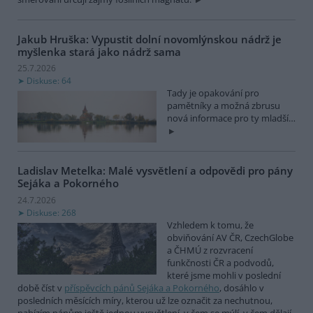
Jakub Hruška: Vypustit dolní novomlýnskou nádrž je
myšlenka stará jako nádrž sama
25.7.2026
Diskuse: 64
Tady je opakování pro
pamětníky a možná zbrusu
nová informace pro ty mladší…
Ladislav Metelka: Malé vysvětlení a odpovědi pro pány
Sejáka a Pokorného
24.7.2026
Diskuse: 268
Vzhledem k tomu, že
obviňování AV ČR, CzechGlobe
a ČHMÚ z rozvracení
funkčnosti ČR a podvodů,
které jsme mohli v poslední
době číst v
příspěvcích pánů Sejáka a Pokorného
, dosáhlo v
posledních měsících míry, kterou už lze označit za nechutnou,
nabízím pánům ještě jednou vysvětlení, v čem se mýlí, v čem dělají