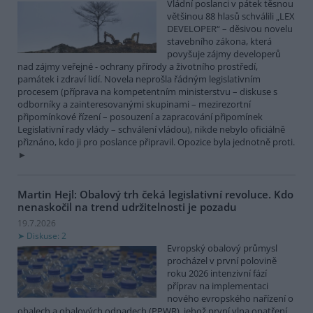
Vládní poslanci v pátek těsnou
většinou 88 hlasů schválili „LEX
DEVELOPER“ – děsivou novelu
stavebního zákona, která
povyšuje zájmy developerů
nad zájmy veřejné - ochrany přírody a životního prostředí,
památek i zdraví lidí. Novela neprošla řádným legislativním
procesem (příprava na kompetentním ministerstvu – diskuse s
odborníky a zainteresovanými skupinami – mezirezortní
připomínkové řízení – posouzení a zapracování připomínek
Legislativní rady vlády – schválení vládou), nikde nebylo oficiálně
přiznáno, kdo ji pro poslance připravil. Opozice byla jednotně proti.
Martin Hejl: Obalový trh čeká legislativní revoluce. Kdo
nenaskočil na trend udržitelnosti je pozadu
19.7.2026
Diskuse: 2
Evropský obalový průmysl
procházel v první polovině
roku 2026 intenzivní fází
příprav na implementaci
nového evropského nařízení o
obalech a obalových odpadech (PPWR), jehož první vlna opatření