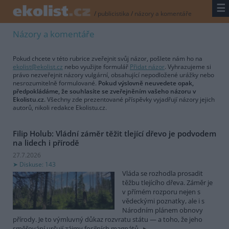
☰
/
publicistika
/
názory a komentáře
Názory a komentáře
Pokud chcete v této rubrice zveřejnit svůj názor, pošlete nám ho na
ekolist@ekolist.cz
nebo využijte formulář
Přidat názor
. Vyhrazujeme si
právo nezveřejnit názory vulgární, obsahující nepodložené urážky nebo
nesrozumitelně formulované.
Pokud výslovně neuvedete opak,
předpokládáme, že souhlasíte se zveřejněním vašeho názoru v
Ekolistu.cz.
Všechny zde prezentované příspěvky vyjadřují názory jejich
autorů, nikoli redakce Ekolistu.cz.
Filip Holub: Vládní záměr těžit tlející dřevo je podvodem
na lidech i přírodě
27.7.2026
Diskuse: 143
Vláda se rozhodla prosadit
těžbu tlejícího dřeva. Záměr je
v přímém rozporu nejen s
vědeckými poznatky, ale i s
Národním plánem obnovy
přírody. Je to výmluvný důkaz rozvratu státu — a toho, že jeho
směřování určují zájmy fosilních magnátů.