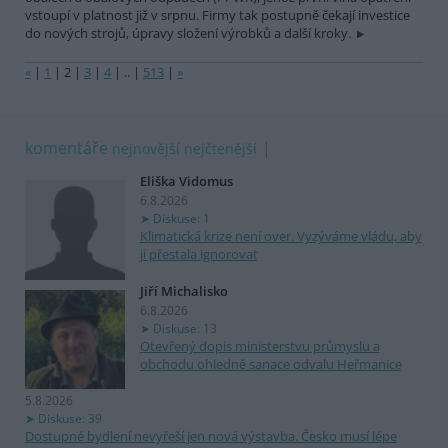
vstoupí v platnost již v srpnu. Firmy tak postupně čekají investice
do nových strojů, úpravy složení výrobků a další kroky.
«
|
1
|
2
|
3
|
4
|
..
|
513
|
»
komentáře
nejnovější
nejčtenější
Eliška Vidomus
6.8.2026
Diskuse: 1
Klimatická krize není over. Vyzýváme vládu, aby
ji přestala ignorovat
Jiří Michalisko
6.8.2026
Diskuse: 13
Otevřený dopis ministerstvu průmyslu a
obchodu ohledně sanace odvalu Heřmanice
5.8.2026
Diskuse: 39
Dostupné bydlení nevyřeší jen nová výstavba. Česko musí lépe