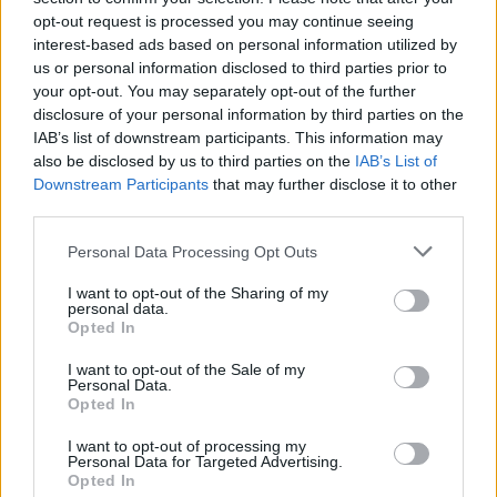
ryb pod přehradou. Na straně druhé argumentují vodohospodáři
opt-out request is processed you may continue seeing
rizikem destrukce sypaných hrází, ztrátou vodní rezervy pro
interest-based ads based on personal information utilized by
období sucha a miliardovými náklady. Existuje však elegantní
us or personal information disclosed to third parties prior to
inženýrské řešení „něco mezi“: transformace kaskády na řízený
your opt-out. You may separately opt-out of the further
polosuchý poldr. Co by to obnášelo a proč to dává smysl
ekonomicky i ekologicky? (Text vznikl s využitím AI Gemini.)
disclosure of your personal information by third parties on the
IAB’s list of downstream participants. This information may
also be disclosed by us to third parties on the
IAB’s List of
Petr Palacký: A to jste ho, proboha, nemohli v těch
Downstream Participants
that may further disclose it to other
vedrech zalívat?
third parties.
22.7.2026
Diskuse: 21
Personal Data Processing Opt Outs
Kaštanovník setý z našeho
italského partnerského města
I want to opt-out of the Sharing of my
Roncegno Terme měl bohužel
personal data.
dlouhodobé problémy už od
Opted In
doby výsadby. Vysazený
stromek byl příliš malý a nesprávně zapěstovaný. Stromek byl
I want to opt-out of the Sale of my
poškozen u báze kmene a z této rány se postupně rozšířila
Personal Data.
nekróza, která strom dlouhodobě oslabovala. Strom byl
Opted In
vystavován dalším stresovým faktorům, jako bylo působení psí
moči nebo negativní vlivy vyplývající z exponovaného místa na
I want to opt-out of processing my
Kulaťáku. Osobně mám podezření, že někdy v minulosti se k tomu
Personal Data for Targeted Advertising.
přidal i vandalismus. Pracovnice z našeho odboru stromek
Opted In