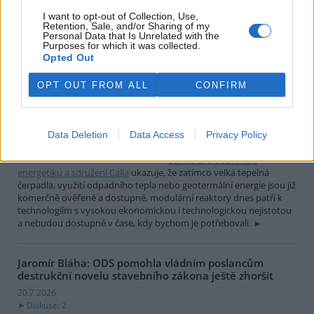
nechávaly narovnávat, byla doplněna ohrádka proti psí moči. A
samozřejmě, zálivka probíhala.
I want to opt-out of Collection, Use,
Retention, Sale, and/or Sharing of my
Personal Data that Is Unrelated with the
Purposes for which it was collected.
Spolky: Modulární reaktory uhlí v teplárnách
Opted Out
nenahradí, máme dostupnější možnosti
21.7.2026
OPT OUT FROM ALL
CONFIRM
Diskuse: 36
Jaderné modulární reaktory
aktuálně nejsou řešením pro
náhradu spalování uhlí v
Data Deletion
Data Access
Privacy Policy
teplárenství.
Nová analýza
Centra pro dopravu a
energetiku a sdružení Calla
ukazuje, že zatímco velká tepelná
čerpadla, využití odpadního tepla nebo geotermální energie jsou již
komerčně ověřené a dostupné, modulární reaktory dnes patří k
technologiím s vysokou ekonomickou i technologickou nejistotou
a nebudou dostupné v čase, kdy bychom je potřebovali.
Jaromír Bláha: ODS pomohla vládním poslancům
destrukční novelu stavebního zákona ještě zhoršit
20.7.2026
Diskuse: 2