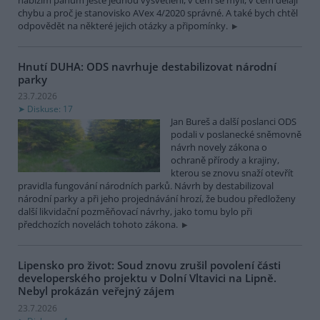
chybu a proč je stanovisko AVex 4/2020 správné. A také bych chtěl
odpovědět na některé jejich otázky a připomínky.
Hnutí DUHA: ODS navrhuje destabilizovat národní
parky
23.7.2026
Diskuse: 17
Jan Bureš a další poslanci ODS
podali v poslanecké sněmovně
návrh novely zákona o
ochraně přírody a krajiny,
kterou se znovu snaží otevřít
pravidla fungování národních parků. Návrh by destabilizoval
národní parky a při jeho projednávání hrozí, že budou předloženy
další likvidační pozměňovací návrhy, jako tomu bylo při
předchozích novelách tohoto zákona.
Lipensko pro život: Soud znovu zrušil povolení části
developerského projektu v Dolní Vltavici na Lipně.
Nebyl prokázán veřejný zájem
23.7.2026