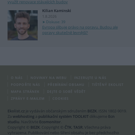
využít renovace stávajících budov
Kilian Kaminski
1.8.2026
Diskuse: 39
Evropa slibuje právo na opravu. Budou ale
opravy skutečně levnější?
O NÁS
NOVINKY NA WEBU
INZERUJTE U NÁS
PODPOŘTE NÁS
PŘEBÍRÁNÍ OBSAHU
TIŠTĚNÝ EKOLIST
MAPA STRÁNEK
DEJTE O SOBĚ VĚDĚT
ZPRÁVY E-MAILEM
COOKIES
Ekolist.cz
je vydáván občanským sdružením
BEZK
. ISSN 1802-9019.
Za
webhosting
a
publikační systém TOOLKIT
děkujeme
Ecn
studiu
. Navštivte
Ecomonitor
.
Copyright ©
BEZK
. Copyright ©
ČTK
,
TASR
. Všechna práva
vyhrazena. Publikování nebo šíření obsahu je bez předchozího