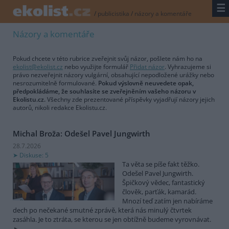
☰
/
publicistika
/
názory a komentáře
Názory a komentáře
Pokud chcete v této rubrice zveřejnit svůj názor, pošlete nám ho na
ekolist@ekolist.cz
nebo využijte formulář
Přidat názor
. Vyhrazujeme si
právo nezveřejnit názory vulgární, obsahující nepodložené urážky nebo
nesrozumitelně formulované.
Pokud výslovně neuvedete opak,
předpokládáme, že souhlasíte se zveřejněním vašeho názoru v
Ekolistu.cz.
Všechny zde prezentované příspěvky vyjadřují názory jejich
autorů, nikoli redakce Ekolistu.cz.
Michal Broža: Odešel Pavel Jungwirth
28.7.2026
Diskuse: 5
Ta věta se píše fakt těžko.
Odešel Pavel Jungwirth.
Špičkový vědec, fantastický
člověk, parťák, kamarád.
Mnozí teď zatím jen nabíráme
dech po nečekané smutné zprávě, která nás minulý čtvrtek
zasáhla. Je to ztráta, se kterou se jen obtížně budeme vyrovnávat.