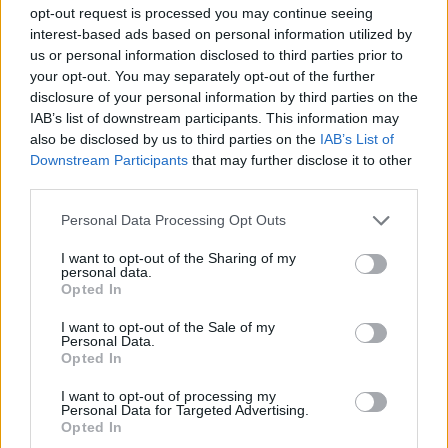
opt-out request is processed you may continue seeing
interest-based ads based on personal information utilized by
Jiří Svoboda: Kompromis pro Nové Mlýny – může
us or personal information disclosed to third parties prior to
polosuchý poldr zachránit Dyji před ekocidou a Břeclav
your opt-out. You may separately opt-out of the further
před stoletou vodou?
disclosure of your personal information by third parties on the
23.7.2026
IAB’s list of downstream participants. This information may
Diskuse: 57
also be disclosed by us to third parties on the
IAB’s List of
Vodní dílo Nové Mlýny na jižní
Downstream Participants
that may further disclose it to other
Moravě je dlouhodobě
third parties.
jablkem sváru. Na jedné straně
stojí volání ekologů po
radikálním vypuštění nádrží,
Personal Data Processing Opt Outs
obnově lužních lesů a řešení každoročních masivních úhynů tun
ryb pod přehradou. Na straně druhé argumentují vodohospodáři
I want to opt-out of the Sharing of my
rizikem destrukce sypaných hrází, ztrátou vodní rezervy pro
personal data.
Opted In
období sucha a miliardovými náklady. Existuje však elegantní
inženýrské řešení „něco mezi“: transformace kaskády na řízený
polosuchý poldr. Co by to obnášelo a proč to dává smysl
I want to opt-out of the Sale of my
Personal Data.
ekonomicky i ekologicky? (Text vznikl s využitím AI Gemini.)
Opted In
I want to opt-out of processing my
Petr Palacký: A to jste ho, proboha, nemohli v těch
Personal Data for Targeted Advertising.
vedrech zalívat?
Opted In
22.7.2026