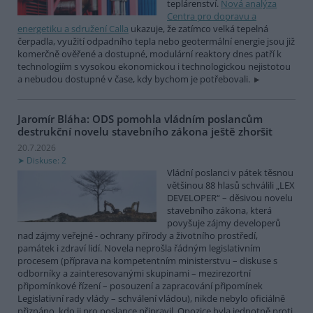
teplárenství.
Nová analýza
Centra pro dopravu a
energetiku a sdružení Calla
ukazuje, že zatímco velká tepelná
čerpadla, využití odpadního tepla nebo geotermální energie jsou již
komerčně ověřené a dostupné, modulární reaktory dnes patří k
technologiím s vysokou ekonomickou i technologickou nejistotou
a nebudou dostupné v čase, kdy bychom je potřebovali.
Jaromír Bláha: ODS pomohla vládním poslancům
destrukční novelu stavebního zákona ještě zhoršit
20.7.2026
Diskuse: 2
Vládní poslanci v pátek těsnou
většinou 88 hlasů schválili „LEX
DEVELOPER“ – děsivou novelu
stavebního zákona, která
povyšuje zájmy developerů
nad zájmy veřejné - ochrany přírody a životního prostředí,
památek i zdraví lidí. Novela neprošla řádným legislativním
procesem (příprava na kompetentním ministerstvu – diskuse s
odborníky a zainteresovanými skupinami – mezirezortní
připomínkové řízení – posouzení a zapracování připomínek
Legislativní rady vlády – schválení vládou), nikde nebylo oficiálně
přiznáno, kdo ji pro poslance připravil. Opozice byla jednotně proti.