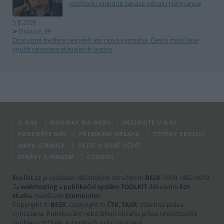
obchodu ohledně sanace odvalu Heřmanice
5.8.2026
Diskuse: 39
Dostupné bydlení nevyřeší jen nová výstavba. Česko musí lépe
využít renovace stávajících budov
O NÁS
NOVINKY NA WEBU
INZERUJTE U NÁS
PODPOŘTE NÁS
PŘEBÍRÁNÍ OBSAHU
TIŠTĚNÝ EKOLIST
MAPA STRÁNEK
DEJTE O SOBĚ VĚDĚT
ZPRÁVY E-MAILEM
COOKIES
Ekolist.cz
je vydáván občanským sdružením
BEZK
. ISSN 1802-9019.
Za
webhosting
a
publikační systém TOOLKIT
děkujeme
Ecn
studiu
. Navštivte
Ecomonitor
.
Copyright ©
BEZK
. Copyright ©
ČTK
,
TASR
. Všechna práva
vyhrazena. Publikování nebo šíření obsahu je bez předchozího
souhlasu držitele autorských práv zakázáno.