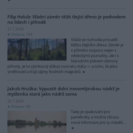
Filip Holub: Vládní záměr těžit tlející dřevo je podvodem
na lidech i přírodě
27.7.2026
Diskuse: 143
Vláda se rozhodla prosadit
těžbu tlejícího dřeva. Záměr je
v přímém rozporu nejen s
vědeckými poznatky, ale i s
Národním plánem obnovy
přírody. Je to výmluvný důkaz rozvratu státu — a toho, že jeho
směřování určují zájmy fosilních magnátů.
Jakub Hruška: Vypustit dolní novomlýnskou nádrž je
myšlenka stará jako nádrž sama
25.7.2026
Diskuse: 64
Tady je opakování pro
pamětníky a možná zbrusu
nová informace pro ty mladší…