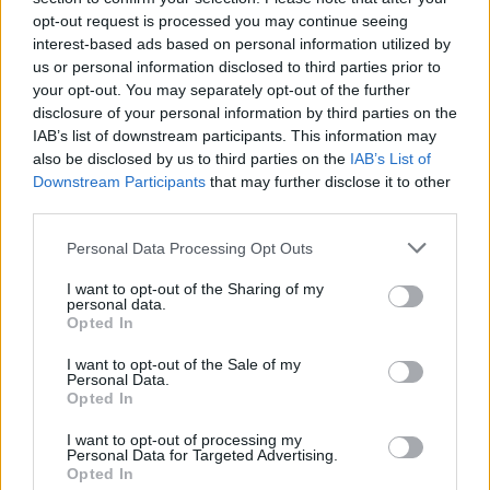
italského partnerského města
opt-out request is processed you may continue seeing
Roncegno Terme měl bohužel
interest-based ads based on personal information utilized by
dlouhodobé problémy už od
us or personal information disclosed to third parties prior to
doby výsadby. Vysazený
your opt-out. You may separately opt-out of the further
stromek byl příliš malý a nesprávně zapěstovaný. Stromek byl
poškozen u báze kmene a z této rány se postupně rozšířila
disclosure of your personal information by third parties on the
nekróza, která strom dlouhodobě oslabovala. Strom byl
IAB’s list of downstream participants. This information may
vystavován dalším stresovým faktorům, jako bylo působení psí
also be disclosed by us to third parties on the
IAB’s List of
moči nebo negativní vlivy vyplývající z exponovaného místa na
Downstream Participants
that may further disclose it to other
Kulaťáku. Osobně mám podezření, že někdy v minulosti se k tomu
third parties.
přidal i vandalismus. Pracovnice z našeho odboru stromek
nechávaly narovnávat, byla doplněna ohrádka proti psí moči. A
samozřejmě, zálivka probíhala.
Personal Data Processing Opt Outs
I want to opt-out of the Sharing of my
personal data.
Spolky: Modulární reaktory uhlí v teplárnách
Opted In
nenahradí, máme dostupnější možnosti
21.7.2026
I want to opt-out of the Sale of my
Diskuse: 36
Personal Data.
Jaderné modulární reaktory
Opted In
aktuálně nejsou řešením pro
náhradu spalování uhlí v
I want to opt-out of processing my
teplárenství.
Nová analýza
Personal Data for Targeted Advertising.
Centra pro dopravu a
Opted In