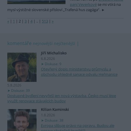
paní Veverkové
se mi vtírá na
mysl výstižné slovenské přísloví „Trafená hus zagága“.
«
|
1
|
2
|
3
|
4
|
..
|
513
|
»
komentáře
nejnovější
nejčtenější
Jiří Michalisko
6.8.2026
Diskuse: 9
Otevřený dopis ministerstvu průmyslu a
obchodu ohledně sanace odvalu Heřmanice
5.8.2026
Diskuse: 39
Dostupné bydlení nevyřeší jen nová výstavba. Česko musí lépe
využít renovace stávajících budov
Kilian Kaminski
1.8.2026
Diskuse: 38
Evropa slibuje právo na opravu. Budou ale
opravy skutečně levnější?