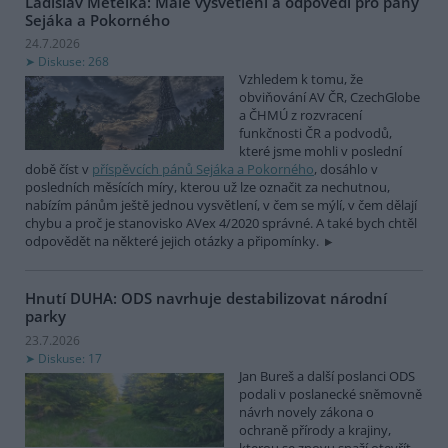
Ladislav Metelka: Malé vysvětlení a odpovědi pro pány
Sejáka a Pokorného
24.7.2026
Diskuse: 268
Vzhledem k tomu, že
obviňování AV ČR, CzechGlobe
a ČHMÚ z rozvracení
funkčnosti ČR a podvodů,
které jsme mohli v poslední
době číst v
příspěvcích pánů Sejáka a Pokorného
, dosáhlo v
posledních měsících míry, kterou už lze označit za nechutnou,
nabízím pánům ještě jednou vysvětlení, v čem se mýlí, v čem dělají
chybu a proč je stanovisko AVex 4/2020 správné. A také bych chtěl
odpovědět na některé jejich otázky a připomínky.
Hnutí DUHA: ODS navrhuje destabilizovat národní
parky
23.7.2026
Diskuse: 17
Jan Bureš a další poslanci ODS
podali v poslanecké sněmovně
návrh novely zákona o
ochraně přírody a krajiny,
kterou se znovu snaží otevřít