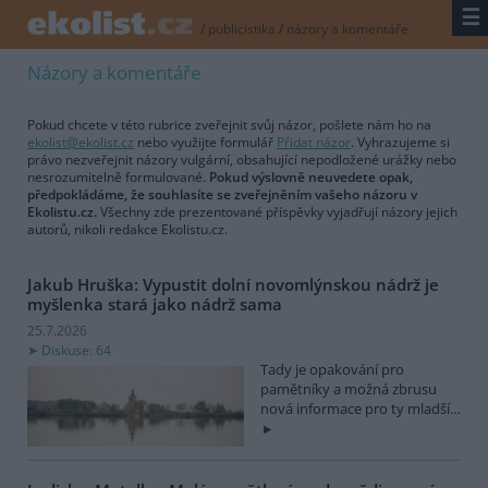
☰
/
publicistika
/
názory a komentáře
Názory a komentáře
Pokud chcete v této rubrice zveřejnit svůj názor, pošlete nám ho na
ekolist@ekolist.cz
nebo využijte formulář
Přidat názor
. Vyhrazujeme si
právo nezveřejnit názory vulgární, obsahující nepodložené urážky nebo
nesrozumitelně formulované.
Pokud výslovně neuvedete opak,
předpokládáme, že souhlasíte se zveřejněním vašeho názoru v
Ekolistu.cz.
Všechny zde prezentované příspěvky vyjadřují názory jejich
autorů, nikoli redakce Ekolistu.cz.
Jakub Hruška: Vypustit dolní novomlýnskou nádrž je
myšlenka stará jako nádrž sama
25.7.2026
Diskuse: 64
Tady je opakování pro
pamětníky a možná zbrusu
nová informace pro ty mladší…