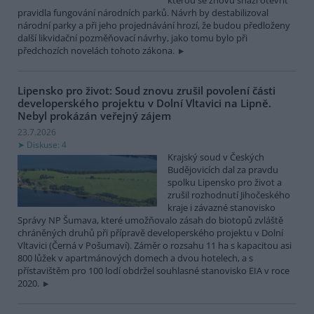
pravidla fungování národních parků. Návrh by destabilizoval
národní parky a při jeho projednávání hrozí, že budou předloženy
další likvidační pozměňovací návrhy, jako tomu bylo při
předchozích novelách tohoto zákona.
Lipensko pro život: Soud znovu zrušil povolení části
developerského projektu v Dolní Vltavici na Lipně.
Nebyl prokázán veřejný zájem
23.7.2026
Diskuse: 4
Krajský soud v Českých
Budějovicích dal za pravdu
spolku Lipensko pro život a
zrušil rozhodnutí Jihočeského
kraje i závazné stanovisko
Správy NP Šumava, které umožňovalo zásah do biotopů zvláště
chráněných druhů při přípravě developerského projektu v Dolní
Vltavici (Černá v Pošumaví). Záměr o rozsahu 11 ha s kapacitou asi
800 lůžek v apartmánových domech a dvou hotelech, a s
přístavištěm pro 100 lodí obdržel souhlasné stanovisko EIA v roce
2020.