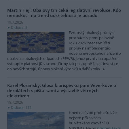
Martin Hejl: Obalový trh čeká legislativní revoluce. Kdo
nenaskočil na trend udržitelnosti je pozadu
19.7.2026
Diskuse: 2
Evropský obalový průmysl
procházel v první polovině
roku 2026 intenzivní fází
příprav na implementaci
nového evropského nařízení o
obalech a obalových odpadech (PPWR), jehož první vlna opatření
vstoupí v platnost již v srpnu. Firmy tak postupně čekají investice
do nových strojů, úpravy složení výrobků a další kroky.
Karel Ploranský: Glosa k příspěvku paní Veverkové o
dezolátech s píšťalkami a výstavbě větrných
elektráren
18.7.2026
Diskuse: 112
Hned na úvod prohlašuji, že
nejsem příznivcem
hulvátského chování. U
NIKOHO. Ale po
přečtení textu