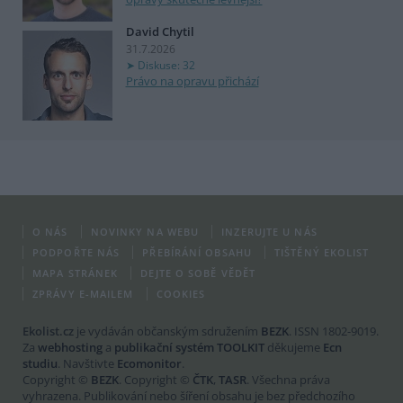
David Chytil
31.7.2026
Diskuse: 32
Právo na opravu přichází
O NÁS
NOVINKY NA WEBU
INZERUJTE U NÁS
PODPOŘTE NÁS
PŘEBÍRÁNÍ OBSAHU
TIŠTĚNÝ EKOLIST
MAPA STRÁNEK
DEJTE O SOBĚ VĚDĚT
ZPRÁVY E-MAILEM
COOKIES
Ekolist.cz
je vydáván občanským sdružením
BEZK
. ISSN 1802-9019.
Za
webhosting
a
publikační systém TOOLKIT
děkujeme
Ecn
studiu
. Navštivte
Ecomonitor
.
Copyright ©
BEZK
. Copyright ©
ČTK
,
TASR
. Všechna práva
vyhrazena. Publikování nebo šíření obsahu je bez předchozího