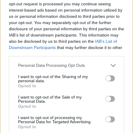
opt-out request is processed you may continue seeing
interest-based ads based on personal information utilized by
Jiří Svoboda: Kompromis pro Nové Mlýny – může
us or personal information disclosed to third parties prior to
polosuchý poldr zachránit Dyji před ekocidou a Břeclav
your opt-out. You may separately opt-out of the further
před stoletou vodou?
disclosure of your personal information by third parties on the
23.7.2026
IAB’s list of downstream participants. This information may
Diskuse: 57
also be disclosed by us to third parties on the
IAB’s List of
Vodní dílo Nové Mlýny na jižní
Downstream Participants
that may further disclose it to other
Moravě je dlouhodobě
third parties.
jablkem sváru. Na jedné straně
stojí volání ekologů po
radikálním vypuštění nádrží,
Personal Data Processing Opt Outs
obnově lužních lesů a řešení každoročních masivních úhynů tun
ryb pod přehradou. Na straně druhé argumentují vodohospodáři
I want to opt-out of the Sharing of my
rizikem destrukce sypaných hrází, ztrátou vodní rezervy pro
personal data.
Opted In
období sucha a miliardovými náklady. Existuje však elegantní
inženýrské řešení „něco mezi“: transformace kaskády na řízený
polosuchý poldr. Co by to obnášelo a proč to dává smysl
I want to opt-out of the Sale of my
Personal Data.
ekonomicky i ekologicky? (Text vznikl s využitím AI Gemini.)
Opted In
I want to opt-out of processing my
Petr Palacký: A to jste ho, proboha, nemohli v těch
Personal Data for Targeted Advertising.
vedrech zalívat?
Opted In
22.7.2026