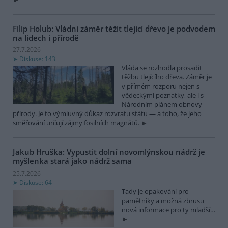
Filip Holub: Vládní záměr těžit tlející dřevo je podvodem
na lidech i přírodě
27.7.2026
Diskuse: 143
Vláda se rozhodla prosadit
těžbu tlejícího dřeva. Záměr je
v přímém rozporu nejen s
vědeckými poznatky, ale i s
Národním plánem obnovy
přírody. Je to výmluvný důkaz rozvratu státu — a toho, že jeho
směřování určují zájmy fosilních magnátů.
Jakub Hruška: Vypustit dolní novomlýnskou nádrž je
myšlenka stará jako nádrž sama
25.7.2026
Diskuse: 64
Tady je opakování pro
pamětníky a možná zbrusu
nová informace pro ty mladší…