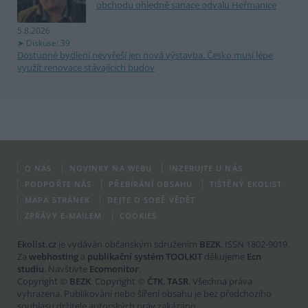
obchodu ohledně sanace odvalu Heřmanice
5.8.2026
Diskuse: 39
Dostupné bydlení nevyřeší jen nová výstavba. Česko musí lépe
využít renovace stávajících budov
O NÁS
NOVINKY NA WEBU
INZERUJTE U NÁS
PODPOŘTE NÁS
PŘEBÍRÁNÍ OBSAHU
TIŠTĚNÝ EKOLIST
MAPA STRÁNEK
DEJTE O SOBĚ VĚDĚT
ZPRÁVY E-MAILEM
COOKIES
Ekolist.cz
je vydáván občanským sdružením
BEZK
. ISSN 1802-9019.
Za
webhosting
a
publikační systém TOOLKIT
děkujeme
Ecn
studiu
. Navštivte
Ecomonitor
.
Copyright ©
BEZK
. Copyright ©
ČTK
,
TASR
. Všechna práva
vyhrazena. Publikování nebo šíření obsahu je bez předchozího
souhlasu držitele autorských práv zakázáno.