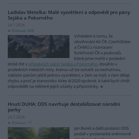
Ladislav Metelka: Malé vysvětlení a odpovědi pro pány
Sejáka a Pokorného
24.7.2026
Diskuse: 268
Vzhledem k tomu, že
obviňování AV ČR, CzechGlobe
a ČHMÚ z rozvracení
funkčnosti ČR a podvodů,
které jsme mohli v poslední
době číst v
příspěvcích pánů Sejáka a Pokorného
, dosáhlo v
posledních měsících míry, kterou už lze označit za nechutnou,
nabízím pánům ještě jednou vysvětlení, v čem se mýlí, v čem dělají
chybu a proč je stanovisko AVex 4/2020 správné. A také bych chtěl
odpovědět na některé jejich otázky a připomínky.
Hnutí DUHA: ODS navrhuje destabilizovat národní
parky
23.7.2026
Diskuse: 17
Jan Bureš a další poslanci ODS
podali v poslanecké sněmovně