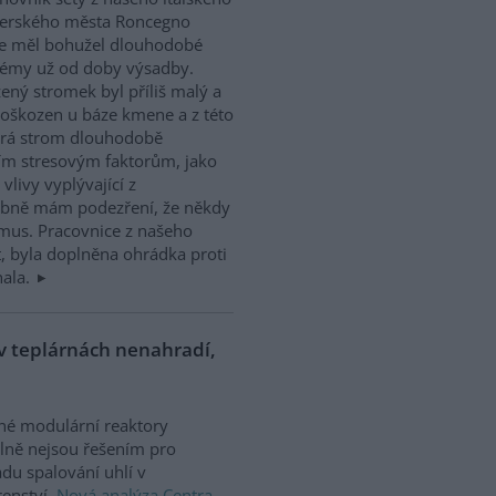
nerského města Roncegno
e měl bohužel dlouhodobé
lémy už od doby výsadby.
ený stromek byl příliš malý a
oškozen u báze kmene a z této
terá strom dlouhodobě
ším stresovým faktorům, jako
vlivy vyplývající z
obně mám podezření, že někdy
smus. Pracovnice z našeho
 byla doplněna ohrádka proti
hala.
 v teplárnách nenahradí,
né modulární reaktory
lně nejsou řešením pro
du spalování uhlí v
renství.
Nová analýza Centra