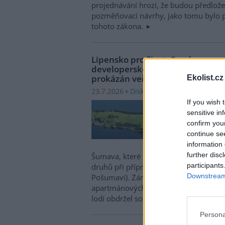
projednávání hrozí, že budou předložen
pozměňovací návrhy, jako tomu bylo p
tohoto zákona.
Lipensko pro život: Soud znovu zr
developerského projektu v Dolní 
prokázán veřejný zájem
Ekolist.cz
Diskuse: 4
23.7.2026
If you wish 
Krajs
sensitive in
Buděj
confirm you
Lipen
continue se
rozho
information 
závaz
further disc
Šumava, které umožňovalo zásah do b
participants
druhů při přípravě developerského proj
Downstream 
Pošumaví). Záměr o rozsahu 11 ha s ka
apartmánových domech a dvou hotelech
lodí obdržel souhlasné stanovisko EIA
Persona