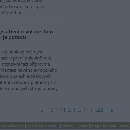
gislativní rady vlády –
ně přiznáno, kdo ji pro
tně proti.
islativní revoluce. Kdo
i je pozadu
pský obalový průmysl
ázel v první polovině roku
intenzivní fází příprav na
ementaci nového evropského
ení o obalech a obalových
ření vstoupí v platnost již v
tice do nových strojů, úpravy
«
|
1
|
2
|
3
|
4
|
..
|
513
|
»
podpořte nás
přebírání obsahu
tištěný Ekolist
mapa stránek
dejte