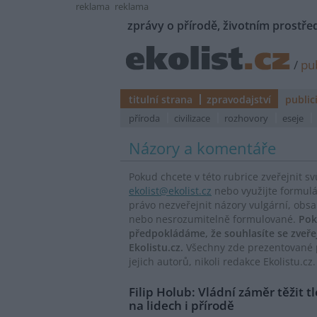
reklama
reklama
zprávy o přírodě, životním prostřed
/
pub
titulní strana
zpravodajství
public
příroda
civilizace
rozhovory
eseje
Názory a komentáře
Pokud chcete v této rubrice zveřejnit s
ekolist@ekolist.cz
nebo využijte formul
právo nezveřejnit názory vulgární, obs
nebo nesrozumitelně formulované.
Pok
předpokládáme, že souhlasíte se zveř
Ekolistu.cz.
Všechny zde prezentované p
jejich autorů, nikoli redakce Ekolistu.cz.
Filip Holub: Vládní záměr těžit t
na lidech i přírodě