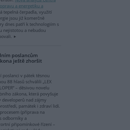
opravu a energetiku a
á tepelná čerpadla, využití
rgie jsou již komerčně
y dnes patří k technologiím s
u nejistotou a nebudou
bovali.
ádním poslancům
kona ještě zhoršit
í poslanci v pátek těsnou
nou 88 hlasů schválili „LEX
LOPER“ – děsivou novelu
bního zákona, která povyšuje
y developerů nad zájmy
rostředí, památek i zdraví lidí.
 procesem (příprava na
s odborníky a
ortní připomínkové řízení –