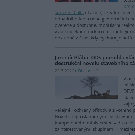
pro d
sdružení Calla
ukazuje, že zatímco velk
odpadního tepla nebo geotermální ene
ověřené a dostupné, modulární reaktor
vysokou ekonomickou i technologicko
dostupné v čase, kdy bychom je potře
Jaromír Bláha: ODS pomohla vl
destrukční novelu stavebního zá
Diskuse: 2
20.7.2026
Vládn
větši
DEVE
stave
zájm
veřejné - ochrany přírody a životního p
Novela neprošla řádným legislativním
kompetentním ministerstvu – diskuse 
zainteresovanými skupinami – mezirez