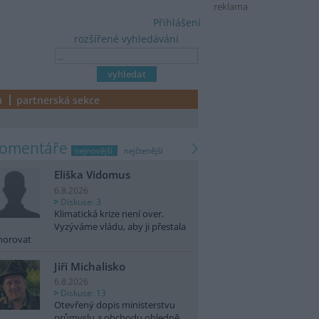
reklama
Přihlášení
rozšířené vyhledávání
a
partnerská sekce
komentáře
nejnovější
nejčtenější
Eliška Vidomus
6.8.2026
Diskuse: 3
Klimatická krize není over.
Vyzýváme vládu, aby ji přestala
norovat
Jiří Michalisko
6.8.2026
Diskuse: 13
Otevřený dopis ministerstvu
průmyslu a obchodu ohledně