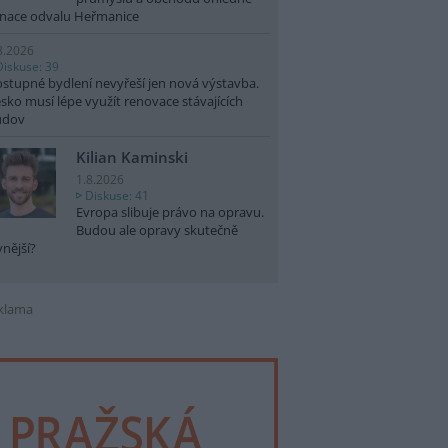
nace odvalu Heřmanice
8.2026
Diskuse: 39
stupné bydlení nevyřeší jen nová výstavba.
sko musí lépe využít renovace stávajících
udov
Kilian Kaminski
1.8.2026
Diskuse: 41
Evropa slibuje právo na opravu.
Budou ale opravy skutečně
vnější?
klama