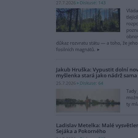
Diskuse: 143
27.7.2026
Vláda
tlejí
rozpo
pozna
obnov
důkaz rozvratu státu — a toho, že jeh
fosilních magnátů.
Jakub Hruška: Vypustit dolní no
myšlenka stará jako nádrž sama
Diskuse: 64
25.7.2026
Tady 
možn
ty m
Ladislav Metelka: Malé vysvětle
Sejáka a Pokorného