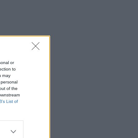
sonal or
ection to
ou may
 personal
out of the
 downstream
B’s List of