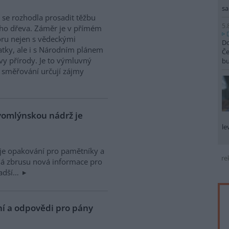
sa
 se rozhodla prosadit těžbu
5.
cího dřeva. Záměr je v přímém
ru nejen s vědeckými
Do
tky, ale i s Národním plánem
Če
y přírody. Je to výmluvný
b
o směřování určují zájmy
vomlýnskou nádrž je
le
je opakování pro pamětníky a
re
á zbrusu nová informace pro
ladší…
ní a odpovědi pro pány