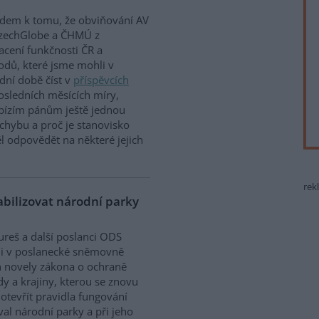
dem k tomu, že obviňování AV
CzechGlobe a ČHMÚ z
acení funkčnosti ČR a
dů, které jsme mohli v
dní době číst v
příspěvcích
osledních měsících míry,
abízím pánům ještě jednou
 chybu a proč je stanovisko
l odpovědět na některé jejich
rek
bilizovat národní parky
ureš a další poslanci ODS
i v poslanecké sněmovně
 novely zákona o ochraně
dy a krajiny, kterou se znovu
 otevřít pravidla fungování
al národní parky a při jeho