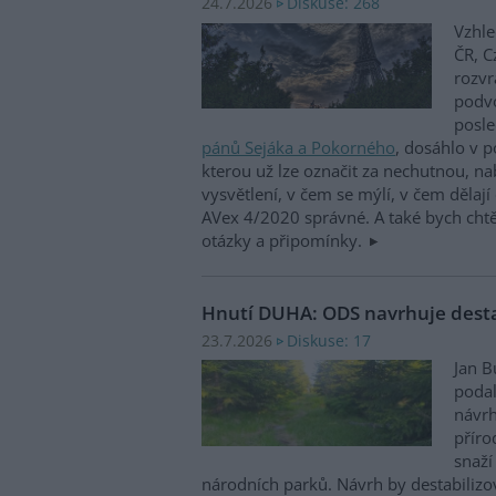
Diskuse: 268
24.7.2026
Vzhle
ČR, 
rozvr
podvo
posle
pánů Sejáka a Pokorného
, dosáhlo v p
kterou už lze označit za nechutnou, n
vysvětlení, v čem se mýlí, v čem dělají
AVex 4/2020 správné. A také bych chtě
otázky a připomínky.
Hnutí DUHA: ODS navrhuje desta
Diskuse: 17
23.7.2026
Jan B
podal
návrh
příro
snaží
národních parků. Návrh by destabilizov