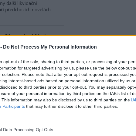
y další likvidační
ři předchozích novelách
ušil povolení části
Vltavici na Lipně. Nebyl
 -
Do Not Process My Personal Information
to opt-out of the sale, sharing to third parties, or processing of your per
ký soud v Českých
formation for targeted advertising by us, please use the below opt-out s
ovicích dal za pravdu spolku
r selection. Please note that after your opt-out request is processed y
sko pro život a zrušil
eing interest-based ads based on personal information utilized by us or
dnutí Jihočeského kraje i
disclosed to third parties prior to your opt-out. You may separately opt-
né stanovisko Správy NP
losure of your personal information by third parties on the IAB’s list of
iotopů zvláště chráněných
. This information may also be disclosed by us to third parties on the
IA
ektu v Dolní Vltavici (Černá v
Participants
that may further disclose it to other third parties.
pacitou asi 800 lůžek v
, a s přístavištěm pro 100
 v roce 2020.
l Data Processing Opt Outs