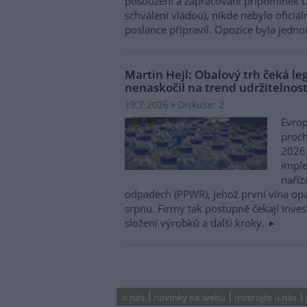
posouzení a zapracování připomínek Le
schválení vládou), nikde nebylo oficiál
poslance připravil. Opozice byla jedno
Martin Hejl: Obalový trh čeká leg
nenaskočil na trend udržitelnost
Diskuse: 2
19.7.2026
Evro
proch
2026 
impl
naříz
odpadech (PPWR), jehož první vlna opat
srpnu. Firmy tak postupně čekají inves
složení výrobků a další kroky.
o nás
novinky na webu
inzerujte u nás