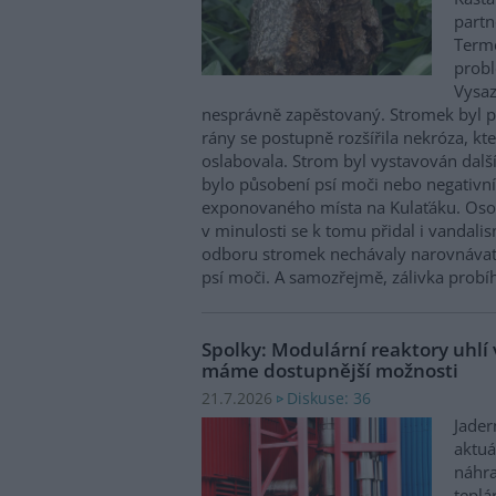
part
Term
prob
Vysaz
nesprávně zapěstovaný. Stromek byl p
rány se postupně rozšířila nekróza, k
oslabovala. Strom byl vystavován dal
bylo působení psí moči nebo negativní 
exponovaného místa na Kulaťáku. Os
v minulosti se k tomu přidal i vandali
odboru stromek nechávaly narovnávat,
psí moči. A samozřejmě, zálivka probí
Spolky: Modulární reaktory uhlí
máme dostupnější možnosti
Diskuse: 36
21.7.2026
Jader
aktuá
náhra
teplá