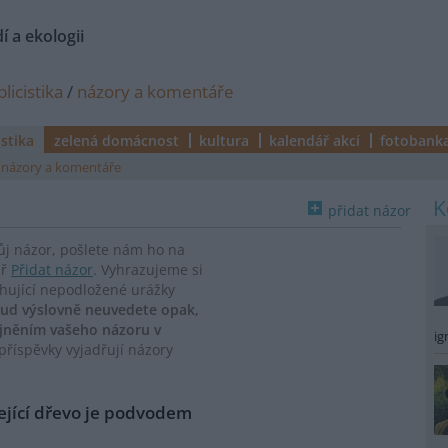
í a ekologii
licistika
/
názory a komentáře
istika
zelená domácnost
kultura
kalendář akcí
fotobank
názory a komentáře
přidat názor
vůj názor, pošlete nám ho na
ář
Přidat názor
. Vyhrazujeme si
ahující nepodložené urážky
ud výslovně neuvedete opak,
ejněním vašeho názoru v
ig
říspěvky vyjadřují názory
lející dřevo je podvodem