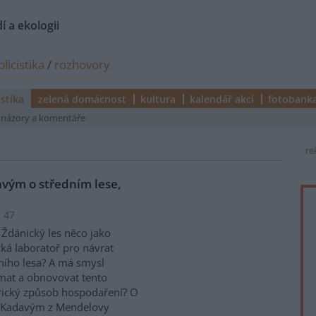
í a ekologii
licistika
/
rozhovory
istika
zelená domácnost
kultura
kalendář akcí
fotobank
názory a komentáře
re
vým o středním lese,
: 47
Ždánický les něco jako
cká laboratoř pro návrat
ního lesa? A má smysl
at a obnovovat tento
rický způsob hospodaření? O
em Kadavým z Mendelovy