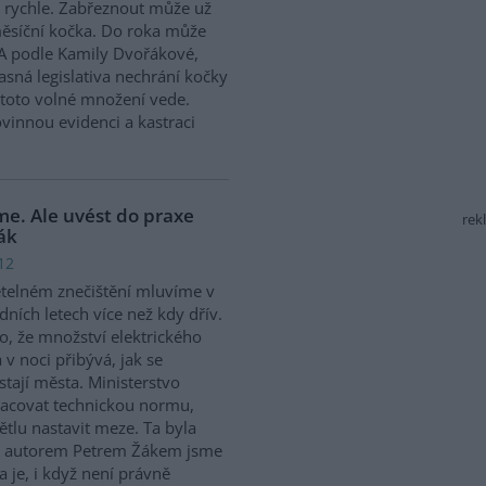
 rychle. Zabřeznout může už
ěsíční kočka. Do roka může
. A podle Kamily Dvořákové,
sná legislativa nechrání kočky
 toto volné množení vede.
vinnou evidenci a kastraci
me. Ale uvést do praxe
rek
Žák
12
telném znečištění mluvíme v
dních letech více než kdy dřív.
to, že množství elektrického
a v noci přibývá, jak se
stají města. Ministerstvo
racovat technickou normu,
tlu nastavit meze. Ta byla
jím autorem Petrem Žákem jsme
 je, i když není právně