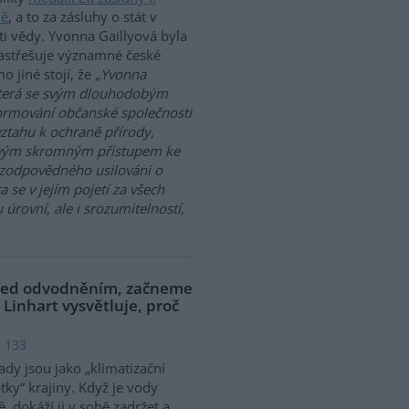
ně
, a to za zásluhy o stát v
ti vědy. Yvonna Gaillyová byla
astřešuje významné české
 jiné stojí, že „
Yvonna
která se svým dlouhodobým
ormování občanské společnosti
ztahu k ochraně přírody,
. Svým skromným přístupem ke
zodpovědného usilování o
a se v jejím pojetí za všech
rovní, ale i srozumitelností,
před odvodněním, začneme
 Linhart vysvětluje, proč
: 133
dy jsou jako „klimatizační
tky“ krajiny. Když je vody
, dokáží ji v sobě zadržet a