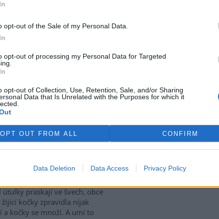
In
roku je péče o vzrostlé
rek
o opt-out of the Sale of my Personal Data.
 3
In
a Strom roku upozorňuje na
ečné dřeviny napříč celou
to opt-out of processing my Personal Data for Targeted
ing.
likou už dvacet tři let. Letošní
In
k se má zaměřit na význam a
itost péče o vzrostlé stromy.
o opt-out of Collection, Use, Retention, Sale, and/or Sharing
dina“ nebo jak zvýšit šanci, že
ersonal Data that Is Unrelated with the Purposes for which it
lected.
t vybraných finalistů,
Out
řina Bolečková z Nadace
OPT OUT FROM ALL
CONFIRM
. Chceme zavést povinnou
řáková
Data Deletion
Data Access
Privacy Policy
: 61
í útulky praskají ve švech, obce
 žijící kočky zpravidla nijak
í a kočky se množí. A umí to