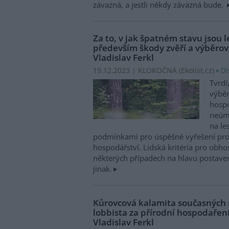
závazná, a jestli někdy závazná bude.
Za to, v jak špatném stavu jsou 
především škody zvěří a výběrová 
Vladislav Ferkl
Di
19.12.2023 | KLOKOČNÁ (
Ekolist.cz
)
Tvrdí
výběr
hospo
neúm
na le
podmínkami pro úspěšné vyřešení pro
hospodářství. Lidská kritéria pro obho
některých případech na hlavu postavená,
jinak.
Kůrovcová kalamita současných
lobbista za přírodní hospodaření 
Vladislav Ferkl