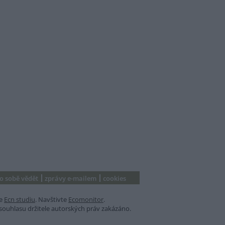
 o sobě vědět
zprávy e-mailem
cookies
e
Ecn studiu
. Navštivte
Ecomonitor
.
souhlasu držitele autorských práv zakázáno.