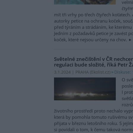
velmi
čtyřm
mít tři vrhy po třech čtyřech koťatech
autorky petice na ochranu koček, souča
před týráním a strádáním, ke kterému
Jedním z požadavků petice je zavést po
koček, které nejsou určeny na chov.
Světelné znečištění v ČR nechce
regulaci bude složité, říká Petr 
Diskuse: 
3.1.2024 | PRAHA (
Ekolist.cz
)
O svě
posle
I pro
světl
rozrů
životního prostředí proto nechalo vyp
která by pomohla tomuto rušivému svě
přijata v březnu letošního roku. S je
si povídali o tom, k čemu taková norma