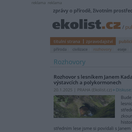
reklama
reklama
zprávy o přírodě, životním prostřed
/
pub
titulní strana
zpravodajství
public
příroda
civilizace
rozhovory
eseje
Rozhovory
Rozhovor s lesníkem Janem Kada
výstavcích a polykormonech
Diskuse
20.1.2025 | PRAHA (
Ekolist.cz
)
Bude 
lesni
střed
zkoum
histo
středním lese jsme si povídali s Jan