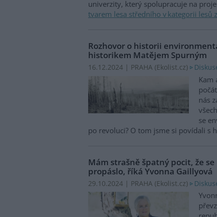
univerzity, který spolupracuje na proj
tvarem lesa středního v kategorii lesů 
Rozhovor o historii environment
historikem Matějem Spurným
Diskus
16.12.2024 | PRAHA (
Ekolist.cz
)
Kam 
počát
nás z
všech
se en
po revoluci? O tom jsme si povídali s
Mám strašně špatný pocit, že se 
propáslo, říká Yvonna Gaillyová
Diskus
29.10.2024 | PRAHA (
Ekolist.cz
)
Yvonn
převz
repu