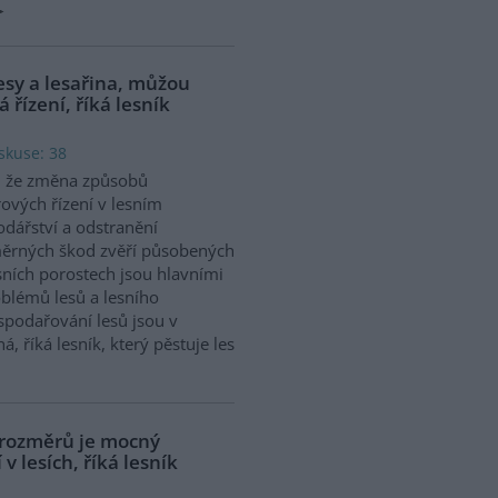
lesy a lesařina, můžou
řízení, říká lesník
skuse: 38
, že změna způsobů
ových řízení v lesním
dářství a odstranění
ěrných škod zvěří působených
sních porostech jsou hlavními
blémů lesů a lesního
spodařování lesů jsou v
 říká lesník, který pěstuje les
 rozměrů je mocný
v lesích, říká lesník