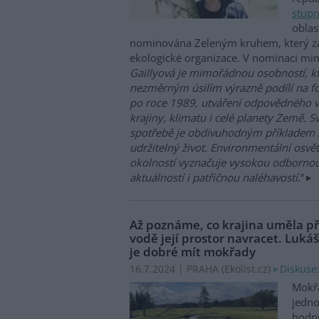
stup
oblas
nominována Zeleným kruhem, který z
ekologické organizace. V nominaci mimo
Gaillyová je mimořádnou osobností, 
nezměrným úsilím výrazně podílí na f
po roce 1989, utváření odpovědného v
krajiny, klimatu i celé planety Země
spotřebě je obdivuhodným příkladem 
udržitelný život. Environmentální osvět
okolností vyznačuje vysokou odbornou ú
aktuálností i patřičnou naléhavostí
.“
Až poznáme, co krajina uměla 
vodě její prostor navracet. Lukáš
je dobré mít mokřady
Diskuse
16.7.2024 | PRAHA (
Ekolist.cz
)
Mokřa
jedno
hodně