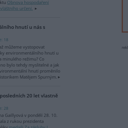
ektu
Obnova hospodaření
zvláštního určení.
álního hnutí u nás s
e: 18
až můžeme vystopovat
rek
ky environmentálního hnutí u
a minulého režimu? Co
no bylo tehdy myslitelné a jak
vironmentální hnutí proměnilo
 historikem Matějem Spurným.
posledních 20 let vlastně
e: 28
a Gaillyová v pondělí 28. 10.
ala z rukou prezidenta
bliky
medaili Za zásluhy I.