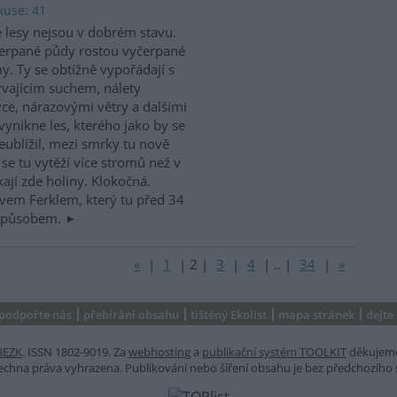
kuse: 41
 lesy nejsou v dobrém stavu.
erpané půdy rostou vyčerpané
y. Ty se obtížně vypořádají s
rvajícím suchem, nálety
ce, nárazovými větry a dalšími
ynikne les, kterého jako by se
ublížil, mezi smrky tu nově
o se tu vytěží více stromů než v
ají zde holiny. Klokočná.
avem Ferklem, který tu před 34
m způsobem.
«
|
1
|
2
|
3
|
4
|
..
|
34
|
»
podpořte nás
přebírání obsahu
tištěný Ekolist
mapa stránek
dejte
BEZK
. ISSN 1802-9019. Za
webhosting
a
publikační systém TOOLKIT
děkujem
šechna práva vyhrazena. Publikování nebo šíření obsahu je bez předchozího 