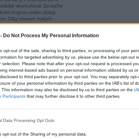
hodobě akumulovat. Za sucha
kolní krajinu vodou dotují.
ivin. Díky obnově malých
ší, i vůči kůrovci. V době
větší.
 -
Do Not Process My Personal Information
to opt-out of the sale, sharing to third parties, or processing of your per
a nebezpečnosti
 Hlubockou, psovodkou
formation for targeted advertising by us, please use the below opt-out s
r selection. Please note that after your opt-out request is processed y
eing interest-based ads based on personal information utilized by us or
2
disclosed to third parties prior to your opt-out. You may separately opt-
it člověka, který ve volné
losure of your personal information by third parties on the IAB’s list of
ně klade otrávené návnady,
. This information may also be disclosed by us to third parties on the
IA
jednoduché. Nedávno se díky
Participants
that may further disclose it to other third parties.
práci Policie ČR a psí jednotky
 společnosti ornitologické
ci a výcviku psí jednotky jsme
ou České společnosti
l Data Processing Opt Outs
o opt-out of the Sharing of my personal data.