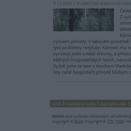
Dis
8.12.2023 | KLOKOČNÁ (
Ekolist.cz
)
České
Z vyč
strom
délet
kůrov
výzvami přírody. V takovém prostředí v
tyto problémy netýkaly. Kůrovec mu ne
vyrůstají jedle a další dřeviny, a přest
běžných hospodářských lesích, nevznik
Vydali jsme se sem s lesníkem Vladisl
lety začal hospodařit přírodě blízký
o nás
novinky na webu
inzerujte u nás
Ekolist.cz
je vydáván občanským sdružením
Copyright ©
BEZK
. Copyright ©
ČTK
,
TASR
. V