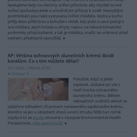
Apelujeme tedy na všechny zvířecí příznivce, aby mysleli na své
zvířecí spoluobyvatele a umožnili jim přístup k vodě. Nezvyklým
podmínkám jsou také vystavena zvířecí mláďata. Vedra a sucho
přišly letos příliš brzo a bohužel v době, kdy ptáci a savci pečují o
svá mláďata. Jejich hnízda a úkryty nejsou na takové klimatické
podmínky přizpůsobené, a tak je mláďata, snažíc se uniknout před
vedrem, předčasně opouštějí.
AP: Většina ochranných slunečních krémů škodí
korálům. Co s tím můžete dělat?
25.5.2026 | PRAHA (
ČTK
)
Diskuse: 5
Pokaždé, když si jdete
zaplavat, zůstane po vás v
moři trocha ochranného
slunečního krému. Během
rekreačních vodních aktivit se
spláchne odhadem 25 procent naneseného opalovacího krému,
kterého se jen v oblastech útesů uvolní zhruba 5000 tun ročně.
Vyplývá to ze
studie
citované v časopise Environmental Health
Perspectives,
píše agentura AP
.