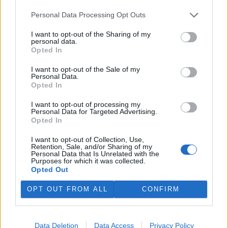
koupi věci z druhé ruky si je tu možné i jednorázově zapůjčit
nádobí a další vybavení. Třeba na svatební hostinu nebo rodinnou
Personal Data Processing Opt Outs
slavnost.
I want to opt-out of the Sharing of my
personal data.
Opted In
Děti nepotřebují tablet, aby rozuměly digitálnímu
světu
I want to opt-out of the Sale of my
6.5.2026 | PRAHA (
Ekolist.cz
)
Personal Data.
Diskuse: 2
Opted In
Na začátku května proběhl
Mezinárodní den lesních
I want to opt-out of processing my
mateřských škol
, který se
Personal Data for Targeted Advertising.
každoročně slaví 3. května.
Opted In
Letos nesl téma DigitaLES a
otevřel otázku, kde u malých dětí skutečně vznikají základy
I want to opt-out of Collection, Use,
digitálních kompetencí. Ty jsou nově součástí Rámcového
Retention, Sale, and/or Sharing of my
Personal Data that Is Unrelated with the
vzdělávacího programu pro předškolní vzdělávání. Podle
Purposes for which it was collected.
odborníků se ale nerozvíjejí primárně při práci s technologiemi.
Opted Out
OPT OUT FROM ALL
CONFIRM
Věnujme půdě dostatečnou péči, třiďme bioodpad a
kompostujme. Nová kampaň se zaměřuje na podporu
živé půdy
4.5.2026 | PRAHA (
Ekolist.cz
)
Data Deletion
Data Access
Privacy Policy