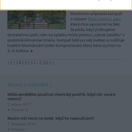
Diskuse: 2
Nezisková organizace
Ekodomov připravila kampaň
s názvem
Půdu máme v péči
,
která chce upozornit na fakt,
že půda, když jí věnujeme
dostatečnou péči, nám na oplátku může pomoci „vybrat zatáčku“ v
podobně klimatické změny. Kampaň běží po celý květen a rozšířuje
tradiční Mezinárodní týden kompostování, který letos vychází na
3.–9. května.
«
|
1
|
2
|
3
|
4
|
..
|
126
|
»
dotazy a odpovědi
Může zemědělec používat chemický postřik, když vítr vane k
vesnici?
2. dubna 2017
Diskuse: 3
Musím mít revizi na kotel, když ho nepoužívám?
7. listopadu 2016
Diskuse: 1