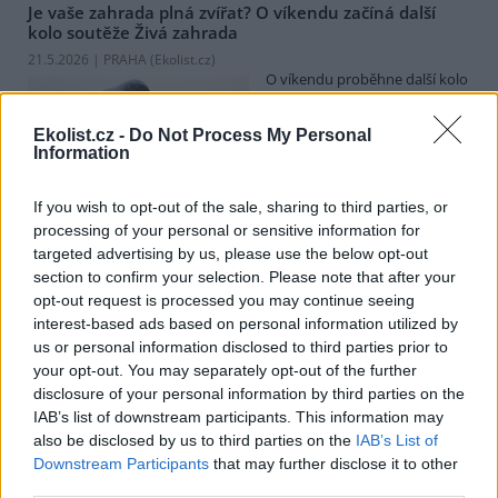
Je vaše zahrada plná zvířat? O víkendu začíná další
kolo soutěže Živá zahrada
21.5.2026 | PRAHA (
Ekolist.cz
)
O víkendu proběhne další kolo
celonárodní soutěže Živá
zahrada. Jejím cílem je zapojit
Ekolist.cz -
Do Not Process My Personal
majitele zahrad do praktické
Information
ochrany přírody. Pro mnoho
druhů divokých zvířat jsou totiž zahrady ideálním útočištěm. Lze
na ně přilákat motýly, čmeláky, ještěrky, žáby, ptáky, ježky a další.
If you wish to opt-out of the sale, sharing to third parties, or
Jarní kolo pozorování zvířat na zahradách začíná v pátek 22. května
processing of your personal or sensitive information for
2026, školní pozorování už probíhají.
targeted advertising by us, please use the below opt-out
section to confirm your selection. Please note that after your
opt-out request is processed you may continue seeing
Českobudějovické re-use centrum nabízí kromě
opravárny věcí i půjčovnu nádobí. Třeba na svatby
interest-based ads based on personal information utilized by
nebo zahradní párty
us or personal information disclosed to third parties prior to
19.5.2026 | PRAHA (
Ekolist.cz
)
your opt-out. You may separately opt-out of the further
Českobudějovické re-use
disclosure of your personal information by third parties on the
centrum Kabinet CB funguje
IAB’s list of downstream participants. This information may
jako místo, kde dostávají věci
also be disclosed by us to third parties on the
IAB’s List of
nový život. Sbírá vyřazený
Downstream Participants
that may further disclose it to other
nábytek, vybavení
third parties.
domácnosti, knihy i obrazy a vrací je zpátky do oběhu. Kromě