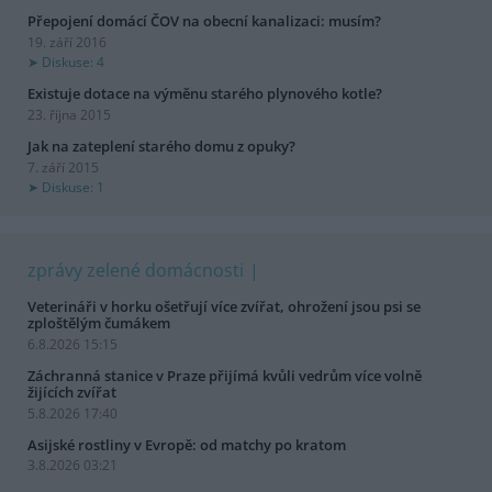
Přepojení domácí ČOV na obecní kanalizaci: musím?
19. září 2016
Diskuse: 4
Existuje dotace na výměnu starého plynového kotle?
23. října 2015
Jak na zateplení starého domu z opuky?
7. září 2015
Diskuse: 1
zprávy zelené domácnosti
Veterináři v horku ošetřují více zvířat, ohrožení jsou psi se
zploštělým čumákem
6.8.2026 15:15
Záchranná stanice v Praze přijímá kvůli vedrům více volně
žijících zvířat
5.8.2026 17:40
Asijské rostliny v Evropě: od matchy po kratom
3.8.2026 03:21