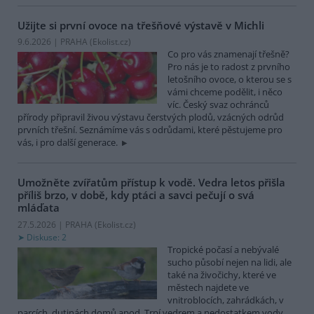
Užijte si první ovoce na třešňové výstavě v Michli
9.6.2026 | PRAHA (
Ekolist.cz
)
Co pro vás znamenají třešně?
Pro nás je to radost z prvního
letošního ovoce, o kterou se s
vámi chceme podělit, i něco
víc. Český svaz ochránců
přírody připravil živou výstavu čerstvých plodů, vzácných odrůd
prvních třešní. Seznámíme vás s odrůdami, které pěstujeme pro
vás, i pro další generace.
Umožněte zvířatům přístup k vodě. Vedra letos přišla
příliš brzo, v době, kdy ptáci a savci pečují o svá
mláďata
27.5.2026 | PRAHA (
Ekolist.cz
)
Diskuse: 2
Tropické počasí a nebývalé
sucho působí nejen na lidi, ale
také na živočichy, které ve
městech najdete ve
vnitroblocích, zahrádkách, v
parcích, dutinách domů apod. Trpí vedrem a nedostatkem vody.