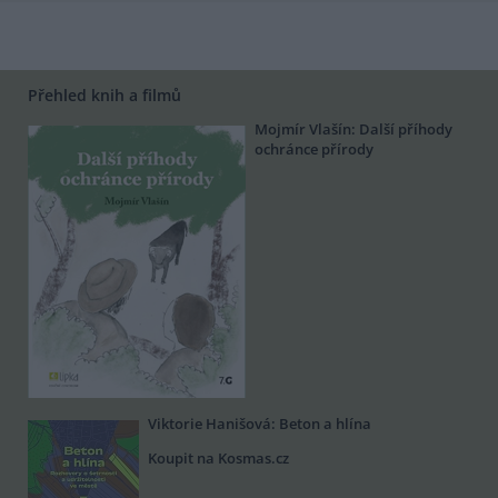
Přehled knih a filmů
Mojmír Vlašín: Další příhody
ochránce přírody
Viktorie Hanišová: Beton a hlína
Koupit na Kosmas.cz