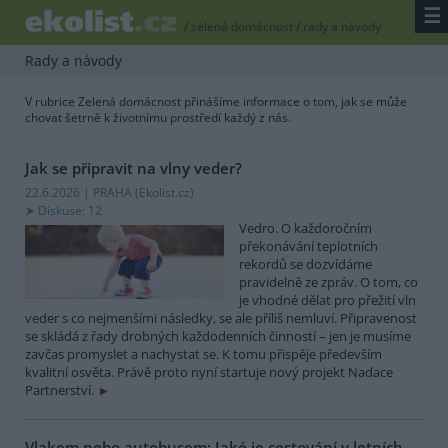
☰
/
zelená domácnost
/
rady a návody
Rady a návody
V rubrice Zelená domácnost přinášíme informace o tom, jak se může
chovat šetrně k životnímu prostředí každý z nás.
Jak se připravit na vlny veder?
22.6.2026 | PRAHA (
Ekolist.cz
)
Diskuse: 12
Vedro. O každoročním
překonávání teplotních
rekordů se dozvídáme
pravidelně ze zpráv. O tom, co
je vhodné dělat pro přežití vln
veder s co nejmenšími následky, se ale příliš nemluví. Připravenost
se skládá z řady drobných každodenních činností – jen je musíme
zavčas promyslet a nachystat se. K tomu přispěje především
kvalitní osvěta. Právě proto nyní startuje nový projekt Nadace
Partnerství.
Vlakem nebo autobusem: Jaké je cestování v letních