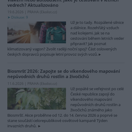
vedrech?
Aktualizováno
19.6.2026 | PRAHA (
Ekolist.cz
)
Diskuse: 9
Už je to tady. Rozpálené silnice
a dálnice. Rozehřátý vzduch
nad kolejemi. Jak se na
cestování během letních veder
připravit? Jak poznat
klimatizovaný vagon? Zvolit raději noční spoj? Část oslovených
českých dopravců popisuje letní provoz svých vozů.
Biosmršť 2026: Zapojte se do víkendového mapování
nepůvodních druhů rostlin a živočichů
11.6.2026 | PRAHA (
Ekolist.cz
)
Už popáté se veřejnost po celé
České republice zapojí do
víkendového mapování
nepůvodních druhů rostlin a
živočichů známého jako
Biosmršť. Akce proběhne od 12. do 14. června 2026 a poprvé se
stane součástí celorepublikové osvětové kampaně Týden
invazních druhů.