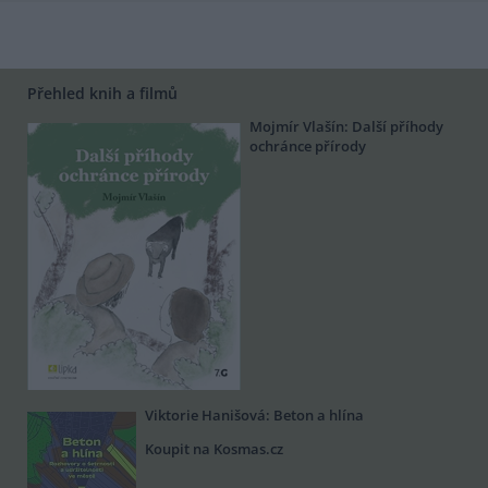
Přehled knih a filmů
Mojmír Vlašín: Další příhody
ochránce přírody
Viktorie Hanišová: Beton a hlína
Koupit na Kosmas.cz