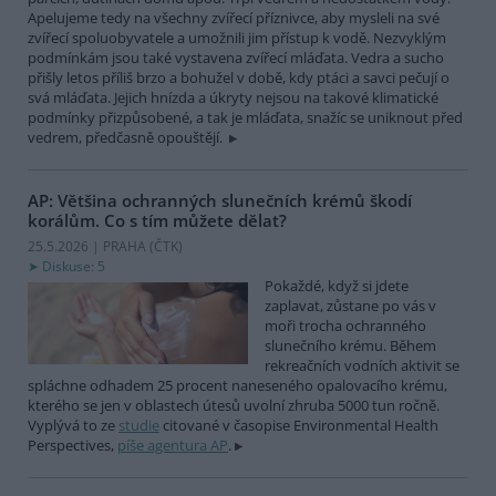
Apelujeme tedy na všechny zvířecí příznivce, aby mysleli na své
zvířecí spoluobyvatele a umožnili jim přístup k vodě. Nezvyklým
podmínkám jsou také vystavena zvířecí mláďata. Vedra a sucho
přišly letos příliš brzo a bohužel v době, kdy ptáci a savci pečují o
svá mláďata. Jejich hnízda a úkryty nejsou na takové klimatické
podmínky přizpůsobené, a tak je mláďata, snažíc se uniknout před
vedrem, předčasně opouštějí.
AP: Většina ochranných slunečních krémů škodí
korálům. Co s tím můžete dělat?
25.5.2026 | PRAHA (
ČTK
)
Diskuse: 5
Pokaždé, když si jdete
zaplavat, zůstane po vás v
moři trocha ochranného
slunečního krému. Během
rekreačních vodních aktivit se
spláchne odhadem 25 procent naneseného opalovacího krému,
kterého se jen v oblastech útesů uvolní zhruba 5000 tun ročně.
Vyplývá to ze
studie
citované v časopise Environmental Health
Perspectives,
píše agentura AP
.