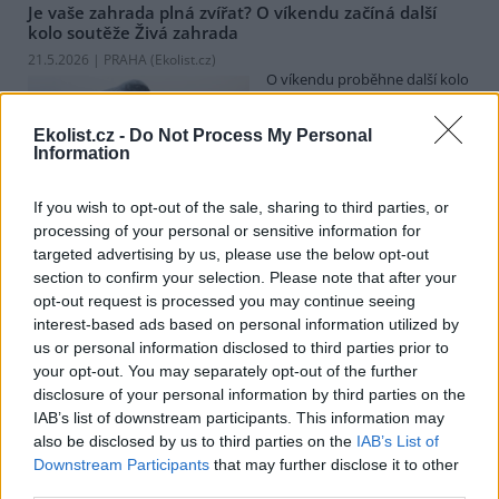
Je vaše zahrada plná zvířat? O víkendu začíná další
kolo soutěže Živá zahrada
21.5.2026 | PRAHA (
Ekolist.cz
)
O víkendu proběhne další kolo
celonárodní soutěže Živá
zahrada. Jejím cílem je zapojit
Ekolist.cz -
Do Not Process My Personal
majitele zahrad do praktické
Information
ochrany přírody. Pro mnoho
druhů divokých zvířat jsou totiž zahrady ideálním útočištěm. Lze
na ně přilákat motýly, čmeláky, ještěrky, žáby, ptáky, ježky a další.
If you wish to opt-out of the sale, sharing to third parties, or
Jarní kolo pozorování zvířat na zahradách začíná v pátek 22. května
processing of your personal or sensitive information for
2026, školní pozorování už probíhají.
targeted advertising by us, please use the below opt-out
section to confirm your selection. Please note that after your
opt-out request is processed you may continue seeing
Českobudějovické re-use centrum nabízí kromě
opravárny věcí i půjčovnu nádobí. Třeba na svatby
interest-based ads based on personal information utilized by
nebo zahradní párty
us or personal information disclosed to third parties prior to
19.5.2026 | PRAHA (
Ekolist.cz
)
your opt-out. You may separately opt-out of the further
Českobudějovické re-use
disclosure of your personal information by third parties on the
centrum Kabinet CB funguje
IAB’s list of downstream participants. This information may
jako místo, kde dostávají věci
also be disclosed by us to third parties on the
IAB’s List of
nový život. Sbírá vyřazený
Downstream Participants
that may further disclose it to other
nábytek, vybavení
third parties.
domácnosti, knihy i obrazy a vrací je zpátky do oběhu. Kromě