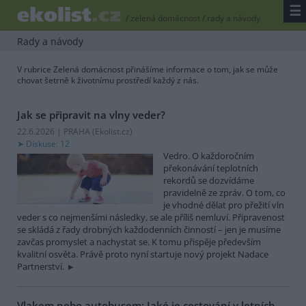
☰
/
zelená domácnost
/
rady a návody
Rady a návody
V rubrice Zelená domácnost přinášíme informace o tom, jak se může
chovat šetrně k životnímu prostředí každý z nás.
Jak se připravit na vlny veder?
22.6.2026 | PRAHA (
Ekolist.cz
)
Diskuse: 12
Vedro. O každoročním
překonávání teplotních
rekordů se dozvídáme
pravidelně ze zpráv. O tom, co
je vhodné dělat pro přežití vln
veder s co nejmenšími následky, se ale příliš nemluví. Připravenost
se skládá z řady drobných každodenních činností – jen je musíme
zavčas promyslet a nachystat se. K tomu přispěje především
kvalitní osvěta. Právě proto nyní startuje nový projekt Nadace
Partnerství.
Vlakem nebo autobusem: Jaké je cestování v letních