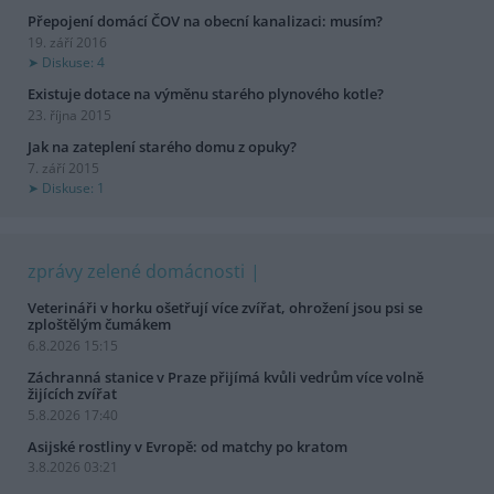
Přepojení domácí ČOV na obecní kanalizaci: musím?
19. září 2016
Diskuse: 4
Existuje dotace na výměnu starého plynového kotle?
23. října 2015
Jak na zateplení starého domu z opuky?
7. září 2015
Diskuse: 1
zprávy zelené domácnosti
Veterináři v horku ošetřují více zvířat, ohrožení jsou psi se
zploštělým čumákem
6.8.2026 15:15
Záchranná stanice v Praze přijímá kvůli vedrům více volně
žijících zvířat
5.8.2026 17:40
Asijské rostliny v Evropě: od matchy po kratom
3.8.2026 03:21