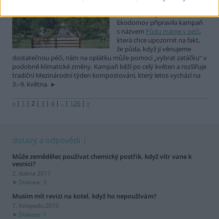
Diskuse: 2
Nezisková organizace
Ekodomov připravila kampaň
s názvem
Půdu máme v péči
,
která chce upozornit na fakt,
že půda, když jí věnujeme
dostatečnou péči, nám na oplátku může pomoci „vybrat zatáčku“ v
podobně klimatické změny. Kampaň běží po celý květen a rozšířuje
tradiční Mezinárodní týden kompostování, který letos vychází na
3.–9. května.
«
|
1
|
2
|
3
|
4
|
..
|
126
|
»
dotazy a odpovědi
Může zemědělec používat chemický postřik, když vítr vane k
vesnici?
2. dubna 2017
Diskuse: 3
Musím mít revizi na kotel, když ho nepoužívám?
7. listopadu 2016
Diskuse: 1