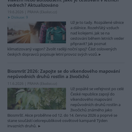
vedrech?
Aktualizováno
19.6.2026 | PRAHA (
Ekolist.cz
)
Diskuse: 9
Už je to tady. Rozpálené silnice
a dálnice. Rozehřátý vzduch
nad kolejemi. Jak se na
cestování během letních veder
připravit? Jak poznat
klimatizovaný vagon? Zvolit raději noční spoj? Část oslovených
českých dopravců popisuje letní provoz svých vozů.
Biosmršť 2026: Zapojte se do víkendového mapování
nepůvodních druhů rostlin a živočichů
11.6.2026 | PRAHA (
Ekolist.cz
)
Už popáté se veřejnost po celé
České republice zapojí do
víkendového mapování
nepůvodních druhů rostlin a
živočichů známého jako
Biosmršť. Akce proběhne od 12. do 14. června 2026 a poprvé se
stane součástí celorepublikové osvětové kampaně Týden
invazních druhů.