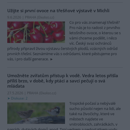
Užijte si první ovoce na třešňové výstavě v Michli
9.6.2026 | PRAHA (
Ekolist.cz
)
Co pro vás znamenají třešně?
Pro nás je to radost z prvního
letošního ovoce, o kterou se s
vámi chceme podělit, i něco
víc. Český svaz ochránců
přírody připravil živou výstavu čerstvých plodů, vzácných odrůd
prvních třešní. Seznámíme vás s odrůdami, které pěstujeme pro
vás, i pro další generace.
Umožněte zvířatům přístup k vodě. Vedra letos přišla
příliš brzo, v době, kdy ptáci a savci pečují o svá
mláďata
27.5.2026 | PRAHA (
Ekolist.cz
)
Diskuse: 2
Tropické počasí a nebývalé
sucho působí nejen na lidi, ale
také na živočichy, které ve
městech najdete ve
vnitroblocích, zahrádkách, v
parcích, dutinách domů apod. Trpí vedrem a nedostatkem vody.