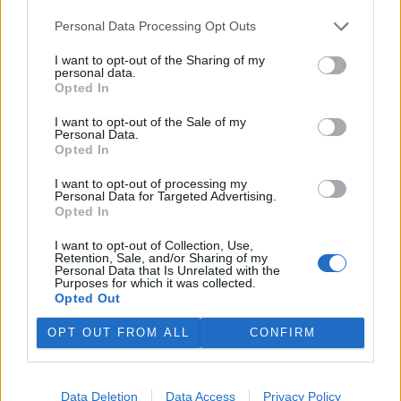
koupi věci z druhé ruky si je tu možné i jednorázově zapůjčit
nádobí a další vybavení. Třeba na svatební hostinu nebo rodinnou
Personal Data Processing Opt Outs
slavnost.
I want to opt-out of the Sharing of my
personal data.
Opted In
Děti nepotřebují tablet, aby rozuměly digitálnímu
světu
I want to opt-out of the Sale of my
6.5.2026 | PRAHA (
Ekolist.cz
)
Personal Data.
Diskuse: 2
Opted In
Na začátku května proběhl
Mezinárodní den lesních
I want to opt-out of processing my
mateřských škol
, který se
Personal Data for Targeted Advertising.
každoročně slaví 3. května.
Opted In
Letos nesl téma DigitaLES a
otevřel otázku, kde u malých dětí skutečně vznikají základy
I want to opt-out of Collection, Use,
digitálních kompetencí. Ty jsou nově součástí Rámcového
Retention, Sale, and/or Sharing of my
Personal Data that Is Unrelated with the
vzdělávacího programu pro předškolní vzdělávání. Podle
Purposes for which it was collected.
odborníků se ale nerozvíjejí primárně při práci s technologiemi.
Opted Out
OPT OUT FROM ALL
CONFIRM
Věnujme půdě dostatečnou péči, třiďme bioodpad a
kompostujme. Nová kampaň se zaměřuje na podporu
živé půdy
4.5.2026 | PRAHA (
Ekolist.cz
)
Data Deletion
Data Access
Privacy Policy