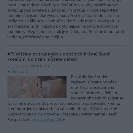
Apelujeme tedy na všechny zvířecí příznivce, aby mysleli na své
zvířecí spoluobyvatele a umožnili jim přístup k vodě. Nezvyklým
podmínkám jsou také vystavena zvířecí mláďata. Vedra a sucho
přišly letos příliš brzo a bohužel v době, kdy ptáci a savci pečují o
svá mláďata. Jejich hnízda a úkryty nejsou na takové klimatické
podmínky přizpůsobené, a tak je mláďata, snažíc se uniknout před
vedrem, předčasně opouštějí.
AP: Většina ochranných slunečních krémů škodí
korálům. Co s tím můžete dělat?
25.5.2026 | PRAHA (
ČTK
)
Diskuse: 5
Pokaždé, když si jdete
zaplavat, zůstane po vás v
moři trocha ochranného
slunečního krému. Během
rekreačních vodních aktivit se
spláchne odhadem 25 procent naneseného opalovacího krému,
kterého se jen v oblastech útesů uvolní zhruba 5000 tun ročně.
Vyplývá to ze
studie
citované v časopise Environmental Health
Perspectives,
píše agentura AP
.