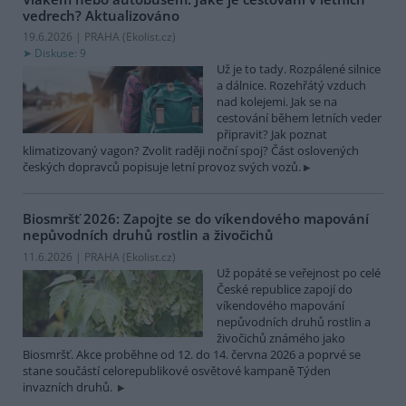
vedrech?
Aktualizováno
19.6.2026 | PRAHA (
Ekolist.cz
)
Diskuse: 9
Už je to tady. Rozpálené silnice
a dálnice. Rozehřátý vzduch
nad kolejemi. Jak se na
cestování během letních veder
připravit? Jak poznat
klimatizovaný vagon? Zvolit raději noční spoj? Část oslovených
českých dopravců popisuje letní provoz svých vozů.
Biosmršť 2026: Zapojte se do víkendového mapování
nepůvodních druhů rostlin a živočichů
11.6.2026 | PRAHA (
Ekolist.cz
)
Už popáté se veřejnost po celé
České republice zapojí do
víkendového mapování
nepůvodních druhů rostlin a
živočichů známého jako
Biosmršť. Akce proběhne od 12. do 14. června 2026 a poprvé se
stane součástí celorepublikové osvětové kampaně Týden
invazních druhů.