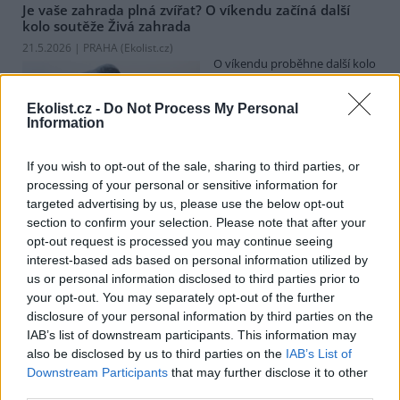
Je vaše zahrada plná zvířat? O víkendu začíná další
kolo soutěže Živá zahrada
21.5.2026 | PRAHA (
Ekolist.cz
)
O víkendu proběhne další kolo
celonárodní soutěže Živá
zahrada. Jejím cílem je zapojit
Ekolist.cz -
Do Not Process My Personal
majitele zahrad do praktické
Information
ochrany přírody. Pro mnoho
druhů divokých zvířat jsou totiž zahrady ideálním útočištěm. Lze
na ně přilákat motýly, čmeláky, ještěrky, žáby, ptáky, ježky a další.
If you wish to opt-out of the sale, sharing to third parties, or
Jarní kolo pozorování zvířat na zahradách začíná v pátek 22. května
processing of your personal or sensitive information for
2026, školní pozorování už probíhají.
targeted advertising by us, please use the below opt-out
section to confirm your selection. Please note that after your
opt-out request is processed you may continue seeing
Českobudějovické re-use centrum nabízí kromě
opravárny věcí i půjčovnu nádobí. Třeba na svatby
interest-based ads based on personal information utilized by
nebo zahradní párty
us or personal information disclosed to third parties prior to
19.5.2026 | PRAHA (
Ekolist.cz
)
your opt-out. You may separately opt-out of the further
Českobudějovické re-use
disclosure of your personal information by third parties on the
centrum Kabinet CB funguje
IAB’s list of downstream participants. This information may
jako místo, kde dostávají věci
also be disclosed by us to third parties on the
IAB’s List of
nový život. Sbírá vyřazený
Downstream Participants
that may further disclose it to other
nábytek, vybavení
third parties.
domácnosti, knihy i obrazy a vrací je zpátky do oběhu. Kromě