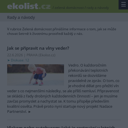
☰
/
zelená domácnost
/
rady a návody
Rady a návody
V rubrice Zelená domácnost přinášíme informace o tom, jak se může
chovat šetrně k životnímu prostředí každý z nás.
Jak se připravit na vlny veder?
22.6.2026 | PRAHA (
Ekolist.cz
)
Diskuse: 12
Vedro. O každoročním
překonávání teplotních
rekordů se dozvídáme
pravidelně ze zpráv. O tom, co
je vhodné dělat pro přežití vln
veder s co nejmenšími následky, se ale příliš nemluví. Připravenost
se skládá z řady drobných každodenních činností – jen je musíme
zavčas promyslet a nachystat se. K tomu přispěje především
kvalitní osvěta. Právě proto nyní startuje nový projekt Nadace
Partnerství.
Vlakem nebo autobusem: Jaké je cestování v letních