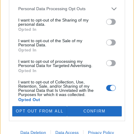
koupi věci z druhé ruky si je tu možné i jednorázově zapůjčit
nádobí a další vybavení. Třeba na svatební hostinu nebo rodinnou
Personal Data Processing Opt Outs
slavnost.
I want to opt-out of the Sharing of my
personal data.
Opted In
Děti nepotřebují tablet, aby rozuměly digitálnímu
světu
I want to opt-out of the Sale of my
6.5.2026 | PRAHA (
Ekolist.cz
)
Personal Data.
Diskuse: 2
Opted In
Na začátku května proběhl
Mezinárodní den lesních
I want to opt-out of processing my
mateřských škol
, který se
Personal Data for Targeted Advertising.
každoročně slaví 3. května.
Opted In
Letos nesl téma DigitaLES a
otevřel otázku, kde u malých dětí skutečně vznikají základy
I want to opt-out of Collection, Use,
digitálních kompetencí. Ty jsou nově součástí Rámcového
Retention, Sale, and/or Sharing of my
Personal Data that Is Unrelated with the
vzdělávacího programu pro předškolní vzdělávání. Podle
Purposes for which it was collected.
odborníků se ale nerozvíjejí primárně při práci s technologiemi.
Opted Out
OPT OUT FROM ALL
CONFIRM
Věnujme půdě dostatečnou péči, třiďme bioodpad a
kompostujme. Nová kampaň se zaměřuje na podporu
živé půdy
4.5.2026 | PRAHA (
Ekolist.cz
)
Data Deletion
Data Access
Privacy Policy