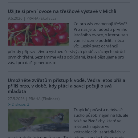
Užijte si první ovoce na třešňové výstavě v Michli
9.6.2026 | PRAHA (
Ekolist.cz
)
Co pro vás znamenají třešně?
Pro nás je to radost z prvního
letošního ovoce, o kterou se s
vámi chceme podělit, i něco
víc. Český svaz ochránců
přírody připravil živou výstavu čerstvých plodů, vzácných odrůd
prvních třešní. Seznámíme vás s odrůdami, které pěstujeme pro
vás, i pro další generace.
Umožněte zvířatům přístup k vodě. Vedra letos přišla
příliš brzo, v době, kdy ptáci a savci pečují o svá
mláďata
27.5.2026 | PRAHA (
Ekolist.cz
)
Diskuse: 2
Tropické počasí a nebývalé
sucho působí nejen na lidi, ale
také na živočichy, které ve
městech najdete ve
vnitroblocích, zahrádkách, v
parcích, dutinách domů apod. Trpí vedrem a nedostatkem vody.