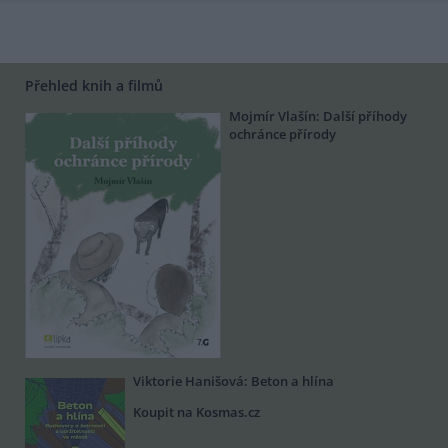
Přehled knih a filmů
Mojmír Vlašín: Další příhody
ochránce přírody
Viktorie Hanišová: Beton a hlína
Koupit na Kosmas.cz