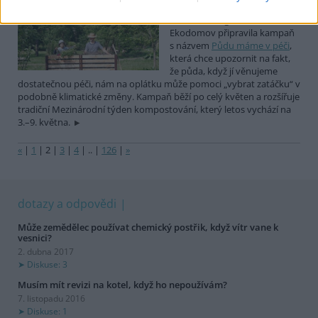
Diskuse: 2
Nezisková organizace
Ekodomov připravila kampaň
s názvem
Půdu máme v péči
,
která chce upozornit na fakt,
že půda, když jí věnujeme
dostatečnou péči, nám na oplátku může pomoci „vybrat zatáčku“ v
podobně klimatické změny. Kampaň běží po celý květen a rozšířuje
tradiční Mezinárodní týden kompostování, který letos vychází na
3.–9. května.
«
|
1
|
2
|
3
|
4
|
..
|
126
|
»
dotazy a odpovědi
Může zemědělec používat chemický postřik, když vítr vane k
vesnici?
2. dubna 2017
Diskuse: 3
Musím mít revizi na kotel, když ho nepoužívám?
7. listopadu 2016
Diskuse: 1