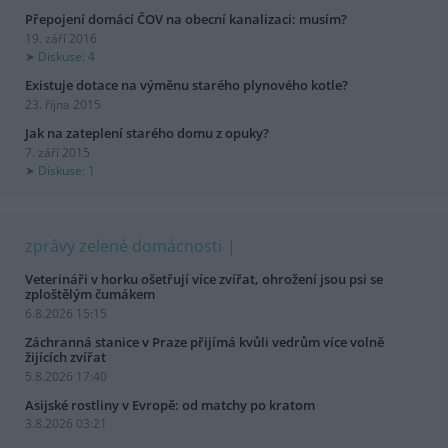
Přepojení domácí ČOV na obecní kanalizaci: musím?
19. září 2016
Diskuse: 4
Existuje dotace na výměnu starého plynového kotle?
23. října 2015
Jak na zateplení starého domu z opuky?
7. září 2015
Diskuse: 1
zprávy zelené domácnosti
Veterináři v horku ošetřují více zvířat, ohrožení jsou psi se
zploštělým čumákem
6.8.2026 15:15
Záchranná stanice v Praze přijímá kvůli vedrům více volně
žijících zvířat
5.8.2026 17:40
Asijské rostliny v Evropě: od matchy po kratom
3.8.2026 03:21