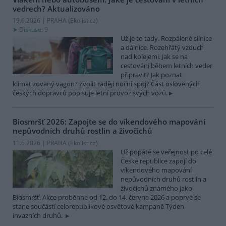
vedrech?
Aktualizováno
19.6.2026 | PRAHA (
Ekolist.cz
)
Diskuse: 9
Už je to tady. Rozpálené silnice
a dálnice. Rozehřátý vzduch
nad kolejemi. Jak se na
cestování během letních veder
připravit? Jak poznat
klimatizovaný vagon? Zvolit raději noční spoj? Část oslovených
českých dopravců popisuje letní provoz svých vozů.
Biosmršť 2026: Zapojte se do víkendového mapování
nepůvodních druhů rostlin a živočichů
11.6.2026 | PRAHA (
Ekolist.cz
)
Už popáté se veřejnost po celé
České republice zapojí do
víkendového mapování
nepůvodních druhů rostlin a
živočichů známého jako
Biosmršť. Akce proběhne od 12. do 14. června 2026 a poprvé se
stane součástí celorepublikové osvětové kampaně Týden
invazních druhů.