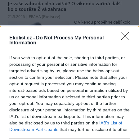
Je vaše zahrada plná zvířat? O víkendu začíná další
kolo soutěže Živá zahrada
21.5.2026 | PRAHA (
Ekolist.cz
)
O víkendu proběhne další kolo
celonárodní soutěže Živá
zahrada. Jejím cílem je zapojit
Ekolist.cz -
Do Not Process My Personal
majitele zahrad do praktické
Information
ochrany přírody. Pro mnoho
druhů divokých zvířat jsou totiž zahrady ideálním útočištěm. Lze
na ně přilákat motýly, čmeláky, ještěrky, žáby, ptáky, ježky a další.
If you wish to opt-out of the sale, sharing to third parties, or
Jarní kolo pozorování zvířat na zahradách začíná v pátek 22. května
processing of your personal or sensitive information for
2026, školní pozorování už probíhají.
targeted advertising by us, please use the below opt-out
section to confirm your selection. Please note that after your
opt-out request is processed you may continue seeing
Českobudějovické re-use centrum nabízí kromě
opravárny věcí i půjčovnu nádobí. Třeba na svatby
interest-based ads based on personal information utilized by
nebo zahradní párty
us or personal information disclosed to third parties prior to
19.5.2026 | PRAHA (
Ekolist.cz
)
your opt-out. You may separately opt-out of the further
Českobudějovické re-use
disclosure of your personal information by third parties on the
centrum Kabinet CB funguje
IAB’s list of downstream participants. This information may
jako místo, kde dostávají věci
also be disclosed by us to third parties on the
IAB’s List of
nový život. Sbírá vyřazený
Downstream Participants
that may further disclose it to other
nábytek, vybavení
third parties.
domácnosti, knihy i obrazy a vrací je zpátky do oběhu. Kromě