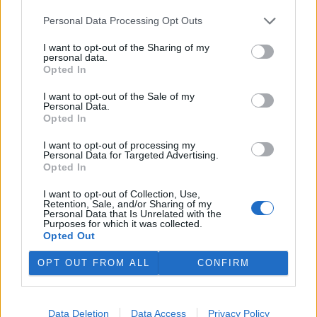
koupi věci z druhé ruky si je tu možné i jednorázově zapůjčit
nádobí a další vybavení. Třeba na svatební hostinu nebo rodinnou
Personal Data Processing Opt Outs
slavnost.
I want to opt-out of the Sharing of my
personal data.
Opted In
Děti nepotřebují tablet, aby rozuměly digitálnímu
světu
I want to opt-out of the Sale of my
6.5.2026 | PRAHA (
Ekolist.cz
)
Personal Data.
Diskuse: 2
Opted In
Na začátku května proběhl
Mezinárodní den lesních
I want to opt-out of processing my
mateřských škol
, který se
Personal Data for Targeted Advertising.
každoročně slaví 3. května.
Opted In
Letos nesl téma DigitaLES a
otevřel otázku, kde u malých dětí skutečně vznikají základy
I want to opt-out of Collection, Use,
digitálních kompetencí. Ty jsou nově součástí Rámcového
Retention, Sale, and/or Sharing of my
Personal Data that Is Unrelated with the
vzdělávacího programu pro předškolní vzdělávání. Podle
Purposes for which it was collected.
odborníků se ale nerozvíjejí primárně při práci s technologiemi.
Opted Out
OPT OUT FROM ALL
CONFIRM
Věnujme půdě dostatečnou péči, třiďme bioodpad a
kompostujme. Nová kampaň se zaměřuje na podporu
živé půdy
4.5.2026 | PRAHA (
Ekolist.cz
)
Data Deletion
Data Access
Privacy Policy