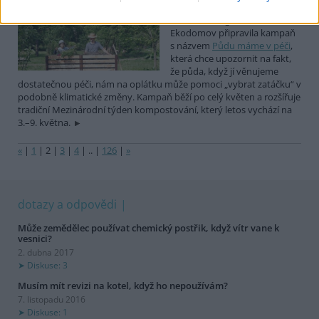
Diskuse: 2
Nezisková organizace
Ekodomov připravila kampaň
s názvem
Půdu máme v péči
,
která chce upozornit na fakt,
že půda, když jí věnujeme
dostatečnou péči, nám na oplátku může pomoci „vybrat zatáčku“ v
podobně klimatické změny. Kampaň běží po celý květen a rozšířuje
tradiční Mezinárodní týden kompostování, který letos vychází na
3.–9. května.
«
|
1
|
2
|
3
|
4
|
..
|
126
|
»
dotazy a odpovědi
Může zemědělec používat chemický postřik, když vítr vane k
vesnici?
2. dubna 2017
Diskuse: 3
Musím mít revizi na kotel, když ho nepoužívám?
7. listopadu 2016
Diskuse: 1