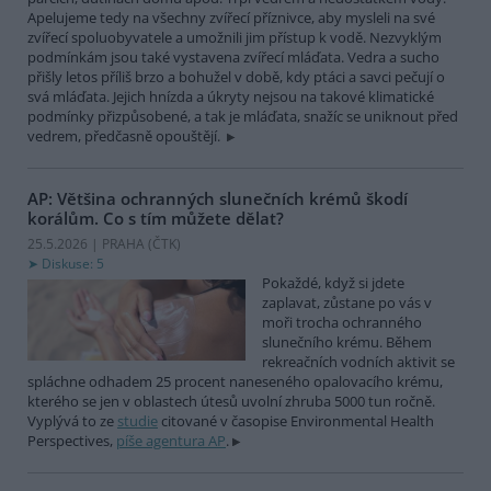
Apelujeme tedy na všechny zvířecí příznivce, aby mysleli na své
zvířecí spoluobyvatele a umožnili jim přístup k vodě. Nezvyklým
podmínkám jsou také vystavena zvířecí mláďata. Vedra a sucho
přišly letos příliš brzo a bohužel v době, kdy ptáci a savci pečují o
svá mláďata. Jejich hnízda a úkryty nejsou na takové klimatické
podmínky přizpůsobené, a tak je mláďata, snažíc se uniknout před
vedrem, předčasně opouštějí.
AP: Většina ochranných slunečních krémů škodí
korálům. Co s tím můžete dělat?
25.5.2026 | PRAHA (
ČTK
)
Diskuse: 5
Pokaždé, když si jdete
zaplavat, zůstane po vás v
moři trocha ochranného
slunečního krému. Během
rekreačních vodních aktivit se
spláchne odhadem 25 procent naneseného opalovacího krému,
kterého se jen v oblastech útesů uvolní zhruba 5000 tun ročně.
Vyplývá to ze
studie
citované v časopise Environmental Health
Perspectives,
píše agentura AP
.