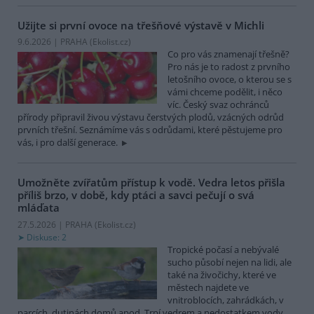
Užijte si první ovoce na třešňové výstavě v Michli
9.6.2026 | PRAHA (
Ekolist.cz
)
Co pro vás znamenají třešně?
Pro nás je to radost z prvního
letošního ovoce, o kterou se s
vámi chceme podělit, i něco
víc. Český svaz ochránců
přírody připravil živou výstavu čerstvých plodů, vzácných odrůd
prvních třešní. Seznámíme vás s odrůdami, které pěstujeme pro
vás, i pro další generace.
Umožněte zvířatům přístup k vodě. Vedra letos přišla
příliš brzo, v době, kdy ptáci a savci pečují o svá
mláďata
27.5.2026 | PRAHA (
Ekolist.cz
)
Diskuse: 2
Tropické počasí a nebývalé
sucho působí nejen na lidi, ale
také na živočichy, které ve
městech najdete ve
vnitroblocích, zahrádkách, v
parcích, dutinách domů apod. Trpí vedrem a nedostatkem vody.