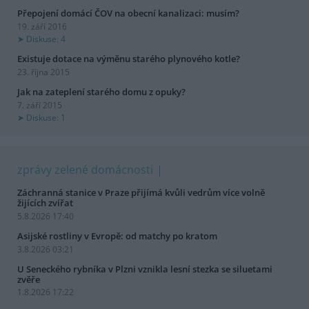
Přepojení domácí ČOV na obecní kanalizaci: musím?
19. září 2016
Diskuse: 4
Existuje dotace na výměnu starého plynového kotle?
23. října 2015
Jak na zateplení starého domu z opuky?
7. září 2015
Diskuse: 1
zprávy zelené domácnosti
Záchranná stanice v Praze přijímá kvůli vedrům více volně
žijících zvířat
5.8.2026 17:40
Asijské rostliny v Evropě: od matchy po kratom
3.8.2026 03:21
U Seneckého rybníka v Plzni vznikla lesní stezka se siluetami
zvěře
1.8.2026 17:22