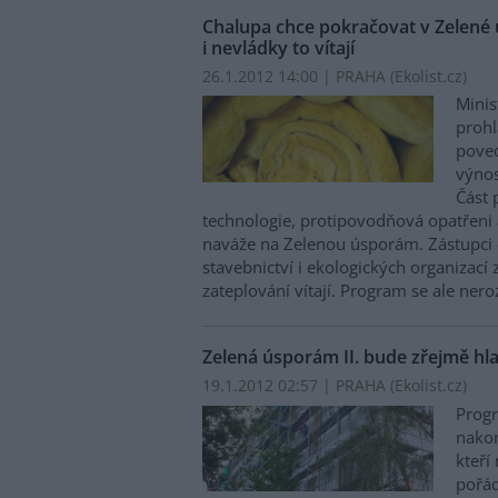
Chalupa chce pokračovat v Zelené 
i nevládky to vítají
26.1.2012 14:00 | PRAHA (
Ekolist.cz
)
Minis
prohl
poved
výnos
Část 
technologie, protipovodňová opatřeni 
naváže na Zelenou úsporám. Zástupci 
stavebnictví i ekologických organizací
zateplování vítají. Program se ale nero
Zelená úsporám II. bude zřejmě hl
19.1.2012 02:57 | PRAHA (
Ekolist.cz
)
Prog
nakon
kteří
pořád