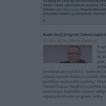
Na západ od Vídně byl otevřen Sluneční dům 
stavba v rámci celoevropského projektu V
principu
aktivního domu
. Sluneční dům nabí
uživatelský komfort, je energeticky efektivní
Bude nový program Zelená úsporám
4.5.2011 05:39 | PRAHA (
Ekolist.cz
)
Prog
konc
by al
poté,
prode
povolenek po roce 2013. "Konkrétní 
Zelená úsporám budou na pořadu dne a
problémy současného systému," říká mi
Tomáš Chalupa. Nejdříve je potřeba vyp
soukromým majitelům a potom veřejn
nějaké pokračování programu přál.