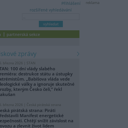
reklama
Přihlášení
rozšířené vyhledávání
a
partnerská sekce
tiskové zprávy
6. března 2026 |
STAN
TAN: 100 dní vlády slabého
remiéra: destrukce státu a ústupky
xtrémistům. „Babišova vláda vede
deologické války a ignoruje skutečné
rozby, kterým Česko čelí,” řekl
akušan
5. března 2026 |
Česká pirátská strana
eská pirátská strana: Piráti
ředstavili Manifest energetické
ezpečnosti. Chtějí snížit závislost na
ovozu a zlevnit život lidem