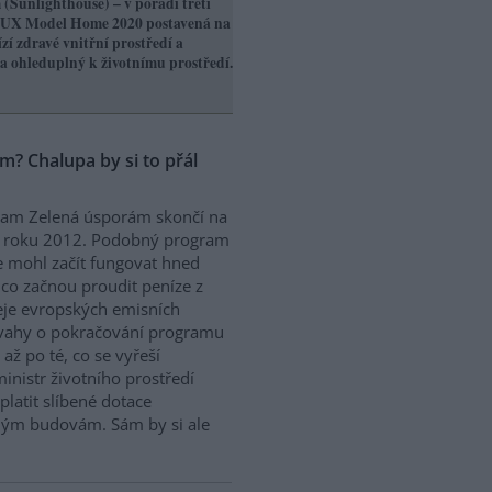
(Sunlighthouse) – v pořadí třetí
ELUX Model Home 2020 postavená na
zí zdravé vnitřní prostředí a
 a ohleduplný k životnímu prostředí.
? Chalupa by si to přál
ram Zelená úsporám skončí na
i roku 2012. Podobný program
e mohl začít fungovat hned
 co začnou proudit peníze z
je evropských emisních
úvahy o pokračování programu
ž po té, co se vyřeší
nistr životního prostředí
latit slíbené dotace
ým budovám. Sám by si ale