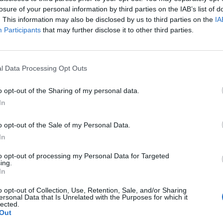
ma, podle aktivistů stát
losure of your personal information by third parties on the IAB’s list of
. This information may also be disclosed by us to third parties on the
IA
Participants
that may further disclose it to other third parties.
 schválila žádost ministerstva
ního prostředí (MŽP) o
atné přidělení části emisních
enek energetickým firmám,
l Data Processing Opt Outs
na ČEZu. Ušetřené peníze ale
ěže životního prostředí. Podle
o opt-out of the Sharing of my personal data.
l o desítky miliard, které by
In
o opt-out of the Sale of my Personal Data.
In
bře zatepleného
to opt-out of processing my Personal Data for Targeted
 1
ing.
In
ámou pravdou, že zateplení
lových domů se majitelům
o opt-out of Collection, Use, Retention, Sale, and/or Sharing
vyplatí v nižších účtech za
ersonal Data that Is Unrelated with the Purposes for which it
ie. Přesněji řečeno, vyplatí se,
lected.
Out
 je zateplení provedeno