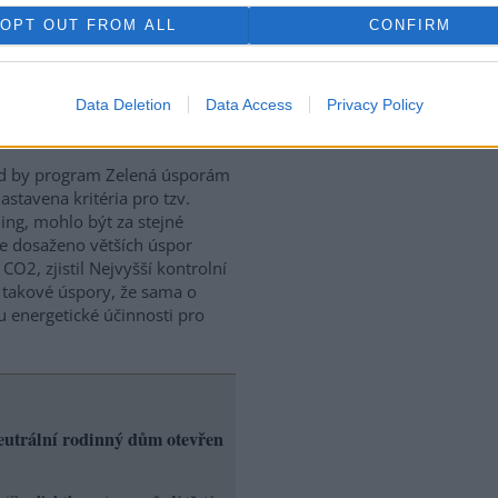
ní doporučení, jak se stát
OPT OUT FROM ALL
CONFIRM
 panelákového bytu, ještě
užstva plácne s řemeslníky.
Data Deletion
Data Access
Privacy Policy
 úspory emisí, zjistil NKÚ
d by program Zelená úsporám
astavena kritéria pro tzv.
ing, mohlo být za stejné
e dosaženo větších úspor
 CO2, zjistil Nejvyšší kontrolní
e takové úspory, že sama o
u energetické účinnosti pro
eutrální rodinný dům otevřen