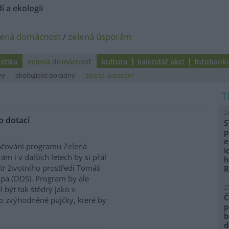
í a ekologii
lená domácnost
/
zelená úsporám
istika
zelená domácnost
kultura
kalendář akcí
fotobank
vy
ekologické poradny
zelená úsporám
2
o dotací
S
p
e
ačování programu Zelená
i
ám i v dalších letech by si přál
h
tr životního prostředí Tomáš
R
pa (ODS). Program by ale
2
 být tak štědrý jako v
Č
 o zvýhodněné půjčky, které by
p
b
d