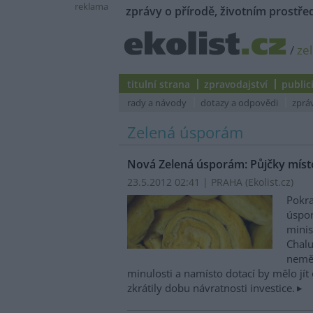
reklama
zprávy o přírodě, životním prostřed
/
ze
titulní strana
zpravodajství
public
rady a návody
dotazy a odpovědi
zprá
Zelená úsporám
Nová Zelená úsporám: Půjčky míst
23.5.2012 02:41 | PRAHA (
Ekolist.cz
)
Pokr
úspor
minis
Chalu
neměl
minulosti a namísto dotací by mělo jít
zkrátily dobu návratnosti investice.