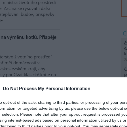
 ministra životního prostředí
 Začíná se rýsovat i další
teplování budov, příspěvky
 na výměnu kotlů. Přispěje
Č
š
k
terstvo životního prostředí
2
přimět domácnosti v
skoslezském kraji, aby
Č
p
aly používat klasické kotle na
a přešly na šetrnější
2
 tisíc korun na jednu
 -
Do Not Process My Personal Information
A
u být jen na uhlí, případně na
d
pelet a kotlů na biomasu,
2
to opt-out of the sale, sharing to third parties, or processing of your per
ztahuje. A žádají, aby ministr
formation for targeted advertising by us, please use the below opt-out s
rek
r selection. Please note that after your opt-out request is processed y
eing interest-based ads based on personal information utilized by us or
disclosed to third parties prior to your opt-out. You may separately opt-