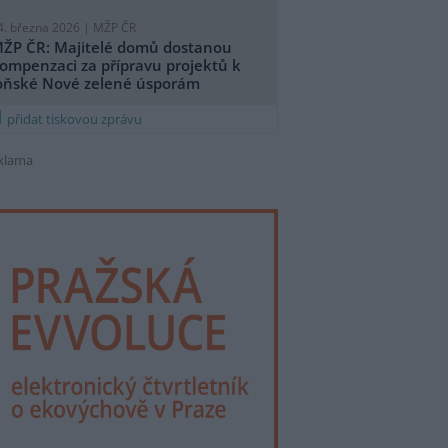
4. března 2026 |
MŽP ČR
ŽP ČR: Majitelé domů dostanou
ompenzaci za přípravu projektů k
oňské Nové zelené úsporám
přidat tiskovou zprávu
klama