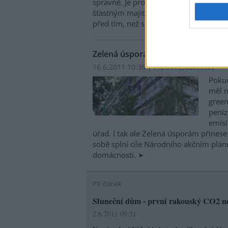
správně. Je proto dobré projít si základ
šťastným majitelem dobře zatepleného
před tím, než si předseda bytového dr
Zelená úsporám mohla přinést větší
16.6.2011 10:36 | PRAHA (
Ekolist.cz
)
Poku
měl n
green
peníz
emisí
úřad. I tak ale Zelená úsporám přines
sobě splní cíle Národního akčním plán
domácnosti.
PR článek
Sluneční dům - první rakouský CO2 n
2.6.2011 09:51