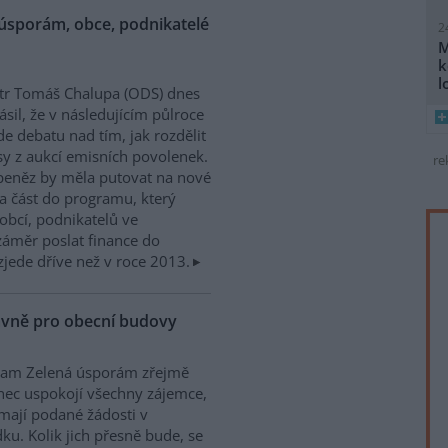
úsporám, obce, podnikatelé
2
M
k
l
tr Tomáš Chalupa (ODS) dnes
ásil, že v následujícím půlroce
e debatu nad tím, jak rozdělit
y z aukcí emisních povolenek.
re
peněz by měla putovat na nové
a část do programu, který
obcí, podnikatelů ve
 záměr poslat finance do
zjede dříve než v roce 2013.
avně pro obecní budovy
ram Zelená úsporám zřejmě
ec uspokojí všechny zájemce,
 mají podané žádosti v
ku. Kolik jich přesně bude, se