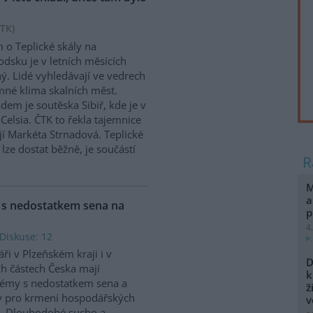
TK
)
 o Teplické skály na
dsku je v letních měsících
ý. Lidé vyhledávají ve vedrech
mné klima skalních měst.
adem je soutěska Sibiř, kde je v
Celsia. ČTK to řekla tajemnice
í Markéta Strnadová. Teplické
 lze dostat běžně, je součástí
M
a
y s nedostatkem sena na
p
4
Diskuse: 12
ři v Plzeňském kraji i v
D
ch částech Česka mají
k
émy s nedostatkem sena a
ž
y pro krmení hospodářských
v
t. Dlouhodobé sucho a