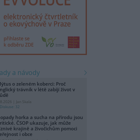
rady a návody
ýtus o zeleném koberci: Proč
nglický trávník v létě zabíjí život v
ůdě
.8.2026 | Jan Skala
Diskuse: 32
opady horka a sucha na přírodu jsou
ritické. ČSOP ukazuje, jak může
íznivé krajině a živočichům pomoci
eřejnost i obce