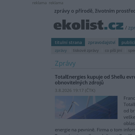
reklama
reklama
zprávy o přírodě, životním prostřed
/
zp
titulní strana
zpravodajství
public
zprávy
tiskové zprávy
co píší jiní
spe
Zprávy
TotalEnergies kupuje od Shellu evro
obnovitelných zdrojů
3.8.2026 19:17 (
ČTK
)
Franc
Total
od br
veške
oblas
energie na pevnině. Firma o tom infor