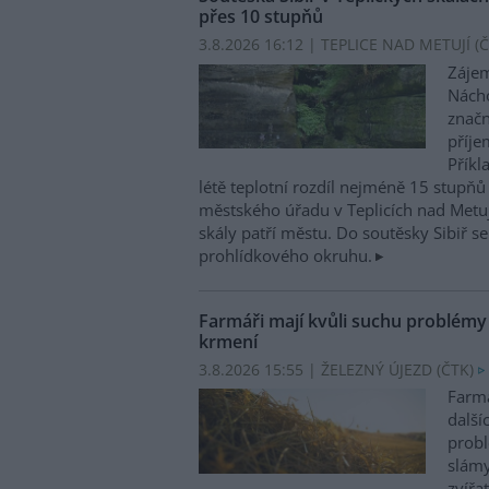
přes 10 stupňů
3.8.2026 16:12 | TEPLICE NAD METUJÍ (
Č
Zájem
Nácho
značn
příje
Příkl
létě teplotní rozdíl nejméně 15 stupňů 
městského úřadu v Teplicích nad Metuj
skály patří městu. Do soutěsky Sibiř se
prohlídkového okruhu.
Farmáři mají kvůli suchu problém
krmení
3.8.2026 15:55 | ŽELEZNÝ ÚJEZD (
ČTK
)
Farmá
další
probl
slám
zvířa