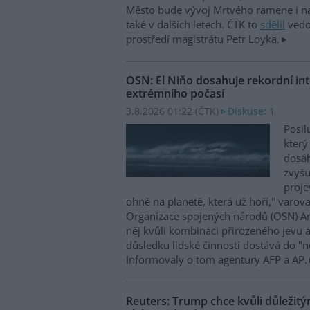
Město bude vývoj Mrtvého ramene i na
také v dalších letech. ČTK to
sdělil
vedo
prostředí magistrátu Petr Loyka.
OSN: El Niňo dosahuje rekordní inte
extrémního počasí
3.8.2026 01:22 (
ČTK
)
Diskuse: 1
Posil
který
dosáh
zvyšu
proje
ohně na planetě, která už hoří," varov
Organizace spojených národů (OSN) An
něj kvůli kombinaci přirozeného jevu 
důsledku lidské činnosti dostává do 
Informovaly o tom agentury AFP a AP.
Reuters: Trump chce kvůli důležit