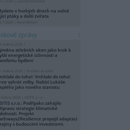
9.7.2026 | Zuzana Kučerová
yslete v horkých dnech na volně
ijící ptáky a další zvířata
8.7.2026 | Karel Makoň
tiskové zprávy
4. května 2026 |
ýměna střešních oken jako krok k
yšší energetické účinnosti a
omfortu bydlení
1. května 2026 |
Vrchlabí do toho!
rchlabí do toho!: Vrchlabí do toho!
hce vyhrát volby. Nabízí Lukáše
eplého jako nového starostu
. května 2026 |
ASITIS s.r.o.
SITIS s.r.o.: Podřipsko zahájilo
řípravu strategie klimatické
dolnosti. Projekt
athways2Resilience propojil adaptaci
rajiny s budoucími investicemi.