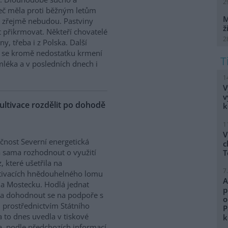
2
seč měla proti běžným letům
M
už zřejmě nebudou. Pastviny
ž
t přikrmovat. Někteří chovatelé
2
y, třeba i z Polska. Další
e se kromě nedostatku krmení
mléka a v posledních dnech i
1
V
v
ultivace rozdělit po dohodě
k
1
V
čnost Severní energetická
c
 sama rozhodnout o využití
T
, které ušetřila na
7
tivacích hnědouhelného lomu
A
a Mostecku. Hodlá jednat
p
i a dohodnout se na podpoře s
o
 prostřednictvím Státního
P
a to dnes uvedla v tiskové
k
a, podle předchozích informací