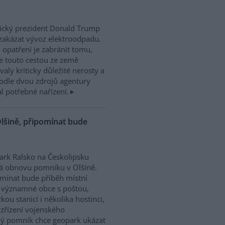
ický prezident Donald Trump
zakázat vývoz elektroodpadu.
 opatření je zabránit tomu,
e touto cestou ze země
valy kriticky důležité nerosty a
. Podle dvou zdrojů agentury
 potřebné nařízení.
lšině, připomínat bude
rk Ralsko na Českolipsku
á obnovu pomníku v Olšině.
mínat bude příběh místní
 významné obce s poštou,
ckou stanicí i několika hostinci,
 zřízení vojenského
ný pomník chce geopark ukázat