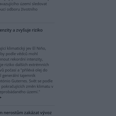
vazujícího území sledovat
ucí odboru životního
nzity a zvyšuje riziko
ující klimatický jev El Niňo,
 by podle vědců mohl
nout rekordní intenzity,
je riziko dalších extrémních
vů počasí a "přilévá olej do
al generální tajemník
tónio Guterres. Svět se podle
a pokračujících změn klimatu v
"neprobádaného území."
ým nerostům zakázat vývoz