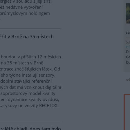
gies v souladu s její širší
ovněž nedávné vytvoření
a průmyslovým holdingem
sa
it v Brně na 35 místech
5.
Do
 boudou v příštích 12 měsících
Če
b
 na 35 místech v Brně
ntrace znečišťujících látek. Od
ého týdne instalují senzory,
re
 doplní stávající referenční
ých dat má vzniknout digitální
asoprostorový model kvality
mění dynamice kvality ovzduší,
asarykovy univerzity RECETOX.
 v létě chladí, dnes tam bylo