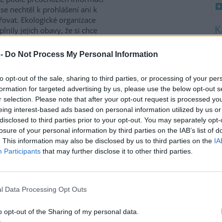
se nechtěl k prohlášení ani k
ovat. Ekologické organizace
plnily jejich obavy, že si chce
el Tykač většinu ušetřených
8
 -
Do Not Process My Personal Information
K
O
to opt-out of the sale, sharing to third parties, or processing of your per
9
láže, začala demolicí dvou
O
formation for targeted advertising by us, please use the below opt-out s
s
r selection. Please note that after your opt-out request is processed y
eing interest-based ads based on personal information utilized by us or
1
áži Ostia na předměstí Říma
disclosed to third parties prior to your opt-out. You may separately opt-
(
i bourat několik budov, které
losure of your personal information by third parties on the IAB’s list of
H
ily soukromému podniku a
p
. This information may also be disclosed by us to third parties on the
IA
 město kvůli nelegální
a
Participants
that may further disclose it to other third parties.
vbě a porušení dalších
vedení italské metropole
ichž velkou část si pronajímají
ky za lehátka a slunečníky.
l Data Processing Opt Outs
tské pláže i v dalších
 či Apulii, napsala dnes
o opt-out of the Sharing of my personal data.