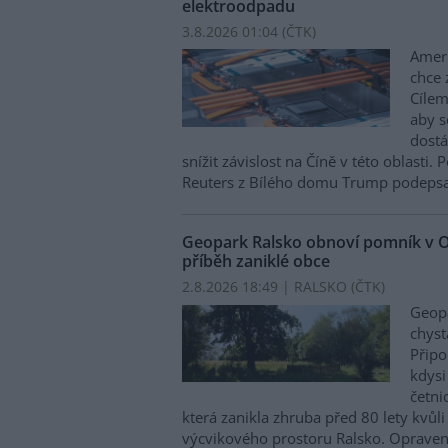
elektroodpadu
3.8.2026 01:04 (
ČTK
)
Amer
chce 
Cílem
aby s
dostá
snížit závislost na Číně v této oblasti
Reuters z Bílého domu Trump podepsal
Geopark Ralsko obnoví pomník v O
příběh zaniklé obce
2.8.2026 18:49 | RALSKO (
ČTK
)
Geopa
chyst
Připo
kdysi
četni
která zanikla zhruba před 80 lety kvůli
výcvikového prostoru Ralsko. Oprave