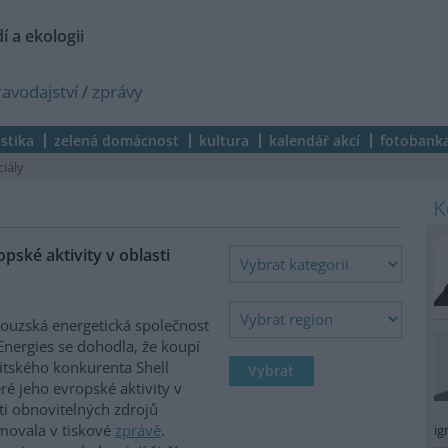
í a ekologii
ravodajství
/
zprávy
istika
zelená domácnost
kultura
kalendář akcí
fotobank
ciály
pské aktivity v oblasti
ouzská energetická společnost
Energies se dohodla, že koupí
itského konkurenta Shell
ré jeho evropské aktivity v
ti obnovitelných zdrojů
movala v tiskové
zprávě
.
ig