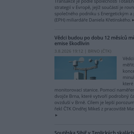
Transakce je podle společnosti TotalEner
strategií v Evropě, jejíž součástí je r
společného podniku s Energetickým 
(EPH) miliardáře Daniela Křetínského.
Vědci budou po dobu 12 měsíců měř
emise škodlivin
3.8.2026 19:12 | BRNO (
ČTK
)
Vědci
měřit
konce
minul
které
monitorovací stanice. Pomocí naměřen
dvojče Brna, které vytvoří podrobný č
ovzduší v Brně. Cílem je lepší porozu
řekl ČTK Ondřej Mikeš z pracoviště M
Soutěska Sibiř v Teplických skalách