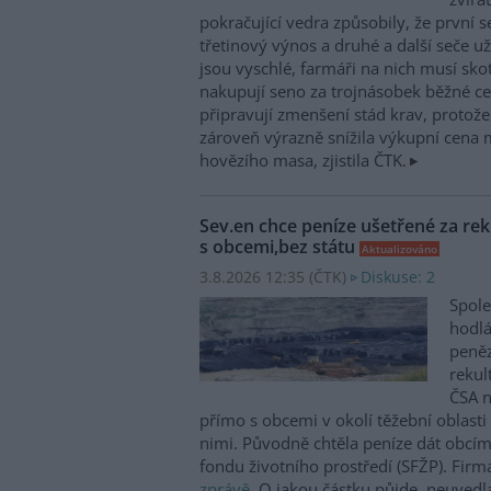
pokračující vedra způsobily, že první 
třetinový výnos a druhé a další seče 
jsou vyschlé, farmáři na nich musí sko
nakupují seno za trojnásobek běžné cen
připravují zmenšení stád krav, protož
zároveň výrazně snížila výkupní cena 
hovězího masa, zjistila ČTK.
Sev.en chce peníze ušetřené za rek
s obcemi,bez státu
Aktualizováno
3.8.2026 12:35 (
ČTK
)
Diskuse: 2
Spole
hodlá
peněz
rekul
ČSA n
přímo s obcemi v okolí těžební oblast
nimi. Původně chtěla peníze dát obcím
fondu životního prostředí (SFŽP). Firm
zprávě
. O jakou částku půjde, neuvedl