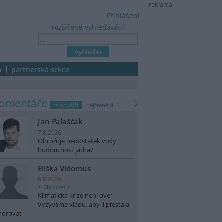
reklama
Přihlášení
rozšířené vyhledávání
a
partnerská sekce
komentáře
nejnovější
nejčtenější
Jan Palaščák
7.8.2026
Ohrožuje nedostatek vody
budoucnost jádra?
Eliška Vidomus
6.8.2026
Diskuse: 7
Klimatická krize není over.
Vyzýváme vládu, aby ji přestala
norovat