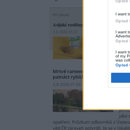
Opted 
I want t
PR článek
Opted 
Asijské rostliny v Evropě: od matchy 
3.8.2026 03:21
I want 
Advertis
Matcha i
Opted 
původu 
I want t
of my P
was col
Opted 
Mrtvé rameno Moravy v Olomouci ož
patnáct rybích druhů
3.8.2026 01:56 | OLOMOUC (
ČTK
)
Disk
Patná
revi
řeky 
jehož
jako 
opatření. Průzkum odborníků z Ústavu
věd ČR zároveň potvrdil, že se v lokali