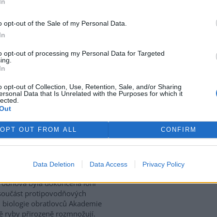
In
o opt-out of the Sale of my Personal Data.
In
po kratom
to opt-out of processing my Personal Data for Targeted
ing.
 kratom ukazují, proč záleží na
In
a výběru dodavatelů.
o opt-out of Collection, Use, Retention, Sale, and/or Sharing
ersonal Data that Is Unrelated with the Purposes for which it
lected.
Out
ilo, vědci napočítali
OPT OUT FROM ALL
CONFIRM
use: 2
ct druhů ryb napočítali vědci v
talizovaném Mrtvém rameni
Data Deletion
Data Access
Privacy Policy
rek
Moravy na jihu Olomouce,
 obnova byla dokončena loni
součást protipovodňových
 biologie obratlovců Akademie
tě ryby přirozeně rozmnožují.