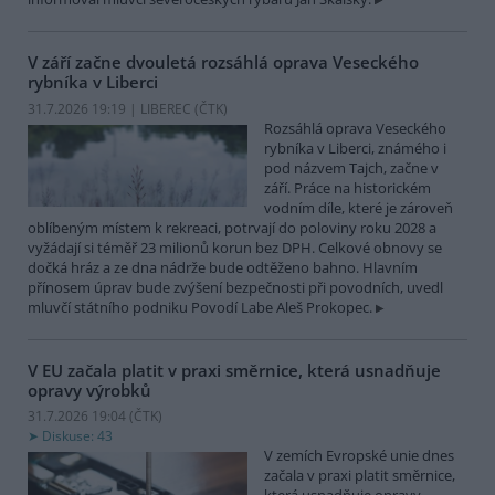
V září začne dvouletá rozsáhlá oprava Veseckého
rybníka v Liberci
31.7.2026 19:19 | LIBEREC (
ČTK
)
Rozsáhlá oprava Veseckého
rybníka v Liberci, známého i
pod názvem Tajch, začne v
září. Práce na historickém
vodním díle, které je zároveň
oblíbeným místem k rekreaci, potrvají do poloviny roku 2028 a
vyžádají si téměř 23 milionů korun bez DPH. Celkové obnovy se
dočká hráz a ze dna nádrže bude odtěženo bahno. Hlavním
přínosem úprav bude zvýšení bezpečnosti při povodních, uvedl
mluvčí státního podniku Povodí Labe Aleš Prokopec.
V EU začala platit v praxi směrnice, která usnadňuje
opravy výrobků
31.7.2026 19:04 (
ČTK
)
Diskuse: 43
V zemích Evropské unie dnes
začala v praxi platit směrnice,