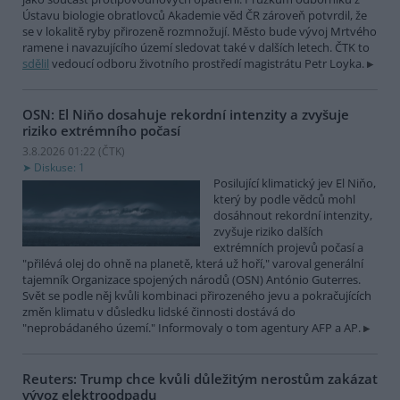
Ústavu biologie obratlovců Akademie věd ČR zároveň potvrdil, že
se v lokalitě ryby přirozeně rozmnožují. Město bude vývoj Mrtvého
ramene i navazujícího území sledovat také v dalších letech. ČTK to
sdělil
vedoucí odboru životního prostředí magistrátu Petr Loyka.
OSN: El Niňo dosahuje rekordní intenzity a zvyšuje
riziko extrémního počasí
3.8.2026 01:22 (
ČTK
)
Diskuse: 1
Posilující klimatický jev El Niňo,
který by podle vědců mohl
dosáhnout rekordní intenzity,
zvyšuje riziko dalších
extrémních projevů počasí a
"přilévá olej do ohně na planetě, která už hoří," varoval generální
tajemník Organizace spojených národů (OSN) António Guterres.
Svět se podle něj kvůli kombinaci přirozeného jevu a pokračujících
změn klimatu v důsledku lidské činnosti dostává do
"neprobádaného území." Informovaly o tom agentury AFP a AP.
Reuters: Trump chce kvůli důležitým nerostům zakázat
vývoz elektroodpadu