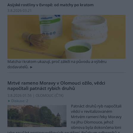
Asijské rostliny v Evropě: od matchy po kratom
3.8.2026 03:21
Matcha i kratom ukazují, proč záleží na původu a výběru
dodavatelů.
Mrtvé rameno Moravy v Olomouci ožilo, vědci
napočítali patnáct rybích druhů
3.8.2026 01:56 | OLOMOUC (
ČTK
)
Diskuse: 2
Patnáct druhů ryb napočítali
vědci v revitalizovaném
Mrtvém rameni řeky Moravy
na jihu Olomouce, jehož
obnova byla dokončena loni
jako součást protipovodňových opatření. Průzkum odborníků z