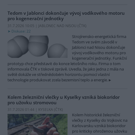
Tedom v Jablonci dokončuje vývoj vodíkového motoru
pro kogenerační jednotky
31.7.2026 10:05 | JABLONEC NAD NISOU (
ČTK
)
Diskuse: 22
Strojírensko-energetická firma
Tedom ve svém závodě v
Jablonci nad Nisou dokončuje
vývoj vodíkového motoru pro
kogenerační jednotky. Funkční
prototyp chce představit do konce letošního roku. Firma o tom
informovala ČTK v tiskové zprávě. Uvedla, že jako jedna z mála na
světě dokáže ve střednědobém horizontu pomocí vlastní
technologie produkovat zcela bezemisní teplo a energie.
Kolem železniční vlečky u Kyselky vzniká biokoridor
pro užovku stromovou
31.7.2026 01:44 | KYSELKA (
ČTK
)
Kolem historické železniční
vlečky z Kyselky do Vojkovic na
Karlovarsku vzniká biokoridor
pro kriticky ohroženou užovku