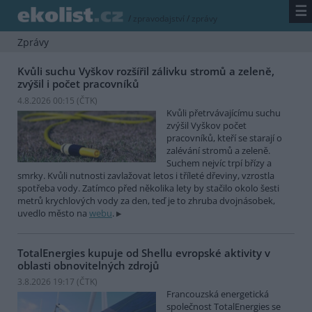
☰
/
zpravodajství
/
zprávy
Zprávy
Kvůli suchu Vyškov rozšířil zálivku stromů a zeleně,
zvýšil i počet pracovníků
4.8.2026 00:15 (
ČTK
)
Kvůli přetrvávajícímu suchu
zvýšil Vyškov počet
pracovníků, kteří se starají o
zalévání stromů a zeleně.
Suchem nejvíc trpí břízy a
smrky. Kvůli nutnosti zavlažovat letos i tříleté dřeviny, vzrostla
spotřeba vody. Zatímco před několika lety by stačilo okolo šesti
metrů krychlových vody za den, teď je to zhruba dvojnásobek,
uvedlo město na
webu
.
TotalEnergies kupuje od Shellu evropské aktivity v
oblasti obnovitelných zdrojů
3.8.2026 19:17 (
ČTK
)
Francouzská energetická
společnost TotalEnergies se