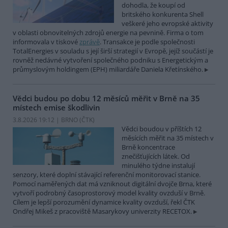
dohodla, že koupí od
britského konkurenta Shell
veškeré jeho evropské aktivity
v oblasti obnovitelných zdrojů energie na pevnině. Firma o tom
informovala v tiskové
zprávě
. Transakce je podle společnosti
TotalEnergies v souladu s její širší strategií v Evropě, jejíž součástí je
rovněž nedávné vytvoření společného podniku s Energetickým a
průmyslovým holdingem (EPH) miliardáře Daniela Křetínského.
Vědci budou po dobu 12 měsíců měřit v Brně na 35
místech emise škodlivin
3.8.2026 19:12 | BRNO (
ČTK
)
Vědci boudou v příštích 12
měsících měřit na 35 místech v
Brně koncentrace
znečišťujících látek. Od
minulého týdne instalují
senzory, které doplní stávající referenční monitorovací stanice.
Pomocí naměřených dat má vzniknout digitální dvojče Brna, které
vytvoří podrobný časoprostorový model kvality ovzduší v Brně.
Cílem je lepší porozumění dynamice kvality ovzduší, řekl ČTK
Ondřej Mikeš z pracoviště Masarykovy univerzity RECETOX.