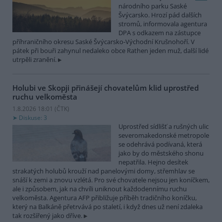
národního parku Saské
Švýcarsko. Hrozí pád dalších
stromů, informovala agentura
DPA s odkazem na zástupce
příhraničního okresu Saské Švýcarsko-Východní Krušnohoří. V
pátek při bouři zahynul nedaleko obce Rathen jeden muž, další lidé
utrpěli zranění.
Holubi ve Skopji přinášejí chovatelům klid uprostřed
ruchu velkoměsta
1.8.2026 18:01 (
ČTK
)
Diskuse: 3
Uprostřed sídlišť a rušných ulic
severomakedonské metropole
se odehrává podívaná, která
jako by do městského shonu
nepatřila. Hejno desítek
strakatých holubů krouží nad panelovými domy, střemhlav se
snáší k zemi a znovu vzlétá. Pro své chovatele nejsou jen koníčkem,
ale i způsobem, jak na chvíli uniknout každodennímu ruchu
velkoměsta. Agentura AFP přibližuje příběh tradičního koníčku,
který na Balkáně přetrvává po staletí, i když dnes už není zdaleka
tak rozšířený jako dříve.