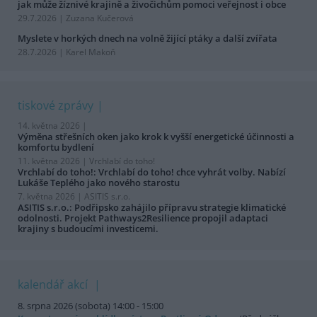
jak může žíznivé krajině a živočichům pomoci veřejnost i obce
29.7.2026 | Zuzana Kučerová
Myslete v horkých dnech na volně žijící ptáky a další zvířata
28.7.2026 | Karel Makoň
tiskové zprávy
14. května 2026 |
Výměna střešních oken jako krok k vyšší energetické účinnosti a
komfortu bydlení
11. května 2026 |
Vrchlabí do toho!
Vrchlabí do toho!: Vrchlabí do toho! chce vyhrát volby. Nabízí
Lukáše Teplého jako nového starostu
7. května 2026 |
ASITIS s.r.o.
ASITIS s.r.o.: Podřipsko zahájilo přípravu strategie klimatické
odolnosti. Projekt Pathways2Resilience propojil adaptaci
krajiny s budoucími investicemi.
kalendář akcí
8. srpna 2026 (sobota) 14:00 - 15:00