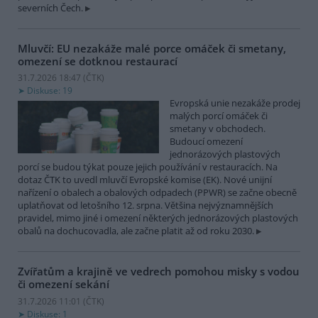
severních Čech.
Mluvčí: EU nezakáže malé porce omáček či smetany,
omezení se dotknou restaurací
31.7.2026 18:47 (
ČTK
)
Diskuse: 19
Evropská unie nezakáže prodej
malých porcí omáček či
smetany v obchodech.
Budoucí omezení
jednorázových plastových
porcí se budou týkat pouze jejich používání v restauracích. Na
dotaz ČTK to uvedl mluvčí Evropské komise (EK). Nové unijní
nařízení o obalech a obalových odpadech (PPWR) se začne obecně
uplatňovat od letošního 12. srpna. Většina nejvýznamnějších
pravidel, mimo jiné i omezení některých jednorázových plastových
obalů na dochucovadla, ale začne platit až od roku 2030.
Zvířatům a krajině ve vedrech pomohou misky s vodou
či omezení sekání
31.7.2026 11:01 (
ČTK
)
Diskuse: 1