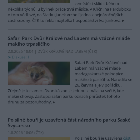
zemědělci sklidit během
několika týdnů, u bylinek práce trvá měsíce. V Křični na Pardubicku
o tom vědí své, na Statku Junek vrcholí jedna z nejnáročnějších
částí sezony. ČTK to řekla majitelka hospodářství Iva Junková.
Safari Park Dvůr Králové nad Labem má vzácné mládě
makiho trpasličího
2.8.2026 18:04 | DVŮR KRÁLOVÉ NAD LABEM (
ČTK
)
Diskuse: 1
Safari Park Dvůr Králové nad
Labem má vzácné mládě
madagaskarské poloopice
makiho trpasličího. Narodilo se
26. června a je v pořádku.
Zřejmě je to samec. Dvorská zoo je jednou z mála na světě, kde
makie chovají. Zástupci safari parku označili přírůstek tohoto
druhu za pozoruhodný.
Po silné bouři je uzavřená část národního parku Saské
Švýcarsko
1.8.2026 18:06 (
ČTK
)
Po silné bouři je uzavřena
část