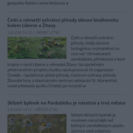
geoparku Ralsko Lenka Mrázová.
Čeští a němečtí ochránci přírody obnoví biodiverzitu
kolem Liberce a Žitavy
2.8.2026 18:32 | LIBEREC (
ČTK
)
Čeští a němečtí ochránci
přírody chtějí obnovit
biologickou rozmanitost na
více než 150 hektarech
zemědělské, příměstské a lesní
krajiny v okolí Liberce a německé Žitavy. Na společném
přeshraničním projektu budou spolupracovat tři organizace:
Čmelák – Společnost přátel přírody, Centrum ochrany přírody
Žitavské hory a Mezinárodní centrum setkávání St. Marienthal,
uvedl předseda spolku Čmelák Jan Korytář.
Sklizeň bylinek na Pardubicku je náročná a trvá měsíce
2.8.2026 18:12 | KŘIČEŇ (
ČTK
)
Sklizeň léčivých bylinek je
mnohem náročnější než
běžných zemědělských plodin.
Zatímco obilí zvládnou