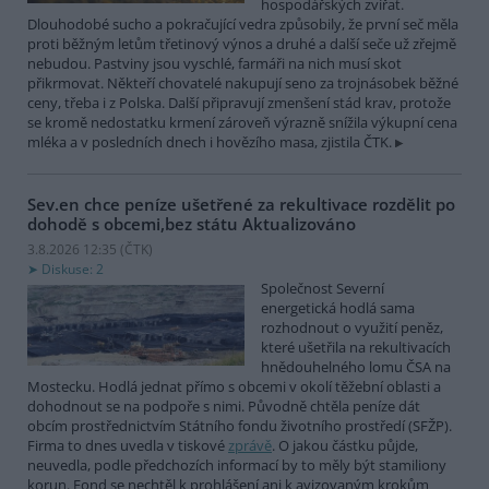
hospodářských zvířat.
Dlouhodobé sucho a pokračující vedra způsobily, že první seč měla
proti běžným letům třetinový výnos a druhé a další seče už zřejmě
nebudou. Pastviny jsou vyschlé, farmáři na nich musí skot
přikrmovat. Někteří chovatelé nakupují seno za trojnásobek běžné
ceny, třeba i z Polska. Další připravují zmenšení stád krav, protože
se kromě nedostatku krmení zároveň výrazně snížila výkupní cena
mléka a v posledních dnech i hovězího masa, zjistila ČTK.
Sev.en chce peníze ušetřené za rekultivace rozdělit po
dohodě s obcemi,bez státu
Aktualizováno
3.8.2026 12:35 (
ČTK
)
Diskuse: 2
Společnost Severní
energetická hodlá sama
rozhodnout o využití peněz,
které ušetřila na rekultivacích
hnědouhelného lomu ČSA na
Mostecku. Hodlá jednat přímo s obcemi v okolí těžební oblasti a
dohodnout se na podpoře s nimi. Původně chtěla peníze dát
obcím prostřednictvím Státního fondu životního prostředí (SFŽP).
Firma to dnes uvedla v tiskové
zprávě
. O jakou částku půjde,
neuvedla, podle předchozích informací by to měly být stamiliony
korun. Fond se nechtěl k prohlášení ani k avizovaným krokům