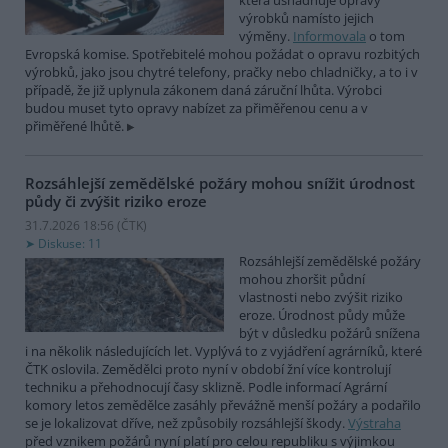
která usnadňuje opravy
výrobků namísto jejich
výměny.
Informovala
o tom
Evropská komise. Spotřebitelé mohou požádat o opravu rozbitých
výrobků, jako jsou chytré telefony, pračky nebo chladničky, a to i v
případě, že již uplynula zákonem daná záruční lhůta. Výrobci
budou muset tyto opravy nabízet za přiměřenou cenu a v
přiměřené lhůtě.
Rozsáhlejší zemědělské požáry mohou snížit úrodnost
půdy či zvýšit riziko eroze
31.7.2026 18:56 (
ČTK
)
Diskuse: 11
Rozsáhlejší zemědělské požáry
mohou zhoršit půdní
vlastnosti nebo zvýšit riziko
eroze. Úrodnost půdy může
být v důsledku požárů snížena
i na několik následujících let. Vyplývá to z vyjádření agrárníků, které
ČTK oslovila. Zemědělci proto nyní v období žní více kontrolují
techniku a přehodnocují časy sklizně. Podle informací Agrární
komory letos zemědělce zasáhly převážně menší požáry a podařilo
se je lokalizovat dříve, než způsobily rozsáhlejší škody.
Výstraha
před vznikem požárů nyní platí pro celou republiku s výjimkou