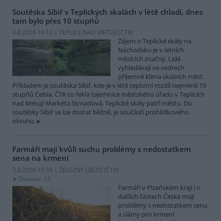
Soutěska Sibiř v Teplických skalách v létě chladí, dnes
tam bylo přes 10 stupňů
3.8.2026 16:12 | TEPLICE NAD METUJÍ (
ČTK
)
Zájem o Teplické skály na
Náchodsku je v letních
měsících značný. Lidé
vyhledávají ve vedrech
příjemné klima skalních měst.
Příkladem je soutěska Sibiř, kde je v létě teplotní rozdíl nejméně 15
stupňů Celsia. ČTK to řekla tajemnice městského úřadu v Teplicích
nad Metují Markéta Strnadová. Teplické skály patří městu. Do
soutěsky Sibiř se lze dostat běžně, je součástí prohlídkového
okruhu.
Farmáři mají kvůli suchu problémy s nedostatkem
sena na krmení
3.8.2026 15:55 | ŽELEZNÝ ÚJEZD (
ČTK
)
Diskuse: 12
Farmáři v Plzeňském kraji i v
dalších částech Česka mají
problémy s nedostatkem sena
a slámy pro krmení