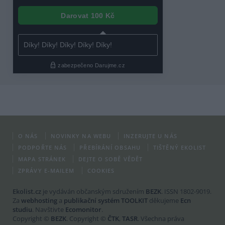
O NÁS
NOVINKY NA WEBU
INZERUJTE U NÁS
PODPOŘTE NÁS
PŘEBÍRÁNÍ OBSAHU
TIŠTĚNÝ EKOLIST
MAPA STRÁNEK
DEJTE O SOBĚ VĚDĚT
ZPRÁVY E-MAILEM
COOKIES
Ekolist.cz
je vydáván občanským sdružením
BEZK
. ISSN 1802-9019.
Za
webhosting
a
publikační systém TOOLKIT
děkujeme
Ecn
studiu
. Navštivte
Ecomonitor
.
Copyright ©
BEZK
. Copyright ©
ČTK
,
TASR
. Všechna práva