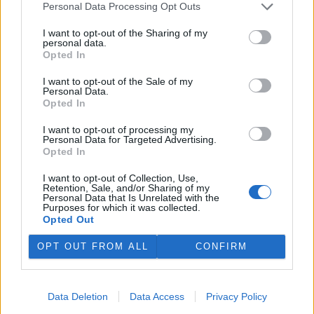
Kopečku u Olomouce. Oba
Personal Data Processing Opt Outs
malí zubři už pod bedlivým
dohledem svých matek skotačí ve výběhu s ostatními členy stáda.
I want to opt-out of the Sharing of my
Olomoucká zoo začala chovat zubry v roce 1973. O třináct let
personal data.
později chov tohoto největšího divokého evropského kopytníka
Opted In
ukončila. Zubři se do zoo vrátili až v roce 2013 a od této doby se
tam narodilo 21 mláďat.
I want to opt-out of the Sale of my
Personal Data.
Opted In
U Seneckého rybníka v Plzni vznikla lesní stezka se
I want to opt-out of processing my
siluetami zvěře
Personal Data for Targeted Advertising.
1.8.2026 17:22 | PLZEŇ (
ČTK
)
Opted In
Plzeň zřídila v lesích u
Seneckého rybníka vzdělávací
I want to opt-out of Collection, Use,
stezku, která hravou formou
Retention, Sale, and/or Sharing of my
Personal Data that Is Unrelated with the
seznamuje děti i dospělé s
Purposes for which it was collected.
obyvateli lesa. Využívá siluety
Opted Out
zvířat, QR kódy a mobilní aplikaci. Stezka je určena rodinám s dětmi
i dětským skupinám, které chodí do přírody. Za 244 000 korun ji
OPT OUT FROM ALL
CONFIRM
zajistila městská organizace Správa veřejného statku (SVS) města
Plzně, řekl ČTK vedoucí úseku lesů, zeleně a vodního hospodářství
SVS Richard Havelka.
Data Deletion
Data Access
Privacy Policy