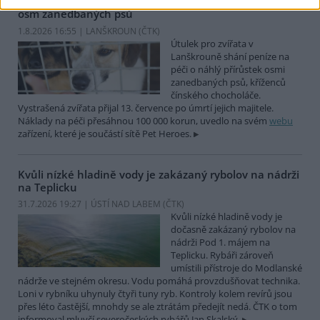
Útulek pro zvířata v Lanškrouně shání peníze na péči o
osm zanedbaných psů
1.8.2026 16:55 | LANŠKROUN (
ČTK
)
Útulek pro zvířata v
Lanškrouně shání peníze na
péči o náhlý přírůstek osmi
zanedbaných psů, kříženců
čínského chocholáče.
Vystrašená zvířata přijal 13. července po úmrtí jejich majitele.
Náklady na péči přesáhnou 100 000 korun, uvedlo na svém
webu
zařízení, které je součástí sítě Pet Heroes.
Kvůli nízké hladině vody je zakázaný rybolov na nádrži
na Teplicku
31.7.2026 19:27 | ÚSTÍ NAD LABEM (
ČTK
)
Kvůli nízké hladině vody je
dočasně zakázaný rybolov na
nádrži Pod 1. májem na
Teplicku. Rybáři zároveň
umístili přístroje do Modlanské
nádrže ve stejném okresu. Vodu pomáhá provzdušňovat technika.
Loni v rybníku uhynuly čtyři tuny ryb. Kontroly kolem revírů jsou
přes léto častější, mnohdy se ale ztrátám předejít nedá. ČTK o tom
informoval mluvčí severočeských rybářů Jan Skalský.