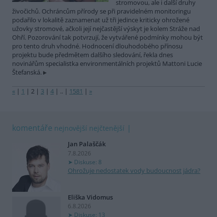
stromovou, ale i další druhy
živočichů. Ochráncům přírody se při pravidelném monitoringu
podařilo v lokalitě zaznamenat už tři jedince kriticky ohrožené
užovky stromové, ačkoli její nejčastější výskyt je kolem Stráže nad
Ohří. Pozorování tak potvrzují, že vytvářené podmínky mohou být
pro tento druh vhodné. Hodnocení dlouhodobého přínosu
projektu bude předmětem dalšího sledování, řekla dnes
novinářům specialistka environmentálních projektů Mattoni Lucie
Štefanská.
«
|
1
|
2
|
3
|
4
|
..
|
1581
|
»
komentáře
nejnovější
nejčtenější
Jan Palaščák
7.8.2026
Diskuse: 8
Ohrožuje nedostatek vody budoucnost jádra?
Eliška Vidomus
6.8.2026
Diskuse: 13