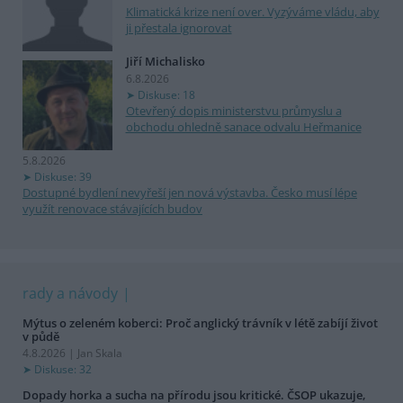
Klimatická krize není over. Vyzýváme vládu, aby
ji přestala ignorovat
Jiří Michalisko
6.8.2026
Diskuse: 18
Otevřený dopis ministerstvu průmyslu a
obchodu ohledně sanace odvalu Heřmanice
5.8.2026
Diskuse: 39
Dostupné bydlení nevyřeší jen nová výstavba. Česko musí lépe
využít renovace stávajících budov
rady a návody
Mýtus o zeleném koberci: Proč anglický trávník v létě zabíjí život
v půdě
4.8.2026 | Jan Skala
Diskuse: 32
Dopady horka a sucha na přírodu jsou kritické. ČSOP ukazuje,