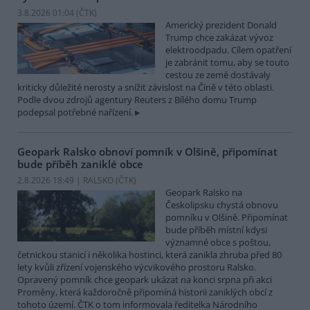
3.8.2026 01:04 (
ČTK
)
Americký prezident Donald
Trump chce zakázat vývoz
elektroodpadu. Cílem opatření
je zabránit tomu, aby se touto
cestou ze země dostávaly
kriticky důležité nerosty a snížit závislost na Číně v této oblasti.
Podle dvou zdrojů agentury Reuters z Bílého domu Trump
podepsal potřebné nařízení.
Geopark Ralsko obnoví pomník v Olšině, připomínat
bude příběh zaniklé obce
2.8.2026 18:49 | RALSKO (
ČTK
)
Geopark Ralsko na
Českolipsku chystá obnovu
pomníku v Olšině. Připomínat
bude příběh místní kdysi
významné obce s poštou,
četnickou stanicí i několika hostinci, která zanikla zhruba před 80
lety kvůli zřízení vojenského výcvikového prostoru Ralsko.
Opravený pomník chce geopark ukázat na konci srpna při akci
Proměny, která každoročně připomíná historii zaniklých obcí z
tohoto území. ČTK o tom informovala ředitelka Národního