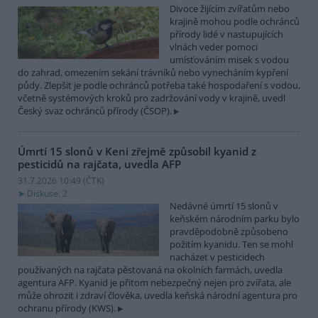
Divoce žijícím zvířatům nebo
krajině mohou podle ochránců
přírody lidé v nastupujících
vlnách veder pomoci
umísťováním misek s vodou
do zahrad, omezením sekání trávníků nebo vynecháním kypření
půdy. Zlepšit je podle ochránců potřeba také hospodaření s vodou,
včetně systémových kroků pro zadržování vody v krajině, uvedl
Český svaz ochránců přírody (ČSOP).
Úmrtí 15 slonů v Keni zřejmě způsobil kyanid z
pesticidů na rajčata, uvedla AFP
31.7.2026 10:49 (
ČTK
)
Diskuse: 2
Nedávné úmrtí 15 slonů v
keňském národním parku bylo
pravděpodobně způsobeno
požitím kyanidu. Ten se mohl
nacházet v pesticidech
používaných na rajčata pěstovaná na okolních farmách, uvedla
agentura AFP. Kyanid je přitom nebezpečný nejen pro zvířata, ale
může ohrozit i zdraví člověka, uvedla keňská národní agentura pro
ochranu přírody (KWS).