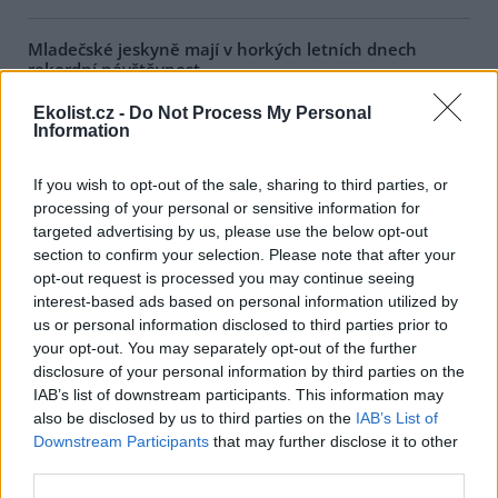
Mladečské jeskyně mají v horkých letních dnech
rekordní návštěvnost
1.8.2026 17:47 | PRAHA (
ČTK
)
Ekolist.cz -
Do Not Process My Personal
Rekordní návštěvnost mají v
Information
těchto horkých letních dnech
Mladečské jeskyně u Litovle na
Olomoucku, které
If you wish to opt-out of the sale, sharing to third parties, or
návštěvníkům poskytují aspoň
processing of your personal or sensitive information for
dočasnou úlevu od úmorného vedra. Zatímco na zemském
targeted advertising by us, please use the below opt-out
povrchu teplota kvůli přílivu horkého vzduchu výrazně překračuje
hranici 30 stupňů Celsia, v chladných chodbách a dómech
section to confirm your selection. Please note that after your
Mladečských jeskyní se celoročně pohybuje kolem deseti stupňů
opt-out request is processed you may continue seeing
Celsia. Lidé proto při plánování letního výletu často volí právě
interest-based ads based on personal information utilized by
jeskyně.
us or personal information disclosed to third parties prior to
your opt-out. You may separately opt-out of the further
disclosure of your personal information by third parties on the
Zubří stádo v olomoucké zoo se rozrostlo o dvě
IAB’s list of downstream participants. This information may
mláďata, už dovádí ve výběhu
also be disclosed by us to third parties on the
IAB’s List of
1.8.2026 17:28 | OLOMOUC (
ČTK
)
Downstream Participants
that may further disclose it to other
O dvě mláďata se letos
rozrostlo stádo zubrů v
third parties.
zoologické zahradě na Svatém