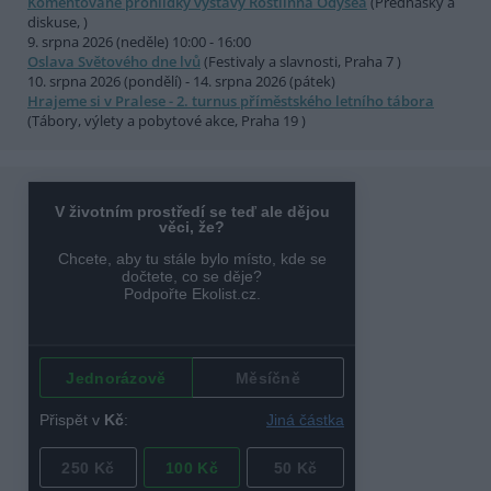
Komentované prohlídky výstavy Rostlinná Odysea
(Přednášky a
diskuse, )
9. srpna 2026 (neděle) 10:00 - 16:00
Oslava Světového dne lvů
(Festivaly a slavnosti, Praha 7 )
10. srpna 2026 (pondělí) - 14. srpna 2026 (pátek)
Hrajeme si v Pralese - 2. turnus příměstského letního tábora
(Tábory, výlety a pobytové akce, Praha 19 )