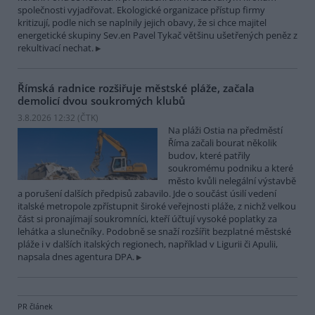
společnosti vyjadřovat. Ekologické organizace přístup firmy
kritizují, podle nich se naplnily jejich obavy, že si chce majitel
energetické skupiny Sev.en Pavel Tykač většinu ušetřených peněz z
rekultivací nechat.
Římská radnice rozšiřuje městské pláže, začala
demolicí dvou soukromých klubů
3.8.2026 12:32 (
ČTK
)
Na pláži Ostia na předměstí
Říma začali bourat několik
budov, které patřily
soukromému podniku a které
město kvůli nelegální výstavbě
a porušení dalších předpisů zabavilo. Jde o součást úsilí vedení
italské metropole zpřístupnit široké veřejnosti pláže, z nichž velkou
část si pronajímají soukromníci, kteří účtují vysoké poplatky za
lehátka a slunečníky. Podobně se snaží rozšířit bezplatné městské
pláže i v dalších italských regionech, například v Ligurii či Apulii,
napsala dnes agentura DPA.
PR článek