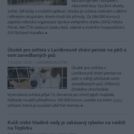
seznamuje děti i dospělé s
obyvateli lesa. Využívá siluety
zvířat, QR kódy a mobilní aplikaci. Stezka je určena rodinám s dětmi
i dětským skupinám, které chodí do přírody. Za 244 000 korun ji
zajistila městská organizace Správa veřejného statku (SVS) města
Plzně, řekl ČTK vedoucí úseku lesů, zeleně a vodního hospodářství
SVS Richard Havelka.
Útulek pro zvířata v Lanškrouně shání peníze na péči o
osm zanedbaných psů
1.8.2026 16:55 | LANŠKROUN (
ČTK
)
Útulek pro zvířata v
Lanškrouně shání peníze na
péči o náhlý přírůstek osmi
zanedbaných psů, kříženců
čínského chocholáče.
Vystrašená zvířata přijal 13. července po úmrtí jejich majitele.
Náklady na péči přesáhnou 100 000 korun, uvedlo na svém
webu
zařízení, které je součástí sítě Pet Heroes.
Kvůli nízké hladině vody je zakázaný rybolov na nádrži
na Teplicku