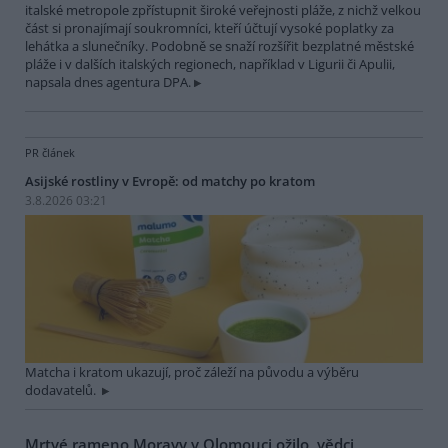
italské metropole zpřístupnit široké veřejnosti pláže, z nichž velkou
část si pronajímají soukromníci, kteří účtují vysoké poplatky za
lehátka a slunečníky. Podobně se snaží rozšířit bezplatné městské
pláže i v dalších italských regionech, například v Ligurii či Apulii,
napsala dnes agentura DPA.
PR článek
Asijské rostliny v Evropě: od matchy po kratom
3.8.2026 03:21
Matcha i kratom ukazují, proč záleží na původu a výběru
dodavatelů.
Mrtvé rameno Moravy v Olomouci ožilo, vědci