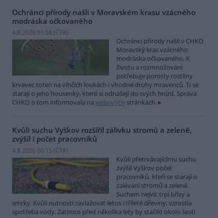
Ochránci přírody našli v Moravském krasu vzácného
modráska očkovaného
4.8.2026 01:58 (
ČTK
)
Ochránci přírody našli v CHKO
Moravský kras vzácného
modráska očkovaného. K
životu a rozmnožování
potřebuje porosty rostliny
krvavec toten na vlhčích loukách i vhodné druhy mravenců. Ti se
starají o jeho housenky, které si odnášejí do svých hnízd. Správa
CHKO o tom informovala na
webových
stránkách.
Kvůli suchu Vyškov rozšířil zálivku stromů a zeleně,
zvýšil i počet pracovníků
4.8.2026 00:15 (
ČTK
)
Kvůli přetrvávajícímu suchu
zvýšil Vyškov počet
pracovníků, kteří se starají o
zalévání stromů a zeleně.
Suchem nejvíc trpí břízy a
smrky. Kvůli nutnosti zavlažovat letos i tříleté dřeviny, vzrostla
spotřeba vody. Zatímco před několika lety by stačilo okolo šesti