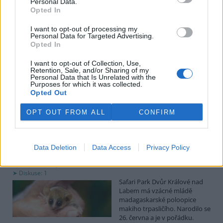
Personal Data.
uvedl předseda spolku Čmelák Jan Korytář.
Opted In
I want to opt-out of processing my
Sklizeň bylinek na Pardubicku je náročná a trvá měsíce
Personal Data for Targeted Advertising.
2.8.2026 18:12 | KŘIČEŇ (
ČTK
)
Opted In
Sklizeň léčivých bylinek je
mnohem náročnější než
I want to opt-out of Collection, Use,
běžných zemědělských plodin.
Retention, Sale, and/or Sharing of my
Personal Data that Is Unrelated with the
Zatímco obilí zvládnou
Purposes for which it was collected.
zemědělci sklidit během
Opted Out
několika týdnů, u bylinek práce trvá měsíce. V Křični na Pardubicku
o tom vědí své, na Statku Junek vrcholí jedna z nejnáročnějších
OPT OUT FROM ALL
CONFIRM
částí sezony. ČTK to řekla majitelka hospodářství Iva Junková.
Safari Park Dvůr Králové nad Labem má vzácné mládě
Data Deletion
Data Access
Privacy Policy
makiho trpasličího
2.8.2026 18:04 | DVŮR KRÁLOVÉ NAD LABEM (
ČTK
)
Diskuse: 1
Safari Park Dvůr Králové nad
Labem má vzácné mládě
madagaskarské poloopice
makiho trpasličího. Narodilo se
26. června a je v pořádku.