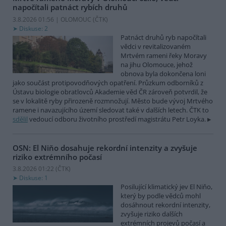
napočítali patnáct rybích druhů
3.8.2026 01:56 | OLOMOUC (
ČTK
)
Diskuse: 2
Patnáct druhů ryb napočítali
vědci v revitalizovaném
Mrtvém rameni řeky Moravy
na jihu Olomouce, jehož
obnova byla dokončena loni
jako součást protipovodňových opatření. Průzkum odborníků z
Ústavu biologie obratlovců Akademie věd ČR zároveň potvrdil, že
se v lokalitě ryby přirozeně rozmnožují. Město bude vývoj Mrtvého
ramene i navazujícího území sledovat také v dalších letech. ČTK to
sdělil
vedoucí odboru životního prostředí magistrátu Petr Loyka.
OSN: El Niňo dosahuje rekordní intenzity a zvyšuje
riziko extrémního počasí
3.8.2026 01:22 (
ČTK
)
Diskuse: 1
Posilující klimatický jev El Niňo,
který by podle vědců mohl
dosáhnout rekordní intenzity,
zvyšuje riziko dalších
extrémních projevů počasí a