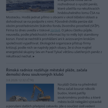
rozhodnout o využití peněz,
které ušetřila na rekultivacích
hnědouhelného lomu ČSA na
Mostecku. Hodlá jednat přímo s obcemi v okolí těžební oblasti a
dohodnout se na podpoře s nimi. Původně chtěla peníze dát
obcím prostřednictvím Státního fondu životního prostředí (SFŽP).
Firma to dnes uvedla v tiskové
zprávě
. O jakou částku půjde,
neuvedla, podle předchozích informací by to měly být stamiliony
korun. Fond se nechtěl k prohlášení ani k avizovaným krokům
společnosti vyjadřovat. Ekologické organizace přístup firmy
kritizují, podle nich se naplnily jejich obavy, že si chce majitel
energetické skupiny Sev.en Pavel Tykač většinu ušetřených peněz z
rekultivací nechat.
Římská radnice rozšiřuje městské pláže, začala
demolicí dvou soukromých klubů
3.8.2026 12:32 (
ČTK
)
Na pláži Ostia na předměstí
Říma začali bourat několik
budov, které patřily
soukromému podniku a které
město kvůli nelegální výstavbě
a porušení dalších předpisů zabavilo. Jde o součást úsilí vedení