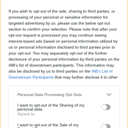
Českolipsku chystá obnovu
pomníku v Olšině. Připomínat
If you wish to opt-out of the sale, sharing to third parties, or
bude příběh místní kdysi
processing of your personal or sensitive information for
významné obce s poštou,
targeted advertising by us, please use the below opt-out
četnickou stanicí i několika hostinci, která zanikla zhruba před 80
lety kvůli zřízení vojenského výcvikového prostoru Ralsko.
section to confirm your selection. Please note that after your
Opravený pomník chce geopark ukázat na konci srpna při akci
opt-out request is processed you may continue seeing
Proměny, která každoročně připomíná historii zaniklých obcí z
interest-based ads based on personal information utilized by
tohoto území. ČTK o tom informovala ředitelka Národního
us or personal information disclosed to third parties prior to
geoparku Ralsko Lenka Mrázová.
your opt-out. You may separately opt-out of the further
disclosure of your personal information by third parties on the
IAB’s list of downstream participants. This information may
Čeští a němečtí ochránci přírody obnoví biodiverzitu
kolem Liberce a Žitavy
also be disclosed by us to third parties on the
IAB’s List of
Downstream Participants
that may further disclose it to other
2.8.2026 18:32 | LIBEREC (
ČTK
)
Čeští a němečtí ochránci
third parties.
přírody chtějí obnovit
biologickou rozmanitost na
Personal Data Processing Opt Outs
více než 150 hektarech
zemědělské, příměstské a lesní
I want to opt-out of the Sharing of my
krajiny v okolí Liberce a německé Žitavy. Na společném
personal data.
přeshraničním projektu budou spolupracovat tři organizace:
Opted In
Čmelák – Společnost přátel přírody, Centrum ochrany přírody
Žitavské hory a Mezinárodní centrum setkávání St. Marienthal,
I want to opt-out of the Sale of my