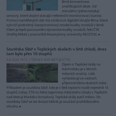
Brně koncentrace
znečišťujících látek. Od
minulého týdne instalují
senzory, které doplní stávající referenční monitorovací stanice.
Pomocí naměřených dat má vzniknout digitální dvojče Brna, které
vytvoří podrobný časoprostorový model kvality ovzduší v Brně.
Cílem je lepší porozumění dynamice kvality ovzduší, řekl ČTK
Ondřej Mikeš z pracoviště Masarykovy univerzity RECETOX.
Soutěska Sibiř v Teplických skalách v létě chladí, dnes
tam bylo přes 10 stupňů
3.8.2026 16:12 | TEPLICE NAD METUJÍ (
ČTK
)
Zájem o Teplické skály na
Náchodsku je v letních
měsících značný. Lidé
vyhledávají ve vedrech
příjemné klima skalních měst.
Příkladem je soutěska Sibiř, kde je v létě teplotní rozdíl nejméně 15
stupňů Celsia. ČTK to řekla tajemnice městského úřadu v Teplicích
nad Metují Markéta Strnadová. Teplické skály patří městu. Do
soutěsky Sibiř se lze dostat běžně, je součástí prohlídkového
okruhu.