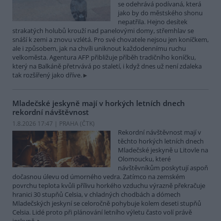
se odehrává podívaná, která
jako by do městského shonu
nepatřila. Hejno desítek
strakatých holubů krouží nad panelovými domy, střemhlav se
snáší k zemi a znovu vzlétá. Pro své chovatele nejsou jen koníčkem,
ale i způsobem, jak na chvíli uniknout každodennímu ruchu
velkoměsta. Agentura AFP přibližuje příběh tradičního koníčku,
který na Balkáně přetrvává po staletí, i když dnes už není zdaleka
tak rozšířený jako dříve.
Mladečské jeskyně mají v horkých letních dnech
rekordní návštěvnost
1.8.2026 17:47 | PRAHA (
ČTK
)
Rekordní návštěvnost mají v
těchto horkých letních dnech
Mladečské jeskyně u Litovle na
Olomoucku, které
návštěvníkům poskytují aspoň
dočasnou úlevu od úmorného vedra. Zatímco na zemském
povrchu teplota kvůli přílivu horkého vzduchu výrazně překračuje
hranici 30 stupňů Celsia, v chladných chodbách a dómech
Mladečských jeskyní se celoročně pohybuje kolem deseti stupňů
Celsia. Lidé proto při plánování letního výletu často volí právě