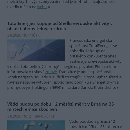
metrů krychlových vody za den, teď je to zhruba dvojnásobek,
uvedlo město na
webu
.
TotalEnergies kupuje od Shellu evropské aktivity v
oblasti obnovitelných zdrojů
3.8.2026 19:17 (
ČTK
)
Francouzská energetická
společnost TotalEnergies se
dohodla, že koupí od
britského konkurenta Shell
veškeré jeho evropské aktivity
v oblasti obnovitelných zdrojů energie na pevnině. Firma o tom
informovala v tiskové
zprávě
. Transakce je podle společnosti
TotalEnergies v souladu s její širší strategií v Evropě, jejíž součástí je
rovněž nedávné vytvoření společného podniku s Energetickým a
průmyslovým holdingem (EPH) miliardáře Daniela Křetínského.
Vědci budou po dobu 12 měsíců měřit v Brně na 35
místech emise škodlivin
3.8.2026 19:12 | BRNO (
ČTK
)
Vědci boudou v příštích 12
měsících měřit na 35 místech v