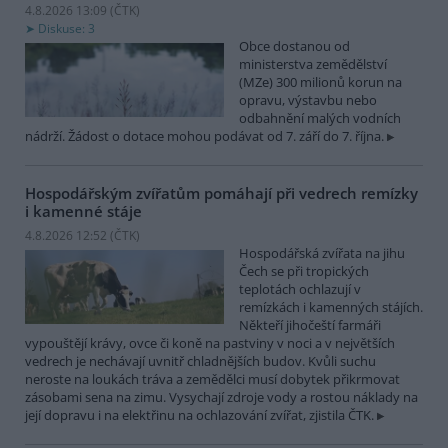
4.8.2026 13:09 (
ČTK
)
Diskuse: 3
Obce dostanou od
ministerstva zemědělství
(MZe) 300 milionů korun na
opravu, výstavbu nebo
odbahnění malých vodních
nádrží. Žádost o dotace mohou podávat od 7. září do 7. října.
Hospodářským zvířatům pomáhají při vedrech remízky
i kamenné stáje
4.8.2026 12:52 (
ČTK
)
Hospodářská zvířata na jihu
Čech se při tropických
teplotách ochlazují v
remízkách i kamenných stájích.
Někteří jihočeští farmáři
vypouštějí krávy, ovce či koně na pastviny v noci a v největších
vedrech je nechávají uvnitř chladnějších budov. Kvůli suchu
neroste na loukách tráva a zemědělci musí dobytek přikrmovat
zásobami sena na zimu. Vysychají zdroje vody a rostou náklady na
její dopravu i na elektřinu na ochlazování zvířat, zjistila ČTK.