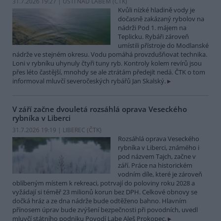
31.7.2026 19:27 | ÚSTÍ NAD LABEM (
ČTK
)
Kvůli nízké hladině vody je
dočasně zakázaný rybolov na
nádrži Pod 1. májem na
Teplicku. Rybáři zároveň
umístili přístroje do Modlanské
nádrže ve stejném okresu. Vodu pomáhá provzdušňovat technika.
Loni v rybníku uhynuly čtyři tuny ryb. Kontroly kolem revírů jsou
přes léto častější, mnohdy se ale ztrátám předejít nedá. ČTK o tom
informoval mluvčí severočeských rybářů Jan Skalský.
V září začne dvouletá rozsáhlá oprava Veseckého
rybníka v Liberci
31.7.2026 19:19 | LIBEREC (
ČTK
)
Rozsáhlá oprava Veseckého
rybníka v Liberci, známého i
pod názvem Tajch, začne v
září. Práce na historickém
vodním díle, které je zároveň
oblíbeným místem k rekreaci, potrvají do poloviny roku 2028 a
vyžádají si téměř 23 milionů korun bez DPH. Celkové obnovy se
dočká hráz a ze dna nádrže bude odtěženo bahno. Hlavním
přínosem úprav bude zvýšení bezpečnosti při povodních, uvedl
mluvčí státního podniku Povodí Labe Aleš Prokopec.