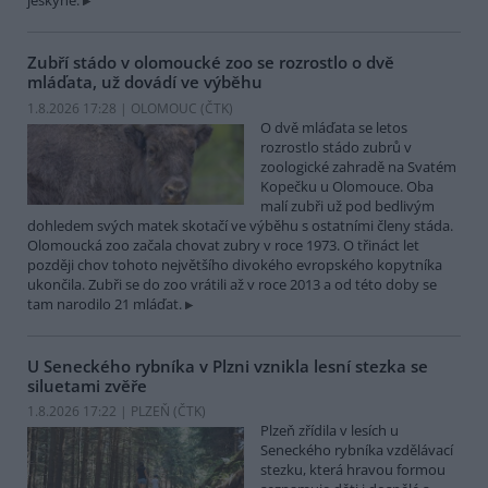
jeskyně.
Zubří stádo v olomoucké zoo se rozrostlo o dvě
mláďata, už dovádí ve výběhu
1.8.2026 17:28 | OLOMOUC (
ČTK
)
O dvě mláďata se letos
rozrostlo stádo zubrů v
zoologické zahradě na Svatém
Kopečku u Olomouce. Oba
malí zubři už pod bedlivým
dohledem svých matek skotačí ve výběhu s ostatními členy stáda.
Olomoucká zoo začala chovat zubry v roce 1973. O třináct let
později chov tohoto největšího divokého evropského kopytníka
ukončila. Zubři se do zoo vrátili až v roce 2013 a od této doby se
tam narodilo 21 mláďat.
U Seneckého rybníka v Plzni vznikla lesní stezka se
siluetami zvěře
1.8.2026 17:22 | PLZEŇ (
ČTK
)
Plzeň zřídila v lesích u
Seneckého rybníka vzdělávací
stezku, která hravou formou