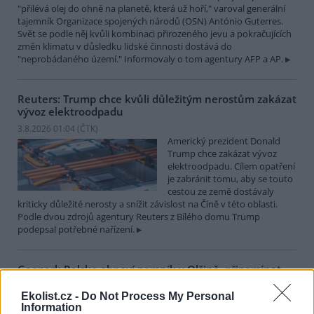
"přilévá olej do ohně na planetě, která už hoří," varoval generální
tajemník Organizace spojených národů (OSN) António Guterres.
Svět se podle něj kvůli kombinaci přirozeného jevu a pokračujících
změn klimatu v důsledku lidské činnosti dostává do
"neprobádaného území." Informovaly o tom agentury AFP a AP.
Reuters: Trump chce kvůli důležitým nerostům zakázat
vývoz elektroodpadu
3.8.2026 01:04 (
ČTK
)
Americký prezident Donald
Trump chce zakázat vývoz
elektroodpadu. Cílem opatření
je zabránit tomu, aby se touto
cestou ze země dostávaly
kriticky důležité nerosty a snížit závislost na Číně v této oblasti.
Podle dvou zdrojů agentury Reuters z Bílého domu Trump
podepsal potřebné nařízení.
Geopark Ralsko obnoví pomník v Olšině, připomínat
bude příběh zaniklé obce
Ekolist.cz -
Do Not Process My Personal
2.8.2026 18:49 | RALSKO (
ČTK
)
Information
Geopark Ralsko na