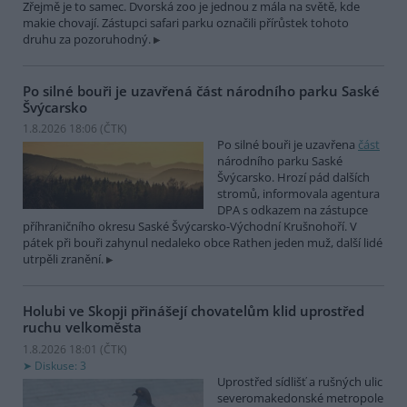
Zřejmě je to samec. Dvorská zoo je jednou z mála na světě, kde
makie chovají. Zástupci safari parku označili přírůstek tohoto
druhu za pozoruhodný.
Po silné bouři je uzavřená část národního parku Saské
Švýcarsko
1.8.2026 18:06 (
ČTK
)
Po silné bouři je uzavřena
část
národního parku Saské
Švýcarsko. Hrozí pád dalších
stromů, informovala agentura
DPA s odkazem na zástupce
příhraničního okresu Saské Švýcarsko-Východní Krušnohoří. V
pátek při bouři zahynul nedaleko obce Rathen jeden muž, další lidé
utrpěli zranění.
Holubi ve Skopji přinášejí chovatelům klid uprostřed
ruchu velkoměsta
1.8.2026 18:01 (
ČTK
)
Diskuse: 3
Uprostřed sídlišť a rušných ulic
severomakedonské metropole