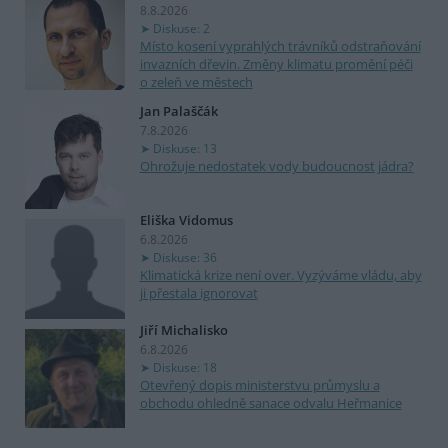
8.8.2026
Diskuse: 2
Místo kosení vyprahlých trávníků odstraňování
invazních dřevin. Změny klimatu promění péči
o zeleň ve městech
Jan Palaščák
7.8.2026
Diskuse: 13
Ohrožuje nedostatek vody budoucnost jádra?
Eliška Vidomus
6.8.2026
Diskuse: 36
Klimatická krize není over. Vyzýváme vládu, aby
ji přestala ignorovat
Jiří Michalisko
6.8.2026
Diskuse: 18
Otevřený dopis ministerstvu průmyslu a
obchodu ohledně sanace odvalu Heřmanice