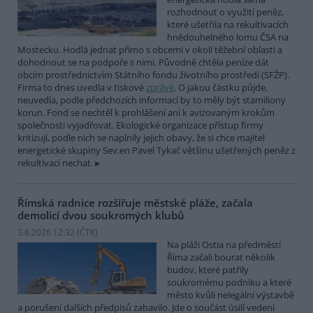
rozhodnout o využití peněz,
které ušetřila na rekultivacích
hnědouhelného lomu ČSA na
Mostecku. Hodlá jednat přímo s obcemi v okolí těžební oblasti a
dohodnout se na podpoře s nimi. Původně chtěla peníze dát
obcím prostřednictvím Státního fondu životního prostředí (SFŽP).
Firma to dnes uvedla v tiskové
zprávě
. O jakou částku půjde,
neuvedla, podle předchozích informací by to měly být stamiliony
korun. Fond se nechtěl k prohlášení ani k avizovaným krokům
společnosti vyjadřovat. Ekologické organizace přístup firmy
kritizují, podle nich se naplnily jejich obavy, že si chce majitel
energetické skupiny Sev.en Pavel Tykač většinu ušetřených peněz z
rekultivací nechat.
Římská radnice rozšiřuje městské pláže, začala
demolicí dvou soukromých klubů
3.8.2026 12:32 (
ČTK
)
Na pláži Ostia na předměstí
Říma začali bourat několik
budov, které patřily
soukromému podniku a které
město kvůli nelegální výstavbě
a porušení dalších předpisů zabavilo. Jde o součást úsilí vedení