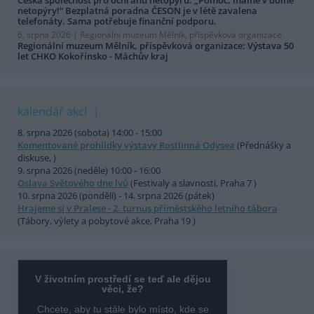
netopýry!“ Bezplatná poradna ČESON je v létě zavalena
telefonáty. Sama potřebuje finanční podporu.
6. srpna 2026 |
Regionální muzeum Mělník, příspěvková organizace
Regionální muzeum Mělník, příspěvková organizace: Výstava 50
let CHKO Kokořínsko - Máchův kraj
kalendář akcí
8. srpna 2026 (sobota) 14:00 - 15:00
Komentované prohlídky výstavy Rostlinná Odysea
(Přednášky a
diskuse, )
9. srpna 2026 (neděle) 10:00 - 16:00
Oslava Světového dne lvů
(Festivaly a slavnosti, Praha 7 )
10. srpna 2026 (pondělí) - 14. srpna 2026 (pátek)
Hrajeme si v Pralese - 2. turnus příměstského letního tábora
(Tábory, výlety a pobytové akce, Praha 19 )