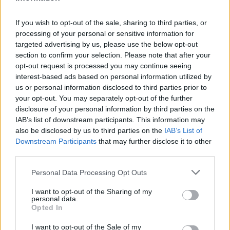
Českolipsku chystá obnovu
pomníku v Olšině. Připomínat
If you wish to opt-out of the sale, sharing to third parties, or
bude příběh místní kdysi
processing of your personal or sensitive information for
významné obce s poštou,
četnickou stanicí i několika hostinci, která zanikla zhruba před 80
targeted advertising by us, please use the below opt-out
lety kvůli zřízení vojenského výcvikového prostoru Ralsko.
section to confirm your selection. Please note that after your
Opravený pomník chce geopark ukázat na konci srpna při akci
opt-out request is processed you may continue seeing
Proměny, která každoročně připomíná historii zaniklých obcí z
interest-based ads based on personal information utilized by
tohoto území. ČTK o tom informovala ředitelka Národního
us or personal information disclosed to third parties prior to
geoparku Ralsko Lenka Mrázová.
your opt-out. You may separately opt-out of the further
disclosure of your personal information by third parties on the
Čeští a němečtí ochránci přírody obnoví biodiverzitu
IAB’s list of downstream participants. This information may
kolem Liberce a Žitavy
also be disclosed by us to third parties on the
IAB’s List of
2.8.2026 18:32 | LIBEREC (
ČTK
)
Downstream Participants
that may further disclose it to other
Čeští a němečtí ochránci
third parties.
přírody chtějí obnovit
biologickou rozmanitost na
Personal Data Processing Opt Outs
více než 150 hektarech
zemědělské, příměstské a lesní
I want to opt-out of the Sharing of my
krajiny v okolí Liberce a německé Žitavy. Na společném
personal data.
přeshraničním projektu budou spolupracovat tři organizace:
Opted In
Čmelák – Společnost přátel přírody, Centrum ochrany přírody
Žitavské hory a Mezinárodní centrum setkávání St. Marienthal,
I want to opt-out of the Sale of my