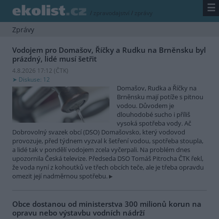
☰
/
zpravodajství
/
zprávy
Zprávy
Vodojem pro Domašov, Říčky a Rudku na Brněnsku byl
prázdný, lidé musí šetřit
4.8.2026 17:12 (
ČTK
)
Diskuse: 12
Domašov, Rudka a Říčky na
Brněnsku mají potíže s pitnou
vodou. Důvodem je
dlouhodobé sucho i příliš
vysoká spotřeba vody. Ač
Dobrovolný svazek obcí (DSO) Domašovsko, který vodovod
provozuje, před týdnem vyzval k šetření vodou, spotřeba stoupla,
a lidé tak v pondělí vodojem zcela vyčerpali. Na problém dnes
upozornila Česká televize. Předseda DSO Tomáš Pitrocha ČTK řekl,
že voda nyní z kohoutků ve třech obcích teče, ale je třeba opravdu
omezit její nadměrnou spotřebu.
Obce dostanou od ministerstva 300 milionů korun na
opravu nebo výstavbu vodních nádrží