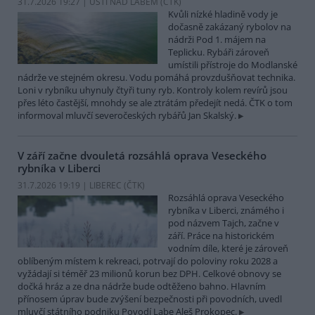
31.7.2026 19:27 | ÚSTÍ NAD LABEM (
ČTK
)
Kvůli nízké hladině vody je
dočasně zakázaný rybolov na
nádrži Pod 1. májem na
Teplicku. Rybáři zároveň
umístili přístroje do Modlanské
nádrže ve stejném okresu. Vodu pomáhá provzdušňovat technika.
Loni v rybníku uhynuly čtyři tuny ryb. Kontroly kolem revírů jsou
přes léto častější, mnohdy se ale ztrátám předejít nedá. ČTK o tom
informoval mluvčí severočeských rybářů Jan Skalský.
V září začne dvouletá rozsáhlá oprava Veseckého
rybníka v Liberci
31.7.2026 19:19 | LIBEREC (
ČTK
)
Rozsáhlá oprava Veseckého
rybníka v Liberci, známého i
pod názvem Tajch, začne v
září. Práce na historickém
vodním díle, které je zároveň
oblíbeným místem k rekreaci, potrvají do poloviny roku 2028 a
vyžádají si téměř 23 milionů korun bez DPH. Celkové obnovy se
dočká hráz a ze dna nádrže bude odtěženo bahno. Hlavním
přínosem úprav bude zvýšení bezpečnosti při povodních, uvedl
mluvčí státního podniku Povodí Labe Aleš Prokopec.