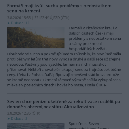
Farmáři mají kvůli suchu problémy s nedostatkem
sena na krmení
3.8.2026 15:55 | ŽELEZNÝ ÚJEZD (
ČTK
)
Diskuse: 12
Farmáři v Plzeňském kraji i v
dalších částech Česka mají
problémy s nedostatkem sena
a slámy pro krmení
hospodářských zvířat.
Dlouhodobé sucho a pokračující vedra způsobily, že první seč měla
proti běžným letům třetinový výnos a druhé a další seče už zřejmě
nebudou. Pastviny jsou vyschlé, farmáři na nich musí skot
přikrmovat. Někteří chovatelé nakupují seno za trojnásobek běžné
ceny, třeba i z Polska. Další připravují zmenšení stád krav, protože
se kromě nedostatku krmení zároveň výrazně snížila výkupní cena
mléka a v posledních dnech i hovězího masa, zjistila ČTK.
Sev.en chce peníze ušetřené za rekultivace rozdělit po
dohodě s obcemi,bez státu
Aktualizováno
3.8.2026 12:35 (
ČTK
)
Diskuse: 2
Společnost Severní
energetická hodlá sama