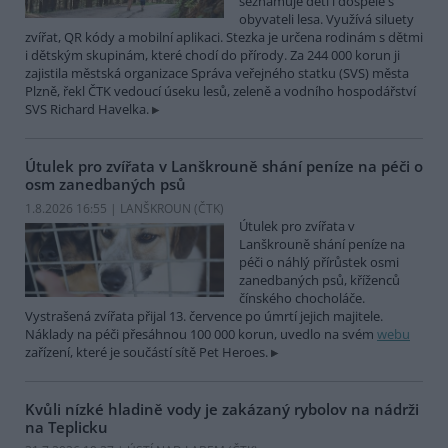
seznamuje děti i dospělé s
obyvateli lesa. Využívá siluety
zvířat, QR kódy a mobilní aplikaci. Stezka je určena rodinám s dětmi
i dětským skupinám, které chodí do přírody. Za 244 000 korun ji
zajistila městská organizace Správa veřejného statku (SVS) města
Plzně, řekl ČTK vedoucí úseku lesů, zeleně a vodního hospodářství
SVS Richard Havelka.
Útulek pro zvířata v Lanškrouně shání peníze na péči o
osm zanedbaných psů
1.8.2026 16:55 | LANŠKROUN (
ČTK
)
Útulek pro zvířata v
Lanškrouně shání peníze na
péči o náhlý přírůstek osmi
zanedbaných psů, kříženců
čínského chocholáče.
Vystrašená zvířata přijal 13. července po úmrtí jejich majitele.
Náklady na péči přesáhnou 100 000 korun, uvedlo na svém
webu
zařízení, které je součástí sítě Pet Heroes.
Kvůli nízké hladině vody je zakázaný rybolov na nádrži
na Teplicku