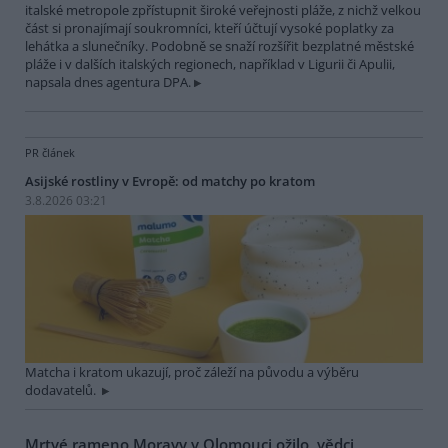
italské metropole zpřístupnit široké veřejnosti pláže, z nichž velkou
část si pronajímají soukromníci, kteří účtují vysoké poplatky za
lehátka a slunečníky. Podobně se snaží rozšířit bezplatné městské
pláže i v dalších italských regionech, například v Ligurii či Apulii,
napsala dnes agentura DPA.
PR článek
Asijské rostliny v Evropě: od matchy po kratom
3.8.2026 03:21
Matcha i kratom ukazují, proč záleží na původu a výběru
dodavatelů.
Mrtvé rameno Moravy v Olomouci ožilo, vědci