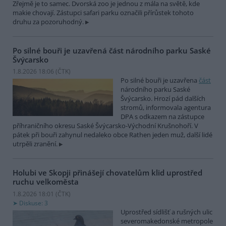
Zřejmě je to samec. Dvorská zoo je jednou z mála na světě, kde
makie chovají. Zástupci safari parku označili přírůstek tohoto
druhu za pozoruhodný.
Po silné bouři je uzavřená část národního parku Saské
Švýcarsko
1.8.2026 18:06 (
ČTK
)
Po silné bouři je uzavřena
část
národního parku Saské
Švýcarsko. Hrozí pád dalších
stromů, informovala agentura
DPA s odkazem na zástupce
příhraničního okresu Saské Švýcarsko-Východní Krušnohoří. V
pátek při bouři zahynul nedaleko obce Rathen jeden muž, další lidé
utrpěli zranění.
Holubi ve Skopji přinášejí chovatelům klid uprostřed
ruchu velkoměsta
1.8.2026 18:01 (
ČTK
)
Diskuse: 3
Uprostřed sídlišť a rušných ulic
severomakedonské metropole