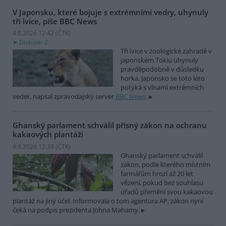
V Japonsku, které bojuje s extrémními vedry, uhynuly
tři lvice, píše BBC News
4.8.2026 12:42 (
ČTK
)
Diskuse: 2
Tři lvice v zoologické zahradě v
japonském Tokiu uhynuly
pravděpodobně v důsledku
horka. Japonsko se toto léto
potýká s vlnami extrémních
veder, napsal zpravodajský server
BBC News
.
Ghanský parlament schválil přísný zákon na ochranu
kakaových plantáží
4.8.2026 12:39 (
ČTK
)
Ghanský parlament schválil
zákon, podle kterého místním
farmářům hrozí až 20 let
vězení, pokud bez souhlasu
úřadů přemění svou kakaovou
plantáž na jiný účel. Informovala o tom agentura AP; zákon nyní
čeká na podpis prezidenta Johna Mahamy.