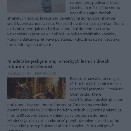
se odehrává podívaná, která
jako by do městského shonu
nepatřila. Hejno desítek
strakatých holubů krouží nad panelovými domy, střemhlav se
snáší k zemi a znovu vzlétá. Pro své chovatele nejsou jen koníčkem,
ale i způsobem, jak na chvíli uniknout každodennímu ruchu
velkoměsta. Agentura AFP přibližuje příběh tradičního koníčku,
který na Balkáně přetrvává po staletí, i když dnes už není zdaleka
tak rozšířený jako dříve.
Mladečské jeskyně mají v horkých letních dnech
rekordní návštěvnost
1.8.2026 17:47 | PRAHA (
ČTK
)
Rekordní návštěvnost mají v
těchto horkých letních dnech
Mladečské jeskyně u Litovle na
Olomoucku, které
návštěvníkům poskytují aspoň
dočasnou úlevu od úmorného vedra. Zatímco na zemském
povrchu teplota kvůli přílivu horkého vzduchu výrazně překračuje
hranici 30 stupňů Celsia, v chladných chodbách a dómech
Mladečských jeskyní se celoročně pohybuje kolem deseti stupňů
Celsia. Lidé proto při plánování letního výletu často volí právě