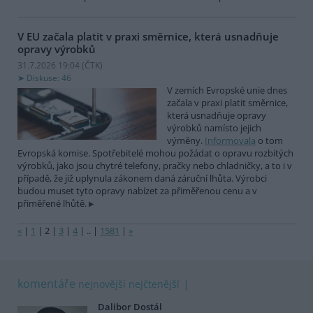
V EU začala platit v praxi směrnice, která usnadňuje
opravy výrobků
31.7.2026 19:04 (
ČTK
)
Diskuse: 46
V zemích Evropské unie dnes
začala v praxi platit směrnice,
která usnadňuje opravy
výrobků namísto jejich
výměny.
Informovala
o tom
Evropská komise. Spotřebitelé mohou požádat o opravu rozbitých
výrobků, jako jsou chytré telefony, pračky nebo chladničky, a to i v
případě, že již uplynula zákonem daná záruční lhůta. Výrobci
budou muset tyto opravy nabízet za přiměřenou cenu a v
přiměřené lhůtě.
«
|
1
|
2
|
3
|
4
|
..
|
1581
|
»
komentáře
nejnovější
nejčtenější
Dalibor Dostál