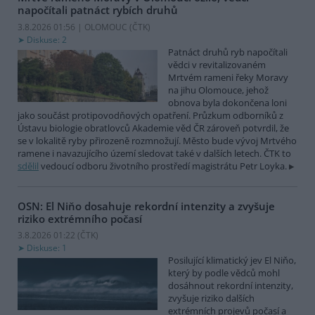
napočítali patnáct rybích druhů
3.8.2026 01:56 | OLOMOUC (
ČTK
)
Diskuse: 2
Patnáct druhů ryb napočítali
vědci v revitalizovaném
Mrtvém rameni řeky Moravy
na jihu Olomouce, jehož
obnova byla dokončena loni
jako součást protipovodňových opatření. Průzkum odborníků z
Ústavu biologie obratlovců Akademie věd ČR zároveň potvrdil, že
se v lokalitě ryby přirozeně rozmnožují. Město bude vývoj Mrtvého
ramene i navazujícího území sledovat také v dalších letech. ČTK to
sdělil
vedoucí odboru životního prostředí magistrátu Petr Loyka.
OSN: El Niňo dosahuje rekordní intenzity a zvyšuje
riziko extrémního počasí
3.8.2026 01:22 (
ČTK
)
Diskuse: 1
Posilující klimatický jev El Niňo,
který by podle vědců mohl
dosáhnout rekordní intenzity,
zvyšuje riziko dalších
extrémních projevů počasí a