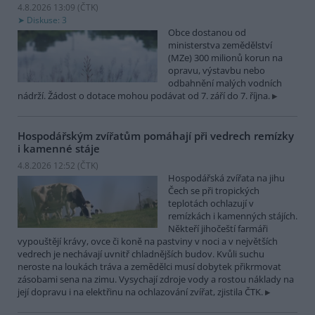
4.8.2026 13:09 (
ČTK
)
Diskuse: 3
Obce dostanou od
ministerstva zemědělství
(MZe) 300 milionů korun na
opravu, výstavbu nebo
odbahnění malých vodních
nádrží. Žádost o dotace mohou podávat od 7. září do 7. října.
Hospodářským zvířatům pomáhají při vedrech remízky
i kamenné stáje
4.8.2026 12:52 (
ČTK
)
Hospodářská zvířata na jihu
Čech se při tropických
teplotách ochlazují v
remízkách i kamenných stájích.
Někteří jihočeští farmáři
vypouštějí krávy, ovce či koně na pastviny v noci a v největších
vedrech je nechávají uvnitř chladnějších budov. Kvůli suchu
neroste na loukách tráva a zemědělci musí dobytek přikrmovat
zásobami sena na zimu. Vysychají zdroje vody a rostou náklady na
její dopravu i na elektřinu na ochlazování zvířat, zjistila ČTK.