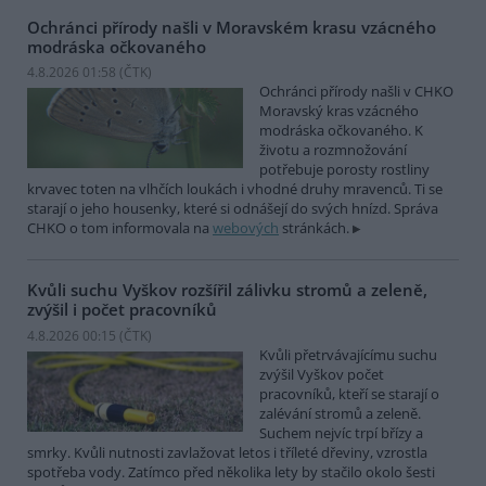
Ochránci přírody našli v Moravském krasu vzácného
modráska očkovaného
4.8.2026 01:58 (
ČTK
)
Ochránci přírody našli v CHKO
Moravský kras vzácného
modráska očkovaného. K
životu a rozmnožování
potřebuje porosty rostliny
krvavec toten na vlhčích loukách i vhodné druhy mravenců. Ti se
starají o jeho housenky, které si odnášejí do svých hnízd. Správa
CHKO o tom informovala na
webových
stránkách.
Kvůli suchu Vyškov rozšířil zálivku stromů a zeleně,
zvýšil i počet pracovníků
4.8.2026 00:15 (
ČTK
)
Kvůli přetrvávajícímu suchu
zvýšil Vyškov počet
pracovníků, kteří se starají o
zalévání stromů a zeleně.
Suchem nejvíc trpí břízy a
smrky. Kvůli nutnosti zavlažovat letos i tříleté dřeviny, vzrostla
spotřeba vody. Zatímco před několika lety by stačilo okolo šesti