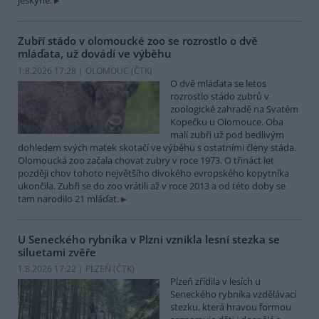
jeskyně.
Zubří stádo v olomoucké zoo se rozrostlo o dvě
mláďata, už dovádí ve výběhu
1.8.2026 17:28 | OLOMOUC (
ČTK
)
O dvě mláďata se letos
rozrostlo stádo zubrů v
zoologické zahradě na Svatém
Kopečku u Olomouce. Oba
malí zubři už pod bedlivým
dohledem svých matek skotačí ve výběhu s ostatními členy stáda.
Olomoucká zoo začala chovat zubry v roce 1973. O třináct let
později chov tohoto největšího divokého evropského kopytníka
ukončila. Zubři se do zoo vrátili až v roce 2013 a od této doby se
tam narodilo 21 mláďat.
U Seneckého rybníka v Plzni vznikla lesní stezka se
siluetami zvěře
1.8.2026 17:22 | PLZEŇ (
ČTK
)
Plzeň zřídila v lesích u
Seneckého rybníka vzdělávací
stezku, která hravou formou