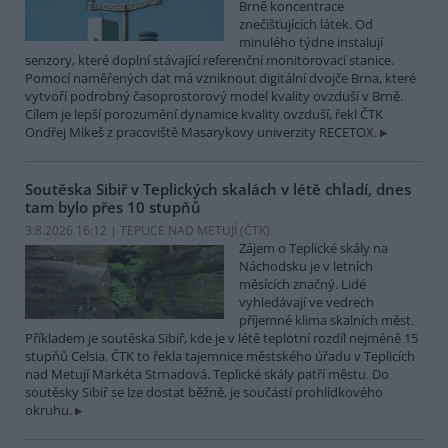
Brně koncentrace
znečišťujících látek. Od
minulého týdne instalují
senzory, které doplní stávající referenční monitorovací stanice.
Pomocí naměřených dat má vzniknout digitální dvojče Brna, které
vytvoří podrobný časoprostorový model kvality ovzduší v Brně.
Cílem je lepší porozumění dynamice kvality ovzduší, řekl ČTK
Ondřej Mikeš z pracoviště Masarykovy univerzity RECETOX.
Soutěska Sibiř v Teplických skalách v létě chladí, dnes
tam bylo přes 10 stupňů
3.8.2026 16:12 | TEPLICE NAD METUJÍ (
ČTK
)
Zájem o Teplické skály na
Náchodsku je v letních
měsících značný. Lidé
vyhledávají ve vedrech
příjemné klima skalních měst.
Příkladem je soutěska Sibiř, kde je v létě teplotní rozdíl nejméně 15
stupňů Celsia. ČTK to řekla tajemnice městského úřadu v Teplicích
nad Metují Markéta Strnadová. Teplické skály patří městu. Do
soutěsky Sibiř se lze dostat běžně, je součástí prohlídkového
okruhu.