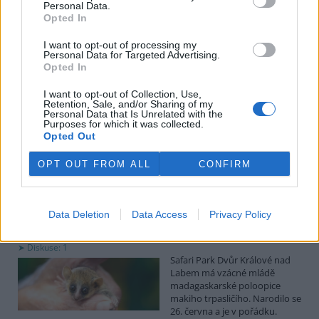
uvedl předseda spolku Čmelák Jan Korytář.
Personal Data.
Opted In
Sklizeň bylinek na Pardubicku je náročná a trvá měsíce
I want to opt-out of processing my
Personal Data for Targeted Advertising.
2.8.2026 18:12 | KŘIČEŇ (
ČTK
)
Opted In
Sklizeň léčivých bylinek je
mnohem náročnější než
I want to opt-out of Collection, Use,
běžných zemědělských plodin.
Retention, Sale, and/or Sharing of my
Zatímco obilí zvládnou
Personal Data that Is Unrelated with the
Purposes for which it was collected.
zemědělci sklidit během
Opted Out
několika týdnů, u bylinek práce trvá měsíce. V Křični na Pardubicku
o tom vědí své, na Statku Junek vrcholí jedna z nejnáročnějších
částí sezony. ČTK to řekla majitelka hospodářství Iva Junková.
OPT OUT FROM ALL
CONFIRM
Safari Park Dvůr Králové nad Labem má vzácné mládě
Data Deletion
Data Access
Privacy Policy
makiho trpasličího
2.8.2026 18:04 | DVŮR KRÁLOVÉ NAD LABEM (
ČTK
)
Diskuse: 1
Safari Park Dvůr Králové nad
Labem má vzácné mládě
madagaskarské poloopice
makiho trpasličího. Narodilo se
26. června a je v pořádku.