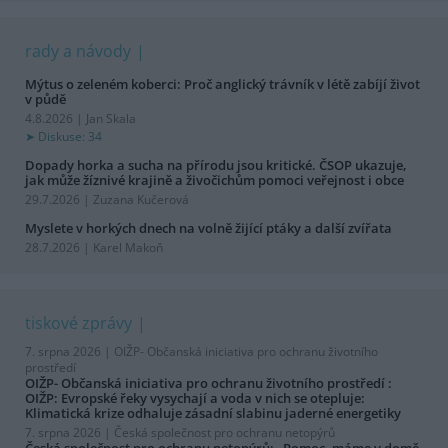
rady a návody
Mýtus o zeleném koberci: Proč anglický trávník v létě zabíjí život
v půdě
4.8.2026 | Jan Skala
Diskuse: 34
Dopady horka a sucha na přírodu jsou kritické. ČSOP ukazuje,
jak může žíznivé krajině a živočichům pomoci veřejnost i obce
29.7.2026 | Zuzana Kučerová
Myslete v horkých dnech na volně žijící ptáky a další zvířata
28.7.2026 | Karel Makoň
tiskové zprávy
7. srpna 2026 |
OIŽP- Občanská iniciativa pro ochranu životního
prostředí
OIŽP- Občanská iniciativa pro ochranu životního prostředí :
OIŽP: Evropské řeky vysychají a voda v nich se otepluje:
Klimatická krize odhaluje zásadní slabinu jaderné energetiky
7. srpna 2026 |
Česká společnost pro ochranu netopýrů
Česká společnost pro ochranu netopýrů: „Pomoc, máme v domě