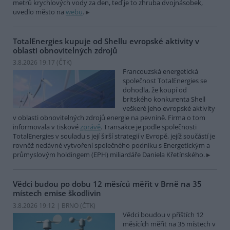
metrů krychlových vody za den, teď je to zhruba dvojnásobek,
uvedlo město na
webu
.
TotalEnergies kupuje od Shellu evropské aktivity v
oblasti obnovitelných zdrojů
3.8.2026 19:17 (
ČTK
)
Francouzská energetická
společnost TotalEnergies se
dohodla, že koupí od
britského konkurenta Shell
veškeré jeho evropské aktivity
v oblasti obnovitelných zdrojů energie na pevnině. Firma o tom
informovala v tiskové
zprávě
. Transakce je podle společnosti
TotalEnergies v souladu s její širší strategií v Evropě, jejíž součástí je
rovněž nedávné vytvoření společného podniku s Energetickým a
průmyslovým holdingem (EPH) miliardáře Daniela Křetínského.
Vědci budou po dobu 12 měsíců měřit v Brně na 35
místech emise škodlivin
3.8.2026 19:12 | BRNO (
ČTK
)
Vědci boudou v příštích 12
měsících měřit na 35 místech v