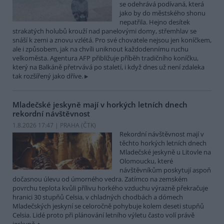
se odehrává podívaná, která
jako by do městského shonu
nepatřila. Hejno desítek
strakatých holubů krouží nad panelovými domy, střemhlav se
snáší k zemi a znovu vzlétá. Pro své chovatele nejsou jen koníčkem,
ale i způsobem, jak na chvíli uniknout každodennímu ruchu
velkoměsta. Agentura AFP přibližuje příběh tradičního koníčku,
který na Balkáně přetrvává po staletí, i když dnes už není zdaleka
tak rozšířený jako dříve.
Mladečské jeskyně mají v horkých letních dnech
rekordní návštěvnost
1.8.2026 17:47 | PRAHA (
ČTK
)
Rekordní návštěvnost mají v
těchto horkých letních dnech
Mladečské jeskyně u Litovle na
Olomoucku, které
návštěvníkům poskytují aspoň
dočasnou úlevu od úmorného vedra. Zatímco na zemském
povrchu teplota kvůli přílivu horkého vzduchu výrazně překračuje
hranici 30 stupňů Celsia, v chladných chodbách a dómech
Mladečských jeskyní se celoročně pohybuje kolem deseti stupňů
Celsia. Lidé proto při plánování letního výletu často volí právě