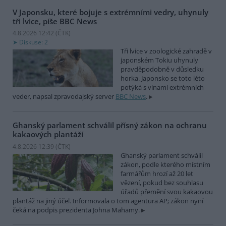
V Japonsku, které bojuje s extrémními vedry, uhynuly
tři lvice, píše BBC News
4.8.2026 12:42 (
ČTK
)
Diskuse: 2
Tři lvice v zoologické zahradě v
japonském Tokiu uhynuly
pravděpodobně v důsledku
horka. Japonsko se toto léto
potýká s vlnami extrémních
veder, napsal zpravodajský server
BBC News
.
Ghanský parlament schválil přísný zákon na ochranu
kakaových plantáží
4.8.2026 12:39 (
ČTK
)
Ghanský parlament schválil
zákon, podle kterého místním
farmářům hrozí až 20 let
vězení, pokud bez souhlasu
úřadů přemění svou kakaovou
plantáž na jiný účel. Informovala o tom agentura AP; zákon nyní
čeká na podpis prezidenta Johna Mahamy.