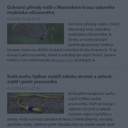
Ochránci přírody našli v Moravském krasu vzácného
modráska očkovaného
4.8.2026 01:58 (
ČTK
)
Ochránci přírody našli v CHKO
Moravský kras vzácného
modráska očkovaného. K
životu a rozmnožování
potřebuje porosty rostliny
krvavec toten na vlhčích loukách i vhodné druhy mravenců. Ti se
starají o jeho housenky, které si odnášejí do svých hnízd. Správa
CHKO o tom informovala na
webových
stránkách.
Kvůli suchu Vyškov rozšířil zálivku stromů a zeleně,
zvýšil i počet pracovníků
4.8.2026 00:15 (
ČTK
)
Kvůli přetrvávajícímu suchu
zvýšil Vyškov počet
pracovníků, kteří se starají o
zalévání stromů a zeleně.
Suchem nejvíc trpí břízy a
smrky. Kvůli nutnosti zavlažovat letos i tříleté dřeviny, vzrostla
spotřeba vody. Zatímco před několika lety by stačilo okolo šesti