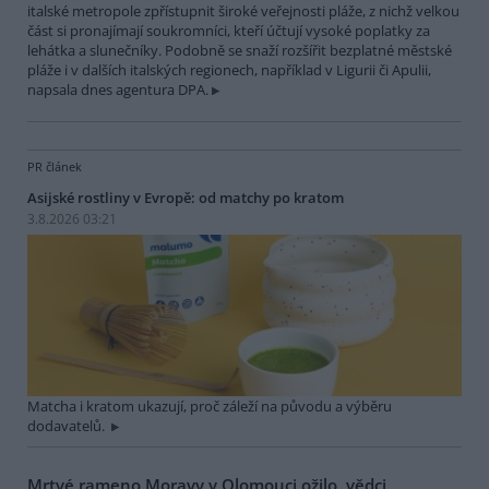
italské metropole zpřístupnit široké veřejnosti pláže, z nichž velkou
část si pronajímají soukromníci, kteří účtují vysoké poplatky za
lehátka a slunečníky. Podobně se snaží rozšířit bezplatné městské
pláže i v dalších italských regionech, například v Ligurii či Apulii,
napsala dnes agentura DPA.
PR článek
Asijské rostliny v Evropě: od matchy po kratom
3.8.2026 03:21
Matcha i kratom ukazují, proč záleží na původu a výběru
dodavatelů.
Mrtvé rameno Moravy v Olomouci ožilo, vědci