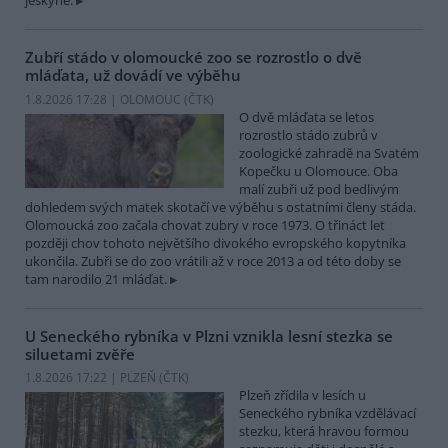
jeskyně.
Zubří stádo v olomoucké zoo se rozrostlo o dvě
mláďata, už dovádí ve výběhu
1.8.2026 17:28 | OLOMOUC (
ČTK
)
O dvě mláďata se letos
rozrostlo stádo zubrů v
zoologické zahradě na Svatém
Kopečku u Olomouce. Oba
malí zubři už pod bedlivým
dohledem svých matek skotačí ve výběhu s ostatními členy stáda.
Olomoucká zoo začala chovat zubry v roce 1973. O třináct let
později chov tohoto největšího divokého evropského kopytníka
ukončila. Zubři se do zoo vrátili až v roce 2013 a od této doby se
tam narodilo 21 mláďat.
U Seneckého rybníka v Plzni vznikla lesní stezka se
siluetami zvěře
1.8.2026 17:22 | PLZEŇ (
ČTK
)
Plzeň zřídila v lesích u
Seneckého rybníka vzdělávací
stezku, která hravou formou