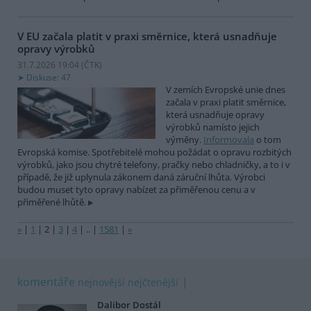
V EU začala platit v praxi směrnice, která usnadňuje
opravy výrobků
31.7.2026 19:04 (
ČTK
)
Diskuse: 47
V zemích Evropské unie dnes
začala v praxi platit směrnice,
která usnadňuje opravy
výrobků namísto jejich
výměny.
Informovala
o tom
Evropská komise. Spotřebitelé mohou požádat o opravu rozbitých
výrobků, jako jsou chytré telefony, pračky nebo chladničky, a to i v
případě, že již uplynula zákonem daná záruční lhůta. Výrobci
budou muset tyto opravy nabízet za přiměřenou cenu a v
přiměřené lhůtě.
«
|
1
|
2
|
3
|
4
|
..
|
1581
|
»
komentáře
nejnovější
nejčtenější
Dalibor Dostál