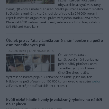
seznamuje děti i dospělé s
obyvateli lesa. Využívá siluety
zvířat, QR kódy a mobilní aplikaci. Stezka je určena rodinám s dětmi
i dětským skupinám, které chodí do přírody. Za 244 000 korun ji
zajistila městská organizace Správa veřejného statku (SVS) města
Plzně, řekl ČTK vedoucí úseku lesů, zeleně a vodního hospodářství
SVS Richard Havelka.
Útulek pro zvířata v Lanškrouně shání peníze na péči o
osm zanedbaných psů
1.8.2026 16:55 | LANŠKROUN (
ČTK
)
Útulek pro zvířata v
Lanškrouně shání peníze na
péči o náhlý přírůstek osmi
zanedbaných psů, kříženců
čínského chocholáče.
Vystrašená zvířata přijal 13. července po úmrtí jejich majitele.
Náklady na péči přesáhnou 100 000 korun, uvedlo na svém
webu
zařízení, které je součástí sítě Pet Heroes.
Kvůli nízké hladině vody je zakázaný rybolov na nádrži
na Teplicku