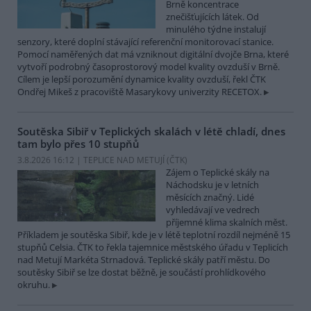
Brně koncentrace
znečišťujících látek. Od
minulého týdne instalují
senzory, které doplní stávající referenční monitorovací stanice.
Pomocí naměřených dat má vzniknout digitální dvojče Brna, které
vytvoří podrobný časoprostorový model kvality ovzduší v Brně.
Cílem je lepší porozumění dynamice kvality ovzduší, řekl ČTK
Ondřej Mikeš z pracoviště Masarykovy univerzity RECETOX.
Soutěska Sibiř v Teplických skalách v létě chladí, dnes
tam bylo přes 10 stupňů
3.8.2026 16:12 | TEPLICE NAD METUJÍ (
ČTK
)
Zájem o Teplické skály na
Náchodsku je v letních
měsících značný. Lidé
vyhledávají ve vedrech
příjemné klima skalních měst.
Příkladem je soutěska Sibiř, kde je v létě teplotní rozdíl nejméně 15
stupňů Celsia. ČTK to řekla tajemnice městského úřadu v Teplicích
nad Metují Markéta Strnadová. Teplické skály patří městu. Do
soutěsky Sibiř se lze dostat běžně, je součástí prohlídkového
okruhu.