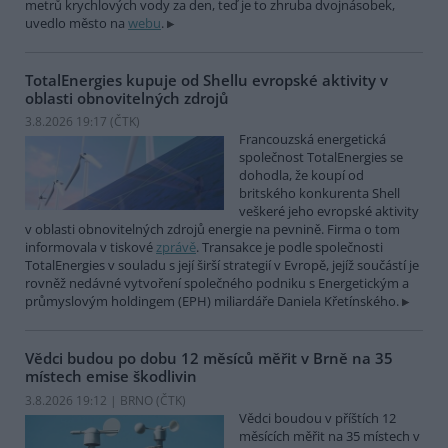
metrů krychlových vody za den, teď je to zhruba dvojnásobek,
uvedlo město na
webu
.
TotalEnergies kupuje od Shellu evropské aktivity v
oblasti obnovitelných zdrojů
3.8.2026 19:17 (
ČTK
)
Francouzská energetická
společnost TotalEnergies se
dohodla, že koupí od
britského konkurenta Shell
veškeré jeho evropské aktivity
v oblasti obnovitelných zdrojů energie na pevnině. Firma o tom
informovala v tiskové
zprávě
. Transakce je podle společnosti
TotalEnergies v souladu s její širší strategií v Evropě, jejíž součástí je
rovněž nedávné vytvoření společného podniku s Energetickým a
průmyslovým holdingem (EPH) miliardáře Daniela Křetínského.
Vědci budou po dobu 12 měsíců měřit v Brně na 35
místech emise škodlivin
3.8.2026 19:12 | BRNO (
ČTK
)
Vědci boudou v příštích 12
měsících měřit na 35 místech v