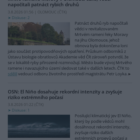
napočítali patnáct rybích druhů
3.8.2026 01:56 | OLOMOUC (
ČTK
)
Diskuse: 2
Patnáct druhů ryb napočítali
vědci v revitalizovaném
Mrtvém rameni řeky Moravy
na jihu Olomouce, jehož
obnova byla dokončena loni
jako součást protipovodňových opatření. Průzkum odborníků z
Ústavu biologie obratlovců Akademie věd ČR zároveň potvrdil, že
se v lokalitě ryby přirozeně rozmnožují. Město bude vývoj Mrtvého
ramene i navazujícího území sledovat také v dalších letech. ČTK to
sdělil
vedoucí odboru životního prostředí magistrátu Petr Loyka.
OSN: El Niňo dosahuje rekordní intenzity a zvyšuje
riziko extrémního počasí
3.8.2026 01:22 (
ČTK
)
Diskuse: 1
Posilující klimatický jev El Niňo,
který by podle vědců mohl
dosáhnout rekordní intenzity,
zvyšuje riziko dalších
extrémních projevů počasí a