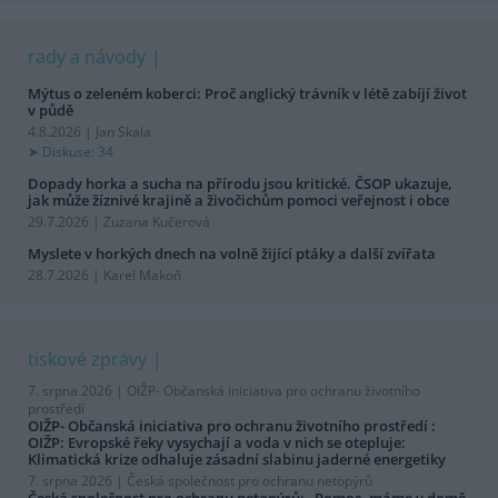
rady a návody
Mýtus o zeleném koberci: Proč anglický trávník v létě zabíjí život
v půdě
4.8.2026 | Jan Skala
Diskuse: 34
Dopady horka a sucha na přírodu jsou kritické. ČSOP ukazuje,
jak může žíznivé krajině a živočichům pomoci veřejnost i obce
29.7.2026 | Zuzana Kučerová
Myslete v horkých dnech na volně žijící ptáky a další zvířata
28.7.2026 | Karel Makoň
tiskové zprávy
7. srpna 2026 |
OIŽP- Občanská iniciativa pro ochranu životního
prostředí
OIŽP- Občanská iniciativa pro ochranu životního prostředí :
OIŽP: Evropské řeky vysychají a voda v nich se otepluje:
Klimatická krize odhaluje zásadní slabinu jaderné energetiky
7. srpna 2026 |
Česká společnost pro ochranu netopýrů
Česká společnost pro ochranu netopýrů: „Pomoc, máme v domě