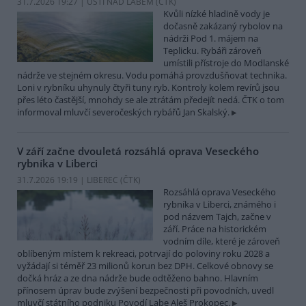
31.7.2026 19:27 | ÚSTÍ NAD LABEM (
ČTK
)
Kvůli nízké hladině vody je
dočasně zakázaný rybolov na
nádrži Pod 1. májem na
Teplicku. Rybáři zároveň
umístili přístroje do Modlanské
nádrže ve stejném okresu. Vodu pomáhá provzdušňovat technika.
Loni v rybníku uhynuly čtyři tuny ryb. Kontroly kolem revírů jsou
přes léto častější, mnohdy se ale ztrátám předejít nedá. ČTK o tom
informoval mluvčí severočeských rybářů Jan Skalský.
V září začne dvouletá rozsáhlá oprava Veseckého
rybníka v Liberci
31.7.2026 19:19 | LIBEREC (
ČTK
)
Rozsáhlá oprava Veseckého
rybníka v Liberci, známého i
pod názvem Tajch, začne v
září. Práce na historickém
vodním díle, které je zároveň
oblíbeným místem k rekreaci, potrvají do poloviny roku 2028 a
vyžádají si téměř 23 milionů korun bez DPH. Celkové obnovy se
dočká hráz a ze dna nádrže bude odtěženo bahno. Hlavním
přínosem úprav bude zvýšení bezpečnosti při povodních, uvedl
mluvčí státního podniku Povodí Labe Aleš Prokopec.