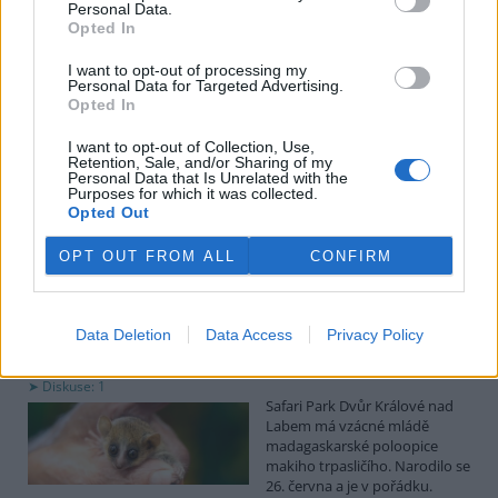
uvedl předseda spolku Čmelák Jan Korytář.
Personal Data.
Opted In
Sklizeň bylinek na Pardubicku je náročná a trvá měsíce
I want to opt-out of processing my
Personal Data for Targeted Advertising.
2.8.2026 18:12 | KŘIČEŇ (
ČTK
)
Opted In
Sklizeň léčivých bylinek je
mnohem náročnější než
I want to opt-out of Collection, Use,
běžných zemědělských plodin.
Retention, Sale, and/or Sharing of my
Zatímco obilí zvládnou
Personal Data that Is Unrelated with the
Purposes for which it was collected.
zemědělci sklidit během
Opted Out
několika týdnů, u bylinek práce trvá měsíce. V Křični na Pardubicku
o tom vědí své, na Statku Junek vrcholí jedna z nejnáročnějších
částí sezony. ČTK to řekla majitelka hospodářství Iva Junková.
OPT OUT FROM ALL
CONFIRM
Safari Park Dvůr Králové nad Labem má vzácné mládě
Data Deletion
Data Access
Privacy Policy
makiho trpasličího
2.8.2026 18:04 | DVŮR KRÁLOVÉ NAD LABEM (
ČTK
)
Diskuse: 1
Safari Park Dvůr Králové nad
Labem má vzácné mládě
madagaskarské poloopice
makiho trpasličího. Narodilo se
26. června a je v pořádku.