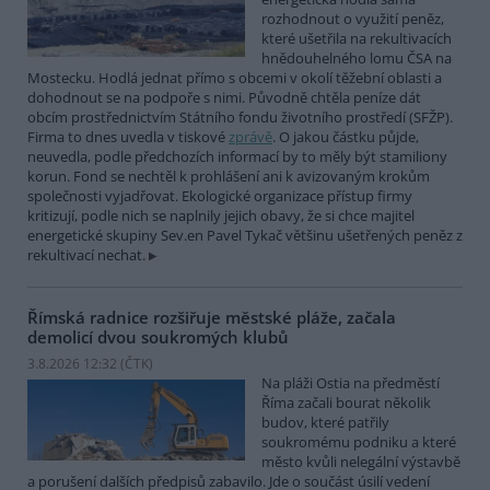
rozhodnout o využití peněz,
které ušetřila na rekultivacích
hnědouhelného lomu ČSA na
Mostecku. Hodlá jednat přímo s obcemi v okolí těžební oblasti a
dohodnout se na podpoře s nimi. Původně chtěla peníze dát
obcím prostřednictvím Státního fondu životního prostředí (SFŽP).
Firma to dnes uvedla v tiskové
zprávě
. O jakou částku půjde,
neuvedla, podle předchozích informací by to měly být stamiliony
korun. Fond se nechtěl k prohlášení ani k avizovaným krokům
společnosti vyjadřovat. Ekologické organizace přístup firmy
kritizují, podle nich se naplnily jejich obavy, že si chce majitel
energetické skupiny Sev.en Pavel Tykač většinu ušetřených peněz z
rekultivací nechat.
Římská radnice rozšiřuje městské pláže, začala
demolicí dvou soukromých klubů
3.8.2026 12:32 (
ČTK
)
Na pláži Ostia na předměstí
Říma začali bourat několik
budov, které patřily
soukromému podniku a které
město kvůli nelegální výstavbě
a porušení dalších předpisů zabavilo. Jde o součást úsilí vedení