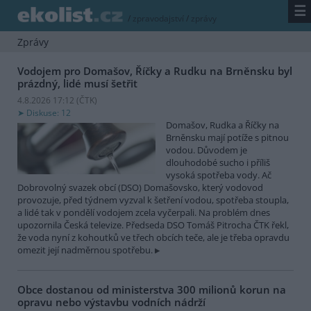
☰
/
zpravodajství
/
zprávy
Zprávy
Vodojem pro Domašov, Říčky a Rudku na Brněnsku byl
prázdný, lidé musí šetřit
4.8.2026 17:12 (
ČTK
)
Diskuse: 12
Domašov, Rudka a Říčky na
Brněnsku mají potíže s pitnou
vodou. Důvodem je
dlouhodobé sucho i příliš
vysoká spotřeba vody. Ač
Dobrovolný svazek obcí (DSO) Domašovsko, který vodovod
provozuje, před týdnem vyzval k šetření vodou, spotřeba stoupla,
a lidé tak v pondělí vodojem zcela vyčerpali. Na problém dnes
upozornila Česká televize. Předseda DSO Tomáš Pitrocha ČTK řekl,
že voda nyní z kohoutků ve třech obcích teče, ale je třeba opravdu
omezit její nadměrnou spotřebu.
Obce dostanou od ministerstva 300 milionů korun na
opravu nebo výstavbu vodních nádrží