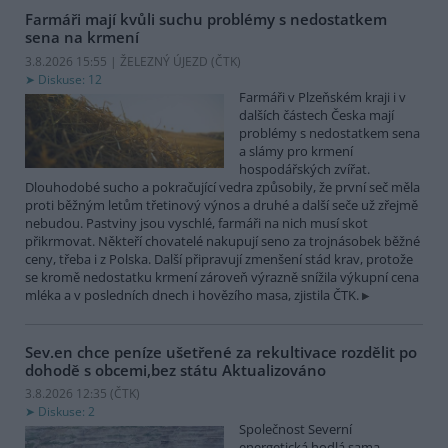
Farmáři mají kvůli suchu problémy s nedostatkem
sena na krmení
3.8.2026 15:55 | ŽELEZNÝ ÚJEZD (
ČTK
)
Diskuse: 12
Farmáři v Plzeňském kraji i v
dalších částech Česka mají
problémy s nedostatkem sena
a slámy pro krmení
hospodářských zvířat.
Dlouhodobé sucho a pokračující vedra způsobily, že první seč měla
proti běžným letům třetinový výnos a druhé a další seče už zřejmě
nebudou. Pastviny jsou vyschlé, farmáři na nich musí skot
přikrmovat. Někteří chovatelé nakupují seno za trojnásobek běžné
ceny, třeba i z Polska. Další připravují zmenšení stád krav, protože
se kromě nedostatku krmení zároveň výrazně snížila výkupní cena
mléka a v posledních dnech i hovězího masa, zjistila ČTK.
Sev.en chce peníze ušetřené za rekultivace rozdělit po
dohodě s obcemi,bez státu
Aktualizováno
3.8.2026 12:35 (
ČTK
)
Diskuse: 2
Společnost Severní
energetická hodlá sama