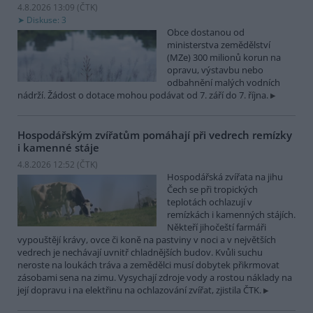
4.8.2026 13:09 (
ČTK
)
Diskuse: 3
Obce dostanou od
ministerstva zemědělství
(MZe) 300 milionů korun na
opravu, výstavbu nebo
odbahnění malých vodních
nádrží. Žádost o dotace mohou podávat od 7. září do 7. října.
Hospodářským zvířatům pomáhají při vedrech remízky
i kamenné stáje
4.8.2026 12:52 (
ČTK
)
Hospodářská zvířata na jihu
Čech se při tropických
teplotách ochlazují v
remízkách i kamenných stájích.
Někteří jihočeští farmáři
vypouštějí krávy, ovce či koně na pastviny v noci a v největších
vedrech je nechávají uvnitř chladnějších budov. Kvůli suchu
neroste na loukách tráva a zemědělci musí dobytek přikrmovat
zásobami sena na zimu. Vysychají zdroje vody a rostou náklady na
její dopravu i na elektřinu na ochlazování zvířat, zjistila ČTK.