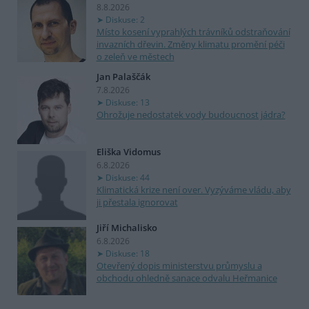
8.8.2026
Diskuse: 2
Místo kosení vyprahlých trávníků odstraňování
invazních dřevin. Změny klimatu promění péči
o zeleň ve městech
Jan Palaščák
7.8.2026
Diskuse: 13
Ohrožuje nedostatek vody budoucnost jádra?
Eliška Vidomus
6.8.2026
Diskuse: 44
Klimatická krize není over. Vyzýváme vládu, aby
ji přestala ignorovat
Jiří Michalisko
6.8.2026
Diskuse: 18
Otevřený dopis ministerstvu průmyslu a
obchodu ohledně sanace odvalu Heřmanice