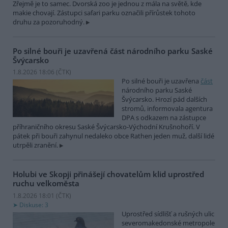
Zřejmě je to samec. Dvorská zoo je jednou z mála na světě, kde
makie chovají. Zástupci safari parku označili přírůstek tohoto
druhu za pozoruhodný.
Po silné bouři je uzavřená část národního parku Saské
Švýcarsko
1.8.2026 18:06 (
ČTK
)
Po silné bouři je uzavřena
část
národního parku Saské
Švýcarsko. Hrozí pád dalších
stromů, informovala agentura
DPA s odkazem na zástupce
příhraničního okresu Saské Švýcarsko-Východní Krušnohoří. V
pátek při bouři zahynul nedaleko obce Rathen jeden muž, další lidé
utrpěli zranění.
Holubi ve Skopji přinášejí chovatelům klid uprostřed
ruchu velkoměsta
1.8.2026 18:01 (
ČTK
)
Diskuse: 3
Uprostřed sídlišť a rušných ulic
severomakedonské metropole