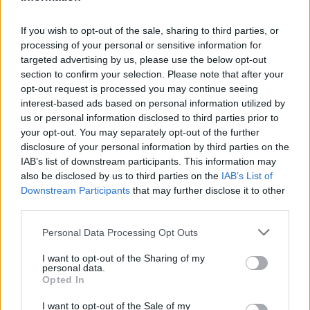
Českolipsku chystá obnovu
pomníku v Olšině. Připomínat
If you wish to opt-out of the sale, sharing to third parties, or
bude příběh místní kdysi
processing of your personal or sensitive information for
významné obce s poštou,
četnickou stanicí i několika hostinci, která zanikla zhruba před 80
targeted advertising by us, please use the below opt-out
lety kvůli zřízení vojenského výcvikového prostoru Ralsko.
section to confirm your selection. Please note that after your
Opravený pomník chce geopark ukázat na konci srpna při akci
opt-out request is processed you may continue seeing
Proměny, která každoročně připomíná historii zaniklých obcí z
interest-based ads based on personal information utilized by
tohoto území. ČTK o tom informovala ředitelka Národního
us or personal information disclosed to third parties prior to
geoparku Ralsko Lenka Mrázová.
your opt-out. You may separately opt-out of the further
disclosure of your personal information by third parties on the
Čeští a němečtí ochránci přírody obnoví biodiverzitu
IAB’s list of downstream participants. This information may
kolem Liberce a Žitavy
also be disclosed by us to third parties on the
IAB’s List of
2.8.2026 18:32 | LIBEREC (
ČTK
)
Downstream Participants
that may further disclose it to other
Čeští a němečtí ochránci
third parties.
přírody chtějí obnovit
biologickou rozmanitost na
Personal Data Processing Opt Outs
více než 150 hektarech
zemědělské, příměstské a lesní
I want to opt-out of the Sharing of my
krajiny v okolí Liberce a německé Žitavy. Na společném
personal data.
přeshraničním projektu budou spolupracovat tři organizace:
Opted In
Čmelák – Společnost přátel přírody, Centrum ochrany přírody
Žitavské hory a Mezinárodní centrum setkávání St. Marienthal,
I want to opt-out of the Sale of my