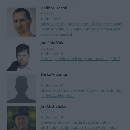
Dalibor Dostál
8.8.2026
Diskuse: 2
Místo kosení vyprahlých trávníků odstraňování
invazních dřevin. Změny klimatu promění péči
o zeleň ve městech
Jan Palaščák
7.8.2026
Diskuse: 13
Ohrožuje nedostatek vody budoucnost jádra?
Eliška Vidomus
6.8.2026
Diskuse: 52
Klimatická krize není over. Vyzýváme vládu, aby
ji přestala ignorovat
Jiří Michalisko
6.8.2026
Diskuse: 19
Otevřený dopis ministerstvu průmyslu a
obchodu ohledně sanace odvalu Heřmanice