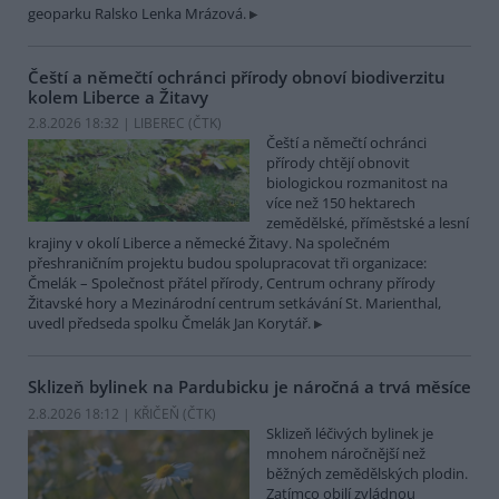
geoparku Ralsko Lenka Mrázová.
Čeští a němečtí ochránci přírody obnoví biodiverzitu
kolem Liberce a Žitavy
2.8.2026 18:32 | LIBEREC (
ČTK
)
Čeští a němečtí ochránci
přírody chtějí obnovit
biologickou rozmanitost na
více než 150 hektarech
zemědělské, příměstské a lesní
krajiny v okolí Liberce a německé Žitavy. Na společném
přeshraničním projektu budou spolupracovat tři organizace:
Čmelák – Společnost přátel přírody, Centrum ochrany přírody
Žitavské hory a Mezinárodní centrum setkávání St. Marienthal,
uvedl předseda spolku Čmelák Jan Korytář.
Sklizeň bylinek na Pardubicku je náročná a trvá měsíce
2.8.2026 18:12 | KŘIČEŇ (
ČTK
)
Sklizeň léčivých bylinek je
mnohem náročnější než
běžných zemědělských plodin.
Zatímco obilí zvládnou