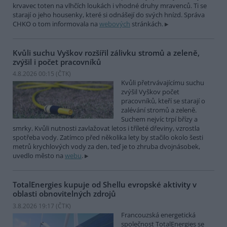
krvavec toten na vlhčích loukách i vhodné druhy mravenců. Ti se
starají o jeho housenky, které si odnášejí do svých hnízd. Správa
CHKO o tom informovala na
webových
stránkách.
Kvůli suchu Vyškov rozšířil zálivku stromů a zeleně,
zvýšil i počet pracovníků
4.8.2026 00:15 (
ČTK
)
Kvůli přetrvávajícímu suchu
zvýšil Vyškov počet
pracovníků, kteří se starají o
zalévání stromů a zeleně.
Suchem nejvíc trpí břízy a
smrky. Kvůli nutnosti zavlažovat letos i tříleté dřeviny, vzrostla
spotřeba vody. Zatímco před několika lety by stačilo okolo šesti
metrů krychlových vody za den, teď je to zhruba dvojnásobek,
uvedlo město na
webu
.
TotalEnergies kupuje od Shellu evropské aktivity v
oblasti obnovitelných zdrojů
3.8.2026 19:17 (
ČTK
)
Francouzská energetická
společnost TotalEnergies se