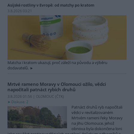
Asijské rostliny v Evropě: od matchy po kratom
3.8.2026 03:21
Matcha i kratom ukazují, proč záleží na původu a výběru
dodavatelů.
Mrtvé rameno Moravy v Olomouci ožilo, vědci
napočítali patnáct rybích druhů
3.8.2026 01:56 | OLOMOUC (
ČTK
)
Diskuse: 2
Patnáct druhů ryb napočítali
vědci v revitalizovaném
Mrtvém rameni řeky Moravy
na jihu Olomouce, jehož
obnova byla dokončena loni