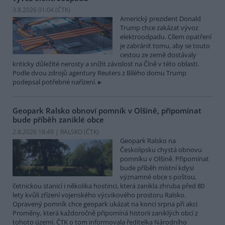
3.8.2026 01:04 (
ČTK
)
Americký prezident Donald
Trump chce zakázat vývoz
elektroodpadu. Cílem opatření
je zabránit tomu, aby se touto
cestou ze země dostávaly
kriticky důležité nerosty a snížit závislost na Číně v této oblasti.
Podle dvou zdrojů agentury Reuters z Bílého domu Trump
podepsal potřebné nařízení.
Geopark Ralsko obnoví pomník v Olšině, připomínat
bude příběh zaniklé obce
2.8.2026 18:49 | RALSKO (
ČTK
)
Geopark Ralsko na
Českolipsku chystá obnovu
pomníku v Olšině. Připomínat
bude příběh místní kdysi
významné obce s poštou,
četnickou stanicí i několika hostinci, která zanikla zhruba před 80
lety kvůli zřízení vojenského výcvikového prostoru Ralsko.
Opravený pomník chce geopark ukázat na konci srpna při akci
Proměny, která každoročně připomíná historii zaniklých obcí z
tohoto území. ČTK o tom informovala ředitelka Národního