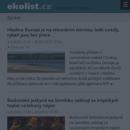
☰
/
zpravodajství
/
zprávy
Zprávy
Hladina Dunaje je na rekordním minimu; lodě uvázly,
rybáři jsou bez práce
5.8.2026 15:37 | BUKUREŠŤ (
ČTK
)
Diskuse: 18
Turistický přístav v
rumunském městě Corabia,
které leží na břehu Dunaje, je
opuštěný. Až na několik člunů
uvázlých v řasách. Hladina
řeky je tak nízko, že plavidla už nemohou kvůli písčitým mělčinám
do přístavu vplouvat ani z něj vyplouvat, píše agentura AFP.
Bozkovské jeskyně na Semilsku zažívají za tropických
teplot nečekaný nápor
5.8.2026 11:20 | BOZKOV (
ČTK
)
Bozkovské dolomitové jeskyně
na Semilsku zažívají za
současných tropických teplot