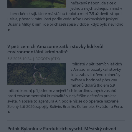
nečekaný nápor. Jde sice o
jedno z nejchladnějších míst v
Libereckém kraji, které má stálou teplotu mezi 7,5 až devíti stupni
Celsia, přesto v minulosti podle vedoucího Bozkovských jeskyní
Dušana Milky k nim lidé přicházeli spíše v době, když bylo nevlídno.
V pěti zemích Amazonie zatkli stovky lidí kvůli
environmentální kriminalitě
5.8.2026 10:34 | BOGOTÁ (
ČTK
)
Policisté v pěti zemích ležících
v Amazonii pozatýkali stovky
lidí a zabavili dřevo, minerály i
zvířata v hodnotě přes 280
milionů dolarů (kolem 5,9
miliard korun) při jednom z největších koordinovaných zásahů
proti environmentální kriminalitě v největším deštném pralese
světa. Napsala to agentura AP, podle níž se do operace nazvané
Zelený štít 2026 zapojily Bolívie, Brazílie, Kolumbie, Ekvádor a Peru.
Potok Bylanka v Pardubicích vyschl. Městský obvod