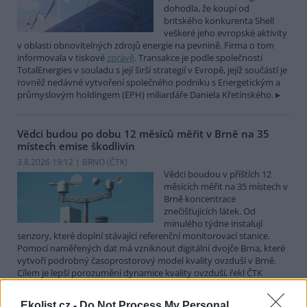
dohodla, že koupí od
britského konkurenta Shell
veškeré jeho evropské aktivity
v oblasti obnovitelných zdrojů energie na pevnině. Firma o tom
informovala v tiskové
zprávě
. Transakce je podle společnosti
TotalEnergies v souladu s její širší strategií v Evropě, jejíž součástí je
rovněž nedávné vytvoření společného podniku s Energetickým a
průmyslovým holdingem (EPH) miliardáře Daniela Křetínského.
Vědci budou po dobu 12 měsíců měřit v Brně na 35
místech emise škodlivin
3.8.2026 19:12 | BRNO (
ČTK
)
Vědci boudou v příštích 12
měsících měřit na 35 místech v
Brně koncentrace
znečišťujících látek. Od
minulého týdne instalují
senzory, které doplní stávající referenční monitorovací stanice.
Pomocí naměřených dat má vzniknout digitální dvojče Brna, které
vytvoří podrobný časoprostorový model kvality ovzduší v Brně.
Cílem je lepší porozumění dynamice kvality ovzduší, řekl ČTK
Ondřej Mikeš z pracoviště Masarykovy univerzity RECETOX.
Ekolist.cz -
Do Not Process My Personal