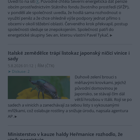
Uvedl to na síti
X
. Původně chtěla Severní energetická dát peníze
obcím prostřednictvím Státního fondu životního prostředí (SFŽP),
v pondělí ale společnost uvedla, že hodlá sama rozhodnout o
využití peněz a že chce ohledně výše podpory jednat přímo s
obcemi v okolí těžební oblasti. Červeného krok překvapil, postup
společnosti sleduje se znepokojením. Společnost patří do
energetické skupiny Sev.en, kterou vlastní Pavel Tykač.
Italské zemědělce trápí listokaz japonský ničící vinice i
sady
5.8.2026 01:12 | ŘÍM (
ČTK
)
Diskuse: 2
Duhově zelení brouci s
měňavými krovkami, jejichž
původní domovinou je
Japonsko, se stávají čím dál
větší hrozbou v Itálii. Rojí se po
sadech a vinicích a zanechávají za sebou listy s vykousanými
mřížkami, což oslabuje rostliny a snižuje úrodu, napsala agentura
AP.
Ministerstvo v kauze haldy Heřmanice rozhodlo, že
viník neexistuje