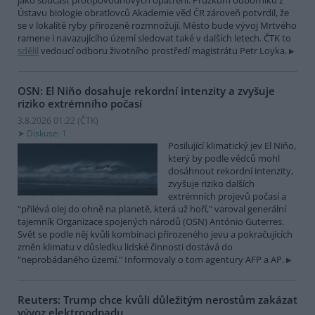
jako součást protipovodňových opatření. Průzkum odborníků z
Ústavu biologie obratlovců Akademie věd ČR zároveň potvrdil, že
se v lokalitě ryby přirozeně rozmnožují. Město bude vývoj Mrtvého
ramene i navazujícího území sledovat také v dalších letech. ČTK to
sdělil
vedoucí odboru životního prostředí magistrátu Petr Loyka.
OSN: El Niňo dosahuje rekordní intenzity a zvyšuje
riziko extrémního počasí
3.8.2026 01:22 (
ČTK
)
Diskuse: 1
Posilující klimatický jev El Niňo,
který by podle vědců mohl
dosáhnout rekordní intenzity,
zvyšuje riziko dalších
extrémních projevů počasí a
"přilévá olej do ohně na planetě, která už hoří," varoval generální
tajemník Organizace spojených národů (OSN) António Guterres.
Svět se podle něj kvůli kombinaci přirozeného jevu a pokračujících
změn klimatu v důsledku lidské činnosti dostává do
"neprobádaného území." Informovaly o tom agentury AFP a AP.
Reuters: Trump chce kvůli důležitým nerostům zakázat
vývoz elektroodpadu