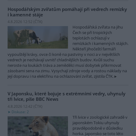
Hospodářským zvířatům pomáhají při vedrech remízky
i kamenné stáje
4.8.2026 12:52 (
ČTK
)
Hospodářská zvířata na jihu
Čech se při tropických
teplotách ochlazují v
remízkách i kamenných stájích.
Někteří jihočeští farmáři
vypouštějí krávy, ovce či koně na pastviny v noci a v největších
vedrech je nechávají uvnitř chladnějších budov. Kvůli suchu
neroste na loukách tráva a zemědělci musí dobytek přikrmovat
zásobami sena na zimu. Vysychají zdroje vody a rostou náklady na
její dopravu i na elektřinu na ochlazování zvířat, zjistila ČTK.
V Japonsku, které bojuje s extrémními vedry, uhynuly
tři lvice, píše BBC News
4.8.2026 12:42 (
ČTK
)
Diskuse: 2
Tři lvice v zoologické zahradě v
japonském Tokiu uhynuly
pravděpodobně v důsledku
horka. Japonsko se toto léto