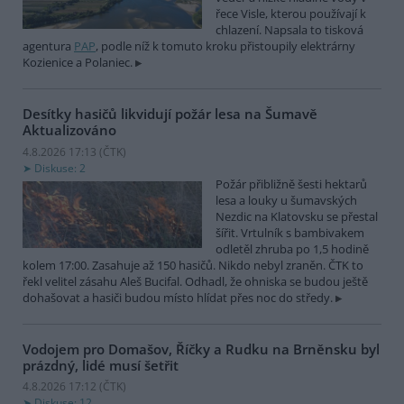
řece Visle, kterou používají k
chlazení. Napsala to tisková
agentura
PAP
, podle níž k tomuto kroku přistoupily elektrárny
Kozienice a Polaniec.
Desítky hasičů likvidují požár lesa na Šumavě
Aktualizováno
4.8.2026 17:13 (
ČTK
)
Diskuse: 2
Požár přibližně šesti hektarů
lesa a louky u šumavských
Nezdic na Klatovsku se přestal
šířit. Vrtulník s bambivakem
odletěl zhruba po 1,5 hodině
kolem 17:00. Zasahuje až 150 hasičů. Nikdo nebyl zraněn. ČTK to
řekl velitel zásahu Aleš Bucifal. Odhadl, že ohniska se budou ještě
dohašovat a hasiči budou místo hlídat přes noc do středy.
Vodojem pro Domašov, Říčky a Rudku na Brněnsku byl
prázdný, lidé musí šetřit
4.8.2026 17:12 (
ČTK
)
Diskuse: 12