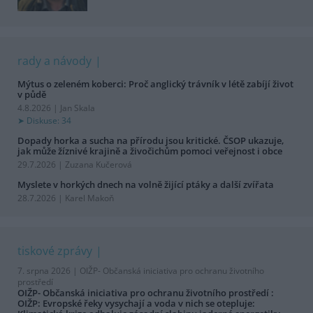
rady a návody
Mýtus o zeleném koberci: Proč anglický trávník v létě zabíjí život
v půdě
4.8.2026 | Jan Skala
Diskuse: 34
Dopady horka a sucha na přírodu jsou kritické. ČSOP ukazuje,
jak může žíznivé krajině a živočichům pomoci veřejnost i obce
29.7.2026 | Zuzana Kučerová
Myslete v horkých dnech na volně žijící ptáky a další zvířata
28.7.2026 | Karel Makoň
tiskové zprávy
7. srpna 2026 |
OIŽP- Občanská iniciativa pro ochranu životního
prostředí
OIŽP- Občanská iniciativa pro ochranu životního prostředí :
OIŽP: Evropské řeky vysychají a voda v nich se otepluje: