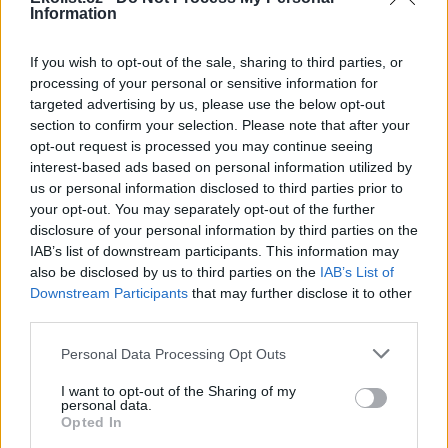
Information
Soutěska Sibiř v Teplických skalách v létě chladí, dnes
tam bylo přes 10 stupňů
If you wish to opt-out of the sale, sharing to third parties, or
3.8.2026 16:12 | TEPLICE NAD METUJÍ (
ČTK
)
processing of your personal or sensitive information for
Zájem o Teplické skály na
Náchodsku je v letních
targeted advertising by us, please use the below opt-out
měsících značný. Lidé
section to confirm your selection. Please note that after your
vyhledávají ve vedrech
opt-out request is processed you may continue seeing
příjemné klima skalních měst.
interest-based ads based on personal information utilized by
Příkladem je soutěska Sibiř, kde je v létě teplotní rozdíl nejméně 15
us or personal information disclosed to third parties prior to
stupňů Celsia. ČTK to řekla tajemnice městského úřadu v Teplicích
your opt-out. You may separately opt-out of the further
nad Metují Markéta Strnadová. Teplické skály patří městu. Do
soutěsky Sibiř se lze dostat běžně, je součástí prohlídkového
disclosure of your personal information by third parties on the
okruhu.
IAB’s list of downstream participants. This information may
also be disclosed by us to third parties on the
IAB’s List of
Downstream Participants
that may further disclose it to other
Farmáři mají kvůli suchu problémy s nedostatkem
third parties.
sena na krmení
3.8.2026 15:55 | ŽELEZNÝ ÚJEZD (
ČTK
)
Personal Data Processing Opt Outs
Diskuse: 12
Farmáři v Plzeňském kraji i v
I want to opt-out of the Sharing of my
dalších částech Česka mají
personal data.
problémy s nedostatkem sena
Opted In
a slámy pro krmení