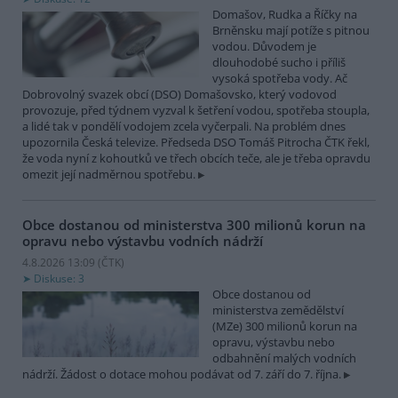
Domašov, Rudka a Říčky na
Brněnsku mají potíže s pitnou
vodou. Důvodem je
dlouhodobé sucho i příliš
vysoká spotřeba vody. Ač
Dobrovolný svazek obcí (DSO) Domašovsko, který vodovod
provozuje, před týdnem vyzval k šetření vodou, spotřeba stoupla,
a lidé tak v pondělí vodojem zcela vyčerpali. Na problém dnes
upozornila Česká televize. Předseda DSO Tomáš Pitrocha ČTK řekl,
že voda nyní z kohoutků ve třech obcích teče, ale je třeba opravdu
omezit její nadměrnou spotřebu.
Obce dostanou od ministerstva 300 milionů korun na
opravu nebo výstavbu vodních nádrží
4.8.2026 13:09 (
ČTK
)
Diskuse: 3
Obce dostanou od
ministerstva zemědělství
(MZe) 300 milionů korun na
opravu, výstavbu nebo
odbahnění malých vodních
nádrží. Žádost o dotace mohou podávat od 7. září do 7. října.