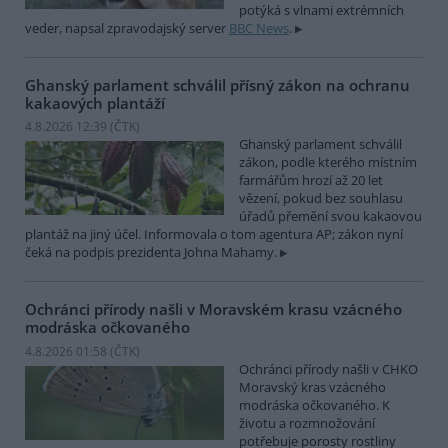
potýká s vlnami extrémních
veder, napsal zpravodajský server
BBC News
.
Ghanský parlament schválil přísný zákon na ochranu
kakaových plantáží
4.8.2026 12:39 (
ČTK
)
Ghanský parlament schválil
zákon, podle kterého místním
farmářům hrozí až 20 let
vězení, pokud bez souhlasu
úřadů přemění svou kakaovou
plantáž na jiný účel. Informovala o tom agentura AP; zákon nyní
čeká na podpis prezidenta Johna Mahamy.
Ochránci přírody našli v Moravském krasu vzácného
modráska očkovaného
4.8.2026 01:58 (
ČTK
)
Ochránci přírody našli v CHKO
Moravský kras vzácného
modráska očkovaného. K
životu a rozmnožování
potřebuje porosty rostliny