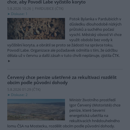
chce, aby Povodí Labe vyčistilo koryto
5.8.2026 10:26 | PARDUBICE (
ČTK
)
Diskuse: 1
Potok Bylanka v Pardubicích v
důsledku dlouhodobě nízkých
průtoků a suchého počasí
vyschl. Městský obvod VI chce
využít období bez vody k
vyčištění koryta, a obrátil se proto se žádostí na správce toku,
Povodí Labe. Organizace ale požadavek odmítla s tím, že údržbu
dělala už v červnu a další zásah v tuto chvíli neplánuje, zjistila ČTK.
Červený chce peníze ušetřené za rekultivaci rozdělit
obcím podle původní dohody
5.8.2026 01:29 (
ČTK
)
Diskuse: 2
Ministr životního prostředí
Igor Červený (Motoristé) chce
peníze, které Severní
energetická ušetřila na
rekultivacích hnědouhelného
lomu ČSA na Mostecku, rozdělit obcím podle původní dohody.