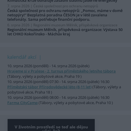
Klimatická krize odhaluje zásadní slabinu jaderné energetiky
7. srpna 2026 |
Česká společnost pro ochranu netopýrů
Česká společnost pro ochranu netopýrů: „Pomoc, máme v domě
netopýry!“ Bezplatná poradna ČESON je v létě zavalena
telefonáty. Sama potřebuje finanční podporu.
6. srpna 2026 |
Regionální muzeum Mělník, příspěvková organizace
Regionální muzeum Mělník, příspěvková organizace: Výstava 50
let CHKO Kokořínsko - Máchův kraj
kalendář akcí
10. srpna 2026 (pondělí) - 14. srpna 2026 (pátek)
Hrajeme si v Pralese - 2. turnus příměstského letního tábora
(Tábory, výlety a pobytové akce, Praha 19 )
10. srpna 2026 (pondělí) 07:30 - 14. srpna 2026 (pátek) 16:30
Příměstský tábor Přírodovědecké léto (8-11 let)
(Tábory, výlety a
pobytové akce, Praha 18 )
10. srpna 2026 (pondělí) 08:00 - 14. srpna 2026 (pátek) 16:30
Farma CityCamp
(Tábory, výlety a pobytové akce, Praha 10 )