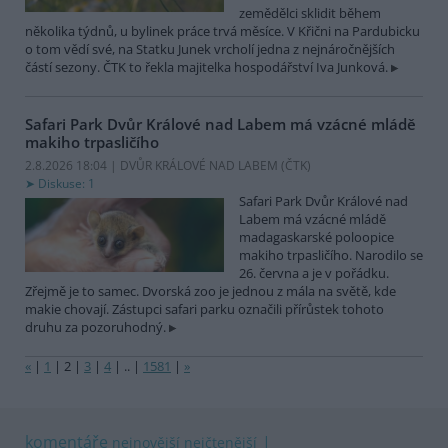
zemědělci sklidit během
několika týdnů, u bylinek práce trvá měsíce. V Křični na Pardubicku
o tom vědí své, na Statku Junek vrcholí jedna z nejnáročnějších
částí sezony. ČTK to řekla majitelka hospodářství Iva Junková.
Safari Park Dvůr Králové nad Labem má vzácné mládě
makiho trpasličího
2.8.2026 18:04 | DVŮR KRÁLOVÉ NAD LABEM (
ČTK
)
Diskuse: 1
Safari Park Dvůr Králové nad
Labem má vzácné mládě
madagaskarské poloopice
makiho trpasličího. Narodilo se
26. června a je v pořádku.
Zřejmě je to samec. Dvorská zoo je jednou z mála na světě, kde
makie chovají. Zástupci safari parku označili přírůstek tohoto
druhu za pozoruhodný.
«
|
1
|
2
|
3
|
4
|
..
|
1581
|
»
komentáře
nejnovější
nejčtenější