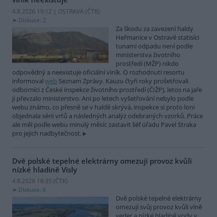
4.8.2026 19:12 | OSTRAVA (
ČTK
)
Diskuse: 2
Za škodu za zavezení haldy
Heřmanice v Ostravě statisíci
tunami odpadu není podle
ministerstva životního
prostředí (MŽP) nikdo
odpovědný a neexistuje oficiální viník. O rozhodnutí resortu
informoval
web
Seznam Zprávy. Kauzu čtyři roky prošetřovali
odborníci z České inspekce životního prostředí (ČIŽP), letos na jaře
ji převzalo ministerstvo. Ani po letech vyšetřování nebylo podle
webu známo, co přesně se v haldě skrývá, inspekce si proto loni
objednala sérii vrtů a následných analýz odebraných vzorků. Práce
ale měl podle webu minulý měsíc zastavit šéf úřadu Pavel Straka
pro jejich nadbytečnost.
Dvě polské tepelné elektrárny omezují provoz kvůli
nízké hladině Visly
4.8.2026 18:35 (
ČTK
)
Diskuse: 6
Dvě polské tepelné elektrárny
omezují svůj provoz kvůli vlně
veder a nízké hladině vody v