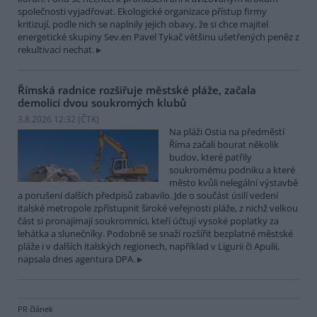
společnosti vyjadřovat. Ekologické organizace přístup firmy
kritizují, podle nich se naplnily jejich obavy, že si chce majitel
energetické skupiny Sev.en Pavel Tykač většinu ušetřených peněz z
rekultivací nechat.
Římská radnice rozšiřuje městské pláže, začala
demolicí dvou soukromých klubů
3.8.2026 12:32 (
ČTK
)
Na pláži Ostia na předměstí
Říma začali bourat několik
budov, které patřily
soukromému podniku a které
město kvůli nelegální výstavbě
a porušení dalších předpisů zabavilo. Jde o součást úsilí vedení
italské metropole zpřístupnit široké veřejnosti pláže, z nichž velkou
část si pronajímají soukromníci, kteří účtují vysoké poplatky za
lehátka a slunečníky. Podobně se snaží rozšířit bezplatné městské
pláže i v dalších italských regionech, například v Ligurii či Apulii,
napsala dnes agentura DPA.
PR článek