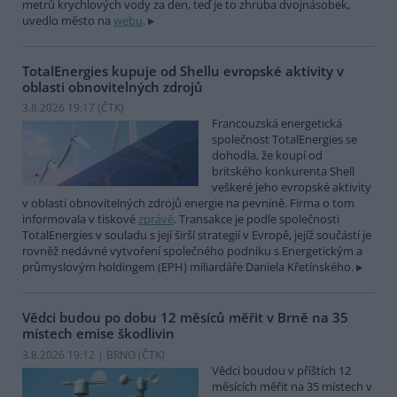
metrů krychlových vody za den, teď je to zhruba dvojnásobek,
uvedlo město na
webu
.
TotalEnergies kupuje od Shellu evropské aktivity v
oblasti obnovitelných zdrojů
3.8.2026 19:17 (
ČTK
)
Francouzská energetická
společnost TotalEnergies se
dohodla, že koupí od
britského konkurenta Shell
veškeré jeho evropské aktivity
v oblasti obnovitelných zdrojů energie na pevnině. Firma o tom
informovala v tiskové
zprávě
. Transakce je podle společnosti
TotalEnergies v souladu s její širší strategií v Evropě, jejíž součástí je
rovněž nedávné vytvoření společného podniku s Energetickým a
průmyslovým holdingem (EPH) miliardáře Daniela Křetínského.
Vědci budou po dobu 12 měsíců měřit v Brně na 35
místech emise škodlivin
3.8.2026 19:12 | BRNO (
ČTK
)
Vědci boudou v příštích 12
měsících měřit na 35 místech v