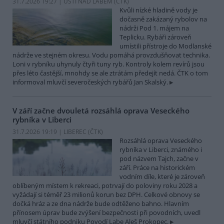
31.7.2026 19:27 | ÚSTÍ NAD LABEM (
ČTK
)
Kvůli nízké hladině vody je
dočasně zakázaný rybolov na
nádrži Pod 1. májem na
Teplicku. Rybáři zároveň
umístili přístroje do Modlanské
nádrže ve stejném okresu. Vodu pomáhá provzdušňovat technika.
Loni v rybníku uhynuly čtyři tuny ryb. Kontroly kolem revírů jsou
přes léto častější, mnohdy se ale ztrátám předejít nedá. ČTK o tom
informoval mluvčí severočeských rybářů Jan Skalský.
V září začne dvouletá rozsáhlá oprava Veseckého
rybníka v Liberci
31.7.2026 19:19 | LIBEREC (
ČTK
)
Rozsáhlá oprava Veseckého
rybníka v Liberci, známého i
pod názvem Tajch, začne v
září. Práce na historickém
vodním díle, které je zároveň
oblíbeným místem k rekreaci, potrvají do poloviny roku 2028 a
vyžádají si téměř 23 milionů korun bez DPH. Celkové obnovy se
dočká hráz a ze dna nádrže bude odtěženo bahno. Hlavním
přínosem úprav bude zvýšení bezpečnosti při povodních, uvedl
mluvčí státního podniku Povodí Labe Aleš Prokopec.