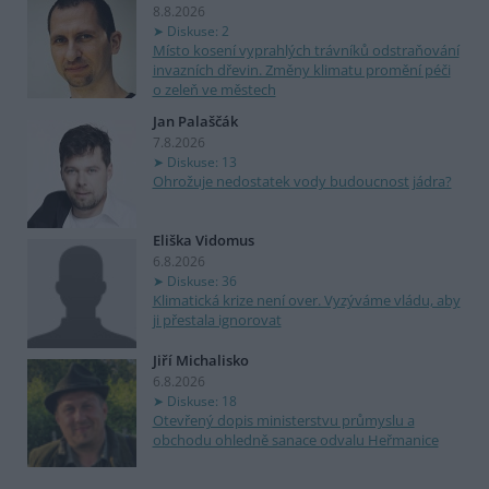
8.8.2026
Diskuse: 2
Místo kosení vyprahlých trávníků odstraňování
invazních dřevin. Změny klimatu promění péči
o zeleň ve městech
Jan Palaščák
7.8.2026
Diskuse: 13
Ohrožuje nedostatek vody budoucnost jádra?
Eliška Vidomus
6.8.2026
Diskuse: 36
Klimatická krize není over. Vyzýváme vládu, aby
ji přestala ignorovat
Jiří Michalisko
6.8.2026
Diskuse: 18
Otevřený dopis ministerstvu průmyslu a
obchodu ohledně sanace odvalu Heřmanice