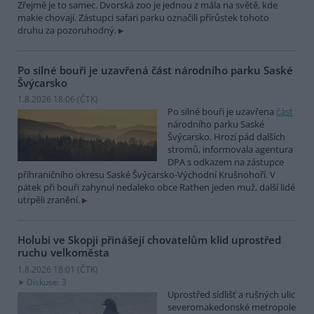
Zřejmě je to samec. Dvorská zoo je jednou z mála na světě, kde
makie chovají. Zástupci safari parku označili přírůstek tohoto
druhu za pozoruhodný.
Po silné bouři je uzavřená část národního parku Saské
Švýcarsko
1.8.2026 18:06 (
ČTK
)
Po silné bouři je uzavřena
část
národního parku Saské
Švýcarsko. Hrozí pád dalších
stromů, informovala agentura
DPA s odkazem na zástupce
příhraničního okresu Saské Švýcarsko-Východní Krušnohoří. V
pátek při bouři zahynul nedaleko obce Rathen jeden muž, další lidé
utrpěli zranění.
Holubi ve Skopji přinášejí chovatelům klid uprostřed
ruchu velkoměsta
1.8.2026 18:01 (
ČTK
)
Diskuse: 3
Uprostřed sídlišť a rušných ulic
severomakedonské metropole