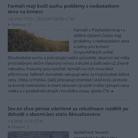
Farmáři mají kvůli suchu problémy s nedostatkem
sena na krmení
3.8.2026 15:55 | ŽELEZNÝ ÚJEZD (
ČTK
)
Diskuse: 12
Farmáři v Plzeňském kraji i v
dalších částech Česka mají
problémy s nedostatkem sena
a slámy pro krmení
hospodářských zvířat.
Dlouhodobé sucho a pokračující vedra způsobily, že první seč měla
proti běžným letům třetinový výnos a druhé a další seče už zřejmě
nebudou. Pastviny jsou vyschlé, farmáři na nich musí skot
přikrmovat. Někteří chovatelé nakupují seno za trojnásobek běžné
ceny, třeba i z Polska. Další připravují zmenšení stád krav, protože
se kromě nedostatku krmení zároveň výrazně snížila výkupní cena
mléka a v posledních dnech i hovězího masa, zjistila ČTK.
Sev.en chce peníze ušetřené za rekultivace rozdělit po
dohodě s obcemi,bez státu
Aktualizováno
3.8.2026 12:35 (
ČTK
)
Diskuse: 2
Společnost Severní
energetická hodlá sama