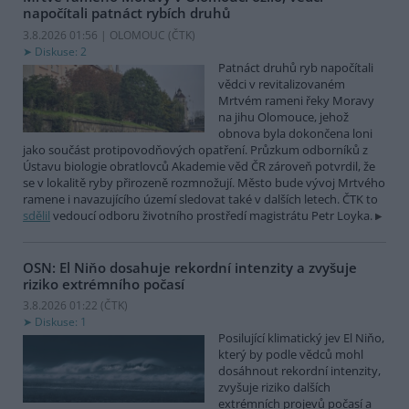
napočítali patnáct rybích druhů
3.8.2026 01:56 | OLOMOUC (
ČTK
)
Diskuse: 2
Patnáct druhů ryb napočítali
vědci v revitalizovaném
Mrtvém rameni řeky Moravy
na jihu Olomouce, jehož
obnova byla dokončena loni
jako součást protipovodňových opatření. Průzkum odborníků z
Ústavu biologie obratlovců Akademie věd ČR zároveň potvrdil, že
se v lokalitě ryby přirozeně rozmnožují. Město bude vývoj Mrtvého
ramene i navazujícího území sledovat také v dalších letech. ČTK to
sdělil
vedoucí odboru životního prostředí magistrátu Petr Loyka.
OSN: El Niňo dosahuje rekordní intenzity a zvyšuje
riziko extrémního počasí
3.8.2026 01:22 (
ČTK
)
Diskuse: 1
Posilující klimatický jev El Niňo,
který by podle vědců mohl
dosáhnout rekordní intenzity,
zvyšuje riziko dalších
extrémních projevů počasí a