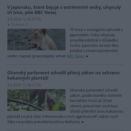
V Japonsku, které bojuje s extrémními vedry, uhynuly
tři lvice, píše BBC News
4.8.2026 12:42 (
ČTK
)
Diskuse: 2
Tři lvice v zoologické zahradě v
japonském Tokiu uhynuly
pravděpodobně v důsledku
horka. Japonsko se toto léto
potýká s vlnami extrémních
veder, napsal zpravodajský server
BBC News
.
Ghanský parlament schválil přísný zákon na ochranu
kakaových plantáží
4.8.2026 12:39 (
ČTK
)
Ghanský parlament schválil
zákon, podle kterého místním
farmářům hrozí až 20 let
vězení, pokud bez souhlasu
úřadů přemění svou kakaovou
plantáž na jiný účel. Informovala o tom agentura AP; zákon nyní
čeká na podpis prezidenta Johna Mahamy.