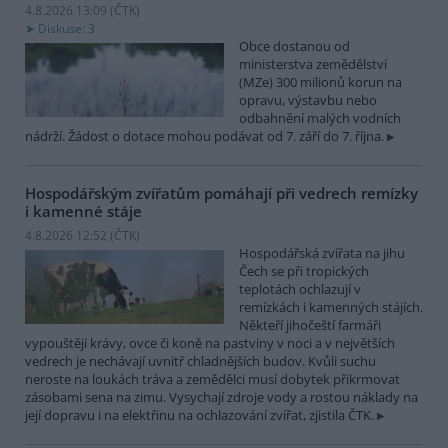
4.8.2026 13:09 (
ČTK
)
Diskuse: 3
Obce dostanou od
ministerstva zemědělství
(MZe) 300 milionů korun na
opravu, výstavbu nebo
odbahnění malých vodních
nádrží. Žádost o dotace mohou podávat od 7. září do 7. října.
Hospodářským zvířatům pomáhají při vedrech remízky
i kamenné stáje
4.8.2026 12:52 (
ČTK
)
Hospodářská zvířata na jihu
Čech se při tropických
teplotách ochlazují v
remízkách i kamenných stájích.
Někteří jihočeští farmáři
vypouštějí krávy, ovce či koně na pastviny v noci a v největších
vedrech je nechávají uvnitř chladnějších budov. Kvůli suchu
neroste na loukách tráva a zemědělci musí dobytek přikrmovat
zásobami sena na zimu. Vysychají zdroje vody a rostou náklady na
její dopravu i na elektřinu na ochlazování zvířat, zjistila ČTK.