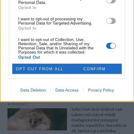
uvedl předseda spolku Čmelák Jan Korytář.
Personal Data.
Opted In
Sklizeň bylinek na Pardubicku je náročná a trvá měsíce
I want to opt-out of processing my
Personal Data for Targeted Advertising.
2.8.2026 18:12 | KŘIČEŇ (
ČTK
)
Opted In
Sklizeň léčivých bylinek je
mnohem náročnější než
I want to opt-out of Collection, Use,
běžných zemědělských plodin.
Retention, Sale, and/or Sharing of my
Zatímco obilí zvládnou
Personal Data that Is Unrelated with the
Purposes for which it was collected.
zemědělci sklidit během
Opted Out
několika týdnů, u bylinek práce trvá měsíce. V Křični na Pardubicku
o tom vědí své, na Statku Junek vrcholí jedna z nejnáročnějších
částí sezony. ČTK to řekla majitelka hospodářství Iva Junková.
OPT OUT FROM ALL
CONFIRM
Safari Park Dvůr Králové nad Labem má vzácné mládě
Data Deletion
Data Access
Privacy Policy
makiho trpasličího
2.8.2026 18:04 | DVŮR KRÁLOVÉ NAD LABEM (
ČTK
)
Diskuse: 1
Safari Park Dvůr Králové nad
Labem má vzácné mládě
madagaskarské poloopice
makiho trpasličího. Narodilo se
26. června a je v pořádku.