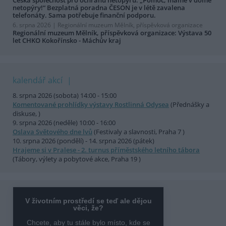
netopýry!“ Bezplatná poradna ČESON je v létě zavalena
telefonáty. Sama potřebuje finanční podporu.
6. srpna 2026 |
Regionální muzeum Mělník, příspěvková organizace
Regionální muzeum Mělník, příspěvková organizace: Výstava 50
let CHKO Kokořínsko - Máchův kraj
kalendář akcí
8. srpna 2026 (sobota) 14:00 - 15:00
Komentované prohlídky výstavy Rostlinná Odysea
(Přednášky a
diskuse, )
9. srpna 2026 (neděle) 10:00 - 16:00
Oslava Světového dne lvů
(Festivaly a slavnosti, Praha 7 )
10. srpna 2026 (pondělí) - 14. srpna 2026 (pátek)
Hrajeme si v Pralese - 2. turnus příměstského letního tábora
(Tábory, výlety a pobytové akce, Praha 19 )