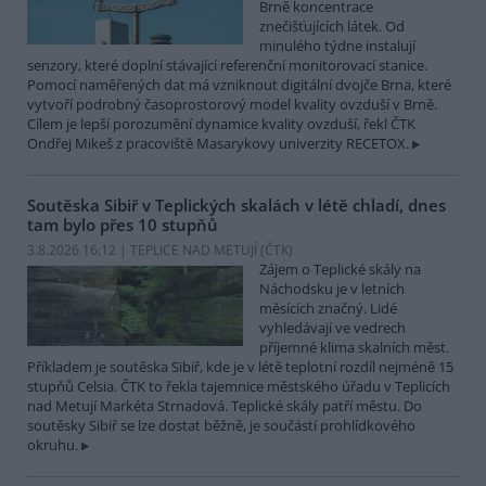
Brně koncentrace
znečišťujících látek. Od
minulého týdne instalují
senzory, které doplní stávající referenční monitorovací stanice.
Pomocí naměřených dat má vzniknout digitální dvojče Brna, které
vytvoří podrobný časoprostorový model kvality ovzduší v Brně.
Cílem je lepší porozumění dynamice kvality ovzduší, řekl ČTK
Ondřej Mikeš z pracoviště Masarykovy univerzity RECETOX.
Soutěska Sibiř v Teplických skalách v létě chladí, dnes
tam bylo přes 10 stupňů
3.8.2026 16:12 | TEPLICE NAD METUJÍ (
ČTK
)
Zájem o Teplické skály na
Náchodsku je v letních
měsících značný. Lidé
vyhledávají ve vedrech
příjemné klima skalních měst.
Příkladem je soutěska Sibiř, kde je v létě teplotní rozdíl nejméně 15
stupňů Celsia. ČTK to řekla tajemnice městského úřadu v Teplicích
nad Metují Markéta Strnadová. Teplické skály patří městu. Do
soutěsky Sibiř se lze dostat běžně, je součástí prohlídkového
okruhu.