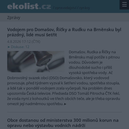
☰
/
zpravodajství
/
zprávy
Zprávy
Vodojem pro Domašov, Říčky a Rudku na Brněnsku byl
prázdný, lidé musí šetřit
4.8.2026 17:12 (
ČTK
)
Diskuse: 12
Domašov, Rudka a Říčky na
Brněnsku mají potíže s pitnou
vodou. Důvodem je
dlouhodobé sucho i příliš
vysoká spotřeba vody. Ač
Dobrovolný svazek obcí (DSO) Domašovsko, který vodovod
provozuje, před týdnem vyzval k šetření vodou, spotřeba stoupla,
a lidé tak v pondělí vodojem zcela vyčerpali. Na problém dnes
upozornila Česká televize. Předseda DSO Tomáš Pitrocha ČTK řekl,
že voda nyní z kohoutků ve třech obcích teče, ale je třeba opravdu
omezit její nadměrnou spotřebu.
Obce dostanou od ministerstva 300 milionů korun na
opravu nebo výstavbu vodních nádrží