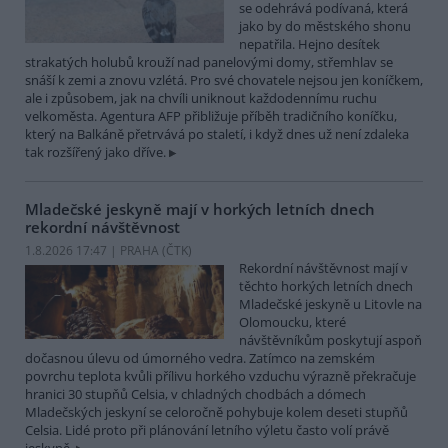
se odehrává podívaná, která
jako by do městského shonu
nepatřila. Hejno desítek
strakatých holubů krouží nad panelovými domy, střemhlav se
snáší k zemi a znovu vzlétá. Pro své chovatele nejsou jen koníčkem,
ale i způsobem, jak na chvíli uniknout každodennímu ruchu
velkoměsta. Agentura AFP přibližuje příběh tradičního koníčku,
který na Balkáně přetrvává po staletí, i když dnes už není zdaleka
tak rozšířený jako dříve.
Mladečské jeskyně mají v horkých letních dnech
rekordní návštěvnost
1.8.2026 17:47 | PRAHA (
ČTK
)
Rekordní návštěvnost mají v
těchto horkých letních dnech
Mladečské jeskyně u Litovle na
Olomoucku, které
návštěvníkům poskytují aspoň
dočasnou úlevu od úmorného vedra. Zatímco na zemském
povrchu teplota kvůli přílivu horkého vzduchu výrazně překračuje
hranici 30 stupňů Celsia, v chladných chodbách a dómech
Mladečských jeskyní se celoročně pohybuje kolem deseti stupňů
Celsia. Lidé proto při plánování letního výletu často volí právě