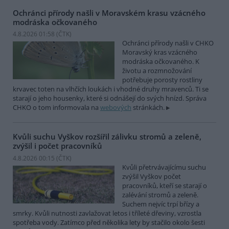
Ochránci přírody našli v Moravském krasu vzácného
modráska očkovaného
4.8.2026 01:58 (
ČTK
)
Ochránci přírody našli v CHKO
Moravský kras vzácného
modráska očkovaného. K
životu a rozmnožování
potřebuje porosty rostliny
krvavec toten na vlhčích loukách i vhodné druhy mravenců. Ti se
starají o jeho housenky, které si odnášejí do svých hnízd. Správa
CHKO o tom informovala na
webových
stránkách.
Kvůli suchu Vyškov rozšířil zálivku stromů a zeleně,
zvýšil i počet pracovníků
4.8.2026 00:15 (
ČTK
)
Kvůli přetrvávajícímu suchu
zvýšil Vyškov počet
pracovníků, kteří se starají o
zalévání stromů a zeleně.
Suchem nejvíc trpí břízy a
smrky. Kvůli nutnosti zavlažovat letos i tříleté dřeviny, vzrostla
spotřeba vody. Zatímco před několika lety by stačilo okolo šesti