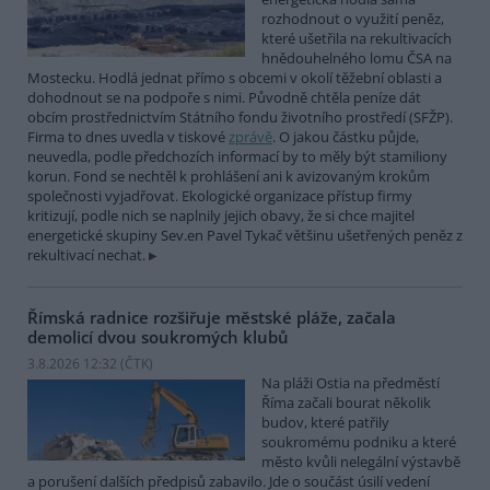
rozhodnout o využití peněz,
které ušetřila na rekultivacích
hnědouhelného lomu ČSA na
Mostecku. Hodlá jednat přímo s obcemi v okolí těžební oblasti a
dohodnout se na podpoře s nimi. Původně chtěla peníze dát
obcím prostřednictvím Státního fondu životního prostředí (SFŽP).
Firma to dnes uvedla v tiskové
zprávě
. O jakou částku půjde,
neuvedla, podle předchozích informací by to měly být stamiliony
korun. Fond se nechtěl k prohlášení ani k avizovaným krokům
společnosti vyjadřovat. Ekologické organizace přístup firmy
kritizují, podle nich se naplnily jejich obavy, že si chce majitel
energetické skupiny Sev.en Pavel Tykač většinu ušetřených peněz z
rekultivací nechat.
Římská radnice rozšiřuje městské pláže, začala
demolicí dvou soukromých klubů
3.8.2026 12:32 (
ČTK
)
Na pláži Ostia na předměstí
Říma začali bourat několik
budov, které patřily
soukromému podniku a které
město kvůli nelegální výstavbě
a porušení dalších předpisů zabavilo. Jde o součást úsilí vedení