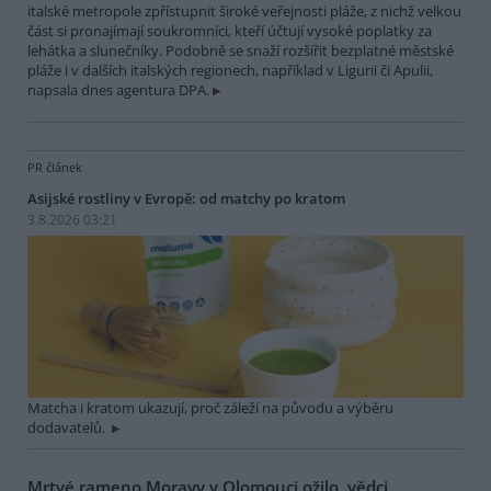
italské metropole zpřístupnit široké veřejnosti pláže, z nichž velkou
část si pronajímají soukromníci, kteří účtují vysoké poplatky za
lehátka a slunečníky. Podobně se snaží rozšířit bezplatné městské
pláže i v dalších italských regionech, například v Ligurii či Apulii,
napsala dnes agentura DPA.
PR článek
Asijské rostliny v Evropě: od matchy po kratom
3.8.2026 03:21
Matcha i kratom ukazují, proč záleží na původu a výběru
dodavatelů.
Mrtvé rameno Moravy v Olomouci ožilo, vědci