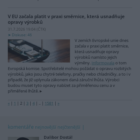
V EU začala platit v praxi směrnice, která usnadňuje
opravy výrobků
31.7.2026 19:04 (
ČTK
)
Diskuse: 46
V zemích Evropské unie dnes
začala v praxi platit směrnice,
která usnadňuje opravy
výrobků namísto jejich
výměny.
Informovala
o tom
Evropská komise. Spotřebitelé mohou požádat o opravu rozbitých
výrobků, jako jsou chytré telefony, pračky nebo chladničky, a to i v
případě, že již uplynula zákonem daná záruční lhůta. Výrobci
budou muset tyto opravy nabízet za přiměřenou cenu a v
přiměřené lhůtě.
«
|
1
|
2
|
3
|
4
|
..
|
1581
|
»
komentáře
nejnovější
nejčtenější
Dalibor Dostál