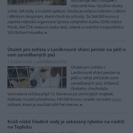
seznamuje děti i dospělé s
obyvateli lesa. Využívá siluety
zvířat, QR kódy a mobilní aplikaci. Stezka je určena rodinám s dětmi
i dětským skupinám, které chodí do přírody. Za 244 000 korun ji
zajistila městská organizace Správa veřejného statku (SVS) města
Plzně, řekl ČTK vedoucí úseku lesů, zeleně a vodního hospodářství
SVS Richard Havelka.
Útulek pro zvířata v Lanškrouně shání peníze na péči o
osm zanedbaných psů
1.8.2026 16:55 | LANŠKROUN (
ČTK
)
Útulek pro zvířata v
Lanškrouně shání peníze na
péči o náhlý přírůstek osmi
zanedbaných psů, kříženců
čínského chocholáče.
Vystrašená zvířata přijal 13. července po úmrtí jejich majitele.
Náklady na péči přesáhnou 100 000 korun, uvedlo na svém
webu
zařízení, které je součástí sítě Pet Heroes.
Kvůli nízké hladině vody je zakázaný rybolov na nádrži
na Teplicku