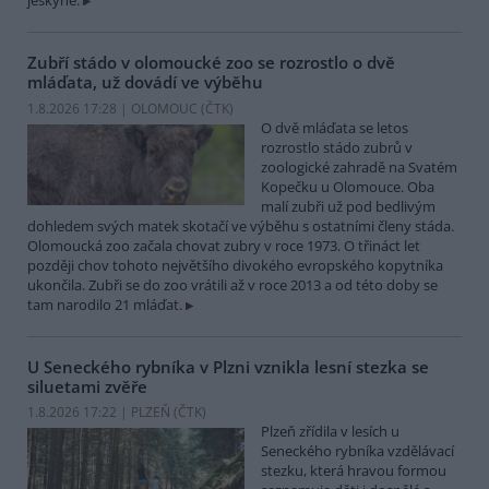
jeskyně.
Zubří stádo v olomoucké zoo se rozrostlo o dvě
mláďata, už dovádí ve výběhu
1.8.2026 17:28 | OLOMOUC (
ČTK
)
O dvě mláďata se letos
rozrostlo stádo zubrů v
zoologické zahradě na Svatém
Kopečku u Olomouce. Oba
malí zubři už pod bedlivým
dohledem svých matek skotačí ve výběhu s ostatními členy stáda.
Olomoucká zoo začala chovat zubry v roce 1973. O třináct let
později chov tohoto největšího divokého evropského kopytníka
ukončila. Zubři se do zoo vrátili až v roce 2013 a od této doby se
tam narodilo 21 mláďat.
U Seneckého rybníka v Plzni vznikla lesní stezka se
siluetami zvěře
1.8.2026 17:22 | PLZEŇ (
ČTK
)
Plzeň zřídila v lesích u
Seneckého rybníka vzdělávací
stezku, která hravou formou