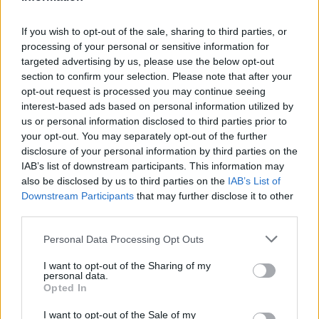
Českolipsku chystá obnovu
pomníku v Olšině. Připomínat
If you wish to opt-out of the sale, sharing to third parties, or
bude příběh místní kdysi
processing of your personal or sensitive information for
významné obce s poštou,
četnickou stanicí i několika hostinci, která zanikla zhruba před 80
targeted advertising by us, please use the below opt-out
lety kvůli zřízení vojenského výcvikového prostoru Ralsko.
section to confirm your selection. Please note that after your
Opravený pomník chce geopark ukázat na konci srpna při akci
opt-out request is processed you may continue seeing
Proměny, která každoročně připomíná historii zaniklých obcí z
interest-based ads based on personal information utilized by
tohoto území. ČTK o tom informovala ředitelka Národního
us or personal information disclosed to third parties prior to
geoparku Ralsko Lenka Mrázová.
your opt-out. You may separately opt-out of the further
disclosure of your personal information by third parties on the
Čeští a němečtí ochránci přírody obnoví biodiverzitu
IAB’s list of downstream participants. This information may
kolem Liberce a Žitavy
also be disclosed by us to third parties on the
IAB’s List of
2.8.2026 18:32 | LIBEREC (
ČTK
)
Downstream Participants
that may further disclose it to other
Čeští a němečtí ochránci
third parties.
přírody chtějí obnovit
biologickou rozmanitost na
Personal Data Processing Opt Outs
více než 150 hektarech
zemědělské, příměstské a lesní
I want to opt-out of the Sharing of my
krajiny v okolí Liberce a německé Žitavy. Na společném
personal data.
přeshraničním projektu budou spolupracovat tři organizace:
Opted In
Čmelák – Společnost přátel přírody, Centrum ochrany přírody
Žitavské hory a Mezinárodní centrum setkávání St. Marienthal,
I want to opt-out of the Sale of my