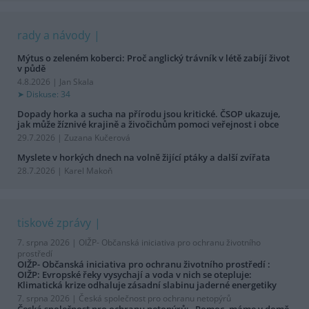
rady a návody
Mýtus o zeleném koberci: Proč anglický trávník v létě zabíjí život
v půdě
4.8.2026 | Jan Skala
Diskuse: 34
Dopady horka a sucha na přírodu jsou kritické. ČSOP ukazuje,
jak může žíznivé krajině a živočichům pomoci veřejnost i obce
29.7.2026 | Zuzana Kučerová
Myslete v horkých dnech na volně žijící ptáky a další zvířata
28.7.2026 | Karel Makoň
tiskové zprávy
7. srpna 2026 |
OIŽP- Občanská iniciativa pro ochranu životního
prostředí
OIŽP- Občanská iniciativa pro ochranu životního prostředí :
OIŽP: Evropské řeky vysychají a voda v nich se otepluje:
Klimatická krize odhaluje zásadní slabinu jaderné energetiky
7. srpna 2026 |
Česká společnost pro ochranu netopýrů
Česká společnost pro ochranu netopýrů: „Pomoc, máme v domě