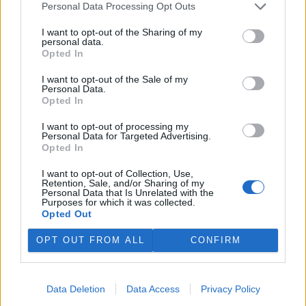
Kopečku u Olomouce. Oba
Personal Data Processing Opt Outs
malí zubři už pod bedlivým
dohledem svých matek skotačí ve výběhu s ostatními členy stáda.
I want to opt-out of the Sharing of my
Olomoucká zoo začala chovat zubry v roce 1973. O třináct let
personal data.
později chov tohoto největšího divokého evropského kopytníka
Opted In
ukončila. Zubři se do zoo vrátili až v roce 2013 a od této doby se
tam narodilo 21 mláďat.
I want to opt-out of the Sale of my
Personal Data.
Opted In
U Seneckého rybníka v Plzni vznikla lesní stezka se
I want to opt-out of processing my
siluetami zvěře
Personal Data for Targeted Advertising.
1.8.2026 17:22 | PLZEŇ (
ČTK
)
Opted In
Plzeň zřídila v lesích u
Seneckého rybníka vzdělávací
I want to opt-out of Collection, Use,
stezku, která hravou formou
Retention, Sale, and/or Sharing of my
Personal Data that Is Unrelated with the
seznamuje děti i dospělé s
Purposes for which it was collected.
obyvateli lesa. Využívá siluety
Opted Out
zvířat, QR kódy a mobilní aplikaci. Stezka je určena rodinám s dětmi
i dětským skupinám, které chodí do přírody. Za 244 000 korun ji
OPT OUT FROM ALL
CONFIRM
zajistila městská organizace Správa veřejného statku (SVS) města
Plzně, řekl ČTK vedoucí úseku lesů, zeleně a vodního hospodářství
SVS Richard Havelka.
Data Deletion
Data Access
Privacy Policy