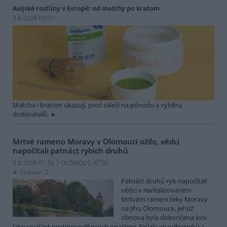
Asijské rostliny v Evropě: od matchy po kratom
3.8.2026 03:21
Matcha i kratom ukazují, proč záleží na původu a výběru
dodavatelů.
Mrtvé rameno Moravy v Olomouci ožilo, vědci
napočítali patnáct rybích druhů
3.8.2026 01:56 | OLOMOUC (
ČTK
)
Diskuse: 2
Patnáct druhů ryb napočítali
vědci v revitalizovaném
Mrtvém rameni řeky Moravy
na jihu Olomouce, jehož
obnova byla dokončena loni
jako součást protipovodňových opatření. Průzkum odborníků z