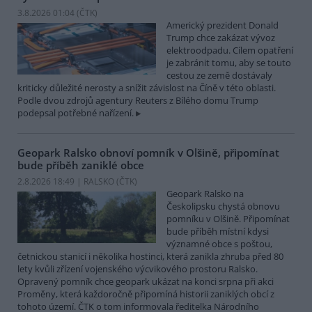
3.8.2026 01:04 (
ČTK
)
Americký prezident Donald
Trump chce zakázat vývoz
elektroodpadu. Cílem opatření
je zabránit tomu, aby se touto
cestou ze země dostávaly
kriticky důležité nerosty a snížit závislost na Číně v této oblasti.
Podle dvou zdrojů agentury Reuters z Bílého domu Trump
podepsal potřebné nařízení.
Geopark Ralsko obnoví pomník v Olšině, připomínat
bude příběh zaniklé obce
2.8.2026 18:49 | RALSKO (
ČTK
)
Geopark Ralsko na
Českolipsku chystá obnovu
pomníku v Olšině. Připomínat
bude příběh místní kdysi
významné obce s poštou,
četnickou stanicí i několika hostinci, která zanikla zhruba před 80
lety kvůli zřízení vojenského výcvikového prostoru Ralsko.
Opravený pomník chce geopark ukázat na konci srpna při akci
Proměny, která každoročně připomíná historii zaniklých obcí z
tohoto území. ČTK o tom informovala ředitelka Národního