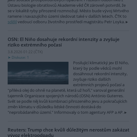
Ústavu biologie obratlovců Akademie věd ČR zároveň potvrdil, že
se v lokalitě ryby přirozeně rozmnožují. Město bude vývoj Mrtvého
ramene i navazujícího území sledovat také v dalších letech. ČTK to
sdělil
vedoucí odboru životního prostředí magistrátu Petr Loyka.
OSN: El Niňo dosahuje rekordní intenzity a zvyšuje
riziko extrémního počasí
3.8.2026 01:22 (
ČTK
)
Diskuse: 1
Posilující klimatický jev El Niňo,
který by podle vědců mohl
dosáhnout rekordní intenzity,
zvyšuje riziko dalších
extrémních projevů počasí a
"přilévá olej do ohně na planetě, která už hoří," varoval generální
tajemník Organizace spojených národů (OSN) António Guterres.
Svět se podle něj kvůli kombinaci přirozeného jevu a pokračujících
změn klimatu v důsledku lidské činnosti dostává do
"neprobádaného území." Informovaly o tom agentury AFP a AP.
Reuters: Trump chce kvůli důležitým nerostům zakázat
vývoz elektroodpadu