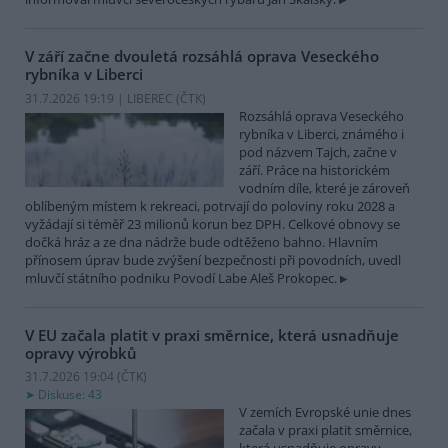
V září začne dvouletá rozsáhlá oprava Veseckého
rybníka v Liberci
31.7.2026 19:19 | LIBEREC (
ČTK
)
Rozsáhlá oprava Veseckého
rybníka v Liberci, známého i
pod názvem Tajch, začne v
září. Práce na historickém
vodním díle, které je zároveň
oblíbeným místem k rekreaci, potrvají do poloviny roku 2028 a
vyžádají si téměř 23 milionů korun bez DPH. Celkové obnovy se
dočká hráz a ze dna nádrže bude odtěženo bahno. Hlavním
přínosem úprav bude zvýšení bezpečnosti při povodních, uvedl
mluvčí státního podniku Povodí Labe Aleš Prokopec.
V EU začala platit v praxi směrnice, která usnadňuje
opravy výrobků
31.7.2026 19:04 (
ČTK
)
Diskuse: 43
V zemích Evropské unie dnes
začala v praxi platit směrnice,