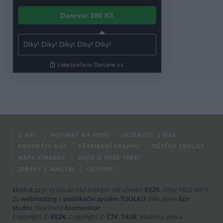
O NÁS
NOVINKY NA WEBU
INZERUJTE U NÁS
PODPOŘTE NÁS
PŘEBÍRÁNÍ OBSAHU
TIŠTĚNÝ EKOLIST
MAPA STRÁNEK
DEJTE O SOBĚ VĚDĚT
ZPRÁVY E-MAILEM
COOKIES
Ekolist.cz
je vydáván občanským sdružením
BEZK
. ISSN 1802-9019.
Za
webhosting
a
publikační systém TOOLKIT
děkujeme
Ecn
studiu
. Navštivte
Ecomonitor
.
Copyright ©
BEZK
. Copyright ©
ČTK
,
TASR
. Všechna práva