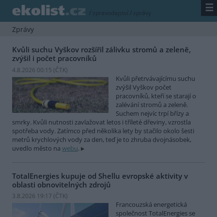
☰
/
zpravodajství
/
zprávy
Zprávy
Kvůli suchu Vyškov rozšířil zálivku stromů a zeleně,
zvýšil i počet pracovníků
4.8.2026 00:15 (
ČTK
)
Kvůli přetrvávajícímu suchu
zvýšil Vyškov počet
pracovníků, kteří se starají o
zalévání stromů a zeleně.
Suchem nejvíc trpí břízy a
smrky. Kvůli nutnosti zavlažovat letos i tříleté dřeviny, vzrostla
spotřeba vody. Zatímco před několika lety by stačilo okolo šesti
metrů krychlových vody za den, teď je to zhruba dvojnásobek,
uvedlo město na
webu
.
TotalEnergies kupuje od Shellu evropské aktivity v
oblasti obnovitelných zdrojů
3.8.2026 19:17 (
ČTK
)
Francouzská energetická
společnost TotalEnergies se