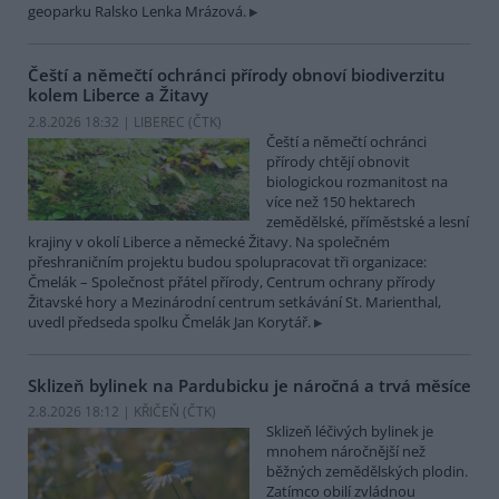
geoparku Ralsko Lenka Mrázová.
Čeští a němečtí ochránci přírody obnoví biodiverzitu
kolem Liberce a Žitavy
2.8.2026 18:32 | LIBEREC (
ČTK
)
Čeští a němečtí ochránci
přírody chtějí obnovit
biologickou rozmanitost na
více než 150 hektarech
zemědělské, příměstské a lesní
krajiny v okolí Liberce a německé Žitavy. Na společném
přeshraničním projektu budou spolupracovat tři organizace:
Čmelák – Společnost přátel přírody, Centrum ochrany přírody
Žitavské hory a Mezinárodní centrum setkávání St. Marienthal,
uvedl předseda spolku Čmelák Jan Korytář.
Sklizeň bylinek na Pardubicku je náročná a trvá měsíce
2.8.2026 18:12 | KŘIČEŇ (
ČTK
)
Sklizeň léčivých bylinek je
mnohem náročnější než
běžných zemědělských plodin.
Zatímco obilí zvládnou