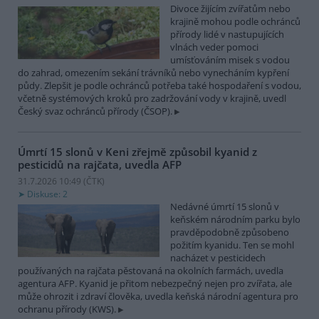
Divoce žijícím zvířatům nebo
krajině mohou podle ochránců
přírody lidé v nastupujících
vlnách veder pomoci
umísťováním misek s vodou
do zahrad, omezením sekání trávníků nebo vynecháním kypření
půdy. Zlepšit je podle ochránců potřeba také hospodaření s vodou,
včetně systémových kroků pro zadržování vody v krajině, uvedl
Český svaz ochránců přírody (ČSOP).
Úmrtí 15 slonů v Keni zřejmě způsobil kyanid z
pesticidů na rajčata, uvedla AFP
31.7.2026 10:49 (
ČTK
)
Diskuse: 2
Nedávné úmrtí 15 slonů v
keňském národním parku bylo
pravděpodobně způsobeno
požitím kyanidu. Ten se mohl
nacházet v pesticidech
používaných na rajčata pěstovaná na okolních farmách, uvedla
agentura AFP. Kyanid je přitom nebezpečný nejen pro zvířata, ale
může ohrozit i zdraví člověka, uvedla keňská národní agentura pro
ochranu přírody (KWS).