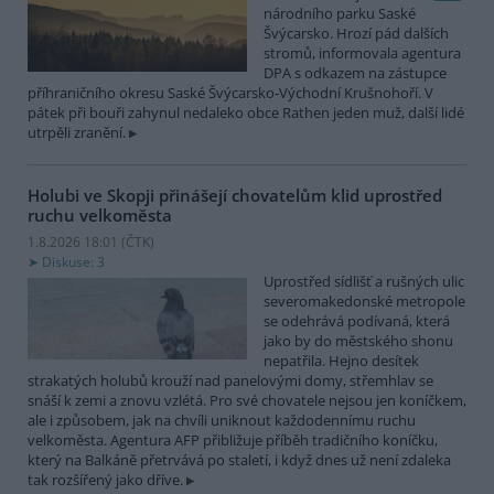
národního parku Saské
Švýcarsko. Hrozí pád dalších
stromů, informovala agentura
DPA s odkazem na zástupce
příhraničního okresu Saské Švýcarsko-Východní Krušnohoří. V
pátek při bouři zahynul nedaleko obce Rathen jeden muž, další lidé
utrpěli zranění.
Holubi ve Skopji přinášejí chovatelům klid uprostřed
ruchu velkoměsta
1.8.2026 18:01 (
ČTK
)
Diskuse: 3
Uprostřed sídlišť a rušných ulic
severomakedonské metropole
se odehrává podívaná, která
jako by do městského shonu
nepatřila. Hejno desítek
strakatých holubů krouží nad panelovými domy, střemhlav se
snáší k zemi a znovu vzlétá. Pro své chovatele nejsou jen koníčkem,
ale i způsobem, jak na chvíli uniknout každodennímu ruchu
velkoměsta. Agentura AFP přibližuje příběh tradičního koníčku,
který na Balkáně přetrvává po staletí, i když dnes už není zdaleka
tak rozšířený jako dříve.