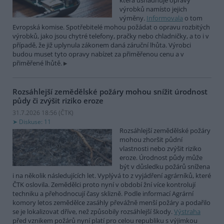
která usnadňuje opravy
výrobků namísto jejich
výměny.
Informovala
o tom
Evropská komise. Spotřebitelé mohou požádat o opravu rozbitých
výrobků, jako jsou chytré telefony, pračky nebo chladničky, a to i v
případě, že již uplynula zákonem daná záruční lhůta. Výrobci
budou muset tyto opravy nabízet za přiměřenou cenu a v
přiměřené lhůtě.
Rozsáhlejší zemědělské požáry mohou snížit úrodnost
půdy či zvýšit riziko eroze
31.7.2026 18:56 (
ČTK
)
Diskuse: 11
Rozsáhlejší zemědělské požáry
mohou zhoršit půdní
vlastnosti nebo zvýšit riziko
eroze. Úrodnost půdy může
být v důsledku požárů snížena
i na několik následujících let. Vyplývá to z vyjádření agrárníků, které
ČTK oslovila. Zemědělci proto nyní v období žní více kontrolují
techniku a přehodnocují časy sklizně. Podle informací Agrární
komory letos zemědělce zasáhly převážně menší požáry a podařilo
se je lokalizovat dříve, než způsobily rozsáhlejší škody.
Výstraha
před vznikem požárů nyní platí pro celou republiku s výjimkou