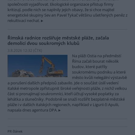
společnosti vyjadřovat. Ekologické organizace přístup firmy
kritizují, podle nich se naplnily jejich obavy, že si chce majitel
energetické skupiny Sev.en Pavel Tykač většinu ušetřených peněz z
rekultivací nechat.
Římská radnice rozšiřuje městské pláže, začala
demolicí dvou soukromých klubů
3.8.2026 12:32 (
ČTK
)
Na pláži Ostia na předměstí
Říma začali bourat několik
budov, které patřily
soukromému podniku a které
město kvůli nelegální výstavbě
a porušení dalších předpisů zabavilo. Jde o součást úsilí vedení
italské metropole zpřístupnit široké veřejnosti pláže, z nichž velkou
část si pronajímají soukromníci, kteří účtují vysoké poplatky za
lehátka a slunečníky. Podobně se snaží rozšířit bezplatné městské
pláže i v dalších italských regionech, například v Ligurii či Apulii,
napsala dnes agentura DPA.
PR článek