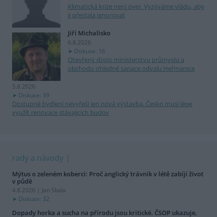
Klimatická krize není over. Vyzýváme vládu, aby
ji přestala ignorovat
Jiří Michalisko
6.8.2026
Diskuse: 16
Otevřený dopis ministerstvu průmyslu a
obchodu ohledně sanace odvalu Heřmanice
5.8.2026
Diskuse: 39
Dostupné bydlení nevyřeší jen nová výstavba. Česko musí lépe
využít renovace stávajících budov
rady a návody
Mýtus o zeleném koberci: Proč anglický trávník v létě zabíjí život
v půdě
4.8.2026 | Jan Skala
Diskuse: 32
Dopady horka a sucha na přírodu jsou kritické. ČSOP ukazuje,