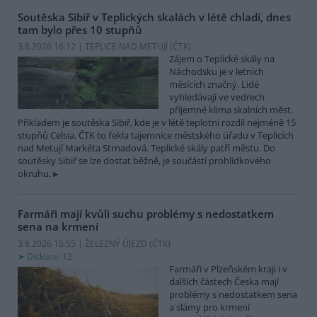
Soutěska Sibiř v Teplických skalách v létě chladí, dnes
tam bylo přes 10 stupňů
3.8.2026 16:12 | TEPLICE NAD METUJÍ (
ČTK
)
Zájem o Teplické skály na
Náchodsku je v letních
měsících značný. Lidé
vyhledávají ve vedrech
příjemné klima skalních měst.
Příkladem je soutěska Sibiř, kde je v létě teplotní rozdíl nejméně 15
stupňů Celsia. ČTK to řekla tajemnice městského úřadu v Teplicích
nad Metují Markéta Strnadová. Teplické skály patří městu. Do
soutěsky Sibiř se lze dostat běžně, je součástí prohlídkového
okruhu.
Farmáři mají kvůli suchu problémy s nedostatkem
sena na krmení
3.8.2026 15:55 | ŽELEZNÝ ÚJEZD (
ČTK
)
Diskuse: 12
Farmáři v Plzeňském kraji i v
dalších částech Česka mají
problémy s nedostatkem sena
a slámy pro krmení