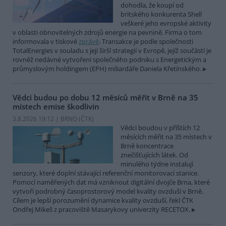
dohodla, že koupí od
britského konkurenta Shell
veškeré jeho evropské aktivity
v oblasti obnovitelných zdrojů energie na pevnině. Firma o tom
informovala v tiskové
zprávě
. Transakce je podle společnosti
TotalEnergies v souladu s její širší strategií v Evropě, jejíž součástí je
rovněž nedávné vytvoření společného podniku s Energetickým a
průmyslovým holdingem (EPH) miliardáře Daniela Křetínského.
Vědci budou po dobu 12 měsíců měřit v Brně na 35
místech emise škodlivin
3.8.2026 19:12 | BRNO (
ČTK
)
Vědci boudou v příštích 12
měsících měřit na 35 místech v
Brně koncentrace
znečišťujících látek. Od
minulého týdne instalují
senzory, které doplní stávající referenční monitorovací stanice.
Pomocí naměřených dat má vzniknout digitální dvojče Brna, které
vytvoří podrobný časoprostorový model kvality ovzduší v Brně.
Cílem je lepší porozumění dynamice kvality ovzduší, řekl ČTK
Ondřej Mikeš z pracoviště Masarykovy univerzity RECETOX.