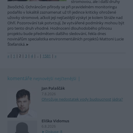
stromovou, ale i další druhy
živočichů. Ochráncům přírody se při pravidelném monitoringu
podařilo v lokalitě zaznamenat už tři jedince kriticky ohrožené
užovky stromové, ačkoli její nejčastější výskyt je kolem Stráže nad
Ohří. Pozorování tak potvrzují, že vytvářené podmínky mohou být
pro tento druh vhodné. Hodnocení dlouhodobého přínosu
projektu bude předmětem dalšího sledování, řekla dnes
novinářům specialistka environmentálních projektů Mattoni Lucie
Štefanská.
«
|
1
|
2
|
3
|
4
|
..
|
1581
|
»
komentáře
nejnovější
nejčtenější
Jan Palaščák
7.8.2026
Ohrožuje nedostatek vody budoucnost jádra?
Eliška Vidomus
6.8.2026
Diskuse: 8