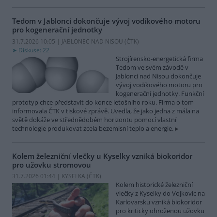
Tedom v Jablonci dokončuje vývoj vodíkového motoru
pro kogenerační jednotky
31.7.2026 10:05 | JABLONEC NAD NISOU (
ČTK
)
Diskuse: 22
Strojírensko-energetická firma
Tedom ve svém závodě v
Jablonci nad Nisou dokončuje
vývoj vodíkového motoru pro
kogenerační jednotky. Funkční
prototyp chce představit do konce letošního roku. Firma o tom
informovala ČTK v tiskové zprávě. Uvedla, že jako jedna z mála na
světě dokáže ve střednědobém horizontu pomocí vlastní
technologie produkovat zcela bezemisní teplo a energie.
Kolem železniční vlečky u Kyselky vzniká biokoridor
pro užovku stromovou
31.7.2026 01:44 | KYSELKA (
ČTK
)
Kolem historické železniční
vlečky z Kyselky do Vojkovic na
Karlovarsku vzniká biokoridor
pro kriticky ohroženou užovku