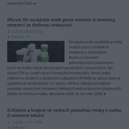
severních Čech.
Mluvčí: EU nezakáže malé porce omáček či smetany,
omezení se dotknou restaurací
31.7.2026 18:47 (
ČTK
)
Diskuse: 19
Evropská unie nezakáže prodej
malých porcí omáček či
smetany v obchodech.
Budoucí omezení
jednorázových plastových
porcí se budou týkat pouze jejich používání v restauracích. Na
dotaz ČTK to uvedl mluvčí Evropské komise (EK). Nové unijní
nařízení o obalech a obalových odpadech (PPWR) se začne obecně
uplatňovat od letošního 12. srpna. Většina nejvýznamnějších
pravidel, mimo jiné i omezení některých jednorázových plastových
obalů na dochucovadla, ale začne platit až od roku 2030.
Zvířatům a krajině ve vedrech pomohou misky s vodou
či omezení sekání
31.7.2026 11:01 (
ČTK
)
Diskuse: 1