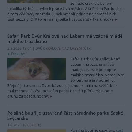
zemědělci sklidit během
několika týdnů, u bylinek práce trvá měsíce. V Křični na Pardubicku
o tom vědí své, na Statku Junek vrcholí jedna z nejnáročnějších
částí sezony. ČTK to řekla majitelka hospodářství Iva Junková.
Safari Park Dvůr Králové nad Labem má vzácné mládě
makiho trpasličího
2.8.2026 18:04 | DVŮR KRÁLOVÉ NAD LABEM (
ČTK
)
Diskuse: 1
Safari Park Dvůr Králové nad
Labem má vzácné mládě
madagaskarské poloopice
makiho trpasličího. Narodilo se
26. června a je v pořádku.
Zřejmě je to samec. Dvorská zoo je jednou z mála na světě, kde
makie chovají. Zástupci safari parku označili přírůstek tohoto
druhu za pozoruhodný.
Po silné bouři je uzavřená část národního parku Saské
Švýcarsko
1.8.2026 18:06 (
ČTK
)
Po silné bouři je uzavřena
část