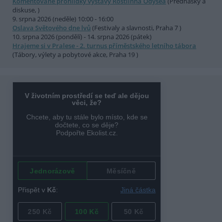
Komentované prohlídky výstavy Rostlinná Odysea
(Přednášky a
diskuse, )
9. srpna 2026 (neděle) 10:00 - 16:00
Oslava Světového dne lvů
(Festivaly a slavnosti, Praha 7 )
10. srpna 2026 (pondělí) - 14. srpna 2026 (pátek)
Hrajeme si v Pralese - 2. turnus příměstského letního tábora
(Tábory, výlety a pobytové akce, Praha 19 )