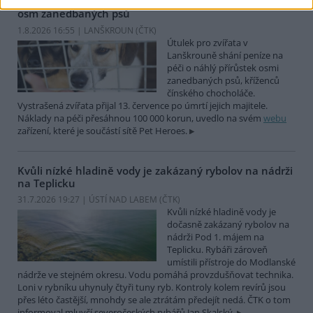
Útulek pro zvířata v Lanškrouně shání peníze na péči o
osm zanedbaných psů
1.8.2026 16:55 | LANŠKROUN (
ČTK
)
Útulek pro zvířata v
Lanškrouně shání peníze na
péči o náhlý přírůstek osmi
zanedbaných psů, kříženců
čínského chocholáče.
Vystrašená zvířata přijal 13. července po úmrtí jejich majitele.
Náklady na péči přesáhnou 100 000 korun, uvedlo na svém
webu
zařízení, které je součástí sítě Pet Heroes.
Kvůli nízké hladině vody je zakázaný rybolov na nádrži
na Teplicku
31.7.2026 19:27 | ÚSTÍ NAD LABEM (
ČTK
)
Kvůli nízké hladině vody je
dočasně zakázaný rybolov na
nádrži Pod 1. májem na
Teplicku. Rybáři zároveň
umístili přístroje do Modlanské
nádrže ve stejném okresu. Vodu pomáhá provzdušňovat technika.
Loni v rybníku uhynuly čtyři tuny ryb. Kontroly kolem revírů jsou
přes léto častější, mnohdy se ale ztrátám předejít nedá. ČTK o tom
informoval mluvčí severočeských rybářů Jan Skalský.