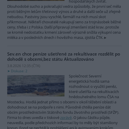
hospodářských zvířat.
Dlouhodobé sucho a pokračující vedra způsobily, že první seč měla
proti běžným letům třetinový výnos a druhé a další seče už zřejmě
nebudou. Pastviny jsou vyschlé, farmáři na nich musí skot
přikrmovat. Někteří chovatelé nakupují seno za trojnásobek běžné
ceny, třeba i z Polska. Další připravují zmenšení stád krav, protože
se kromě nedostatku krmení zároveň výrazně snížila výkupní cena
mléka a v posledních dnech i hovězího masa, zjistila ČTK.
Sev.en chce peníze ušetřené za rekultivace rozdělit po
dohodě s obcemi,bez státu
Aktualizováno
3.8.2026 12:35 (
ČTK
)
Diskuse: 2
Společnost Severní
energetická hodlá sama
rozhodnout o využití peněz,
které ušetřila na rekultivacích
hnědouhelného lomu ČSA na
Mostecku. Hodlá jednat přímo s obcemi v okolí těžební oblasti a
dohodnout se na podpoře s nimi. Původně chtěla peníze dát
obcím prostřednictvím Státního fondu životního prostředí (SFŽP).
Firma to dnes uvedla v tiskové
zprávě
. O jakou částku půjde,
neuvedla, podle předchozích informací by to měly být stamiliony
korun. Fond se nechtěl k prohlášení ani k avizovaným krokům