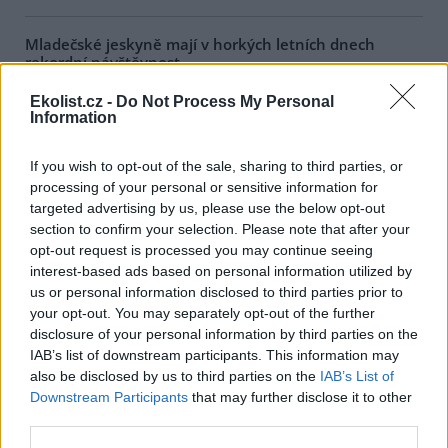
Mladečské jeskyně mají v horkých letních dnech
rekordní návštěvnost
1.8.2026 17:47 | PRAHA (
ČTK
)
Ekolist.cz -
Do Not Process My Personal
Rekordní návštěvnost mají v
Information
těchto horkých letních dnech
Mladečské jeskyně u Litovle na
Olomoucku, které
If you wish to opt-out of the sale, sharing to third parties, or
návštěvníkům poskytují aspoň
processing of your personal or sensitive information for
dočasnou úlevu od úmorného vedra. Zatímco na zemském
targeted advertising by us, please use the below opt-out
povrchu teplota kvůli přílivu horkého vzduchu výrazně překračuje
hranici 30 stupňů Celsia, v chladných chodbách a dómech
section to confirm your selection. Please note that after your
Mladečských jeskyní se celoročně pohybuje kolem deseti stupňů
opt-out request is processed you may continue seeing
Celsia. Lidé proto při plánování letního výletu často volí právě
interest-based ads based on personal information utilized by
jeskyně.
us or personal information disclosed to third parties prior to
your opt-out. You may separately opt-out of the further
disclosure of your personal information by third parties on the
Zubří stádo v olomoucké zoo se rozrostlo o dvě
IAB’s list of downstream participants. This information may
mláďata, už dovádí ve výběhu
also be disclosed by us to third parties on the
IAB’s List of
1.8.2026 17:28 | OLOMOUC (
ČTK
)
Downstream Participants
that may further disclose it to other
O dvě mláďata se letos
rozrostlo stádo zubrů v
third parties.
zoologické zahradě na Svatém