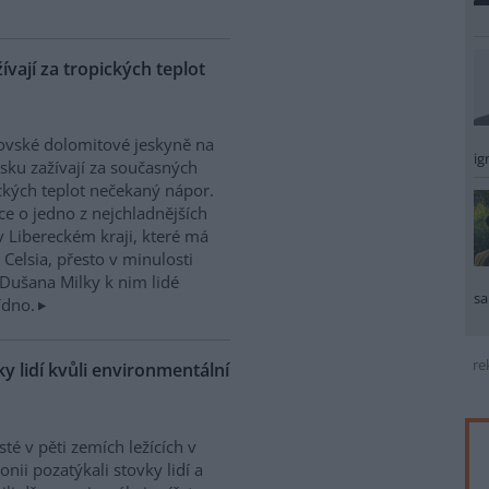
vají za tropických teplot
vské dolomitové jeskyně na
ig
sku zažívají za současných
ckých teplot nečekaný nápor.
ice o jedno z nejchladnějších
v Libereckém kraji, které má
 Celsia, přesto v minulosti
Dušana Milky k nim lidé
sa
ídno.
re
y lidí kvůli environmentální
isté v pěti zemích ležících v
nii pozatýkali stovky lidí a