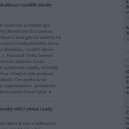
k
kultivaci rozdělit obcím
ž
v
2
tr životního prostředí Igor
M
ný (Motoristé) chce peníze,
ž
 Severní energetická ušetřila na
2
tivacích hnědouhelného lomu
a Mostecku, rozdělit obcím
i
X
. Původně chtěla Severní
nictvím Státního fondu
7
o
le společnost uvedla, že hodlá
O
 chce ohledně výše podpory
o
oblasti. Červeného krok
E
 se znepokojením. Společnost
s
erou vlastní Pavel Tykač.
z
7
n
onský ničící vinice i sady
Č
n
n
ě zelení brouci s měňavými
j