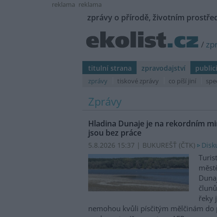
reklama
reklama
zprávy o přírodě, životním prostřed
/
zp
titulní strana
zpravodajství
public
zprávy
tiskové zprávy
co píší jiní
spe
Zprávy
Hladina Dunaje je na rekordním min
jsou bez práce
5.8.2026 15:37 | BUKUREŠŤ (
ČTK
)
Disk
Turis
městě
Dunaj
člunů
řeky 
nemohou kvůli písčitým mělčinám do př