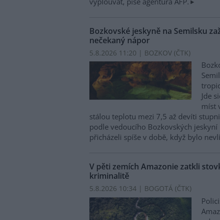
vyplouvat, píše agentura AFP.
Bozkovské jeskyně na Semilsku zaží
nečekaný nápor
5.8.2026 11:20 | BOZKOV (
ČTK
)
Bozko
Semil
tropi
Jde s
míst 
stálou teplotu mezi 7,5 až devíti stupni
podle vedoucího Bozkovských jeskyní 
přicházeli spíše v době, když bylo nevl
V pěti zemích Amazonie zatkli stovk
kriminalitě
5.8.2026 10:34 | BOGOTÁ (
ČTK
)
Polic
Amazo