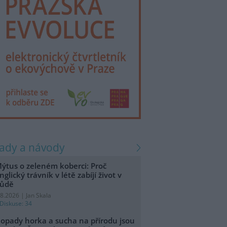
rady a návody
ýtus o zeleném koberci: Proč
nglický trávník v létě zabíjí život v
ůdě
.8.2026 | Jan Skala
Diskuse: 34
opady horka a sucha na přírodu jsou