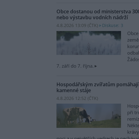
Obce dostanou od ministerstva 30
nebo výstavbu vodních nádrží
4.8.2026 13:09 (
ČTK
)
Diskuse: 3
Obce 
zeměd
korun
odbah
Žádo
7. září do 7. října.
Hospodářským zvířatům pomáhají p
kamenné stáje
4.8.2026 12:52 (
ČTK
)
Hospo
při t
remíz
Někte
krávy
noci a v největších vedrech je nechávaj