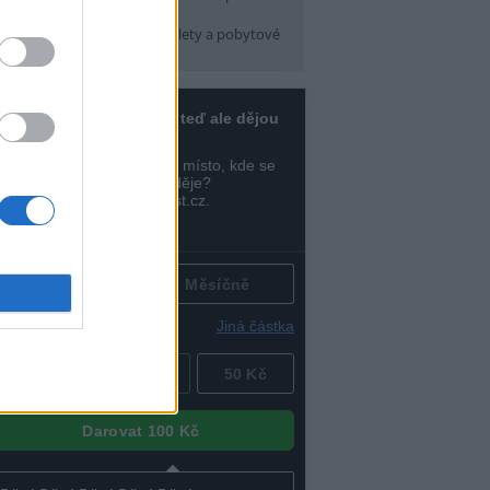
pátek) 16:30
arma CityCamp
(Tábory, výlety a pobytové
kce, Praha 10 )