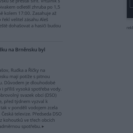
sku se přestal šířit. Vrtulník s
vakem odletěl zhruba po 1,5
ě kolem 17:00. Zasahuje až
řekl velitel zásahu Aleš
ještě dohašovat a hasiči budou
rek
dku na Brněnsku byl
ov, Rudka a Říčky na
sku mají potíže s pitnou
u. Důvodem je dlouhodobé
 i příliš vysoká spotřeba vody.
brovolný svazek obcí (DSO)
, před týdnem vyzval k
é tak v pondělí vodojem zcela
 Česká televize. Předseda DSO
 z kohoutků ve třech obcích
 nadměrnou spotřebu.