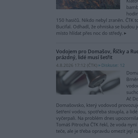
Klatov
bambi
hodin
150 hasičů. Nikdo nebyl zraněn. ČTK to 
Bucifal. Odhadl, že ohniska se budou 
místo hlídat přes noc do středy.
Vodojem pro Domašov, Říčky a Ru
prázdný, lidé musí šetřit
4.8.2026 17:12 (
ČTK
)
Diskuse: 12
Domaš
Brněn
vodo
sucho
Ač Do
Domašovsko, který vodovod provozuje
šetření vodou, spotřeba stoupla, a lid
vyčerpali. Na problém dnes upozornila
Tomáš Pitrocha ČTK řekl, že voda nyní
teče, ale je třeba opravdu omezit její