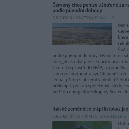
Červený chce peníze ušetřené za re
podle původní dohody
5.8.2026 01:29 (
ČTK
)
Diskuse: 2
Minis
Červe
které
rekul
ČSA n
podle původní dohody. Uvedl to na sít
energetická dát peníze obcím prostřed
životního prostředí (SFŽP), v pondělí a
sama rozhodnout o využití peněz a že
jednat přímo s obcemi v okolí těžební 
překvapil, postup společnosti sleduje
patří do energetické skupiny Sev.en, kt
Italské zemědělce trápí listokaz jap
5.8.2026 01:12 | ŘÍM (
ČTK
)
Diskuse: 2
Duhov