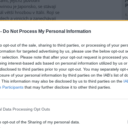
ami, jejichž původní
p
inou je Japonsko, se stávají
l větší hrozbou v Itálii. Rojí se
6
dech a vinicích a zanechávají
p
 což oslabuje rostliny a
R
p
 -
Do Not Process My Personal Information
l
to opt-out of the sale, sharing to third parties, or processing of your per
ce rozhodlo, že viník
formation for targeted advertising by us, please use the below opt-out s
r selection. Please note that after your opt-out request is processed y
e: 2
eing interest-based ads based on personal information utilized by us or
odu za zavezení haldy
1
disclosed to third parties prior to your opt-out. You may separately opt-
(
nice v Ostravě statisíci
losure of your personal information by third parties on the IAB’s list of
H
mi odpadu není podle
. This information may also be disclosed by us to third parties on the
IA
p
terstva životního prostředí
Participants
that may further disclose it to other third parties.
a
) nikdo odpovědný a
1
tí resortu informoval
web
(
třovali odborníci z České
P
os na jaře ji převzalo
l Data Processing Opt Outs
le
ní nebylo podle webu známo,
)
i proto loni objednala sérii
o opt-out of the Sharing of my personal data.
1
zorků. Práce ale měl podle