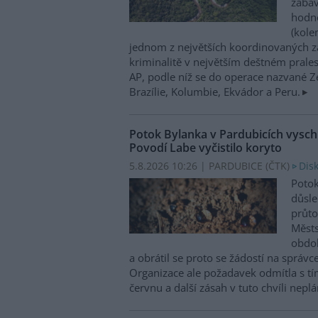
zabav
hodno
(kole
jednom z největších koordinovaných z
kriminalitě v největším deštném prales
AP, podle níž se do operace nazvané Zel
Brazílie, Kolumbie, Ekvádor a Peru.
Potok Bylanka v Pardubicích vysch
Povodí Labe vyčistilo koryto
5.8.2026 10:26 | PARDUBICE (
ČTK
)
Dis
Potok
důsl
průto
Městs
obdob
a obrátil se proto se žádostí na správc
Organizace ale požadavek odmítla s tím
červnu a další zásah v tuto chvíli neplán