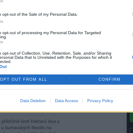
In
(
avel Straka pro jejich
F
o opt-out of the Sale of my Personal Data.
a
In
ují provoz kvůli nízké
to opt-out of processing my Personal Data for Targeted
ing.
In
olské tepelné elektrárny
o opt-out of Collection, Use, Retention, Sale, and/or Sharing
jí svůj provoz kvůli vlně
ersonal Data that Is Unrelated with the Purposes for which it
lected.
 a nízké hladině vody v řece
Out
, kterou používají k chlazení.
la to tisková agentura
PAP
,
OPT OUT FROM ALL
CONFIRM
lektrárny Kozienice a Polaniec.
Data Deletion
Data Access
Privacy Policy
 na Šumavě
Aktualizováno
 přibližně šesti hektarů lesa a
 u šumavských Nezdic na