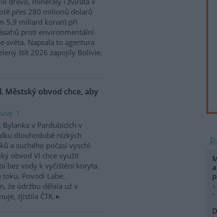
ili dřevo, minerály i zvířata v
tě přes 280 milionů dolarů
m 5,9 miliard korun) při
ásahů proti environmentální
e světa. Napsala to agentura
ený štít 2026 zapojily Bolívie,
l. Městský obvod chce, aby
kuse: 1
 Bylanka v Pardubicích v
edku dlouhodobě nízkých
ků a suchého počasí vyschl.
ký obvod VI chce využít
M
í bez vody k vyčištění koryta,
a
p
e toku, Povodí Labe.
, že údržbu dělala už v
4
uje, zjistila ČTK.
D