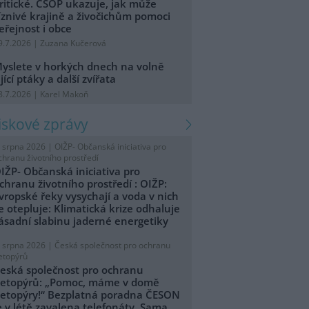
ritické. ČSOP ukazuje, jak může
íznivé krajině a živočichům pomoci
eřejnost i obce
9.7.2026 | Zuzana Kučerová
yslete v horkých dnech na volně
ijící ptáky a další zvířata
8.7.2026 | Karel Makoň
tiskové zprávy
. srpna 2026 |
OIŽP- Občanská iniciativa pro
chranu životního prostředí
IŽP- Občanská iniciativa pro
chranu životního prostředí : OIŽP:
vropské řeky vysychají a voda v nich
e otepluje: Klimatická krize odhaluje
ásadní slabinu jaderné energetiky
. srpna 2026 |
Česká společnost pro ochranu
etopýrů
eská společnost pro ochranu
etopýrů: „Pomoc, máme v domě
etopýry!“ Bezplatná poradna ČESON
e v létě zavalena telefonáty. Sama