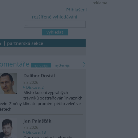
reklama
Přihlášení
rozšířené vyhledávání
a
partnerská sekce
komentáře
nejnovější
nejčtenější
Dalibor Dostál
8.8.2026
Diskuse: 2
Místo kosení vyprahlých
trávníků odstraňování invazních
evin. Změny klimatu promění péči o zeleň ve
ěstech
Jan Palaščák
7.8.2026
Diskuse: 13
Ohrožuje nedostatek vody