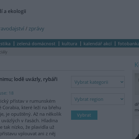
í a ekologii
ravodajství
/
zprávy
istika
zelená domácnost
kultura
kalendář akcí
fotobank
ciály
imu; lodě uvázly, rybáři
use: 18
tický přístav v rumunském
dř
 Corabia, které leží na břehu
m
e, je opuštěný. Až na několik
 uvázlých v řasách. Hladina
je tak nízko, že plavidla už
ístavu vplouvat ani z něj