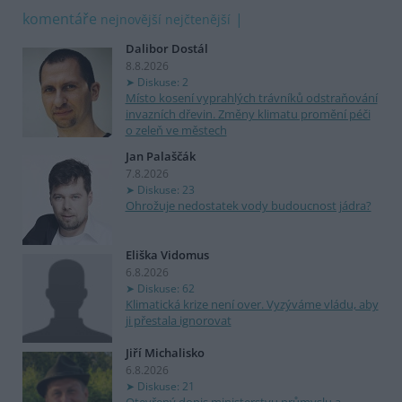
komentáře
nejnovější
nejčtenější
Dalibor Dostál
8.8.2026
Diskuse: 2
Místo kosení vyprahlých trávníků odstraňování
invazních dřevin. Změny klimatu promění péči
o zeleň ve městech
Jan Palaščák
7.8.2026
Diskuse: 23
Ohrožuje nedostatek vody budoucnost jádra?
Eliška Vidomus
6.8.2026
Diskuse: 62
Klimatická krize není over. Vyzýváme vládu, aby
ji přestala ignorovat
Jiří Michalisko
6.8.2026
Diskuse: 21