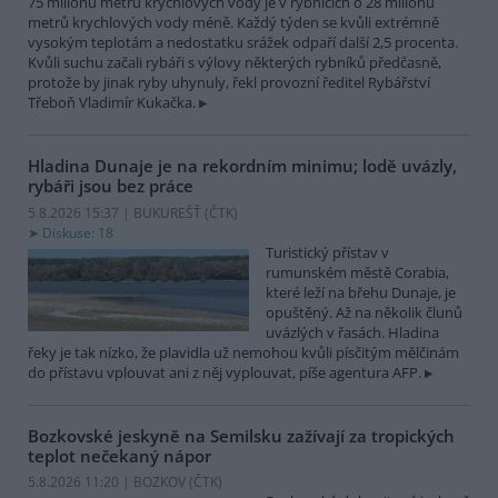
75 milionů metrů krychlových vody je v rybnících o 28 milionů
metrů krychlových vody méně. Každý týden se kvůli extrémně
vysokým teplotám a nedostatku srážek odpaří další 2,5 procenta.
Kvůli suchu začali rybáři s výlovy některých rybníků předčasně,
protože by jinak ryby uhynuly, řekl provozní ředitel Rybářství
Třeboň Vladimír Kukačka.
Hladina Dunaje je na rekordním minimu; lodě uvázly,
rybáři jsou bez práce
5.8.2026 15:37 | BUKUREŠŤ (
ČTK
)
Diskuse: 18
Turistický přístav v
rumunském městě Corabia,
které leží na břehu Dunaje, je
opuštěný. Až na několik člunů
uvázlých v řasách. Hladina
řeky je tak nízko, že plavidla už nemohou kvůli písčitým mělčinám
do přístavu vplouvat ani z něj vyplouvat, píše agentura AFP.
Bozkovské jeskyně na Semilsku zažívají za tropických
teplot nečekaný nápor
5.8.2026 11:20 | BOZKOV (
ČTK
)