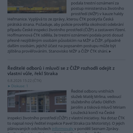
podala trestní oznámení za
postup ministerstva životního
prostředí (MŽP) v kauze haldy
Heřmanice. Vyplývá to ze zprávy, kterou ČTK poskytla Česká
pirátská strana. Požaduje, aby policie prověřila okolnosti odebrání
případu České inspekci životního prostředí (ČIŽP) a zastavení řízení.
Hoffmannová ČTK sdělila, že trestní oznámení podala proti dosud
přesně nezjištěným osobám působícím na MŽP a ČIŽP, případně
dalším osobám, jejichž účast na popsaném postupu může být
zjištěna prověřováním. Stanovisko MŽP a ČIŽP ČTK shání.
Ředitelé odborů i mluvčí se z ČIŽP rozhodli odejít z
vlastní vůle, řekl Straka
6.8.2026 15:22 (
ČTK
)
Diskuse: 1
Ředitel odboru vnitřních
služeb Matěj Mrlina, vedoucí
služebního úřadu Oldřich
Jarolím a tisková mluvčí Miriam
Loužecká končí na České
inspekci životního prostředí (ČIŽP) z vlastní iniciativy. Na dotaz ČTK
to napsal nový ředitel inspekce Pavel Straka (za Motoristy). O jejich
plánovaných odchodech
informovaly
v pondělí Seznam Zprávy.