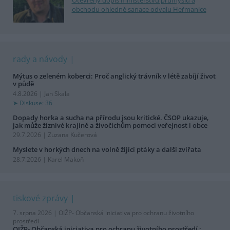
Otevřený dopis ministerstvu průmyslu a
obchodu ohledně sanace odvalu Heřmanice
rady a návody
Mýtus o zeleném koberci: Proč anglický trávník v létě zabíjí život
v půdě
4.8.2026 | Jan Skala
Diskuse: 36
Dopady horka a sucha na přírodu jsou kritické. ČSOP ukazuje,
jak může žíznivé krajině a živočichům pomoci veřejnost i obce
29.7.2026 | Zuzana Kučerová
Myslete v horkých dnech na volně žijící ptáky a další zvířata
28.7.2026 | Karel Makoň
tiskové zprávy
7. srpna 2026 |
OIŽP- Občanská iniciativa pro ochranu životního
prostředí
OIŽP- Občanská iniciativa pro ochranu životního prostředí :