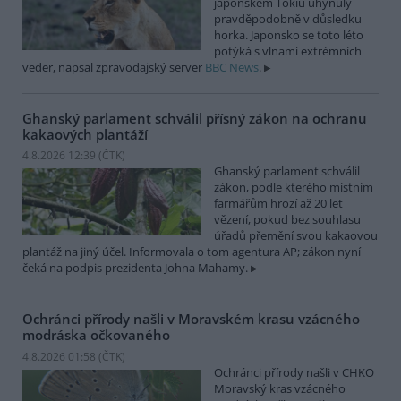
japonském Tokiu uhynuly
pravděpodobně v důsledku
horka. Japonsko se toto léto
potýká s vlnami extrémních
veder, napsal zpravodajský server
BBC News
.
Ghanský parlament schválil přísný zákon na ochranu
kakaových plantáží
4.8.2026 12:39 (
ČTK
)
Ghanský parlament schválil
zákon, podle kterého místním
farmářům hrozí až 20 let
vězení, pokud bez souhlasu
úřadů přemění svou kakaovou
plantáž na jiný účel. Informovala o tom agentura AP; zákon nyní
čeká na podpis prezidenta Johna Mahamy.
Ochránci přírody našli v Moravském krasu vzácného
modráska očkovaného
4.8.2026 01:58 (
ČTK
)
Ochránci přírody našli v CHKO
Moravský kras vzácného