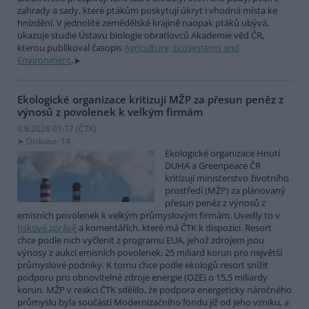
zahrady a sady, které ptákům poskytují úkryt i vhodná místa ke
hnízdění. V jednolité zemědělské krajině naopak ptáků ubývá,
ukazuje studie Ústavu biologie obratlovců Akademie věd ČR,
kterou publikoval časopis
Agriculture, Ecosystems and
Environment
.
Ekologické organizace kritizují MŽP za přesun peněz z
výnosů z povolenek k velkým firmám
6.8.2026 01:17 (
ČTK
)
Diskuse: 14
Ekologické organizace Hnutí
DUHA a Greenpeace ČR
kritizují ministerstvo životního
prostředí (MŽP) za plánovaný
přesun peněz z výnosů z
emisních povolenek k velkým průmyslovým firmám. Uvedly to v
tiskové zprávě
a komentářích, které má ČTK k dispozici. Resort
chce podle nich vyčlenit z programu EUA, jehož zdrojem jsou
výnosy z aukcí emisních povolenek, 25 miliard korun pro největší
průmyslové podniky. K tomu chce podle ekologů resort snížit
podporu pro obnovitelné zdroje energie (OZE) o 15,5 miliardy
korun. MŽP v reakci ČTK sdělilo, že podpora energeticky náročného
průmyslu byla součástí Modernizačního fondu již od jeho vzniku, a