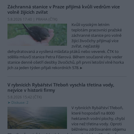
Záchranná stanice v Praze přijímá kvůli vedrům více
volně žijících zvířat
5.8.2026 17:40 | PRAHA (
ČTK
)
Kvůli vysokým letním
teplotám pracovníci pražské
záchranné stanice pro volně
žijící živočichy přijímají více
zvířat, nejčastěji
dehydratovaná a vysílená mláďata ptáků nebo veverek. ČTK to
sdělila mluvčí stanice Petra Fišerová. Během současné vlny veder
stanice denně ošetří desítky živočichů, při první letošní vlně horka
jich za jeden týden přijali rekordních 578.
V rybnících Rybářství Třeboň vyschla třetina vody,
nejvíce v historii firmy
5.8.2026 15:42 (
ČTK
)
Diskuse: 2
V rybnících Rybářství Třeboň,
které hospodaří na 8000
hektarech vodní plochy, chybí
více než třetina vody. Oproti
běžnému zdržovaném objemu