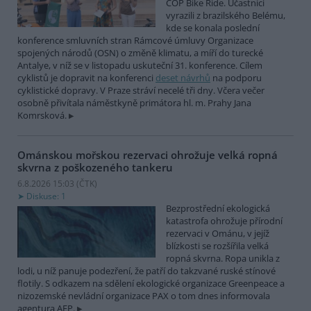
COP Bike Ride. Účastníci
vyrazili z brazilského Belému,
kde se konala poslední
konference smluvních stran Rámcové úmluvy Organizace
spojených národů (OSN) o změně klimatu, a míří do turecké
Antalye, v níž se v listopadu uskuteční 31. konference. Cílem
cyklistů je dopravit na konferenci
deset návrhů
na podporu
cyklistické dopravy. V Praze stráví necelé tři dny. Včera večer
osobně přivítala náměstkyně primátora hl. m. Prahy Jana
Komrsková.
Ománskou mořskou rezervaci ohrožuje velká ropná
skvrna z poškozeného tankeru
6.8.2026 15:03 (
ČTK
)
Diskuse: 1
Bezprostřední ekologická
katastrofa ohrožuje přírodní
rezervaci v Ománu, v jejíž
blízkosti se rozšířila velká
ropná skvrna. Ropa unikla z
lodi, u níž panuje podezření, že patří do takzvané ruské stínové
flotily. S odkazem na sdělení ekologické organizace Greenpeace a
nizozemské nevládní organizace PAX o tom dnes informovala
agentura AFP.