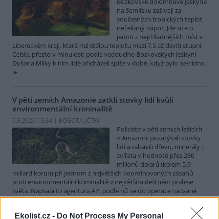
Bozkovské dolomitové jeskyně
na Semilsku zažívají za
současných tropických teplot
nečekaný nápor. Jde sice o
jedno z nejchladnějších míst v
Libereckém kraji, které má stálou teplotu mezi 7,5 až devíti stupni
Celsia, přesto v minulosti podle vedoucího Bozkovských jeskyní
Dušana Milky k nim lidé přicházeli spíše v době, když bylo nevlídno.
V pěti zemích Amazonie zatkli stovky lidí kvůli
environmentální kriminalitě
5.8.2026 10:34 | BOGOTÁ (
ČTK
)
Policisté v pěti zemích ležících
v Amazonii pozatýkali stovky
lidí a zabavili dřevo, minerály i
zvířata v hodnotě přes 280
milionů dolarů (kolem 5,9
miliard korun) při jednom z největších koordinovaných zásahů
proti environmentální kriminalitě v největším deštném pralese
světa. Napsala to agentura AP, podle níž se do operace nazvané
Zelený štít 2026 zapojily Bolívie, Brazílie, Kolumbie, Ekvádor a Peru.
Ekolist.cz -
Do Not Process My Personal