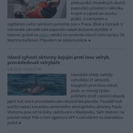
překupníků chráněných druhů
papoušků působící v několika
krajích a zajistili asi stovku
ptáků. S odchytem a
zajištěním zvířat celníkům pomohly zoo v Praze, Zlíně a Ostravě. V
ostravské zahradě také papoušci nalezli dočasné útočiště. V
tiskové zprávě na
webu
celníků to oznámila mluvčí Celní správy ČR
Martina Kaňková. Případem se zabývá policie.
Island vyhostí aktivisty bojující proti lovu velryb,
pronásledovali velrybáře
5.8.2026 19:54 (
ČTK
)
Islandské úřady nařídily
vyhoštění 21 aktivistů
bojujících proti lovu velryb
poté, co minulý týden
pobřežní stráž s policií zabavily
jejich loď, která pronásledovala velrybářské plavidlo. Pasažéři lodi
patřící nadaci kanadsko-amerického ekologického aktivisty Paula
Watsona jsou od té doby zadržováni v Reykjavíku. Sám Watson na
palubě nebyl. Píše o tom agentura AFP s odvoláním na islandskou
policii.