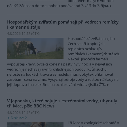
odbahnění malých vodních
nádrží. Žádost o dotace mohou podávat od 7. září do 7. října.
Hospodářským zvířatům pomáhají při vedrech remízky
i kamenné stáje
4.8.2026 12:52 (
ČTK
)
Hospodářská zvířata na jihu
Čech se při tropických
teplotách ochlazují v
remízkách i kamenných stájích.
Někteří jihočeští farmáři
vypouštějí krávy, ovce či koně na pastviny v noci a v největších
vedrech je nechávají uvnitř chladnějších budov. Kvůli suchu
neroste na loukách tráva a zemědělci musí dobytek přikrmovat
zásobami sena na zimu. Vysychají zdroje vody a rostou náklady na
její dopravu i na elektřinu na ochlazování zvířat, zjistila ČTK.
V Japonsku, které bojuje s extrémními vedry, uhynuly
tři lvice, píše BBC News
4.8.2026 12:42 (
ČTK
)
Diskuse: 2
Tři lvice v zoologické zahradě v