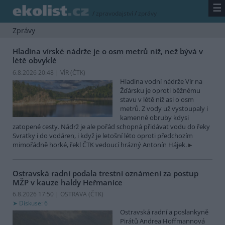
☰
/
zpravodajství
/
zprávy
Zprávy
Hladina vírské nádrže je o osm metrů níž, než bývá v
létě obvyklé
6.8.2026 20:48 | VÍR (
ČTK
)
Hladina vodní nádrže Vír na
Žďársku je oproti běžnému
stavu v létě níž asi o osm
metrů. Z vody už vystoupaly i
kamenné obruby kdysi
zatopené cesty. Nádrž je ale pořád schopná přidávat vodu do řeky
Svratky i do vodáren, i když je letošní léto oproti předchozím
mimořádně horké, řekl ČTK vedoucí hrázný Antonín Hájek.
Ostravská radní podala trestní oznámení za postup
MŽP v kauze haldy Heřmanice
6.8.2026 17:50 | OSTRAVA (
ČTK
)
Diskuse: 6
Ostravská radní a poslankyně
Pirátů Andrea Hoffmannová