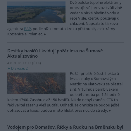
Dvě polské tepelné elektrárny
omezují svůj provoz kvůli vlně
veder a nízké hladině vody v
řece Visle, kterou používají k
chlazení. Napsala to tisková
agentura
PAP
, podle níž k tomuto kroku přistoupily elektrárny
Kozienice a Polaniec.
Desítky hasičů likvidují požár lesa na Šumavě
Aktualizováno
4.8.2026 17:13 (
ČTK
)
Diskuse: 2
Požár přibližně šesti hektarů
lesa a louky u šumavských
Nezdic na Klatovsku se přestal
šířit. Vrtulník s bambivakem
odletěl zhruba po 1,5 hodině
kolem 17:00. Zasahuje až 150 hasičů. Nikdo nebyl zraněn. ČTK to
řekl velitel zásahu Aleš Bucifal. Odhadl, že ohniska se budou ještě
dohašovat a hasiči budou místo hlídat přes noc do středy.
Vodojem pro Domašov, Říčky a Rudku na Brněnsku byl