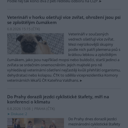
Podle něj tak končí dva z pěti ředitelů odborů na ČIŽP.
Veterináři v horku ošetřují více zvířat, ohrožení jsou psi
se zploštělým čumákem
6.8.2026 15:15 (
ČTK
)
Veterináři v současných
vedrech ošetřují více zvířat.
Mezi nejrizikovější skupiny
podle nich patří plemena psů s
krátkou lebkou a zploštělým
čumákem, jako jsou například mopsi nebo buldočci, starší jedinci a
zvířata se srdečním onemocněním. Jejich majitelé pro ně
vyhledávají veterinární ošetření nejčastěji kvůli přehřátí organismu,
dehydrataci nebo kolapsu. ČTK to sdělila viceprezidentka Komory
veterinárních lékařů ČR Kateřina Valdhans.
Do Prahy dorazili jezdci cyklistické štafety, míří na
konferenci o klimatu
6.8.2026 15:08 | PRAHA (
ČTK
)
Diskuse: 2
Do Prahy dnes dorazili jezdci
mezinárodní cyklistické štafety