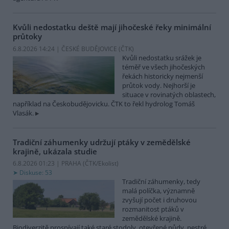
Kvůli nedostatku deště mají jihočeské řeky minimální
průtoky
6.8.2026 14:24 | ČESKÉ BUDĚJOVICE (
ČTK
)
Kvůli nedostatku srážek je
téměř ve všech jihočeských
řekách historicky nejmenší
průtok vody. Nejhorší je
situace v rovinatých oblastech,
například na Českobudějovicku. ČTK to řekl hydrolog Tomáš
Vlasák.
Tradiční záhumenky udržují ptáky v zemědělské
krajině, ukázala studie
6.8.2026 01:23 | PRAHA (
ČTK/Ekolist
)
Diskuse: 53
Tradiční záhumenky, tedy
malá políčka, významně
zvyšují počet i druhovou
rozmanitost ptáků v
zemědělské krajině.
Biodiverzitě prospívají také staré stodoly, otevřené půdy, pestré