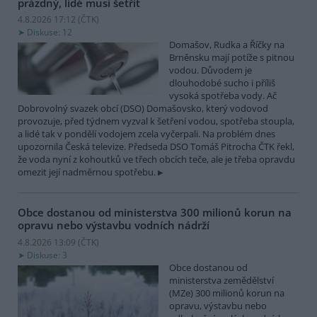
prázdný, lidé musí šetřit
4.8.2026 17:12 (
ČTK
)
Diskuse: 12
Domašov, Rudka a Říčky na
Brněnsku mají potíže s pitnou
vodou. Důvodem je
dlouhodobé sucho i příliš
vysoká spotřeba vody. Ač
Dobrovolný svazek obcí (DSO) Domašovsko, který vodovod
provozuje, před týdnem vyzval k šetření vodou, spotřeba stoupla,
a lidé tak v pondělí vodojem zcela vyčerpali. Na problém dnes
upozornila Česká televize. Předseda DSO Tomáš Pitrocha ČTK řekl,
že voda nyní z kohoutků ve třech obcích teče, ale je třeba opravdu
omezit její nadměrnou spotřebu.
Obce dostanou od ministerstva 300 milionů korun na
opravu nebo výstavbu vodních nádrží
4.8.2026 13:09 (
ČTK
)
Diskuse: 3
Obce dostanou od
ministerstva zemědělství
(MZe) 300 milionů korun na
opravu, výstavbu nebo