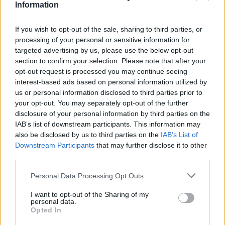
Information
Potok Bylanka v Pardubicích vyschl. Městský obvod
chce, aby Povodí Labe vyčistilo koryto
If you wish to opt-out of the sale, sharing to third parties, or
5.8.2026 10:26 | PARDUBICE (
ČTK
)
processing of your personal or sensitive information for
Diskuse: 1
targeted advertising by us, please use the below opt-out
Potok Bylanka v Pardubicích v
section to confirm your selection. Please note that after your
důsledku dlouhodobě nízkých
opt-out request is processed you may continue seeing
průtoků a suchého počasí
interest-based ads based on personal information utilized by
vyschl. Městský obvod VI chce
využít období bez vody k
us or personal information disclosed to third parties prior to
vyčištění koryta, a obrátil se proto se žádostí na správce toku,
your opt-out. You may separately opt-out of the further
Povodí Labe. Organizace ale požadavek odmítla s tím, že údržbu
disclosure of your personal information by third parties on the
dělala už v červnu a další zásah v tuto chvíli neplánuje, zjistila ČTK.
IAB’s list of downstream participants. This information may
also be disclosed by us to third parties on the
IAB’s List of
Downstream Participants
that may further disclose it to other
third parties.
Červený chce peníze ušetřené za rekultivaci rozdělit
obcím podle původní dohody
Personal Data Processing Opt Outs
5.8.2026 01:29 (
ČTK
)
Diskuse: 2
I want to opt-out of the Sharing of my
Ministr životního prostředí
personal data.
Igor Červený (Motoristé) chce
Opted In
peníze, které Severní
energetická ušetřila na