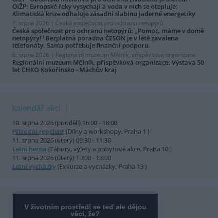
OIŽP: Evropské řeky vysychají a voda v nich se otepluje:
Klimatická krize odhaluje zásadní slabinu jaderné energetiky
7. srpna 2026 |
Česká společnost pro ochranu netopýrů
Česká společnost pro ochranu netopýrů: „Pomoc, máme v domě
netopýry!“ Bezplatná poradna ČESON je v létě zavalena
telefonáty. Sama potřebuje finanční podporu.
6. srpna 2026 |
Regionální muzeum Mělník, příspěvková organizace
Regionální muzeum Mělník, příspěvková organizace: Výstava 50
let CHKO Kokořínsko - Máchův kraj
kalendář akcí
10. srpna 2026 (pondělí) 16:00 - 18:00
Přírodní repelent
(Dílny a workshopy, Praha 1 )
11. srpna 2026 (úterý) 09:30 - 11:30
Letní herna
(Tábory, výlety a pobytové akce, Praha 10 )
11. srpna 2026 (úterý) 10:00 - 13:00
Letní vycházky
(Exkurze a vycházky, Praha 13 )