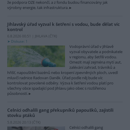
že podpora OZE nekončí, a z fondu budou financovány jak
výrobny energie, tak infrastruktura.
Jihlavský úřad vyzval k šetření s vodou, bude dělat víc
kontrol
6.8.2026 00:51 | JIHLAVA (
ČTK
)
Diskuse: 1
Vodoprávní úřad v Jihlavě
vyzval obyvatele a podnikatele
v regionu, aby šetřili vodou.
Omezit mají zejména mytí aut,
zalévání zahrad, trávníků a
hřišť, napouštění bazénů nebo kropení zpevněných ploch, uvedl
mluvčí radnice Radovan Daněk. Úřad podle něj bude víc
kontrolovat povolené odběry. Výzva k šetření vodou platí pro
všechny obce spadající pod Jihlavu jako obec s rozšířenou
působností.
Celníci odhalili gang překupníků papoušků, zajistili
stovku ptáků
5.8.2026 20:13 (
ČTK
)
Celníci odhalili gang