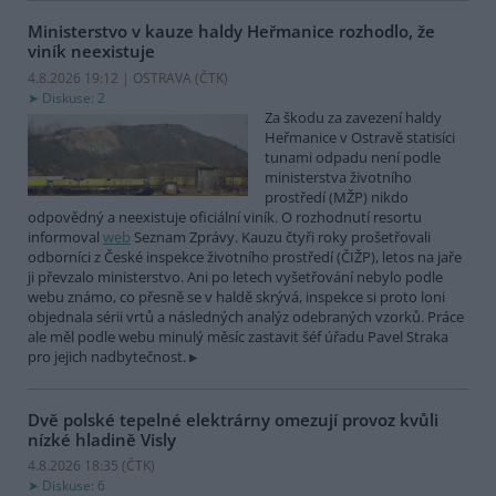
Ministerstvo v kauze haldy Heřmanice rozhodlo, že
viník neexistuje
4.8.2026 19:12 | OSTRAVA (
ČTK
)
Diskuse: 2
Za škodu za zavezení haldy
Heřmanice v Ostravě statisíci
tunami odpadu není podle
ministerstva životního
prostředí (MŽP) nikdo
odpovědný a neexistuje oficiální viník. O rozhodnutí resortu
informoval
web
Seznam Zprávy. Kauzu čtyři roky prošetřovali
odborníci z České inspekce životního prostředí (ČIŽP), letos na jaře
ji převzalo ministerstvo. Ani po letech vyšetřování nebylo podle
webu známo, co přesně se v haldě skrývá, inspekce si proto loni
objednala sérii vrtů a následných analýz odebraných vzorků. Práce
ale měl podle webu minulý měsíc zastavit šéf úřadu Pavel Straka
pro jejich nadbytečnost.
Dvě polské tepelné elektrárny omezují provoz kvůli
nízké hladině Visly
4.8.2026 18:35 (
ČTK
)
Diskuse: 6