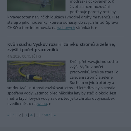
modráska očkovaného. K
životu a rozmnožování
potřebuje porosty rostliny
krvavec toten na vlhčích loukách i vhodné druhy mravenců. Ti se
starají o jeho housenky, které si odnášejí do svých hnízd. Správa
CHKO o tom informovala na
webových
stránkách.
Kvůli suchu Vyškov rozšířil zálivku stromů a zeleně,
zvýšil i počet pracovníků
4.8.2026 00:15 (
ČTK
)
Kvůli přetrvávajícímu suchu
zvýšil Vyškov počet
pracovníků, kteří se starají o
zalévání stromů a zeleně.
Suchem nejvíc trpí břízy a
smrky. Kvůli nutnosti zavlažovat letos i tříleté dřeviny, vzrostla
spotřeba vody. Zatímco před několika lety by stačilo okolo šesti
metrů krychlových vody za den, teď je to zhruba dvojnásobek,
uvedlo město na
webu
.
«
|
1
|
2
|
3
|
4
|
..
|
1582
|
»