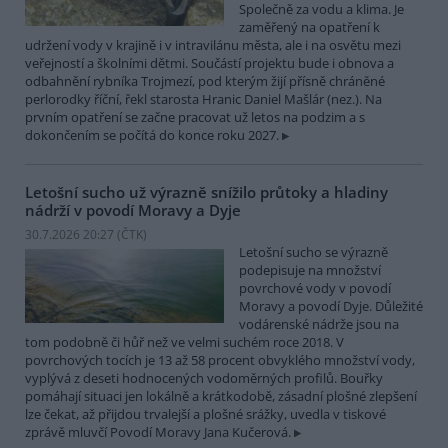
Společně za vodu a klima. Je
zaměřený na opatření k
udržení vody v krajině i v intravilánu města, ale i na osvětu mezi
veřejností a školními dětmi. Součástí projektu bude i obnova a
odbahnění rybníka Trojmezí, pod kterým žijí přísně chráněné
perlorodky říční, řekl starosta Hranic Daniel Mašlár (nez.). Na
prvním opatření se začne pracovat už letos na podzim a s
dokončením se počítá do konce roku 2027.
Letošní sucho už výrazně snížilo průtoky a hladiny
nádrží v povodí Moravy a Dyje
30.7.2026 20:27 (
ČTK
)
Letošní sucho se výrazně
podepisuje na množství
povrchové vody v povodí
Moravy a povodí Dyje. Důležité
vodárenské nádrže jsou na
tom podobně či hůř než ve velmi suchém roce 2018. V
povrchových tocích je 13 až 58 procent obvyklého množství vody,
vyplývá z deseti hodnocených vodoměrných profilů. Bouřky
pomáhají situaci jen lokálně a krátkodobě, zásadní plošné zlepšení
lze čekat, až přijdou trvalejší a plošné srážky, uvedla v tiskové
zprávě mluvčí Povodí Moravy Jana Kučerová.