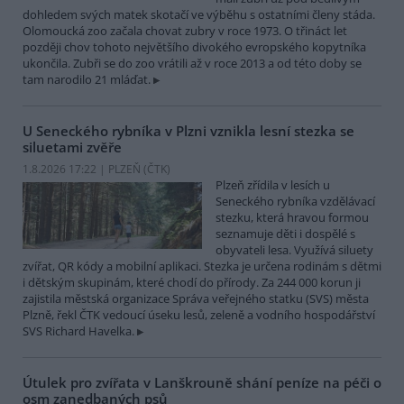
dohledem svých matek skotačí ve výběhu s ostatními členy stáda.
Olomoucká zoo začala chovat zubry v roce 1973. O třináct let
později chov tohoto největšího divokého evropského kopytníka
ukončila. Zubři se do zoo vrátili až v roce 2013 a od této doby se
tam narodilo 21 mláďat.
U Seneckého rybníka v Plzni vznikla lesní stezka se
siluetami zvěře
1.8.2026 17:22 | PLZEŇ (
ČTK
)
Plzeň zřídila v lesích u
Seneckého rybníka vzdělávací
stezku, která hravou formou
seznamuje děti i dospělé s
obyvateli lesa. Využívá siluety
zvířat, QR kódy a mobilní aplikaci. Stezka je určena rodinám s dětmi
i dětským skupinám, které chodí do přírody. Za 244 000 korun ji
zajistila městská organizace Správa veřejného statku (SVS) města
Plzně, řekl ČTK vedoucí úseku lesů, zeleně a vodního hospodářství
SVS Richard Havelka.
Útulek pro zvířata v Lanškrouně shání peníze na péči o
osm zanedbaných psů