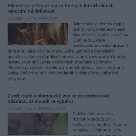
Mladečské jeskyně mají v horkých letních dnech
rekordní návštěvnost
1.8.2026 17:47 | PRAHA (
ČTK
)
Rekordní návštěvnost mají v
těchto horkých letních dnech
Mladečské jeskyně u Litovle na
Olomoucku, které
návštěvníkům poskytují aspoň
dočasnou úlevu od úmorného vedra. Zatímco na zemském
povrchu teplota kvůli přílivu horkého vzduchu výrazně překračuje
hranici 30 stupňů Celsia, v chladných chodbách a dómech
Mladečských jeskyní se celoročně pohybuje kolem deseti stupňů
Celsia. Lidé proto při plánování letního výletu často volí právě
jeskyně.
Zubří stádo v olomoucké zoo se rozrostlo o dvě
mláďata, už dovádí ve výběhu
1.8.2026 17:28 | OLOMOUC (
ČTK
)
O dvě mláďata se letos
rozrostlo stádo zubrů v
zoologické zahradě na Svatém
Kopečku u Olomouce. Oba
malí zubři už pod bedlivým