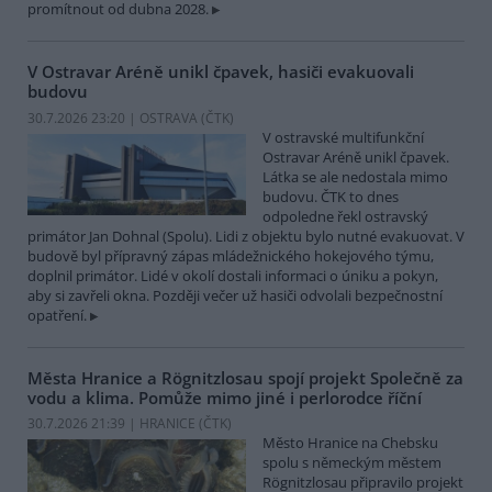
promítnout od dubna 2028.
V Ostravar Aréně unikl čpavek, hasiči evakuovali
budovu
30.7.2026 23:20 | OSTRAVA (
ČTK
)
V ostravské multifunkční
Ostravar Aréně unikl čpavek.
Látka se ale nedostala mimo
budovu. ČTK to dnes
odpoledne řekl ostravský
primátor Jan Dohnal (Spolu). Lidi z objektu bylo nutné evakuovat. V
budově byl přípravný zápas mládežnického hokejového týmu,
doplnil primátor. Lidé v okolí dostali informaci o úniku a pokyn,
aby si zavřeli okna. Později večer už hasiči odvolali bezpečnostní
opatření.
Města Hranice a Rögnitzlosau spojí projekt Společně za
vodu a klima. Pomůže mimo jiné i perlorodce říční
30.7.2026 21:39 | HRANICE (
ČTK
)
Město Hranice na Chebsku
spolu s německým městem
Rögnitzlosau připravilo projekt