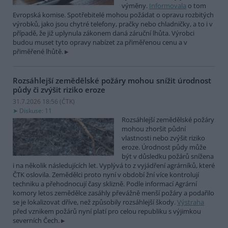
výměny.
Informovala
o tom
Evropská komise. Spotřebitelé mohou požádat o opravu rozbitých
výrobků, jako jsou chytré telefony, pračky nebo chladničky, a to i v
případě, že již uplynula zákonem daná záruční lhůta. Výrobci
budou muset tyto opravy nabízet za přiměřenou cenu a v
přiměřené lhůtě.
Rozsáhlejší zemědělské požáry mohou snížit úrodnost
půdy či zvýšit riziko eroze
31.7.2026 18:56 (
ČTK
)
Diskuse: 11
Rozsáhlejší zemědělské požáry
mohou zhoršit půdní
vlastnosti nebo zvýšit riziko
eroze. Úrodnost půdy může
být v důsledku požárů snížena
i na několik následujících let. Vyplývá to z vyjádření agrárníků, které
ČTK oslovila. Zemědělci proto nyní v období žní více kontrolují
techniku a přehodnocují časy sklizně. Podle informací Agrární
komory letos zemědělce zasáhly převážně menší požáry a podařilo
se je lokalizovat dříve, než způsobily rozsáhlejší škody.
Výstraha
před vznikem požárů nyní platí pro celou republiku s výjimkou
severních Čech.