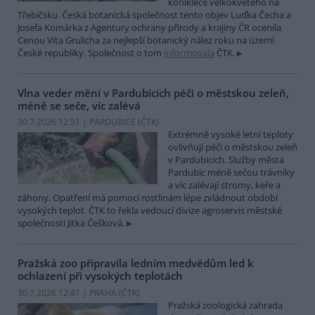
koniklece velkokvětého na
Třebíčsku. Česká botanická společnost tento objev Luďka Čecha a
Josefa Komárka z Agentury ochrany přírody a krajiny ČR ocenila
Cenou Víta Grulicha za nejlepší botanický nález roku na území
České republiky. Společnost o tom
informovala
ČTK.
Vlna veder mění v Pardubicích péči o městskou zeleň,
méně se seče, víc zalévá
30.7.2026 12:51 | PARDUBICE (
ČTK
)
Extrémně vysoké letní teploty
ovlivňují péči o městskou zeleň
v Pardubicích. Služby města
Pardubic méně sečou trávníky
a víc zalévají stromy, keře a
záhony. Opatření má pomoci rostlinám lépe zvládnout období
vysokých teplot. ČTK to řekla vedoucí divize agroservis městské
společnosti Jitka Češková.
Pražská zoo připravila ledním medvědům led k
ochlazení při vysokých teplotách
30.7.2026 12:41 | PRAHA (
ČTK
)
Pražská zoologická zahrada