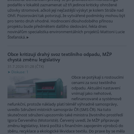
podařilo v lokalitě zaznamenat už tři jedince kriticky ohrožené
užovky stromové, ačkoli její nejčastější výskyt je kolem Stráže nad
Ohří. Pozorování tak potvrzují, že vytvářené podmínky mohou být
pro tento druh vhodné. Hodnocení dlouhodobého přínosu
projektu bude předmětem dalšího sledování, řekla dnes
novinářům specialistka environmentálních projektů Mattoni Lucie
Štefanská.
Obce kritizují drahý svoz textilního odpadu, MŽP
chystá změnu legislativy
31.7.2026 01:28 (
ČTK
)
Diskuse: 1
Obce se potýkají s rostoucími
cenami za svoz textilního
odpadu. Aktuální nastavení
vnímají jako nehotové,
nefinancované a systémově
nefunkční, protože náklady platí téměř výhradně samosprávy,
uvedlo Sdružení místních samospráv ČR (SMS ČR). Na tuto
skutečnost sdružení upozornilo také ministra životního prostředí
Igora Červeného (Motoristé). Červený uvedl, že MŽP připravuje
změnu legislativy, která počítá s finančním zapojením výrobců do
sběru, recyklace a ekologické likvidace textilu. Do praxe by se měla