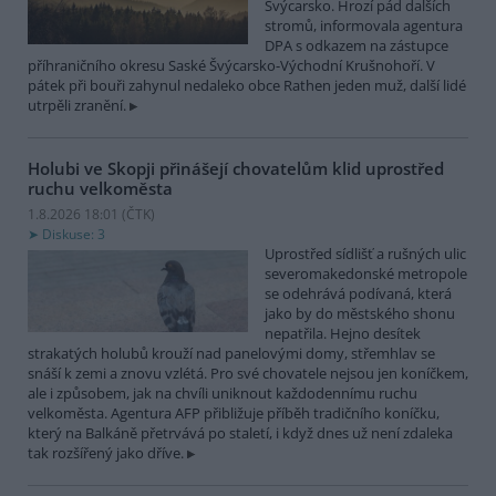
Švýcarsko. Hrozí pád dalších
stromů, informovala agentura
DPA s odkazem na zástupce
příhraničního okresu Saské Švýcarsko-Východní Krušnohoří. V
pátek při bouři zahynul nedaleko obce Rathen jeden muž, další lidé
utrpěli zranění.
Holubi ve Skopji přinášejí chovatelům klid uprostřed
ruchu velkoměsta
1.8.2026 18:01 (
ČTK
)
Diskuse: 3
Uprostřed sídlišť a rušných ulic
severomakedonské metropole
se odehrává podívaná, která
jako by do městského shonu
nepatřila. Hejno desítek
strakatých holubů krouží nad panelovými domy, střemhlav se
snáší k zemi a znovu vzlétá. Pro své chovatele nejsou jen koníčkem,
ale i způsobem, jak na chvíli uniknout každodennímu ruchu
velkoměsta. Agentura AFP přibližuje příběh tradičního koníčku,
který na Balkáně přetrvává po staletí, i když dnes už není zdaleka
tak rozšířený jako dříve.