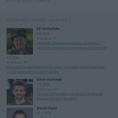
komentáře
nejnovější
nejčtenější
Jiří Michalisko
6.8.2026
Diskuse: 3
Otevřený dopis ministerstvu průmyslu a
obchodu ohledně sanace odvalu Heřmanice
5.8.2026
Diskuse: 39
Dostupné bydlení nevyřeší jen nová výstavba. Česko musí lépe
využít renovace stávajících budov
Kilian Kaminski
1.8.2026
Diskuse: 38
Evropa slibuje právo na opravu. Budou ale
opravy skutečně levnější?
David Chytil
31.7.2026
Diskuse: 32