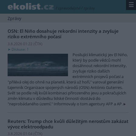
☰
/
zpravodajství
/
zprávy
Zprávy
OSN: El Niňo dosahuje rekordní intenzity a zvyšuje
riziko extrémního počasí
3.8.2026 01:22 (
ČTK
)
Diskuse: 1
Posilující klimatický jev El Niňo,
který by podle vědců mohl
dosáhnout rekordní intenzity,
zvyšuje riziko dalších
extrémních projevů počasí a
"přilévá olej do ohně na planetě, která už hoří," varoval generální
tajemník Organizace spojených národů (OSN) António Guterres.
Svět se podle něj kvůli kombinaci přirozeného jevu a pokračujících
změn klimatu v důsledku lidské činnosti dostává do
"neprobádaného území." Informovaly o tom agentury AFP a AP.
Reuters: Trump chce kvůli důležitým nerostům zakázat
vývoz elektroodpadu
3.8.2026 01:04 (
ČTK
)