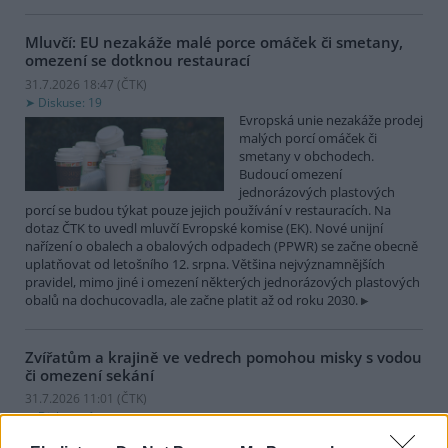
Mluvčí: EU nezakáže malé porce omáček či smetany,
omezení se dotknou restaurací
31.7.2026 18:47 (
ČTK
)
Diskuse: 19
Evropská unie nezakáže prodej
malých porcí omáček či
smetany v obchodech.
Budoucí omezení
jednorázových plastových
porcí se budou týkat pouze jejich používání v restauracích. Na
dotaz ČTK to uvedl mluvčí Evropské komise (EK). Nové unijní
nařízení o obalech a obalových odpadech (PPWR) se začne obecně
uplatňovat od letošního 12. srpna. Většina nejvýznamnějších
pravidel, mimo jiné i omezení některých jednorázových plastových
obalů na dochucovadla, ale začne platit až od roku 2030.
Zvířatům a krajině ve vedrech pomohou misky s vodou
či omezení sekání
31.7.2026 11:01 (
ČTK
)
Diskuse: 1
Divoce žijícím zvířatům nebo