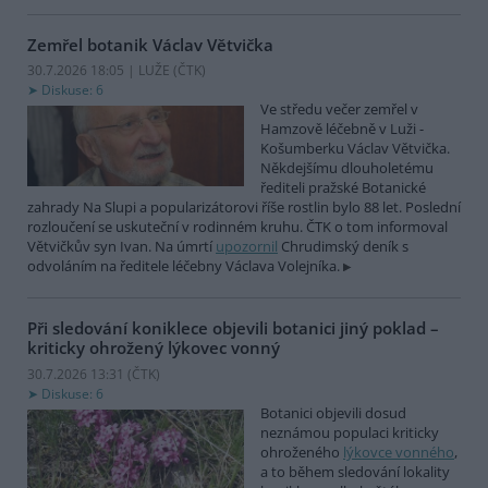
Zemřel botanik Václav Větvička
30.7.2026 18:05 | LUŽE (
ČTK
)
Diskuse: 6
Ve středu večer zemřel v
Hamzově léčebně v Luži -
Košumberku Václav Větvička.
Někdejšímu dlouholetému
řediteli pražské Botanické
zahrady Na Slupi a popularizátorovi říše rostlin bylo 88 let. Poslední
rozloučení se uskuteční v rodinném kruhu. ČTK o tom informoval
Větvičkův syn Ivan. Na úmrtí
upozornil
Chrudimský deník s
odvoláním na ředitele léčebny Václava Volejníka.
Při sledování koniklece objevili botanici jiný poklad –
kriticky ohrožený lýkovec vonný
30.7.2026 13:31 (
ČTK
)
Diskuse: 6
Botanici objevili dosud
neznámou populaci kriticky
ohroženého
lýkovce vonného
,
a to během sledování lokality