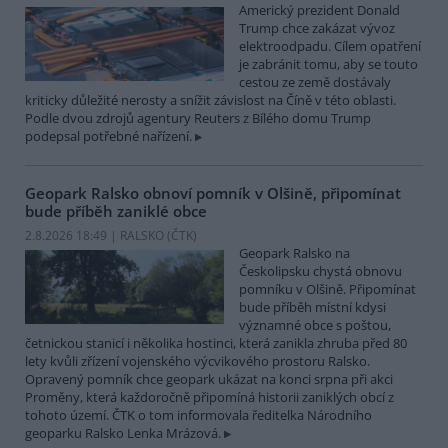
Americký prezident Donald
Trump chce zakázat vývoz
elektroodpadu. Cílem opatření
je zabránit tomu, aby se touto
cestou ze země dostávaly
kriticky důležité nerosty a snížit závislost na Číně v této oblasti.
Podle dvou zdrojů agentury Reuters z Bílého domu Trump
podepsal potřebné nařízení.
Geopark Ralsko obnoví pomník v Olšině, připomínat
bude příběh zaniklé obce
2.8.2026 18:49 | RALSKO (
ČTK
)
Geopark Ralsko na
Českolipsku chystá obnovu
pomníku v Olšině. Připomínat
bude příběh místní kdysi
významné obce s poštou,
četnickou stanicí i několika hostinci, která zanikla zhruba před 80
lety kvůli zřízení vojenského výcvikového prostoru Ralsko.
Opravený pomník chce geopark ukázat na konci srpna při akci
Proměny, která každoročně připomíná historii zaniklých obcí z
tohoto území. ČTK o tom informovala ředitelka Národního
geoparku Ralsko Lenka Mrázová.