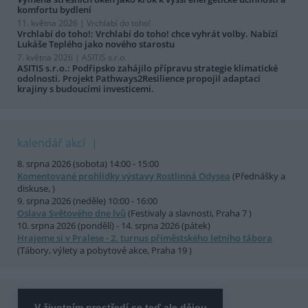
komfortu bydlení
11. května 2026 |
Vrchlabí do toho!
Vrchlabí do toho!: Vrchlabí do toho! chce vyhrát volby. Nabízí
Lukáše Teplého jako nového starostu
7. května 2026 |
ASITIS s.r.o.
ASITIS s.r.o.: Podřipsko zahájilo přípravu strategie klimatické
odolnosti. Projekt Pathways2Resilience propojil adaptaci
krajiny s budoucími investicemi.
kalendář akcí
8. srpna 2026 (sobota) 14:00 - 15:00
Komentované prohlídky výstavy Rostlinná Odysea
(Přednášky a
diskuse, )
9. srpna 2026 (neděle) 10:00 - 16:00
Oslava Světového dne lvů
(Festivaly a slavnosti, Praha 7 )
10. srpna 2026 (pondělí) - 14. srpna 2026 (pátek)
Hrajeme si v Pralese - 2. turnus příměstského letního tábora
(Tábory, výlety a pobytové akce, Praha 19 )