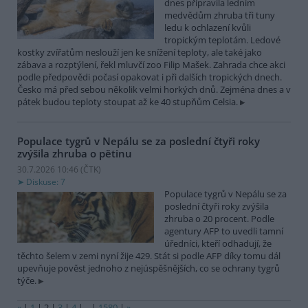
dnes připravila ledním
medvědům zhruba tři tuny
ledu k ochlazení kvůli
tropickým teplotám. Ledové
kostky zvířatům neslouží jen ke snížení teploty, ale také jako
zábava a rozptýlení, řekl mluvčí zoo Filip Mašek. Zahrada chce akci
podle předpovědi počasí opakovat i při dalších tropických dnech.
Česko má před sebou několik velmi horkých dnů. Zejména dnes a v
pátek budou teploty stoupat až ke 40 stupňům Celsia.
Populace tygrů v Nepálu se za poslední čtyři roky
zvýšila zhruba o pětinu
30.7.2026 10:46 (
ČTK
)
Diskuse: 7
Populace tygrů v Nepálu se za
poslední čtyři roky zvýšila
zhruba o 20 procent. Podle
agentury AFP to uvedli tamní
úředníci, kteří odhadují, že
těchto šelem v zemi nyní žije 429. Stát si podle AFP díky tomu dál
upevňuje pověst jednoho z nejúspěšnějších, co se ochrany tygrů
týče.
«
|
1
|
2
|
3
|
4
|
..
|
1580
|
»