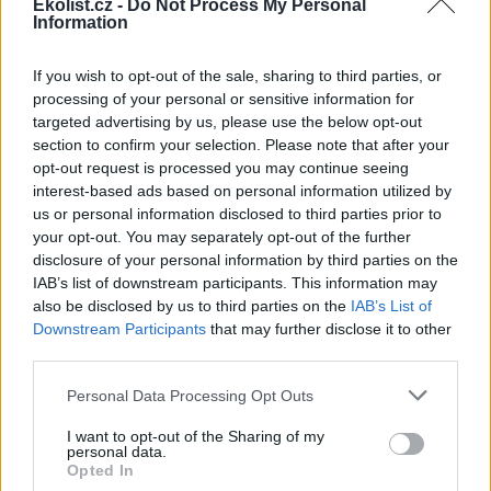
krajině mohou podle ochránců
Ekolist.cz -
Do Not Process My Personal
Information
přírody lidé v nastupujících
vlnách veder pomoci
umísťováním misek s vodou
If you wish to opt-out of the sale, sharing to third parties, or
do zahrad, omezením sekání trávníků nebo vynecháním kypření
processing of your personal or sensitive information for
půdy. Zlepšit je podle ochránců potřeba také hospodaření s vodou,
targeted advertising by us, please use the below opt-out
včetně systémových kroků pro zadržování vody v krajině, uvedl
Český svaz ochránců přírody (ČSOP).
section to confirm your selection. Please note that after your
opt-out request is processed you may continue seeing
interest-based ads based on personal information utilized by
Úmrtí 15 slonů v Keni zřejmě způsobil kyanid z
us or personal information disclosed to third parties prior to
pesticidů na rajčata, uvedla AFP
your opt-out. You may separately opt-out of the further
31.7.2026 10:49 (
ČTK
)
disclosure of your personal information by third parties on the
Diskuse: 2
IAB’s list of downstream participants. This information may
Nedávné úmrtí 15 slonů v
also be disclosed by us to third parties on the
IAB’s List of
keňském národním parku bylo
pravděpodobně způsobeno
Downstream Participants
that may further disclose it to other
požitím kyanidu. Ten se mohl
third parties.
nacházet v pesticidech
používaných na rajčata pěstovaná na okolních farmách, uvedla
Personal Data Processing Opt Outs
agentura AFP. Kyanid je přitom nebezpečný nejen pro zvířata, ale
může ohrozit i zdraví člověka, uvedla keňská národní agentura pro
I want to opt-out of the Sharing of my
ochranu přírody (KWS).
personal data.
Opted In