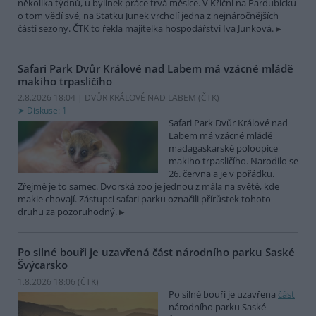
několika týdnů, u bylinek práce trvá měsíce. V Křični na Pardubicku
o tom vědí své, na Statku Junek vrcholí jedna z nejnáročnějších
částí sezony. ČTK to řekla majitelka hospodářství Iva Junková.
Safari Park Dvůr Králové nad Labem má vzácné mládě
makiho trpasličího
2.8.2026 18:04 | DVŮR KRÁLOVÉ NAD LABEM (
ČTK
)
Diskuse: 1
Safari Park Dvůr Králové nad
Labem má vzácné mládě
madagaskarské poloopice
makiho trpasličího. Narodilo se
26. června a je v pořádku.
Zřejmě je to samec. Dvorská zoo je jednou z mála na světě, kde
makie chovají. Zástupci safari parku označili přírůstek tohoto
druhu za pozoruhodný.
Po silné bouři je uzavřená část národního parku Saské
Švýcarsko
1.8.2026 18:06 (
ČTK
)
Po silné bouři je uzavřena
část
národního parku Saské