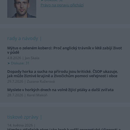
Právo na opravu přichází
rady a návody
Mýtus o zeleném koberci: Proč anglický trávník v létě zabíjí život
v půdě
4.8.2026 | Jan Skala
Diskuse: 31
Dopady horka a sucha na přírodu jsou kritické. ČSOP ukazuje,
jak může žíznivé krajině a živočichům pomoci veřejnost i obce
29.7.2026 | Zuzana Kučerová
Myslete v horkých dnech na volně žijící ptáky a další zvířata
28.7.2026 | Karel Makoň
tiskové zprávy
14. května 2026 |
Výměna střešních oken jako krok k vyšší energetické účinnosti a