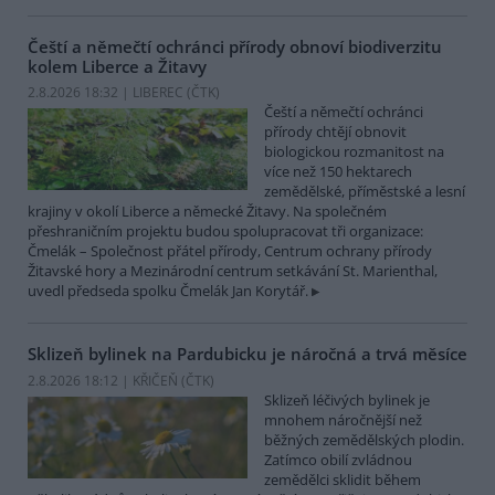
Čeští a němečtí ochránci přírody obnoví biodiverzitu
kolem Liberce a Žitavy
2.8.2026 18:32 | LIBEREC (
ČTK
)
Čeští a němečtí ochránci
přírody chtějí obnovit
biologickou rozmanitost na
více než 150 hektarech
zemědělské, příměstské a lesní
krajiny v okolí Liberce a německé Žitavy. Na společném
přeshraničním projektu budou spolupracovat tři organizace:
Čmelák – Společnost přátel přírody, Centrum ochrany přírody
Žitavské hory a Mezinárodní centrum setkávání St. Marienthal,
uvedl předseda spolku Čmelák Jan Korytář.
Sklizeň bylinek na Pardubicku je náročná a trvá měsíce
2.8.2026 18:12 | KŘIČEŇ (
ČTK
)
Sklizeň léčivých bylinek je
mnohem náročnější než
běžných zemědělských plodin.
Zatímco obilí zvládnou
zemědělci sklidit během