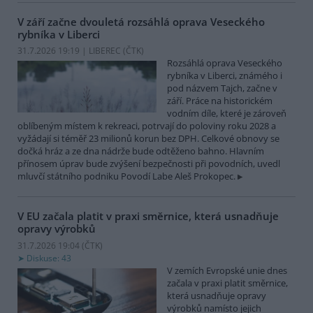
V září začne dvouletá rozsáhlá oprava Veseckého
rybníka v Liberci
31.7.2026 19:19 | LIBEREC (
ČTK
)
Rozsáhlá oprava Veseckého
rybníka v Liberci, známého i
pod názvem Tajch, začne v
září. Práce na historickém
vodním díle, které je zároveň
oblíbeným místem k rekreaci, potrvají do poloviny roku 2028 a
vyžádají si téměř 23 milionů korun bez DPH. Celkové obnovy se
dočká hráz a ze dna nádrže bude odtěženo bahno. Hlavním
přínosem úprav bude zvýšení bezpečnosti při povodních, uvedl
mluvčí státního podniku Povodí Labe Aleš Prokopec.
V EU začala platit v praxi směrnice, která usnadňuje
opravy výrobků
31.7.2026 19:04 (
ČTK
)
Diskuse: 43
V zemích Evropské unie dnes
začala v praxi platit směrnice,
která usnadňuje opravy
výrobků namísto jejich