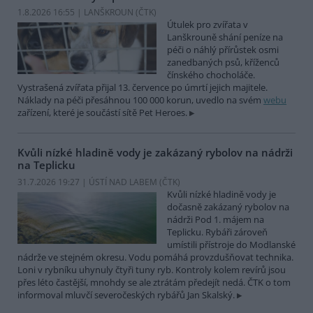
1.8.2026 16:55 | LANŠKROUN (
ČTK
)
Útulek pro zvířata v
Lanškrouně shání peníze na
péči o náhlý přírůstek osmi
zanedbaných psů, kříženců
čínského chocholáče.
Vystrašená zvířata přijal 13. července po úmrtí jejich majitele.
Náklady na péči přesáhnou 100 000 korun, uvedlo na svém
webu
zařízení, které je součástí sítě Pet Heroes.
Kvůli nízké hladině vody je zakázaný rybolov na nádrži
na Teplicku
31.7.2026 19:27 | ÚSTÍ NAD LABEM (
ČTK
)
Kvůli nízké hladině vody je
dočasně zakázaný rybolov na
nádrži Pod 1. májem na
Teplicku. Rybáři zároveň
umístili přístroje do Modlanské
nádrže ve stejném okresu. Vodu pomáhá provzdušňovat technika.
Loni v rybníku uhynuly čtyři tuny ryb. Kontroly kolem revírů jsou
přes léto častější, mnohdy se ale ztrátám předejít nedá. ČTK o tom
informoval mluvčí severočeských rybářů Jan Skalský.