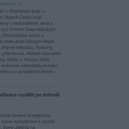
Diskuse: 12
ři v Plzeňském kraji i v
ch částech Česka mají
émy s nedostatkem sena a
y pro krmení hospodářských
t. Dlouhodobé sucho a
seč měla proti běžným letům
už zřejmě nebudou. Pastviny
t přikrmovat. Někteří chovatelé
y, třeba i z Polska. Další
e se kromě nedostatku krmení
mléka a v posledních dnech i
ultivace rozdělit po dohodě
čnost Severní energetická
 sama rozhodnout o využití
, které ušetřila na