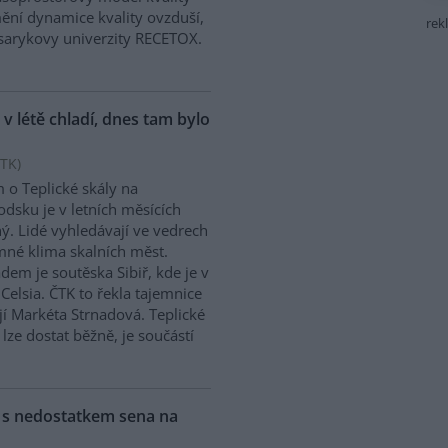
mění dynamice kvality ovzduší,
rek
asarykovy univerzity RECETOX.
 v létě chladí, dnes tam bylo
TK
)
 o Teplické skály na
dsku je v letních měsících
ý. Lidé vyhledávají ve vedrech
mné klima skalních měst.
adem je soutěska Sibiř, kde je v
Celsia. ČTK to řekla tajemnice
í Markéta Strnadová. Teplické
 lze dostat běžně, je součástí
y s nedostatkem sena na