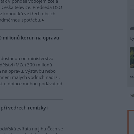
é tak v pondělí vodojem zcela
 Česká televize. Předseda DSO
 z kohoutků ve třech obcích
 nadměrnou spotřebu.
0 milionů korun na opravu
ig
dostanou od ministerstva
ělství (MZe) 300 milionů
 na opravu, výstavbu nebo
sa
nění malých vodních nádrží.
st o dotace mohou podávat od
re
ři vedrech remízky i
dářská zvířata na jihu Čech se