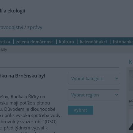
í a ekologii
ravodajství
/
zprávy
istika
zelená domácnost
kultura
kalendář akcí
fotobank
ciály
dku na Brněnsku byl
ov, Rudka a Říčky na
pé
sku mají potíže s pitnou
u. Důvodem je dlouhodobé
 i příliš vysoká spotřeba vody.
brovolný svazek obcí (DSO)
, před týdnem vyzval k