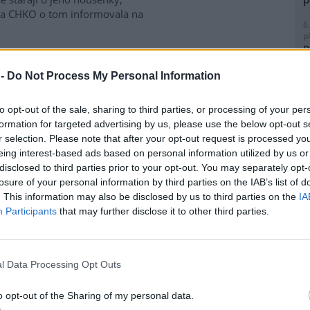
áva CHKO o tom informovala na
6
p
R
p
stromů a zeleně, zvýšil i
l
 -
Do Not Process My Personal Information
to opt-out of the sale, sharing to third parties, or processing of your per
 přetrvávajícímu suchu zvýšil
formation for targeted advertising by us, please use the below opt-out s
v počet pracovníků, kteří se
r selection. Please note that after your opt-out request is processed y
jí o zalévání stromů a zeleně.
8
eing interest-based ads based on personal information utilized by us or
m nejvíc trpí břízy a smrky.
K
disclosed to third parties prior to your opt-out. You may separately opt-
 nutnosti zavlažovat letos i
O
losure of your personal information by third parties on the IAB’s list of
. Zatímco před několika lety by
. This information may also be disclosed by us to third parties on the
IA
9
vody za den, teď je to zhruba
O
Participants
that may further disclose it to other third parties.
s
1
(
pské aktivity v oblasti
l Data Processing Opt Outs
H
p
a
o opt-out of the Sharing of my personal data.
ouzská energetická společnost