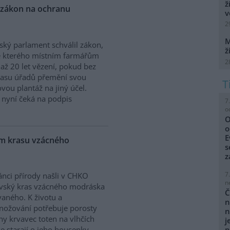
ž
 zákon na ochranu
v
2
M
ký parlament schválil zákon,
ž
e kterého místním farmářům
2
 až 20 let vězení, pokud bez
lasu úřadů přemění svou
vou plantáž na jiný účel.
 nyní čeká na podpis
7
o
O
o
E
ém krasu vzácného
s
z
7
nci přírody našli v CHKO
n
vský kras vzácného modráska
Č
aného. K životu a
n
ožování potřebuje porosty
n
iny krvavec toten na vlhčích
j
e starají o jeho housenky,
p