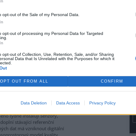
In
Energies se dohodla, že koupí
itského konkurenta Shell
o opt-out of the Sale of my Personal Data.
ré jeho evropské aktivity v
In
ti obnovitelných zdrojů
movala v tiskové
zprávě
.
to opt-out of processing my Personal Data for Targeted
gies v souladu s její širší
ing.
In
ovněž nedávné vytvoření
a průmyslovým holdingem
o opt-out of Collection, Use, Retention, Sale, and/or Sharing
ersonal Data that Is Unrelated with the Purposes for which it
lected.
Out
it v Brně na 35 místech
OPT OUT FROM ALL
CONFIRM
 boudou v příštích 12 měsících
 na 35 místech v Brně
Data Deletion
Data Access
Privacy Policy
ntrace znečišťujících látek. Od
ého týdne instalují senzory,
 doplní stávající referenční
ých dat má vzniknout digitální
asoprostorový model kvality