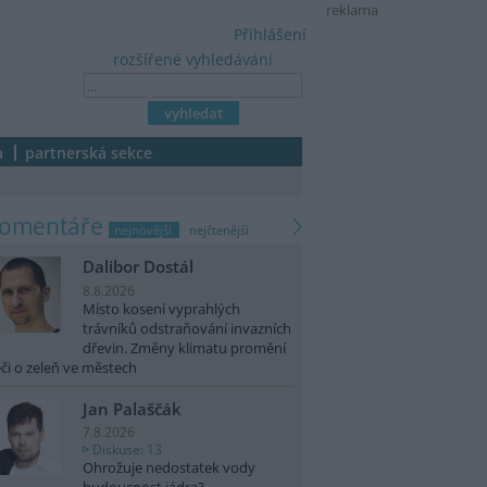
reklama
Přihlášení
rozšířené vyhledávání
a
partnerská sekce
komentáře
nejnovější
nejčtenější
Dalibor Dostál
8.8.2026
Místo kosení vyprahlých
trávníků odstraňování invazních
dřevin. Změny klimatu promění
či o zeleň ve městech
Jan Palaščák
7.8.2026
Diskuse: 13
Ohrožuje nedostatek vody