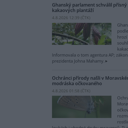
Ghanský parlament schválil přísný
kakaových plantáží
4.8.2026 12:39 (
ČTK
)
Ghans
podl
hrozí
souh
kakao
Informovala o tom agentura AP; zákon
prezidenta Johna Mahamy.
Ochránci přírody našli v Moravsk
modráska očkovaného
4.8.2026 01:58 (
ČTK
)
Ochrá
Mora
očkov
rozmn
rostl
loukách i vhodné druhy mravenců. Ti s