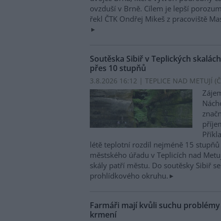
ovzduší v Brně. Cílem je lepší porozu
řekl ČTK Ondřej Mikeš z pracoviště M
Soutěska Sibiř v Teplických skalách
přes 10 stupňů
3.8.2026 16:12 | TEPLICE NAD METUJÍ (
Č
Zájem
Nácho
značn
příje
Příkl
létě teplotní rozdíl nejméně 15 stupňů 
městského úřadu v Teplicích nad Metuj
skály patří městu. Do soutěsky Sibiř se
prohlídkového okruhu.
Farmáři mají kvůli suchu problém
krmení