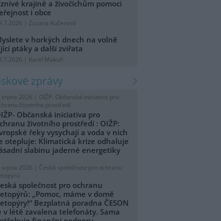
íznivé krajině a živočichům pomoci
eřejnost i obce
9.7.2026 | Zuzana Kučerová
yslete v horkých dnech na volně
ijící ptáky a další zvířata
8.7.2026 | Karel Makoň
tiskové zprávy
. srpna 2026 |
OIŽP- Občanská iniciativa pro
chranu životního prostředí
IŽP- Občanská iniciativa pro
chranu životního prostředí : OIŽP:
vropské řeky vysychají a voda v nich
e otepluje: Klimatická krize odhaluje
ásadní slabinu jaderné energetiky
. srpna 2026 |
Česká společnost pro ochranu
etopýrů
eská společnost pro ochranu
etopýrů: „Pomoc, máme v domě
etopýry!“ Bezplatná poradna ČESON
e v létě zavalena telefonáty. Sama
otřebuje finanční podporu.