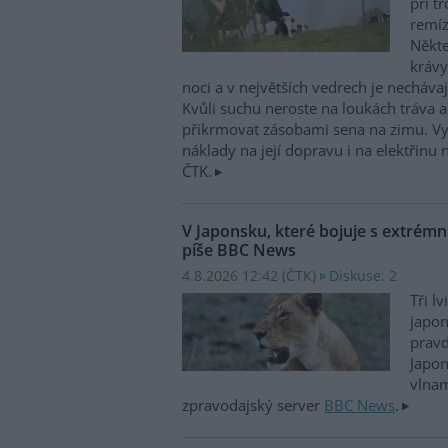
při t
remíz
Někte
krávy
noci a v největších vedrech je nechávaj
Kvůli suchu neroste na loukách tráva 
přikrmovat zásobami sena na zimu. Vys
náklady na její dopravu i na elektřinu n
ČTK.
V Japonsku, které bojuje s extrémní
píše BBC News
4.8.2026 12:42 (
ČTK
)
Diskuse: 2
Tři l
japo
prav
Japon
vlnam
zpravodajský server
BBC News
.