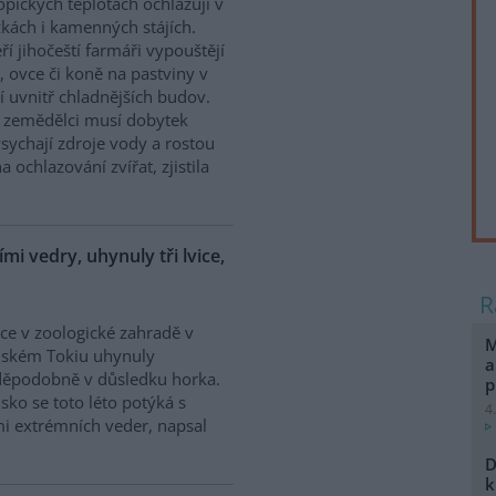
ropických teplotách ochlazují v
kách i kamenných stájích.
ří jihočeští farmáři vypouštějí
, ovce či koně na pastviny v
í uvnitř chladnějších budov.
a zemědělci musí dobytek
ychají zdroje vody a rostou
a ochlazování zvířat, zjistila
mi vedry, uhynuly tři lvice,
vice v zoologické zahradě v
M
nském Tokiu uhynuly
a
děpodobně v důsledku horka.
p
sko se toto léto potýká s
4
i extrémních veder, napsal
D
k