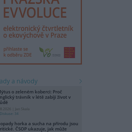
rady a návody
ýtus o zeleném koberci: Proč
nglický trávník v létě zabíjí život v
ůdě
.8.2026 | Jan Skala
Diskuse: 34
opady horka a sucha na přírodu jsou
ritické. ČSOP ukazuje, jak může