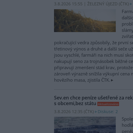
3.8.2026 15:55 | ŽELEZNÝ ÚJEZD (
ČTK
)
Farmá
další
probl
slám
zvířa
pokračující vedra způsobily, že první 
třetinový výnos a druhé a další seče 
jsou vyschlé, farmáři na nich musí sko
nakupují seno za trojnásobek běžné cen
připravují zmenšení stád krav, protož
zároveň výrazně snížila výkupní cena 
hovězího masa, zjistila ČTK.
Sev.en chce peníze ušetřené za rek
s obcemi,bez státu
Aktualizováno
3.8.2026 12:35 (
ČTK
)
Diskuse: 2
Spole
hodlá
peněz