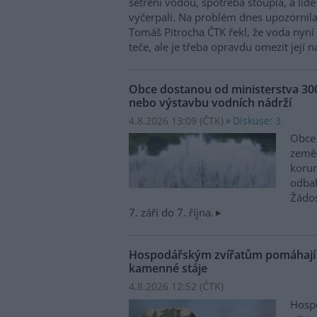
šetření vodou, spotřeba stoupla, a lid
vyčerpali. Na problém dnes upozornila
Tomáš Pitrocha ČTK řekl, že voda nyní
teče, ale je třeba opravdu omezit její
Obce dostanou od ministerstva 30
nebo výstavbu vodních nádrží
4.8.2026 13:09 (
ČTK
)
Diskuse: 3
Obce 
zeměd
korun
odbah
Žádo
7. září do 7. října.
Hospodářským zvířatům pomáhají p
kamenné stáje
4.8.2026 12:52 (
ČTK
)
Hospo