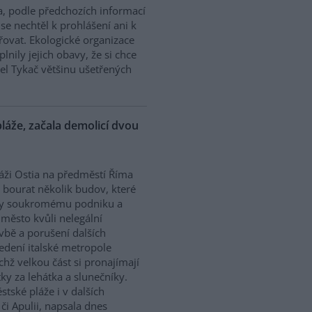
a, podle předchozích informací
se nechtěl k prohlášení ani k
ovat. Ekologické organizace
plnily jejich obavy, že si chce
el Tykač většinu ušetřených
láže, začala demolicí dvou
áži Ostia na předměstí Říma
i bourat několik budov, které
ily soukromému podniku a
 město kvůli nelegální
vbě a porušení dalších
vedení italské metropole
ichž velkou část si pronajímají
ky za lehátka a slunečníky.
tské pláže i v dalších
 či Apulii, napsala dnes