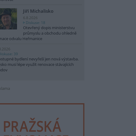
Jiří Michalisko
6.8.2026
Diskuse: 18
Otevřený dopis ministerstvu
průmyslu a obchodu ohledně
nace odvalu Heřmanice
8.2026
Diskuse: 39
stupné bydlení nevyřeší jen nová výstavba.
sko musí lépe využít renovace stávajících
udov
klama