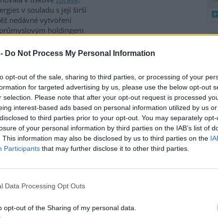
gies v souladu s její širší
ovněž nedávné vytvoření
a průmyslovým holdingem
8
 -
Do Not Process My Personal Information
K
it v Brně na 35 místech
O
to opt-out of the sale, sharing to third parties, or processing of your per
9
formation for targeted advertising by us, please use the below opt-out s
O
r selection. Please note that after your opt-out request is processed y
 boudou v příštích 12 měsících
s
eing interest-based ads based on personal information utilized by us or
 na 35 místech v Brně
disclosed to third parties prior to your opt-out. You may separately opt-
1
ntrace znečišťujících látek. Od
(
losure of your personal information by third parties on the IAB’s list of
ého týdne instalují senzory,
H
. This information may also be disclosed by us to third parties on the
IA
 doplní stávající referenční
p
Participants
that may further disclose it to other third parties.
a
ých dat má vzniknout digitální
asoprostorový model kvality
mění dynamice kvality ovzduší,
asarykovy univerzity RECETOX.
l Data Processing Opt Outs
o opt-out of the Sharing of my personal data.