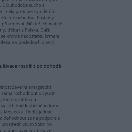
t. Dlouhodobé sucho a
seč měla proti běžným letům
už zřejmě nebudou. Pastviny
t přikrmovat. Někteří chovatelé
y, třeba i z Polska. Další
e se kromě nedostatku krmení
mléka a v posledních dnech i
ultivace rozdělit po dohodě
čnost Severní energetická
 sama rozhodnout o využití
, které ušetřila na
tivacích hnědouhelného lomu
a Mostecku. Hodlá jednat
i a dohodnout se na podpoře s
 prostřednictvím Státního
a to dnes uvedla v tiskové