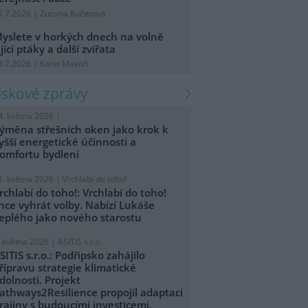
9.7.2026 | Zuzana Kučerová
yslete v horkých dnech na volně
ijící ptáky a další zvířata
8.7.2026 | Karel Makoň
tiskové zprávy
4. května 2026 |
ýměna střešních oken jako krok k
yšší energetické účinnosti a
omfortu bydlení
1. května 2026 |
Vrchlabí do toho!
rchlabí do toho!: Vrchlabí do toho!
hce vyhrát volby. Nabízí Lukáše
eplého jako nového starostu
. května 2026 |
ASITIS s.r.o.
SITIS s.r.o.: Podřipsko zahájilo
řípravu strategie klimatické
dolnosti. Projekt
athways2Resilience propojil adaptaci
rajiny s budoucími investicemi.