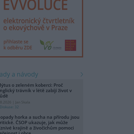
rady a návody
ýtus o zeleném koberci: Proč
nglický trávník v létě zabíjí život v
ůdě
.8.2026 | Jan Skala
Diskuse: 32
opady horka a sucha na přírodu jsou
ritické. ČSOP ukazuje, jak může
íznivé krajině a živočichům pomoci
eřejnost i obce