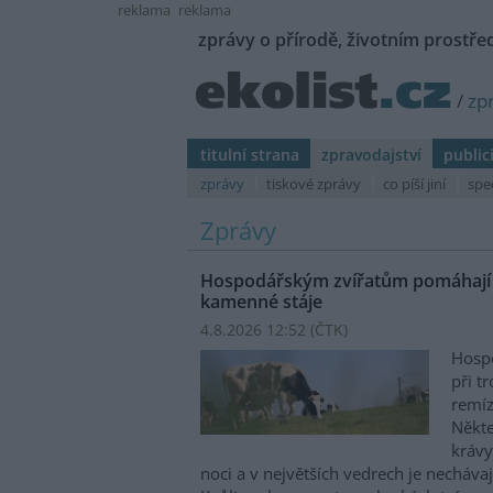
reklama
reklama
zprávy o přírodě, životním prostřed
/
zp
titulní strana
zpravodajství
public
zprávy
tiskové zprávy
co píší jiní
spe
Zprávy
Hospodářským zvířatům pomáhají p
kamenné stáje
4.8.2026 12:52 (
ČTK
)
Hospo
při t
remíz
Někte
krávy
noci a v největších vedrech je nechávaj