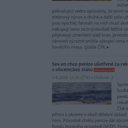
zvířa
pokračující vedra způsobily, že první 
třetinový výnos a druhé a další seče 
jsou vyschlé, farmáři na nich musí sko
nakupují seno za trojnásobek běžné cen
připravují zmenšení stád krav, protož
zároveň výrazně snížila výkupní cena 
hovězího masa, zjistila ČTK.
Sev.en chce peníze ušetřené za rek
s obcemi,bez státu
Aktualizováno
3.8.2026 12:35 (
ČTK
)
Diskuse: 2
Spole
hodlá
peněz
rekul
ČSA n
přímo s obcemi v okolí těžební oblast
nimi. Původně chtěla peníze dát obcím
fondu životního prostředí (SFŽP). Firm