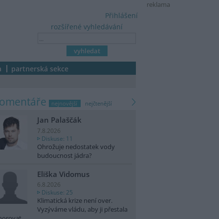
reklama
Přihlášení
rozšířené vyhledávání
a
partnerská sekce
komentáře
nejnovější
nejčtenější
Jan Palaščák
7.8.2026
Diskuse: 11
Ohrožuje nedostatek vody
budoucnost jádra?
Eliška Vidomus
6.8.2026
Diskuse: 25
Klimatická krize není over.
Vyzýváme vládu, aby ji přestala
norovat