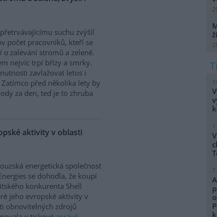
2
M
 přetrvávajícímu suchu zvýšil
ž
v počet pracovníků, kteří se
2
jí o zalévání stromů a zeleně.
m nejvíc trpí břízy a smrky.
 nutnosti zavlažovat letos i
1
. Zatímco před několika lety by
V
vody za den, teď je to zhruba
v
k
1
pské aktivity v oblasti
V
c
T
ouzská energetická společnost
7
Energies se dohodla, že koupí
A
itského konkurenta Shell
p
ré jeho evropské aktivity v
o
P
ti obnovitelných zdrojů
k
movala v tiskové
zprávě
.