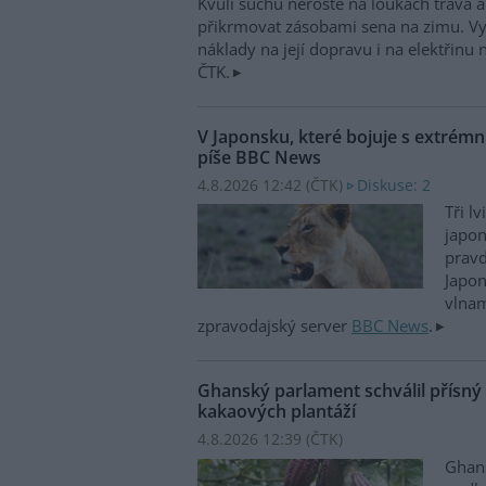
Kvůli suchu neroste na loukách tráva 
přikrmovat zásobami sena na zimu. Vys
náklady na její dopravu i na elektřinu n
ČTK.
V Japonsku, které bojuje s extrémní
píše BBC News
4.8.2026 12:42 (
ČTK
)
Diskuse: 2
Tři l
japo
prav
Japon
vlnam
zpravodajský server
BBC News
.
Ghanský parlament schválil přísný
kakaových plantáží
4.8.2026 12:39 (
ČTK
)
Ghans