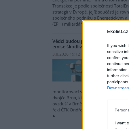
Transakce je podle společnosti TotalEner
strategií v Evropě, jejíž součástí je r
společného podniku s Energetickým 
(EPH) miliardáře Daniela Křetínského.
Ekolist.cz
Vědci budou po dobu 12 měsíců měř
If you wish 
emise škodlivin
sensitive in
3.8.2026 19:12 | BRNO (
ČTK
)
confirm you
Vědci
continue se
měřit
information 
konce
further disc
minul
participants
které
Downstream 
monitorovací stanice. Pomocí naměřen
dvojče Brna, které vytvoří podrobný č
ovzduší v Brně. Cílem je lepší porozu
řekl ČTK Ondřej Mikeš z pracoviště M
Persona
I want t