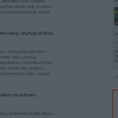
a zemědělci musí dobytek
ychají zdroje vody a rostou
a ochlazování zvířat, zjistila
mi vedry, uhynuly tři lvice,
sa
5.
Do
vice v zoologické zahradě v
Če
nském Tokiu uhynuly
b
děpodobně v důsledku horka.
sko se toto léto potýká s
i extrémních veder, napsal
re
 zákon na ochranu
ký parlament schválil zákon,