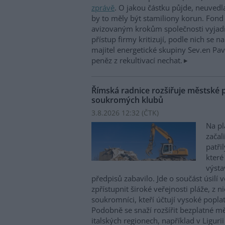
zprávě
. O jakou částku půjde, neuvedl
by to měly být stamiliony korun. Fond 
avizovaným krokům společnosti vyjadř
přístup firmy kritizují, podle nich se na
majitel energetické skupiny Sev.en Pav
peněz z rekultivací nechat.
Římská radnice rozšiřuje městské p
soukromých klubů
3.8.2026 12:32 (
ČTK
)
Na pl
začal
patř
které
výsta
předpisů zabavilo. Jde o součást úsilí 
zpřístupnit široké veřejnosti pláže, z n
soukromníci, kteří účtují vysoké poplat
Podobně se snaží rozšířit bezplatné měs
italských regionech, například v Ligurii