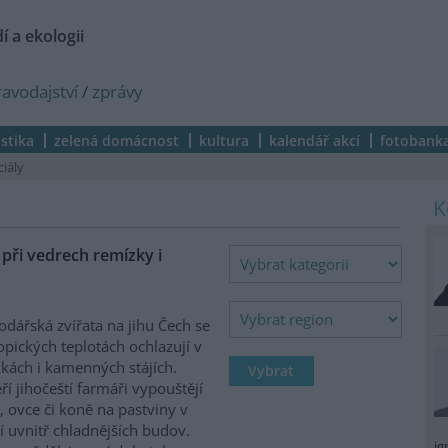
í a ekologii
ravodajství
/
zprávy
istika
zelená domácnost
kultura
kalendář akcí
fotobank
ciály
ři vedrech remízky i
dářská zvířata na jihu Čech se
ropických teplotách ochlazují v
kách i kamenných stájích.
ří jihočeští farmáři vypouštějí
, ovce či koně na pastviny v
í uvnitř chladnějších budov.
ig