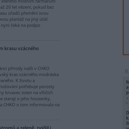
e kterého místním farmářům
 až 20 let vězení, pokud bez
lasu úřadů přemění svou
vou plantáž na jiný účel.
 nyní čeká na podpis
ém krasu vzácného
nci přírody našli v CHKO
vský kras vzácného modráska
aného. K životu a
M
ožování potřebuje porosty
a
p
iny krvavec toten na vlhčích
e starají o jeho housenky,
4
áva CHKO o tom informovala na
D
k
ž
stromů a zeleně, zvýšil i
v