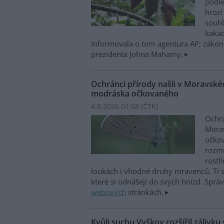
podl
hrozí
souh
kakao
Informovala o tom agentura AP; zákon
prezidenta Johna Mahamy.
Ochránci přírody našli v Moravsk
modráska očkovaného
4.8.2026 01:58 (
ČTK
)
Ochrá
Mora
očkov
rozmn
rostl
loukách i vhodné druhy mravenců. Ti s
které si odnášejí do svých hnízd. Spr
webových
stránkách.
Kvůli suchu Vyškov rozšířil zálivku 