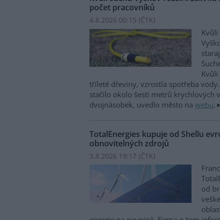
počet pracovníků
4.8.2026 00:15 (
ČTK
)
Kvůli
Vyško
stara
Suche
Kvůli
tříleté dřeviny, vzrostla spotřeba vody
stačilo okolo šesti metrů krychlových 
dvojnásobek, uvedlo město na
webu
.
TotalEnergies kupuje od Shellu evro
obnovitelných zdrojů
3.8.2026 19:17 (
ČTK
)
Franc
Total
od br
veške
oblas
energie na pevnině. Firma o tom infor