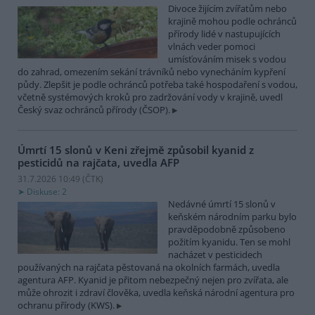
Divoce žijícím zvířatům nebo
krajině mohou podle ochránců
přírody lidé v nastupujících
vlnách veder pomoci
umísťováním misek s vodou
do zahrad, omezením sekání trávníků nebo vynecháním kypření
půdy. Zlepšit je podle ochránců potřeba také hospodaření s vodou,
včetně systémových kroků pro zadržování vody v krajině, uvedl
Český svaz ochránců přírody (ČSOP).
Úmrtí 15 slonů v Keni zřejmě způsobil kyanid z
pesticidů na rajčata, uvedla AFP
31.7.2026 10:49 (
ČTK
)
Diskuse: 2
Nedávné úmrtí 15 slonů v
keňském národním parku bylo
pravděpodobně způsobeno
požitím kyanidu. Ten se mohl
nacházet v pesticidech
používaných na rajčata pěstovaná na okolních farmách, uvedla
agentura AFP. Kyanid je přitom nebezpečný nejen pro zvířata, ale
může ohrozit i zdraví člověka, uvedla keňská národní agentura pro
ochranu přírody (KWS).