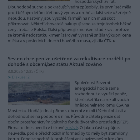
hospodářských zvířat.
Dlouhodobé sucho a pokračující vedra způsobily, že první seč měla
proti běžným letům třetinový výnos a druhé a další seče už zřejmě
nebudou. Pastviny jsou vyschlé, farmáři na nich musí skot
přikrmovat. Někteří chovatelé nakupují seno za trojnásobek běžné
ceny, třeba i z Polska. Další připravují zmenšení stád krav, protože
se kromě nedostatku krmení zároveň výrazně snížila výkupní cena
mléka a v posledních dnech i hovězího masa, zjistila ČTK.
Sev.en chce peníze ušetřené za rekultivace rozdělit po
dohodě s obcemi,bez státu
Aktualizováno
3.8.2026 12:35 (
ČTK
)
Diskuse: 2
Společnost Severní
energetická hodlá sama
rozhodnout o využití peněz,
které ušetřila na rekultivacích
hnědouhelného lomu ČSA na
Mostecku. Hodlá jednat přímo s obcemi v okolí těžební oblasti a
dohodnout se na podpoře s nimi. Původně chtěla peníze dát
obcím prostřednictvím Státního fondu životního prostředí (SFŽP).
Firma to dnes uvedla v tiskové
zprávě
. O jakou částku půjde,
neuvedla, podle předchozích informací by to měly být stamiliony
korun. Fond se nechtěl k prohlášení ani k avizovaným krokům