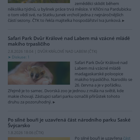
zemědělci sklidit během
několika týdnů, u bylinek práce trvá měsíce. V Křični na Pardubicku
o tom vědí své, na Statku Junek vrcholí jedna z nejnáročnějších
částí sezony. ČTK to řekla majitelka hospodářství Iva Junková.
Safari Park Dvůr Králové nad Labem má vzácné mládě
makiho trpasličího
2.8.2026 18:04 | DVŮR KRÁLOVÉ NAD LABEM (
ČTK
)
Diskuse: 1
Safari Park Dvůr Králové nad
Labem má vzácné mládě
madagaskarské poloopice
makiho trpasličího. Narodilo se
26. června a je v pořádku.
Zřejmě je to samec. Dvorská zoo je jednou z mála na světě, kde
makie chovají. Zástupci safari parku označili přírůstek tohoto
druhu za pozoruhodný.
Po silné bouři je uzavřená část národního parku Saské
Švýcarsko
1.8.2026 18:06 (
ČTK
)
Po silné bouři je uzavřena
část