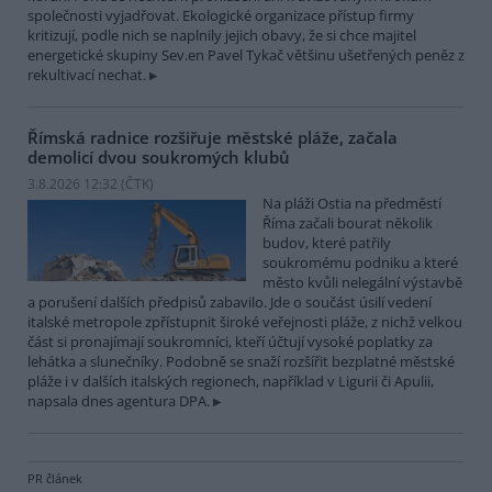
společnosti vyjadřovat. Ekologické organizace přístup firmy
kritizují, podle nich se naplnily jejich obavy, že si chce majitel
energetické skupiny Sev.en Pavel Tykač většinu ušetřených peněz z
rekultivací nechat.
Římská radnice rozšiřuje městské pláže, začala
demolicí dvou soukromých klubů
3.8.2026 12:32 (
ČTK
)
Na pláži Ostia na předměstí
Říma začali bourat několik
budov, které patřily
soukromému podniku a které
město kvůli nelegální výstavbě
a porušení dalších předpisů zabavilo. Jde o součást úsilí vedení
italské metropole zpřístupnit široké veřejnosti pláže, z nichž velkou
část si pronajímají soukromníci, kteří účtují vysoké poplatky za
lehátka a slunečníky. Podobně se snaží rozšířit bezplatné městské
pláže i v dalších italských regionech, například v Ligurii či Apulii,
napsala dnes agentura DPA.
PR článek