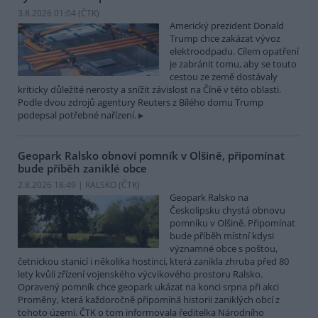
3.8.2026 01:04 (
ČTK
)
Americký prezident Donald
Trump chce zakázat vývoz
elektroodpadu. Cílem opatření
je zabránit tomu, aby se touto
cestou ze země dostávaly
kriticky důležité nerosty a snížit závislost na Číně v této oblasti.
Podle dvou zdrojů agentury Reuters z Bílého domu Trump
podepsal potřebné nařízení.
Geopark Ralsko obnoví pomník v Olšině, připomínat
bude příběh zaniklé obce
2.8.2026 18:49 | RALSKO (
ČTK
)
Geopark Ralsko na
Českolipsku chystá obnovu
pomníku v Olšině. Připomínat
bude příběh místní kdysi
významné obce s poštou,
četnickou stanicí i několika hostinci, která zanikla zhruba před 80
lety kvůli zřízení vojenského výcvikového prostoru Ralsko.
Opravený pomník chce geopark ukázat na konci srpna při akci
Proměny, která každoročně připomíná historii zaniklých obcí z
tohoto území. ČTK o tom informovala ředitelka Národního