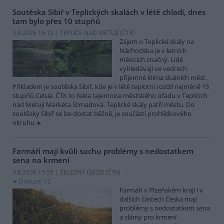
Soutěska Sibiř v Teplických skalách v létě chladí, dnes
tam bylo přes 10 stupňů
3.8.2026 16:12 | TEPLICE NAD METUJÍ (
ČTK
)
Zájem o Teplické skály na
Náchodsku je v letních
měsících značný. Lidé
vyhledávají ve vedrech
příjemné klima skalních měst.
Příkladem je soutěska Sibiř, kde je v létě teplotní rozdíl nejméně 15
stupňů Celsia. ČTK to řekla tajemnice městského úřadu v Teplicích
nad Metují Markéta Strnadová. Teplické skály patří městu. Do
soutěsky Sibiř se lze dostat běžně, je součástí prohlídkového
okruhu.
Farmáři mají kvůli suchu problémy s nedostatkem
sena na krmení
3.8.2026 15:55 | ŽELEZNÝ ÚJEZD (
ČTK
)
Diskuse: 12
Farmáři v Plzeňském kraji i v
dalších částech Česka mají
problémy s nedostatkem sena
a slámy pro krmení