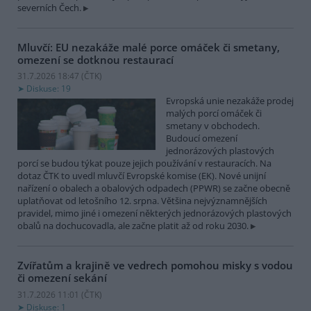
severních Čech.
Mluvčí: EU nezakáže malé porce omáček či smetany,
omezení se dotknou restaurací
31.7.2026 18:47 (
ČTK
)
Diskuse: 19
Evropská unie nezakáže prodej
malých porcí omáček či
smetany v obchodech.
Budoucí omezení
jednorázových plastových
porcí se budou týkat pouze jejich používání v restauracích. Na
dotaz ČTK to uvedl mluvčí Evropské komise (EK). Nové unijní
nařízení o obalech a obalových odpadech (PPWR) se začne obecně
uplatňovat od letošního 12. srpna. Většina nejvýznamnějších
pravidel, mimo jiné i omezení některých jednorázových plastových
obalů na dochucovadla, ale začne platit až od roku 2030.
Zvířatům a krajině ve vedrech pomohou misky s vodou
či omezení sekání
31.7.2026 11:01 (
ČTK
)
Diskuse: 1