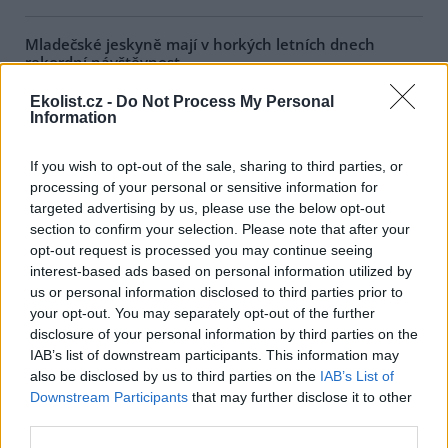
Mladečské jeskyně mají v horkých letních dnech
rekordní návštěvnost
1.8.2026 17:47 | PRAHA (
ČTK
)
Ekolist.cz -
Do Not Process My Personal
Rekordní návštěvnost mají v
Information
těchto horkých letních dnech
Mladečské jeskyně u Litovle na
Olomoucku, které
If you wish to opt-out of the sale, sharing to third parties, or
návštěvníkům poskytují aspoň
processing of your personal or sensitive information for
dočasnou úlevu od úmorného vedra. Zatímco na zemském
targeted advertising by us, please use the below opt-out
povrchu teplota kvůli přílivu horkého vzduchu výrazně překračuje
hranici 30 stupňů Celsia, v chladných chodbách a dómech
section to confirm your selection. Please note that after your
Mladečských jeskyní se celoročně pohybuje kolem deseti stupňů
opt-out request is processed you may continue seeing
Celsia. Lidé proto při plánování letního výletu často volí právě
interest-based ads based on personal information utilized by
jeskyně.
us or personal information disclosed to third parties prior to
your opt-out. You may separately opt-out of the further
disclosure of your personal information by third parties on the
Zubří stádo v olomoucké zoo se rozrostlo o dvě
IAB’s list of downstream participants. This information may
mláďata, už dovádí ve výběhu
also be disclosed by us to third parties on the
IAB’s List of
1.8.2026 17:28 | OLOMOUC (
ČTK
)
Downstream Participants
that may further disclose it to other
O dvě mláďata se letos
rozrostlo stádo zubrů v
third parties.
zoologické zahradě na Svatém