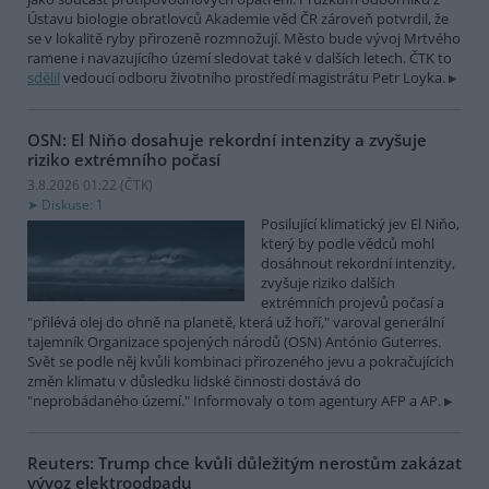
Ústavu biologie obratlovců Akademie věd ČR zároveň potvrdil, že
se v lokalitě ryby přirozeně rozmnožují. Město bude vývoj Mrtvého
ramene i navazujícího území sledovat také v dalších letech. ČTK to
sdělil
vedoucí odboru životního prostředí magistrátu Petr Loyka.
OSN: El Niňo dosahuje rekordní intenzity a zvyšuje
riziko extrémního počasí
3.8.2026 01:22 (
ČTK
)
Diskuse: 1
Posilující klimatický jev El Niňo,
který by podle vědců mohl
dosáhnout rekordní intenzity,
zvyšuje riziko dalších
extrémních projevů počasí a
"přilévá olej do ohně na planetě, která už hoří," varoval generální
tajemník Organizace spojených národů (OSN) António Guterres.
Svět se podle něj kvůli kombinaci přirozeného jevu a pokračujících
změn klimatu v důsledku lidské činnosti dostává do
"neprobádaného území." Informovaly o tom agentury AFP a AP.
Reuters: Trump chce kvůli důležitým nerostům zakázat
vývoz elektroodpadu