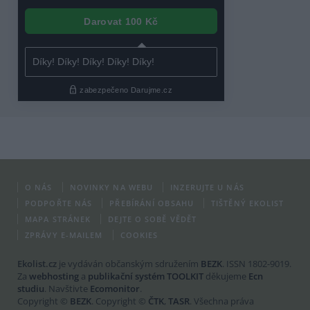
O NÁS
NOVINKY NA WEBU
INZERUJTE U NÁS
PODPOŘTE NÁS
PŘEBÍRÁNÍ OBSAHU
TIŠTĚNÝ EKOLIST
MAPA STRÁNEK
DEJTE O SOBĚ VĚDĚT
ZPRÁVY E-MAILEM
COOKIES
Ekolist.cz
je vydáván občanským sdružením
BEZK
. ISSN 1802-9019.
Za
webhosting
a
publikační systém TOOLKIT
děkujeme
Ecn
studiu
. Navštivte
Ecomonitor
.
Copyright ©
BEZK
. Copyright ©
ČTK
,
TASR
. Všechna práva