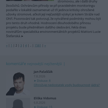
stromovou, ale i další druhy
živočichů. Ochráncům přírody se při pravidelném monitoringu
podařilo v lokalitě zaznamenat už tři jedince kriticky ohrožené
užovky stromové, ačkoli její nejčastější výskyt je kolem Stráže nad
Ohří. Pozorování tak potvrzují, že vytvářené podmínky mohou být
pro tento druh vhodné. Hodnocení dlouhodobého přínosu
projektu bude předmětem dalšího sledování, řekla dnes
novinářům specialistka environmentálních projektů Mattoni Lucie
Štefanská.
«
|
1
|
2
|
3
|
4
|
..
|
1581
|
»
komentáře
nejnovější
nejčtenější
Jan Palaščák
7.8.2026
Diskuse: 8
Ohrožuje nedostatek vody budoucnost jádra?
Eliška Vidomus
6.8.2026
Diskuse: 15