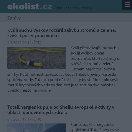
☰
/
zpravodajství
/
zprávy
Zprávy
Kvůli suchu Vyškov rozšířil zálivku stromů a zeleně,
zvýšil i počet pracovníků
4.8.2026 00:15 (
ČTK
)
Kvůli přetrvávajícímu suchu
zvýšil Vyškov počet
pracovníků, kteří se starají o
zalévání stromů a zeleně.
Suchem nejvíc trpí břízy a
smrky. Kvůli nutnosti zavlažovat letos i tříleté dřeviny, vzrostla
spotřeba vody. Zatímco před několika lety by stačilo okolo šesti
metrů krychlových vody za den, teď je to zhruba dvojnásobek,
uvedlo město na
webu
.
TotalEnergies kupuje od Shellu evropské aktivity v
oblasti obnovitelných zdrojů
3.8.2026 19:17 (
ČTK
)
Francouzská energetická
společnost TotalEnergies se