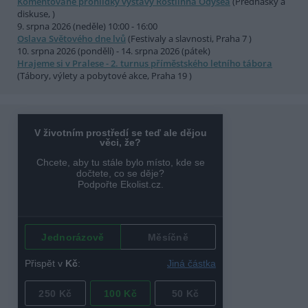
Komentované prohlídky výstavy Rostlinná Odysea
(Přednášky a
diskuse, )
9. srpna 2026 (neděle) 10:00 - 16:00
Oslava Světového dne lvů
(Festivaly a slavnosti, Praha 7 )
10. srpna 2026 (pondělí) - 14. srpna 2026 (pátek)
Hrajeme si v Pralese - 2. turnus příměstského letního tábora
(Tábory, výlety a pobytové akce, Praha 19 )