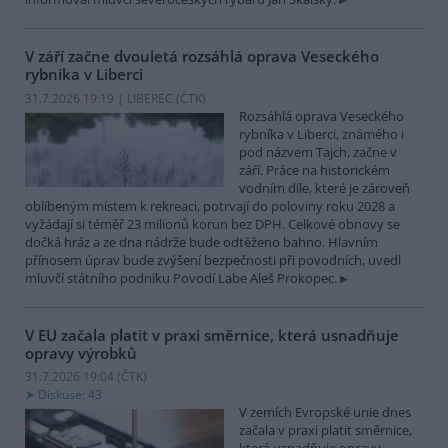
V září začne dvouletá rozsáhlá oprava Veseckého
rybníka v Liberci
31.7.2026 19:19 | LIBEREC (
ČTK
)
Rozsáhlá oprava Veseckého
rybníka v Liberci, známého i
pod názvem Tajch, začne v
září. Práce na historickém
vodním díle, které je zároveň
oblíbeným místem k rekreaci, potrvají do poloviny roku 2028 a
vyžádají si téměř 23 milionů korun bez DPH. Celkové obnovy se
dočká hráz a ze dna nádrže bude odtěženo bahno. Hlavním
přínosem úprav bude zvýšení bezpečnosti při povodních, uvedl
mluvčí státního podniku Povodí Labe Aleš Prokopec.
V EU začala platit v praxi směrnice, která usnadňuje
opravy výrobků
31.7.2026 19:04 (
ČTK
)
Diskuse: 43
V zemích Evropské unie dnes
začala v praxi platit směrnice,