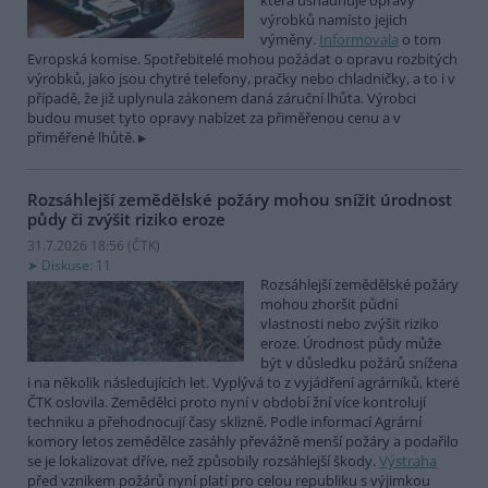
která usnadňuje opravy
výrobků namísto jejich
výměny.
Informovala
o tom
Evropská komise. Spotřebitelé mohou požádat o opravu rozbitých
výrobků, jako jsou chytré telefony, pračky nebo chladničky, a to i v
případě, že již uplynula zákonem daná záruční lhůta. Výrobci
budou muset tyto opravy nabízet za přiměřenou cenu a v
přiměřené lhůtě.
Rozsáhlejší zemědělské požáry mohou snížit úrodnost
půdy či zvýšit riziko eroze
31.7.2026 18:56 (
ČTK
)
Diskuse: 11
Rozsáhlejší zemědělské požáry
mohou zhoršit půdní
vlastnosti nebo zvýšit riziko
eroze. Úrodnost půdy může
být v důsledku požárů snížena
i na několik následujících let. Vyplývá to z vyjádření agrárníků, které
ČTK oslovila. Zemědělci proto nyní v období žní více kontrolují
techniku a přehodnocují časy sklizně. Podle informací Agrární
komory letos zemědělce zasáhly převážně menší požáry a podařilo
se je lokalizovat dříve, než způsobily rozsáhlejší škody.
Výstraha
před vznikem požárů nyní platí pro celou republiku s výjimkou