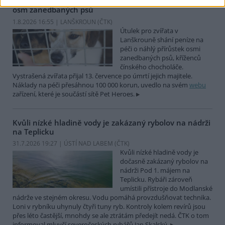
Útulek pro zvířata v Lanškrouně shání peníze na péči o
osm zanedbaných psů
1.8.2026 16:55 | LANŠKROUN (
ČTK
)
Útulek pro zvířata v
Lanškrouně shání peníze na
péči o náhlý přírůstek osmi
zanedbaných psů, kříženců
čínského chocholáče.
Vystrašená zvířata přijal 13. července po úmrtí jejich majitele.
Náklady na péči přesáhnou 100 000 korun, uvedlo na svém
webu
zařízení, které je součástí sítě Pet Heroes.
Kvůli nízké hladině vody je zakázaný rybolov na nádrži
na Teplicku
31.7.2026 19:27 | ÚSTÍ NAD LABEM (
ČTK
)
Kvůli nízké hladině vody je
dočasně zakázaný rybolov na
nádrži Pod 1. májem na
Teplicku. Rybáři zároveň
umístili přístroje do Modlanské
nádrže ve stejném okresu. Vodu pomáhá provzdušňovat technika.
Loni v rybníku uhynuly čtyři tuny ryb. Kontroly kolem revírů jsou
přes léto častější, mnohdy se ale ztrátám předejít nedá. ČTK o tom
informoval mluvčí severočeských rybářů Jan Skalský.