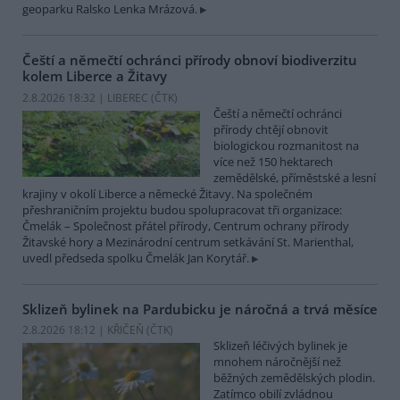
geoparku Ralsko Lenka Mrázová.
Čeští a němečtí ochránci přírody obnoví biodiverzitu
kolem Liberce a Žitavy
2.8.2026 18:32 | LIBEREC (
ČTK
)
Čeští a němečtí ochránci
přírody chtějí obnovit
biologickou rozmanitost na
více než 150 hektarech
zemědělské, příměstské a lesní
krajiny v okolí Liberce a německé Žitavy. Na společném
přeshraničním projektu budou spolupracovat tři organizace:
Čmelák – Společnost přátel přírody, Centrum ochrany přírody
Žitavské hory a Mezinárodní centrum setkávání St. Marienthal,
uvedl předseda spolku Čmelák Jan Korytář.
Sklizeň bylinek na Pardubicku je náročná a trvá měsíce
2.8.2026 18:12 | KŘIČEŇ (
ČTK
)
Sklizeň léčivých bylinek je
mnohem náročnější než
běžných zemědělských plodin.
Zatímco obilí zvládnou