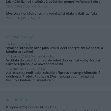
jak může žíznivé krajině a živočichům pomoci veřejnost i obce
29.7.2026 | Zuzana Kučerová
Myslete v horkých dnech na volně žijící ptáky a další zvířata
28.7.2026 | Karel Makoň
tiskové zprávy
14. května 2026 |
Výměna střešních oken jako krok k vyšší energetické účinnosti a
komfortu bydlení
11. května 2026 |
Vrchlabí do toho!
Vrchlabí do toho!: Vrchlabí do toho! chce vyhrát volby. Nabízí
Lukáše Teplého jako nového starostu
7. května 2026 |
ASITIS s.r.o.
ASITIS s.r.o.: Podřipsko zahájilo přípravu strategie klimatické
odolnosti. Projekt Pathways2Resilience propojil adaptaci
krajiny s budoucími investicemi.
kalendář akcí
8. srpna 2026 (sobota) 14:00 - 15:00