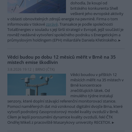
dohodla, že koupí od
britského konkurenta Shell
veškeré jeho evropské aktivity
v oblasti obnovitelných zdrojů energie na pevnině. Firma o tom
informovala v tiskové
zprávě
. Transakce je podle společnosti
TotalEnergies v souladu s její širší strategií v Evropě, jejíž součástí je
rovněž nedávné vytvoření společného podniku s Energetickým a
průmyslovým holdingem (EPH) miliardáře Daniela Křetínského.
Vědci budou po dobu 12 měsíců měřit v Brně na 35
místech emise škodlivin
3.8.2026 19:12 | BRNO (
ČTK
)
Vědci boudou v příštích 12
měsících měřit na 35 místech v
Brně koncentrace
znečišťujících látek. Od
minulého týdne instalují
senzory, které doplní stávající referenční monitorovací stanice.
Pomocí naměřených dat má vzniknout digitální dvojče Brna, které
vytvoří podrobný časoprostorový model kvality ovzduší v Brně.
Cílem je lepší porozumění dynamice kvality ovzduší, řekl ČTK
Ondřej Mikeš z pracoviště Masarykovy univerzity RECETOX.