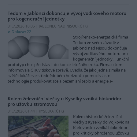
Tedom v Jablonci dokončuje vývoj vodíkového motoru
pro kogenerační jednotky
31.7.2026 10:05 | JABLONEC NAD NISOU (
ČTK
)
Diskuse: 22
Strojírensko-energetická firma
Tedom ve svém závodě v
Jablonci nad Nisou dokončuje
vývoj vodíkového motoru pro
kogenerační jednotky. Funkční
prototyp chce představit do konce letošního roku. Firma o tom
informovala ČTK v tiskové zprávě. Uvedla, že jako jedna z mála na
světě dokáže ve střednědobém horizontu pomocí vlastní
technologie produkovat zcela bezemisní teplo a energie.
Kolem železniční vlečky u Kyselky vzniká biokoridor
pro užovku stromovou
31.7.2026 01:44 | KYSELKA (
ČTK
)
Kolem historické železniční
vlečky z Kyselky do Vojkovic na
Karlovarsku vzniká biokoridor
pro kriticky ohroženou užovku