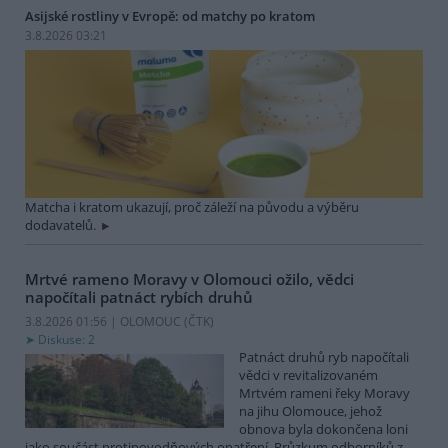
Asijské rostliny v Evropě: od matchy po kratom
3.8.2026 03:21
Matcha i kratom ukazují, proč záleží na původu a výběru
dodavatelů.
Mrtvé rameno Moravy v Olomouci ožilo, vědci
napočítali patnáct rybích druhů
3.8.2026 01:56 | OLOMOUC (
ČTK
)
Diskuse: 2
Patnáct druhů ryb napočítali
vědci v revitalizovaném
Mrtvém rameni řeky Moravy
na jihu Olomouce, jehož
obnova byla dokončena loni
jako součást protipovodňových opatření. Průzkum odborníků z