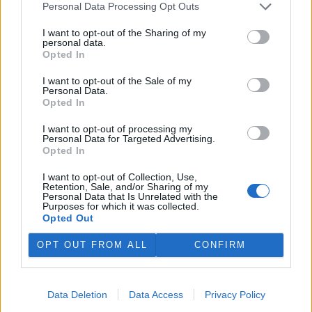
Kopečku u Olomouce. Oba
Personal Data Processing Opt Outs
malí zubři už pod bedlivým
dohledem svých matek skotačí ve výběhu s ostatními členy stáda.
I want to opt-out of the Sharing of my
Olomoucká zoo začala chovat zubry v roce 1973. O třináct let
personal data.
později chov tohoto největšího divokého evropského kopytníka
Opted In
ukončila. Zubři se do zoo vrátili až v roce 2013 a od této doby se
tam narodilo 21 mláďat.
I want to opt-out of the Sale of my
Personal Data.
Opted In
U Seneckého rybníka v Plzni vznikla lesní stezka se
I want to opt-out of processing my
siluetami zvěře
Personal Data for Targeted Advertising.
1.8.2026 17:22 | PLZEŇ (
ČTK
)
Opted In
Plzeň zřídila v lesích u
Seneckého rybníka vzdělávací
I want to opt-out of Collection, Use,
stezku, která hravou formou
Retention, Sale, and/or Sharing of my
Personal Data that Is Unrelated with the
seznamuje děti i dospělé s
Purposes for which it was collected.
obyvateli lesa. Využívá siluety
Opted Out
zvířat, QR kódy a mobilní aplikaci. Stezka je určena rodinám s dětmi
i dětským skupinám, které chodí do přírody. Za 244 000 korun ji
OPT OUT FROM ALL
CONFIRM
zajistila městská organizace Správa veřejného statku (SVS) města
Plzně, řekl ČTK vedoucí úseku lesů, zeleně a vodního hospodářství
SVS Richard Havelka.
Data Deletion
Data Access
Privacy Policy