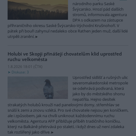
národního parku Saské
Švýcarsko. Hrozí pád dalších
stromů, informovala agentura
DPA s odkazem na zástupce
příhraničního okresu Saské Švýcarsko-Východní Krušnohoří. V
pátek při bouři zahynul nedaleko obce Rathen jeden muž, další lidé
utrpěli zranění.
Holubi ve Skopji přinášejí chovatelům klid uprostřed
ruchu velkoměsta
1.8.2026 18:01 (
ČTK
)
Diskuse: 3
Uprostřed sídlišť a rušných ulic
severomakedonské metropole
se odehrává podívaná, která
jako by do městského shonu
nepatřila. Hejno desítek
strakatých holubů krouží nad panelovými domy, střemhlav se
snáší k zemi a znovu vzlétá. Pro své chovatele nejsou jen koníčkem,
ale i způsobem, jak na chvíli uniknout každodennímu ruchu
velkoměsta. Agentura AFP přibližuje příběh tradičního koníčku,
který na Balkáně přetrvává po staletí, i když dnes už není zdaleka
tak rozšířený jako dříve.