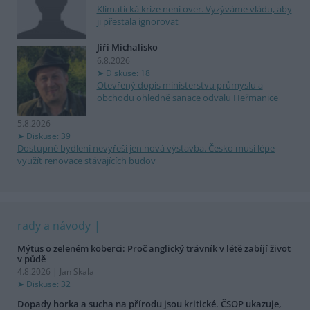
Klimatická krize není over. Vyzýváme vládu, aby
ji přestala ignorovat
Jiří Michalisko
6.8.2026
Diskuse: 18
Otevřený dopis ministerstvu průmyslu a
obchodu ohledně sanace odvalu Heřmanice
5.8.2026
Diskuse: 39
Dostupné bydlení nevyřeší jen nová výstavba. Česko musí lépe
využít renovace stávajících budov
rady a návody
Mýtus o zeleném koberci: Proč anglický trávník v létě zabíjí život
v půdě
4.8.2026 | Jan Skala
Diskuse: 32
Dopady horka a sucha na přírodu jsou kritické. ČSOP ukazuje,