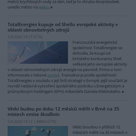
metrů krychlových vody za den, teď je to zhruba dvojnásobek,
uvedlo město na
webu
.
TotalEnergies kupuje od Shellu evropské aktivity v
oblasti obnovitelných zdrojů
3.8.2026 19:17 (
ČTK
)
Francouzská energetická
společnost TotalEnergies se
dohodla, že koupí od
britského konkurenta Shell
veškeré jeho evropské aktivity
v oblasti obnovitelných zdrojů energie na pevnině. Firma o tom
informovala v tiskové
zprávě
. Transakce je podle společnosti
TotalEnergies v souladu s její širší strategií v Evropě, jejíž součástí je
rovněž nedávné vytvoření společného podniku s Energetickým a
průmyslovým holdingem (EPH) miliardáře Daniela Křetínského.
Vědci budou po dobu 12 měsíců měřit v Brně na 35
místech emise škodlivin
3.8.2026 19:12 | BRNO (
ČTK
)
Vědci boudou v příštích 12
měsících měřit na 35 místech v