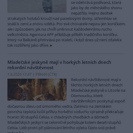
se odehrává podívaná, která
jako by do městského shonu
nepatřila. Hejno desítek
strakatých holubů krouží nad panelovými domy, střemhlav se
snáší k zemi a znovu vzlétá. Pro své chovatele nejsou jen koníčkem,
ale i způsobem, jak na chvíli uniknout každodennímu ruchu
velkoměsta. Agentura AFP přibližuje příběh tradičního koníčku,
který na Balkáně přetrvává po staletí, i když dnes už není zdaleka
tak rozšířený jako dříve.
Mladečské jeskyně mají v horkých letních dnech
rekordní návštěvnost
1.8.2026 17:47 | PRAHA (
ČTK
)
Rekordní návštěvnost mají v
těchto horkých letních dnech
Mladečské jeskyně u Litovle na
Olomoucku, které
návštěvníkům poskytují aspoň
dočasnou úlevu od úmorného vedra. Zatímco na zemském
povrchu teplota kvůli přílivu horkého vzduchu výrazně překračuje
hranici 30 stupňů Celsia, v chladných chodbách a dómech
Mladečských jeskyní se celoročně pohybuje kolem deseti stupňů
Celsia. Lidé proto při plánování letního výletu často volí právě