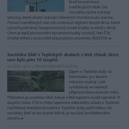
Brně koncentrace
znečišťujících látek. Od
minulého týdne instalují
senzory, které doplní stávající referenční monitorovací stanice.
Pomocí naměřených dat má vzniknout digitální dvojče Brna, které
vytvoří podrobný časoprostorový model kvality ovzduší v Brně.
Cílem je lepší porozumění dynamice kvality ovzduší, řekl ČTK
Ondřej Mikeš z pracoviště Masarykovy univerzity RECETOX.
Soutěska Sibiř v Teplických skalách v létě chladí, dnes
tam bylo přes 10 stupňů
3.8.2026 16:12 | TEPLICE NAD METUJÍ (
ČTK
)
Zájem o Teplické skály na
Náchodsku je v letních
měsících značný. Lidé
vyhledávají ve vedrech
příjemné klima skalních měst.
Příkladem je soutěska Sibiř, kde je v létě teplotní rozdíl nejméně 15
stupňů Celsia. ČTK to řekla tajemnice městského úřadu v Teplicích
nad Metují Markéta Strnadová. Teplické skály patří městu. Do
soutěsky Sibiř se lze dostat běžně, je součástí prohlídkového
okruhu.