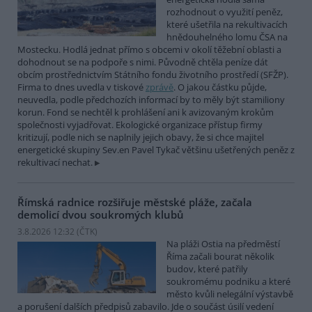
rozhodnout o využití peněz,
které ušetřila na rekultivacích
hnědouhelného lomu ČSA na
Mostecku. Hodlá jednat přímo s obcemi v okolí těžební oblasti a
dohodnout se na podpoře s nimi. Původně chtěla peníze dát
obcím prostřednictvím Státního fondu životního prostředí (SFŽP).
Firma to dnes uvedla v tiskové
zprávě
. O jakou částku půjde,
neuvedla, podle předchozích informací by to měly být stamiliony
korun. Fond se nechtěl k prohlášení ani k avizovaným krokům
společnosti vyjadřovat. Ekologické organizace přístup firmy
kritizují, podle nich se naplnily jejich obavy, že si chce majitel
energetické skupiny Sev.en Pavel Tykač většinu ušetřených peněz z
rekultivací nechat.
Římská radnice rozšiřuje městské pláže, začala
demolicí dvou soukromých klubů
3.8.2026 12:32 (
ČTK
)
Na pláži Ostia na předměstí
Říma začali bourat několik
budov, které patřily
soukromému podniku a které
město kvůli nelegální výstavbě
a porušení dalších předpisů zabavilo. Jde o součást úsilí vedení