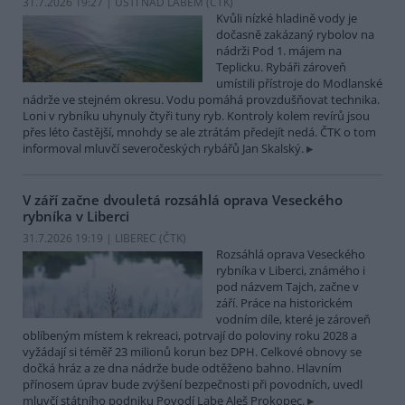
31.7.2026 19:27 | ÚSTÍ NAD LABEM (
ČTK
)
Kvůli nízké hladině vody je
dočasně zakázaný rybolov na
nádrži Pod 1. májem na
Teplicku. Rybáři zároveň
umístili přístroje do Modlanské
nádrže ve stejném okresu. Vodu pomáhá provzdušňovat technika.
Loni v rybníku uhynuly čtyři tuny ryb. Kontroly kolem revírů jsou
přes léto častější, mnohdy se ale ztrátám předejít nedá. ČTK o tom
informoval mluvčí severočeských rybářů Jan Skalský.
V září začne dvouletá rozsáhlá oprava Veseckého
rybníka v Liberci
31.7.2026 19:19 | LIBEREC (
ČTK
)
Rozsáhlá oprava Veseckého
rybníka v Liberci, známého i
pod názvem Tajch, začne v
září. Práce na historickém
vodním díle, které je zároveň
oblíbeným místem k rekreaci, potrvají do poloviny roku 2028 a
vyžádají si téměř 23 milionů korun bez DPH. Celkové obnovy se
dočká hráz a ze dna nádrže bude odtěženo bahno. Hlavním
přínosem úprav bude zvýšení bezpečnosti při povodních, uvedl
mluvčí státního podniku Povodí Labe Aleš Prokopec.