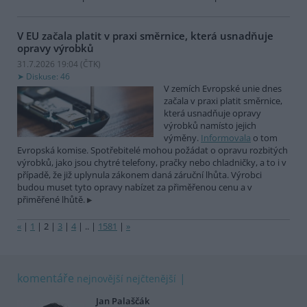
V EU začala platit v praxi směrnice, která usnadňuje
opravy výrobků
31.7.2026 19:04 (
ČTK
)
Diskuse: 46
V zemích Evropské unie dnes
začala v praxi platit směrnice,
která usnadňuje opravy
výrobků namísto jejich
výměny.
Informovala
o tom
Evropská komise. Spotřebitelé mohou požádat o opravu rozbitých
výrobků, jako jsou chytré telefony, pračky nebo chladničky, a to i v
případě, že již uplynula zákonem daná záruční lhůta. Výrobci
budou muset tyto opravy nabízet za přiměřenou cenu a v
přiměřené lhůtě.
«
|
1
|
2
|
3
|
4
|
..
|
1581
|
»
komentáře
nejnovější
nejčtenější
Jan Palaščák