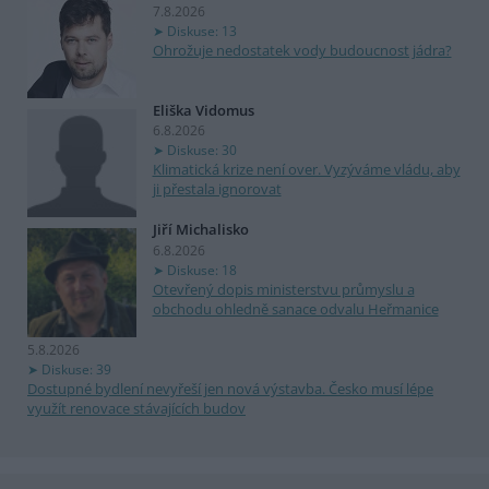
7.8.2026
Diskuse: 13
Ohrožuje nedostatek vody budoucnost jádra?
Eliška Vidomus
6.8.2026
Diskuse: 30
Klimatická krize není over. Vyzýváme vládu, aby
ji přestala ignorovat
Jiří Michalisko
6.8.2026
Diskuse: 18
Otevřený dopis ministerstvu průmyslu a
obchodu ohledně sanace odvalu Heřmanice
5.8.2026
Diskuse: 39
Dostupné bydlení nevyřeší jen nová výstavba. Česko musí lépe
využít renovace stávajících budov