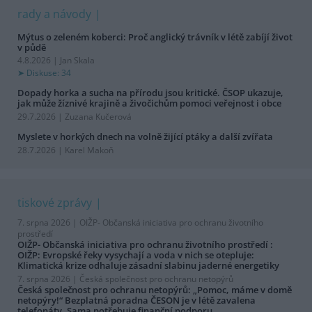
rady a návody
Mýtus o zeleném koberci: Proč anglický trávník v létě zabíjí život
v půdě
4.8.2026 | Jan Skala
Diskuse: 34
Dopady horka a sucha na přírodu jsou kritické. ČSOP ukazuje,
jak může žíznivé krajině a živočichům pomoci veřejnost i obce
29.7.2026 | Zuzana Kučerová
Myslete v horkých dnech na volně žijící ptáky a další zvířata
28.7.2026 | Karel Makoň
tiskové zprávy
7. srpna 2026 |
OIŽP- Občanská iniciativa pro ochranu životního
prostředí
OIŽP- Občanská iniciativa pro ochranu životního prostředí :
OIŽP: Evropské řeky vysychají a voda v nich se otepluje:
Klimatická krize odhaluje zásadní slabinu jaderné energetiky
7. srpna 2026 |
Česká společnost pro ochranu netopýrů
Česká společnost pro ochranu netopýrů: „Pomoc, máme v domě
netopýry!“ Bezplatná poradna ČESON je v létě zavalena
telefonáty. Sama potřebuje finanční podporu.