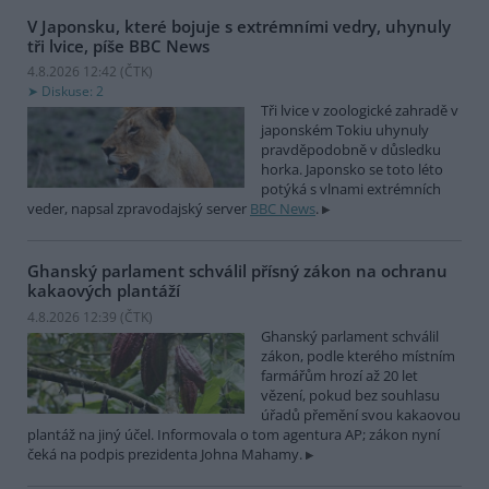
V Japonsku, které bojuje s extrémními vedry, uhynuly
tři lvice, píše BBC News
4.8.2026 12:42 (
ČTK
)
Diskuse: 2
Tři lvice v zoologické zahradě v
japonském Tokiu uhynuly
pravděpodobně v důsledku
horka. Japonsko se toto léto
potýká s vlnami extrémních
veder, napsal zpravodajský server
BBC News
.
Ghanský parlament schválil přísný zákon na ochranu
kakaových plantáží
4.8.2026 12:39 (
ČTK
)
Ghanský parlament schválil
zákon, podle kterého místním
farmářům hrozí až 20 let
vězení, pokud bez souhlasu
úřadů přemění svou kakaovou
plantáž na jiný účel. Informovala o tom agentura AP; zákon nyní
čeká na podpis prezidenta Johna Mahamy.