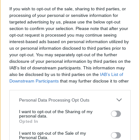
Českolipsku chystá obnovu
If you wish to opt-out of the sale, sharing to third parties, or
pomníku v Olšině. Připomínat
bude příběh místní kdysi
processing of your personal or sensitive information for
významné obce s poštou,
targeted advertising by us, please use the below opt-out
četnickou stanicí i několika hostinci, která zanikla zhruba před 80
section to confirm your selection. Please note that after your
lety kvůli zřízení vojenského výcvikového prostoru Ralsko.
opt-out request is processed you may continue seeing
Opravený pomník chce geopark ukázat na konci srpna při akci
interest-based ads based on personal information utilized by
Proměny, která každoročně připomíná historii zaniklých obcí z
us or personal information disclosed to third parties prior to
tohoto území. ČTK o tom informovala ředitelka Národního
geoparku Ralsko Lenka Mrázová.
your opt-out. You may separately opt-out of the further
disclosure of your personal information by third parties on the
IAB’s list of downstream participants. This information may
Čeští a němečtí ochránci přírody obnoví biodiverzitu
also be disclosed by us to third parties on the
IAB’s List of
kolem Liberce a Žitavy
Downstream Participants
that may further disclose it to other
2.8.2026 18:32 | LIBEREC (
ČTK
)
third parties.
Čeští a němečtí ochránci
přírody chtějí obnovit
Personal Data Processing Opt Outs
biologickou rozmanitost na
více než 150 hektarech
I want to opt-out of the Sharing of my
zemědělské, příměstské a lesní
personal data.
krajiny v okolí Liberce a německé Žitavy. Na společném
Opted In
přeshraničním projektu budou spolupracovat tři organizace:
Čmelák – Společnost přátel přírody, Centrum ochrany přírody
I want to opt-out of the Sale of my
Žitavské hory a Mezinárodní centrum setkávání St. Marienthal,
Personal Data.