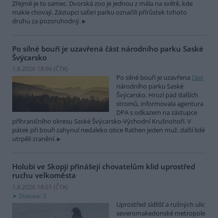
Zřejmě je to samec. Dvorská zoo je jednou z mála na světě, kde
makie chovají. Zástupci safari parku označili přírůstek tohoto
druhu za pozoruhodný.
Po silné bouři je uzavřená část národního parku Saské
Švýcarsko
1.8.2026 18:06 (
ČTK
)
Po silné bouři je uzavřena
část
národního parku Saské
Švýcarsko. Hrozí pád dalších
stromů, informovala agentura
DPA s odkazem na zástupce
příhraničního okresu Saské Švýcarsko-Východní Krušnohoří. V
pátek při bouři zahynul nedaleko obce Rathen jeden muž, další lidé
utrpěli zranění.
Holubi ve Skopji přinášejí chovatelům klid uprostřed
ruchu velkoměsta
1.8.2026 18:01 (
ČTK
)
Diskuse: 3
Uprostřed sídlišť a rušných ulic
severomakedonské metropole