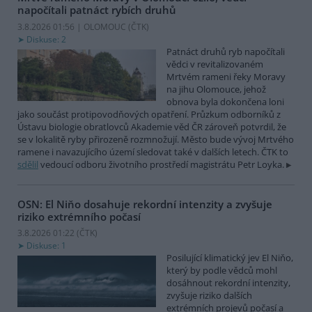
napočítali patnáct rybích druhů
3.8.2026 01:56 | OLOMOUC (
ČTK
)
Diskuse: 2
Patnáct druhů ryb napočítali
vědci v revitalizovaném
Mrtvém rameni řeky Moravy
na jihu Olomouce, jehož
obnova byla dokončena loni
jako součást protipovodňových opatření. Průzkum odborníků z
Ústavu biologie obratlovců Akademie věd ČR zároveň potvrdil, že
se v lokalitě ryby přirozeně rozmnožují. Město bude vývoj Mrtvého
ramene i navazujícího území sledovat také v dalších letech. ČTK to
sdělil
vedoucí odboru životního prostředí magistrátu Petr Loyka.
OSN: El Niňo dosahuje rekordní intenzity a zvyšuje
riziko extrémního počasí
3.8.2026 01:22 (
ČTK
)
Diskuse: 1
Posilující klimatický jev El Niňo,
který by podle vědců mohl
dosáhnout rekordní intenzity,
zvyšuje riziko dalších
extrémních projevů počasí a