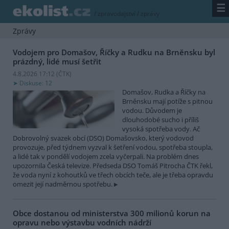
☰
/
zpravodajství
/
zprávy
Zprávy
Vodojem pro Domašov, Říčky a Rudku na Brněnsku byl
prázdný, lidé musí šetřit
4.8.2026 17:12 (
ČTK
)
Diskuse: 12
Domašov, Rudka a Říčky na
Brněnsku mají potíže s pitnou
vodou. Důvodem je
dlouhodobé sucho i příliš
vysoká spotřeba vody. Ač
Dobrovolný svazek obcí (DSO) Domašovsko, který vodovod
provozuje, před týdnem vyzval k šetření vodou, spotřeba stoupla,
a lidé tak v pondělí vodojem zcela vyčerpali. Na problém dnes
upozornila Česká televize. Předseda DSO Tomáš Pitrocha ČTK řekl,
že voda nyní z kohoutků ve třech obcích teče, ale je třeba opravdu
omezit její nadměrnou spotřebu.
Obce dostanou od ministerstva 300 milionů korun na
opravu nebo výstavbu vodních nádrží