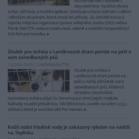
seznamuje děti i dospělé s
obyvateli lesa. Využívá siluety
zvířat, QR kódy a mobilní aplikaci. Stezka je určena rodinám s dětmi
i dětským skupinám, které chodí do přírody. Za 244 000 korun ji
zajistila městská organizace Správa veřejného statku (SVS) města
Plzně, řekl ČTK vedoucí úseku lesů, zeleně a vodního hospodářství
SVS Richard Havelka.
Útulek pro zvířata v Lanškrouně shání peníze na péči o
osm zanedbaných psů
1.8.2026 16:55 | LANŠKROUN (
ČTK
)
Útulek pro zvířata v
Lanškrouně shání peníze na
péči o náhlý přírůstek osmi
zanedbaných psů, kříženců
čínského chocholáče.
Vystrašená zvířata přijal 13. července po úmrtí jejich majitele.
Náklady na péči přesáhnou 100 000 korun, uvedlo na svém
webu
zařízení, které je součástí sítě Pet Heroes.
Kvůli nízké hladině vody je zakázaný rybolov na nádrži
na Teplicku