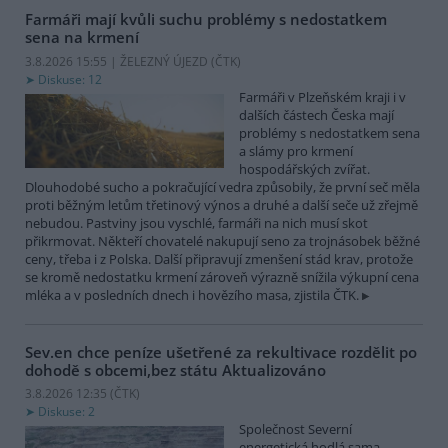
Farmáři mají kvůli suchu problémy s nedostatkem
sena na krmení
3.8.2026 15:55 | ŽELEZNÝ ÚJEZD (
ČTK
)
Diskuse: 12
Farmáři v Plzeňském kraji i v
dalších částech Česka mají
problémy s nedostatkem sena
a slámy pro krmení
hospodářských zvířat.
Dlouhodobé sucho a pokračující vedra způsobily, že první seč měla
proti běžným letům třetinový výnos a druhé a další seče už zřejmě
nebudou. Pastviny jsou vyschlé, farmáři na nich musí skot
přikrmovat. Někteří chovatelé nakupují seno za trojnásobek běžné
ceny, třeba i z Polska. Další připravují zmenšení stád krav, protože
se kromě nedostatku krmení zároveň výrazně snížila výkupní cena
mléka a v posledních dnech i hovězího masa, zjistila ČTK.
Sev.en chce peníze ušetřené za rekultivace rozdělit po
dohodě s obcemi,bez státu
Aktualizováno
3.8.2026 12:35 (
ČTK
)
Diskuse: 2
Společnost Severní
energetická hodlá sama