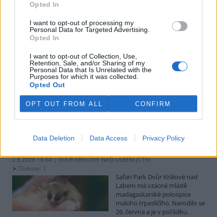
uvedl předseda spolku Čmelák Jan Korytář.
Opted In
I want to opt-out of processing my
Sklizeň bylinek na Pardubicku je náročná a trvá měsíce
Personal Data for Targeted Advertising.
Opted In
2.8.2026 18:12 | KŘIČEŇ (
ČTK
)
Sklizeň léčivých bylinek je
I want to opt-out of Collection, Use,
mnohem náročnější než
Retention, Sale, and/or Sharing of my
běžných zemědělských plodin.
Personal Data that Is Unrelated with the
Zatímco obilí zvládnou
Purposes for which it was collected.
Opted Out
zemědělci sklidit během
několika týdnů, u bylinek práce trvá měsíce. V Křični na Pardubicku
o tom vědí své, na Statku Junek vrcholí jedna z nejnáročnějších
OPT OUT FROM ALL
CONFIRM
částí sezony. ČTK to řekla majitelka hospodářství Iva Junková.
Safari Park Dvůr Králové nad Labem má vzácné mládě
Data Deletion
Data Access
Privacy Policy
makiho trpasličího
2.8.2026 18:04 | DVŮR KRÁLOVÉ NAD LABEM (
ČTK
)
Diskuse: 1
Safari Park Dvůr Králové nad
Labem má vzácné mládě
madagaskarské poloopice
makiho trpasličího. Narodilo se
26. června a je v pořádku.