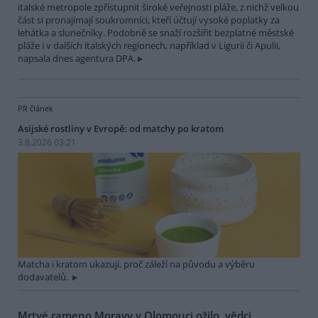
italské metropole zpřístupnit široké veřejnosti pláže, z nichž velkou
část si pronajímají soukromníci, kteří účtují vysoké poplatky za
lehátka a slunečníky. Podobně se snaží rozšířit bezplatné městské
pláže i v dalších italských regionech, například v Ligurii či Apulii,
napsala dnes agentura DPA.
PR článek
Asijské rostliny v Evropě: od matchy po kratom
3.8.2026 03:21
Matcha i kratom ukazují, proč záleží na původu a výběru
dodavatelů.
Mrtvé rameno Moravy v Olomouci ožilo, vědci