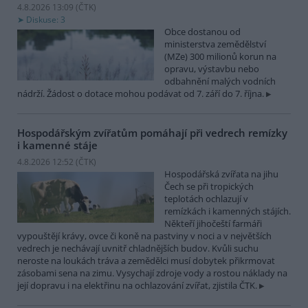
4.8.2026 13:09 (
ČTK
)
Diskuse: 3
Obce dostanou od
ministerstva zemědělství
(MZe) 300 milionů korun na
opravu, výstavbu nebo
odbahnění malých vodních
nádrží. Žádost o dotace mohou podávat od 7. září do 7. října.
Hospodářským zvířatům pomáhají při vedrech remízky
i kamenné stáje
4.8.2026 12:52 (
ČTK
)
Hospodářská zvířata na jihu
Čech se při tropických
teplotách ochlazují v
remízkách i kamenných stájích.
Někteří jihočeští farmáři
vypouštějí krávy, ovce či koně na pastviny v noci a v největších
vedrech je nechávají uvnitř chladnějších budov. Kvůli suchu
neroste na loukách tráva a zemědělci musí dobytek přikrmovat
zásobami sena na zimu. Vysychají zdroje vody a rostou náklady na
její dopravu i na elektřinu na ochlazování zvířat, zjistila ČTK.