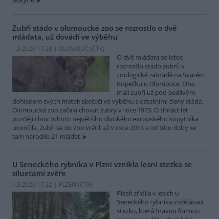
jeskyně.
Zubří stádo v olomoucké zoo se rozrostlo o dvě
mláďata, už dovádí ve výběhu
1.8.2026 17:28 | OLOMOUC (
ČTK
)
O dvě mláďata se letos
rozrostlo stádo zubrů v
zoologické zahradě na Svatém
Kopečku u Olomouce. Oba
malí zubři už pod bedlivým
dohledem svých matek skotačí ve výběhu s ostatními členy stáda.
Olomoucká zoo začala chovat zubry v roce 1973. O třináct let
později chov tohoto největšího divokého evropského kopytníka
ukončila. Zubři se do zoo vrátili až v roce 2013 a od této doby se
tam narodilo 21 mláďat.
U Seneckého rybníka v Plzni vznikla lesní stezka se
siluetami zvěře
1.8.2026 17:22 | PLZEŇ (
ČTK
)
Plzeň zřídila v lesích u
Seneckého rybníka vzdělávací
stezku, která hravou formou