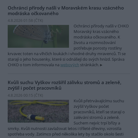
Ochránci přírody našli v Moravském krasu vzácného
modráska očkovaného
4.8.2026 01:58 (
ČTK
)
Ochránci přírody našli v CHKO
Moravský kras vzácného
modráska očkovaného. K
životu a rozmnožování
potřebuje porosty rostliny
krvavec toten na vlhčích loukách i vhodné druhy mravenců. Ti se
starají o jeho housenky, které si odnášejí do svých hnízd. Správa
CHKO o tom informovala na
webových
stránkách.
Kvůli suchu Vyškov rozšířil zálivku stromů a zeleně,
zvýšil i počet pracovníků
4.8.2026 00:15 (
ČTK
)
Kvůli přetrvávajícímu suchu
zvýšil Vyškov počet
pracovníků, kteří se starají o
zalévání stromů a zeleně.
Suchem nejvíc trpí břízy a
smrky. Kvůli nutnosti zavlažovat letos i tříleté dřeviny, vzrostla
spotřeba vody. Zatímco před několika lety by stačilo okolo šesti