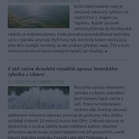
31.7.2026 19:27 | ÚSTÍ NAD LABEM (
ČTK
)
Kvůli nízké hladině vody je
dočasně zakázaný rybolov na
nádrži Pod 1. májem na
Teplicku. Rybáři zároveň
umístili přístroje do Modlanské
nádrže ve stejném okresu. Vodu pomáhá provzdušňovat technika.
Loni v rybníku uhynuly čtyři tuny ryb. Kontroly kolem revírů jsou
přes léto častější, mnohdy se ale ztrátám předejít nedá. ČTK o tom
informoval mluvčí severočeských rybářů Jan Skalský.
V září začne dvouletá rozsáhlá oprava Veseckého
rybníka v Liberci
31.7.2026 19:19 | LIBEREC (
ČTK
)
Rozsáhlá oprava Veseckého
rybníka v Liberci, známého i
pod názvem Tajch, začne v
září. Práce na historickém
vodním díle, které je zároveň
oblíbeným místem k rekreaci, potrvají do poloviny roku 2028 a
vyžádají si téměř 23 milionů korun bez DPH. Celkové obnovy se
dočká hráz a ze dna nádrže bude odtěženo bahno. Hlavním
přínosem úprav bude zvýšení bezpečnosti při povodních, uvedl
mluvčí státního podniku Povodí Labe Aleš Prokopec.