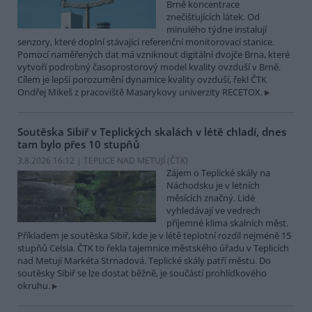
Brně koncentrace
znečišťujících látek. Od
minulého týdne instalují
senzory, které doplní stávající referenční monitorovací stanice.
Pomocí naměřených dat má vzniknout digitální dvojče Brna, které
vytvoří podrobný časoprostorový model kvality ovzduší v Brně.
Cílem je lepší porozumění dynamice kvality ovzduší, řekl ČTK
Ondřej Mikeš z pracoviště Masarykovy univerzity RECETOX.
Soutěska Sibiř v Teplických skalách v létě chladí, dnes
tam bylo přes 10 stupňů
3.8.2026 16:12 | TEPLICE NAD METUJÍ (
ČTK
)
Zájem o Teplické skály na
Náchodsku je v letních
měsících značný. Lidé
vyhledávají ve vedrech
příjemné klima skalních měst.
Příkladem je soutěska Sibiř, kde je v létě teplotní rozdíl nejméně 15
stupňů Celsia. ČTK to řekla tajemnice městského úřadu v Teplicích
nad Metují Markéta Strnadová. Teplické skály patří městu. Do
soutěsky Sibiř se lze dostat běžně, je součástí prohlídkového
okruhu.