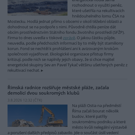
rozhodnout o využití peněz,
které ušetřila na rekultivacích
hnědouhelného lomu ČSA na
Mostecku. Hodlá jednat přímo s obcemi v okolí těžební oblasti a
dohodnout se na podpoře s nimi. Původně chtěla peníze dát
obcím prostřednictvím Státního fondu životního prostředí (SFŽP).
Firma to dnes uvedla v tiskové
zprávě
. O jakou částku půjde,
neuvedla, podle předchozích informací by to měly být stamiliony
korun. Fond se nechtěl k prohlášení ani k avizovaným krokům
společnosti vyjadřovat. Ekologické organizace přístup firmy
kritizují, podle nich se naplnily jejich obavy, že si chce majitel
energetické skupiny Sev.en Pavel Tykač většinu ušetřených peněz z
rekultivací nechat.
Římská radnice rozšiřuje městské pláže, začala
demolicí dvou soukromých klubů
3.8.2026 12:32 (
ČTK
)
Na pláži Ostia na předměstí
Říma začali bourat několik
budov, které patřily
soukromému podniku a které
město kvůli nelegální výstavbě
a porušení dalších předpisů zabavilo. Jde o součást úsilí vedení