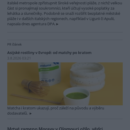
italské metropole zpřístupnit široké veřejnosti pláže, z nichž velkou
část si pronajímají soukromníci, kteří účtují vysoké poplatky za
lehátka a slunečníky. Podobně se snaží rozšířit bezplatné městské
pláže i v dalších italských regionech, například v Ligurii či Apulii,
napsala dnes agentura DPA.
PR článek
Asijské rostliny v Evropě: od matchy po kratom
3.8.2026 03:21
Matcha i kratom ukazují, proč záleží na původu a výběru
dodavatelů.
Mrtvé rameno Moravy v Olomouci ožilo, vědci