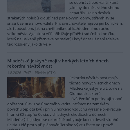
se odehrává podívaná, která
jako by do městského shonu
nepatřila. Hejno desítek
strakatých holubů krouží nad panelovými domy, střemhlav se
snáší k zemi a znovu vzlétá. Pro své chovatele nejsou jen koníčkem,
ale i způsobem, jak na chvíli uniknout každodennímu ruchu
velkoměsta. Agentura AFP přibližuje příběh tradičního koníčku,
který na Balkáně přetrvává po staletí, i když dnes už není zdaleka
tak rozšířený jako dříve.
Mladečské jeskyně mají v horkých letních dnech
rekordní návštěvnost
1.8.2026 17:47 | PRAHA (
ČTK
)
Rekordní návštěvnost mají v
těchto horkých letních dnech
Mladečské jeskyně u Litovle na
Olomoucku, které
návštěvníkům poskytují aspoň
dočasnou úlevu od úmorného vedra. Zatímco na zemském
povrchu teplota kvůli přílivu horkého vzduchu výrazně překračuje
hranici 30 stupňů Celsia, v chladných chodbách a dómech
Mladečských jeskyní se celoročně pohybuje kolem deseti stupňů
Celsia. Lidé proto při plánování letního výletu často volí právě