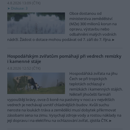
4.8.2026 13:09 (
ČTK
)
Diskuse: 3
Obce dostanou od
ministerstva zemědělství
(MZe) 300 milionů korun na
opravu, výstavbu nebo
odbahnění malých vodních
nádrží. Žádost o dotace mohou podávat od 7. září do 7. října.
Hospodářským zvířatům pomáhají při vedrech remízky
i kamenné stáje
4.8.2026 12:52 (
ČTK
)
Hospodářská zvířata na jihu
Čech se při tropických
teplotách ochlazují v
remízkách i kamenných stájích.
Někteří jihočeští farmáři
vypouštějí krávy, ovce či koně na pastviny v noci a v největších
vedrech je nechávají uvnitř chladnějších budov. Kvůli suchu
neroste na loukách tráva a zemědělci musí dobytek přikrmovat
zásobami sena na zimu. Vysychají zdroje vody a rostou náklady na
její dopravu i na elektřinu na ochlazování zvířat, zjistila ČTK.