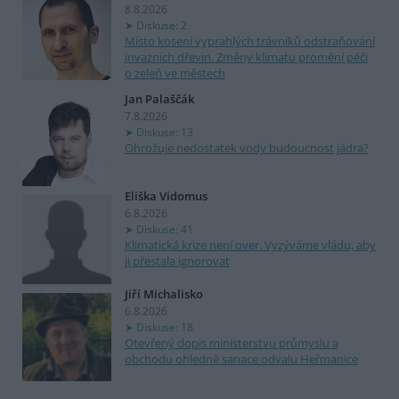
8.8.2026
Diskuse: 2
Místo kosení vyprahlých trávníků odstraňování
invazních dřevin. Změny klimatu promění péči
o zeleň ve městech
Jan Palaščák
7.8.2026
Diskuse: 13
Ohrožuje nedostatek vody budoucnost jádra?
Eliška Vidomus
6.8.2026
Diskuse: 41
Klimatická krize není over. Vyzýváme vládu, aby
ji přestala ignorovat
Jiří Michalisko
6.8.2026
Diskuse: 18
Otevřený dopis ministerstvu průmyslu a
obchodu ohledně sanace odvalu Heřmanice