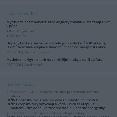
rady a návody
Mýtus o zeleném koberci: Proč anglický trávník v létě zabíjí život
v půdě
4.8.2026 | Jan Skala
Diskuse: 34
Dopady horka a sucha na přírodu jsou kritické. ČSOP ukazuje,
jak může žíznivé krajině a živočichům pomoci veřejnost i obce
29.7.2026 | Zuzana Kučerová
Myslete v horkých dnech na volně žijící ptáky a další zvířata
28.7.2026 | Karel Makoň
tiskové zprávy
7. srpna 2026 |
OIŽP- Občanská iniciativa pro ochranu životního
prostředí
OIŽP- Občanská iniciativa pro ochranu životního prostředí :
OIŽP: Evropské řeky vysychají a voda v nich se otepluje:
Klimatická krize odhaluje zásadní slabinu jaderné energetiky
7. srpna 2026 |
Česká společnost pro ochranu netopýrů
Česká společnost pro ochranu netopýrů: „Pomoc, máme v domě