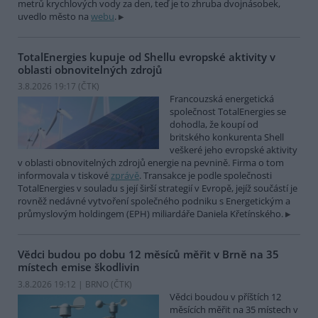
metrů krychlových vody za den, teď je to zhruba dvojnásobek,
uvedlo město na
webu
.
TotalEnergies kupuje od Shellu evropské aktivity v
oblasti obnovitelných zdrojů
3.8.2026 19:17 (
ČTK
)
Francouzská energetická
společnost TotalEnergies se
dohodla, že koupí od
britského konkurenta Shell
veškeré jeho evropské aktivity
v oblasti obnovitelných zdrojů energie na pevnině. Firma o tom
informovala v tiskové
zprávě
. Transakce je podle společnosti
TotalEnergies v souladu s její širší strategií v Evropě, jejíž součástí je
rovněž nedávné vytvoření společného podniku s Energetickým a
průmyslovým holdingem (EPH) miliardáře Daniela Křetínského.
Vědci budou po dobu 12 měsíců měřit v Brně na 35
místech emise škodlivin
3.8.2026 19:12 | BRNO (
ČTK
)
Vědci boudou v příštích 12
měsících měřit na 35 místech v