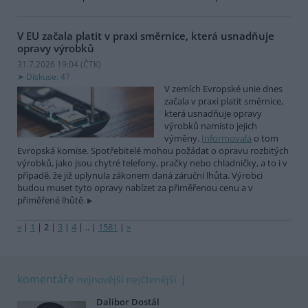
V EU začala platit v praxi směrnice, která usnadňuje
opravy výrobků
31.7.2026 19:04 (
ČTK
)
Diskuse: 47
V zemích Evropské unie dnes
začala v praxi platit směrnice,
která usnadňuje opravy
výrobků namísto jejich
výměny.
Informovala
o tom
Evropská komise. Spotřebitelé mohou požádat o opravu rozbitých
výrobků, jako jsou chytré telefony, pračky nebo chladničky, a to i v
případě, že již uplynula zákonem daná záruční lhůta. Výrobci
budou muset tyto opravy nabízet za přiměřenou cenu a v
přiměřené lhůtě.
«
|
1
|
2
|
3
|
4
|
..
|
1581
|
»
komentáře
nejnovější
nejčtenější
Dalibor Dostál