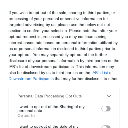
Českolipsku chystá obnovu
pomníku v Olšině. Připomínat
If you wish to opt-out of the sale, sharing to third parties, or
bude příběh místní kdysi
processing of your personal or sensitive information for
významné obce s poštou,
četnickou stanicí i několika hostinci, která zanikla zhruba před 80
targeted advertising by us, please use the below opt-out
lety kvůli zřízení vojenského výcvikového prostoru Ralsko.
section to confirm your selection. Please note that after your
Opravený pomník chce geopark ukázat na konci srpna při akci
opt-out request is processed you may continue seeing
Proměny, která každoročně připomíná historii zaniklých obcí z
interest-based ads based on personal information utilized by
tohoto území. ČTK o tom informovala ředitelka Národního
us or personal information disclosed to third parties prior to
geoparku Ralsko Lenka Mrázová.
your opt-out. You may separately opt-out of the further
disclosure of your personal information by third parties on the
Čeští a němečtí ochránci přírody obnoví biodiverzitu
IAB’s list of downstream participants. This information may
kolem Liberce a Žitavy
also be disclosed by us to third parties on the
IAB’s List of
2.8.2026 18:32 | LIBEREC (
ČTK
)
Downstream Participants
that may further disclose it to other
Čeští a němečtí ochránci
third parties.
přírody chtějí obnovit
biologickou rozmanitost na
Personal Data Processing Opt Outs
více než 150 hektarech
zemědělské, příměstské a lesní
I want to opt-out of the Sharing of my
krajiny v okolí Liberce a německé Žitavy. Na společném
personal data.
přeshraničním projektu budou spolupracovat tři organizace:
Opted In
Čmelák – Společnost přátel přírody, Centrum ochrany přírody
Žitavské hory a Mezinárodní centrum setkávání St. Marienthal,
I want to opt-out of the Sale of my