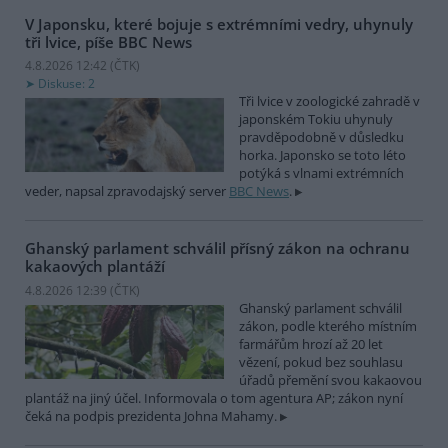
V Japonsku, které bojuje s extrémními vedry, uhynuly
tři lvice, píše BBC News
4.8.2026 12:42 (
ČTK
)
Diskuse: 2
Tři lvice v zoologické zahradě v
japonském Tokiu uhynuly
pravděpodobně v důsledku
horka. Japonsko se toto léto
potýká s vlnami extrémních
veder, napsal zpravodajský server
BBC News
.
Ghanský parlament schválil přísný zákon na ochranu
kakaových plantáží
4.8.2026 12:39 (
ČTK
)
Ghanský parlament schválil
zákon, podle kterého místním
farmářům hrozí až 20 let
vězení, pokud bez souhlasu
úřadů přemění svou kakaovou
plantáž na jiný účel. Informovala o tom agentura AP; zákon nyní
čeká na podpis prezidenta Johna Mahamy.