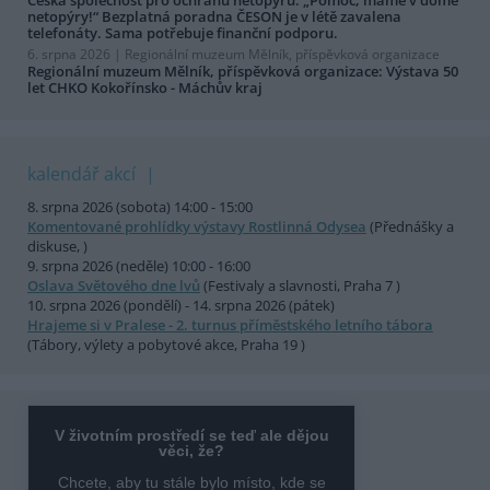
netopýry!“ Bezplatná poradna ČESON je v létě zavalena
telefonáty. Sama potřebuje finanční podporu.
6. srpna 2026 |
Regionální muzeum Mělník, příspěvková organizace
Regionální muzeum Mělník, příspěvková organizace: Výstava 50
let CHKO Kokořínsko - Máchův kraj
kalendář akcí
8. srpna 2026 (sobota) 14:00 - 15:00
Komentované prohlídky výstavy Rostlinná Odysea
(Přednášky a
diskuse, )
9. srpna 2026 (neděle) 10:00 - 16:00
Oslava Světového dne lvů
(Festivaly a slavnosti, Praha 7 )
10. srpna 2026 (pondělí) - 14. srpna 2026 (pátek)
Hrajeme si v Pralese - 2. turnus příměstského letního tábora
(Tábory, výlety a pobytové akce, Praha 19 )