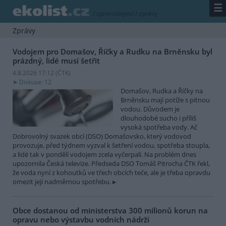
☰
/
zpravodajství
/
zprávy
Zprávy
Vodojem pro Domašov, Říčky a Rudku na Brněnsku byl
prázdný, lidé musí šetřit
4.8.2026 17:12 (
ČTK
)
Diskuse: 12
Domašov, Rudka a Říčky na
Brněnsku mají potíže s pitnou
vodou. Důvodem je
dlouhodobé sucho i příliš
vysoká spotřeba vody. Ač
Dobrovolný svazek obcí (DSO) Domašovsko, který vodovod
provozuje, před týdnem vyzval k šetření vodou, spotřeba stoupla,
a lidé tak v pondělí vodojem zcela vyčerpali. Na problém dnes
upozornila Česká televize. Předseda DSO Tomáš Pitrocha ČTK řekl,
že voda nyní z kohoutků ve třech obcích teče, ale je třeba opravdu
omezit její nadměrnou spotřebu.
Obce dostanou od ministerstva 300 milionů korun na
opravu nebo výstavbu vodních nádrží