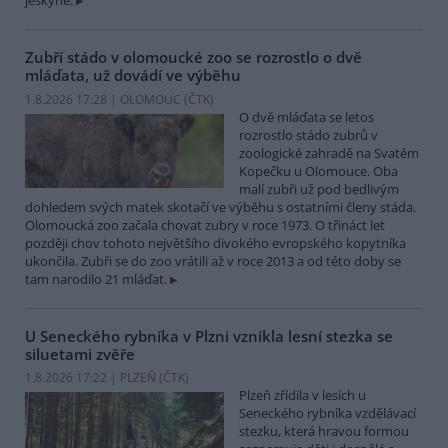
jeskyně.
Zubří stádo v olomoucké zoo se rozrostlo o dvě
mláďata, už dovádí ve výběhu
1.8.2026 17:28 | OLOMOUC (
ČTK
)
O dvě mláďata se letos
rozrostlo stádo zubrů v
zoologické zahradě na Svatém
Kopečku u Olomouce. Oba
malí zubři už pod bedlivým
dohledem svých matek skotačí ve výběhu s ostatními členy stáda.
Olomoucká zoo začala chovat zubry v roce 1973. O třináct let
později chov tohoto největšího divokého evropského kopytníka
ukončila. Zubři se do zoo vrátili až v roce 2013 a od této doby se
tam narodilo 21 mláďat.
U Seneckého rybníka v Plzni vznikla lesní stezka se
siluetami zvěře
1.8.2026 17:22 | PLZEŇ (
ČTK
)
Plzeň zřídila v lesích u
Seneckého rybníka vzdělávací
stezku, která hravou formou