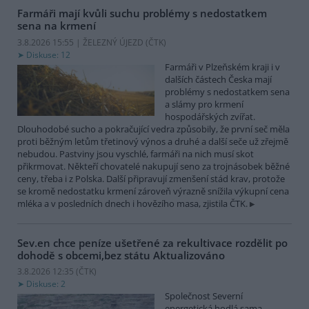
Farmáři mají kvůli suchu problémy s nedostatkem
sena na krmení
3.8.2026 15:55 | ŽELEZNÝ ÚJEZD (
ČTK
)
Diskuse: 12
Farmáři v Plzeňském kraji i v
dalších částech Česka mají
problémy s nedostatkem sena
a slámy pro krmení
hospodářských zvířat.
Dlouhodobé sucho a pokračující vedra způsobily, že první seč měla
proti běžným letům třetinový výnos a druhé a další seče už zřejmě
nebudou. Pastviny jsou vyschlé, farmáři na nich musí skot
přikrmovat. Někteří chovatelé nakupují seno za trojnásobek běžné
ceny, třeba i z Polska. Další připravují zmenšení stád krav, protože
se kromě nedostatku krmení zároveň výrazně snížila výkupní cena
mléka a v posledních dnech i hovězího masa, zjistila ČTK.
Sev.en chce peníze ušetřené za rekultivace rozdělit po
dohodě s obcemi,bez státu
Aktualizováno
3.8.2026 12:35 (
ČTK
)
Diskuse: 2
Společnost Severní
energetická hodlá sama