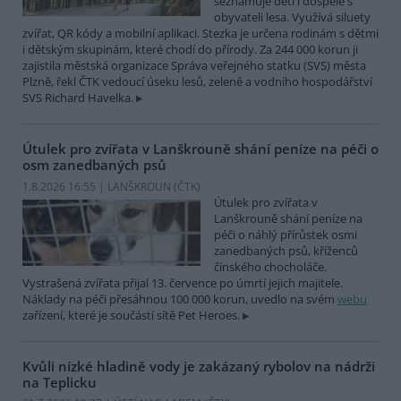
seznamuje děti i dospělé s
obyvateli lesa. Využívá siluety
zvířat, QR kódy a mobilní aplikaci. Stezka je určena rodinám s dětmi
i dětským skupinám, které chodí do přírody. Za 244 000 korun ji
zajistila městská organizace Správa veřejného statku (SVS) města
Plzně, řekl ČTK vedoucí úseku lesů, zeleně a vodního hospodářství
SVS Richard Havelka.
Útulek pro zvířata v Lanškrouně shání peníze na péči o
osm zanedbaných psů
1.8.2026 16:55 | LANŠKROUN (
ČTK
)
Útulek pro zvířata v
Lanškrouně shání peníze na
péči o náhlý přírůstek osmi
zanedbaných psů, kříženců
čínského chocholáče.
Vystrašená zvířata přijal 13. července po úmrtí jejich majitele.
Náklady na péči přesáhnou 100 000 korun, uvedlo na svém
webu
zařízení, které je součástí sítě Pet Heroes.
Kvůli nízké hladině vody je zakázaný rybolov na nádrži
na Teplicku