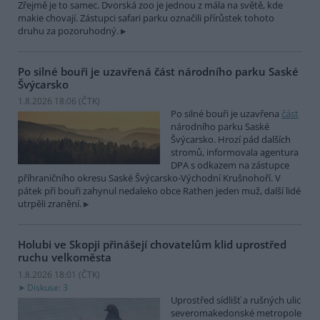
Zřejmě je to samec. Dvorská zoo je jednou z mála na světě, kde
makie chovají. Zástupci safari parku označili přírůstek tohoto
druhu za pozoruhodný.
Po silné bouři je uzavřená část národního parku Saské
Švýcarsko
1.8.2026 18:06 (
ČTK
)
Po silné bouři je uzavřena
část
národního parku Saské
Švýcarsko. Hrozí pád dalších
stromů, informovala agentura
DPA s odkazem na zástupce
příhraničního okresu Saské Švýcarsko-Východní Krušnohoří. V
pátek při bouři zahynul nedaleko obce Rathen jeden muž, další lidé
utrpěli zranění.
Holubi ve Skopji přinášejí chovatelům klid uprostřed
ruchu velkoměsta
1.8.2026 18:01 (
ČTK
)
Diskuse: 3
Uprostřed sídlišť a rušných ulic
severomakedonské metropole