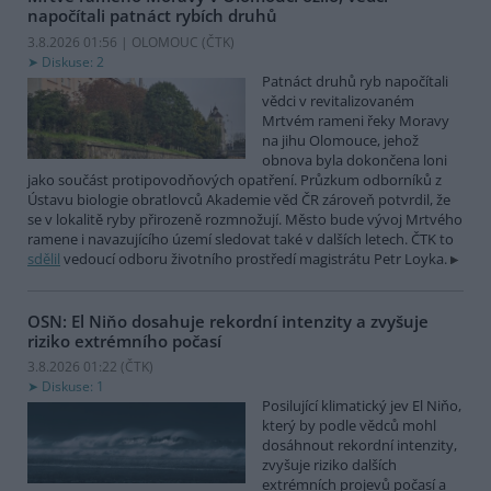
napočítali patnáct rybích druhů
3.8.2026 01:56 | OLOMOUC (
ČTK
)
Diskuse: 2
Patnáct druhů ryb napočítali
vědci v revitalizovaném
Mrtvém rameni řeky Moravy
na jihu Olomouce, jehož
obnova byla dokončena loni
jako součást protipovodňových opatření. Průzkum odborníků z
Ústavu biologie obratlovců Akademie věd ČR zároveň potvrdil, že
se v lokalitě ryby přirozeně rozmnožují. Město bude vývoj Mrtvého
ramene i navazujícího území sledovat také v dalších letech. ČTK to
sdělil
vedoucí odboru životního prostředí magistrátu Petr Loyka.
OSN: El Niňo dosahuje rekordní intenzity a zvyšuje
riziko extrémního počasí
3.8.2026 01:22 (
ČTK
)
Diskuse: 1
Posilující klimatický jev El Niňo,
který by podle vědců mohl
dosáhnout rekordní intenzity,
zvyšuje riziko dalších
extrémních projevů počasí a