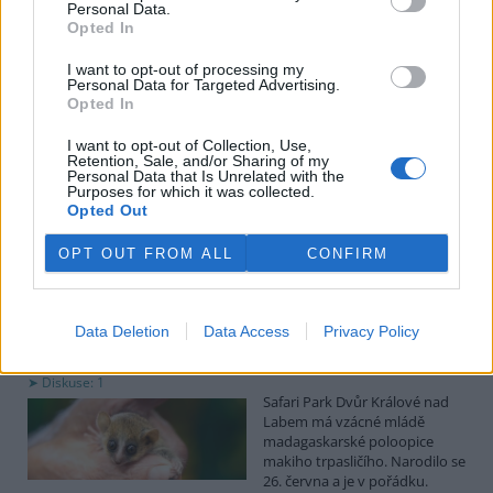
uvedl předseda spolku Čmelák Jan Korytář.
Personal Data.
Opted In
Sklizeň bylinek na Pardubicku je náročná a trvá měsíce
I want to opt-out of processing my
Personal Data for Targeted Advertising.
2.8.2026 18:12 | KŘIČEŇ (
ČTK
)
Opted In
Sklizeň léčivých bylinek je
mnohem náročnější než
I want to opt-out of Collection, Use,
běžných zemědělských plodin.
Retention, Sale, and/or Sharing of my
Zatímco obilí zvládnou
Personal Data that Is Unrelated with the
Purposes for which it was collected.
zemědělci sklidit během
Opted Out
několika týdnů, u bylinek práce trvá měsíce. V Křični na Pardubicku
o tom vědí své, na Statku Junek vrcholí jedna z nejnáročnějších
částí sezony. ČTK to řekla majitelka hospodářství Iva Junková.
OPT OUT FROM ALL
CONFIRM
Safari Park Dvůr Králové nad Labem má vzácné mládě
Data Deletion
Data Access
Privacy Policy
makiho trpasličího
2.8.2026 18:04 | DVŮR KRÁLOVÉ NAD LABEM (
ČTK
)
Diskuse: 1
Safari Park Dvůr Králové nad
Labem má vzácné mládě
madagaskarské poloopice
makiho trpasličího. Narodilo se
26. června a je v pořádku.