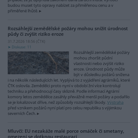
budou muset tyto opravy nabízet za přiměřenou cenu a v
přiměřené lhůtě.
Rozsáhlejší zemědělské požáry mohou snížit úrodnost
půdy či zvýšit riziko eroze
31.7.2026 18:56 (
ČTK
)
Diskuse: 11
Rozsáhlejší zemědělské požáry
mohou zhoršit půdní
vlastnosti nebo zvýšit riziko
eroze. Úrodnost půdy může
být v důsledku požárů snížena
i na několik následujících let. Vyplývá to z vyjádření agrárníků, které
ČTK oslovila. Zemědělci proto nyní v období žní více kontrolují
techniku a přehodnocují časy sklizně. Podle informací Agrární
komory letos zemědělce zasáhly převážně menší požáry a podařilo
se je lokalizovat dříve, než způsobily rozsáhlejší škody.
Výstraha
před vznikem požárů nyní platí pro celou republiku s výjimkou
severních Čech.
Mluvčí: EU nezakáže malé porce omáček či smetany,
omezení se dotknou restaurací