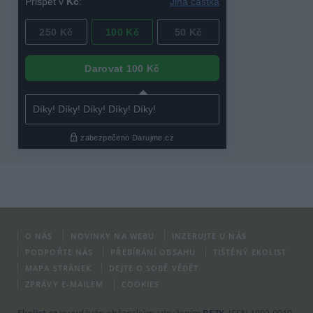
O NÁS
NOVINKY NA WEBU
INZERUJTE U NÁS
PODPOŘTE NÁS
PŘEBÍRÁNÍ OBSAHU
TIŠTĚNÝ EKOLIST
MAPA STRÁNEK
DEJTE O SOBĚ VĚDĚT
ZPRÁVY E-MAILEM
COOKIES
Ekolist.cz
je vydáván občanským sdružením
BEZK
. ISSN 1802-9019.