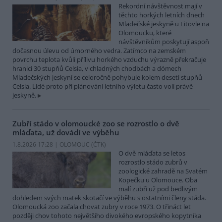
Rekordní návštěvnost mají v
těchto horkých letních dnech
Mladečské jeskyně u Litovle na
Olomoucku, které
návštěvníkům poskytují aspoň
dočasnou úlevu od úmorného vedra. Zatímco na zemském
povrchu teplota kvůli přílivu horkého vzduchu výrazně překračuje
hranici 30 stupňů Celsia, v chladných chodbách a dómech
Mladečských jeskyní se celoročně pohybuje kolem deseti stupňů
Celsia. Lidé proto při plánování letního výletu často volí právě
jeskyně.
Zubří stádo v olomoucké zoo se rozrostlo o dvě
mláďata, už dovádí ve výběhu
1.8.2026 17:28 | OLOMOUC (
ČTK
)
O dvě mláďata se letos
rozrostlo stádo zubrů v
zoologické zahradě na Svatém
Kopečku u Olomouce. Oba
malí zubři už pod bedlivým
dohledem svých matek skotačí ve výběhu s ostatními členy stáda.
Olomoucká zoo začala chovat zubry v roce 1973. O třináct let
později chov tohoto největšího divokého evropského kopytníka