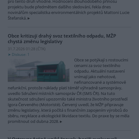
pro tento druh vhodné. Hodnocení dlouhodobého přínosu
projektu bude předmětem dalšího sledování, řekla dnes
novinářům specialistka environmentálních projektů Mattoni Lucie
Štefanská.
Obce kritizují drahý svoz textilního odpadu, MŽP
chystá změnu legislativy
31.7.2026 01:28 (
ČTK
)
Diskuse: 1
Obce se potýkají s rostoucími
cenami za svoz textilního
odpadu. Aktuální nastavení
vnímají jako nehotové,
nefinancované a systémově
nefunkční, protože náklady platí téměř výhradně samosprávy,
uvedlo Sdružení místních samospráv ČR (SMS ČR). Na tuto
skutečnost sdružení upozornilo také ministra životního prostředí
Igora Červeného (Motoristé). Červený uvedl, že MŽP připravuje
změnu legislativy, která počítá s finančním zapojením výrobců do
sběru, recyklace a ekologické likvidace textilu. Do praxe by se měla
promítnout od dubna 2028.
V Ostravar Aréně unikl čpavek, hasiči evakuovali