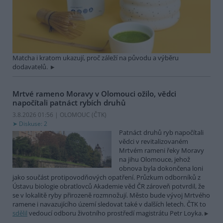
Matcha i kratom ukazují, proč záleží na původu a výběru
dodavatelů.
Mrtvé rameno Moravy v Olomouci ožilo, vědci
napočítali patnáct rybích druhů
3.8.2026 01:56 | OLOMOUC (
ČTK
)
Diskuse: 2
Patnáct druhů ryb napočítali
vědci v revitalizovaném
Mrtvém rameni řeky Moravy
na jihu Olomouce, jehož
obnova byla dokončena loni
jako součást protipovodňových opatření. Průzkum odborníků z
Ústavu biologie obratlovců Akademie věd ČR zároveň potvrdil, že
se v lokalitě ryby přirozeně rozmnožují. Město bude vývoj Mrtvého
ramene i navazujícího území sledovat také v dalších letech. ČTK to
sdělil
vedoucí odboru životního prostředí magistrátu Petr Loyka.