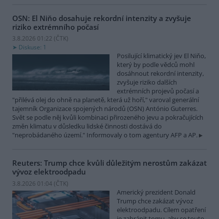
OSN: El Niňo dosahuje rekordní intenzity a zvyšuje
riziko extrémního počasí
3.8.2026 01:22 (
ČTK
)
Diskuse: 1
Posilující klimatický jev El Niňo,
který by podle vědců mohl
dosáhnout rekordní intenzity,
zvyšuje riziko dalších
extrémních projevů počasí a
"přilévá olej do ohně na planetě, která už hoří," varoval generální
tajemník Organizace spojených národů (OSN) António Guterres.
Svět se podle něj kvůli kombinaci přirozeného jevu a pokračujících
změn klimatu v důsledku lidské činnosti dostává do
"neprobádaného území." Informovaly o tom agentury AFP a AP.
Reuters: Trump chce kvůli důležitým nerostům zakázat
vývoz elektroodpadu
3.8.2026 01:04 (
ČTK
)
Americký prezident Donald
Trump chce zakázat vývoz
elektroodpadu. Cílem opatření
je zabránit tomu, aby se touto