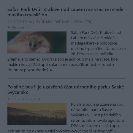
Safari Park Dvůr Králové nad Labem má vzácné mládě
makiho trpasličího
2.8.2026 18:04 | DVŮR KRÁLOVÉ NAD LABEM (
ČTK
)
Diskuse: 1
Safari Park Dvůr Králové nad
Labem má vzácné mládě
madagaskarské poloopice
makiho trpasličího. Narodilo se
26. června a je v pořádku.
Zřejmě je to samec. Dvorská zoo je jednou z mála na světě, kde
makie chovají. Zástupci safari parku označili přírůstek tohoto
druhu za pozoruhodný.
Po silné bouři je uzavřená část národního parku Saské
Švýcarsko
1.8.2026 18:06 (
ČTK
)
Po silné bouři je uzavřena
část
národního parku Saské
Švýcarsko. Hrozí pád dalších
stromů, informovala agentura
DPA s odkazem na zástupce
příhraničního okresu Saské Švýcarsko-Východní Krušnohoří. V