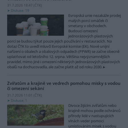
31.7.2026 18:47 (
ČTK
)
Diskuse: 19
Evropská unie nezakáže prodej
malých porcí omáček či
smetany v obchodech.
Budoucí omezení
jednorázových plastových
porcí se budou týkat pouze jejich používání v restauracích. Na
dotaz ČTK to uvedl mluvčí Evropské komise (EK). Nové unijní
nařízení o obalech a obalových odpadech (PPWR) se začne obecně
uplatňovat od letošního 12. srpna. Většina nejvýznamnějších
pravidel, mimo jiné i omezení některých jednorázových plastových
obalů na dochucovadla, ale začne platit až od roku 2030.
Zvířatům a krajině ve vedrech pomohou misky s vodou
či omezení sekání
31.7.2026 11:01 (
ČTK
)
Diskuse: 1
Divoce žijícím zvířatům nebo
krajině mohou podle ochránců
přírody lidé v nastupujících
vlnách veder pomoci
umísťováním misek s vodou