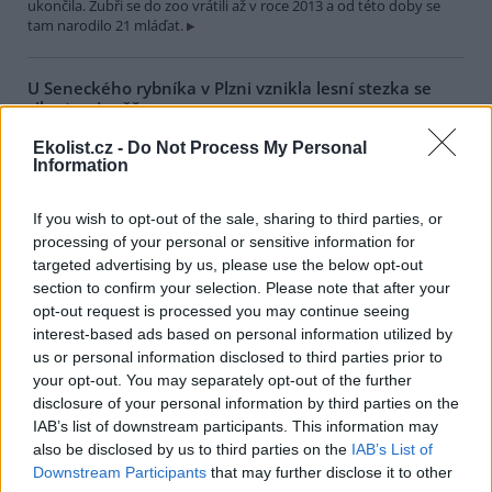
ukončila. Zubři se do zoo vrátili až v roce 2013 a od této doby se
tam narodilo 21 mláďat.
U Seneckého rybníka v Plzni vznikla lesní stezka se
siluetami zvěře
1.8.2026 17:22 | PLZEŇ (
ČTK
)
Ekolist.cz -
Do Not Process My Personal
Plzeň zřídila v lesích u
Information
Seneckého rybníka vzdělávací
stezku, která hravou formou
seznamuje děti i dospělé s
If you wish to opt-out of the sale, sharing to third parties, or
obyvateli lesa. Využívá siluety
processing of your personal or sensitive information for
zvířat, QR kódy a mobilní aplikaci. Stezka je určena rodinám s dětmi
targeted advertising by us, please use the below opt-out
i dětským skupinám, které chodí do přírody. Za 244 000 korun ji
section to confirm your selection. Please note that after your
zajistila městská organizace Správa veřejného statku (SVS) města
Plzně, řekl ČTK vedoucí úseku lesů, zeleně a vodního hospodářství
opt-out request is processed you may continue seeing
SVS Richard Havelka.
interest-based ads based on personal information utilized by
us or personal information disclosed to third parties prior to
your opt-out. You may separately opt-out of the further
Útulek pro zvířata v Lanškrouně shání peníze na péči o
disclosure of your personal information by third parties on the
osm zanedbaných psů
IAB’s list of downstream participants. This information may
1.8.2026 16:55 | LANŠKROUN (
ČTK
)
also be disclosed by us to third parties on the
IAB’s List of
Útulek pro zvířata v
Downstream Participants
that may further disclose it to other
Lanškrouně shání peníze na