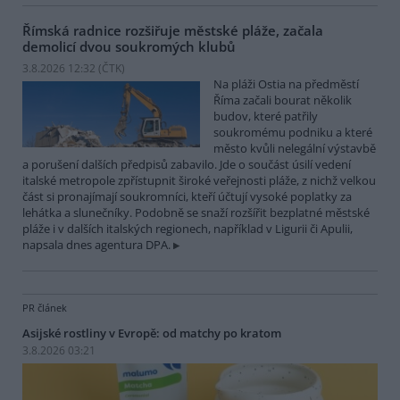
Římská radnice rozšiřuje městské pláže, začala
demolicí dvou soukromých klubů
3.8.2026 12:32 (
ČTK
)
Na pláži Ostia na předměstí
Říma začali bourat několik
budov, které patřily
soukromému podniku a které
město kvůli nelegální výstavbě
a porušení dalších předpisů zabavilo. Jde o součást úsilí vedení
italské metropole zpřístupnit široké veřejnosti pláže, z nichž velkou
část si pronajímají soukromníci, kteří účtují vysoké poplatky za
lehátka a slunečníky. Podobně se snaží rozšířit bezplatné městské
pláže i v dalších italských regionech, například v Ligurii či Apulii,
napsala dnes agentura DPA.
PR článek
Asijské rostliny v Evropě: od matchy po kratom
3.8.2026 03:21