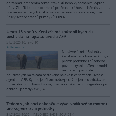
do zahrad, omezením sekání trávníků nebo vynecháním kypření
půdy. Zlepšit je podle ochránců potřeba také hospodaření s vodou,
včetně systémových kroků pro zadržování vody v krajině, uvedl
Český svaz ochránců přírody (ČSOP).
Úmrtí 15 slonů v Keni zřejmě způsobil kyanid z
pesticidů na rajčata, uvedla AFP
31.7.2026 10:49 (
ČTK
)
Diskuse: 2
Nedávné úmrtí 15 slonů v
keňském národním parku bylo
pravděpodobně způsobeno
požitím kyanidu. Ten se mohl
nacházet v pesticidech
používaných na rajčata pěstovaná na okolních farmách, uvedla
agentura AFP. Kyanid je přitom nebezpečný nejen pro zvířata, ale
může ohrozit i zdraví člověka, uvedla keňská národní agentura pro
ochranu přírody (KWS).
Tedom v Jablonci dokončuje vývoj vodíkového motoru
pro kogenerační jednotky
31.7.2026 10:05 | JABLONEC NAD NISOU (
ČTK
)