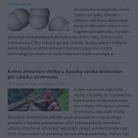
Diskuse: 22
Strojírensko-energetická firma
Tedom ve svém závodě v
Jablonci nad Nisou dokončuje
vývoj vodíkového motoru pro
kogenerační jednotky. Funkční
prototyp chce představit do konce letošního roku. Firma o tom
informovala ČTK v tiskové zprávě. Uvedla, že jako jedna z mála na
světě dokáže ve střednědobém horizontu pomocí vlastní
technologie produkovat zcela bezemisní teplo a energie.
Kolem železniční vlečky u Kyselky vzniká biokoridor
pro užovku stromovou
31.7.2026 01:44 | KYSELKA (
ČTK
)
Kolem historické železniční
vlečky z Kyselky do Vojkovic na
Karlovarsku vzniká biokoridor
pro kriticky ohroženou užovku
stromovou, ale i další druhy
živočichů. Ochráncům přírody se při pravidelném monitoringu
podařilo v lokalitě zaznamenat už tři jedince kriticky ohrožené
užovky stromové, ačkoli její nejčastější výskyt je kolem Stráže nad
Ohří. Pozorování tak potvrzují, že vytvářené podmínky mohou být