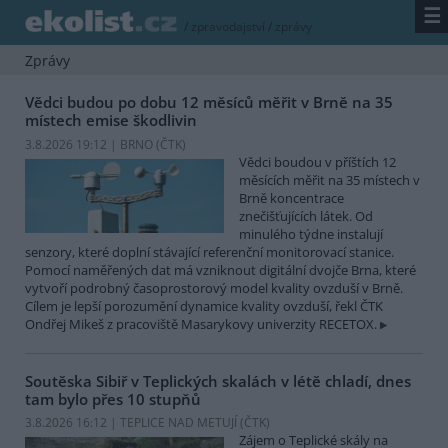
☰
/
zpravodajství
/
zprávy
Zprávy
Vědci budou po dobu 12 měsíců měřit v Brně na 35
místech emise škodlivin
3.8.2026 19:12 | BRNO (
ČTK
)
Vědci boudou v příštích 12
měsících měřit na 35 místech v
Brně koncentrace
znečišťujících látek. Od
minulého týdne instalují
senzory, které doplní stávající referenční monitorovací stanice.
Pomocí naměřených dat má vzniknout digitální dvojče Brna, které
vytvoří podrobný časoprostorový model kvality ovzduší v Brně.
Cílem je lepší porozumění dynamice kvality ovzduší, řekl ČTK
Ondřej Mikeš z pracoviště Masarykovy univerzity RECETOX.
Soutěska Sibiř v Teplických skalách v létě chladí, dnes
tam bylo přes 10 stupňů
3.8.2026 16:12 | TEPLICE NAD METUJÍ (
ČTK
)
Zájem o Teplické skály na