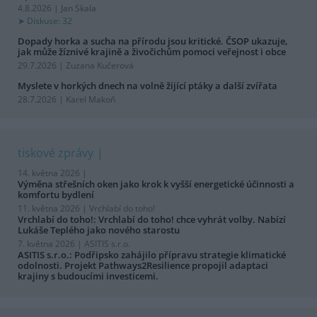
4.8.2026 | Jan Skala
Diskuse: 32
Dopady horka a sucha na přírodu jsou kritické. ČSOP ukazuje,
jak může žíznivé krajině a živočichům pomoci veřejnost i obce
29.7.2026 | Zuzana Kučerová
Myslete v horkých dnech na volně žijící ptáky a další zvířata
28.7.2026 | Karel Makoň
tiskové zprávy
14. května 2026 |
Výměna střešních oken jako krok k vyšší energetické účinnosti a
komfortu bydlení
11. května 2026 |
Vrchlabí do toho!
Vrchlabí do toho!: Vrchlabí do toho! chce vyhrát volby. Nabízí
Lukáše Teplého jako nového starostu
7. května 2026 |
ASITIS s.r.o.
ASITIS s.r.o.: Podřipsko zahájilo přípravu strategie klimatické
odolnosti. Projekt Pathways2Resilience propojil adaptaci
krajiny s budoucími investicemi.