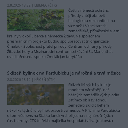
2.8.2026 18:32 | LIBEREC (
ČTK
)
Čeští a němečtí ochránci
přírody chtějí obnovit
biologickou rozmanitost na
více než 150 hektarech
zemědělské, příměstské a lesní
krajiny v okolí Liberce a německé Žitavy. Na společném
přeshraničním projektu budou spolupracovat tři organizace:
Čmelák – Společnost přátel přírody, Centrum ochrany přírody
Žitavské hory a Mezinárodní centrum setkávání St. Marienthal,
uvedl předseda spolku Čmelák Jan Korytář.
Sklizeň bylinek na Pardubicku je náročná a trvá měsíce
2.8.2026 18:12 | KŘIČEŇ (
ČTK
)
Sklizeň léčivých bylinek je
mnohem náročnější než
běžných zemědělských plodin.
Zatímco obilí zvládnou
zemědělci sklidit během
několika týdnů, u bylinek práce trvá měsíce. V Křični na Pardubicku
o tom vědí své, na Statku Junek vrcholí jedna z nejnáročnějších
částí sezony. ČTK to řekla majitelka hospodářství Iva Junková.