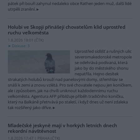
pátek při bouři zahynul nedaleko obce Rathen jeden muž, další lidé
utrpěli zranění.
Holubi ve Skopji přinášejí chovatelům klid uprostřed
ruchu velkoměsta
1.8.2026 18:01 (
ČTK
)
Diskuse: 3
Uprostřed sídlišť a rušných ulic
severomakedonské metropole
se odehrává podívaná, která
jako by do městského shonu
nepatřila. Hejno desítek
strakatých holubů krouží nad panelovými domy, střemhlav se
snáší k zemi a znovu vzlétá. Pro své chovatele nejsou jen koníčkem,
ale i způsobem, jak na chvíli uniknout každodennímu ruchu
velkoměsta. Agentura AFP přibližuje příběh tradičního koníčku,
který na Balkáně přetrvává po staletí, i když dnes už není zdaleka
tak rozšířený jako dříve.
Mladečské jeskyně mají v horkých letních dnech
rekordní návštěvnost
1.8.2026 17:47 | PRAHA (
ČTK
)