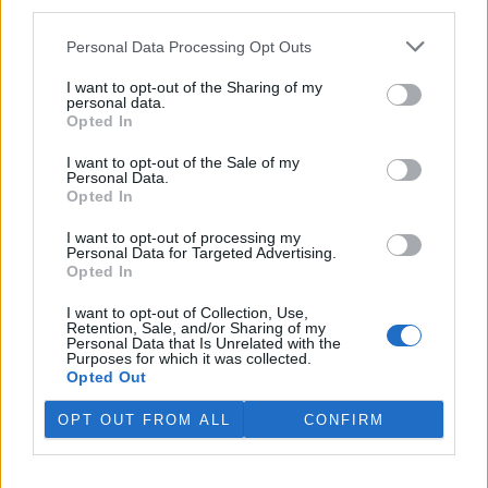
third parties.
péči o náhlý přírůstek osmi
zanedbaných psů, kříženců
čínského chocholáče.
Personal Data Processing Opt Outs
Vystrašená zvířata přijal 13. července po úmrtí jejich majitele.
Náklady na péči přesáhnou 100 000 korun, uvedlo na svém
webu
I want to opt-out of the Sharing of my
personal data.
zařízení, které je součástí sítě Pet Heroes.
Opted In
I want to opt-out of the Sale of my
Kvůli nízké hladině vody je zakázaný rybolov na nádrži
Personal Data.
na Teplicku
Opted In
31.7.2026 19:27 | ÚSTÍ NAD LABEM (
ČTK
)
Kvůli nízké hladině vody je
I want to opt-out of processing my
dočasně zakázaný rybolov na
Personal Data for Targeted Advertising.
nádrži Pod 1. májem na
Opted In
Teplicku. Rybáři zároveň
umístili přístroje do Modlanské
I want to opt-out of Collection, Use,
nádrže ve stejném okresu. Vodu pomáhá provzdušňovat technika.
Retention, Sale, and/or Sharing of my
Personal Data that Is Unrelated with the
Loni v rybníku uhynuly čtyři tuny ryb. Kontroly kolem revírů jsou
Purposes for which it was collected.
přes léto častější, mnohdy se ale ztrátám předejít nedá. ČTK o tom
Opted Out
informoval mluvčí severočeských rybářů Jan Skalský.
OPT OUT FROM ALL
CONFIRM
V září začne dvouletá rozsáhlá oprava Veseckého
rybníka v Liberci