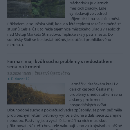
Náchodsku je v letních
měsících značný. Lidé
vyhledávají ve vedrech
příjemné klima skalních měst.
Příkladem je soutěska Sibiř, kde je v létě teplotní rozdíl nejméně 15
stupňů Celsia. ČTK to řekla tajemnice městského úřadu v Teplicích
nad Metují Markéta Strnadová. Teplické skály patří městu. Do
soutěsky Sibiř se lze dostat běžně, je součástí prohlídkového
okruhu.
Farmáři mají kvůli suchu problémy s nedostatkem
sena na krmení
3.8.2026 15:55 | ŽELEZNÝ ÚJEZD (
ČTK
)
Diskuse: 12
Farmáři v Plzeňském kraji i v
dalších částech Česka mají
problémy s nedostatkem sena
a slámy pro krmení
hospodářských zvířat.
Dlouhodobé sucho a pokračující vedra způsobily, že první seč měla
proti běžným letům třetinový výnos a druhé a další seče už zřejmě
nebudou. Pastviny jsou vyschlé, farmáři na nich musí skot
přikrmovat. Někteří chovatelé nakupují seno za trojnásobek běžné