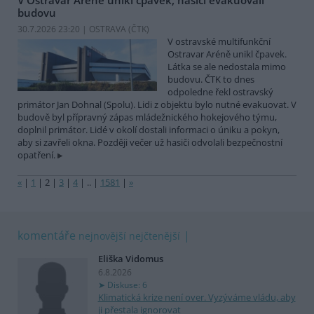
budovu
30.7.2026 23:20 | OSTRAVA (
ČTK
)
V ostravské multifunkční
Ostravar Aréně unikl čpavek.
Látka se ale nedostala mimo
budovu. ČTK to dnes
odpoledne řekl ostravský
primátor Jan Dohnal (Spolu). Lidi z objektu bylo nutné evakuovat. V
budově byl přípravný zápas mládežnického hokejového týmu,
doplnil primátor. Lidé v okolí dostali informaci o úniku a pokyn,
aby si zavřeli okna. Později večer už hasiči odvolali bezpečnostní
opatření.
«
|
1
|
2
|
3
|
4
|
..
|
1581
|
»
komentáře
nejnovější
nejčtenější
Eliška Vidomus
6.8.2026
Diskuse: 6
Klimatická krize není over. Vyzýváme vládu, aby
ji přestala ignorovat