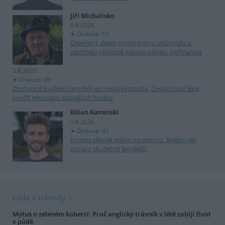
Jiří Michalisko
6.8.2026
Diskuse: 13
Otevřený dopis ministerstvu průmyslu a
obchodu ohledně sanace odvalu Heřmanice
5.8.2026
Diskuse: 39
Dostupné bydlení nevyřeší jen nová výstavba. Česko musí lépe
využít renovace stávajících budov
Kilian Kaminski
1.8.2026
Diskuse: 41
Evropa slibuje právo na opravu. Budou ale
opravy skutečně levnější?
rady a návody
Mýtus o zeleném koberci: Proč anglický trávník v létě zabíjí život
v půdě