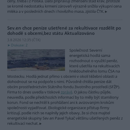
ceny, třeba i z Polska. Další připravují zmenšení stád krav, protože
se kromě nedostatku krmení zároveň výrazně snížila výkupní cena
mléka a v posledních dnech i hovězího masa, zjistila ČTK.
Sev.en chce peníze ušetřené za rekultivace rozdělit po
dohodě s obcemi,bez státu
Aktualizováno
3.8.2026 12:35 (
ČTK
)
Diskuse: 2
Společnost Severní
energetická hodlá sama
rozhodnout o využití peněz,
které ušetřila na rekultivacích
hnědouhelného lomu ČSA na
Mostecku. Hodlá jednat přímo s obcemi v okolí těžební oblasti a
dohodnout se na podpoře s nimi. Původně chtěla peníze dát
obcím prostřednictvím Státního fondu životního prostředí (SFŽP).
Firma to dnes uvedla v tiskové
zprávě
. O jakou částku půjde,
neuvedla, podle předchozích informací by to měly být stamiliony
korun. Fond se nechtěl k prohlášení ani k avizovaným krokům
společnosti vyjadřovat. Ekologické organizace přístup firmy
kritizují, podle nich se naplnily jejich obavy, že si chce majitel
energetické skupiny Sev.en Pavel Tykač většinu ušetřených peněz z
rekultivací nechat.