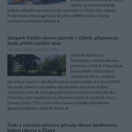
cestou ze země dostávaly
kriticky důležité nerosty a snížit závislost na Číně v této oblasti.
Podle dvou zdrojů agentury Reuters z Bílého domu Trump
podepsal potřebné nařízení.
Geopark Ralsko obnoví pomník v Olšině, připomínat
bude příběh zaniklé obce
2.8.2026 18:49 | RALSKO (
ČTK
)
Geopark Ralsko na
Českolipsku chystá obnovu
pomníku v Olšině. Připomínat
bude příběh místní kdysi
významné obce s poštou,
četnickou stanicí i několika hostinci, která zanikla zhruba před 80
lety kvůli zřízení vojenského výcvikového prostoru Ralsko.
Opravený pomník chce geopark ukázat na konci srpna při akci
Proměny, která každoročně připomíná historii zaniklých obcí z
tohoto území. ČTK o tom informovala ředitelka Národního
geoparku Ralsko Lenka Mrázová.
Čeští a němečtí ochránci přírody obnoví biodiverzitu
kolem Liberce a Žitavy