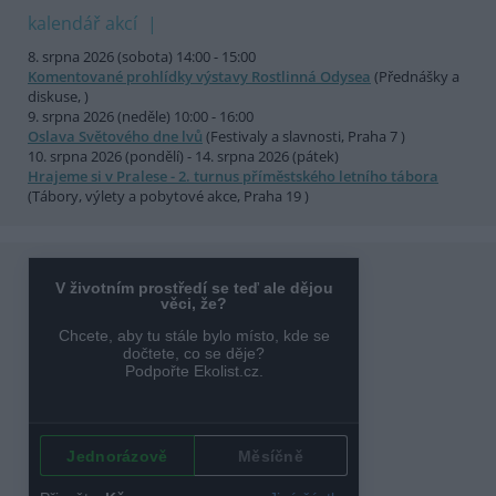
kalendář akcí
8. srpna 2026 (sobota) 14:00 - 15:00
Komentované prohlídky výstavy Rostlinná Odysea
(Přednášky a
diskuse, )
9. srpna 2026 (neděle) 10:00 - 16:00
Oslava Světového dne lvů
(Festivaly a slavnosti, Praha 7 )
10. srpna 2026 (pondělí) - 14. srpna 2026 (pátek)
Hrajeme si v Pralese - 2. turnus příměstského letního tábora
(Tábory, výlety a pobytové akce, Praha 19 )