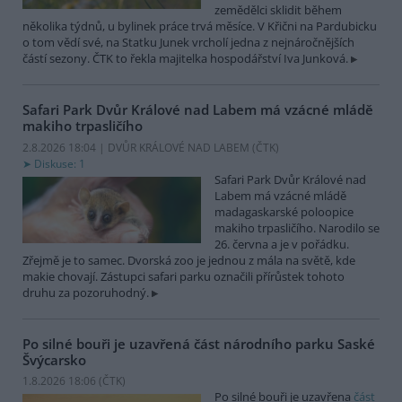
zemědělci sklidit během
několika týdnů, u bylinek práce trvá měsíce. V Křični na Pardubicku
o tom vědí své, na Statku Junek vrcholí jedna z nejnáročnějších
částí sezony. ČTK to řekla majitelka hospodářství Iva Junková.
Safari Park Dvůr Králové nad Labem má vzácné mládě
makiho trpasličího
2.8.2026 18:04 | DVŮR KRÁLOVÉ NAD LABEM (
ČTK
)
Diskuse: 1
Safari Park Dvůr Králové nad
Labem má vzácné mládě
madagaskarské poloopice
makiho trpasličího. Narodilo se
26. června a je v pořádku.
Zřejmě je to samec. Dvorská zoo je jednou z mála na světě, kde
makie chovají. Zástupci safari parku označili přírůstek tohoto
druhu za pozoruhodný.
Po silné bouři je uzavřená část národního parku Saské
Švýcarsko
1.8.2026 18:06 (
ČTK
)
Po silné bouři je uzavřena
část