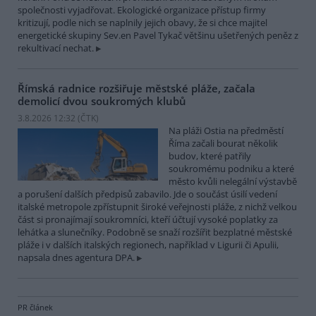
společnosti vyjadřovat. Ekologické organizace přístup firmy
kritizují, podle nich se naplnily jejich obavy, že si chce majitel
energetické skupiny Sev.en Pavel Tykač většinu ušetřených peněz z
rekultivací nechat.
Římská radnice rozšiřuje městské pláže, začala
demolicí dvou soukromých klubů
3.8.2026 12:32 (
ČTK
)
Na pláži Ostia na předměstí
Říma začali bourat několik
budov, které patřily
soukromému podniku a které
město kvůli nelegální výstavbě
a porušení dalších předpisů zabavilo. Jde o součást úsilí vedení
italské metropole zpřístupnit široké veřejnosti pláže, z nichž velkou
část si pronajímají soukromníci, kteří účtují vysoké poplatky za
lehátka a slunečníky. Podobně se snaží rozšířit bezplatné městské
pláže i v dalších italských regionech, například v Ligurii či Apulii,
napsala dnes agentura DPA.
PR článek