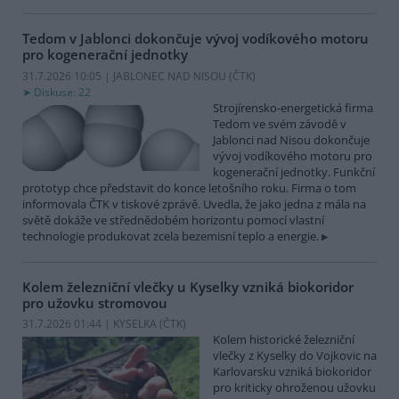
Tedom v Jablonci dokončuje vývoj vodíkového motoru
pro kogenerační jednotky
31.7.2026 10:05 | JABLONEC NAD NISOU (
ČTK
)
Diskuse: 22
Strojírensko-energetická firma
Tedom ve svém závodě v
Jablonci nad Nisou dokončuje
vývoj vodíkového motoru pro
kogenerační jednotky. Funkční
prototyp chce představit do konce letošního roku. Firma o tom
informovala ČTK v tiskové zprávě. Uvedla, že jako jedna z mála na
světě dokáže ve střednědobém horizontu pomocí vlastní
technologie produkovat zcela bezemisní teplo a energie.
Kolem železniční vlečky u Kyselky vzniká biokoridor
pro užovku stromovou
31.7.2026 01:44 | KYSELKA (
ČTK
)
Kolem historické železniční
vlečky z Kyselky do Vojkovic na
Karlovarsku vzniká biokoridor
pro kriticky ohroženou užovku