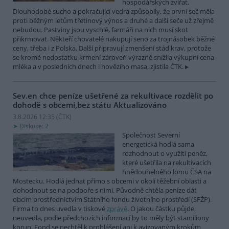
hospodářských zvířat.
Dlouhodobé sucho a pokračující vedra způsobily, že první seč měla
proti běžným letům třetinový výnos a druhé a další seče už zřejmě
nebudou. Pastviny jsou vyschlé, farmáři na nich musí skot
přikrmovat. Někteří chovatelé nakupují seno za trojnásobek běžné
ceny, třeba i z Polska. Další připravují zmenšení stád krav, protože
se kromě nedostatku krmení zároveň výrazně snížila výkupní cena
mléka a v posledních dnech i hovězího masa, zjistila ČTK.
Sev.en chce peníze ušetřené za rekultivace rozdělit po
dohodě s obcemi,bez státu
Aktualizováno
3.8.2026 12:35 (
ČTK
)
Diskuse: 2
Společnost Severní
energetická hodlá sama
rozhodnout o využití peněz,
které ušetřila na rekultivacích
hnědouhelného lomu ČSA na
Mostecku. Hodlá jednat přímo s obcemi v okolí těžební oblasti a
dohodnout se na podpoře s nimi. Původně chtěla peníze dát
obcím prostřednictvím Státního fondu životního prostředí (SFŽP).
Firma to dnes uvedla v tiskové
zprávě
. O jakou částku půjde,
neuvedla, podle předchozích informací by to měly být stamiliony
korun. Fond se nechtěl k prohlášení ani k avizovaným krokům