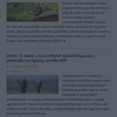
Divoce žijícím zvířatům nebo
krajině mohou podle ochránců
přírody lidé v nastupujících
vlnách veder pomoci
umísťováním misek s vodou
do zahrad, omezením sekání trávníků nebo vynecháním kypření
půdy. Zlepšit je podle ochránců potřeba také hospodaření s vodou,
včetně systémových kroků pro zadržování vody v krajině, uvedl
Český svaz ochránců přírody (ČSOP).
Úmrtí 15 slonů v Keni zřejmě způsobil kyanid z
pesticidů na rajčata, uvedla AFP
31.7.2026 10:49 (
ČTK
)
Diskuse: 2
Nedávné úmrtí 15 slonů v
keňském národním parku bylo
pravděpodobně způsobeno
požitím kyanidu. Ten se mohl
nacházet v pesticidech
používaných na rajčata pěstovaná na okolních farmách, uvedla
agentura AFP. Kyanid je přitom nebezpečný nejen pro zvířata, ale
může ohrozit i zdraví člověka, uvedla keňská národní agentura pro
ochranu přírody (KWS).