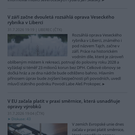
V září začne dvouletá rozsáhlá oprava Veseckého
rybníka v Liberci
31.7.2026 19:19 | LIBEREC (
ČTK
)
Rozsáhlá oprava Veseckého
rybníka v Liberci, známého i
pod názvem Tajch, začne v
září. Práce na historickém
vodním díle, které je zároveň
oblíbeným místem k rekreaci, potrvají do poloviny roku 2028 a
vyžádají si téměř 23 milionů korun bez DPH. Celkové obnovy se
dočká hráz a ze dna nádrže bude odtěženo bahno. Hlavním
přínosem úprav bude zvýšení bezpečnosti při povodních, uvedl
mluvčí státního podniku Povodí Labe Aleš Prokopec.
V EU začala platit v praxi směrnice, která usnadňuje
opravy výrobků
31.7.2026 19:04 (
ČTK
)
Diskuse: 43
V zemích Evropské unie dnes
začala v praxi platit směrnice,