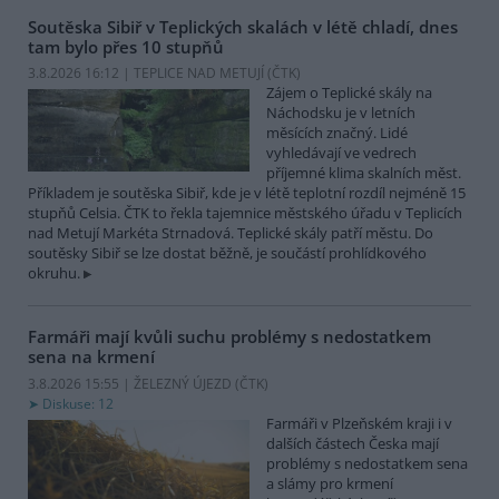
Soutěska Sibiř v Teplických skalách v létě chladí, dnes
tam bylo přes 10 stupňů
3.8.2026 16:12 | TEPLICE NAD METUJÍ (
ČTK
)
Zájem o Teplické skály na
Náchodsku je v letních
měsících značný. Lidé
vyhledávají ve vedrech
příjemné klima skalních měst.
Příkladem je soutěska Sibiř, kde je v létě teplotní rozdíl nejméně 15
stupňů Celsia. ČTK to řekla tajemnice městského úřadu v Teplicích
nad Metují Markéta Strnadová. Teplické skály patří městu. Do
soutěsky Sibiř se lze dostat běžně, je součástí prohlídkového
okruhu.
Farmáři mají kvůli suchu problémy s nedostatkem
sena na krmení
3.8.2026 15:55 | ŽELEZNÝ ÚJEZD (
ČTK
)
Diskuse: 12
Farmáři v Plzeňském kraji i v
dalších částech Česka mají
problémy s nedostatkem sena
a slámy pro krmení