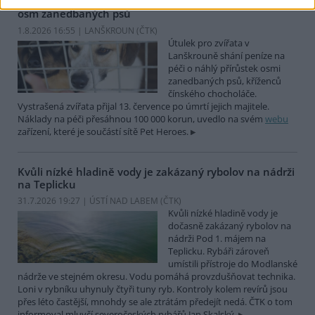
Útulek pro zvířata v Lanškrouně shání peníze na péči o
osm zanedbaných psů
1.8.2026 16:55 | LANŠKROUN (
ČTK
)
Útulek pro zvířata v
Lanškrouně shání peníze na
péči o náhlý přírůstek osmi
zanedbaných psů, kříženců
čínského chocholáče.
Vystrašená zvířata přijal 13. července po úmrtí jejich majitele.
Náklady na péči přesáhnou 100 000 korun, uvedlo na svém
webu
zařízení, které je součástí sítě Pet Heroes.
Kvůli nízké hladině vody je zakázaný rybolov na nádrži
na Teplicku
31.7.2026 19:27 | ÚSTÍ NAD LABEM (
ČTK
)
Kvůli nízké hladině vody je
dočasně zakázaný rybolov na
nádrži Pod 1. májem na
Teplicku. Rybáři zároveň
umístili přístroje do Modlanské
nádrže ve stejném okresu. Vodu pomáhá provzdušňovat technika.
Loni v rybníku uhynuly čtyři tuny ryb. Kontroly kolem revírů jsou
přes léto častější, mnohdy se ale ztrátám předejít nedá. ČTK o tom
informoval mluvčí severočeských rybářů Jan Skalský.