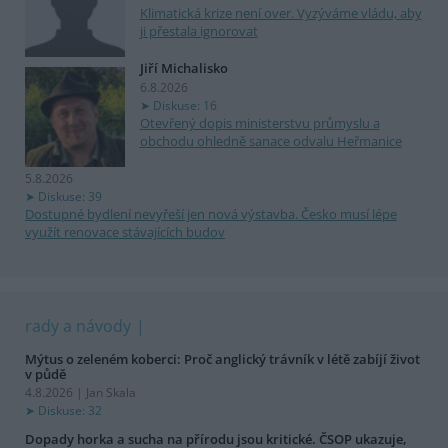
Klimatická krize není over. Vyzýváme vládu, aby
ji přestala ignorovat
Jiří Michalisko
6.8.2026
Diskuse: 16
Otevřený dopis ministerstvu průmyslu a
obchodu ohledně sanace odvalu Heřmanice
5.8.2026
Diskuse: 39
Dostupné bydlení nevyřeší jen nová výstavba. Česko musí lépe
využít renovace stávajících budov
rady a návody
Mýtus o zeleném koberci: Proč anglický trávník v létě zabíjí život
v půdě
4.8.2026 | Jan Skala
Diskuse: 32
Dopady horka a sucha na přírodu jsou kritické. ČSOP ukazuje,