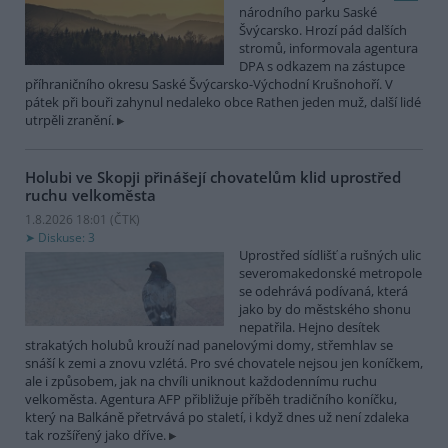
národního parku Saské
Švýcarsko. Hrozí pád dalších
stromů, informovala agentura
DPA s odkazem na zástupce
příhraničního okresu Saské Švýcarsko-Východní Krušnohoří. V
pátek při bouři zahynul nedaleko obce Rathen jeden muž, další lidé
utrpěli zranění.
Holubi ve Skopji přinášejí chovatelům klid uprostřed
ruchu velkoměsta
1.8.2026 18:01 (
ČTK
)
Diskuse: 3
Uprostřed sídlišť a rušných ulic
severomakedonské metropole
se odehrává podívaná, která
jako by do městského shonu
nepatřila. Hejno desítek
strakatých holubů krouží nad panelovými domy, střemhlav se
snáší k zemi a znovu vzlétá. Pro své chovatele nejsou jen koníčkem,
ale i způsobem, jak na chvíli uniknout každodennímu ruchu
velkoměsta. Agentura AFP přibližuje příběh tradičního koníčku,
který na Balkáně přetrvává po staletí, i když dnes už není zdaleka
tak rozšířený jako dříve.