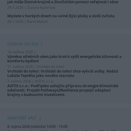
jak může žíznivé krajině a živočichům pomoci veřejnost i obce
29.7.2026 | Zuzana Kučerová
Myslete v horkých dnech na volně žijící ptáky a další zvířata
28.7.2026 | Karel Makoň
tiskové zprávy
14. května 2026 |
Výměna střešních oken jako krok k vyšší energetické účinnosti a
komfortu bydlení
11. května 2026 |
Vrchlabí do toho!
Vrchlabí do toho!: Vrchlabí do toho! chce vyhrát volby. Nabízí
Lukáše Teplého jako nového starostu
7. května 2026 |
ASITIS s.r.o.
ASITIS s.r.o.: Podřipsko zahájilo přípravu strategie klimatické
odolnosti. Projekt Pathways2Resilience propojil adaptaci
krajiny s budoucími investicemi.
kalendář akcí
8. srpna 2026 (sobota) 14:00 - 15:00