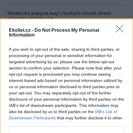
Mladečské jeskyně mají v horkých letních dnech
rekordní návštěvnost
1.8.2026 17:47 | PRAHA (
ČTK
)
Ekolist.cz -
Do Not Process My Personal
Rekordní návštěvnost mají v
Information
těchto horkých letních dnech
Mladečské jeskyně u Litovle na
Olomoucku, které
If you wish to opt-out of the sale, sharing to third parties, or
návštěvníkům poskytují aspoň
processing of your personal or sensitive information for
dočasnou úlevu od úmorného vedra. Zatímco na zemském
targeted advertising by us, please use the below opt-out
povrchu teplota kvůli přílivu horkého vzduchu výrazně překračuje
hranici 30 stupňů Celsia, v chladných chodbách a dómech
section to confirm your selection. Please note that after your
Mladečských jeskyní se celoročně pohybuje kolem deseti stupňů
opt-out request is processed you may continue seeing
Celsia. Lidé proto při plánování letního výletu často volí právě
interest-based ads based on personal information utilized by
jeskyně.
us or personal information disclosed to third parties prior to
your opt-out. You may separately opt-out of the further
disclosure of your personal information by third parties on the
Zubří stádo v olomoucké zoo se rozrostlo o dvě
IAB’s list of downstream participants. This information may
mláďata, už dovádí ve výběhu
also be disclosed by us to third parties on the
IAB’s List of
1.8.2026 17:28 | OLOMOUC (
ČTK
)
Downstream Participants
that may further disclose it to other
O dvě mláďata se letos
rozrostlo stádo zubrů v
third parties.
zoologické zahradě na Svatém