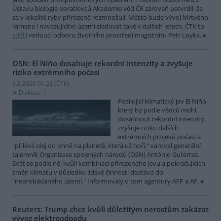
Ústavu biologie obratlovců Akademie věd ČR zároveň potvrdil, že
se v lokalitě ryby přirozeně rozmnožují. Město bude vývoj Mrtvého
ramene i navazujícího území sledovat také v dalších letech. ČTK to
sdělil
vedoucí odboru životního prostředí magistrátu Petr Loyka.
OSN: El Niňo dosahuje rekordní intenzity a zvyšuje
riziko extrémního počasí
3.8.2026 01:22 (
ČTK
)
Diskuse: 1
Posilující klimatický jev El Niňo,
který by podle vědců mohl
dosáhnout rekordní intenzity,
zvyšuje riziko dalších
extrémních projevů počasí a
"přilévá olej do ohně na planetě, která už hoří," varoval generální
tajemník Organizace spojených národů (OSN) António Guterres.
Svět se podle něj kvůli kombinaci přirozeného jevu a pokračujících
změn klimatu v důsledku lidské činnosti dostává do
"neprobádaného území." Informovaly o tom agentury AFP a AP.
Reuters: Trump chce kvůli důležitým nerostům zakázat
vývoz elektroodpadu