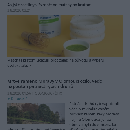
Asijské rostliny v Evropě: od matchy po kratom
3.8.2026 03:21
Matcha i kratom ukazují, proč záleží na původu a výběru
dodavatelů.
Mrtvé rameno Moravy v Olomouci ožilo, vědci
napočítali patnáct rybích druhů
3.8.2026 01:56 | OLOMOUC (
ČTK
)
Diskuse: 2
Patnáct druhů ryb napočítali
vědci v revitalizovaném
Mrtvém rameni řeky Moravy
na jihu Olomouce, jehož
obnova byla dokončena loni
jako součást protipovodňových opatření. Průzkum odborníků z