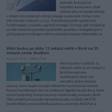
dohodla, že koupí od
britského konkurenta Shell
veškeré jeho evropské aktivity
v oblasti obnovitelných zdrojů energie na pevnině. Firma o tom
informovala v tiskové
zprávě
. Transakce je podle společnosti
TotalEnergies v souladu s její širší strategií v Evropě, jejíž součástí je
rovněž nedávné vytvoření společného podniku s Energetickým a
průmyslovým holdingem (EPH) miliardáře Daniela Křetínského.
Vědci budou po dobu 12 měsíců měřit v Brně na 35
místech emise škodlivin
3.8.2026 19:12 | BRNO (
ČTK
)
Vědci boudou v příštích 12
měsících měřit na 35 místech v
Brně koncentrace
znečišťujících látek. Od
minulého týdne instalují
senzory, které doplní stávající referenční monitorovací stanice.
Pomocí naměřených dat má vzniknout digitální dvojče Brna, které
vytvoří podrobný časoprostorový model kvality ovzduší v Brně.
Cílem je lepší porozumění dynamice kvality ovzduší, řekl ČTK
Ondřej Mikeš z pracoviště Masarykovy univerzity RECETOX.