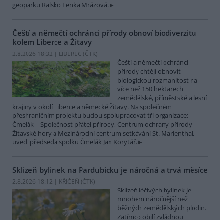
geoparku Ralsko Lenka Mrázová.
Čeští a němečtí ochránci přírody obnoví biodiverzitu
kolem Liberce a Žitavy
2.8.2026 18:32 | LIBEREC (
ČTK
)
Čeští a němečtí ochránci
přírody chtějí obnovit
biologickou rozmanitost na
více než 150 hektarech
zemědělské, příměstské a lesní
krajiny v okolí Liberce a německé Žitavy. Na společném
přeshraničním projektu budou spolupracovat tři organizace:
Čmelák – Společnost přátel přírody, Centrum ochrany přírody
Žitavské hory a Mezinárodní centrum setkávání St. Marienthal,
uvedl předseda spolku Čmelák Jan Korytář.
Sklizeň bylinek na Pardubicku je náročná a trvá měsíce
2.8.2026 18:12 | KŘIČEŇ (
ČTK
)
Sklizeň léčivých bylinek je
mnohem náročnější než
běžných zemědělských plodin.
Zatímco obilí zvládnou