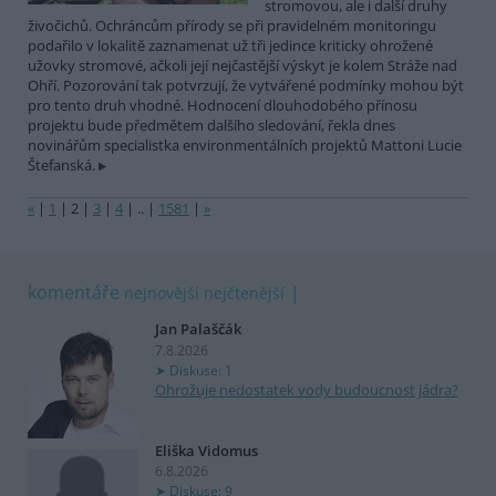
stromovou, ale i další druhy
živočichů. Ochráncům přírody se při pravidelném monitoringu
podařilo v lokalitě zaznamenat už tři jedince kriticky ohrožené
užovky stromové, ačkoli její nejčastější výskyt je kolem Stráže nad
Ohří. Pozorování tak potvrzují, že vytvářené podmínky mohou být
pro tento druh vhodné. Hodnocení dlouhodobého přínosu
projektu bude předmětem dalšího sledování, řekla dnes
novinářům specialistka environmentálních projektů Mattoni Lucie
Štefanská.
«
|
1
|
2
|
3
|
4
|
..
|
1581
|
»
komentáře
nejnovější
nejčtenější
Jan Palaščák
7.8.2026
Diskuse: 1
Ohrožuje nedostatek vody budoucnost jádra?
Eliška Vidomus
6.8.2026
Diskuse: 9