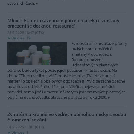
severních Čech.
Mluvčí: EU nezakáže malé porce omáček či smetany,
omezení se dotknou restaurací
31.7.2026 18:47 (
ČTK
)
Diskuse: 19
Evropská unie nezakáže prodej
malých porcí omáček či
smetany v obchodech.
Budoucí omezení
jednorázových plastových
porcí se budou týkat pouze jejich používání v restauracích. Na
dotaz ČTK to uvedl mluvčí Evropské komise (EK). Nové unijní
nařízení o obalech a obalových odpadech (PPWR) se začne obecně
uplatňovat od letošního 12. srpna. Většina nejvýznamnějších
pravidel, mimo jiné i omezení některých jednorázových plastových
obalů na dochucovadla, ale začne platit až od roku 2030.
Zvířatům a krajině ve vedrech pomohou misky s vodou
či omezení sekání
31.7.2026 11:01 (
ČTK
)
Diskuse: 1