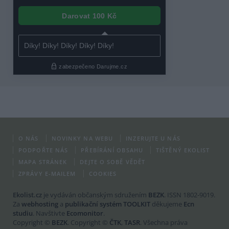
O NÁS
NOVINKY NA WEBU
INZERUJTE U NÁS
PODPOŘTE NÁS
PŘEBÍRÁNÍ OBSAHU
TIŠTĚNÝ EKOLIST
MAPA STRÁNEK
DEJTE O SOBĚ VĚDĚT
ZPRÁVY E-MAILEM
COOKIES
Ekolist.cz
je vydáván občanským sdružením
BEZK
. ISSN 1802-9019.
Za
webhosting
a
publikační systém TOOLKIT
děkujeme
Ecn
studiu
. Navštivte
Ecomonitor
.
Copyright ©
BEZK
. Copyright ©
ČTK
,
TASR
. Všechna práva