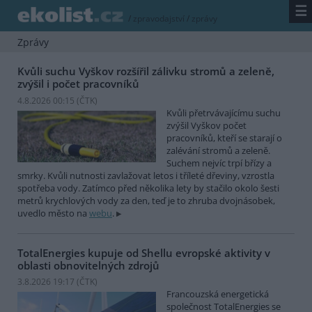
☰
/
zpravodajství
/
zprávy
Zprávy
Kvůli suchu Vyškov rozšířil zálivku stromů a zeleně,
zvýšil i počet pracovníků
4.8.2026 00:15 (
ČTK
)
Kvůli přetrvávajícímu suchu
zvýšil Vyškov počet
pracovníků, kteří se starají o
zalévání stromů a zeleně.
Suchem nejvíc trpí břízy a
smrky. Kvůli nutnosti zavlažovat letos i tříleté dřeviny, vzrostla
spotřeba vody. Zatímco před několika lety by stačilo okolo šesti
metrů krychlových vody za den, teď je to zhruba dvojnásobek,
uvedlo město na
webu
.
TotalEnergies kupuje od Shellu evropské aktivity v
oblasti obnovitelných zdrojů
3.8.2026 19:17 (
ČTK
)
Francouzská energetická
společnost TotalEnergies se