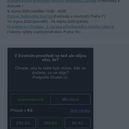
Komentované prohlídky výstavy Rostlinná Odysea
(Přednášky a
diskuse, )
9. srpna 2026 (neděle) 10:00 - 16:00
Oslava Světového dne lvů
(Festivaly a slavnosti, Praha 7 )
10. srpna 2026 (pondělí) - 14. srpna 2026 (pátek)
Hrajeme si v Pralese - 2. turnus příměstského letního tábora
(Tábory, výlety a pobytové akce, Praha 19 )