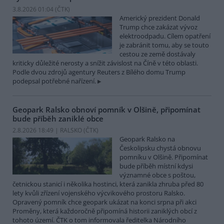
3.8.2026 01:04 (
ČTK
)
Americký prezident Donald
Trump chce zakázat vývoz
elektroodpadu. Cílem opatření
je zabránit tomu, aby se touto
cestou ze země dostávaly
kriticky důležité nerosty a snížit závislost na Číně v této oblasti.
Podle dvou zdrojů agentury Reuters z Bílého domu Trump
podepsal potřebné nařízení.
Geopark Ralsko obnoví pomník v Olšině, připomínat
bude příběh zaniklé obce
2.8.2026 18:49 | RALSKO (
ČTK
)
Geopark Ralsko na
Českolipsku chystá obnovu
pomníku v Olšině. Připomínat
bude příběh místní kdysi
významné obce s poštou,
četnickou stanicí i několika hostinci, která zanikla zhruba před 80
lety kvůli zřízení vojenského výcvikového prostoru Ralsko.
Opravený pomník chce geopark ukázat na konci srpna při akci
Proměny, která každoročně připomíná historii zaniklých obcí z
tohoto území. ČTK o tom informovala ředitelka Národního