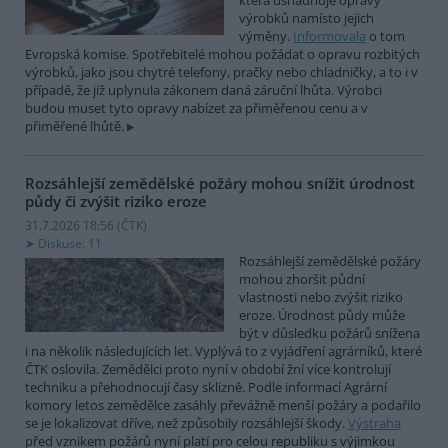
která usnadňuje opravy
výrobků namísto jejich
výměny.
Informovala
o tom
Evropská komise. Spotřebitelé mohou požádat o opravu rozbitých
výrobků, jako jsou chytré telefony, pračky nebo chladničky, a to i v
případě, že již uplynula zákonem daná záruční lhůta. Výrobci
budou muset tyto opravy nabízet za přiměřenou cenu a v
přiměřené lhůtě.
Rozsáhlejší zemědělské požáry mohou snížit úrodnost
půdy či zvýšit riziko eroze
31.7.2026 18:56 (
ČTK
)
Diskuse: 11
Rozsáhlejší zemědělské požáry
mohou zhoršit půdní
vlastnosti nebo zvýšit riziko
eroze. Úrodnost půdy může
být v důsledku požárů snížena
i na několik následujících let. Vyplývá to z vyjádření agrárníků, které
ČTK oslovila. Zemědělci proto nyní v období žní více kontrolují
techniku a přehodnocují časy sklizně. Podle informací Agrární
komory letos zemědělce zasáhly převážně menší požáry a podařilo
se je lokalizovat dříve, než způsobily rozsáhlejší škody.
Výstraha
před vznikem požárů nyní platí pro celou republiku s výjimkou