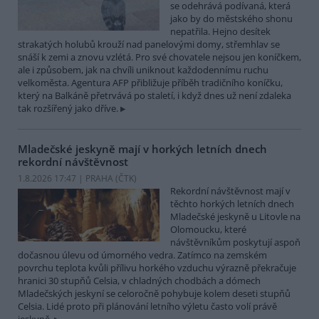
se odehrává podívaná, která
jako by do městského shonu
nepatřila. Hejno desítek
strakatých holubů krouží nad panelovými domy, střemhlav se
snáší k zemi a znovu vzlétá. Pro své chovatele nejsou jen koníčkem,
ale i způsobem, jak na chvíli uniknout každodennímu ruchu
velkoměsta. Agentura AFP přibližuje příběh tradičního koníčku,
který na Balkáně přetrvává po staletí, i když dnes už není zdaleka
tak rozšířený jako dříve.
Mladečské jeskyně mají v horkých letních dnech
rekordní návštěvnost
1.8.2026 17:47 | PRAHA (
ČTK
)
Rekordní návštěvnost mají v
těchto horkých letních dnech
Mladečské jeskyně u Litovle na
Olomoucku, které
návštěvníkům poskytují aspoň
dočasnou úlevu od úmorného vedra. Zatímco na zemském
povrchu teplota kvůli přílivu horkého vzduchu výrazně překračuje
hranici 30 stupňů Celsia, v chladných chodbách a dómech
Mladečských jeskyní se celoročně pohybuje kolem deseti stupňů
Celsia. Lidé proto při plánování letního výletu často volí právě