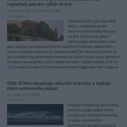
napočítali patnáct rybích druhů
3.8.2026 01:56 | OLOMOUC (
ČTK
)
Diskuse: 2
Patnáct druhů ryb napočítali
vědci v revitalizovaném
Mrtvém rameni řeky Moravy
na jihu Olomouce, jehož
obnova byla dokončena loni
jako součást protipovodňových opatření. Průzkum odborníků z
Ústavu biologie obratlovců Akademie věd ČR zároveň potvrdil, že
se v lokalitě ryby přirozeně rozmnožují. Město bude vývoj Mrtvého
ramene i navazujícího území sledovat také v dalších letech. ČTK to
sdělil
vedoucí odboru životního prostředí magistrátu Petr Loyka.
OSN: El Niňo dosahuje rekordní intenzity a zvyšuje
riziko extrémního počasí
3.8.2026 01:22 (
ČTK
)
Diskuse: 1
Posilující klimatický jev El Niňo,
který by podle vědců mohl
dosáhnout rekordní intenzity,
zvyšuje riziko dalších
extrémních projevů počasí a