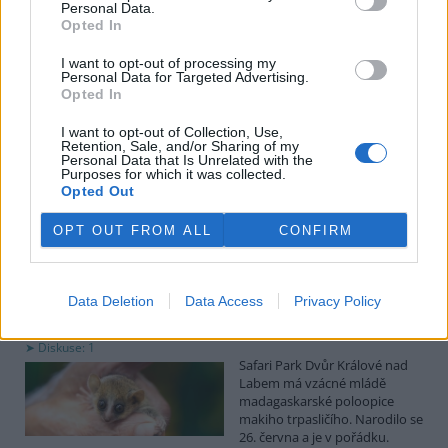
uvedl předseda spolku Čmelák Jan Korytář.
Personal Data.
Opted In
Sklizeň bylinek na Pardubicku je náročná a trvá měsíce
I want to opt-out of processing my
Personal Data for Targeted Advertising.
2.8.2026 18:12 | KŘIČEŇ (
ČTK
)
Opted In
Sklizeň léčivých bylinek je
mnohem náročnější než
I want to opt-out of Collection, Use,
běžných zemědělských plodin.
Retention, Sale, and/or Sharing of my
Zatímco obilí zvládnou
Personal Data that Is Unrelated with the
Purposes for which it was collected.
zemědělci sklidit během
Opted Out
několika týdnů, u bylinek práce trvá měsíce. V Křični na Pardubicku
o tom vědí své, na Statku Junek vrcholí jedna z nejnáročnějších
částí sezony. ČTK to řekla majitelka hospodářství Iva Junková.
OPT OUT FROM ALL
CONFIRM
Safari Park Dvůr Králové nad Labem má vzácné mládě
Data Deletion
Data Access
Privacy Policy
makiho trpasličího
2.8.2026 18:04 | DVŮR KRÁLOVÉ NAD LABEM (
ČTK
)
Diskuse: 1
Safari Park Dvůr Králové nad
Labem má vzácné mládě
madagaskarské poloopice
makiho trpasličího. Narodilo se
26. června a je v pořádku.