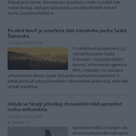
Zřejmě je to samec. Dvorská zoo je jednou z mála na světě, kde
makie chovají. Zástupci safari parku označili přírůstek tohoto
druhu za pozoruhodný.
Po silné bouři je uzavřená část národního parku Saské
Švýcarsko
1.8.2026 18:06 (
ČTK
)
Po silné bouři je uzavřena
část
národního parku Saské
Švýcarsko. Hrozí pád dalších
stromů, informovala agentura
DPA s odkazem na zástupce
příhraničního okresu Saské Švýcarsko-Východní Krušnohoří. V
pátek při bouři zahynul nedaleko obce Rathen jeden muž, další lidé
utrpěli zranění.
Holubi ve Skopji přinášejí chovatelům klid uprostřed
ruchu velkoměsta
1.8.2026 18:01 (
ČTK
)
Diskuse: 3
Uprostřed sídlišť a rušných ulic
severomakedonské metropole