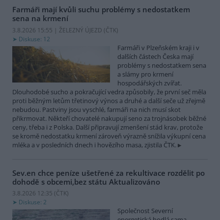
Farmáři mají kvůli suchu problémy s nedostatkem
sena na krmení
3.8.2026 15:55 | ŽELEZNÝ ÚJEZD (
ČTK
)
Diskuse: 12
Farmáři v Plzeňském kraji i v
dalších částech Česka mají
problémy s nedostatkem sena
a slámy pro krmení
hospodářských zvířat.
Dlouhodobé sucho a pokračující vedra způsobily, že první seč měla
proti běžným letům třetinový výnos a druhé a další seče už zřejmě
nebudou. Pastviny jsou vyschlé, farmáři na nich musí skot
přikrmovat. Někteří chovatelé nakupují seno za trojnásobek běžné
ceny, třeba i z Polska. Další připravují zmenšení stád krav, protože
se kromě nedostatku krmení zároveň výrazně snížila výkupní cena
mléka a v posledních dnech i hovězího masa, zjistila ČTK.
Sev.en chce peníze ušetřené za rekultivace rozdělit po
dohodě s obcemi,bez státu
Aktualizováno
3.8.2026 12:35 (
ČTK
)
Diskuse: 2
Společnost Severní
energetická hodlá sama