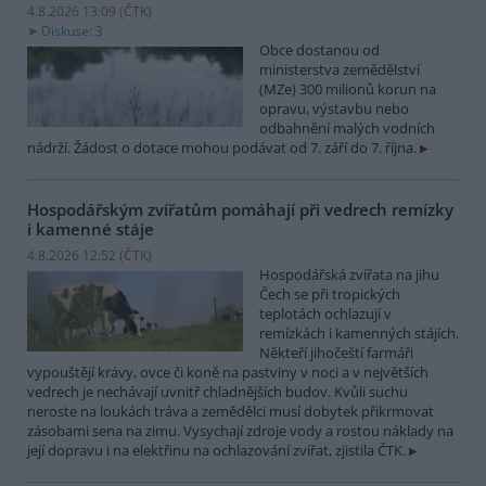
4.8.2026 13:09 (
ČTK
)
Diskuse: 3
Obce dostanou od
ministerstva zemědělství
(MZe) 300 milionů korun na
opravu, výstavbu nebo
odbahnění malých vodních
nádrží. Žádost o dotace mohou podávat od 7. září do 7. října.
Hospodářským zvířatům pomáhají při vedrech remízky
i kamenné stáje
4.8.2026 12:52 (
ČTK
)
Hospodářská zvířata na jihu
Čech se při tropických
teplotách ochlazují v
remízkách i kamenných stájích.
Někteří jihočeští farmáři
vypouštějí krávy, ovce či koně na pastviny v noci a v největších
vedrech je nechávají uvnitř chladnějších budov. Kvůli suchu
neroste na loukách tráva a zemědělci musí dobytek přikrmovat
zásobami sena na zimu. Vysychají zdroje vody a rostou náklady na
její dopravu i na elektřinu na ochlazování zvířat, zjistila ČTK.