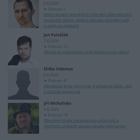
8.8.2026
Diskuse: 2
Místo kosení vyprahlých trávníků odstraňování
invazních dřevin. Změny klimatu promění péči
o zeleň ve městech
Jan Palaščák
7.8.2026
Diskuse: 13
Ohrožuje nedostatek vody budoucnost jádra?
Eliška Vidomus
6.8.2026
Diskuse: 41
Klimatická krize není over. Vyzýváme vládu, aby
ji přestala ignorovat
Jiří Michalisko
6.8.2026
Diskuse: 18
Otevřený dopis ministerstvu průmyslu a
obchodu ohledně sanace odvalu Heřmanice