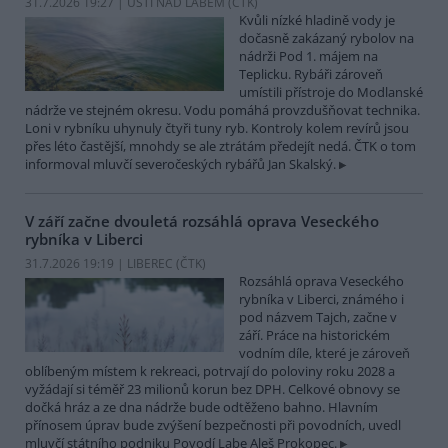
31.7.2026 19:27 | ÚSTÍ NAD LABEM (
ČTK
)
Kvůli nízké hladině vody je
dočasně zakázaný rybolov na
nádrži Pod 1. májem na
Teplicku. Rybáři zároveň
umístili přístroje do Modlanské
nádrže ve stejném okresu. Vodu pomáhá provzdušňovat technika.
Loni v rybníku uhynuly čtyři tuny ryb. Kontroly kolem revírů jsou
přes léto častější, mnohdy se ale ztrátám předejít nedá. ČTK o tom
informoval mluvčí severočeských rybářů Jan Skalský.
V září začne dvouletá rozsáhlá oprava Veseckého
rybníka v Liberci
31.7.2026 19:19 | LIBEREC (
ČTK
)
Rozsáhlá oprava Veseckého
rybníka v Liberci, známého i
pod názvem Tajch, začne v
září. Práce na historickém
vodním díle, které je zároveň
oblíbeným místem k rekreaci, potrvají do poloviny roku 2028 a
vyžádají si téměř 23 milionů korun bez DPH. Celkové obnovy se
dočká hráz a ze dna nádrže bude odtěženo bahno. Hlavním
přínosem úprav bude zvýšení bezpečnosti při povodních, uvedl
mluvčí státního podniku Povodí Labe Aleš Prokopec.