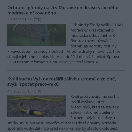
Ochránci přírody našli v Moravském krasu vzácného
modráska očkovaného
4.8.2026 01:58 (
ČTK
)
Ochránci přírody našli v CHKO
Moravský kras vzácného
modráska očkovaného. K
životu a rozmnožování
potřebuje porosty rostliny
krvavec toten na vlhčích loukách i vhodné druhy mravenců. Ti se
starají o jeho housenky, které si odnášejí do svých hnízd. Správa
CHKO o tom informovala na
webových
stránkách.
Kvůli suchu Vyškov rozšířil zálivku stromů a zeleně,
zvýšil i počet pracovníků
4.8.2026 00:15 (
ČTK
)
Kvůli přetrvávajícímu suchu
zvýšil Vyškov počet
pracovníků, kteří se starají o
zalévání stromů a zeleně.
Suchem nejvíc trpí břízy a
smrky. Kvůli nutnosti zavlažovat letos i tříleté dřeviny, vzrostla
spotřeba vody. Zatímco před několika lety by stačilo okolo šesti