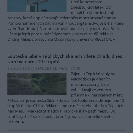
Brně koncentrace
znečišťujících látek. Od
minulého týdne instalují
senzory, které doplní stávající referenční monitorovací stanice.
Pomocí naměřených dat má vzniknout digitální dvojče Brna, které
vytvoří podrobný časoprostorový model kvality ovzduší v Brně.
Cílem je lepší porozumění dynamice kvality ovzduší, řekl ČTK
Ondřej Mikeš z pracoviště Masarykovy univerzity RECETOX.
Soutěska Sibiř v Teplických skalách v létě chladí, dnes
tam bylo přes 10 stupňů
3.8.2026 16:12 | TEPLICE NAD METUJÍ (
ČTK
)
Zájem o Teplické skály na
Náchodsku je v letních
měsících značný. Lidé
vyhledávají ve vedrech
příjemné klima skalních měst.
Příkladem je soutěska Sibiř, kde je v létě teplotní rozdíl nejméně 15
stupňů Celsia. ČTK to řekla tajemnice městského úřadu v Teplicích
nad Metují Markéta Strnadová. Teplické skály patří městu. Do
soutěsky Sibiř se lze dostat běžně, je součástí prohlídkového
okruhu.