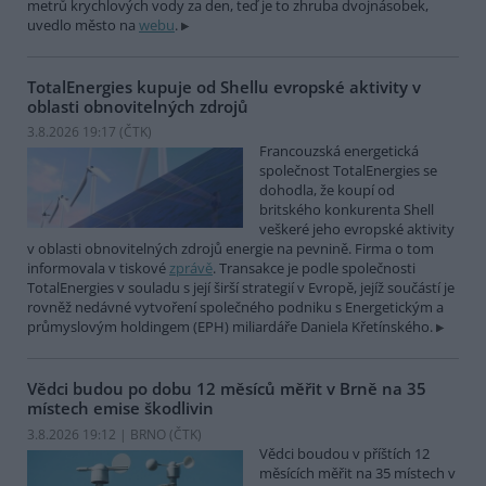
metrů krychlových vody za den, teď je to zhruba dvojnásobek,
uvedlo město na
webu
.
TotalEnergies kupuje od Shellu evropské aktivity v
oblasti obnovitelných zdrojů
3.8.2026 19:17 (
ČTK
)
Francouzská energetická
společnost TotalEnergies se
dohodla, že koupí od
britského konkurenta Shell
veškeré jeho evropské aktivity
v oblasti obnovitelných zdrojů energie na pevnině. Firma o tom
informovala v tiskové
zprávě
. Transakce je podle společnosti
TotalEnergies v souladu s její širší strategií v Evropě, jejíž součástí je
rovněž nedávné vytvoření společného podniku s Energetickým a
průmyslovým holdingem (EPH) miliardáře Daniela Křetínského.
Vědci budou po dobu 12 měsíců měřit v Brně na 35
místech emise škodlivin
3.8.2026 19:12 | BRNO (
ČTK
)
Vědci boudou v příštích 12
měsících měřit na 35 místech v