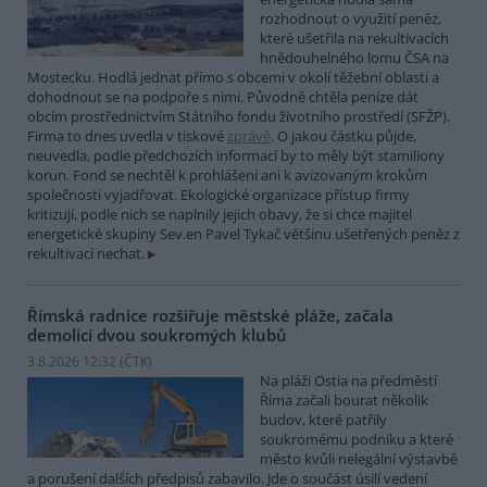
rozhodnout o využití peněz,
které ušetřila na rekultivacích
hnědouhelného lomu ČSA na
Mostecku. Hodlá jednat přímo s obcemi v okolí těžební oblasti a
dohodnout se na podpoře s nimi. Původně chtěla peníze dát
obcím prostřednictvím Státního fondu životního prostředí (SFŽP).
Firma to dnes uvedla v tiskové
zprávě
. O jakou částku půjde,
neuvedla, podle předchozích informací by to měly být stamiliony
korun. Fond se nechtěl k prohlášení ani k avizovaným krokům
společnosti vyjadřovat. Ekologické organizace přístup firmy
kritizují, podle nich se naplnily jejich obavy, že si chce majitel
energetické skupiny Sev.en Pavel Tykač většinu ušetřených peněz z
rekultivací nechat.
Římská radnice rozšiřuje městské pláže, začala
demolicí dvou soukromých klubů
3.8.2026 12:32 (
ČTK
)
Na pláži Ostia na předměstí
Říma začali bourat několik
budov, které patřily
soukromému podniku a které
město kvůli nelegální výstavbě
a porušení dalších předpisů zabavilo. Jde o součást úsilí vedení