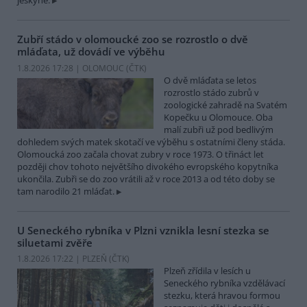
jeskyně.
Zubří stádo v olomoucké zoo se rozrostlo o dvě
mláďata, už dovádí ve výběhu
1.8.2026 17:28 | OLOMOUC (
ČTK
)
O dvě mláďata se letos
rozrostlo stádo zubrů v
zoologické zahradě na Svatém
Kopečku u Olomouce. Oba
malí zubři už pod bedlivým
dohledem svých matek skotačí ve výběhu s ostatními členy stáda.
Olomoucká zoo začala chovat zubry v roce 1973. O třináct let
později chov tohoto největšího divokého evropského kopytníka
ukončila. Zubři se do zoo vrátili až v roce 2013 a od této doby se
tam narodilo 21 mláďat.
U Seneckého rybníka v Plzni vznikla lesní stezka se
siluetami zvěře
1.8.2026 17:22 | PLZEŇ (
ČTK
)
Plzeň zřídila v lesích u
Seneckého rybníka vzdělávací
stezku, která hravou formou