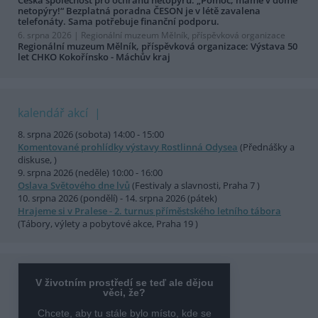
netopýry!“ Bezplatná poradna ČESON je v létě zavalena
telefonáty. Sama potřebuje finanční podporu.
6. srpna 2026 |
Regionální muzeum Mělník, příspěvková organizace
Regionální muzeum Mělník, příspěvková organizace: Výstava 50
let CHKO Kokořínsko - Máchův kraj
kalendář akcí
8. srpna 2026 (sobota) 14:00 - 15:00
Komentované prohlídky výstavy Rostlinná Odysea
(Přednášky a
diskuse, )
9. srpna 2026 (neděle) 10:00 - 16:00
Oslava Světového dne lvů
(Festivaly a slavnosti, Praha 7 )
10. srpna 2026 (pondělí) - 14. srpna 2026 (pátek)
Hrajeme si v Pralese - 2. turnus příměstského letního tábora
(Tábory, výlety a pobytové akce, Praha 19 )