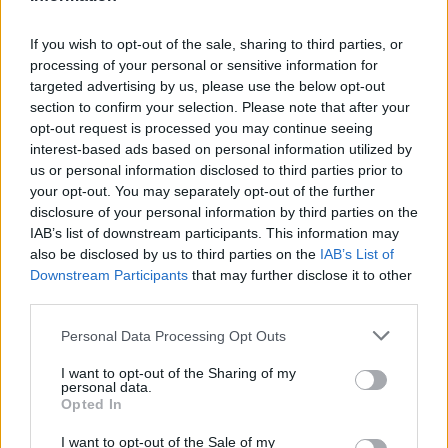
Českolipsku chystá obnovu
pomníku v Olšině. Připomínat
If you wish to opt-out of the sale, sharing to third parties, or
bude příběh místní kdysi
processing of your personal or sensitive information for
významné obce s poštou,
četnickou stanicí i několika hostinci, která zanikla zhruba před 80
targeted advertising by us, please use the below opt-out
lety kvůli zřízení vojenského výcvikového prostoru Ralsko.
section to confirm your selection. Please note that after your
Opravený pomník chce geopark ukázat na konci srpna při akci
opt-out request is processed you may continue seeing
Proměny, která každoročně připomíná historii zaniklých obcí z
interest-based ads based on personal information utilized by
tohoto území. ČTK o tom informovala ředitelka Národního
us or personal information disclosed to third parties prior to
geoparku Ralsko Lenka Mrázová.
your opt-out. You may separately opt-out of the further
disclosure of your personal information by third parties on the
Čeští a němečtí ochránci přírody obnoví biodiverzitu
IAB’s list of downstream participants. This information may
kolem Liberce a Žitavy
also be disclosed by us to third parties on the
IAB’s List of
2.8.2026 18:32 | LIBEREC (
ČTK
)
Downstream Participants
that may further disclose it to other
Čeští a němečtí ochránci
third parties.
přírody chtějí obnovit
biologickou rozmanitost na
Personal Data Processing Opt Outs
více než 150 hektarech
zemědělské, příměstské a lesní
I want to opt-out of the Sharing of my
krajiny v okolí Liberce a německé Žitavy. Na společném
personal data.
přeshraničním projektu budou spolupracovat tři organizace:
Opted In
Čmelák – Společnost přátel přírody, Centrum ochrany přírody
Žitavské hory a Mezinárodní centrum setkávání St. Marienthal,
I want to opt-out of the Sale of my