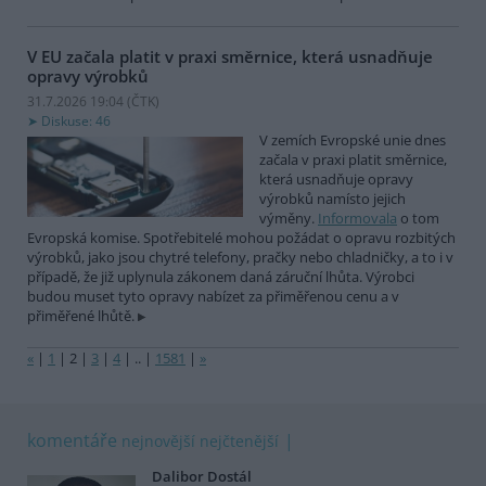
V EU začala platit v praxi směrnice, která usnadňuje
opravy výrobků
31.7.2026 19:04 (
ČTK
)
Diskuse: 46
V zemích Evropské unie dnes
začala v praxi platit směrnice,
která usnadňuje opravy
výrobků namísto jejich
výměny.
Informovala
o tom
Evropská komise. Spotřebitelé mohou požádat o opravu rozbitých
výrobků, jako jsou chytré telefony, pračky nebo chladničky, a to i v
případě, že již uplynula zákonem daná záruční lhůta. Výrobci
budou muset tyto opravy nabízet za přiměřenou cenu a v
přiměřené lhůtě.
«
|
1
|
2
|
3
|
4
|
..
|
1581
|
»
komentáře
nejnovější
nejčtenější
Dalibor Dostál