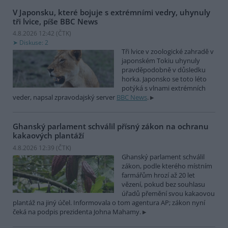
V Japonsku, které bojuje s extrémními vedry, uhynuly
tři lvice, píše BBC News
4.8.2026 12:42 (
ČTK
)
Diskuse: 2
Tři lvice v zoologické zahradě v
japonském Tokiu uhynuly
pravděpodobně v důsledku
horka. Japonsko se toto léto
potýká s vlnami extrémních
veder, napsal zpravodajský server
BBC News
.
Ghanský parlament schválil přísný zákon na ochranu
kakaových plantáží
4.8.2026 12:39 (
ČTK
)
Ghanský parlament schválil
zákon, podle kterého místním
farmářům hrozí až 20 let
vězení, pokud bez souhlasu
úřadů přemění svou kakaovou
plantáž na jiný účel. Informovala o tom agentura AP; zákon nyní
čeká na podpis prezidenta Johna Mahamy.