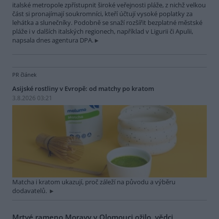
italské metropole zpřístupnit široké veřejnosti pláže, z nichž velkou
část si pronajímají soukromníci, kteří účtují vysoké poplatky za
lehátka a slunečníky. Podobně se snaží rozšířit bezplatné městské
pláže i v dalších italských regionech, například v Ligurii či Apulii,
napsala dnes agentura DPA.
PR článek
Asijské rostliny v Evropě: od matchy po kratom
3.8.2026 03:21
Matcha i kratom ukazují, proč záleží na původu a výběru
dodavatelů.
Mrtvé rameno Moravy v Olomouci ožilo, vědci