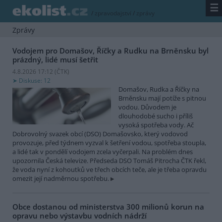
☰
/
zpravodajství
/
zprávy
Zprávy
Vodojem pro Domašov, Říčky a Rudku na Brněnsku byl
prázdný, lidé musí šetřit
4.8.2026 17:12 (
ČTK
)
Diskuse: 12
Domašov, Rudka a Říčky na
Brněnsku mají potíže s pitnou
vodou. Důvodem je
dlouhodobé sucho i příliš
vysoká spotřeba vody. Ač
Dobrovolný svazek obcí (DSO) Domašovsko, který vodovod
provozuje, před týdnem vyzval k šetření vodou, spotřeba stoupla,
a lidé tak v pondělí vodojem zcela vyčerpali. Na problém dnes
upozornila Česká televize. Předseda DSO Tomáš Pitrocha ČTK řekl,
že voda nyní z kohoutků ve třech obcích teče, ale je třeba opravdu
omezit její nadměrnou spotřebu.
Obce dostanou od ministerstva 300 milionů korun na
opravu nebo výstavbu vodních nádrží