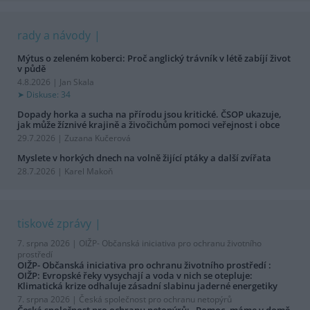
rady a návody
Mýtus o zeleném koberci: Proč anglický trávník v létě zabíjí život
v půdě
4.8.2026 | Jan Skala
Diskuse: 34
Dopady horka a sucha na přírodu jsou kritické. ČSOP ukazuje,
jak může žíznivé krajině a živočichům pomoci veřejnost i obce
29.7.2026 | Zuzana Kučerová
Myslete v horkých dnech na volně žijící ptáky a další zvířata
28.7.2026 | Karel Makoň
tiskové zprávy
7. srpna 2026 |
OIŽP- Občanská iniciativa pro ochranu životního
prostředí
OIŽP- Občanská iniciativa pro ochranu životního prostředí :
OIŽP: Evropské řeky vysychají a voda v nich se otepluje:
Klimatická krize odhaluje zásadní slabinu jaderné energetiky
7. srpna 2026 |
Česká společnost pro ochranu netopýrů
Česká společnost pro ochranu netopýrů: „Pomoc, máme v domě