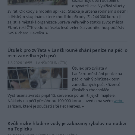
seznamuje děti i dospělé s
obyvateli lesa. Využívá siluety
zvířat, QR kódy a mobilní aplikaci. Stezka je určena rodinám s dětmi
i dětským skupinám, které chodí do přírody. Za 244 000 korun ji
zajistila městská organizace Správa veřejného statku (SVS) města
Plzně, řekl ČTK vedoucí úseku lesů, zeleně a vodního hospodářství
SVS Richard Havelka.
Útulek pro zvířata v Lanškrouně shání peníze na péči o
osm zanedbaných psů
1.8.2026 16:55 | LANŠKROUN (
ČTK
)
Útulek pro zvířata v
Lanškrouně shání peníze na
péči o náhlý přírůstek osmi
zanedbaných psů, kříženců
čínského chocholáče.
Vystrašená zvířata přijal 13. července po úmrtí jejich majitele.
Náklady na péči přesáhnou 100 000 korun, uvedlo na svém
webu
zařízení, které je součástí sítě Pet Heroes.
Kvůli nízké hladině vody je zakázaný rybolov na nádrži
na Teplicku