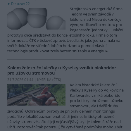
Diskuse: 22
Strojírensko-energetická firma
Tedom ve svém závodě v
Jablonci nad Nisou dokončuje
vývoj vodíkového motoru pro
kogenerační jednotky. Funkční
prototyp chce představit do konce letošního roku. Firma o tom
informovala ČTK v tiskové zprávě. Uvedla, že jako jedna z mála na
světě dokáže ve střednědobém horizontu pomocí vlastní
technologie produkovat zcela bezemisní teplo a energie.
Kolem železniční vlečky u Kyselky vzniká biokoridor
pro užovku stromovou
31.7.2026 01:44 | KYSELKA (
ČTK
)
Kolem historické železniční
vlečky z Kyselky do Vojkovic na
Karlovarsku vzniká biokoridor
pro kriticky ohroženou užovku
stromovou, ale i další druhy
živočichů. Ochráncům přírody se při pravidelném monitoringu
podařilo v lokalitě zaznamenat už tři jedince kriticky ohrožené
užovky stromové, ačkoli její nejčastější výskyt je kolem Stráže nad
Ohří. Pozorování tak potvrzují, že vytvářené podmínky mohou být