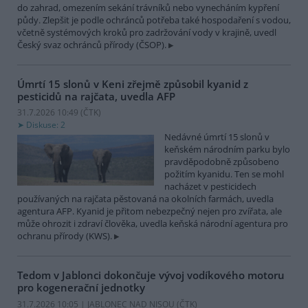
do zahrad, omezením sekání trávníků nebo vynecháním kypření
půdy. Zlepšit je podle ochránců potřeba také hospodaření s vodou,
včetně systémových kroků pro zadržování vody v krajině, uvedl
Český svaz ochránců přírody (ČSOP).
Úmrtí 15 slonů v Keni zřejmě způsobil kyanid z
pesticidů na rajčata, uvedla AFP
31.7.2026 10:49 (
ČTK
)
Diskuse: 2
Nedávné úmrtí 15 slonů v
keňském národním parku bylo
pravděpodobně způsobeno
požitím kyanidu. Ten se mohl
nacházet v pesticidech
používaných na rajčata pěstovaná na okolních farmách, uvedla
agentura AFP. Kyanid je přitom nebezpečný nejen pro zvířata, ale
může ohrozit i zdraví člověka, uvedla keňská národní agentura pro
ochranu přírody (KWS).
Tedom v Jablonci dokončuje vývoj vodíkového motoru
pro kogenerační jednotky
31.7.2026 10:05 | JABLONEC NAD NISOU (
ČTK
)