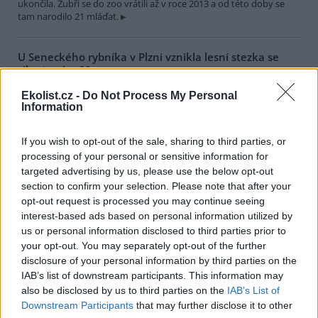
ukončila. Zubři se do zoo vrátili až v roce 2013 a od této doby se
tam narodilo 21 mláďat.
U Seneckého rybníka v Plzni vznikla lesní stezka se
siluetami zvěře
1.8.2026 17:22 | PLZEŇ (
ČTK
)
Ekolist.cz -
Do Not Process My Personal
Plzeň zřídila v lesích u
Information
Seneckého rybníka vzdělávací
stezku, která hravou formou
seznamuje děti i dospělé s
If you wish to opt-out of the sale, sharing to third parties, or
obyvateli lesa. Využívá siluety
processing of your personal or sensitive information for
zvířat, QR kódy a mobilní aplikaci. Stezka je určena rodinám s dětmi
targeted advertising by us, please use the below opt-out
i dětským skupinám, které chodí do přírody. Za 244 000 korun ji
section to confirm your selection. Please note that after your
zajistila městská organizace Správa veřejného statku (SVS) města
Plzně, řekl ČTK vedoucí úseku lesů, zeleně a vodního hospodářství
opt-out request is processed you may continue seeing
SVS Richard Havelka.
interest-based ads based on personal information utilized by
us or personal information disclosed to third parties prior to
your opt-out. You may separately opt-out of the further
Útulek pro zvířata v Lanškrouně shání peníze na péči o
disclosure of your personal information by third parties on the
osm zanedbaných psů
IAB’s list of downstream participants. This information may
1.8.2026 16:55 | LANŠKROUN (
ČTK
)
also be disclosed by us to third parties on the
IAB’s List of
Útulek pro zvířata v
Downstream Participants
that may further disclose it to other
Lanškrouně shání peníze na