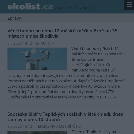
☰
/
zpravodajství
/
zprávy
Zprávy
Vědci budou po dobu 12 měsíců měřit v Brně na 35
místech emise škodlivin
3.8.2026 19:12 | BRNO (
ČTK
)
Vědci boudou v příštích 12
měsících měřit na 35 místech v
Brně koncentrace
znečišťujících látek. Od
minulého týdne instalují
senzory, které doplní stávající referenční monitorovací stanice.
Pomocí naměřených dat má vzniknout digitální dvojče Brna, které
vytvoří podrobný časoprostorový model kvality ovzduší v Brně.
Cílem je lepší porozumění dynamice kvality ovzduší, řekl ČTK
Ondřej Mikeš z pracoviště Masarykovy univerzity RECETOX.
Soutěska Sibiř v Teplických skalách v létě chladí, dnes
tam bylo přes 10 stupňů
3.8.2026 16:12 | TEPLICE NAD METUJÍ (
ČTK
)
Zájem o Teplické skály na