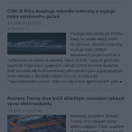
OSN: El Niňo dosahuje rekordní intenzity a zvyšuje
riziko extrémního počasí
3.8.2026 01:22 (
ČTK
)
Diskuse: 1
Posilující klimatický jev El Niňo,
který by podle vědců mohl
dosáhnout rekordní intenzity,
zvyšuje riziko dalších
extrémních projevů počasí a
"přilévá olej do ohně na planetě, která už hoří," varoval generální
tajemník Organizace spojených národů (OSN) António Guterres.
Svět se podle něj kvůli kombinaci přirozeného jevu a pokračujících
změn klimatu v důsledku lidské činnosti dostává do
"neprobádaného území." Informovaly o tom agentury AFP a AP.
Reuters: Trump chce kvůli důležitým nerostům zakázat
vývoz elektroodpadu
3.8.2026 01:04 (
ČTK
)
Americký prezident Donald
Trump chce zakázat vývoz
elektroodpadu. Cílem opatření
je zabránit tomu, aby se touto