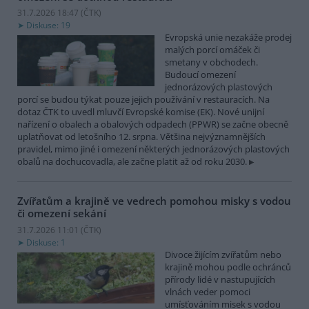
31.7.2026 18:47 (
ČTK
)
Diskuse: 19
Evropská unie nezakáže prodej
malých porcí omáček či
smetany v obchodech.
Budoucí omezení
jednorázových plastových
porcí se budou týkat pouze jejich používání v restauracích. Na
dotaz ČTK to uvedl mluvčí Evropské komise (EK). Nové unijní
nařízení o obalech a obalových odpadech (PPWR) se začne obecně
uplatňovat od letošního 12. srpna. Většina nejvýznamnějších
pravidel, mimo jiné i omezení některých jednorázových plastových
obalů na dochucovadla, ale začne platit až od roku 2030.
Zvířatům a krajině ve vedrech pomohou misky s vodou
či omezení sekání
31.7.2026 11:01 (
ČTK
)
Diskuse: 1
Divoce žijícím zvířatům nebo
krajině mohou podle ochránců
přírody lidé v nastupujících
vlnách veder pomoci
umísťováním misek s vodou