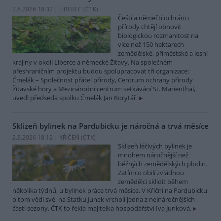
2.8.2026 18:32 | LIBEREC (
ČTK
)
Čeští a němečtí ochránci
přírody chtějí obnovit
biologickou rozmanitost na
více než 150 hektarech
zemědělské, příměstské a lesní
krajiny v okolí Liberce a německé Žitavy. Na společném
přeshraničním projektu budou spolupracovat tři organizace:
Čmelák – Společnost přátel přírody, Centrum ochrany přírody
Žitavské hory a Mezinárodní centrum setkávání St. Marienthal,
uvedl předseda spolku Čmelák Jan Korytář.
Sklizeň bylinek na Pardubicku je náročná a trvá měsíce
2.8.2026 18:12 | KŘIČEŇ (
ČTK
)
Sklizeň léčivých bylinek je
mnohem náročnější než
běžných zemědělských plodin.
Zatímco obilí zvládnou
zemědělci sklidit během
několika týdnů, u bylinek práce trvá měsíce. V Křični na Pardubicku
o tom vědí své, na Statku Junek vrcholí jedna z nejnáročnějších
částí sezony. ČTK to řekla majitelka hospodářství Iva Junková.