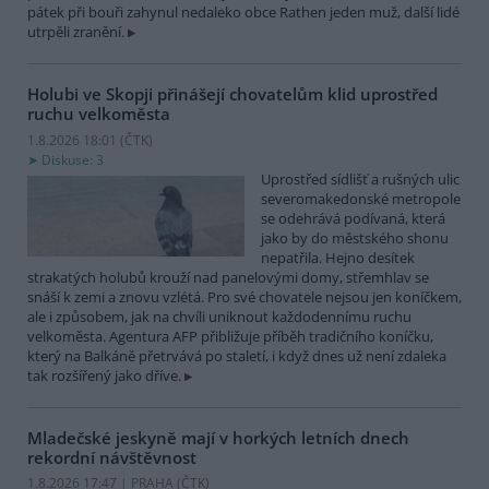
pátek při bouři zahynul nedaleko obce Rathen jeden muž, další lidé
utrpěli zranění.
Holubi ve Skopji přinášejí chovatelům klid uprostřed
ruchu velkoměsta
1.8.2026 18:01 (
ČTK
)
Diskuse: 3
Uprostřed sídlišť a rušných ulic
severomakedonské metropole
se odehrává podívaná, která
jako by do městského shonu
nepatřila. Hejno desítek
strakatých holubů krouží nad panelovými domy, střemhlav se
snáší k zemi a znovu vzlétá. Pro své chovatele nejsou jen koníčkem,
ale i způsobem, jak na chvíli uniknout každodennímu ruchu
velkoměsta. Agentura AFP přibližuje příběh tradičního koníčku,
který na Balkáně přetrvává po staletí, i když dnes už není zdaleka
tak rozšířený jako dříve.
Mladečské jeskyně mají v horkých letních dnech
rekordní návštěvnost
1.8.2026 17:47 | PRAHA (
ČTK
)