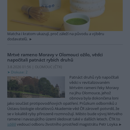
Matcha i kratom ukazují, proč záleží na původu a výběru
dodavatelů.
Mrtvé rameno Moravy v Olomouci ožilo, vědci
napočítali patnáct rybích druhů
3.8.2026 01:56 | OLOMOUC (
ČTK
)
Diskuse: 2
Patnáct druhů ryb napočítali
vědci v revitalizovaném
Mrtvém rameni řeky Moravy
na jihu Olomouce, jehož
obnova byla dokončena loni
jako součást protipovodňových opatření. Průzkum odborníků z
Ústavu biologie obratlovců Akademie věd ČR zároveň potvrdil, že
se v lokalitě ryby přirozeně rozmnožují. Město bude vývoj Mrtvého
ramene i navazujícího území sledovat také v dalších letech. ČTK to
sdělil
vedoucí odboru životního prostředí magistrátu Petr Loyka.