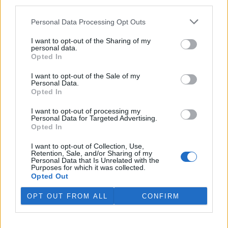
third parties.
péči o náhlý přírůstek osmi
zanedbaných psů, kříženců
čínského chocholáče.
Personal Data Processing Opt Outs
Vystrašená zvířata přijal 13. července po úmrtí jejich majitele.
Náklady na péči přesáhnou 100 000 korun, uvedlo na svém
webu
I want to opt-out of the Sharing of my
personal data.
zařízení, které je součástí sítě Pet Heroes.
Opted In
I want to opt-out of the Sale of my
Kvůli nízké hladině vody je zakázaný rybolov na nádrži
Personal Data.
na Teplicku
Opted In
31.7.2026 19:27 | ÚSTÍ NAD LABEM (
ČTK
)
Kvůli nízké hladině vody je
I want to opt-out of processing my
dočasně zakázaný rybolov na
Personal Data for Targeted Advertising.
nádrži Pod 1. májem na
Opted In
Teplicku. Rybáři zároveň
umístili přístroje do Modlanské
I want to opt-out of Collection, Use,
nádrže ve stejném okresu. Vodu pomáhá provzdušňovat technika.
Retention, Sale, and/or Sharing of my
Personal Data that Is Unrelated with the
Loni v rybníku uhynuly čtyři tuny ryb. Kontroly kolem revírů jsou
Purposes for which it was collected.
přes léto častější, mnohdy se ale ztrátám předejít nedá. ČTK o tom
Opted Out
informoval mluvčí severočeských rybářů Jan Skalský.
OPT OUT FROM ALL
CONFIRM
V září začne dvouletá rozsáhlá oprava Veseckého
rybníka v Liberci