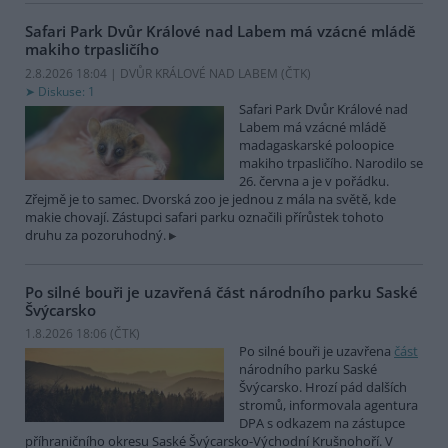
Safari Park Dvůr Králové nad Labem má vzácné mládě
makiho trpasličího
2.8.2026 18:04 | DVŮR KRÁLOVÉ NAD LABEM (
ČTK
)
Diskuse: 1
Safari Park Dvůr Králové nad
Labem má vzácné mládě
madagaskarské poloopice
makiho trpasličího. Narodilo se
26. června a je v pořádku.
Zřejmě je to samec. Dvorská zoo je jednou z mála na světě, kde
makie chovají. Zástupci safari parku označili přírůstek tohoto
druhu za pozoruhodný.
Po silné bouři je uzavřená část národního parku Saské
Švýcarsko
1.8.2026 18:06 (
ČTK
)
Po silné bouři je uzavřena
část
národního parku Saské
Švýcarsko. Hrozí pád dalších
stromů, informovala agentura
DPA s odkazem na zástupce
příhraničního okresu Saské Švýcarsko-Východní Krušnohoří. V