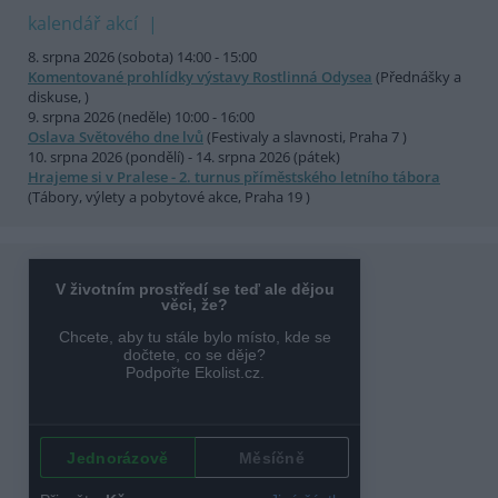
kalendář akcí
8. srpna 2026 (sobota) 14:00 - 15:00
Komentované prohlídky výstavy Rostlinná Odysea
(Přednášky a
diskuse, )
9. srpna 2026 (neděle) 10:00 - 16:00
Oslava Světového dne lvů
(Festivaly a slavnosti, Praha 7 )
10. srpna 2026 (pondělí) - 14. srpna 2026 (pátek)
Hrajeme si v Pralese - 2. turnus příměstského letního tábora
(Tábory, výlety a pobytové akce, Praha 19 )