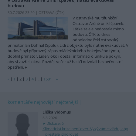
budovu
30.7.2026 23:20 | OSTRAVA (
ČTK
)
V ostravské multifunkční
Ostravar Aréně unikl čpavek.
Látka se ale nedostala mimo
budovu. ČTK to dnes
odpoledne řekl ostravský
primátor Jan Dohnal (Spolu). Lidi z objektu bylo nutné evakuovat. V
budově byl přípravný zápas mládežnického hokejového týmu,
doplnil primátor. Lidé v okolí dostali informaci o úniku a pokyn,
aby si zavřeli okna. Později večer už hasiči odvolali bezpečnostní
opatření.
«
|
1
|
2
|
3
|
4
|
..
|
1581
|
»
komentáře
nejnovější
nejčtenější
Eliška Vidomus
6.8.2026
Diskuse: 6
Klimatická krize není over. Vyzýváme vládu, aby
ji přestala ignorovat