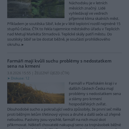
Náchodsku je v letních
měsících značný. Lidé
vyhledávají ve vedrech
příjemné klima skalních měst.
Příkladem je soutěska Sibiř, kde je v létě teplotní rozdíl nejméně 15
stupňů Celsia. ČTK to řekla tajemnice městského úřadu v Teplicích
nad Metují Markéta Strnadová. Teplické skály patří městu. Do
soutěsky Sibiř se lze dostat běžně, je součástí prohlídkového
okruhu.
Farmáři mají kvůli suchu problémy s nedostatkem
sena na krmení
3.8.2026 15:55 | ŽELEZNÝ ÚJEZD (
ČTK
)
Diskuse: 12
Farmáři v Plzeňském kraji i v
dalších částech Česka mají
problémy s nedostatkem sena
a slámy pro krmení
hospodářských zvířat.
Dlouhodobé sucho a pokračující vedra způsobily, že první seč měla
proti běžným letům třetinový výnos a druhé a další seče už zřejmě
nebudou. Pastviny jsou vyschlé, farmáři na nich musí skot
přikrmovat. Někteří chovatelé nakupují seno za trojnásobek běžné