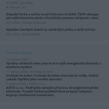
4.8.2026 | Jan Skala
Diskuse: 32
Dopady horka a sucha na přírodu jsou kritické. ČSOP ukazuje,
jak může žíznivé krajině a živočichům pomoci veřejnost i obce
29.7.2026 | Zuzana Kučerová
Myslete v horkých dnech na volně žijící ptáky a další zvířata
28.7.2026 | Karel Makoň
tiskové zprávy
14. května 2026 |
Výměna střešních oken jako krok k vyšší energetické účinnosti a
komfortu bydlení
11. května 2026 |
Vrchlabí do toho!
Vrchlabí do toho!: Vrchlabí do toho! chce vyhrát volby. Nabízí
Lukáše Teplého jako nového starostu
7. května 2026 |
ASITIS s.r.o.
ASITIS s.r.o.: Podřipsko zahájilo přípravu strategie klimatické
odolnosti. Projekt Pathways2Resilience propojil adaptaci
krajiny s budoucími investicemi.