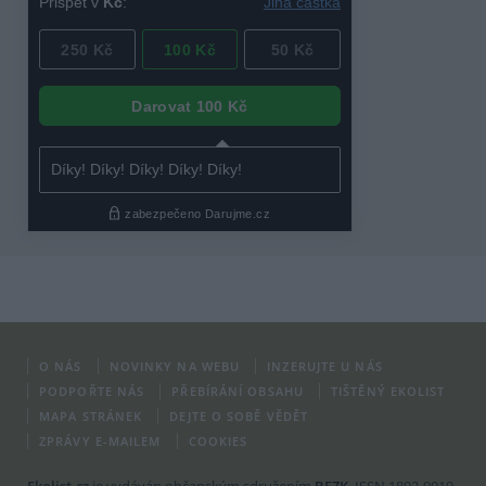
O NÁS
NOVINKY NA WEBU
INZERUJTE U NÁS
PODPOŘTE NÁS
PŘEBÍRÁNÍ OBSAHU
TIŠTĚNÝ EKOLIST
MAPA STRÁNEK
DEJTE O SOBĚ VĚDĚT
ZPRÁVY E-MAILEM
COOKIES
Ekolist.cz
je vydáván občanským sdružením
BEZK
. ISSN 1802-9019.