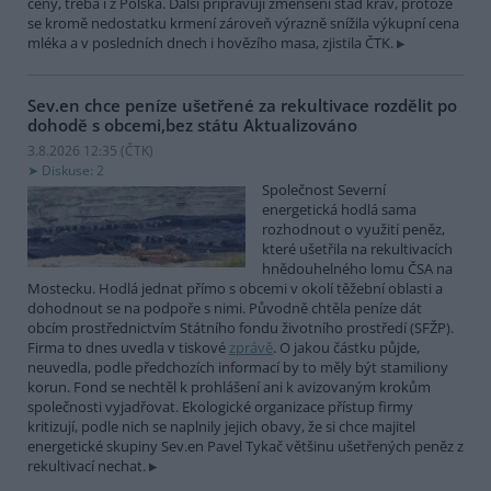
ceny, třeba i z Polska. Další připravují zmenšení stád krav, protože
se kromě nedostatku krmení zároveň výrazně snížila výkupní cena
mléka a v posledních dnech i hovězího masa, zjistila ČTK.
Sev.en chce peníze ušetřené za rekultivace rozdělit po
dohodě s obcemi,bez státu
Aktualizováno
3.8.2026 12:35 (
ČTK
)
Diskuse: 2
Společnost Severní
energetická hodlá sama
rozhodnout o využití peněz,
které ušetřila na rekultivacích
hnědouhelného lomu ČSA na
Mostecku. Hodlá jednat přímo s obcemi v okolí těžební oblasti a
dohodnout se na podpoře s nimi. Původně chtěla peníze dát
obcím prostřednictvím Státního fondu životního prostředí (SFŽP).
Firma to dnes uvedla v tiskové
zprávě
. O jakou částku půjde,
neuvedla, podle předchozích informací by to měly být stamiliony
korun. Fond se nechtěl k prohlášení ani k avizovaným krokům
společnosti vyjadřovat. Ekologické organizace přístup firmy
kritizují, podle nich se naplnily jejich obavy, že si chce majitel
energetické skupiny Sev.en Pavel Tykač většinu ušetřených peněz z
rekultivací nechat.