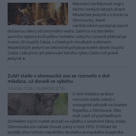
Rekordní návštěvnost mají v
těchto horkých letních dnech
Mladečské jeskyně u Litovle na
Olomoucku, které
návštěvníkům poskytují aspoň
dočasnou úlevu od úmorného vedra. Zatímco na zemském
povrchu teplota kvůli přílivu horkého vzduchu výrazně překračuje
hranici 30 stupňů Celsia, v chladných chodbách a dómech
Mladečských jeskyní se celoročně pohybuje kolem deseti stupňů
Celsia. Lidé proto při plánování letního výletu často volí právě
jeskyně.
Zubří stádo v olomoucké zoo se rozrostlo o dvě
mláďata, už dovádí ve výběhu
1.8.2026 17:28 | OLOMOUC (
ČTK
)
O dvě mláďata se letos
rozrostlo stádo zubrů v
zoologické zahradě na Svatém
Kopečku u Olomouce. Oba
malí zubři už pod bedlivým
dohledem svých matek skotačí ve výběhu s ostatními členy stáda.
Olomoucká zoo začala chovat zubry v roce 1973. O třináct let
později chov tohoto největšího divokého evropského kopytníka