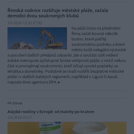
Římská radnice rozšiřuje městské pláže, začala
demolicí dvou soukromých klubů
3.8.2026 12:32 (
ČTK
)
Na pláži Ostia na předměstí
Říma začali bourat několik
budov, které patřily
soukromému podniku a které
město kvůli nelegální výstavbě
a porušení dalších předpisů zabavilo. Jde o součást úsilí vedení
italské metropole zpřístupnit široké veřejnosti pláže, z nichž velkou
část si pronajímají soukromníci, kteří účtují vysoké poplatky za
lehátka a slunečníky. Podobně se snaží rozšířit bezplatné městské
pláže i v dalších italských regionech, například v Ligurii či Apulii,
napsala dnes agentura DPA.
PR článek
Asijské rostliny v Evropě: od matchy po kratom
3.8.2026 03:21