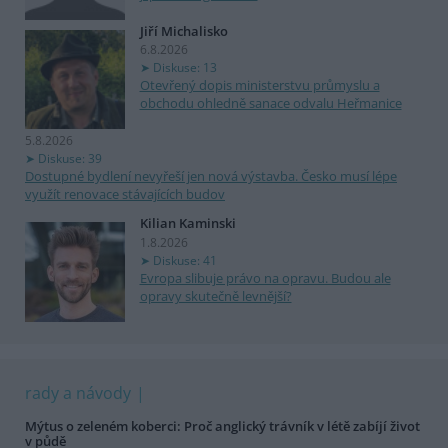
Jiří Michalisko
6.8.2026
Diskuse: 13
Otevřený dopis ministerstvu průmyslu a
obchodu ohledně sanace odvalu Heřmanice
5.8.2026
Diskuse: 39
Dostupné bydlení nevyřeší jen nová výstavba. Česko musí lépe
využít renovace stávajících budov
Kilian Kaminski
1.8.2026
Diskuse: 41
Evropa slibuje právo na opravu. Budou ale
opravy skutečně levnější?
rady a návody
Mýtus o zeleném koberci: Proč anglický trávník v létě zabíjí život
v půdě