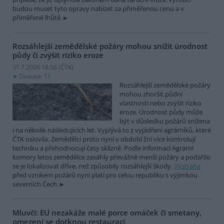
budou muset tyto opravy nabízet za přiměřenou cenu a v
přiměřené lhůtě.
Rozsáhlejší zemědělské požáry mohou snížit úrodnost
půdy či zvýšit riziko eroze
31.7.2026 18:56 (
ČTK
)
Diskuse: 11
Rozsáhlejší zemědělské požáry
mohou zhoršit půdní
vlastnosti nebo zvýšit riziko
eroze. Úrodnost půdy může
být v důsledku požárů snížena
i na několik následujících let. Vyplývá to z vyjádření agrárníků, které
ČTK oslovila. Zemědělci proto nyní v období žní více kontrolují
techniku a přehodnocují časy sklizně. Podle informací Agrární
komory letos zemědělce zasáhly převážně menší požáry a podařilo
se je lokalizovat dříve, než způsobily rozsáhlejší škody.
Výstraha
před vznikem požárů nyní platí pro celou republiku s výjimkou
severních Čech.
Mluvčí: EU nezakáže malé porce omáček či smetany,
omezení se dotknou restaurací