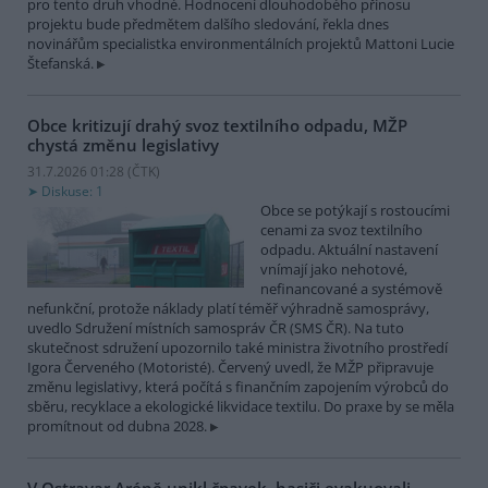
pro tento druh vhodné. Hodnocení dlouhodobého přínosu
projektu bude předmětem dalšího sledování, řekla dnes
novinářům specialistka environmentálních projektů Mattoni Lucie
Štefanská.
Obce kritizují drahý svoz textilního odpadu, MŽP
chystá změnu legislativy
31.7.2026 01:28 (
ČTK
)
Diskuse: 1
Obce se potýkají s rostoucími
cenami za svoz textilního
odpadu. Aktuální nastavení
vnímají jako nehotové,
nefinancované a systémově
nefunkční, protože náklady platí téměř výhradně samosprávy,
uvedlo Sdružení místních samospráv ČR (SMS ČR). Na tuto
skutečnost sdružení upozornilo také ministra životního prostředí
Igora Červeného (Motoristé). Červený uvedl, že MŽP připravuje
změnu legislativy, která počítá s finančním zapojením výrobců do
sběru, recyklace a ekologické likvidace textilu. Do praxe by se měla
promítnout od dubna 2028.
V Ostravar Aréně unikl čpavek, hasiči evakuovali