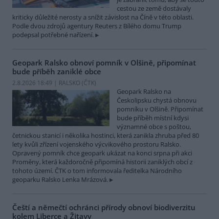
cestou ze země dostávaly
kriticky důležité nerosty a snížit závislost na Číně v této oblasti.
Podle dvou zdrojů agentury Reuters z Bílého domu Trump
podepsal potřebné nařízení.
Geopark Ralsko obnoví pomník v Olšině, připomínat
bude příběh zaniklé obce
2.8.2026 18:49 | RALSKO (
ČTK
)
Geopark Ralsko na
Českolipsku chystá obnovu
pomníku v Olšině. Připomínat
bude příběh místní kdysi
významné obce s poštou,
četnickou stanicí i několika hostinci, která zanikla zhruba před 80
lety kvůli zřízení vojenského výcvikového prostoru Ralsko.
Opravený pomník chce geopark ukázat na konci srpna při akci
Proměny, která každoročně připomíná historii zaniklých obcí z
tohoto území. ČTK o tom informovala ředitelka Národního
geoparku Ralsko Lenka Mrázová.
Čeští a němečtí ochránci přírody obnoví biodiverzitu
kolem Liberce a Žitavy