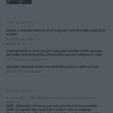
rady a návody
Mýtus o zeleném koberci: Proč anglický trávník v létě zabíjí život
v půdě
4.8.2026 | Jan Skala
Diskuse: 34
Dopady horka a sucha na přírodu jsou kritické. ČSOP ukazuje,
jak může žíznivé krajině a živočichům pomoci veřejnost i obce
29.7.2026 | Zuzana Kučerová
Myslete v horkých dnech na volně žijící ptáky a další zvířata
28.7.2026 | Karel Makoň
tiskové zprávy
7. srpna 2026 |
OIŽP- Občanská iniciativa pro ochranu životního
prostředí
OIŽP- Občanská iniciativa pro ochranu životního prostředí :
OIŽP: Evropské řeky vysychají a voda v nich se otepluje: