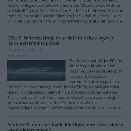
jako součást protipovodňových opatření. Průzkum odborníků z
Ústavu biologie obratlovců Akademie věd ČR zároveň potvrdil, že
se v lokalitě ryby přirozeně rozmnožují. Město bude vývoj Mrtvého
ramene i navazujícího území sledovat také v dalších letech. ČTK to
sdělil
vedoucí odboru životního prostředí magistrátu Petr Loyka.
OSN: El Niňo dosahuje rekordní intenzity a zvyšuje
riziko extrémního počasí
3.8.2026 01:22 (
ČTK
)
Diskuse: 1
Posilující klimatický jev El Niňo,
který by podle vědců mohl
dosáhnout rekordní intenzity,
zvyšuje riziko dalších
extrémních projevů počasí a
"přilévá olej do ohně na planetě, která už hoří," varoval generální
tajemník Organizace spojených národů (OSN) António Guterres.
Svět se podle něj kvůli kombinaci přirozeného jevu a pokračujících
změn klimatu v důsledku lidské činnosti dostává do
"neprobádaného území." Informovaly o tom agentury AFP a AP.
Reuters: Trump chce kvůli důležitým nerostům zakázat
vývoz elektroodpadu