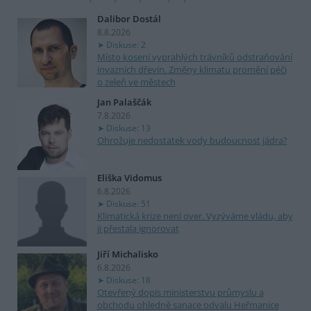
Dalibor Dostál
8.8.2026
Diskuse: 2
Místo kosení vyprahlých trávníků odstraňování
invazních dřevin. Změny klimatu promění péči
o zeleň ve městech
Jan Palaščák
7.8.2026
Diskuse: 13
Ohrožuje nedostatek vody budoucnost jádra?
Eliška Vidomus
6.8.2026
Diskuse: 51
Klimatická krize není over. Vyzýváme vládu, aby
ji přestala ignorovat
Jiří Michalisko
6.8.2026
Diskuse: 18
Otevřený dopis ministerstvu průmyslu a
obchodu ohledně sanace odvalu Heřmanice