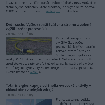
krvavec toten na vlhčích loukách i vhodné druhy mravenců. Ti se
starají o jeho housenky, které si odnášejí do svých hnízd. Správa
CHKO o tom informovala na
webových
stránkách.
Kvůli suchu Vyškov rozšířil zálivku stromů a zeleně,
zvýšil i počet pracovníků
4.8.2026 00:15 (
ČTK
)
Kvůli přetrvávajícímu suchu
zvýšil Vyškov počet
pracovníků, kteří se starají o
zalévání stromů a zeleně.
Suchem nejvíc trpí břízy a
smrky. Kvůli nutnosti zavlažovat letos i tříleté dřeviny, vzrostla
spotřeba vody. Zatímco před několika lety by stačilo okolo šesti
metrů krychlových vody za den, teď je to zhruba dvojnásobek,
uvedlo město na
webu
.
TotalEnergies kupuje od Shellu evropské aktivity v
oblasti obnovitelných zdrojů
3.8.2026 19:17 (
ČTK
)
Francouzská energetická
společnost TotalEnergies se