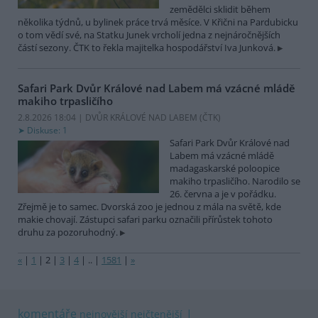
zemědělci sklidit během
několika týdnů, u bylinek práce trvá měsíce. V Křični na Pardubicku
o tom vědí své, na Statku Junek vrcholí jedna z nejnáročnějších
částí sezony. ČTK to řekla majitelka hospodářství Iva Junková.
Safari Park Dvůr Králové nad Labem má vzácné mládě
makiho trpasličího
2.8.2026 18:04 | DVŮR KRÁLOVÉ NAD LABEM (
ČTK
)
Diskuse: 1
Safari Park Dvůr Králové nad
Labem má vzácné mládě
madagaskarské poloopice
makiho trpasličího. Narodilo se
26. června a je v pořádku.
Zřejmě je to samec. Dvorská zoo je jednou z mála na světě, kde
makie chovají. Zástupci safari parku označili přírůstek tohoto
druhu za pozoruhodný.
«
|
1
|
2
|
3
|
4
|
..
|
1581
|
»
komentáře
nejnovější
nejčtenější