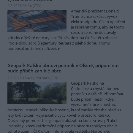
3.8.2026 01:04 (
ČTK
)
Americký prezident Donald
Trump chce zakázat vývoz
elektroodpadu. Cílem opatření
je zabránit tomu, aby se touto
cestou ze země dostávaly
kriticky důležité nerosty a snížit závislost na Číně v této oblasti.
Podle dvou zdrojů agentury Reuters z Bílého domu Trump
podepsal potřebné nařízení.
Geopark Ralsko obnoví pomník v Olšině, připomínat
bude příběh zaniklé obce
2.8.2026 18:49 | RALSKO (
ČTK
)
Geopark Ralsko na
Českolipsku chystá obnovu
pomníku v Olšině. Připomínat
bude příběh místní kdysi
významné obce s poštou,
četnickou stanicí i několika hostinci, která zanikla zhruba před 80
lety kvůli zřízení vojenského výcvikového prostoru Ralsko.
Opravený pomník chce geopark ukázat na konci srpna při akci
Proměny, která každoročně připomíná historii zaniklých obcí z
tohoto území. ČTK o tom informovala ředitelka Národního