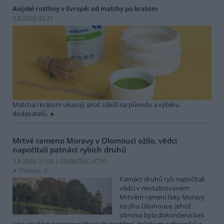
Asijské rostliny v Evropě: od matchy po kratom
3.8.2026 03:21
Matcha i kratom ukazují, proč záleží na původu a výběru
dodavatelů.
Mrtvé rameno Moravy v Olomouci ožilo, vědci
napočítali patnáct rybích druhů
3.8.2026 01:56 | OLOMOUC (
ČTK
)
Diskuse: 2
Patnáct druhů ryb napočítali
vědci v revitalizovaném
Mrtvém rameni řeky Moravy
na jihu Olomouce, jehož
obnova byla dokončena loni