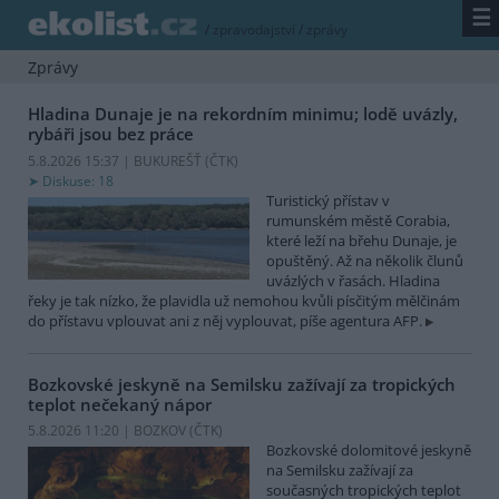
☰
/
zpravodajství
/
zprávy
Zprávy
Hladina Dunaje je na rekordním minimu; lodě uvázly,
rybáři jsou bez práce
5.8.2026 15:37 | BUKUREŠŤ (
ČTK
)
Diskuse: 18
Turistický přístav v
rumunském městě Corabia,
které leží na břehu Dunaje, je
opuštěný. Až na několik člunů
uvázlých v řasách. Hladina
řeky je tak nízko, že plavidla už nemohou kvůli písčitým mělčinám
do přístavu vplouvat ani z něj vyplouvat, píše agentura AFP.
Bozkovské jeskyně na Semilsku zažívají za tropických
teplot nečekaný nápor
5.8.2026 11:20 | BOZKOV (
ČTK
)
Bozkovské dolomitové jeskyně
na Semilsku zažívají za
současných tropických teplot