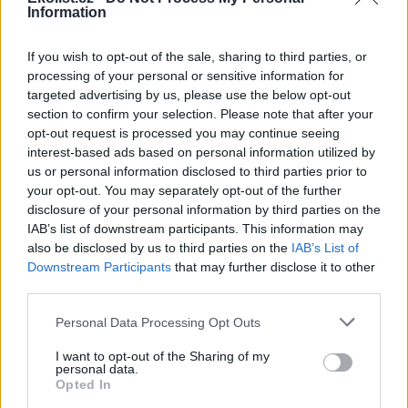
Information
Soutěska Sibiř v Teplických skalách v létě chladí, dnes
tam bylo přes 10 stupňů
If you wish to opt-out of the sale, sharing to third parties, or
3.8.2026 16:12 | TEPLICE NAD METUJÍ (
ČTK
)
processing of your personal or sensitive information for
Zájem o Teplické skály na
Náchodsku je v letních
targeted advertising by us, please use the below opt-out
měsících značný. Lidé
section to confirm your selection. Please note that after your
vyhledávají ve vedrech
opt-out request is processed you may continue seeing
příjemné klima skalních měst.
interest-based ads based on personal information utilized by
Příkladem je soutěska Sibiř, kde je v létě teplotní rozdíl nejméně 15
us or personal information disclosed to third parties prior to
stupňů Celsia. ČTK to řekla tajemnice městského úřadu v Teplicích
your opt-out. You may separately opt-out of the further
nad Metují Markéta Strnadová. Teplické skály patří městu. Do
soutěsky Sibiř se lze dostat běžně, je součástí prohlídkového
disclosure of your personal information by third parties on the
okruhu.
IAB’s list of downstream participants. This information may
also be disclosed by us to third parties on the
IAB’s List of
Downstream Participants
that may further disclose it to other
Farmáři mají kvůli suchu problémy s nedostatkem
third parties.
sena na krmení
3.8.2026 15:55 | ŽELEZNÝ ÚJEZD (
ČTK
)
Personal Data Processing Opt Outs
Diskuse: 12
Farmáři v Plzeňském kraji i v
I want to opt-out of the Sharing of my
dalších částech Česka mají
personal data.
problémy s nedostatkem sena
Opted In
a slámy pro krmení