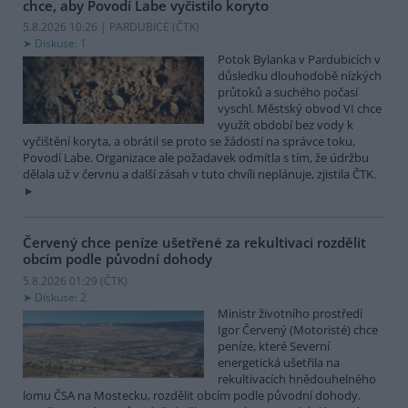
chce, aby Povodí Labe vyčistilo koryto
5.8.2026 10:26 | PARDUBICE (
ČTK
)
Diskuse: 1
Potok Bylanka v Pardubicích v
důsledku dlouhodobě nízkých
průtoků a suchého počasí
vyschl. Městský obvod VI chce
využít období bez vody k
vyčištění koryta, a obrátil se proto se žádostí na správce toku,
Povodí Labe. Organizace ale požadavek odmítla s tím, že údržbu
dělala už v červnu a další zásah v tuto chvíli neplánuje, zjistila ČTK.
Červený chce peníze ušetřené za rekultivaci rozdělit
obcím podle původní dohody
5.8.2026 01:29 (
ČTK
)
Diskuse: 2
Ministr životního prostředí
Igor Červený (Motoristé) chce
peníze, které Severní
energetická ušetřila na
rekultivacích hnědouhelného
lomu ČSA na Mostecku, rozdělit obcím podle původní dohody.