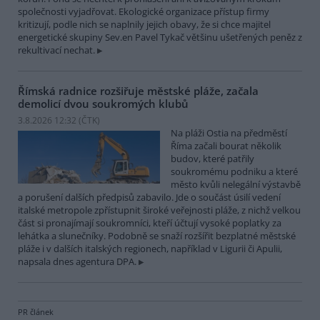
společnosti vyjadřovat. Ekologické organizace přístup firmy
kritizují, podle nich se naplnily jejich obavy, že si chce majitel
energetické skupiny Sev.en Pavel Tykač většinu ušetřených peněz z
rekultivací nechat.
Římská radnice rozšiřuje městské pláže, začala
demolicí dvou soukromých klubů
3.8.2026 12:32 (
ČTK
)
Na pláži Ostia na předměstí
Říma začali bourat několik
budov, které patřily
soukromému podniku a které
město kvůli nelegální výstavbě
a porušení dalších předpisů zabavilo. Jde o součást úsilí vedení
italské metropole zpřístupnit široké veřejnosti pláže, z nichž velkou
část si pronajímají soukromníci, kteří účtují vysoké poplatky za
lehátka a slunečníky. Podobně se snaží rozšířit bezplatné městské
pláže i v dalších italských regionech, například v Ligurii či Apulii,
napsala dnes agentura DPA.
PR článek