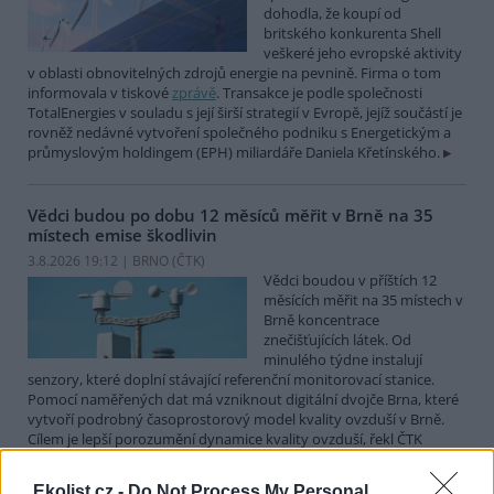
dohodla, že koupí od
britského konkurenta Shell
veškeré jeho evropské aktivity
v oblasti obnovitelných zdrojů energie na pevnině. Firma o tom
informovala v tiskové
zprávě
. Transakce je podle společnosti
TotalEnergies v souladu s její širší strategií v Evropě, jejíž součástí je
rovněž nedávné vytvoření společného podniku s Energetickým a
průmyslovým holdingem (EPH) miliardáře Daniela Křetínského.
Vědci budou po dobu 12 měsíců měřit v Brně na 35
místech emise škodlivin
3.8.2026 19:12 | BRNO (
ČTK
)
Vědci boudou v příštích 12
měsících měřit na 35 místech v
Brně koncentrace
znečišťujících látek. Od
minulého týdne instalují
senzory, které doplní stávající referenční monitorovací stanice.
Pomocí naměřených dat má vzniknout digitální dvojče Brna, které
vytvoří podrobný časoprostorový model kvality ovzduší v Brně.
Cílem je lepší porozumění dynamice kvality ovzduší, řekl ČTK
Ondřej Mikeš z pracoviště Masarykovy univerzity RECETOX.
Ekolist.cz -
Do Not Process My Personal