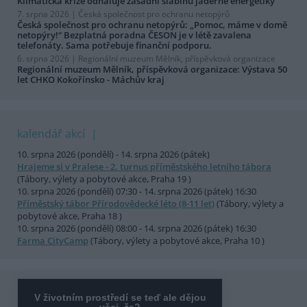
Klimatická krize odhaluje zásadní slabinu jaderné energetiky
7. srpna 2026 |
Česká společnost pro ochranu netopýrů
Česká společnost pro ochranu netopýrů: „Pomoc, máme v domě
netopýry!“ Bezplatná poradna ČESON je v létě zavalena
telefonáty. Sama potřebuje finanční podporu.
6. srpna 2026 |
Regionální muzeum Mělník, příspěvková organizace
Regionální muzeum Mělník, příspěvková organizace: Výstava 50
let CHKO Kokořínsko - Máchův kraj
kalendář akcí
10. srpna 2026 (pondělí) - 14. srpna 2026 (pátek)
Hrajeme si v Pralese - 2. turnus příměstského letního tábora
(Tábory, výlety a pobytové akce, Praha 19 )
10. srpna 2026 (pondělí) 07:30 - 14. srpna 2026 (pátek) 16:30
Příměstský tábor Přírodovědecké léto (8-11 let)
(Tábory, výlety a
pobytové akce, Praha 18 )
10. srpna 2026 (pondělí) 08:00 - 14. srpna 2026 (pátek) 16:30
Farma CityCamp
(Tábory, výlety a pobytové akce, Praha 10 )