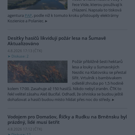
řece Visle, kterou používají k
chlazení. Napsala to tisková
agentura
PAP
, podle níž k tomuto kroku přistoupily elektrárny
Kozienice a Polaniec.
Desítky hasičů likvidují požár lesa na Šumavě
Aktualizováno
4.8.2026 17:13 (
ČTK
)
Diskuse: 2
Požár přibližně šesti hektarů
lesa a louky u šumavských
Nezdic na Klatovsku se přestal
šířit. Vrtulník s bambivakem
odletěl zhruba po 1,5 hodině
kolem 17:00. Zasahuje až 150 hasičů. Nikdo nebyl zraněn. ČTK to
řekl velitel zásahu Aleš Bucifal. Odhadl, že ohniska se budou ještě
dohašovat a hasiči budou místo hlídat přes noc do středy.
Vodojem pro Domašov, Říčky a Rudku na Brněnsku byl
prázdný, lidé musí šetřit
4.8.2026 17:12 (
ČTK
)
Diskuse: 12