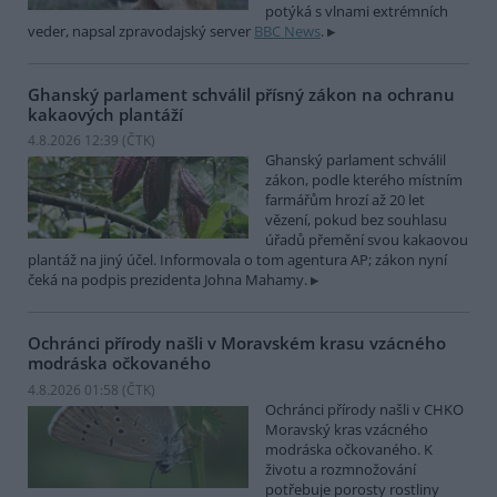
potýká s vlnami extrémních
veder, napsal zpravodajský server
BBC News
.
Ghanský parlament schválil přísný zákon na ochranu
kakaových plantáží
4.8.2026 12:39 (
ČTK
)
Ghanský parlament schválil
zákon, podle kterého místním
farmářům hrozí až 20 let
vězení, pokud bez souhlasu
úřadů přemění svou kakaovou
plantáž na jiný účel. Informovala o tom agentura AP; zákon nyní
čeká na podpis prezidenta Johna Mahamy.
Ochránci přírody našli v Moravském krasu vzácného
modráska očkovaného
4.8.2026 01:58 (
ČTK
)
Ochránci přírody našli v CHKO
Moravský kras vzácného
modráska očkovaného. K
životu a rozmnožování
potřebuje porosty rostliny