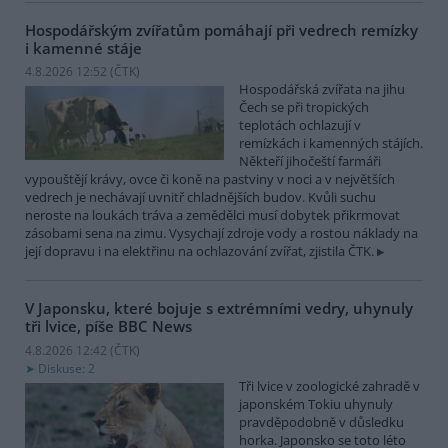
Hospodářským zvířatům pomáhají při vedrech remízky
i kamenné stáje
4.8.2026 12:52 (
ČTK
)
Hospodářská zvířata na jihu
Čech se při tropických
teplotách ochlazují v
remízkách i kamenných stájích.
Někteří jihočeští farmáři
vypouštějí krávy, ovce či koně na pastviny v noci a v největších
vedrech je nechávají uvnitř chladnějších budov. Kvůli suchu
neroste na loukách tráva a zemědělci musí dobytek přikrmovat
zásobami sena na zimu. Vysychají zdroje vody a rostou náklady na
její dopravu i na elektřinu na ochlazování zvířat, zjistila ČTK.
V Japonsku, které bojuje s extrémními vedry, uhynuly
tři lvice, píše BBC News
4.8.2026 12:42 (
ČTK
)
Diskuse: 2
Tři lvice v zoologické zahradě v
japonském Tokiu uhynuly
pravděpodobně v důsledku
horka. Japonsko se toto léto