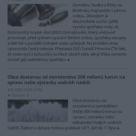
Domašov, Rudka a Říčky na
Brněnsku mají potíže s pitnou
vodou. Důvodem je
dlouhodobé sucho i příliš
vysoká spotřeba vody. Ač
Dobrovolný svazek obcí (DSO) Domašovsko, který vodovod
provozuje, před týdnem vyzval k šetření vodou, spotřeba stoupla,
a lidé tak v pondělí vodojem zcela vyčerpali. Na problém dnes
upozornila Česká televize. Předseda DSO Tomáš Pitrocha ČTK řekl,
že voda nyní z kohoutků ve třech obcích teče, ale je třeba opravdu
omezit její nadměrnou spotřebu.
Obce dostanou od ministerstva 300 milionů korun na
opravu nebo výstavbu vodních nádrží
4.8.2026 13:09 (
ČTK
)
Diskuse: 3
Obce dostanou od
ministerstva zemědělství
(MZe) 300 milionů korun na
opravu, výstavbu nebo
odbahnění malých vodních
nádrží. Žádost o dotace mohou podávat od 7. září do 7. října.