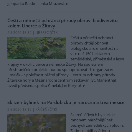
geoparku Ralsko Lenka Mrázová.
Čeští a němečtí ochránci přírody obnoví biodiverzitu
kolem Liberce a Žitavy
2.8.2026 18:32 | LIBEREC (
ČTK
)
Čeští a němečtí ochránci
přírody chtějí obnovit
biologickou rozmanitost na
více než 150 hektarech
zemědělské, příměstské a lesní
krajiny v okolí Liberce a německé Žitavy. Na společném
přeshraničním projektu budou spolupracovat tři organizace:
Čmelák – Společnost přátel přírody, Centrum ochrany přírody
Žitavské hory a Mezinárodní centrum setkávání St. Marienthal,
uvedl předseda spolku Čmelák Jan Korytář.
Sklizeň bylinek na Pardubicku je náročná a trvá měsíce
2.8.2026 18:12 | KŘIČEŇ (
ČTK
)
Sklizeň léčivých bylinek je
mnohem náročnější než
běžných zemědělských plodin.
Zatímco obilí zvládnou