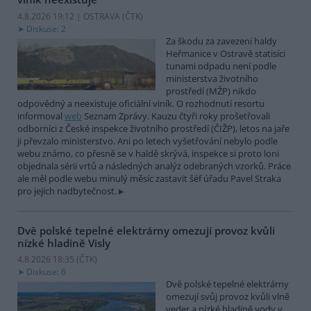
4.8.2026 19:12 | OSTRAVA (
ČTK
)
Diskuse: 2
Za škodu za zavezení haldy
Heřmanice v Ostravě statisíci
tunami odpadu není podle
ministerstva životního
prostředí (MŽP) nikdo
odpovědný a neexistuje oficiální viník. O rozhodnutí resortu
informoval
web
Seznam Zprávy. Kauzu čtyři roky prošetřovali
odborníci z České inspekce životního prostředí (ČIŽP), letos na jaře
ji převzalo ministerstvo. Ani po letech vyšetřování nebylo podle
webu známo, co přesně se v haldě skrývá, inspekce si proto loni
objednala sérii vrtů a následných analýz odebraných vzorků. Práce
ale měl podle webu minulý měsíc zastavit šéf úřadu Pavel Straka
pro jejich nadbytečnost.
Dvě polské tepelné elektrárny omezují provoz kvůli
nízké hladině Visly
4.8.2026 18:35 (
ČTK
)
Diskuse: 6
Dvě polské tepelné elektrárny
omezují svůj provoz kvůli vlně
veder a nízké hladině vody v