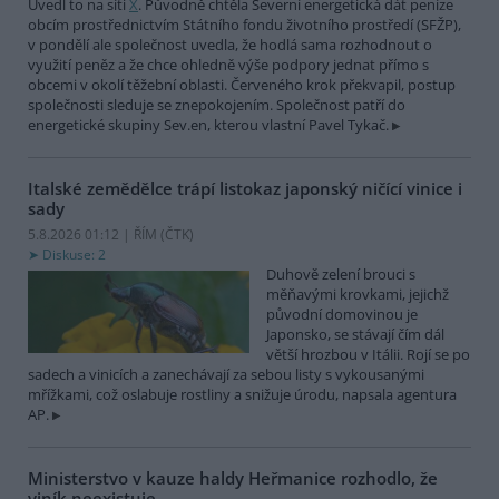
Uvedl to na síti
X
. Původně chtěla Severní energetická dát peníze
obcím prostřednictvím Státního fondu životního prostředí (SFŽP),
v pondělí ale společnost uvedla, že hodlá sama rozhodnout o
využití peněz a že chce ohledně výše podpory jednat přímo s
obcemi v okolí těžební oblasti. Červeného krok překvapil, postup
společnosti sleduje se znepokojením. Společnost patří do
energetické skupiny Sev.en, kterou vlastní Pavel Tykač.
Italské zemědělce trápí listokaz japonský ničící vinice i
sady
5.8.2026 01:12 | ŘÍM (
ČTK
)
Diskuse: 2
Duhově zelení brouci s
měňavými krovkami, jejichž
původní domovinou je
Japonsko, se stávají čím dál
větší hrozbou v Itálii. Rojí se po
sadech a vinicích a zanechávají za sebou listy s vykousanými
mřížkami, což oslabuje rostliny a snižuje úrodu, napsala agentura
AP.
Ministerstvo v kauze haldy Heřmanice rozhodlo, že
viník neexistuje