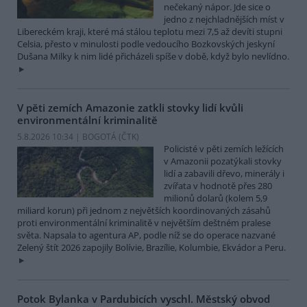
nečekaný nápor. Jde sice o
jedno z nejchladnějších míst v
Libereckém kraji, které má stálou teplotu mezi 7,5 až devíti stupni
Celsia, přesto v minulosti podle vedoucího Bozkovských jeskyní
Dušana Milky k nim lidé přicházeli spíše v době, když bylo nevlídno.
V pěti zemích Amazonie zatkli stovky lidí kvůli
environmentální kriminalitě
5.8.2026 10:34 | BOGOTÁ (
ČTK
)
Policisté v pěti zemích ležících
v Amazonii pozatýkali stovky
lidí a zabavili dřevo, minerály i
zvířata v hodnotě přes 280
milionů dolarů (kolem 5,9
miliard korun) při jednom z největších koordinovaných zásahů
proti environmentální kriminalitě v největším deštném pralese
světa. Napsala to agentura AP, podle níž se do operace nazvané
Zelený štít 2026 zapojily Bolívie, Brazílie, Kolumbie, Ekvádor a Peru.
Potok Bylanka v Pardubicích vyschl. Městský obvod