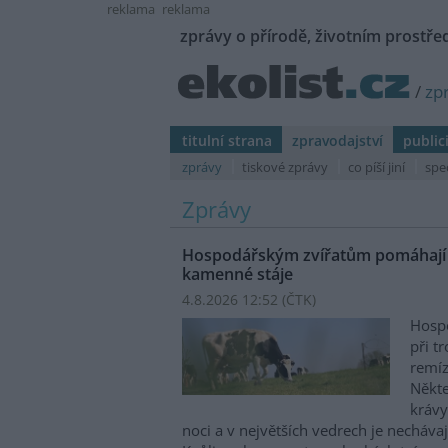
reklama
reklama
zprávy o přírodě, životním prostřed
/
zp
titulní strana
zpravodajství
public
zprávy
tiskové zprávy
co píší jiní
spe
Zprávy
Hospodářským zvířatům pomáhají p
kamenné stáje
4.8.2026 12:52 (
ČTK
)
Hospo
při t
remíz
Někte
krávy
noci a v největších vedrech je nechávaj