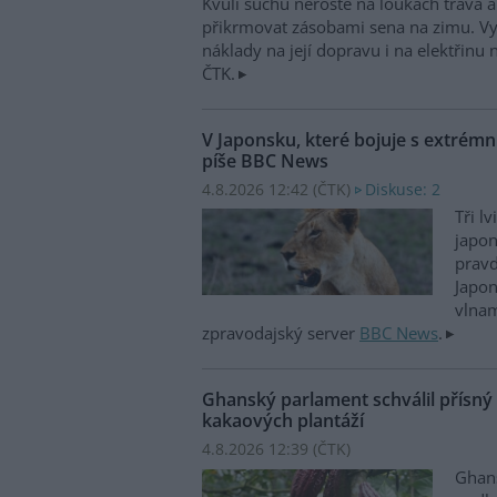
Kvůli suchu neroste na loukách tráva 
přikrmovat zásobami sena na zimu. Vys
náklady na její dopravu i na elektřinu n
ČTK.
V Japonsku, které bojuje s extrémní
píše BBC News
4.8.2026 12:42 (
ČTK
)
Diskuse: 2
Tři l
japo
prav
Japon
vlnam
zpravodajský server
BBC News
.
Ghanský parlament schválil přísný
kakaových plantáží
4.8.2026 12:39 (
ČTK
)
Ghans