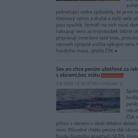
zvířa
pokračující vedra způsobily, že první 
třetinový výnos a druhé a další seče 
jsou vyschlé, farmáři na nich musí sko
nakupují seno za trojnásobek běžné cen
připravují zmenšení stád krav, protož
zároveň výrazně snížila výkupní cena 
hovězího masa, zjistila ČTK.
Sev.en chce peníze ušetřené za rek
s obcemi,bez státu
Aktualizováno
3.8.2026 12:35 (
ČTK
)
Diskuse: 2
Spole
hodlá
peněz
rekul
ČSA n
přímo s obcemi v okolí těžební oblast
nimi. Původně chtěla peníze dát obcím
fondu životního prostředí (SFŽP). Firm