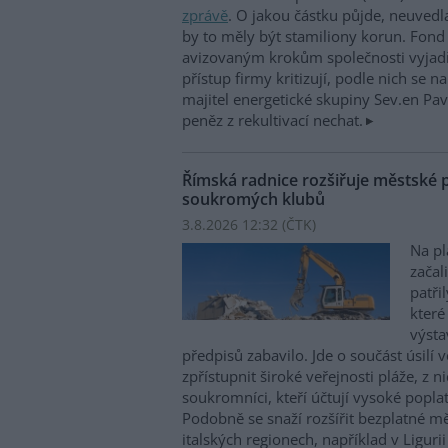
zprávě
. O jakou částku půjde, neuvedl
by to měly být stamiliony korun. Fond 
avizovaným krokům společnosti vyjadř
přístup firmy kritizují, podle nich se na
majitel energetické skupiny Sev.en Pav
peněz z rekultivací nechat.
Římská radnice rozšiřuje městské p
soukromých klubů
3.8.2026 12:32 (
ČTK
)
Na pl
začal
patř
které
výsta
předpisů zabavilo. Jde o součást úsilí 
zpřístupnit široké veřejnosti pláže, z n
soukromníci, kteří účtují vysoké poplat
Podobně se snaží rozšířit bezplatné měs
italských regionech, například v Ligurii