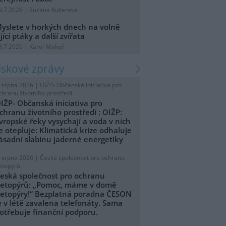
9.7.2026 | Zuzana Kučerová
yslete v horkých dnech na volně
ijící ptáky a další zvířata
8.7.2026 | Karel Makoň
tiskové zprávy
. srpna 2026 |
OIŽP- Občanská iniciativa pro
chranu životního prostředí
IŽP- Občanská iniciativa pro
chranu životního prostředí : OIŽP:
vropské řeky vysychají a voda v nich
e otepluje: Klimatická krize odhaluje
ásadní slabinu jaderné energetiky
. srpna 2026 |
Česká společnost pro ochranu
etopýrů
eská společnost pro ochranu
etopýrů: „Pomoc, máme v domě
etopýry!“ Bezplatná poradna ČESON
e v létě zavalena telefonáty. Sama
otřebuje finanční podporu.