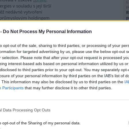
6
gies v souladu s její širší
p
ovněž nedávné vytvoření
R
p
a průmyslovým holdingem
l
 -
Do Not Process My Personal Information
it v Brně na 35 místech
to opt-out of the sale, sharing to third parties, or processing of your per
formation for targeted advertising by us, please use the below opt-out s
8
r selection. Please note that after your opt-out request is processed y
K
 boudou v příštích 12 měsících
eing interest-based ads based on personal information utilized by us or
O
 na 35 místech v Brně
disclosed to third parties prior to your opt-out. You may separately opt-
ntrace znečišťujících látek. Od
9
losure of your personal information by third parties on the IAB’s list of
ého týdne instalují senzory,
O
. This information may also be disclosed by us to third parties on the
IA
 doplní stávající referenční
s
Participants
that may further disclose it to other third parties.
ých dat má vzniknout digitální
1
asoprostorový model kvality
(
mění dynamice kvality ovzduší,
H
asarykovy univerzity RECETOX.
p
l Data Processing Opt Outs
a
o opt-out of the Sharing of my personal data.