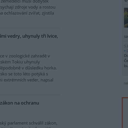
a zemědělci musí dobytek
ychají zdroje vody a rostou
a ochlazování zvířat, zjistila
mi vedry, uhynuly tři lvice,
sa
5.
Do
vice v zoologické zahradě v
Če
nském Tokiu uhynuly
b
děpodobně v důsledku horka.
sko se toto léto potýká s
i extrémních veder, napsal
re
 zákon na ochranu
ký parlament schválil zákon,