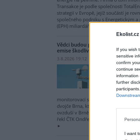
Transakce je podle společnosti TotalEner
strategií v Evropě, jejíž součástí je r
společného podniku s Energetickým 
(EPH) miliardáře Daniela Křetínského.
Ekolist.cz
Vědci budou po dobu 12 měsíců měř
If you wish 
emise škodlivin
sensitive in
3.8.2026 19:12 | BRNO (
ČTK
)
confirm you
Vědci
continue se
měřit
information 
konce
further disc
minul
participants
které
Downstream 
monitorovací stanice. Pomocí naměřen
dvojče Brna, které vytvoří podrobný č
ovzduší v Brně. Cílem je lepší porozu
řekl ČTK Ondřej Mikeš z pracoviště M
Persona
I want t