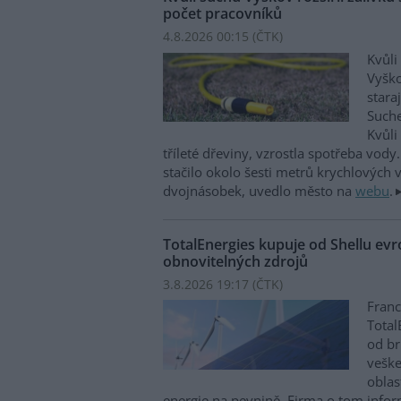
počet pracovníků
4.8.2026 00:15 (
ČTK
)
Kvůli
Vyško
stara
Suche
Kvůli
tříleté dřeviny, vzrostla spotřeba vody
stačilo okolo šesti metrů krychlových 
dvojnásobek, uvedlo město na
webu
.
TotalEnergies kupuje od Shellu evro
obnovitelných zdrojů
3.8.2026 19:17 (
ČTK
)
Franc
Total
od br
veške
oblas
energie na pevnině. Firma o tom infor