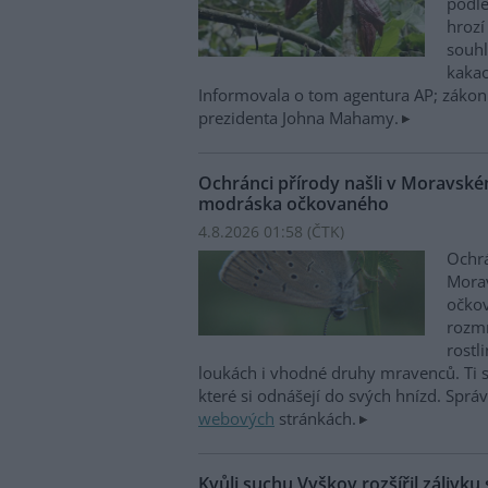
podl
hrozí
souh
kakao
Informovala o tom agentura AP; zákon
prezidenta Johna Mahamy.
Ochránci přírody našli v Moravsk
modráska očkovaného
4.8.2026 01:58 (
ČTK
)
Ochrá
Mora
očkov
rozmn
rostl
loukách i vhodné druhy mravenců. Ti s
které si odnášejí do svých hnízd. Spr
webových
stránkách.
Kvůli suchu Vyškov rozšířil zálivku 