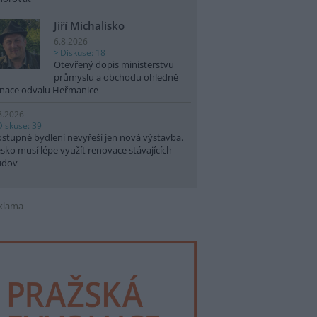
Jiří Michalisko
6.8.2026
Diskuse: 18
Otevřený dopis ministerstvu
průmyslu a obchodu ohledně
nace odvalu Heřmanice
8.2026
Diskuse: 39
stupné bydlení nevyřeší jen nová výstavba.
sko musí lépe využít renovace stávajících
udov
klama