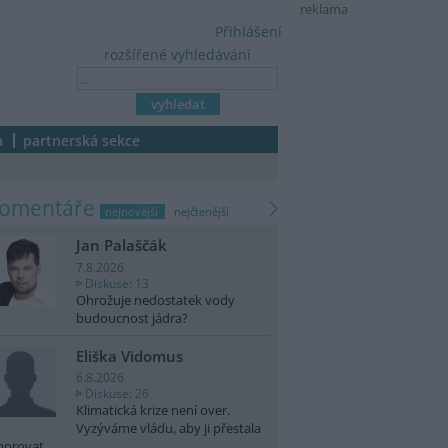
reklama
Přihlášení
rozšířené vyhledávání
a
partnerská sekce
komentáře
nejnovější
nejčtenější
Jan Palaščák
7.8.2026
Diskuse: 13
Ohrožuje nedostatek vody
budoucnost jádra?
Eliška Vidomus
6.8.2026
Diskuse: 26
Klimatická krize není over.
Vyzýváme vládu, aby ji přestala
norovat