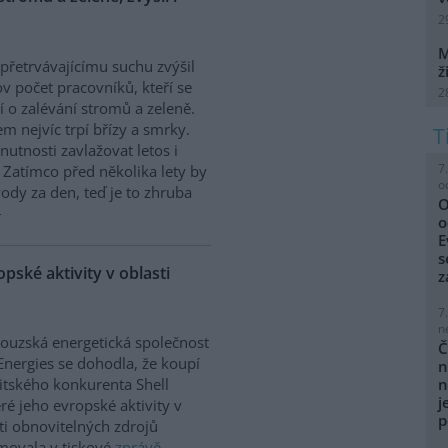
2
M
 přetrvávajícímu suchu zvýšil
ž
v počet pracovníků, kteří se
2
jí o zalévání stromů a zeleně.
m nejvíc trpí břízy a smrky.
 nutnosti zavlažovat letos i
7
. Zatímco před několika lety by
o
vody za den, teď je to zhruba
O
o
E
s
pské aktivity v oblasti
z
7
n
ouzská energetická společnost
Č
Energies se dohodla, že koupí
n
n
itského konkurenta Shell
j
ré jeho evropské aktivity v
p
ti obnovitelných zdrojů
movala v tiskové
zprávě
.