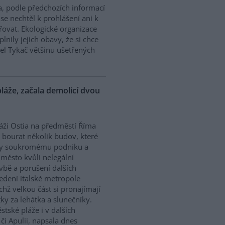
a, podle předchozích informací
se nechtěl k prohlášení ani k
ovat. Ekologické organizace
plnily jejich obavy, že si chce
el Tykač většinu ušetřených
láže, začala demolicí dvou
áži Ostia na předměstí Říma
i bourat několik budov, které
ily soukromému podniku a
 město kvůli nelegální
vbě a porušení dalších
vedení italské metropole
ichž velkou část si pronajímají
ky za lehátka a slunečníky.
tské pláže i v dalších
 či Apulii, napsala dnes