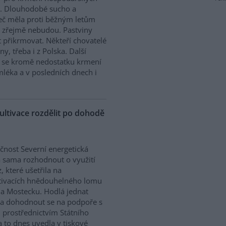
t. Dlouhodobé sucho a
seč měla proti běžným letům
už zřejmě nebudou. Pastviny
t přikrmovat. Někteří chovatelé
y, třeba i z Polska. Další
e se kromě nedostatku krmení
mléka a v posledních dnech i
ultivace rozdělit po dohodě
čnost Severní energetická
 sama rozhodnout o využití
, které ušetřila na
tivacích hnědouhelného lomu
a Mostecku. Hodlá jednat
i a dohodnout se na podpoře s
 prostřednictvím Státního
a to dnes uvedla v tiskové