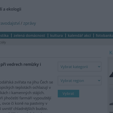
í a ekologii
ravodajství
/
zprávy
istika
zelená domácnost
kultura
kalendář akcí
fotobank
ciály
ři vedrech remízky i
dářská zvířata na jihu Čech se
ropických teplotách ochlazují v
kách i kamenných stájích.
ří jihočeští farmáři vypouštějí
, ovce či koně na pastviny v
í uvnitř chladnějších budov.
ig