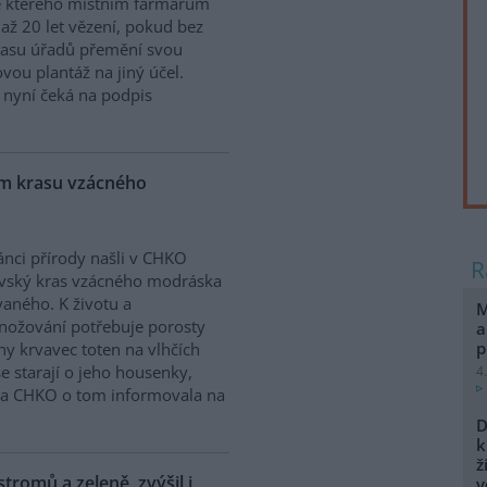
e kterého místním farmářům
 až 20 let vězení, pokud bez
lasu úřadů přemění svou
vou plantáž na jiný účel.
 nyní čeká na podpis
ém krasu vzácného
nci přírody našli v CHKO
vský kras vzácného modráska
aného. K životu a
M
ožování potřebuje porosty
a
p
iny krvavec toten na vlhčích
e starají o jeho housenky,
4
áva CHKO o tom informovala na
D
k
ž
stromů a zeleně, zvýšil i
v