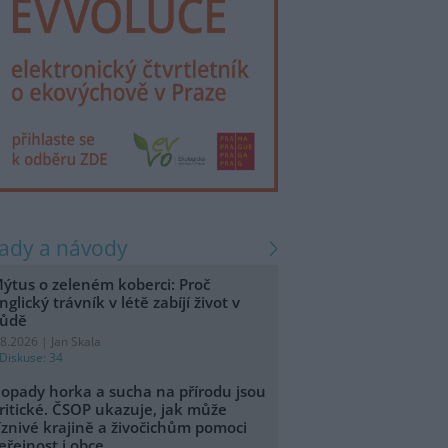
rady a návody
ýtus o zeleném koberci: Proč
nglický trávník v létě zabíjí život v
ůdě
.8.2026 | Jan Skala
Diskuse: 34
opady horka a sucha na přírodu jsou
ritické. ČSOP ukazuje, jak může
íznivé krajině a živočichům pomoci
eřejnost i obce