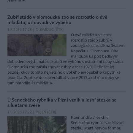
jeskyně.
Zubří stádo v olomoucké zoo se rozrostlo o dvě
mláďata, už dovádí ve výběhu
1.8.2026 17:28 | OLOMOUC (
ČTK
)
O dvě mláďata se letos
rozrostlo stádo zubrů v
zoologické zahradě na Svatém
Kopečku u Olomouce. Oba
malí zubři už pod bedlivým
dohledem svých matek skotačí ve výběhu s ostatními členy stáda.
Olomoucká zoo začala chovat zubry v roce 1973. O třináct let
později chov tohoto největšího divokého evropského kopytníka
ukončila. Zubři se do zoo vrátili až v roce 2013 a od této doby se
tam narodilo 21 mláďat.
U Seneckého rybníka v Plzni vznikla lesní stezka se
siluetami zvěře
1.8.2026 17:22 | PLZEŇ (
ČTK
)
Plzeň zřídila v lesích u
Seneckého rybníka vzdělávací
stezku, která hravou formou