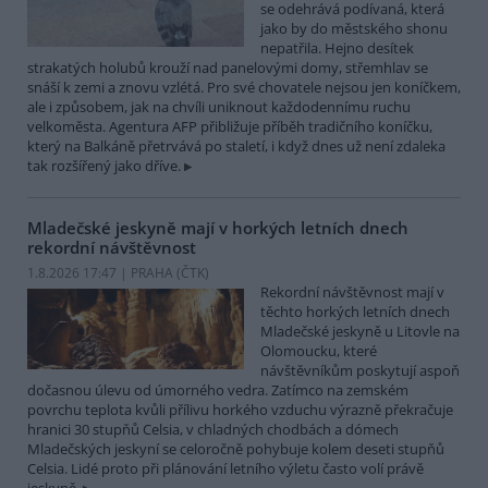
se odehrává podívaná, která
jako by do městského shonu
nepatřila. Hejno desítek
strakatých holubů krouží nad panelovými domy, střemhlav se
snáší k zemi a znovu vzlétá. Pro své chovatele nejsou jen koníčkem,
ale i způsobem, jak na chvíli uniknout každodennímu ruchu
velkoměsta. Agentura AFP přibližuje příběh tradičního koníčku,
který na Balkáně přetrvává po staletí, i když dnes už není zdaleka
tak rozšířený jako dříve.
Mladečské jeskyně mají v horkých letních dnech
rekordní návštěvnost
1.8.2026 17:47 | PRAHA (
ČTK
)
Rekordní návštěvnost mají v
těchto horkých letních dnech
Mladečské jeskyně u Litovle na
Olomoucku, které
návštěvníkům poskytují aspoň
dočasnou úlevu od úmorného vedra. Zatímco na zemském
povrchu teplota kvůli přílivu horkého vzduchu výrazně překračuje
hranici 30 stupňů Celsia, v chladných chodbách a dómech
Mladečských jeskyní se celoročně pohybuje kolem deseti stupňů
Celsia. Lidé proto při plánování letního výletu často volí právě