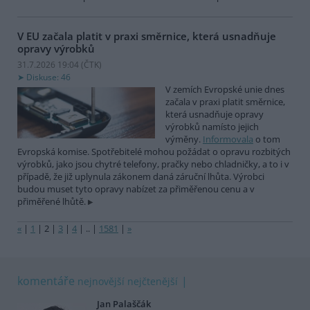
V EU začala platit v praxi směrnice, která usnadňuje
opravy výrobků
31.7.2026 19:04 (
ČTK
)
Diskuse: 46
V zemích Evropské unie dnes
začala v praxi platit směrnice,
která usnadňuje opravy
výrobků namísto jejich
výměny.
Informovala
o tom
Evropská komise. Spotřebitelé mohou požádat o opravu rozbitých
výrobků, jako jsou chytré telefony, pračky nebo chladničky, a to i v
případě, že již uplynula zákonem daná záruční lhůta. Výrobci
budou muset tyto opravy nabízet za přiměřenou cenu a v
přiměřené lhůtě.
«
|
1
|
2
|
3
|
4
|
..
|
1581
|
»
komentáře
nejnovější
nejčtenější
Jan Palaščák