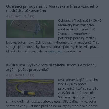
Ochránci přírody našli v Moravském krasu vzácného
modráska očkovaného
4.8.2026 01:58 (
ČTK
)
Ochránci přírody našli v CHKO
Moravský kras vzácného
modráska očkovaného. K
životu a rozmnožování
potřebuje porosty rostliny
krvavec toten na vlhčích loukách i vhodné druhy mravenců. Ti se
starají o jeho housenky, které si odnášejí do svých hnízd. Správa
CHKO o tom informovala na
webových
stránkách.
Kvůli suchu Vyškov rozšířil zálivku stromů a zeleně,
zvýšil i počet pracovníků
4.8.2026 00:15 (
ČTK
)
Kvůli přetrvávajícímu suchu
zvýšil Vyškov počet
pracovníků, kteří se starají o
zalévání stromů a zeleně.
Suchem nejvíc trpí břízy a
smrky. Kvůli nutnosti zavlažovat letos i tříleté dřeviny, vzrostla
spotřeba vody. Zatímco před několika lety by stačilo okolo šesti