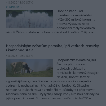
4.8.2026 13:09 (
ČTK
)
Diskuse: 3
Obce dostanou od
ministerstva zemědělství
(MZe) 300 milionů korun na
opravu, výstavbu nebo
odbahnění malých vodních
nádrží. Žádost o dotace mohou podávat od 7. září do 7. října.
Hospodářským zvířatům pomáhají při vedrech remízky
i kamenné stáje
4.8.2026 12:52 (
ČTK
)
Hospodářská zvířata na jihu
Čech se při tropických
teplotách ochlazují v
remízkách i kamenných stájích.
Někteří jihočeští farmáři
vypouštějí krávy, ovce či koně na pastviny v noci a v největších
vedrech je nechávají uvnitř chladnějších budov. Kvůli suchu
neroste na loukách tráva a zemědělci musí dobytek přikrmovat
zásobami sena na zimu. Vysychají zdroje vody a rostou náklady na
její dopravu i na elektřinu na ochlazování zvířat, zjistila ČTK.