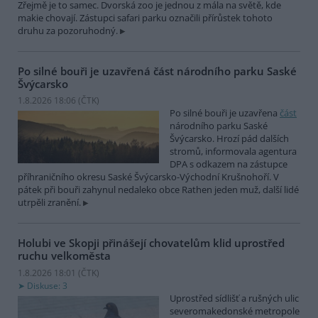
Zřejmě je to samec. Dvorská zoo je jednou z mála na světě, kde
makie chovají. Zástupci safari parku označili přírůstek tohoto
druhu za pozoruhodný.
Po silné bouři je uzavřená část národního parku Saské
Švýcarsko
1.8.2026 18:06 (
ČTK
)
Po silné bouři je uzavřena
část
národního parku Saské
Švýcarsko. Hrozí pád dalších
stromů, informovala agentura
DPA s odkazem na zástupce
příhraničního okresu Saské Švýcarsko-Východní Krušnohoří. V
pátek při bouři zahynul nedaleko obce Rathen jeden muž, další lidé
utrpěli zranění.
Holubi ve Skopji přinášejí chovatelům klid uprostřed
ruchu velkoměsta
1.8.2026 18:01 (
ČTK
)
Diskuse: 3
Uprostřed sídlišť a rušných ulic
severomakedonské metropole