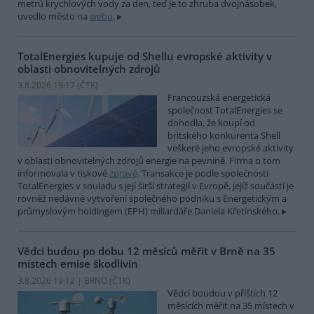
metrů krychlových vody za den, teď je to zhruba dvojnásobek,
uvedlo město na
webu
.
TotalEnergies kupuje od Shellu evropské aktivity v
oblasti obnovitelných zdrojů
3.8.2026 19:17 (
ČTK
)
Francouzská energetická
společnost TotalEnergies se
dohodla, že koupí od
britského konkurenta Shell
veškeré jeho evropské aktivity
v oblasti obnovitelných zdrojů energie na pevnině. Firma o tom
informovala v tiskové
zprávě
. Transakce je podle společnosti
TotalEnergies v souladu s její širší strategií v Evropě, jejíž součástí je
rovněž nedávné vytvoření společného podniku s Energetickým a
průmyslovým holdingem (EPH) miliardáře Daniela Křetínského.
Vědci budou po dobu 12 měsíců měřit v Brně na 35
místech emise škodlivin
3.8.2026 19:12 | BRNO (
ČTK
)
Vědci boudou v příštích 12
měsících měřit na 35 místech v