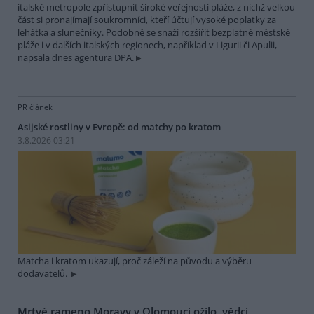
italské metropole zpřístupnit široké veřejnosti pláže, z nichž velkou
část si pronajímají soukromníci, kteří účtují vysoké poplatky za
lehátka a slunečníky. Podobně se snaží rozšířit bezplatné městské
pláže i v dalších italských regionech, například v Ligurii či Apulii,
napsala dnes agentura DPA.
PR článek
Asijské rostliny v Evropě: od matchy po kratom
3.8.2026 03:21
Matcha i kratom ukazují, proč záleží na původu a výběru
dodavatelů.
Mrtvé rameno Moravy v Olomouci ožilo, vědci