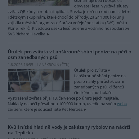
seznamuje děti i dospělé s
obyvateli lesa. Využívá siluety
zvířat, QR kódy a mobilní aplikaci. Stezka je určena rodinám s dětmi
i dětským skupinám, které chodí do přírody. Za 244 000 korun ji
zajistila městská organizace Správa veřejného statku (SVS) města
Plzně, řekl ČTK vedoucí úseku lesů, zeleně a vodního hospodářství
SVS Richard Havelka.
Útulek pro zvířata v Lanškrouně shání peníze na péči o
osm zanedbaných psů
1.8.2026 16:55 | LANŠKROUN (
ČTK
)
Útulek pro zvířata v
Lanškrouně shání peníze na
péči o náhlý přírůstek osmi
zanedbaných psů, kříženců
čínského chocholáče.
Vystrašená zvířata přijal 13. července po úmrtí jejich majitele.
Náklady na péči přesáhnou 100 000 korun, uvedlo na svém
webu
zařízení, které je součástí sítě Pet Heroes.
Kvůli nízké hladině vody je zakázaný rybolov na nádrži
na Teplicku