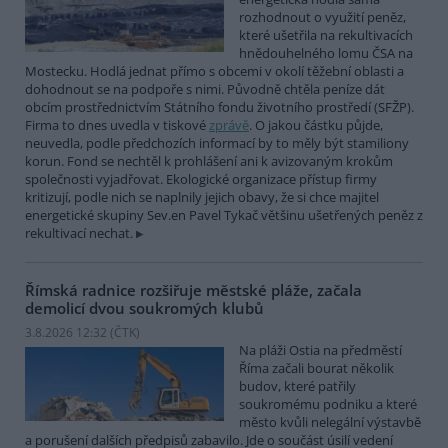
rozhodnout o využití peněz,
které ušetřila na rekultivacích
hnědouhelného lomu ČSA na
Mostecku. Hodlá jednat přímo s obcemi v okolí těžební oblasti a
dohodnout se na podpoře s nimi. Původně chtěla peníze dát
obcím prostřednictvím Státního fondu životního prostředí (SFŽP).
Firma to dnes uvedla v tiskové
zprávě
. O jakou částku půjde,
neuvedla, podle předchozích informací by to měly být stamiliony
korun. Fond se nechtěl k prohlášení ani k avizovaným krokům
společnosti vyjadřovat. Ekologické organizace přístup firmy
kritizují, podle nich se naplnily jejich obavy, že si chce majitel
energetické skupiny Sev.en Pavel Tykač většinu ušetřených peněz z
rekultivací nechat.
Římská radnice rozšiřuje městské pláže, začala
demolicí dvou soukromých klubů
3.8.2026 12:32 (
ČTK
)
Na pláži Ostia na předměstí
Říma začali bourat několik
budov, které patřily
soukromému podniku a které
město kvůli nelegální výstavbě
a porušení dalších předpisů zabavilo. Jde o součást úsilí vedení