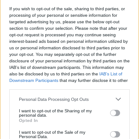
Českolipsku chystá obnovu
If you wish to opt-out of the sale, sharing to third parties, or
pomníku v Olšině. Připomínat
bude příběh místní kdysi
processing of your personal or sensitive information for
významné obce s poštou,
targeted advertising by us, please use the below opt-out
četnickou stanicí i několika hostinci, která zanikla zhruba před 80
section to confirm your selection. Please note that after your
lety kvůli zřízení vojenského výcvikového prostoru Ralsko.
opt-out request is processed you may continue seeing
Opravený pomník chce geopark ukázat na konci srpna při akci
interest-based ads based on personal information utilized by
Proměny, která každoročně připomíná historii zaniklých obcí z
us or personal information disclosed to third parties prior to
tohoto území. ČTK o tom informovala ředitelka Národního
geoparku Ralsko Lenka Mrázová.
your opt-out. You may separately opt-out of the further
disclosure of your personal information by third parties on the
IAB’s list of downstream participants. This information may
Čeští a němečtí ochránci přírody obnoví biodiverzitu
also be disclosed by us to third parties on the
IAB’s List of
kolem Liberce a Žitavy
Downstream Participants
that may further disclose it to other
2.8.2026 18:32 | LIBEREC (
ČTK
)
third parties.
Čeští a němečtí ochránci
přírody chtějí obnovit
Personal Data Processing Opt Outs
biologickou rozmanitost na
více než 150 hektarech
I want to opt-out of the Sharing of my
zemědělské, příměstské a lesní
personal data.
krajiny v okolí Liberce a německé Žitavy. Na společném
Opted In
přeshraničním projektu budou spolupracovat tři organizace:
Čmelák – Společnost přátel přírody, Centrum ochrany přírody
I want to opt-out of the Sale of my
Žitavské hory a Mezinárodní centrum setkávání St. Marienthal,
Personal Data.