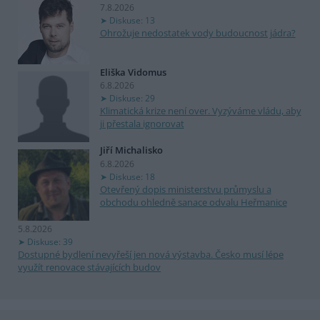
7.8.2026
Diskuse: 13
Ohrožuje nedostatek vody budoucnost jádra?
Eliška Vidomus
6.8.2026
Diskuse: 29
Klimatická krize není over. Vyzýváme vládu, aby
ji přestala ignorovat
Jiří Michalisko
6.8.2026
Diskuse: 18
Otevřený dopis ministerstvu průmyslu a
obchodu ohledně sanace odvalu Heřmanice
5.8.2026
Diskuse: 39
Dostupné bydlení nevyřeší jen nová výstavba. Česko musí lépe
využít renovace stávajících budov