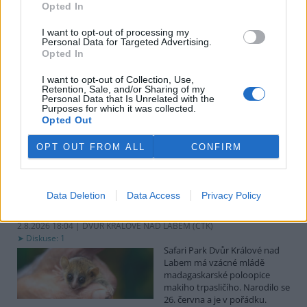
uvedl předseda spolku Čmelák Jan Korytář.
Opted In
I want to opt-out of processing my
Sklizeň bylinek na Pardubicku je náročná a trvá měsíce
Personal Data for Targeted Advertising.
Opted In
2.8.2026 18:12 | KŘIČEŇ (
ČTK
)
Sklizeň léčivých bylinek je
I want to opt-out of Collection, Use,
mnohem náročnější než
Retention, Sale, and/or Sharing of my
běžných zemědělských plodin.
Personal Data that Is Unrelated with the
Zatímco obilí zvládnou
Purposes for which it was collected.
Opted Out
zemědělci sklidit během
několika týdnů, u bylinek práce trvá měsíce. V Křični na Pardubicku
o tom vědí své, na Statku Junek vrcholí jedna z nejnáročnějších
OPT OUT FROM ALL
CONFIRM
částí sezony. ČTK to řekla majitelka hospodářství Iva Junková.
Safari Park Dvůr Králové nad Labem má vzácné mládě
Data Deletion
Data Access
Privacy Policy
makiho trpasličího
2.8.2026 18:04 | DVŮR KRÁLOVÉ NAD LABEM (
ČTK
)
Diskuse: 1
Safari Park Dvůr Králové nad
Labem má vzácné mládě
madagaskarské poloopice
makiho trpasličího. Narodilo se
26. června a je v pořádku.