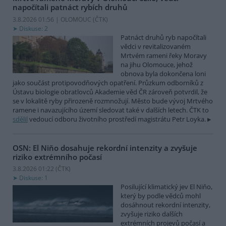
napočítali patnáct rybích druhů
3.8.2026 01:56 | OLOMOUC (
ČTK
)
Diskuse: 2
Patnáct druhů ryb napočítali
vědci v revitalizovaném
Mrtvém rameni řeky Moravy
na jihu Olomouce, jehož
obnova byla dokončena loni
jako součást protipovodňových opatření. Průzkum odborníků z
Ústavu biologie obratlovců Akademie věd ČR zároveň potvrdil, že
se v lokalitě ryby přirozeně rozmnožují. Město bude vývoj Mrtvého
ramene i navazujícího území sledovat také v dalších letech. ČTK to
sdělil
vedoucí odboru životního prostředí magistrátu Petr Loyka.
OSN: El Niňo dosahuje rekordní intenzity a zvyšuje
riziko extrémního počasí
3.8.2026 01:22 (
ČTK
)
Diskuse: 1
Posilující klimatický jev El Niňo,
který by podle vědců mohl
dosáhnout rekordní intenzity,
zvyšuje riziko dalších
extrémních projevů počasí a