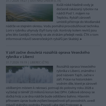
31.7.2026 19:27 | ÚSTÍ NAD LABEM (
ČTK
)
Kvůli nízké hladině vody je
dočasně zakázaný rybolov na
nádrži Pod 1. májem na
Teplicku. Rybáři zároveň
umístili přístroje do Modlanské
nádrže ve stejném okresu. Vodu pomáhá provzdušňovat technika.
Loni v rybníku uhynuly čtyři tuny ryb. Kontroly kolem revírů jsou
přes léto častější, mnohdy se ale ztrátám předejít nedá. ČTK o tom
informoval mluvčí severočeských rybářů Jan Skalský.
V září začne dvouletá rozsáhlá oprava Veseckého
rybníka v Liberci
31.7.2026 19:19 | LIBEREC (
ČTK
)
Rozsáhlá oprava Veseckého
rybníka v Liberci, známého i
pod názvem Tajch, začne v
září. Práce na historickém
vodním díle, které je zároveň
oblíbeným místem k rekreaci, potrvají do poloviny roku 2028 a
vyžádají si téměř 23 milionů korun bez DPH. Celkové obnovy se
dočká hráz a ze dna nádrže bude odtěženo bahno. Hlavním
přínosem úprav bude zvýšení bezpečnosti při povodních, uvedl
mluvčí státního podniku Povodí Labe Aleš Prokopec.