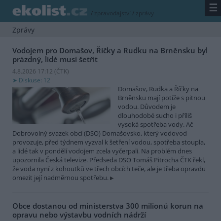
☰
/
zpravodajství
/
zprávy
Zprávy
Vodojem pro Domašov, Říčky a Rudku na Brněnsku byl
prázdný, lidé musí šetřit
4.8.2026 17:12 (
ČTK
)
Diskuse: 12
Domašov, Rudka a Říčky na
Brněnsku mají potíže s pitnou
vodou. Důvodem je
dlouhodobé sucho i příliš
vysoká spotřeba vody. Ač
Dobrovolný svazek obcí (DSO) Domašovsko, který vodovod
provozuje, před týdnem vyzval k šetření vodou, spotřeba stoupla,
a lidé tak v pondělí vodojem zcela vyčerpali. Na problém dnes
upozornila Česká televize. Předseda DSO Tomáš Pitrocha ČTK řekl,
že voda nyní z kohoutků ve třech obcích teče, ale je třeba opravdu
omezit její nadměrnou spotřebu.
Obce dostanou od ministerstva 300 milionů korun na
opravu nebo výstavbu vodních nádrží