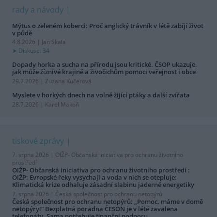
rady a návody
Mýtus o zeleném koberci: Proč anglický trávník v létě zabíjí život
v půdě
4.8.2026 | Jan Skala
Diskuse: 34
Dopady horka a sucha na přírodu jsou kritické. ČSOP ukazuje,
jak může žíznivé krajině a živočichům pomoci veřejnost i obce
29.7.2026 | Zuzana Kučerová
Myslete v horkých dnech na volně žijící ptáky a další zvířata
28.7.2026 | Karel Makoň
tiskové zprávy
7. srpna 2026 |
OIŽP- Občanská iniciativa pro ochranu životního
prostředí
OIŽP- Občanská iniciativa pro ochranu životního prostředí :
OIŽP: Evropské řeky vysychají a voda v nich se otepluje:
Klimatická krize odhaluje zásadní slabinu jaderné energetiky
7. srpna 2026 |
Česká společnost pro ochranu netopýrů
Česká společnost pro ochranu netopýrů: „Pomoc, máme v domě
netopýry!“ Bezplatná poradna ČESON je v létě zavalena
telefonáty. Sama potřebuje finanční podporu.