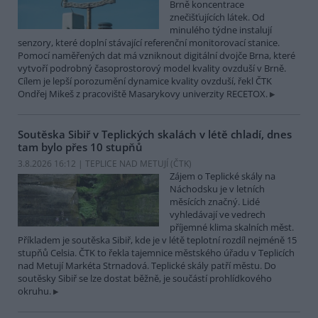
Brně koncentrace
znečišťujících látek. Od
minulého týdne instalují
senzory, které doplní stávající referenční monitorovací stanice.
Pomocí naměřených dat má vzniknout digitální dvojče Brna, které
vytvoří podrobný časoprostorový model kvality ovzduší v Brně.
Cílem je lepší porozumění dynamice kvality ovzduší, řekl ČTK
Ondřej Mikeš z pracoviště Masarykovy univerzity RECETOX.
Soutěska Sibiř v Teplických skalách v létě chladí, dnes
tam bylo přes 10 stupňů
3.8.2026 16:12 | TEPLICE NAD METUJÍ (
ČTK
)
Zájem o Teplické skály na
Náchodsku je v letních
měsících značný. Lidé
vyhledávají ve vedrech
příjemné klima skalních měst.
Příkladem je soutěska Sibiř, kde je v létě teplotní rozdíl nejméně 15
stupňů Celsia. ČTK to řekla tajemnice městského úřadu v Teplicích
nad Metují Markéta Strnadová. Teplické skály patří městu. Do
soutěsky Sibiř se lze dostat běžně, je součástí prohlídkového
okruhu.