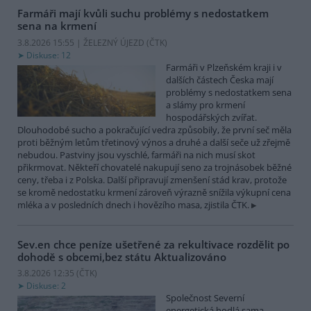
Farmáři mají kvůli suchu problémy s nedostatkem
sena na krmení
3.8.2026 15:55 | ŽELEZNÝ ÚJEZD (
ČTK
)
Diskuse: 12
Farmáři v Plzeňském kraji i v
dalších částech Česka mají
problémy s nedostatkem sena
a slámy pro krmení
hospodářských zvířat.
Dlouhodobé sucho a pokračující vedra způsobily, že první seč měla
proti běžným letům třetinový výnos a druhé a další seče už zřejmě
nebudou. Pastviny jsou vyschlé, farmáři na nich musí skot
přikrmovat. Někteří chovatelé nakupují seno za trojnásobek běžné
ceny, třeba i z Polska. Další připravují zmenšení stád krav, protože
se kromě nedostatku krmení zároveň výrazně snížila výkupní cena
mléka a v posledních dnech i hovězího masa, zjistila ČTK.
Sev.en chce peníze ušetřené za rekultivace rozdělit po
dohodě s obcemi,bez státu
Aktualizováno
3.8.2026 12:35 (
ČTK
)
Diskuse: 2
Společnost Severní
energetická hodlá sama