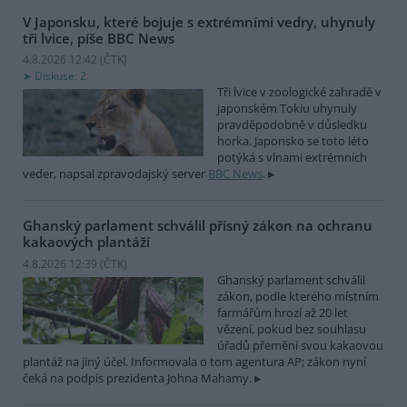
V Japonsku, které bojuje s extrémními vedry, uhynuly
tři lvice, píše BBC News
4.8.2026 12:42 (
ČTK
)
Diskuse: 2
Tři lvice v zoologické zahradě v
japonském Tokiu uhynuly
pravděpodobně v důsledku
horka. Japonsko se toto léto
potýká s vlnami extrémních
veder, napsal zpravodajský server
BBC News
.
Ghanský parlament schválil přísný zákon na ochranu
kakaových plantáží
4.8.2026 12:39 (
ČTK
)
Ghanský parlament schválil
zákon, podle kterého místním
farmářům hrozí až 20 let
vězení, pokud bez souhlasu
úřadů přemění svou kakaovou
plantáž na jiný účel. Informovala o tom agentura AP; zákon nyní
čeká na podpis prezidenta Johna Mahamy.