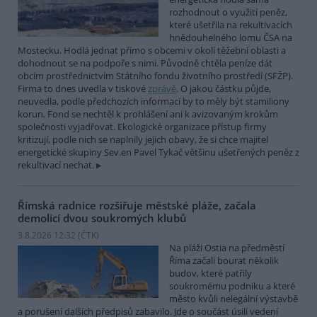
rozhodnout o využití peněz,
které ušetřila na rekultivacích
hnědouhelného lomu ČSA na
Mostecku. Hodlá jednat přímo s obcemi v okolí těžební oblasti a
dohodnout se na podpoře s nimi. Původně chtěla peníze dát
obcím prostřednictvím Státního fondu životního prostředí (SFŽP).
Firma to dnes uvedla v tiskové
zprávě
. O jakou částku půjde,
neuvedla, podle předchozích informací by to měly být stamiliony
korun. Fond se nechtěl k prohlášení ani k avizovaným krokům
společnosti vyjadřovat. Ekologické organizace přístup firmy
kritizují, podle nich se naplnily jejich obavy, že si chce majitel
energetické skupiny Sev.en Pavel Tykač většinu ušetřených peněz z
rekultivací nechat.
Římská radnice rozšiřuje městské pláže, začala
demolicí dvou soukromých klubů
3.8.2026 12:32 (
ČTK
)
Na pláži Ostia na předměstí
Říma začali bourat několik
budov, které patřily
soukromému podniku a které
město kvůli nelegální výstavbě
a porušení dalších předpisů zabavilo. Jde o součást úsilí vedení