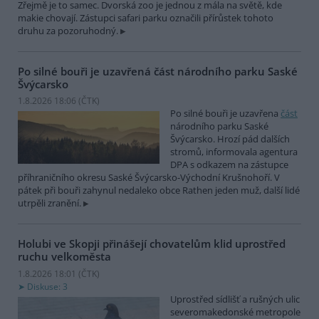
Zřejmě je to samec. Dvorská zoo je jednou z mála na světě, kde
makie chovají. Zástupci safari parku označili přírůstek tohoto
druhu za pozoruhodný.
Po silné bouři je uzavřená část národního parku Saské
Švýcarsko
1.8.2026 18:06 (
ČTK
)
Po silné bouři je uzavřena
část
národního parku Saské
Švýcarsko. Hrozí pád dalších
stromů, informovala agentura
DPA s odkazem na zástupce
příhraničního okresu Saské Švýcarsko-Východní Krušnohoří. V
pátek při bouři zahynul nedaleko obce Rathen jeden muž, další lidé
utrpěli zranění.
Holubi ve Skopji přinášejí chovatelům klid uprostřed
ruchu velkoměsta
1.8.2026 18:01 (
ČTK
)
Diskuse: 3
Uprostřed sídlišť a rušných ulic
severomakedonské metropole