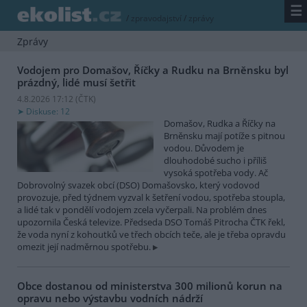
☰
/
zpravodajství
/
zprávy
Zprávy
Vodojem pro Domašov, Říčky a Rudku na Brněnsku byl
prázdný, lidé musí šetřit
4.8.2026 17:12 (
ČTK
)
Diskuse: 12
Domašov, Rudka a Říčky na
Brněnsku mají potíže s pitnou
vodou. Důvodem je
dlouhodobé sucho i příliš
vysoká spotřeba vody. Ač
Dobrovolný svazek obcí (DSO) Domašovsko, který vodovod
provozuje, před týdnem vyzval k šetření vodou, spotřeba stoupla,
a lidé tak v pondělí vodojem zcela vyčerpali. Na problém dnes
upozornila Česká televize. Předseda DSO Tomáš Pitrocha ČTK řekl,
že voda nyní z kohoutků ve třech obcích teče, ale je třeba opravdu
omezit její nadměrnou spotřebu.
Obce dostanou od ministerstva 300 milionů korun na
opravu nebo výstavbu vodních nádrží