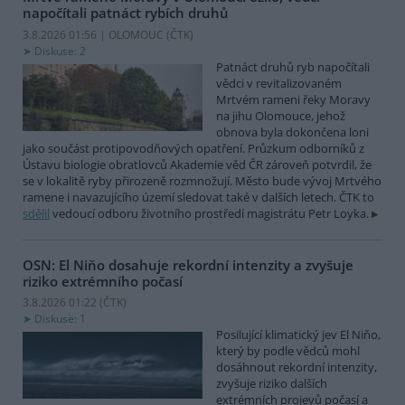
napočítali patnáct rybích druhů
3.8.2026 01:56 | OLOMOUC (
ČTK
)
Diskuse: 2
Patnáct druhů ryb napočítali
vědci v revitalizovaném
Mrtvém rameni řeky Moravy
na jihu Olomouce, jehož
obnova byla dokončena loni
jako součást protipovodňových opatření. Průzkum odborníků z
Ústavu biologie obratlovců Akademie věd ČR zároveň potvrdil, že
se v lokalitě ryby přirozeně rozmnožují. Město bude vývoj Mrtvého
ramene i navazujícího území sledovat také v dalších letech. ČTK to
sdělil
vedoucí odboru životního prostředí magistrátu Petr Loyka.
OSN: El Niňo dosahuje rekordní intenzity a zvyšuje
riziko extrémního počasí
3.8.2026 01:22 (
ČTK
)
Diskuse: 1
Posilující klimatický jev El Niňo,
který by podle vědců mohl
dosáhnout rekordní intenzity,
zvyšuje riziko dalších
extrémních projevů počasí a