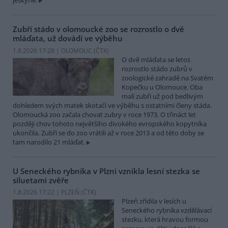
jeskyně.
Zubří stádo v olomoucké zoo se rozrostlo o dvě
mláďata, už dovádí ve výběhu
1.8.2026 17:28 | OLOMOUC (
ČTK
)
O dvě mláďata se letos
rozrostlo stádo zubrů v
zoologické zahradě na Svatém
Kopečku u Olomouce. Oba
malí zubři už pod bedlivým
dohledem svých matek skotačí ve výběhu s ostatními členy stáda.
Olomoucká zoo začala chovat zubry v roce 1973. O třináct let
později chov tohoto největšího divokého evropského kopytníka
ukončila. Zubři se do zoo vrátili až v roce 2013 a od této doby se
tam narodilo 21 mláďat.
U Seneckého rybníka v Plzni vznikla lesní stezka se
siluetami zvěře
1.8.2026 17:22 | PLZEŇ (
ČTK
)
Plzeň zřídila v lesích u
Seneckého rybníka vzdělávací
stezku, která hravou formou