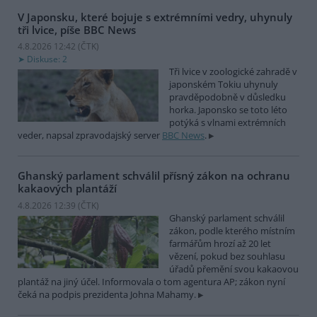
V Japonsku, které bojuje s extrémními vedry, uhynuly
tři lvice, píše BBC News
4.8.2026 12:42 (
ČTK
)
Diskuse: 2
Tři lvice v zoologické zahradě v
japonském Tokiu uhynuly
pravděpodobně v důsledku
horka. Japonsko se toto léto
potýká s vlnami extrémních
veder, napsal zpravodajský server
BBC News
.
Ghanský parlament schválil přísný zákon na ochranu
kakaových plantáží
4.8.2026 12:39 (
ČTK
)
Ghanský parlament schválil
zákon, podle kterého místním
farmářům hrozí až 20 let
vězení, pokud bez souhlasu
úřadů přemění svou kakaovou
plantáž na jiný účel. Informovala o tom agentura AP; zákon nyní
čeká na podpis prezidenta Johna Mahamy.