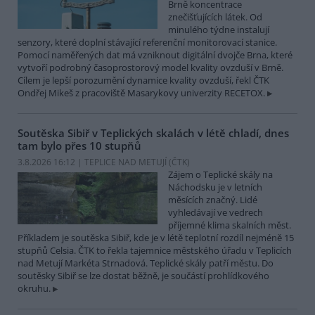
Brně koncentrace
znečišťujících látek. Od
minulého týdne instalují
senzory, které doplní stávající referenční monitorovací stanice.
Pomocí naměřených dat má vzniknout digitální dvojče Brna, které
vytvoří podrobný časoprostorový model kvality ovzduší v Brně.
Cílem je lepší porozumění dynamice kvality ovzduší, řekl ČTK
Ondřej Mikeš z pracoviště Masarykovy univerzity RECETOX.
Soutěska Sibiř v Teplických skalách v létě chladí, dnes
tam bylo přes 10 stupňů
3.8.2026 16:12 | TEPLICE NAD METUJÍ (
ČTK
)
Zájem o Teplické skály na
Náchodsku je v letních
měsících značný. Lidé
vyhledávají ve vedrech
příjemné klima skalních měst.
Příkladem je soutěska Sibiř, kde je v létě teplotní rozdíl nejméně 15
stupňů Celsia. ČTK to řekla tajemnice městského úřadu v Teplicích
nad Metují Markéta Strnadová. Teplické skály patří městu. Do
soutěsky Sibiř se lze dostat běžně, je součástí prohlídkového
okruhu.