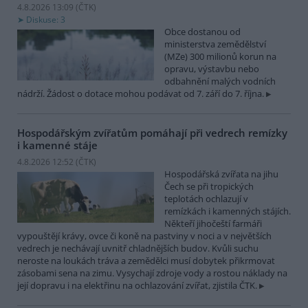
4.8.2026 13:09 (
ČTK
)
Diskuse: 3
Obce dostanou od
ministerstva zemědělství
(MZe) 300 milionů korun na
opravu, výstavbu nebo
odbahnění malých vodních
nádrží. Žádost o dotace mohou podávat od 7. září do 7. října.
Hospodářským zvířatům pomáhají při vedrech remízky
i kamenné stáje
4.8.2026 12:52 (
ČTK
)
Hospodářská zvířata na jihu
Čech se při tropických
teplotách ochlazují v
remízkách i kamenných stájích.
Někteří jihočeští farmáři
vypouštějí krávy, ovce či koně na pastviny v noci a v největších
vedrech je nechávají uvnitř chladnějších budov. Kvůli suchu
neroste na loukách tráva a zemědělci musí dobytek přikrmovat
zásobami sena na zimu. Vysychají zdroje vody a rostou náklady na
její dopravu i na elektřinu na ochlazování zvířat, zjistila ČTK.