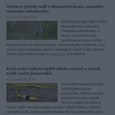
Ochránci přírody našli v Moravském krasu vzácného
modráska očkovaného
4.8.2026 01:58 (
ČTK
)
Ochránci přírody našli v CHKO
Moravský kras vzácného
modráska očkovaného. K
životu a rozmnožování
potřebuje porosty rostliny
krvavec toten na vlhčích loukách i vhodné druhy mravenců. Ti se
starají o jeho housenky, které si odnášejí do svých hnízd. Správa
CHKO o tom informovala na
webových
stránkách.
Kvůli suchu Vyškov rozšířil zálivku stromů a zeleně,
zvýšil i počet pracovníků
4.8.2026 00:15 (
ČTK
)
Kvůli přetrvávajícímu suchu
zvýšil Vyškov počet
pracovníků, kteří se starají o
zalévání stromů a zeleně.
Suchem nejvíc trpí břízy a
smrky. Kvůli nutnosti zavlažovat letos i tříleté dřeviny, vzrostla
spotřeba vody. Zatímco před několika lety by stačilo okolo šesti