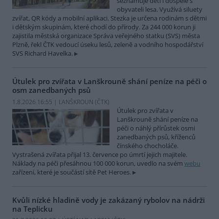
seznamuje děti i dospělé s
obyvateli lesa. Využívá siluety
zvířat, QR kódy a mobilní aplikaci. Stezka je určena rodinám s dětmi
i dětským skupinám, které chodí do přírody. Za 244 000 korun ji
zajistila městská organizace Správa veřejného statku (SVS) města
Plzně, řekl ČTK vedoucí úseku lesů, zeleně a vodního hospodářství
SVS Richard Havelka.
Útulek pro zvířata v Lanškrouně shání peníze na péči o
osm zanedbaných psů
1.8.2026 16:55 | LANŠKROUN (
ČTK
)
Útulek pro zvířata v
Lanškrouně shání peníze na
péči o náhlý přírůstek osmi
zanedbaných psů, kříženců
čínského chocholáče.
Vystrašená zvířata přijal 13. července po úmrtí jejich majitele.
Náklady na péči přesáhnou 100 000 korun, uvedlo na svém
webu
zařízení, které je součástí sítě Pet Heroes.
Kvůli nízké hladině vody je zakázaný rybolov na nádrži
na Teplicku