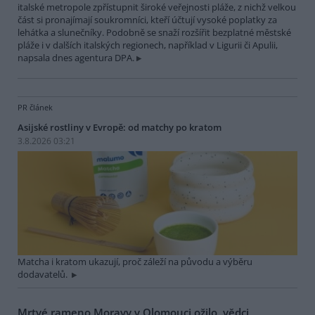
italské metropole zpřístupnit široké veřejnosti pláže, z nichž velkou
část si pronajímají soukromníci, kteří účtují vysoké poplatky za
lehátka a slunečníky. Podobně se snaží rozšířit bezplatné městské
pláže i v dalších italských regionech, například v Ligurii či Apulii,
napsala dnes agentura DPA.
PR článek
Asijské rostliny v Evropě: od matchy po kratom
3.8.2026 03:21
Matcha i kratom ukazují, proč záleží na původu a výběru
dodavatelů.
Mrtvé rameno Moravy v Olomouci ožilo, vědci