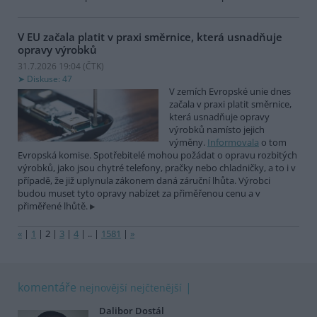
V EU začala platit v praxi směrnice, která usnadňuje
opravy výrobků
31.7.2026 19:04 (
ČTK
)
Diskuse: 47
V zemích Evropské unie dnes
začala v praxi platit směrnice,
která usnadňuje opravy
výrobků namísto jejich
výměny.
Informovala
o tom
Evropská komise. Spotřebitelé mohou požádat o opravu rozbitých
výrobků, jako jsou chytré telefony, pračky nebo chladničky, a to i v
případě, že již uplynula zákonem daná záruční lhůta. Výrobci
budou muset tyto opravy nabízet za přiměřenou cenu a v
přiměřené lhůtě.
«
|
1
|
2
|
3
|
4
|
..
|
1581
|
»
komentáře
nejnovější
nejčtenější
Dalibor Dostál