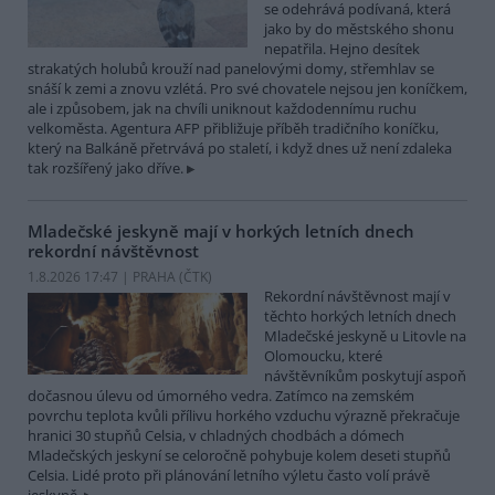
se odehrává podívaná, která
jako by do městského shonu
nepatřila. Hejno desítek
strakatých holubů krouží nad panelovými domy, střemhlav se
snáší k zemi a znovu vzlétá. Pro své chovatele nejsou jen koníčkem,
ale i způsobem, jak na chvíli uniknout každodennímu ruchu
velkoměsta. Agentura AFP přibližuje příběh tradičního koníčku,
který na Balkáně přetrvává po staletí, i když dnes už není zdaleka
tak rozšířený jako dříve.
Mladečské jeskyně mají v horkých letních dnech
rekordní návštěvnost
1.8.2026 17:47 | PRAHA (
ČTK
)
Rekordní návštěvnost mají v
těchto horkých letních dnech
Mladečské jeskyně u Litovle na
Olomoucku, které
návštěvníkům poskytují aspoň
dočasnou úlevu od úmorného vedra. Zatímco na zemském
povrchu teplota kvůli přílivu horkého vzduchu výrazně překračuje
hranici 30 stupňů Celsia, v chladných chodbách a dómech
Mladečských jeskyní se celoročně pohybuje kolem deseti stupňů
Celsia. Lidé proto při plánování letního výletu často volí právě