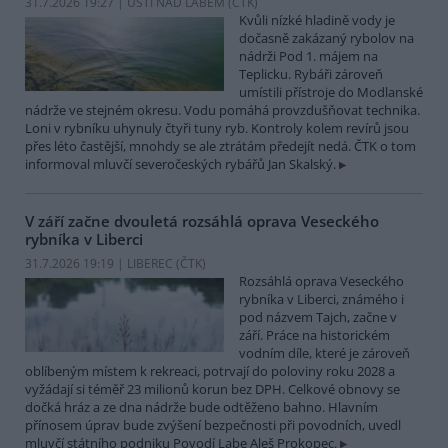
31.7.2026 19:27 | ÚSTÍ NAD LABEM (
ČTK
)
Kvůli nízké hladině vody je
dočasně zakázaný rybolov na
nádrži Pod 1. májem na
Teplicku. Rybáři zároveň
umístili přístroje do Modlanské
nádrže ve stejném okresu. Vodu pomáhá provzdušňovat technika.
Loni v rybníku uhynuly čtyři tuny ryb. Kontroly kolem revírů jsou
přes léto častější, mnohdy se ale ztrátám předejít nedá. ČTK o tom
informoval mluvčí severočeských rybářů Jan Skalský.
V září začne dvouletá rozsáhlá oprava Veseckého
rybníka v Liberci
31.7.2026 19:19 | LIBEREC (
ČTK
)
Rozsáhlá oprava Veseckého
rybníka v Liberci, známého i
pod názvem Tajch, začne v
září. Práce na historickém
vodním díle, které je zároveň
oblíbeným místem k rekreaci, potrvají do poloviny roku 2028 a
vyžádají si téměř 23 milionů korun bez DPH. Celkové obnovy se
dočká hráz a ze dna nádrže bude odtěženo bahno. Hlavním
přínosem úprav bude zvýšení bezpečnosti při povodních, uvedl
mluvčí státního podniku Povodí Labe Aleš Prokopec.