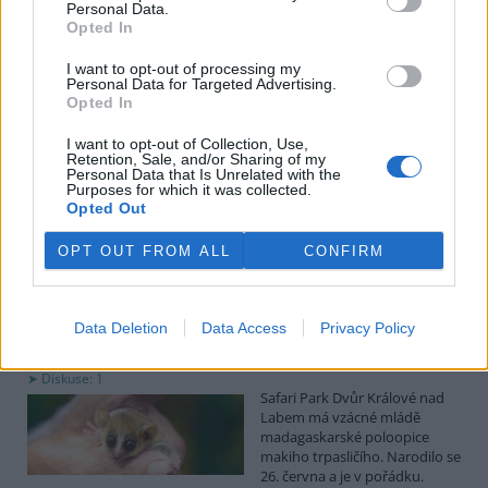
uvedl předseda spolku Čmelák Jan Korytář.
Personal Data.
Opted In
Sklizeň bylinek na Pardubicku je náročná a trvá měsíce
I want to opt-out of processing my
Personal Data for Targeted Advertising.
2.8.2026 18:12 | KŘIČEŇ (
ČTK
)
Opted In
Sklizeň léčivých bylinek je
mnohem náročnější než
I want to opt-out of Collection, Use,
běžných zemědělských plodin.
Retention, Sale, and/or Sharing of my
Zatímco obilí zvládnou
Personal Data that Is Unrelated with the
Purposes for which it was collected.
zemědělci sklidit během
Opted Out
několika týdnů, u bylinek práce trvá měsíce. V Křični na Pardubicku
o tom vědí své, na Statku Junek vrcholí jedna z nejnáročnějších
částí sezony. ČTK to řekla majitelka hospodářství Iva Junková.
OPT OUT FROM ALL
CONFIRM
Safari Park Dvůr Králové nad Labem má vzácné mládě
Data Deletion
Data Access
Privacy Policy
makiho trpasličího
2.8.2026 18:04 | DVŮR KRÁLOVÉ NAD LABEM (
ČTK
)
Diskuse: 1
Safari Park Dvůr Králové nad
Labem má vzácné mládě
madagaskarské poloopice
makiho trpasličího. Narodilo se
26. června a je v pořádku.