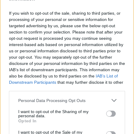
Českolipsku chystá obnovu
pomníku v Olšině. Připomínat
If you wish to opt-out of the sale, sharing to third parties, or
bude příběh místní kdysi
processing of your personal or sensitive information for
významné obce s poštou,
četnickou stanicí i několika hostinci, která zanikla zhruba před 80
targeted advertising by us, please use the below opt-out
lety kvůli zřízení vojenského výcvikového prostoru Ralsko.
section to confirm your selection. Please note that after your
Opravený pomník chce geopark ukázat na konci srpna při akci
opt-out request is processed you may continue seeing
Proměny, která každoročně připomíná historii zaniklých obcí z
interest-based ads based on personal information utilized by
tohoto území. ČTK o tom informovala ředitelka Národního
us or personal information disclosed to third parties prior to
geoparku Ralsko Lenka Mrázová.
your opt-out. You may separately opt-out of the further
disclosure of your personal information by third parties on the
Čeští a němečtí ochránci přírody obnoví biodiverzitu
IAB’s list of downstream participants. This information may
kolem Liberce a Žitavy
also be disclosed by us to third parties on the
IAB’s List of
2.8.2026 18:32 | LIBEREC (
ČTK
)
Downstream Participants
that may further disclose it to other
Čeští a němečtí ochránci
third parties.
přírody chtějí obnovit
biologickou rozmanitost na
Personal Data Processing Opt Outs
více než 150 hektarech
zemědělské, příměstské a lesní
I want to opt-out of the Sharing of my
krajiny v okolí Liberce a německé Žitavy. Na společném
personal data.
přeshraničním projektu budou spolupracovat tři organizace:
Opted In
Čmelák – Společnost přátel přírody, Centrum ochrany přírody
Žitavské hory a Mezinárodní centrum setkávání St. Marienthal,
I want to opt-out of the Sale of my