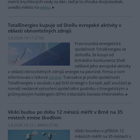
metrů krychlových vody za den, teď je to zhruba dvojnásobek,
uvedlo město na
webu
.
TotalEnergies kupuje od Shellu evropské aktivity v
oblasti obnovitelných zdrojů
3.8.2026 19:17 (
ČTK
)
Francouzská energetická
společnost TotalEnergies se
dohodla, že koupí od
britského konkurenta Shell
veškeré jeho evropské aktivity
v oblasti obnovitelných zdrojů energie na pevnině. Firma o tom
informovala v tiskové
zprávě
. Transakce je podle společnosti
TotalEnergies v souladu s její širší strategií v Evropě, jejíž součástí je
rovněž nedávné vytvoření společného podniku s Energetickým a
průmyslovým holdingem (EPH) miliardáře Daniela Křetínského.
Vědci budou po dobu 12 měsíců měřit v Brně na 35
místech emise škodlivin
3.8.2026 19:12 | BRNO (
ČTK
)
Vědci boudou v příštích 12
měsících měřit na 35 místech v