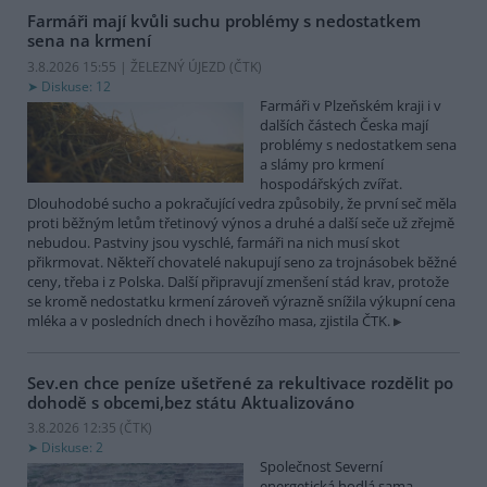
Farmáři mají kvůli suchu problémy s nedostatkem
sena na krmení
3.8.2026 15:55 | ŽELEZNÝ ÚJEZD (
ČTK
)
Diskuse: 12
Farmáři v Plzeňském kraji i v
dalších částech Česka mají
problémy s nedostatkem sena
a slámy pro krmení
hospodářských zvířat.
Dlouhodobé sucho a pokračující vedra způsobily, že první seč měla
proti běžným letům třetinový výnos a druhé a další seče už zřejmě
nebudou. Pastviny jsou vyschlé, farmáři na nich musí skot
přikrmovat. Někteří chovatelé nakupují seno za trojnásobek běžné
ceny, třeba i z Polska. Další připravují zmenšení stád krav, protože
se kromě nedostatku krmení zároveň výrazně snížila výkupní cena
mléka a v posledních dnech i hovězího masa, zjistila ČTK.
Sev.en chce peníze ušetřené za rekultivace rozdělit po
dohodě s obcemi,bez státu
Aktualizováno
3.8.2026 12:35 (
ČTK
)
Diskuse: 2
Společnost Severní
energetická hodlá sama