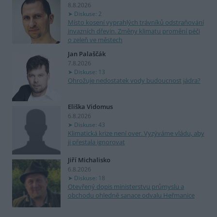
8.8.2026
Diskuse: 2
Místo kosení vyprahlých trávníků odstraňování
invazních dřevin. Změny klimatu promění péči
o zeleň ve městech
Jan Palaščák
7.8.2026
Diskuse: 13
Ohrožuje nedostatek vody budoucnost jádra?
Eliška Vidomus
6.8.2026
Diskuse: 43
Klimatická krize není over. Vyzýváme vládu, aby
ji přestala ignorovat
Jiří Michalisko
6.8.2026
Diskuse: 18
Otevřený dopis ministerstvu průmyslu a
obchodu ohledně sanace odvalu Heřmanice