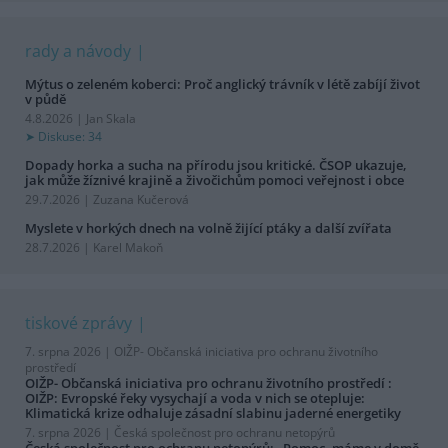
rady a návody
Mýtus o zeleném koberci: Proč anglický trávník v létě zabíjí život
v půdě
4.8.2026 | Jan Skala
Diskuse: 34
Dopady horka a sucha na přírodu jsou kritické. ČSOP ukazuje,
jak může žíznivé krajině a živočichům pomoci veřejnost i obce
29.7.2026 | Zuzana Kučerová
Myslete v horkých dnech na volně žijící ptáky a další zvířata
28.7.2026 | Karel Makoň
tiskové zprávy
7. srpna 2026 |
OIŽP- Občanská iniciativa pro ochranu životního
prostředí
OIŽP- Občanská iniciativa pro ochranu životního prostředí :
OIŽP: Evropské řeky vysychají a voda v nich se otepluje:
Klimatická krize odhaluje zásadní slabinu jaderné energetiky
7. srpna 2026 |
Česká společnost pro ochranu netopýrů
Česká společnost pro ochranu netopýrů: „Pomoc, máme v domě