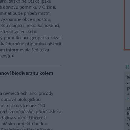
rk Ralsko na Českolipsku
á obnovu pomníku v Olšině.
mínat bude příběh místní
 významné obce s poštou,
ckou stanicí i několika hostinci,
 zřízení vojenského
ný pomník chce geopark ukázat
á každoročně připomíná historii
tom informovala ředitelka
zová.
bnoví biodiverzitu kolem
M
a
p
 a němečtí ochránci přírody
4
í obnovit biologickou
nitost na více než 150
D
rech zemědělské, příměstské a
k
 krajiny v okolí Liberce a
ž
aničním projektu budou
v
 Společnost přátel přírody,