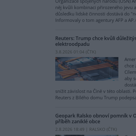
Organizace spojených národů (OSN) An
něj kvůli kombinaci přirozeného jevu 
důsledku lidské činnosti dostává do 
Informovaly o tom agentury AFP a AP.
Reuters: Trump chce kvůli důležit
elektroodpadu
3.8.2026 01:04 (
ČTK
)
Amer
chce 
Cílem
aby s
dostá
snížit závislost na Číně v této oblasti
Reuters z Bílého domu Trump podepsal
Geopark Ralsko obnoví pomník v O
příběh zaniklé obce
2.8.2026 18:49 | RALSKO (
ČTK
)