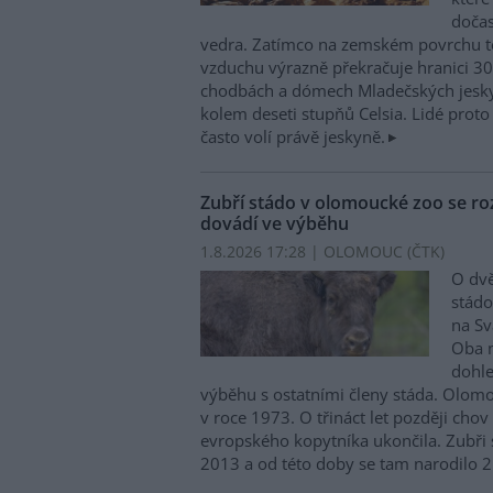
doča
vedra. Zatímco na zemském povrchu te
vzduchu výrazně překračuje hranici 30
chodbách a dómech Mladečských jesky
kolem deseti stupňů Celsia. Lidé proto 
často volí právě jeskyně.
Zubří stádo v olomoucké zoo se ro
dovádí ve výběhu
1.8.2026 17:28 | OLOMOUC (
ČTK
)
O dvě
stádo
na S
Oba m
dohle
výběhu s ostatními členy stáda. Olom
v roce 1973. O třináct let později cho
evropského kopytníka ukončila. Zubři s
2013 a od této doby se tam narodilo 2