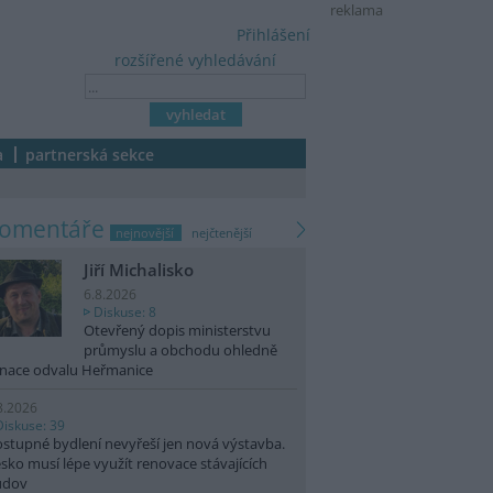
reklama
Přihlášení
rozšířené vyhledávání
a
partnerská sekce
komentáře
nejnovější
nejčtenější
Jiří Michalisko
6.8.2026
Diskuse: 8
Otevřený dopis ministerstvu
průmyslu a obchodu ohledně
nace odvalu Heřmanice
8.2026
Diskuse: 39
stupné bydlení nevyřeší jen nová výstavba.
sko musí lépe využít renovace stávajících
udov