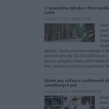
U Seneckého rybníka v Plzni vznikla
zvěře
1.8.2026 17:22 | PLZEŇ (
ČTK
)
Plzeň
rybní
hravo
dospě
silue
aplikaci. Stezka je určena rodinám s d
chodí do přírody. Za 244 000 korun ji 
Správa veřejného statku (SVS) města P
lesů, zeleně a vodního hospodářství S
Útulek pro zvířata v Lanškrouně sh
zanedbaných psů
1.8.2026 16:55 | LANŠKROUN (
ČTK
)
Útule
shání
přírů