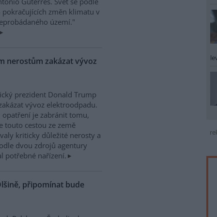
tónio Guterres. Svět se podle
a pokračujících změn klimatu v
"neprobádaného území."
le
ým nerostům zakázat vývoz
ický prezident Donald Trump
zakázat vývoz elektroodpadu.
 opatření je zabránit tomu,
e touto cestou ze země
re
valy kriticky důležité nerosty a
. Podle dvou zdrojů agentury
 potřebné nařízení.
lšině, připomínat bude