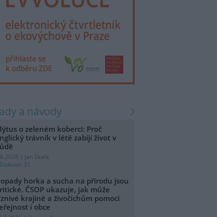
rady a návody
ýtus o zeleném koberci: Proč
nglický trávník v létě zabíjí život v
ůdě
.8.2026 | Jan Skala
Diskuse: 31
opady horka a sucha na přírodu jsou
ritické. ČSOP ukazuje, jak může
íznivé krajině a živočichům pomoci
eřejnost i obce