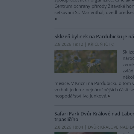
Centrum ochrany přírody Žitavské ho
setkávání St. Marienthal, uvedl předse
Sklizeň bylinek na Pardubicku je n
2.8.2026 18:12 | KŘIČEŇ (
ČTK
)
Skliz
nároč
zeměd
zvlád
někol
měsíce. V Křični na Pardubicku o tom v
vrcholí jedna z nejnáročnějších částí s
hospodářství Iva Junková.
Safari Park Dvůr Králové nad Lab
trpasličího
2.8.2026 18:04 | DVŮR KRÁLOVÉ NAD L