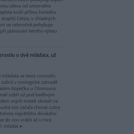
snou úlevu od úmorného
plota kvůli přílivu horkého
 stupňů Celsia, v chladných
ní se celoročně pohybuje
při plánování letního výletu
zrostlo o dvě mláďata, už
 mláďata se letos rozrostlo
 zubrů v zoologické zahradě
vatém Kopečku u Olomouce.
alí zubři už pod bedlivým
dem svých matek skotačí ve
oucká zoo začala chovat zubry
v tohoto největšího divokého
e do zoo vrátili až v roce
1 mláďat.