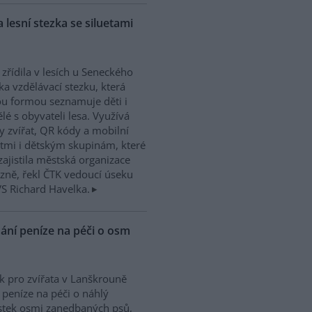
 lesní stezka se siluetami
 zřídila v lesích u Seneckého
ka vzdělávací stezku, která
u formou seznamuje děti i
lé s obyvateli lesa. Využívá
ty zvířat, QR kódy a mobilní
ětmi i dětským skupinám, které
zajistila městská organizace
lzně, řekl ČTK vedoucí úseku
VS Richard Havelka.
ání peníze na péči o osm
k pro zvířata v Lanškrouně
 peníze na péči o náhlý
stek osmi zanedbaných psů,