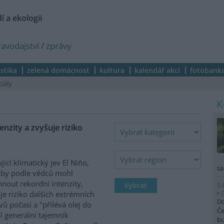
í a ekologii
ravodajství
/
zprávy
istika
zelená domácnost
kultura
kalendář akcí
fotobank
ciály
nzity a zvyšuje riziko
ující klimatický jev El Niňo,
sa
 by podle vědců mohl
nout rekordní intenzity,
5.
je riziko dalších extrémních
Do
vů počasí a "přilévá olej do
Če
al generální tajemník
b