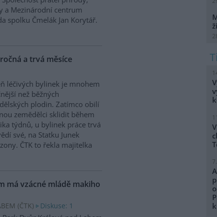
2
ry a Mezinárodní centrum
M
da spolku Čmelák Jan Korytář.
ž
2
áročná a trvá měsíce
1
V
eň léčivých bylinek je mnohem
v
nější než běžných
k
ělských plodin. Zatímco obilí
nou zemědělci sklidit během
1
ika týdnů, u bylinek práce trvá
V
ědí své, na Statku Junek
c
T
ezony. ČTK to řekla majitelka
7
A
p
em má vzácné mládě makiho
o
P
ABEM (
ČTK
)
Diskuse: 1
k