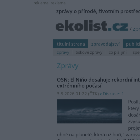
reklama
reklama
zprávy o přírodě, životním prostřed
/
zp
titulní strana
zpravodajství
public
zprávy
tiskové zprávy
co píší jiní
spe
Zprávy
OSN: El Niňo dosahuje rekordní inte
extrémního počasí
3.8.2026 01:22 (
ČTK
)
Diskuse: 1
Posil
který
dosáh
zvyšu
proje
ohně na planetě, která už hoří," varov