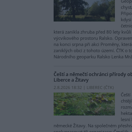
Geopa
chyst
Připo
kdysi
četni
která zanikla zhruba před 80 lety kvůli
výcvikového prostoru Ralsko. Oprave
na konci srpna při akci Proměny, kter
zaniklých obcí z tohoto území. ČTK o 
Národního geoparku Ralsko Lenka Mrá
Čeští a němečtí ochránci přírody o
Liberce a Žitavy
2.8.2026 18:32 | LIBEREC (
ČTK
)
Čeští
chtěj
rozma
hekta
lesní
německé Žitavy. Na společném přeshr
spolupracovat tři organizace: Čmelák –