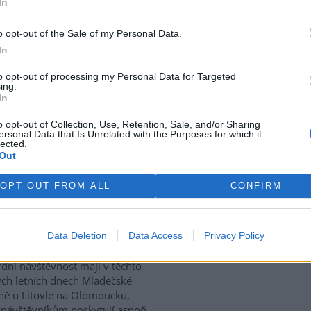
In
o opt-out of the Sale of my Personal Data.
třed sídlišť a rušných ulic
In
romakedonské metropole se
ává podívaná, která jako by
to opt-out of processing my Personal Data for Targeted
ing.
stského shonu nepatřila.
In
 desítek strakatých holubů
v se snáší k zemi a znovu
o opt-out of Collection, Use, Retention, Sale, and/or Sharing
oníčkem, ale i způsobem, jak na
ersonal Data that Is Unrelated with the Purposes for which it
lected.
velkoměsta. Agentura AFP
Out
který na Balkáně přetrvává po
 rozšířený jako dříve.
OPT OUT FROM ALL
CONFIRM
letních dnech rekordní
Data Deletion
Data Access
Privacy Policy
rek
dní návštěvnost mají v těchto
ch letních dnech Mladečské
ně u Litovle na Olomoucku,
 návštěvníkům poskytují aspoň