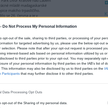
i Park Dvůr Králové nad Labem
zácné mládě madagaskarské
pice makiho trpasličího.
ilo se 26. června a je v
ku. Zřejmě je to samec.
8
 kde makie chovají. Zástupci
K
 -
Do Not Process My Personal Information
O
 druhu za pozoruhodný.
9
to opt-out of the sale, sharing to third parties, or processing of your per
O
formation for targeted advertising by us, please use the below opt-out s
rodního parku Saské
s
r selection. Please note that after your opt-out request is processed y
eing interest-based ads based on personal information utilized by us or
1
disclosed to third parties prior to your opt-out. You may separately opt-
(
lné bouři je uzavřena
část
H
losure of your personal information by third parties on the IAB’s list of
ního parku Saské Švýcarsko.
p
. This information may also be disclosed by us to third parties on the
IA
 pád dalších stromů,
a
Participants
that may further disclose it to other third parties.
movala agentura DPA s
em na zástupce příhraničního
ohoří. V pátek při bouři
, další lidé utrpěli zranění.
l Data Processing Opt Outs
o opt-out of the Sharing of my personal data.
lům klid uprostřed ruchu