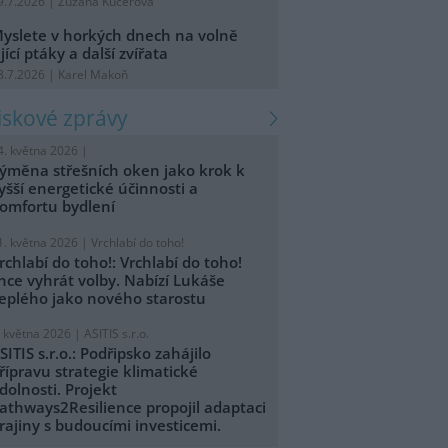
9.7.2026 | Zuzana Kučerová
yslete v horkých dnech na volně
ijící ptáky a další zvířata
8.7.2026 | Karel Makoň
tiskové zprávy
4. května 2026 |
ýměna střešních oken jako krok k
yšší energetické účinnosti a
omfortu bydlení
1. května 2026 |
Vrchlabí do toho!
rchlabí do toho!: Vrchlabí do toho!
hce vyhrát volby. Nabízí Lukáše
eplého jako nového starostu
. května 2026 |
ASITIS s.r.o.
SITIS s.r.o.: Podřipsko zahájilo
řípravu strategie klimatické
dolnosti. Projekt
athways2Resilience propojil adaptaci
rajiny s budoucími investicemi.