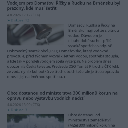
Vodojem pro Domašov, Říčky a Rudku na Brněnsku byl
prázdný, lidé musí šetřit
4.8.2026 17:12 (
ČTK
)
Diskuse: 12
Domašov, Rudka a Říčky na
Brněnsku mají potíže s pitnou
vodou. Důvodem je
dlouhodobé sucho i příliš
vysoká spotřeba vody. Ač
Dobrovolný svazek obcí (DSO) Domašovsko, který vodovod
provozuje, před týdnem vyzval k šetření vodou, spotřeba stoupla,
a lidé tak v pondělí vodojem zcela vyčerpali. Na problém dnes
upozornila Česká televize. Předseda DSO Tomáš Pitrocha ČTK řekl,
že voda nyní z kohoutků ve třech obcích teče, ale je třeba opravdu
omezit její nadměrnou spotřebu.
Obce dostanou od ministerstva 300 milionů korun na
opravu nebo výstavbu vodních nádrží
4.8.2026 13:09 (
ČTK
)
Diskuse: 3
Obce dostanou od
ministerstva zemědělství
(MZe) 300 milionů korun na