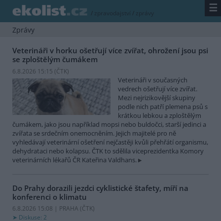
☰
/
zpravodajství
/
zprávy
Zprávy
Veterináři v horku ošetřují více zvířat, ohrožení jsou psi
se zploštělým čumákem
6.8.2026 15:15 (
ČTK
)
Veterináři v současných
vedrech ošetřují více zvířat.
Mezi nejrizikovější skupiny
podle nich patří plemena psů s
krátkou lebkou a zploštělým
čumákem, jako jsou například mopsi nebo buldočci, starší jedinci a
zvířata se srdečním onemocněním. Jejich majitelé pro ně
vyhledávají veterinární ošetření nejčastěji kvůli přehřátí organismu,
dehydrataci nebo kolapsu. ČTK to sdělila viceprezidentka Komory
veterinárních lékařů ČR Kateřina Valdhans.
Do Prahy dorazili jezdci cyklistické štafety, míří na
konferenci o klimatu
6.8.2026 15:08 | PRAHA (
ČTK
)
Diskuse: 2