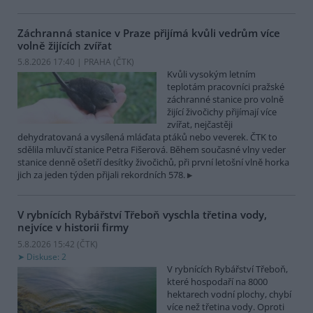
Záchranná stanice v Praze přijímá kvůli vedrům více
volně žijících zvířat
5.8.2026 17:40 | PRAHA (
ČTK
)
Kvůli vysokým letním
teplotám pracovníci pražské
záchranné stanice pro volně
žijící živočichy přijímají více
zvířat, nejčastěji
dehydratovaná a vysílená mláďata ptáků nebo veverek. ČTK to
sdělila mluvčí stanice Petra Fišerová. Během současné vlny veder
stanice denně ošetří desítky živočichů, při první letošní vlně horka
jich za jeden týden přijali rekordních 578.
V rybnících Rybářství Třeboň vyschla třetina vody,
nejvíce v historii firmy
5.8.2026 15:42 (
ČTK
)
Diskuse: 2
V rybnících Rybářství Třeboň,
které hospodaří na 8000
hektarech vodní plochy, chybí
více než třetina vody. Oproti