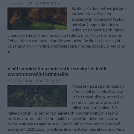
5.8.2026 11:20 | BOZKOV (
ČTK
)
Bozkovské dolomitové jeskyně
na Semilsku zažívají za
současných tropických teplot
nečekaný nápor. Jde sice o
jedno z nejchladnějších míst v
Libereckém kraji, které má stálou teplotu mezi 7,5 až devíti stupni
Celsia, přesto v minulosti podle vedoucího Bozkovských jeskyní
Dušana Milky k nim lidé přicházeli spíše v době, když bylo nevlídno.
V pěti zemích Amazonie zatkli stovky lidí kvůli
environmentální kriminalitě
5.8.2026 10:34 | BOGOTÁ (
ČTK
)
Policisté v pěti zemích ležících
v Amazonii pozatýkali stovky
lidí a zabavili dřevo, minerály i
zvířata v hodnotě přes 280
milionů dolarů (kolem 5,9
miliard korun) při jednom z největších koordinovaných zásahů
proti environmentální kriminalitě v největším deštném pralese
světa. Napsala to agentura AP, podle níž se do operace nazvané
Zelený štít 2026 zapojily Bolívie, Brazílie, Kolumbie, Ekvádor a Peru.