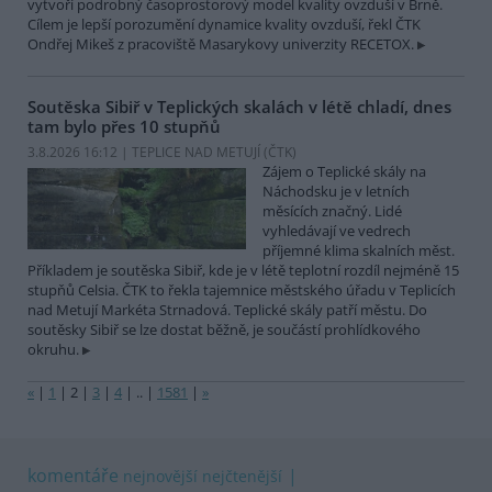
vytvoří podrobný časoprostorový model kvality ovzduší v Brně.
Cílem je lepší porozumění dynamice kvality ovzduší, řekl ČTK
Ondřej Mikeš z pracoviště Masarykovy univerzity RECETOX.
Soutěska Sibiř v Teplických skalách v létě chladí, dnes
tam bylo přes 10 stupňů
3.8.2026 16:12 | TEPLICE NAD METUJÍ (
ČTK
)
Zájem o Teplické skály na
Náchodsku je v letních
měsících značný. Lidé
vyhledávají ve vedrech
příjemné klima skalních měst.
Příkladem je soutěska Sibiř, kde je v létě teplotní rozdíl nejméně 15
stupňů Celsia. ČTK to řekla tajemnice městského úřadu v Teplicích
nad Metují Markéta Strnadová. Teplické skály patří městu. Do
soutěsky Sibiř se lze dostat běžně, je součástí prohlídkového
okruhu.
«
|
1
|
2
|
3
|
4
|
..
|
1581
|
»
komentáře
nejnovější
nejčtenější