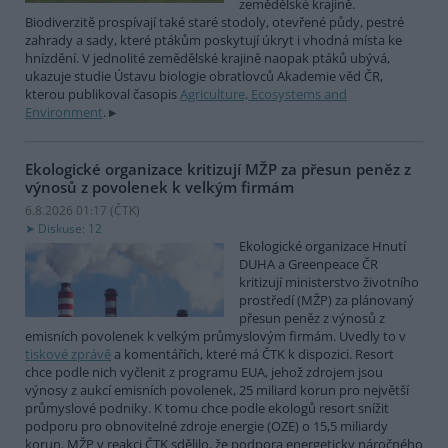
zemědělské krajině.
Biodiverzitě prospívají také staré stodoly, otevřené půdy, pestré
zahrady a sady, které ptákům poskytují úkryt i vhodná místa ke
hnízdění. V jednolité zemědělské krajině naopak ptáků ubývá,
ukazuje studie Ústavu biologie obratlovců Akademie věd ČR,
kterou publikoval časopis
Agriculture, Ecosystems and
Environment
.
Ekologické organizace kritizují MŽP za přesun peněz z
výnosů z povolenek k velkým firmám
6.8.2026 01:17 (
ČTK
)
Diskuse: 12
Ekologické organizace Hnutí
DUHA a Greenpeace ČR
kritizují ministerstvo životního
prostředí (MŽP) za plánovaný
přesun peněz z výnosů z
emisních povolenek k velkým průmyslovým firmám. Uvedly to v
tiskové zprávě
a komentářích, které má ČTK k dispozici. Resort
chce podle nich vyčlenit z programu EUA, jehož zdrojem jsou
výnosy z aukcí emisních povolenek, 25 miliard korun pro největší
průmyslové podniky. K tomu chce podle ekologů resort snížit
podporu pro obnovitelné zdroje energie (OZE) o 15,5 miliardy
korun. MŽP v reakci ČTK sdělilo, že podpora energeticky náročného