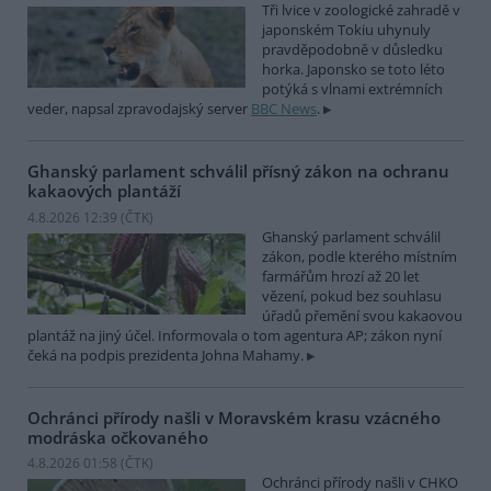
Tři lvice v zoologické zahradě v
japonském Tokiu uhynuly
pravděpodobně v důsledku
horka. Japonsko se toto léto
potýká s vlnami extrémních
veder, napsal zpravodajský server
BBC News
.
Ghanský parlament schválil přísný zákon na ochranu
kakaových plantáží
4.8.2026 12:39 (
ČTK
)
Ghanský parlament schválil
zákon, podle kterého místním
farmářům hrozí až 20 let
vězení, pokud bez souhlasu
úřadů přemění svou kakaovou
plantáž na jiný účel. Informovala o tom agentura AP; zákon nyní
čeká na podpis prezidenta Johna Mahamy.
Ochránci přírody našli v Moravském krasu vzácného
modráska očkovaného
4.8.2026 01:58 (
ČTK
)
Ochránci přírody našli v CHKO