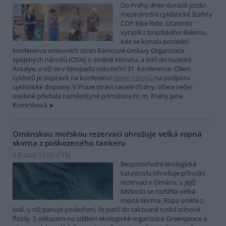
Do Prahy dnes dorazili jezdci
mezinárodní cyklistické štafety
COP Bike Ride. Účastníci
vyrazili z brazilského Belému,
kde se konala poslední
konference smluvních stran Rámcové úmluvy Organizace
spojených národů (OSN) o změně klimatu, a míří do turecké
Antalye, v níž se v listopadu uskuteční 31. konference. Cílem
cyklistů je dopravit na konferenci
deset návrhů
na podporu
cyklistické dopravy. V Praze stráví necelé tři dny. Včera večer
osobně přivítala náměstkyně primátora hl. m. Prahy Jana
Komrsková.
Ománskou mořskou rezervaci ohrožuje velká ropná
skvrna z poškozeného tankeru
6.8.2026 15:03 (
ČTK
)
Bezprostřední ekologická
katastrofa ohrožuje přírodní
rezervaci v Ománu, v jejíž
blízkosti se rozšířila velká
ropná skvrna. Ropa unikla z
lodi, u níž panuje podezření, že patří do takzvané ruské stínové
flotily. S odkazem na sdělení ekologické organizace Greenpeace a