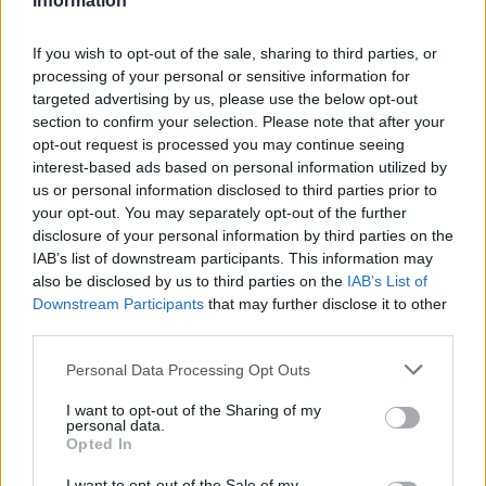
Information
If you wish to opt-out of the sale, sharing to third parties, or
Ministerstvo v kauze haldy Heřmanice rozhodlo, že
viník neexistuje
processing of your personal or sensitive information for
targeted advertising by us, please use the below opt-out
4.8.2026 19:12 | OSTRAVA (
ČTK
)
section to confirm your selection. Please note that after your
Diskuse: 2
Za škodu za zavezení haldy
opt-out request is processed you may continue seeing
Heřmanice v Ostravě statisíci
interest-based ads based on personal information utilized by
tunami odpadu není podle
us or personal information disclosed to third parties prior to
ministerstva životního
your opt-out. You may separately opt-out of the further
prostředí (MŽP) nikdo
disclosure of your personal information by third parties on the
odpovědný a neexistuje oficiální viník. O rozhodnutí resortu
informoval
web
Seznam Zprávy. Kauzu čtyři roky prošetřovali
IAB’s list of downstream participants. This information may
odborníci z České inspekce životního prostředí (ČIŽP), letos na jaře
also be disclosed by us to third parties on the
IAB’s List of
ji převzalo ministerstvo. Ani po letech vyšetřování nebylo podle
Downstream Participants
that may further disclose it to other
webu známo, co přesně se v haldě skrývá, inspekce si proto loni
third parties.
objednala sérii vrtů a následných analýz odebraných vzorků. Práce
ale měl podle webu minulý měsíc zastavit šéf úřadu Pavel Straka
Personal Data Processing Opt Outs
pro jejich nadbytečnost.
I want to opt-out of the Sharing of my
personal data.
Dvě polské tepelné elektrárny omezují provoz kvůli
Opted In
nízké hladině Visly
4.8.2026 18:35 (
ČTK
)
I want to opt-out of the Sale of my