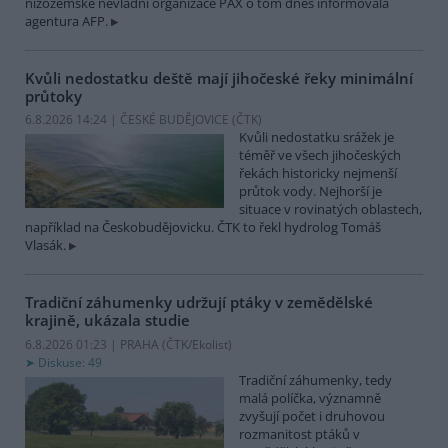
nizozemské nevládní organizace PAX o tom dnes informovala
agentura AFP.
Kvůli nedostatku deště mají jihočeské řeky minimální
průtoky
6.8.2026 14:24 | ČESKÉ BUDĚJOVICE (
ČTK
)
Kvůli nedostatku srážek je
téměř ve všech jihočeských
řekách historicky nejmenší
průtok vody. Nejhorší je
situace v rovinatých oblastech,
například na Českobudějovicku. ČTK to řekl hydrolog Tomáš
Vlasák.
Tradiční záhumenky udržují ptáky v zemědělské
krajině, ukázala studie
6.8.2026 01:23 | PRAHA (
ČTK/Ekolist
)
Diskuse: 49
Tradiční záhumenky, tedy
malá políčka, významně
zvyšují počet i druhovou
rozmanitost ptáků v