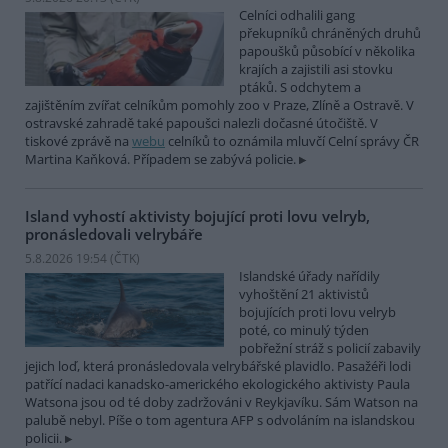
Celníci odhalili gang
překupníků chráněných druhů
papoušků působící v několika
krajích a zajistili asi stovku
ptáků. S odchytem a
zajištěním zvířat celníkům pomohly zoo v Praze, Zlíně a Ostravě. V
ostravské zahradě také papoušci nalezli dočasné útočiště. V
tiskové zprávě na
webu
celníků to oznámila mluvčí Celní správy ČR
Martina Kaňková. Případem se zabývá policie.
Island vyhostí aktivisty bojující proti lovu velryb,
pronásledovali velrybáře
5.8.2026 19:54 (
ČTK
)
Islandské úřady nařídily
vyhoštění 21 aktivistů
bojujících proti lovu velryb
poté, co minulý týden
pobřežní stráž s policií zabavily
jejich loď, která pronásledovala velrybářské plavidlo. Pasažéři lodi
patřící nadaci kanadsko-amerického ekologického aktivisty Paula
Watsona jsou od té doby zadržováni v Reykjavíku. Sám Watson na
palubě nebyl. Píše o tom agentura AFP s odvoláním na islandskou
policii.