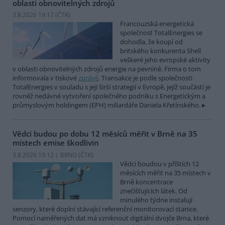
oblasti obnovitelných zdrojů
3.8.2026 19:17 (
ČTK
)
Francouzská energetická
společnost TotalEnergies se
dohodla, že koupí od
britského konkurenta Shell
veškeré jeho evropské aktivity
v oblasti obnovitelných zdrojů energie na pevnině. Firma o tom
informovala v tiskové
zprávě
. Transakce je podle společnosti
TotalEnergies v souladu s její širší strategií v Evropě, jejíž součástí je
rovněž nedávné vytvoření společného podniku s Energetickým a
průmyslovým holdingem (EPH) miliardáře Daniela Křetínského.
Vědci budou po dobu 12 měsíců měřit v Brně na 35
místech emise škodlivin
3.8.2026 19:12 | BRNO (
ČTK
)
Vědci boudou v příštích 12
měsících měřit na 35 místech v
Brně koncentrace
znečišťujících látek. Od
minulého týdne instalují
senzory, které doplní stávající referenční monitorovací stanice.
Pomocí naměřených dat má vzniknout digitální dvojče Brna, které