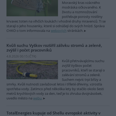
Moravský kras vzácného
modráska očkovaného. K
životu a rozmnožování
potřebuje porosty rostliny
krvavec toten na vlhčích loukách i vhodné druhy mravenců. Ti se
starají o jeho housenky, které si odnášejí do svých hnízd. Správa
CHKO o tom informovala na
webových
stránkách.
Kvůli suchu Vyškov rozšířil zálivku stromů a zeleně,
zvýšil i počet pracovníků
4.8.2026 00:15 (
ČTK
)
Kvůli přetrvávajícímu suchu
zvýšil Vyškov počet
pracovníků, kteří se starají o
zalévání stromů a zeleně.
Suchem nejvíc trpí břízy a
smrky. Kvůli nutnosti zavlažovat letos i tříleté dřeviny, vzrostla
spotřeba vody. Zatímco před několika lety by stačilo okolo šesti
metrů krychlových vody za den, teď je to zhruba dvojnásobek,
uvedlo město na
webu
.
TotalEnergies kupuje od Shellu evropské aktivity v