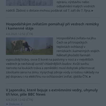
opravu, výstavbu nebo
odbahnění malých vodních
nádrží. Žádost o dotace mohou podávat od 7. září do 7. října.
Hospodářským zvířatům pomáhají při vedrech remízky
i kamenné stáje
4.8.2026 12:52 (
ČTK
)
Hospodářská zvířata na jihu
Čech se při tropických
teplotách ochlazují v
remízkách i kamenných stájích.
Někteří jihočeští farmáři
vypouštějí krávy, ovce či koně na pastviny v noci a v největších
vedrech je nechávají uvnitř chladnějších budov. Kvůli suchu
neroste na loukách tráva a zemědělci musí dobytek přikrmovat
zásobami sena na zimu. Vysychají zdroje vody a rostou náklady na
její dopravu i na elektřinu na ochlazování zvířat, zjistila ČTK.
V Japonsku, které bojuje s extrémními vedry, uhynuly
tři lvice, píše BBC News
4.8.2026 12:42 (
ČTK
)
Diskuse: 2