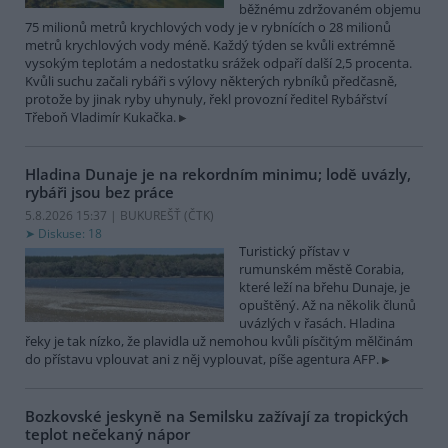
běžnému zdržovaném objemu
75 milionů metrů krychlových vody je v rybnících o 28 milionů
metrů krychlových vody méně. Každý týden se kvůli extrémně
vysokým teplotám a nedostatku srážek odpaří další 2,5 procenta.
Kvůli suchu začali rybáři s výlovy některých rybníků předčasně,
protože by jinak ryby uhynuly, řekl provozní ředitel Rybářství
Třeboň Vladimír Kukačka.
Hladina Dunaje je na rekordním minimu; lodě uvázly,
rybáři jsou bez práce
5.8.2026 15:37 | BUKUREŠŤ (
ČTK
)
Diskuse: 18
Turistický přístav v
rumunském městě Corabia,
které leží na břehu Dunaje, je
opuštěný. Až na několik člunů
uvázlých v řasách. Hladina
řeky je tak nízko, že plavidla už nemohou kvůli písčitým mělčinám
do přístavu vplouvat ani z něj vyplouvat, píše agentura AFP.
Bozkovské jeskyně na Semilsku zažívají za tropických
teplot nečekaný nápor