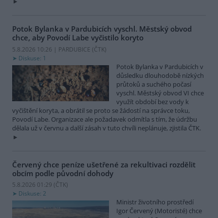
Potok Bylanka v Pardubicích vyschl. Městský obvod
chce, aby Povodí Labe vyčistilo koryto
5.8.2026 10:26 | PARDUBICE (
ČTK
)
Diskuse: 1
Potok Bylanka v Pardubicích v
důsledku dlouhodobě nízkých
průtoků a suchého počasí
vyschl. Městský obvod VI chce
využít období bez vody k
vyčištění koryta, a obrátil se proto se žádostí na správce toku,
Povodí Labe. Organizace ale požadavek odmítla s tím, že údržbu
dělala už v červnu a další zásah v tuto chvíli neplánuje, zjistila ČTK.
Červený chce peníze ušetřené za rekultivaci rozdělit
obcím podle původní dohody
5.8.2026 01:29 (
ČTK
)
Diskuse: 2
Ministr životního prostředí
Igor Červený (Motoristé) chce