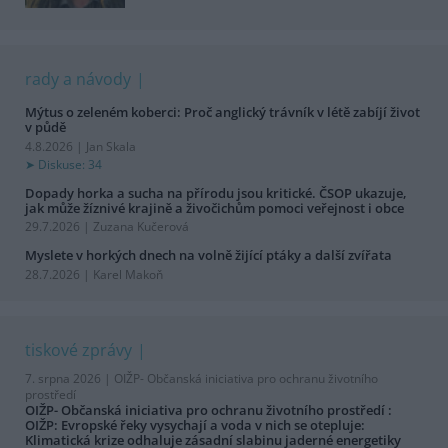
rady a návody
Mýtus o zeleném koberci: Proč anglický trávník v létě zabíjí život
v půdě
4.8.2026 | Jan Skala
Diskuse: 34
Dopady horka a sucha na přírodu jsou kritické. ČSOP ukazuje,
jak může žíznivé krajině a živočichům pomoci veřejnost i obce
29.7.2026 | Zuzana Kučerová
Myslete v horkých dnech na volně žijící ptáky a další zvířata
28.7.2026 | Karel Makoň
tiskové zprávy
7. srpna 2026 |
OIŽP- Občanská iniciativa pro ochranu životního
prostředí
OIŽP- Občanská iniciativa pro ochranu životního prostředí :
OIŽP: Evropské řeky vysychají a voda v nich se otepluje:
Klimatická krize odhaluje zásadní slabinu jaderné energetiky