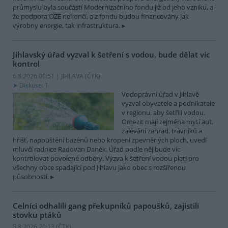
průmyslu byla součástí Modernizačního fondu již od jeho vzniku, a
že podpora OZE nekončí, a z fondu budou financovány jak
výrobny energie, tak infrastruktura.
Jihlavský úřad vyzval k šetření s vodou, bude dělat víc
kontrol
6.8.2026 00:51 | JIHLAVA (
ČTK
)
Diskuse: 1
Vodoprávní úřad v Jihlavě
vyzval obyvatele a podnikatele
v regionu, aby šetřili vodou.
Omezit mají zejména mytí aut,
zalévání zahrad, trávníků a
hřišť, napouštění bazénů nebo kropení zpevněných ploch, uvedl
mluvčí radnice Radovan Daněk. Úřad podle něj bude víc
kontrolovat povolené odběry. Výzva k šetření vodou platí pro
všechny obce spadající pod Jihlavu jako obec s rozšířenou
působností.
Celníci odhalili gang překupníků papoušků, zajistili
stovku ptáků
5.8.2026 20:13 (
ČTK
)