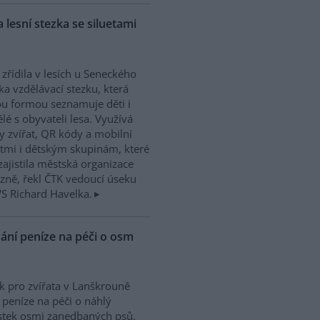
 lesní stezka se siluetami
 zřídila v lesích u Seneckého
ka vzdělávací stezku, která
u formou seznamuje děti i
lé s obyvateli lesa. Využívá
ty zvířat, QR kódy a mobilní
ětmi i dětským skupinám, které
zajistila městská organizace
lzně, řekl ČTK vedoucí úseku
VS Richard Havelka.
ání peníze na péči o osm
k pro zvířata v Lanškrouně
 peníze na péči o náhlý
stek osmi zanedbaných psů,