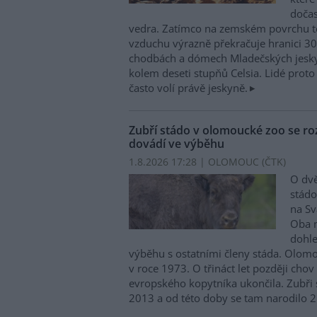
doča
vedra. Zatímco na zemském povrchu te
vzduchu výrazně překračuje hranici 30
chodbách a dómech Mladečských jesky
kolem deseti stupňů Celsia. Lidé proto 
často volí právě jeskyně.
Zubří stádo v olomoucké zoo se ro
dovádí ve výběhu
1.8.2026 17:28 | OLOMOUC (
ČTK
)
O dvě
stádo
na S
Oba m
dohle
výběhu s ostatními členy stáda. Olom
v roce 1973. O třináct let později cho
evropského kopytníka ukončila. Zubři s
2013 a od této doby se tam narodilo 2