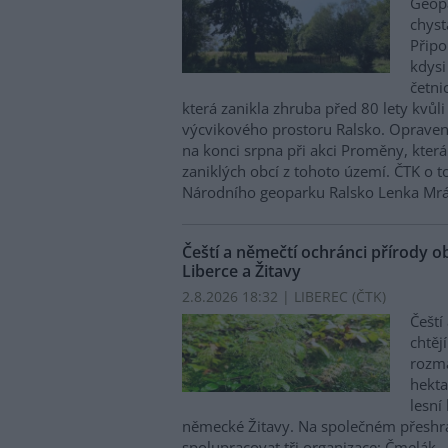
Geopa
chyst
Připo
kdysi
četni
která zanikla zhruba před 80 lety kvůli
výcvikového prostoru Ralsko. Oprave
na konci srpna při akci Proměny, kter
zaniklých obcí z tohoto území. ČTK o 
Národního geoparku Ralsko Lenka Mrá
Čeští a němečtí ochránci přírody o
Liberce a Žitavy
2.8.2026 18:32 | LIBEREC (
ČTK
)
Čeští
chtěj
rozma
hekta
lesní
německé Žitavy. Na společném přeshr
spolupracovat tři organizace: Čmelák –