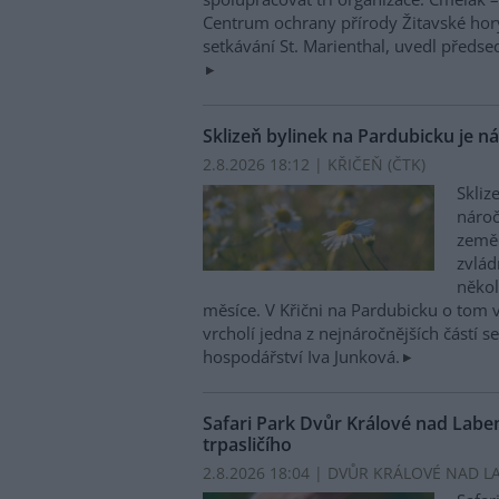
Centrum ochrany přírody Žitavské ho
setkávání St. Marienthal, uvedl předse
Sklizeň bylinek na Pardubicku je n
2.8.2026 18:12 | KŘIČEŇ (
ČTK
)
Skliz
nároč
zeměd
zvlád
někol
měsíce. V Křični na Pardubicku o tom v
vrcholí jedna z nejnáročnějších částí s
hospodářství Iva Junková.
Safari Park Dvůr Králové nad Lab
trpasličího
2.8.2026 18:04 | DVŮR KRÁLOVÉ NAD L