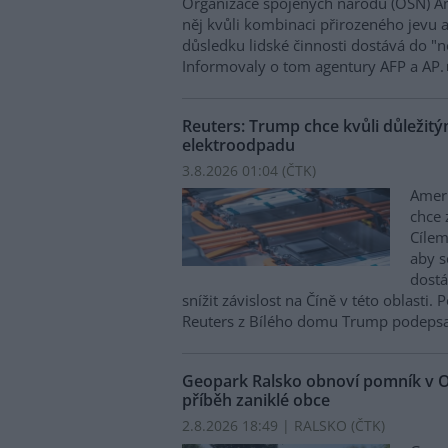
Organizace spojených národů (OSN) An
něj kvůli kombinaci přirozeného jevu 
důsledku lidské činnosti dostává do 
Informovaly o tom agentury AFP a AP.
Reuters: Trump chce kvůli důležit
elektroodpadu
3.8.2026 01:04 (
ČTK
)
Amer
chce 
Cílem
aby s
dostá
snížit závislost na Číně v této oblasti
Reuters z Bílého domu Trump podepsal
Geopark Ralsko obnoví pomník v O
příběh zaniklé obce
2.8.2026 18:49 | RALSKO (
ČTK
)