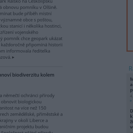
rk Ralsko na Českolipsku
á obnovu pomníku v Olšině.
mínat bude příběh místní
 významné obce s poštou,
ckou stanicí i několika hostinci,
 zřízení vojenského
ný pomník chce geopark ukázat
á každoročně připomíná historii
tom informovala ředitelka
zová.
bnoví biodiverzitu kolem
M
a
p
 a němečtí ochránci přírody
4
í obnovit biologickou
nitost na více než 150
D
rech zemědělské, příměstské a
k
 krajiny v okolí Liberce a
ž
aničním projektu budou
v
 Společnost přátel přírody,