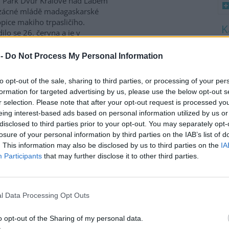
i Park Dvůr Králové nad Labem
zácné mládě madagaskarské
pice makiho trpasličího.
ilo se 26. června a je v
ku. Zřejmě je to samec.
8
 kde makie chovají. Zástupci
K
 -
Do Not Process My Personal Information
O
 druhu za pozoruhodný.
9
to opt-out of the sale, sharing to third parties, or processing of your per
O
formation for targeted advertising by us, please use the below opt-out s
rodního parku Saské
s
r selection. Please note that after your opt-out request is processed y
eing interest-based ads based on personal information utilized by us or
1
disclosed to third parties prior to your opt-out. You may separately opt-
(
lné bouři je uzavřena
část
H
losure of your personal information by third parties on the IAB’s list of
ního parku Saské Švýcarsko.
p
. This information may also be disclosed by us to third parties on the
IA
 pád dalších stromů,
a
Participants
that may further disclose it to other third parties.
movala agentura DPA s
em na zástupce příhraničního
ohoří. V pátek při bouři
, další lidé utrpěli zranění.
l Data Processing Opt Outs
o opt-out of the Sharing of my personal data.
lům klid uprostřed ruchu