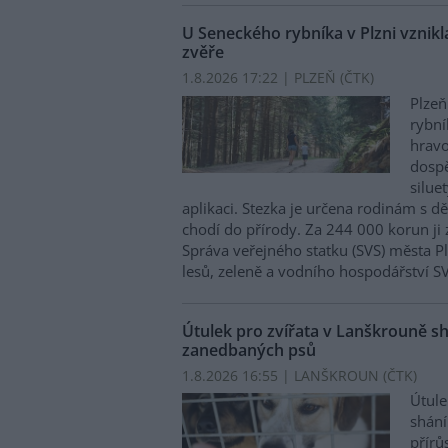
U Seneckého rybníka v Plzni vznikla
zvěře
1.8.2026 17:22 | PLZEŇ (
ČTK
)
Plzeň
rybní
hravo
dospě
silue
aplikaci. Stezka je určena rodinám s d
chodí do přírody. Za 244 000 korun ji 
Správa veřejného statku (SVS) města P
lesů, zeleně a vodního hospodářství S
Útulek pro zvířata v Lanškrouně sh
zanedbaných psů
1.8.2026 16:55 | LANŠKROUN (
ČTK
)
Útule
shání
přírů