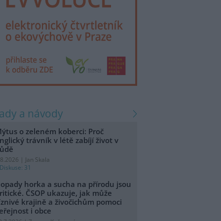
rady a návody
ýtus o zeleném koberci: Proč
nglický trávník v létě zabíjí život v
ůdě
.8.2026 | Jan Skala
Diskuse: 31
opady horka a sucha na přírodu jsou
ritické. ČSOP ukazuje, jak může
íznivé krajině a živočichům pomoci
eřejnost i obce