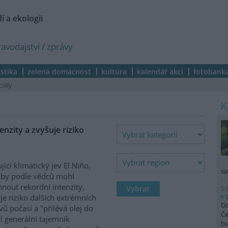
í a ekologii
ravodajství
/
zprávy
istika
zelená domácnost
kultura
kalendář akcí
fotobank
ciály
nzity a zvyšuje riziko
ující klimatický jev El Niňo,
sa
 by podle vědců mohl
nout rekordní intenzity,
5.
je riziko dalších extrémních
Do
vů počasí a "přilévá olej do
Če
al generální tajemník
b