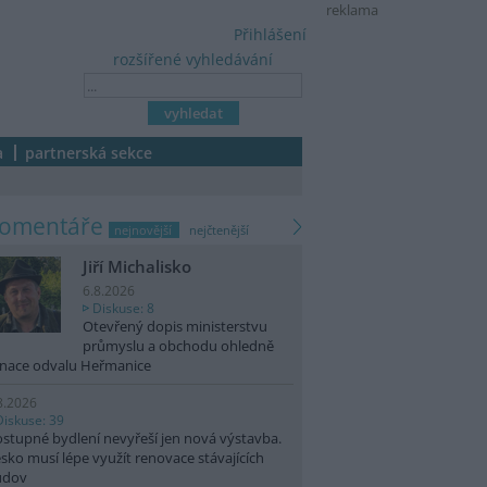
reklama
Přihlášení
rozšířené vyhledávání
a
partnerská sekce
komentáře
nejnovější
nejčtenější
Jiří Michalisko
6.8.2026
Diskuse: 8
Otevřený dopis ministerstvu
průmyslu a obchodu ohledně
nace odvalu Heřmanice
8.2026
Diskuse: 39
stupné bydlení nevyřeší jen nová výstavba.
sko musí lépe využít renovace stávajících
udov