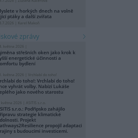
9.7.2026 | Zuzana Kučerová
yslete v horkých dnech na volně
ijící ptáky a další zvířata
8.7.2026 | Karel Makoň
tiskové zprávy
4. května 2026 |
ýměna střešních oken jako krok k
yšší energetické účinnosti a
omfortu bydlení
1. května 2026 |
Vrchlabí do toho!
rchlabí do toho!: Vrchlabí do toho!
hce vyhrát volby. Nabízí Lukáše
eplého jako nového starostu
. května 2026 |
ASITIS s.r.o.
SITIS s.r.o.: Podřipsko zahájilo
řípravu strategie klimatické
dolnosti. Projekt
athways2Resilience propojil adaptaci
rajiny s budoucími investicemi.