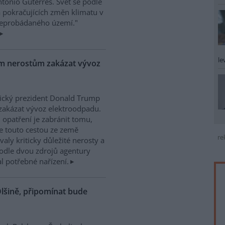
tónio Guterres. Svět se podle
a pokračujících změn klimatu v
"neprobádaného území."
le
ým nerostům zakázat vývoz
ický prezident Donald Trump
zakázat vývoz elektroodpadu.
 opatření je zabránit tomu,
e touto cestou ze země
re
valy kriticky důležité nerosty a
. Podle dvou zdrojů agentury
 potřebné nařízení.
lšině, připomínat bude