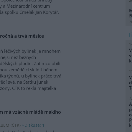
2
ry a Mezinárodní centrum
M
da spolku Čmelák Jan Korytář.
ž
2
áročná a trvá měsíce
1
V
eň léčivých bylinek je mnohem
v
nější než běžných
k
ělských plodin. Zatímco obilí
nou zemědělci sklidit během
1
ika týdnů, u bylinek práce trvá
V
ědí své, na Statku Junek
c
T
ezony. ČTK to řekla majitelka
7
A
p
em má vzácné mládě makiho
o
P
ABEM (
ČTK
)
Diskuse: 1
k