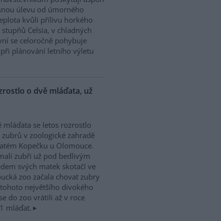
snou úlevu od úmorného
plota kvůli přílivu horkého
 stupňů Celsia, v chladných
ní se celoročně pohybuje
při plánování letního výletu
zrostlo o dvě mláďata, už
 mláďata se letos rozrostlo
 zubrů v zoologické zahradě
vatém Kopečku u Olomouce.
alí zubři už pod bedlivým
dem svých matek skotačí ve
oucká zoo začala chovat zubry
v tohoto největšího divokého
e do zoo vrátili až v roce
1 mláďat.