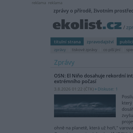
reklama
reklama
zprávy o přírodě, životním prostřed
/
zp
titulní strana
zpravodajství
public
zprávy
tiskové zprávy
co píší jiní
spe
Zprávy
OSN: El Niňo dosahuje rekordní inte
extrémního počasí
3.8.2026 01:22 (
ČTK
)
Diskuse: 1
Posil
který
dosáh
zvyšu
proje
ohně na planetě, která už hoří," varov