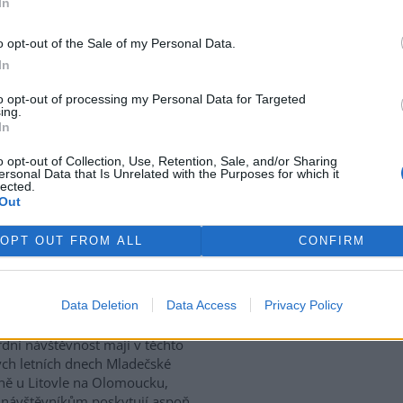
In
o opt-out of the Sale of my Personal Data.
třed sídlišť a rušných ulic
In
romakedonské metropole se
ává podívaná, která jako by
to opt-out of processing my Personal Data for Targeted
ing.
stského shonu nepatřila.
In
 desítek strakatých holubů
v se snáší k zemi a znovu
o opt-out of Collection, Use, Retention, Sale, and/or Sharing
oníčkem, ale i způsobem, jak na
ersonal Data that Is Unrelated with the Purposes for which it
lected.
velkoměsta. Agentura AFP
Out
který na Balkáně přetrvává po
 rozšířený jako dříve.
OPT OUT FROM ALL
CONFIRM
letních dnech rekordní
Data Deletion
Data Access
Privacy Policy
rek
dní návštěvnost mají v těchto
ch letních dnech Mladečské
ně u Litovle na Olomoucku,
 návštěvníkům poskytují aspoň