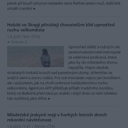
pátek při bouři zahynul nedaleko obce Rathen jeden muž, další lidé
utrpěli zranění.
Holubi ve Skopji přinášejí chovatelům klid uprostřed
ruchu velkoměsta
1.8.2026 18:01 (
ČTK
)
Diskuse: 3
Uprostřed sídlišť a rušných ulic
severomakedonské metropole
se odehrává podívaná, která
jako by do městského shonu
nepatřila. Hejno desítek
strakatých holubů krouží nad panelovými domy, střemhlav se
snáší k zemi a znovu vzlétá. Pro své chovatele nejsou jen koníčkem,
ale i způsobem, jak na chvíli uniknout každodennímu ruchu
velkoměsta. Agentura AFP přibližuje příběh tradičního koníčku,
který na Balkáně přetrvává po staletí, i když dnes už není zdaleka
tak rozšířený jako dříve.
Mladečské jeskyně mají v horkých letních dnech
rekordní návštěvnost
1.8.2026 17:47 | PRAHA (
ČTK
)