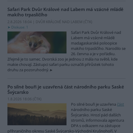
Safari Park Dvůr Králové nad Labem má vzácné mládě
makiho trpasličího
2.8.2026 18:04 | DVŮR KRÁLOVÉ NAD LABEM (
ČTK
)
Diskuse: 1
Safari Park Dvůr Králové nad
Labem má vzácné mládě
madagaskarské poloopice
makiho trpasličího. Narodilo se
26. června a je v pořádku.
Zřejmě je to samec. Dvorská zoo je jednou z mála na světě, kde
makie chovají. Zástupci safari parku označili přírůstek tohoto
druhu za pozoruhodný.
Po silné bouři je uzavřená část národního parku Saské
Švýcarsko
1.8.2026 18:06 (
ČTK
)
Po silné bouři je uzavřena
část
národního parku Saské
Švýcarsko. Hrozí pád dalších
stromů, informovala agentura
DPA s odkazem na zástupce
příhraničního okresu Saské Švýcarsko-Východní Krušnohoří. V