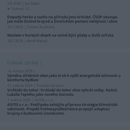
4.8.2026 | Jan Skala
Diskuse: 32
Dopady horka a sucha na přírodu jsou kritické. ČSOP ukazuje,
jak může žíznivé krajině a živočichům pomoci veřejnost i obce
29.7.2026 | Zuzana Kučerová
Myslete v horkých dnech na volně žijící ptáky a další zvířata
28.7.2026 | Karel Makoň
tiskové zprávy
14. května 2026 |
Výměna střešních oken jako krok k vyšší energetické účinnosti a
komfortu bydlení
11. května 2026 |
Vrchlabí do toho!
Vrchlabí do toho!: Vrchlabí do toho! chce vyhrát volby. Nabízí
Lukáše Teplého jako nového starostu
7. května 2026 |
ASITIS s.r.o.
ASITIS s.r.o.: Podřipsko zahájilo přípravu strategie klimatické
odolnosti. Projekt Pathways2Resilience propojil adaptaci
krajiny s budoucími investicemi.