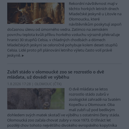
Rekordní návštěvnost mají v
těchto horkých letních dnech
Mladečské jeskyně u Litovle na
Olomoucku, které
návštěvníkům poskytují aspoň
dočasnou úlevu od úmorného vedra. Zatímco na zemském
povrchu teplota kvůli přílivu horkého vzduchu výrazně překračuje
hranici 30 stupňů Celsia, v chladných chodbách a dómech
Mladečských jeskyní se celoročně pohybuje kolem deseti stupňů
Celsia. Lidé proto při plánování letního výletu často volí právě
jeskyně.
Zubří stádo v olomoucké zoo se rozrostlo o dvě
mláďata, už dovádí ve výběhu
1.8.2026 17:28 | OLOMOUC (
ČTK
)
O dvě mláďata se letos
rozrostlo stádo zubrů v
zoologické zahradě na Svatém
Kopečku u Olomouce. Oba
malí zubři už pod bedlivým
dohledem svých matek skotačí ve výběhu s ostatními členy stáda.
Olomoucká zoo začala chovat zubry v roce 1973. O třináct let
později chov tohoto největšího divokého evropského kopytníka