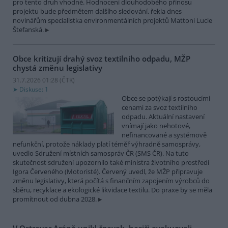
pro tento druh vhodné. Hodnocení dlouhodobého přínosu
projektu bude předmětem dalšího sledování, řekla dnes
novinářům specialistka environmentálních projektů Mattoni Lucie
Štefanská.
Obce kritizují drahý svoz textilního odpadu, MŽP
chystá změnu legislativy
31.7.2026 01:28 (
ČTK
)
Diskuse: 1
Obce se potýkají s rostoucími
cenami za svoz textilního
odpadu. Aktuální nastavení
vnímají jako nehotové,
nefinancované a systémově
nefunkční, protože náklady platí téměř výhradně samosprávy,
uvedlo Sdružení místních samospráv ČR (SMS ČR). Na tuto
skutečnost sdružení upozornilo také ministra životního prostředí
Igora Červeného (Motoristé). Červený uvedl, že MŽP připravuje
změnu legislativy, která počítá s finančním zapojením výrobců do
sběru, recyklace a ekologické likvidace textilu. Do praxe by se měla
promítnout od dubna 2028.
V Ostravar Aréně unikl čpavek, hasiči evakuovali