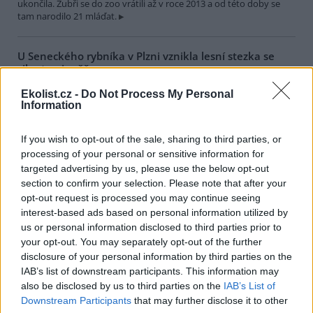
ukončila. Zubři se do zoo vrátili až v roce 2013 a od této doby se
tam narodilo 21 mláďat.
U Seneckého rybníka v Plzni vznikla lesní stezka se
siluetami zvěře
1.8.2026 17:22 | PLZEŇ (
ČTK
)
Ekolist.cz -
Do Not Process My Personal
Plzeň zřídila v lesích u
Information
Seneckého rybníka vzdělávací
stezku, která hravou formou
seznamuje děti i dospělé s
If you wish to opt-out of the sale, sharing to third parties, or
obyvateli lesa. Využívá siluety
processing of your personal or sensitive information for
zvířat, QR kódy a mobilní aplikaci. Stezka je určena rodinám s dětmi
targeted advertising by us, please use the below opt-out
i dětským skupinám, které chodí do přírody. Za 244 000 korun ji
section to confirm your selection. Please note that after your
zajistila městská organizace Správa veřejného statku (SVS) města
Plzně, řekl ČTK vedoucí úseku lesů, zeleně a vodního hospodářství
opt-out request is processed you may continue seeing
SVS Richard Havelka.
interest-based ads based on personal information utilized by
us or personal information disclosed to third parties prior to
your opt-out. You may separately opt-out of the further
Útulek pro zvířata v Lanškrouně shání peníze na péči o
disclosure of your personal information by third parties on the
osm zanedbaných psů
IAB’s list of downstream participants. This information may
1.8.2026 16:55 | LANŠKROUN (
ČTK
)
also be disclosed by us to third parties on the
IAB’s List of
Útulek pro zvířata v
Downstream Participants
that may further disclose it to other
Lanškrouně shání peníze na