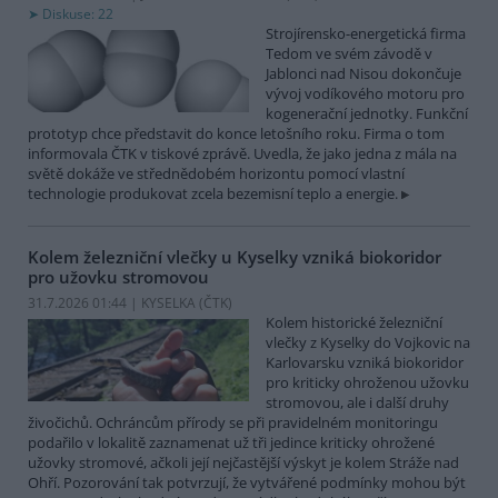
Diskuse: 22
Strojírensko-energetická firma
Tedom ve svém závodě v
Jablonci nad Nisou dokončuje
vývoj vodíkového motoru pro
kogenerační jednotky. Funkční
prototyp chce představit do konce letošního roku. Firma o tom
informovala ČTK v tiskové zprávě. Uvedla, že jako jedna z mála na
světě dokáže ve střednědobém horizontu pomocí vlastní
technologie produkovat zcela bezemisní teplo a energie.
Kolem železniční vlečky u Kyselky vzniká biokoridor
pro užovku stromovou
31.7.2026 01:44 | KYSELKA (
ČTK
)
Kolem historické železniční
vlečky z Kyselky do Vojkovic na
Karlovarsku vzniká biokoridor
pro kriticky ohroženou užovku
stromovou, ale i další druhy
živočichů. Ochráncům přírody se při pravidelném monitoringu
podařilo v lokalitě zaznamenat už tři jedince kriticky ohrožené
užovky stromové, ačkoli její nejčastější výskyt je kolem Stráže nad
Ohří. Pozorování tak potvrzují, že vytvářené podmínky mohou být