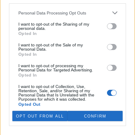
third parties.
péči o náhlý přírůstek osmi
zanedbaných psů, kříženců
čínského chocholáče.
Personal Data Processing Opt Outs
Vystrašená zvířata přijal 13. července po úmrtí jejich majitele.
Náklady na péči přesáhnou 100 000 korun, uvedlo na svém
webu
I want to opt-out of the Sharing of my
personal data.
zařízení, které je součástí sítě Pet Heroes.
Opted In
I want to opt-out of the Sale of my
Kvůli nízké hladině vody je zakázaný rybolov na nádrži
Personal Data.
na Teplicku
Opted In
31.7.2026 19:27 | ÚSTÍ NAD LABEM (
ČTK
)
Kvůli nízké hladině vody je
I want to opt-out of processing my
dočasně zakázaný rybolov na
Personal Data for Targeted Advertising.
nádrži Pod 1. májem na
Opted In
Teplicku. Rybáři zároveň
umístili přístroje do Modlanské
I want to opt-out of Collection, Use,
nádrže ve stejném okresu. Vodu pomáhá provzdušňovat technika.
Retention, Sale, and/or Sharing of my
Personal Data that Is Unrelated with the
Loni v rybníku uhynuly čtyři tuny ryb. Kontroly kolem revírů jsou
Purposes for which it was collected.
přes léto častější, mnohdy se ale ztrátám předejít nedá. ČTK o tom
Opted Out
informoval mluvčí severočeských rybářů Jan Skalský.
OPT OUT FROM ALL
CONFIRM
V září začne dvouletá rozsáhlá oprava Veseckého
rybníka v Liberci