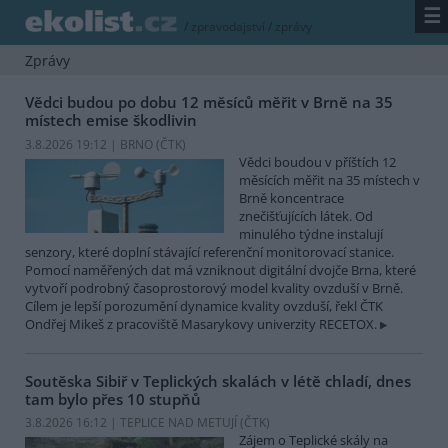
☰
/
zpravodajství
/
zprávy
Zprávy
Vědci budou po dobu 12 měsíců měřit v Brně na 35
místech emise škodlivin
3.8.2026 19:12 | BRNO (
ČTK
)
Vědci boudou v příštích 12
měsících měřit na 35 místech v
Brně koncentrace
znečišťujících látek. Od
minulého týdne instalují
senzory, které doplní stávající referenční monitorovací stanice.
Pomocí naměřených dat má vzniknout digitální dvojče Brna, které
vytvoří podrobný časoprostorový model kvality ovzduší v Brně.
Cílem je lepší porozumění dynamice kvality ovzduší, řekl ČTK
Ondřej Mikeš z pracoviště Masarykovy univerzity RECETOX.
Soutěska Sibiř v Teplických skalách v létě chladí, dnes
tam bylo přes 10 stupňů
3.8.2026 16:12 | TEPLICE NAD METUJÍ (
ČTK
)
Zájem o Teplické skály na