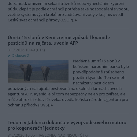
do zahrad, omezením sekání trávníků nebo vynecháním kypření
půdy. Zlepšit je podle ochránců potřeba také hospodaření s vodou,
včetně systémových kroků pro zadržování vody v krajině, uvedl
Český svaz ochránců přírody (ČSOP).
Úmrtí 15 slonů v Keni zřejmě způsobil kyanid z
pesticidů na rajčata, uvedla AFP
31.7.2026 10:49 (
ČTK
)
Diskuse: 2
Nedávné úmrtí 15 slonů v
keňském národním parku bylo
pravděpodobně způsobeno
požitím kyanidu. Ten se mohl
nacházet v pesticidech
používaných na rajčata pěstovaná na okolních farmách, uvedla
agentura AFP. Kyanid je přitom nebezpečný nejen pro zvířata, ale
může ohrozit i zdraví člověka, uvedla keňská národní agentura pro
ochranu přírody (KWS).
Tedom v Jablonci dokončuje vývoj vodíkového motoru
pro kogenerační jednotky
31.7.2026 10:05 | JABLONEC NAD NISOU (
ČTK
)