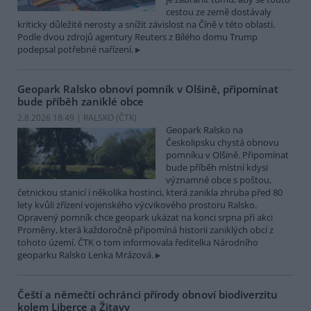
cestou ze země dostávaly
kriticky důležité nerosty a snížit závislost na Číně v této oblasti.
Podle dvou zdrojů agentury Reuters z Bílého domu Trump
podepsal potřebné nařízení.
Geopark Ralsko obnoví pomník v Olšině, připomínat
bude příběh zaniklé obce
2.8.2026 18:49 | RALSKO (
ČTK
)
Geopark Ralsko na
Českolipsku chystá obnovu
pomníku v Olšině. Připomínat
bude příběh místní kdysi
významné obce s poštou,
četnickou stanicí i několika hostinci, která zanikla zhruba před 80
lety kvůli zřízení vojenského výcvikového prostoru Ralsko.
Opravený pomník chce geopark ukázat na konci srpna při akci
Proměny, která každoročně připomíná historii zaniklých obcí z
tohoto území. ČTK o tom informovala ředitelka Národního
geoparku Ralsko Lenka Mrázová.
Čeští a němečtí ochránci přírody obnoví biodiverzitu
kolem Liberce a Žitavy