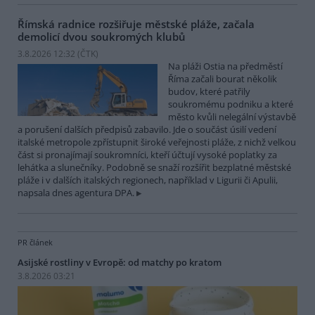
Římská radnice rozšiřuje městské pláže, začala
demolicí dvou soukromých klubů
3.8.2026 12:32 (
ČTK
)
Na pláži Ostia na předměstí
Říma začali bourat několik
budov, které patřily
soukromému podniku a které
město kvůli nelegální výstavbě
a porušení dalších předpisů zabavilo. Jde o součást úsilí vedení
italské metropole zpřístupnit široké veřejnosti pláže, z nichž velkou
část si pronajímají soukromníci, kteří účtují vysoké poplatky za
lehátka a slunečníky. Podobně se snaží rozšířit bezplatné městské
pláže i v dalších italských regionech, například v Ligurii či Apulii,
napsala dnes agentura DPA.
PR článek
Asijské rostliny v Evropě: od matchy po kratom
3.8.2026 03:21