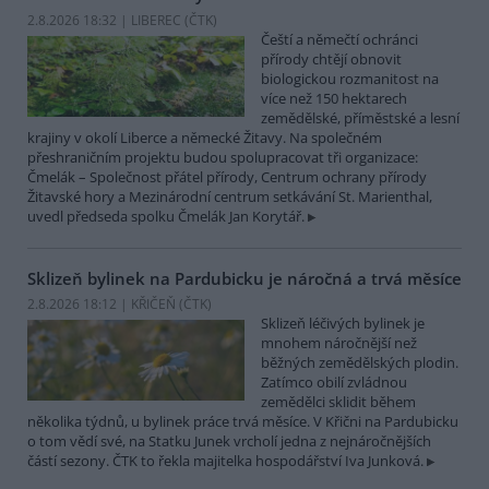
2.8.2026 18:32 | LIBEREC (
ČTK
)
Čeští a němečtí ochránci
přírody chtějí obnovit
biologickou rozmanitost na
více než 150 hektarech
zemědělské, příměstské a lesní
krajiny v okolí Liberce a německé Žitavy. Na společném
přeshraničním projektu budou spolupracovat tři organizace:
Čmelák – Společnost přátel přírody, Centrum ochrany přírody
Žitavské hory a Mezinárodní centrum setkávání St. Marienthal,
uvedl předseda spolku Čmelák Jan Korytář.
Sklizeň bylinek na Pardubicku je náročná a trvá měsíce
2.8.2026 18:12 | KŘIČEŇ (
ČTK
)
Sklizeň léčivých bylinek je
mnohem náročnější než
běžných zemědělských plodin.
Zatímco obilí zvládnou
zemědělci sklidit během
několika týdnů, u bylinek práce trvá měsíce. V Křični na Pardubicku
o tom vědí své, na Statku Junek vrcholí jedna z nejnáročnějších
částí sezony. ČTK to řekla majitelka hospodářství Iva Junková.