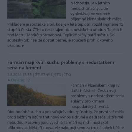
Náchodsku je v letních
měsících značný. Lidé
vyhledávají ve vedrech
příjemné klima skalních měst.
Příkladem je soutěska Sibiř, kde je v létě teplotní rozdíl nejméně 15
stupňů Celsia. ČTK to řekla tajemnice městského úřadu v Teplicích
nad Metují Markéta Strnadová. Teplické skály patří městu. Do
soutěsky Sibiř se lze dostat běžně, je součástí prohlídkového
okruhu.
Farmáři mají kvůli suchu problémy s nedostatkem
sena na krmení
3.8.2026 15:55 | ŽELEZNÝ ÚJEZD (
ČTK
)
Diskuse: 12
Farmáři v Plzeňském kraji i v
dalších částech Česka mají
problémy s nedostatkem sena
a slámy pro krmení
hospodářských zvířat.
Dlouhodobé sucho a pokračující vedra způsobily, že první seč měla
proti běžným letům třetinový výnos a druhé a další seče už zřejmě
nebudou. Pastviny jsou vyschlé, farmáři na nich musí skot
přikrmovat. Někteří chovatelé nakupují seno za trojnásobek běžné