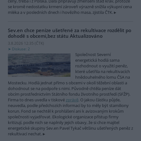
ceny, třeba i z Polska. Další připravují zmenšení stád krav, protože
se kromě nedostatku krmení zároveň výrazně snížila výkupní cena
mléka a v posledních dnech i hovězího masa, zjistila ČTK.
Sev.en chce peníze ušetřené za rekultivace rozdělit po
dohodě s obcemi,bez státu
Aktualizováno
3.8.2026 12:35 (
ČTK
)
Diskuse: 2
Společnost Severní
energetická hodlá sama
rozhodnout o využití peněz,
které ušetřila na rekultivacích
hnědouhelného lomu ČSA na
Mostecku. Hodlá jednat přímo s obcemi v okolí těžební oblasti a
dohodnout se na podpoře s nimi. Původně chtěla peníze dát
obcím prostřednictvím Státního fondu životního prostředí (SFŽP).
Firma to dnes uvedla v tiskové
zprávě
. O jakou částku půjde,
neuvedla, podle předchozích informací by to měly být stamiliony
korun. Fond se nechtěl k prohlášení ani k avizovaným krokům
společnosti vyjadřovat. Ekologické organizace přístup firmy
kritizují, podle nich se naplnily jejich obavy, že si chce majitel
energetické skupiny Sev.en Pavel Tykač většinu ušetřených peněz z
rekultivací nechat.