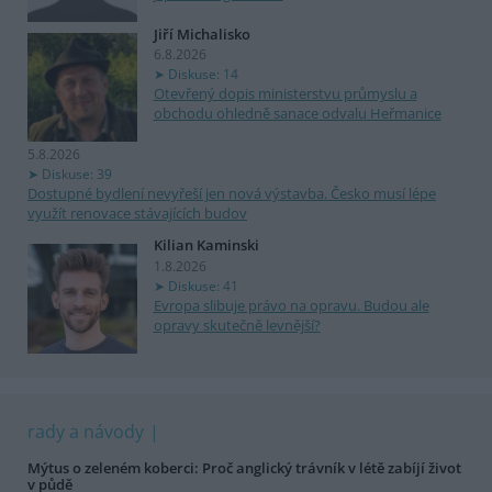
Jiří Michalisko
6.8.2026
Diskuse: 14
Otevřený dopis ministerstvu průmyslu a
obchodu ohledně sanace odvalu Heřmanice
5.8.2026
Diskuse: 39
Dostupné bydlení nevyřeší jen nová výstavba. Česko musí lépe
využít renovace stávajících budov
Kilian Kaminski
1.8.2026
Diskuse: 41
Evropa slibuje právo na opravu. Budou ale
opravy skutečně levnější?
rady a návody
Mýtus o zeleném koberci: Proč anglický trávník v létě zabíjí život
v půdě