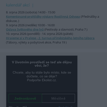
kalendář akcí
8. srpna 2026 (sobota) 14:00 - 15:00
Komentované prohlídky výstavy Rostlinná Odysea
(Přednášky a
diskuse, )
9. srpna 2026 (neděle) 10:00 - 16:00
Oslava Světového dne lvů
(Festivaly a slavnosti, Praha 7 )
10. srpna 2026 (pondělí) - 14. srpna 2026 (pátek)
Hrajeme si v Pralese - 2. turnus příměstského letního tábora
(Tábory, výlety a pobytové akce, Praha 19 )