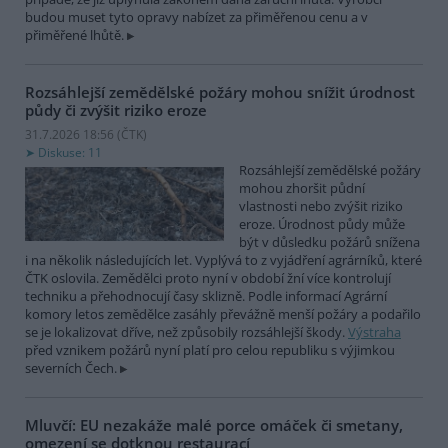
budou muset tyto opravy nabízet za přiměřenou cenu a v
přiměřené lhůtě.
Rozsáhlejší zemědělské požáry mohou snížit úrodnost
půdy či zvýšit riziko eroze
31.7.2026 18:56 (
ČTK
)
Diskuse: 11
Rozsáhlejší zemědělské požáry
mohou zhoršit půdní
vlastnosti nebo zvýšit riziko
eroze. Úrodnost půdy může
být v důsledku požárů snížena
i na několik následujících let. Vyplývá to z vyjádření agrárníků, které
ČTK oslovila. Zemědělci proto nyní v období žní více kontrolují
techniku a přehodnocují časy sklizně. Podle informací Agrární
komory letos zemědělce zasáhly převážně menší požáry a podařilo
se je lokalizovat dříve, než způsobily rozsáhlejší škody.
Výstraha
před vznikem požárů nyní platí pro celou republiku s výjimkou
severních Čech.
Mluvčí: EU nezakáže malé porce omáček či smetany,
omezení se dotknou restaurací