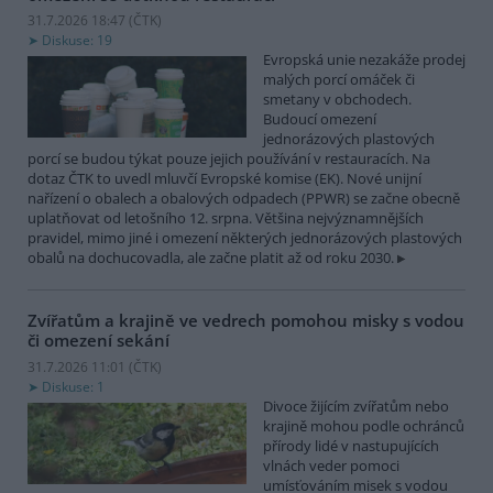
31.7.2026 18:47 (
ČTK
)
Diskuse: 19
Evropská unie nezakáže prodej
malých porcí omáček či
smetany v obchodech.
Budoucí omezení
jednorázových plastových
porcí se budou týkat pouze jejich používání v restauracích. Na
dotaz ČTK to uvedl mluvčí Evropské komise (EK). Nové unijní
nařízení o obalech a obalových odpadech (PPWR) se začne obecně
uplatňovat od letošního 12. srpna. Většina nejvýznamnějších
pravidel, mimo jiné i omezení některých jednorázových plastových
obalů na dochucovadla, ale začne platit až od roku 2030.
Zvířatům a krajině ve vedrech pomohou misky s vodou
či omezení sekání
31.7.2026 11:01 (
ČTK
)
Diskuse: 1
Divoce žijícím zvířatům nebo
krajině mohou podle ochránců
přírody lidé v nastupujících
vlnách veder pomoci
umísťováním misek s vodou