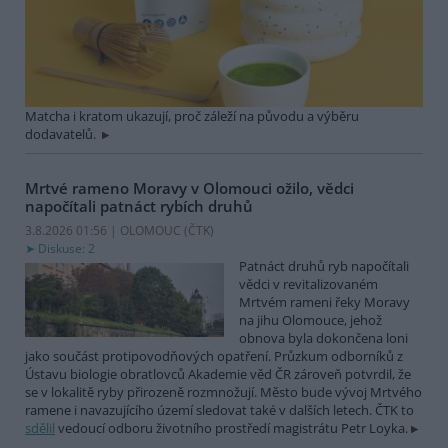
Matcha i kratom ukazují, proč záleží na původu a výběru
dodavatelů.
Mrtvé rameno Moravy v Olomouci ožilo, vědci
napočítali patnáct rybích druhů
3.8.2026 01:56 | OLOMOUC (
ČTK
)
Diskuse: 2
Patnáct druhů ryb napočítali
vědci v revitalizovaném
Mrtvém rameni řeky Moravy
na jihu Olomouce, jehož
obnova byla dokončena loni
jako součást protipovodňových opatření. Průzkum odborníků z
Ústavu biologie obratlovců Akademie věd ČR zároveň potvrdil, že
se v lokalitě ryby přirozeně rozmnožují. Město bude vývoj Mrtvého
ramene i navazujícího území sledovat také v dalších letech. ČTK to
sdělil
vedoucí odboru životního prostředí magistrátu Petr Loyka.