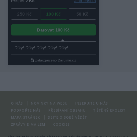
O NÁS
NOVINKY NA WEBU
INZERUJTE U NÁS
PODPOŘTE NÁS
PŘEBÍRÁNÍ OBSAHU
TIŠTĚNÝ EKOLIST
MAPA STRÁNEK
DEJTE O SOBĚ VĚDĚT
ZPRÁVY E-MAILEM
COOKIES
Ekolist.cz
je vydáván občanským sdružením
BEZK
. ISSN 1802-9019.