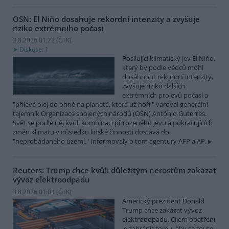
OSN: El Niňo dosahuje rekordní intenzity a zvyšuje
riziko extrémního počasí
3.8.2026 01:22 (
ČTK
)
Diskuse: 1
Posilující klimatický jev El Niňo,
který by podle vědců mohl
dosáhnout rekordní intenzity,
zvyšuje riziko dalších
extrémních projevů počasí a
"přilévá olej do ohně na planetě, která už hoří," varoval generální
tajemník Organizace spojených národů (OSN) António Guterres.
Svět se podle něj kvůli kombinaci přirozeného jevu a pokračujících
změn klimatu v důsledku lidské činnosti dostává do
"neprobádaného území." Informovaly o tom agentury AFP a AP.
Reuters: Trump chce kvůli důležitým nerostům zakázat
vývoz elektroodpadu
3.8.2026 01:04 (
ČTK
)
Americký prezident Donald
Trump chce zakázat vývoz
elektroodpadu. Cílem opatření
je zabránit tomu, aby se touto