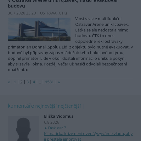
budovu
30.7.2026 23:20 | OSTRAVA (
ČTK
)
V ostravské multifunkční
Ostravar Aréně unikl čpavek.
Látka se ale nedostala mimo
budovu. ČTK to dnes
odpoledne řekl ostravský
primátor Jan Dohnal (Spolu). Lidi z objektu bylo nutné evakuovat. V
budově byl přípravný zápas mládežnického hokejového týmu,
doplnil primátor. Lidé v okolí dostali informaci o úniku a pokyn,
aby si zavřeli okna. Později večer už hasiči odvolali bezpečnostní
opatření.
«
|
1
|
2
|
3
|
4
|
..
|
1581
|
»
komentáře
nejnovější
nejčtenější
Eliška Vidomus
6.8.2026
Diskuse: 7
Klimatická krize není over. Vyzýváme vládu, aby
ji přestala ignorovat