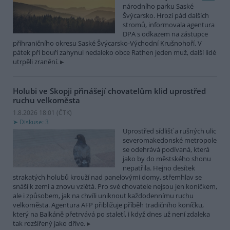
národního parku Saské
Švýcarsko. Hrozí pád dalších
stromů, informovala agentura
DPA s odkazem na zástupce
příhraničního okresu Saské Švýcarsko-Východní Krušnohoří. V
pátek při bouři zahynul nedaleko obce Rathen jeden muž, další lidé
utrpěli zranění.
Holubi ve Skopji přinášejí chovatelům klid uprostřed
ruchu velkoměsta
1.8.2026 18:01 (
ČTK
)
Diskuse: 3
Uprostřed sídlišť a rušných ulic
severomakedonské metropole
se odehrává podívaná, která
jako by do městského shonu
nepatřila. Hejno desítek
strakatých holubů krouží nad panelovými domy, střemhlav se
snáší k zemi a znovu vzlétá. Pro své chovatele nejsou jen koníčkem,
ale i způsobem, jak na chvíli uniknout každodennímu ruchu
velkoměsta. Agentura AFP přibližuje příběh tradičního koníčku,
který na Balkáně přetrvává po staletí, i když dnes už není zdaleka
tak rozšířený jako dříve.