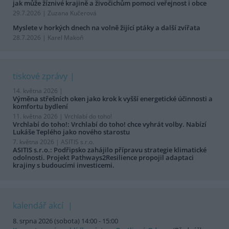
jak může žíznivé krajině a živočichům pomoci veřejnost i obce
29.7.2026 | Zuzana Kučerová
Myslete v horkých dnech na volně žijící ptáky a další zvířata
28.7.2026 | Karel Makoň
tiskové zprávy
14. května 2026 |
Výměna střešních oken jako krok k vyšší energetické účinnosti a
komfortu bydlení
11. května 2026 |
Vrchlabí do toho!
Vrchlabí do toho!: Vrchlabí do toho! chce vyhrát volby. Nabízí
Lukáše Teplého jako nového starostu
7. května 2026 |
ASITIS s.r.o.
ASITIS s.r.o.: Podřipsko zahájilo přípravu strategie klimatické
odolnosti. Projekt Pathways2Resilience propojil adaptaci
krajiny s budoucími investicemi.
kalendář akcí
8. srpna 2026 (sobota) 14:00 - 15:00