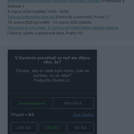
Komentované prohlídky výstavy Rostlinná Odysea
(Přednášky a
diskuse, )
9. srpna 2026 (neděle) 10:00 - 16:00
Oslava Světového dne lvů
(Festivaly a slavnosti, Praha 7 )
10. srpna 2026 (pondělí) - 14. srpna 2026 (pátek)
Hrajeme si v Pralese - 2. turnus příměstského letního tábora
(Tábory, výlety a pobytové akce, Praha 19 )