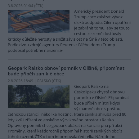
3.8.2026 01:04 (
ČTK
)
Americký prezident Donald
Trump chce zakázat vývoz
elektroodpadu. Cílem opatření
je zabránit tomu, aby se touto
cestou ze země dostávaly
kriticky důležité nerosty a snížit závislost na Číně v této oblasti.
Podle dvou zdrojů agentury Reuters z Bílého domu Trump
podepsal potřebné nařízení.
Geopark Ralsko obnoví pomník v Olšině, připomínat
bude příběh zaniklé obce
2.8.2026 18:49 | RALSKO (
ČTK
)
Geopark Ralsko na
Českolipsku chystá obnovu
pomníku v Olšině. Připomínat
bude příběh místní kdysi
významné obce s poštou,
četnickou stanicí i několika hostinci, která zanikla zhruba před 80
lety kvůli zřízení vojenského výcvikového prostoru Ralsko.
Opravený pomník chce geopark ukázat na konci srpna při akci
Proměny, která každoročně připomíná historii zaniklých obcí z
tohoto území. ČTK o tom informovala ředitelka Národního