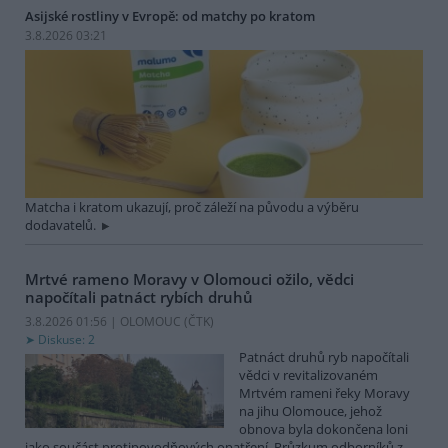
Asijské rostliny v Evropě: od matchy po kratom
3.8.2026 03:21
Matcha i kratom ukazují, proč záleží na původu a výběru
dodavatelů.
Mrtvé rameno Moravy v Olomouci ožilo, vědci
napočítali patnáct rybích druhů
3.8.2026 01:56 | OLOMOUC (
ČTK
)
Diskuse: 2
Patnáct druhů ryb napočítali
vědci v revitalizovaném
Mrtvém rameni řeky Moravy
na jihu Olomouce, jehož
obnova byla dokončena loni
jako součást protipovodňových opatření. Průzkum odborníků z