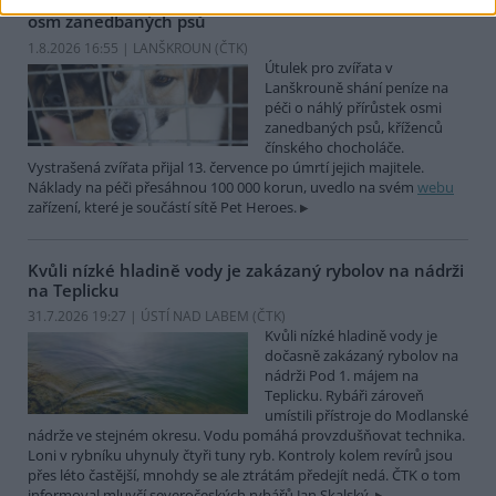
Útulek pro zvířata v Lanškrouně shání peníze na péči o
osm zanedbaných psů
1.8.2026 16:55 | LANŠKROUN (
ČTK
)
Útulek pro zvířata v
Lanškrouně shání peníze na
péči o náhlý přírůstek osmi
zanedbaných psů, kříženců
čínského chocholáče.
Vystrašená zvířata přijal 13. července po úmrtí jejich majitele.
Náklady na péči přesáhnou 100 000 korun, uvedlo na svém
webu
zařízení, které je součástí sítě Pet Heroes.
Kvůli nízké hladině vody je zakázaný rybolov na nádrži
na Teplicku
31.7.2026 19:27 | ÚSTÍ NAD LABEM (
ČTK
)
Kvůli nízké hladině vody je
dočasně zakázaný rybolov na
nádrži Pod 1. májem na
Teplicku. Rybáři zároveň
umístili přístroje do Modlanské
nádrže ve stejném okresu. Vodu pomáhá provzdušňovat technika.
Loni v rybníku uhynuly čtyři tuny ryb. Kontroly kolem revírů jsou
přes léto častější, mnohdy se ale ztrátám předejít nedá. ČTK o tom
informoval mluvčí severočeských rybářů Jan Skalský.