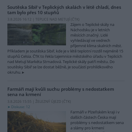
Soutěska Sibiř v Teplických skalách v létě chladí, dnes
tam bylo přes 10 stupňů
3.8.2026 16:12 | TEPLICE NAD METUJÍ (
ČTK
)
Zájem o Teplické skály na
Náchodsku je v letních
měsících značný. Lidé
vyhledávají ve vedrech
příjemné klima skalních měst.
Příkladem je soutěska Sibiř, kde je v létě teplotní rozdíl nejméně 15
stupňů Celsia. ČTK to řekla tajemnice městského úřadu v Teplicích
nad Metují Markéta Strnadová. Teplické skály patří městu. Do
soutěsky Sibiř se lze dostat běžně, je součástí prohlídkového
okruhu.
Farmáři mají kvůli suchu problémy s nedostatkem
sena na krmení
3.8.2026 15:55 | ŽELEZNÝ ÚJEZD (
ČTK
)
Diskuse: 12
Farmáři v Plzeňském kraji i v
dalších částech Česka mají
problémy s nedostatkem sena
a slámy pro krmení