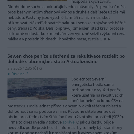
hospodářských zvířat.
Dlouhodobé sucho a pokračující vedra způsobily, že první seč měla
proti běžným letům třetinový výnos a druhé a další seče už zřejmě
nebudou. Pastviny jsou vyschlé, farmáři na nich musí skot
přikrmovat. Někteří chovatelé nakupují seno za trojnásobek běžné
ceny, třeba i z Polska. Další připravují zmenšení stád krav, protože
se kromě nedostatku krmení zároveň výrazně snížila výkupní cena
mléka a v posledních dnech i hovězího masa, zjistila ČTK.
Sev.en chce peníze ušetřené za rekultivace rozdělit po
dohodě s obcemi,bez státu
Aktualizováno
3.8.2026 12:35 (
ČTK
)
Diskuse: 2
Společnost Severní
energetická hodlá sama
rozhodnout o využití peněz,
které ušetřila na rekultivacích
hnědouhelného lomu ČSA na
Mostecku. Hodlá jednat přímo s obcemi v okolí těžební oblasti a
dohodnout se na podpoře s nimi. Původně chtěla peníze dát
obcím prostřednictvím Státního fondu životního prostředí (SFŽP).
Firma to dnes uvedla v tiskové
zprávě
. O jakou částku půjde,
neuvedla, podle předchozích informací by to měly být stamiliony
korun. Fond se nechtěl k prohlášení ani k avizovaným krokům