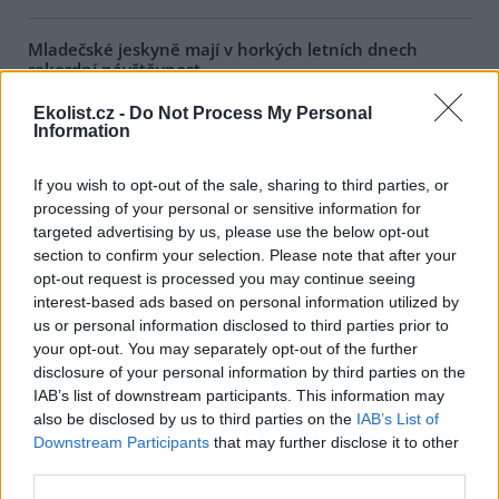
Mladečské jeskyně mají v horkých letních dnech
rekordní návštěvnost
1.8.2026 17:47 | PRAHA (
ČTK
)
Ekolist.cz -
Do Not Process My Personal
Rekordní návštěvnost mají v
Information
těchto horkých letních dnech
Mladečské jeskyně u Litovle na
Olomoucku, které
If you wish to opt-out of the sale, sharing to third parties, or
návštěvníkům poskytují aspoň
processing of your personal or sensitive information for
dočasnou úlevu od úmorného vedra. Zatímco na zemském
targeted advertising by us, please use the below opt-out
povrchu teplota kvůli přílivu horkého vzduchu výrazně překračuje
hranici 30 stupňů Celsia, v chladných chodbách a dómech
section to confirm your selection. Please note that after your
Mladečských jeskyní se celoročně pohybuje kolem deseti stupňů
opt-out request is processed you may continue seeing
Celsia. Lidé proto při plánování letního výletu často volí právě
interest-based ads based on personal information utilized by
jeskyně.
us or personal information disclosed to third parties prior to
your opt-out. You may separately opt-out of the further
disclosure of your personal information by third parties on the
Zubří stádo v olomoucké zoo se rozrostlo o dvě
IAB’s list of downstream participants. This information may
mláďata, už dovádí ve výběhu
also be disclosed by us to third parties on the
IAB’s List of
1.8.2026 17:28 | OLOMOUC (
ČTK
)
Downstream Participants
that may further disclose it to other
O dvě mláďata se letos
rozrostlo stádo zubrů v
third parties.
zoologické zahradě na Svatém