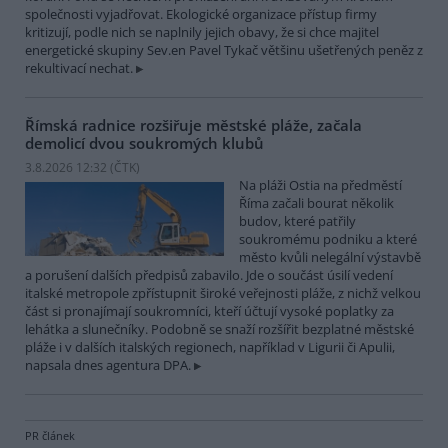
společnosti vyjadřovat. Ekologické organizace přístup firmy
kritizují, podle nich se naplnily jejich obavy, že si chce majitel
energetické skupiny Sev.en Pavel Tykač většinu ušetřených peněz z
rekultivací nechat.
Římská radnice rozšiřuje městské pláže, začala
demolicí dvou soukromých klubů
3.8.2026 12:32 (
ČTK
)
Na pláži Ostia na předměstí
Říma začali bourat několik
budov, které patřily
soukromému podniku a které
město kvůli nelegální výstavbě
a porušení dalších předpisů zabavilo. Jde o součást úsilí vedení
italské metropole zpřístupnit široké veřejnosti pláže, z nichž velkou
část si pronajímají soukromníci, kteří účtují vysoké poplatky za
lehátka a slunečníky. Podobně se snaží rozšířit bezplatné městské
pláže i v dalších italských regionech, například v Ligurii či Apulii,
napsala dnes agentura DPA.
PR článek