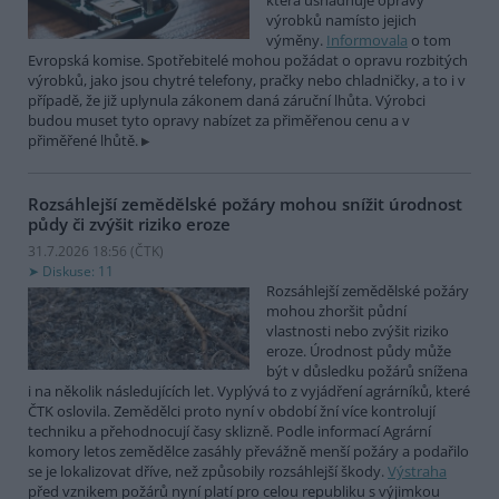
která usnadňuje opravy
výrobků namísto jejich
výměny.
Informovala
o tom
Evropská komise. Spotřebitelé mohou požádat o opravu rozbitých
výrobků, jako jsou chytré telefony, pračky nebo chladničky, a to i v
případě, že již uplynula zákonem daná záruční lhůta. Výrobci
budou muset tyto opravy nabízet za přiměřenou cenu a v
přiměřené lhůtě.
Rozsáhlejší zemědělské požáry mohou snížit úrodnost
půdy či zvýšit riziko eroze
31.7.2026 18:56 (
ČTK
)
Diskuse: 11
Rozsáhlejší zemědělské požáry
mohou zhoršit půdní
vlastnosti nebo zvýšit riziko
eroze. Úrodnost půdy může
být v důsledku požárů snížena
i na několik následujících let. Vyplývá to z vyjádření agrárníků, které
ČTK oslovila. Zemědělci proto nyní v období žní více kontrolují
techniku a přehodnocují časy sklizně. Podle informací Agrární
komory letos zemědělce zasáhly převážně menší požáry a podařilo
se je lokalizovat dříve, než způsobily rozsáhlejší škody.
Výstraha
před vznikem požárů nyní platí pro celou republiku s výjimkou