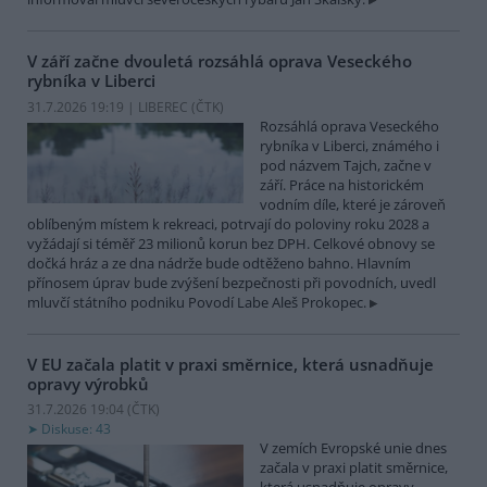
V září začne dvouletá rozsáhlá oprava Veseckého
rybníka v Liberci
31.7.2026 19:19 | LIBEREC (
ČTK
)
Rozsáhlá oprava Veseckého
rybníka v Liberci, známého i
pod názvem Tajch, začne v
září. Práce na historickém
vodním díle, které je zároveň
oblíbeným místem k rekreaci, potrvají do poloviny roku 2028 a
vyžádají si téměř 23 milionů korun bez DPH. Celkové obnovy se
dočká hráz a ze dna nádrže bude odtěženo bahno. Hlavním
přínosem úprav bude zvýšení bezpečnosti při povodních, uvedl
mluvčí státního podniku Povodí Labe Aleš Prokopec.
V EU začala platit v praxi směrnice, která usnadňuje
opravy výrobků
31.7.2026 19:04 (
ČTK
)
Diskuse: 43
V zemích Evropské unie dnes
začala v praxi platit směrnice,