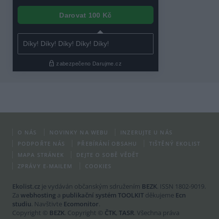
O NÁS
NOVINKY NA WEBU
INZERUJTE U NÁS
PODPOŘTE NÁS
PŘEBÍRÁNÍ OBSAHU
TIŠTĚNÝ EKOLIST
MAPA STRÁNEK
DEJTE O SOBĚ VĚDĚT
ZPRÁVY E-MAILEM
COOKIES
Ekolist.cz
je vydáván občanským sdružením
BEZK
. ISSN 1802-9019.
Za
webhosting
a
publikační systém TOOLKIT
děkujeme
Ecn
studiu
. Navštivte
Ecomonitor
.
Copyright ©
BEZK
. Copyright ©
ČTK
,
TASR
. Všechna práva