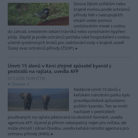
Divoce žijícím zvířatům nebo
krajině mohou podle ochránců
přírody lidé v nastupujících
vlnách veder pomoci
umísťováním misek s vodou
do zahrad, omezením sekání trávníků nebo vynecháním kypření
půdy. Zlepšit je podle ochránců potřeba také hospodaření s vodou,
včetně systémových kroků pro zadržování vody v krajině, uvedl
Český svaz ochránců přírody (ČSOP).
Úmrtí 15 slonů v Keni zřejmě způsobil kyanid z
pesticidů na rajčata, uvedla AFP
31.7.2026 10:49 (
ČTK
)
Diskuse: 2
Nedávné úmrtí 15 slonů v
keňském národním parku bylo
pravděpodobně způsobeno
požitím kyanidu. Ten se mohl
nacházet v pesticidech
používaných na rajčata pěstovaná na okolních farmách, uvedla
agentura AFP. Kyanid je přitom nebezpečný nejen pro zvířata, ale
může ohrozit i zdraví člověka, uvedla keňská národní agentura pro
ochranu přírody (KWS).