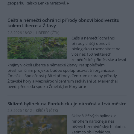
geoparku Ralsko Lenka Mrázová.
Čeští a němečtí ochránci přírody obnoví biodiverzitu
kolem Liberce a Žitavy
2.8.2026 18:32 | LIBEREC (
ČTK
)
Čeští a němečtí ochránci
přírody chtějí obnovit
biologickou rozmanitost na
více než 150 hektarech
zemědělské, příměstské a lesní
krajiny v okolí Liberce a německé Žitavy. Na společném
přeshraničním projektu budou spolupracovat tři organizace:
Čmelák – Společnost přátel přírody, Centrum ochrany přírody
Žitavské hory a Mezinárodní centrum setkávání St. Marienthal,
uvedl předseda spolku Čmelák Jan Korytář.
Sklizeň bylinek na Pardubicku je náročná a trvá měsíce
2.8.2026 18:12 | KŘIČEŇ (
ČTK
)
Sklizeň léčivých bylinek je
mnohem náročnější než
běžných zemědělských plodin.
Zatímco obilí zvládnou