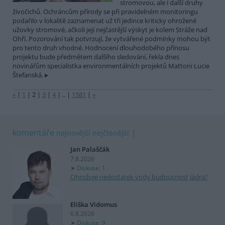
stromovou, ale i další druhy
živočichů. Ochráncům přírody se při pravidelném monitoringu
podařilo v lokalitě zaznamenat už tři jedince kriticky ohrožené
užovky stromové, ačkoli její nejčastější výskyt je kolem Stráže nad
Ohří. Pozorování tak potvrzují, že vytvářené podmínky mohou být
pro tento druh vhodné. Hodnocení dlouhodobého přínosu
projektu bude předmětem dalšího sledování, řekla dnes
novinářům specialistka environmentálních projektů Mattoni Lucie
Štefanská.
«
|
1
|
2
|
3
|
4
|
..
|
1581
|
»
komentáře
nejnovější
nejčtenější
Jan Palaščák
7.8.2026
Diskuse: 1
Ohrožuje nedostatek vody budoucnost jádra?
Eliška Vidomus
6.8.2026
Diskuse: 9