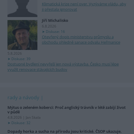
Klimatická krize není over. Vyzýváme vládu, aby
ji přestala ignorovat
Jiří Michalisko
6.8.2026
Diskuse: 16
Otevřený dopis ministerstvu průmyslu a
obchodu ohledně sanace odvalu Heřmanice
5.8.2026
Diskuse: 39
Dostupné bydlení nevyřeší jen nová výstavba. Česko musí lépe
využít renovace stávajících budov
rady a návody
Mýtus o zeleném koberci: Proč anglický trávník v létě zabíjí život
v půdě
4.8.2026 | Jan Skala
Diskuse: 32
Dopady horka a sucha na přírodu jsou kritické. ČSOP ukazuje,