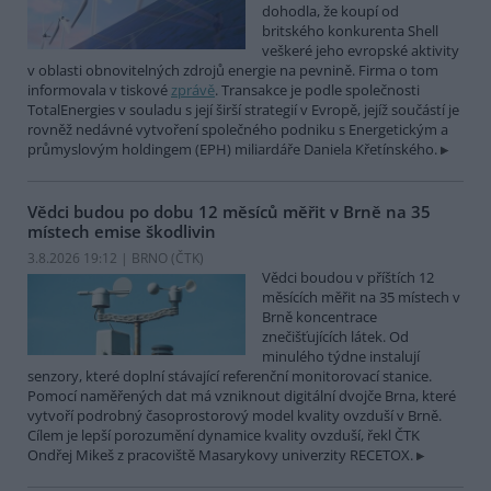
dohodla, že koupí od
britského konkurenta Shell
veškeré jeho evropské aktivity
v oblasti obnovitelných zdrojů energie na pevnině. Firma o tom
informovala v tiskové
zprávě
. Transakce je podle společnosti
TotalEnergies v souladu s její širší strategií v Evropě, jejíž součástí je
rovněž nedávné vytvoření společného podniku s Energetickým a
průmyslovým holdingem (EPH) miliardáře Daniela Křetínského.
Vědci budou po dobu 12 měsíců měřit v Brně na 35
místech emise škodlivin
3.8.2026 19:12 | BRNO (
ČTK
)
Vědci boudou v příštích 12
měsících měřit na 35 místech v
Brně koncentrace
znečišťujících látek. Od
minulého týdne instalují
senzory, které doplní stávající referenční monitorovací stanice.
Pomocí naměřených dat má vzniknout digitální dvojče Brna, které
vytvoří podrobný časoprostorový model kvality ovzduší v Brně.
Cílem je lepší porozumění dynamice kvality ovzduší, řekl ČTK
Ondřej Mikeš z pracoviště Masarykovy univerzity RECETOX.