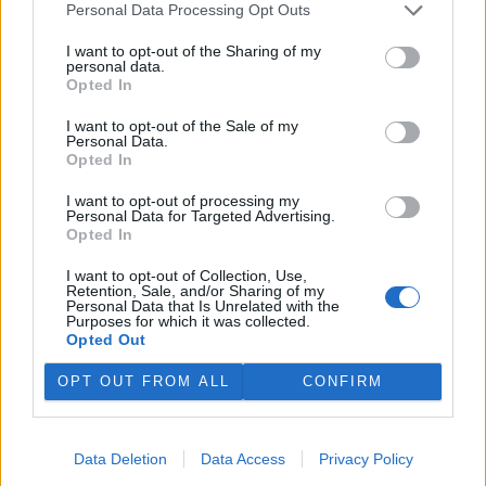
Kopečku u Olomouce. Oba
Personal Data Processing Opt Outs
malí zubři už pod bedlivým
dohledem svých matek skotačí ve výběhu s ostatními členy stáda.
I want to opt-out of the Sharing of my
Olomoucká zoo začala chovat zubry v roce 1973. O třináct let
personal data.
později chov tohoto největšího divokého evropského kopytníka
Opted In
ukončila. Zubři se do zoo vrátili až v roce 2013 a od této doby se
tam narodilo 21 mláďat.
I want to opt-out of the Sale of my
Personal Data.
Opted In
U Seneckého rybníka v Plzni vznikla lesní stezka se
I want to opt-out of processing my
siluetami zvěře
Personal Data for Targeted Advertising.
1.8.2026 17:22 | PLZEŇ (
ČTK
)
Opted In
Plzeň zřídila v lesích u
Seneckého rybníka vzdělávací
I want to opt-out of Collection, Use,
stezku, která hravou formou
Retention, Sale, and/or Sharing of my
Personal Data that Is Unrelated with the
seznamuje děti i dospělé s
Purposes for which it was collected.
obyvateli lesa. Využívá siluety
Opted Out
zvířat, QR kódy a mobilní aplikaci. Stezka je určena rodinám s dětmi
i dětským skupinám, které chodí do přírody. Za 244 000 korun ji
OPT OUT FROM ALL
CONFIRM
zajistila městská organizace Správa veřejného statku (SVS) města
Plzně, řekl ČTK vedoucí úseku lesů, zeleně a vodního hospodářství
SVS Richard Havelka.
Data Deletion
Data Access
Privacy Policy