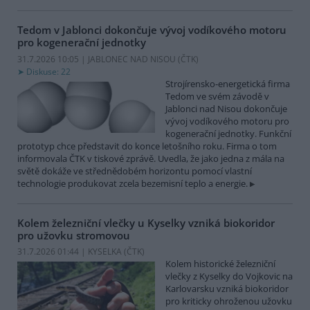
Tedom v Jablonci dokončuje vývoj vodíkového motoru
pro kogenerační jednotky
31.7.2026 10:05 | JABLONEC NAD NISOU (
ČTK
)
Diskuse: 22
Strojírensko-energetická firma
Tedom ve svém závodě v
Jablonci nad Nisou dokončuje
vývoj vodíkového motoru pro
kogenerační jednotky. Funkční
prototyp chce představit do konce letošního roku. Firma o tom
informovala ČTK v tiskové zprávě. Uvedla, že jako jedna z mála na
světě dokáže ve střednědobém horizontu pomocí vlastní
technologie produkovat zcela bezemisní teplo a energie.
Kolem železniční vlečky u Kyselky vzniká biokoridor
pro užovku stromovou
31.7.2026 01:44 | KYSELKA (
ČTK
)
Kolem historické železniční
vlečky z Kyselky do Vojkovic na
Karlovarsku vzniká biokoridor
pro kriticky ohroženou užovku