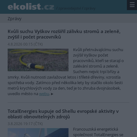
☰
/
zpravodajství
/
zprávy
Zprávy
Kvůli suchu Vyškov rozšířil zálivku stromů a zeleně,
zvýšil i počet pracovníků
4.8.2026 00:15 (
ČTK
)
Kvůli přetrvávajícímu suchu
zvýšil Vyškov počet
pracovníků, kteří se starají o
zalévání stromů a zeleně.
Suchem nejvíc trpí břízy a
smrky. Kvůli nutnosti zavlažovat letos i tříleté dřeviny, vzrostla
spotřeba vody. Zatímco před několika lety by stačilo okolo šesti
metrů krychlových vody za den, teď je to zhruba dvojnásobek,
uvedlo město na
webu
.
TotalEnergies kupuje od Shellu evropské aktivity v
oblasti obnovitelných zdrojů
3.8.2026 19:17 (
ČTK
)
Francouzská energetická
společnost TotalEnergies se