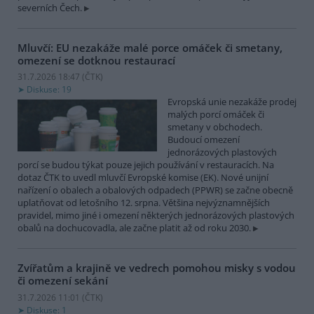
severních Čech.
Mluvčí: EU nezakáže malé porce omáček či smetany,
omezení se dotknou restaurací
31.7.2026 18:47 (
ČTK
)
Diskuse: 19
Evropská unie nezakáže prodej
malých porcí omáček či
smetany v obchodech.
Budoucí omezení
jednorázových plastových
porcí se budou týkat pouze jejich používání v restauracích. Na
dotaz ČTK to uvedl mluvčí Evropské komise (EK). Nové unijní
nařízení o obalech a obalových odpadech (PPWR) se začne obecně
uplatňovat od letošního 12. srpna. Většina nejvýznamnějších
pravidel, mimo jiné i omezení některých jednorázových plastových
obalů na dochucovadla, ale začne platit až od roku 2030.
Zvířatům a krajině ve vedrech pomohou misky s vodou
či omezení sekání
31.7.2026 11:01 (
ČTK
)
Diskuse: 1