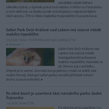
zemědělci sklidit během
několika týdnů, u bylinek práce trvá měsíce. V Křični na Pardubicku
o tom vědí své, na Statku Junek vrcholí jedna z nejnáročnějších
částí sezony. ČTK to řekla majitelka hospodářství Iva Junková.
Safari Park Dvůr Králové nad Labem má vzácné mládě
makiho trpasličího
2.8.2026 18:04 | DVŮR KRÁLOVÉ NAD LABEM (
ČTK
)
Diskuse: 1
Safari Park Dvůr Králové nad
Labem má vzácné mládě
madagaskarské poloopice
makiho trpasličího. Narodilo se
26. června a je v pořádku.
Zřejmě je to samec. Dvorská zoo je jednou z mála na světě, kde
makie chovají. Zástupci safari parku označili přírůstek tohoto
druhu za pozoruhodný.
Po silné bouři je uzavřená část národního parku Saské
Švýcarsko
1.8.2026 18:06 (
ČTK
)
Po silné bouři je uzavřena
část