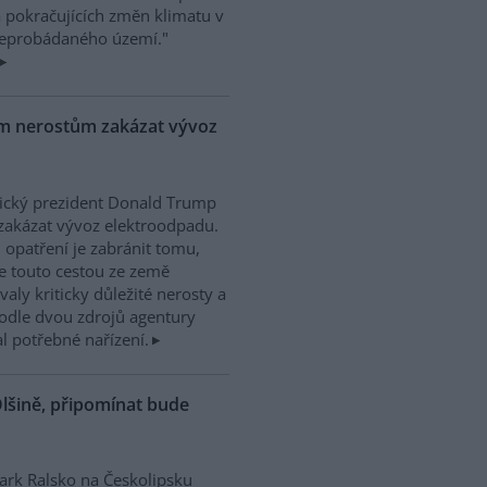
a pokračujících změn klimatu v
"neprobádaného území."
ým nerostům zakázat vývoz
ický prezident Donald Trump
zakázat vývoz elektroodpadu.
 opatření je zabránit tomu,
e touto cestou ze země
valy kriticky důležité nerosty a
. Podle dvou zdrojů agentury
 potřebné nařízení.
lšině, připomínat bude
rk Ralsko na Českolipsku