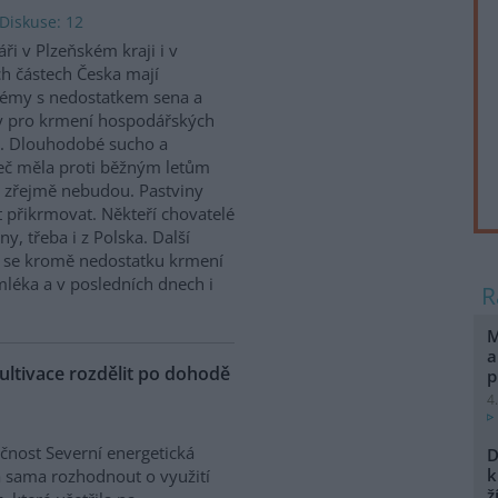
Diskuse: 12
ři v Plzeňském kraji i v
ch částech Česka mají
émy s nedostatkem sena a
y pro krmení hospodářských
t. Dlouhodobé sucho a
seč měla proti běžným letům
už zřejmě nebudou. Pastviny
t přikrmovat. Někteří chovatelé
y, třeba i z Polska. Další
e se kromě nedostatku krmení
mléka a v posledních dnech i
M
a
ultivace rozdělit po dohodě
p
4
čnost Severní energetická
D
k
 sama rozhodnout o využití
ž