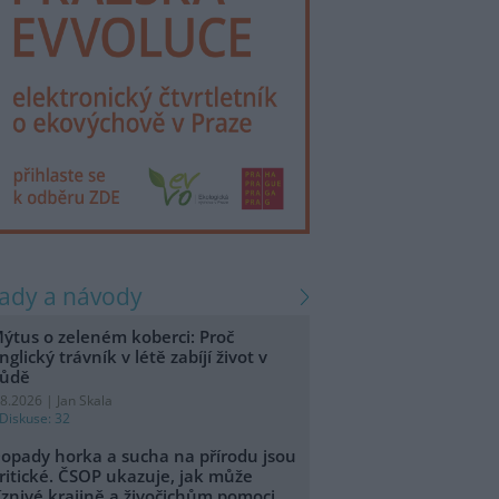
rady a návody
ýtus o zeleném koberci: Proč
nglický trávník v létě zabíjí život v
ůdě
.8.2026 | Jan Skala
Diskuse: 32
opady horka a sucha na přírodu jsou
ritické. ČSOP ukazuje, jak může
íznivé krajině a živočichům pomoci