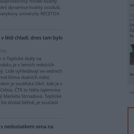
asoprostorový model kvality
sa
mění dynamice kvality ovzduší,
asarykovy univerzity RECETOX.
5.
Do
Če
b
 v létě chladí, dnes tam bylo
TK
)
 o Teplické skály na
dsku je v letních měsících
ý. Lidé vyhledávají ve vedrech
le
mné klima skalních měst.
adem je soutěska Sibiř, kde je v
Celsia. ČTK to řekla tajemnice
re
í Markéta Strnadová. Teplické
 lze dostat běžně, je součástí
y s nedostatkem sena na