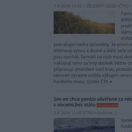
3.8.2026 15:55 | ŽELEZNÝ ÚJEZD (
ČTK
)
Farmá
další
probl
slám
zvířa
pokračující vedra způsobily, že první 
třetinový výnos a druhé a další seče 
jsou vyschlé, farmáři na nich musí sko
nakupují seno za trojnásobek běžné cen
připravují zmenšení stád krav, protož
zároveň výrazně snížila výkupní cena 
hovězího masa, zjistila ČTK.
Sev.en chce peníze ušetřené za rek
s obcemi,bez státu
Aktualizováno
3.8.2026 12:35 (
ČTK
)
Diskuse: 2
Spole
hodlá