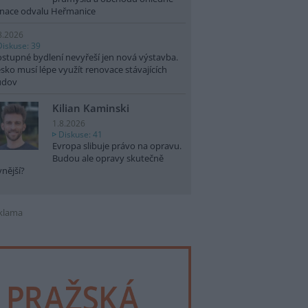
nace odvalu Heřmanice
8.2026
Diskuse: 39
stupné bydlení nevyřeší jen nová výstavba.
sko musí lépe využít renovace stávajících
udov
Kilian Kaminski
1.8.2026
Diskuse: 41
Evropa slibuje právo na opravu.
Budou ale opravy skutečně
vnější?
klama