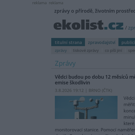
reklama
reklama
zprávy o přírodě, životním prostřed
/
zp
titulní strana
zpravodajství
public
zprávy
tiskové zprávy
co píší jiní
spe
Zprávy
Vědci budou po dobu 12 měsíců měř
emise škodlivin
3.8.2026 19:12 | BRNO (
ČTK
)
Vědci
měřit
konce
minul
které
monitorovací stanice. Pomocí naměřen