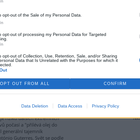
In
talizovaném Mrtvém rameni
Moravy na jihu Olomouce,
o opt-out of the Sale of my Personal Data.
 obnova byla dokončena loni
In
součást protipovodňových
 biologie obratlovců Akademie
to opt-out of processing my Personal Data for Targeted
tě ryby přirozeně rozmnožují.
ing.
In
vazujícího území sledovat
ucí odboru životního
o opt-out of Collection, Use, Retention, Sale, and/or Sharing
ersonal Data that Is Unrelated with the Purposes for which it
lected.
Out
nzity a zvyšuje riziko
OPT OUT FROM ALL
CONFIRM
ující klimatický jev El Niňo,
 by podle vědců mohl
Data Deletion
Data Access
Privacy Policy
nout rekordní intenzity,
je riziko dalších extrémních
rek
vů počasí a "přilévá olej do
al generální tajemník
tónio Guterres. Svět se podle