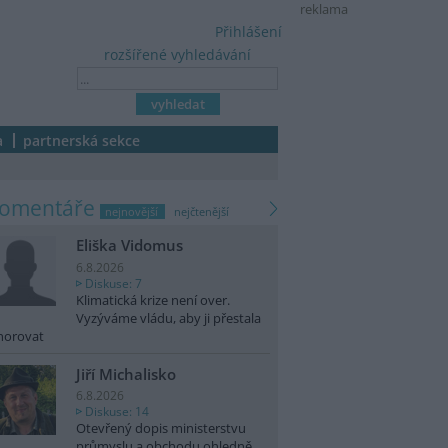
reklama
Přihlášení
rozšířené vyhledávání
a
partnerská sekce
komentáře
nejnovější
nejčtenější
Eliška Vidomus
6.8.2026
Diskuse: 7
Klimatická krize není over.
Vyzýváme vládu, aby ji přestala
norovat
Jiří Michalisko
6.8.2026
Diskuse: 14
Otevřený dopis ministerstvu
průmyslu a obchodu ohledně