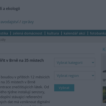
í a ekologii
ravodajství
/
zprávy
istika
zelená domácnost
kultura
kalendář akcí
fotobank
ciály
it v Brně na 35 místech
 boudou v příštích 12 měsících
ig
 na 35 místech v Brně
ntrace znečišťujících látek. Od
ého týdne instalují senzory,
 doplní stávající referenční
ých dat má vzniknout digitální