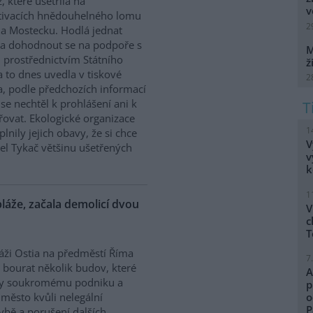
, které ušetřila na
v
tivacích hnědouhelného lomu
2
a Mostecku. Hodlá jednat
i a dohodnout se na podpoře s
M
 prostřednictvím Státního
ž
a to dnes uvedla v tiskové
2
a, podle předchozích informací
se nechtěl k prohlášení ani k
ovat. Ekologické organizace
1
plnily jejich obavy, že si chce
V
el Tykač většinu ušetřených
v
k
1
láže, začala demolicí dvou
V
c
T
áži Ostia na předměstí Říma
7
i bourat několik budov, které
A
ily soukromému podniku a
p
 město kvůli nelegální
o
P
vbě a porušení dalších