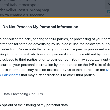
k
vedení italské metropole
ichž velkou část si pronajímají
ky za lehátka a slunečníky.
tské pláže i v dalších
 či Apulii, napsala dnes
 -
Do Not Process My Personal Information
8
K
to opt-out of the sale, sharing to third parties, or processing of your per
O
formation for targeted advertising by us, please use the below opt-out s
9
r selection. Please note that after your opt-out request is processed y
O
po kratom
eing interest-based ads based on personal information utilized by us or
s
disclosed to third parties prior to your opt-out. You may separately opt-
 kratom ukazují, proč záleží na
1
losure of your personal information by third parties on the IAB’s list of
a výběru dodavatelů.
(
. This information may also be disclosed by us to third parties on the
IA
H
Participants
that may further disclose it to other third parties.
p
a
ilo, vědci napočítali
l Data Processing Opt Outs
use: 2
o opt-out of the Sharing of my personal data.
ct druhů ryb napočítali vědci v