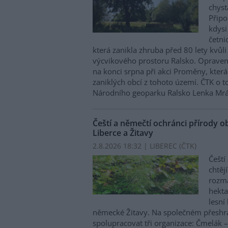
chyst
Připo
kdysi
četni
která zanikla zhruba před 80 lety kvůli
výcvikového prostoru Ralsko. Oprave
na konci srpna při akci Proměny, kter
zaniklých obcí z tohoto území. ČTK o 
Národního geoparku Ralsko Lenka Mrá
Čeští a němečtí ochránci přírody o
Liberce a Žitavy
2.8.2026 18:32 | LIBEREC (
ČTK
)
Čeští
chtěj
rozma
hekta
lesní
německé Žitavy. Na společném přeshr
spolupracovat tři organizace: Čmelák –