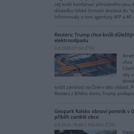
něj kvůli kombinaci přirozeného jevu 
důsledku lidské činnosti dostává do 
Informovaly o tom agentury AFP a AP.
Reuters: Trump chce kvůli důležit
elektroodpadu
3.8.2026 01:04 (
ČTK
)
Amer
chce 
Cílem
aby s
dostá
snížit závislost na Číně v této oblasti
Reuters z Bílého domu Trump podepsal
Geopark Ralsko obnoví pomník v O
příběh zaniklé obce
2.8.2026 18:49 | RALSKO (
ČTK
)
Geopa