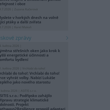
eřejnost i obce
9.7.2026 | Zuzana Kučerová
yslete v horkých dnech na volně
ijící ptáky a další zvířata
8.7.2026 | Karel Makoň
tiskové zprávy
4. května 2026 |
ýměna střešních oken jako krok k
yšší energetické účinnosti a
omfortu bydlení
1. května 2026 |
Vrchlabí do toho!
rchlabí do toho!: Vrchlabí do toho!
hce vyhrát volby. Nabízí Lukáše
eplého jako nového starostu
. května 2026 |
ASITIS s.r.o.
SITIS s.r.o.: Podřipsko zahájilo
řípravu strategie klimatické
dolnosti. Projekt
athways2Resilience propojil adaptaci