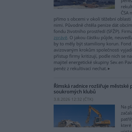
peněz
rekul
ČSA n
přímo s obcemi v okolí těžební oblast
nimi. Původně chtěla peníze dát obcím
fondu životního prostředí (SFŽP). Firm
zprávě
. O jakou částku půjde, neuvedl
by to měly být stamiliony korun. Fond 
avizovaným krokům společnosti vyjadř
přístup firmy kritizují, podle nich se na
majitel energetické skupiny Sev.en Pav
peněz z rekultivací nechat.
Římská radnice rozšiřuje městské p
soukromých klubů
3.8.2026 12:32 (
ČTK
)
Na pl
začal
patř
které
výsta