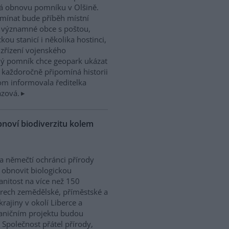
á obnovu pomníku v Olšině.
mínat bude příběh místní
 významné obce s poštou,
ckou stanicí i několika hostinci,
 zřízení vojenského
ný pomník chce geopark ukázat
á každoročně připomíná historii
tom informovala ředitelka
zová.
bnoví biodiverzitu kolem
 a němečtí ochránci přírody
í obnovit biologickou
nitost na více než 150
rech zemědělské, příměstské a
 krajiny v okolí Liberce a
aničním projektu budou
 Společnost přátel přírody,