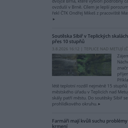
dvojče Brna, které vytvoří podrobný č
ovzduší v Brně. Cílem je lepší porozu
řekl ČTK Ondřej Mikeš z pracoviště M
Soutěska Sibiř v Teplických skalách
přes 10 stupňů
3.8.2026 16:12 | TEPLICE NAD METUJÍ (
Č
Zájem
Nácho
značn
příje
Příkl
létě teplotní rozdíl nejméně 15 stupňů 
městského úřadu v Teplicích nad Metuj
skály patří městu. Do soutěsky Sibiř se
prohlídkového okruhu.
Farmáři mají kvůli suchu problém
krmení