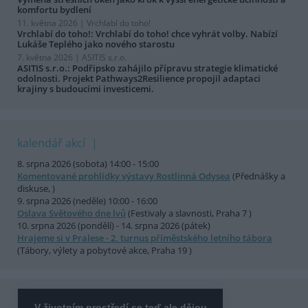
komfortu bydlení
11. května 2026 |
Vrchlabí do toho!
Vrchlabí do toho!: Vrchlabí do toho! chce vyhrát volby. Nabízí
Lukáše Teplého jako nového starostu
7. května 2026 |
ASITIS s.r.o.
ASITIS s.r.o.: Podřipsko zahájilo přípravu strategie klimatické
odolnosti. Projekt Pathways2Resilience propojil adaptaci
krajiny s budoucími investicemi.
kalendář akcí
8. srpna 2026 (sobota) 14:00 - 15:00
Komentované prohlídky výstavy Rostlinná Odysea
(Přednášky a
diskuse, )
9. srpna 2026 (neděle) 10:00 - 16:00
Oslava Světového dne lvů
(Festivaly a slavnosti, Praha 7 )
10. srpna 2026 (pondělí) - 14. srpna 2026 (pátek)
Hrajeme si v Pralese - 2. turnus příměstského letního tábora
(Tábory, výlety a pobytové akce, Praha 19 )