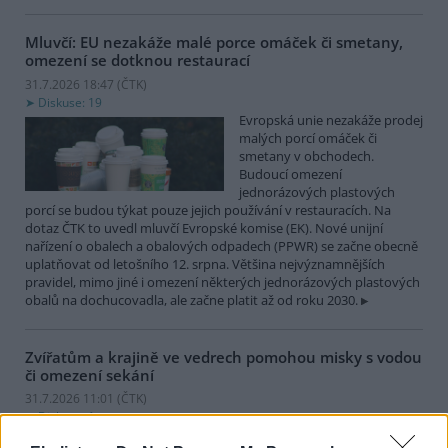
Mluvčí: EU nezakáže malé porce omáček či smetany,
omezení se dotknou restaurací
31.7.2026 18:47 (
ČTK
)
Diskuse: 19
Evropská unie nezakáže prodej
malých porcí omáček či
smetany v obchodech.
Budoucí omezení
jednorázových plastových
porcí se budou týkat pouze jejich používání v restauracích. Na
dotaz ČTK to uvedl mluvčí Evropské komise (EK). Nové unijní
nařízení o obalech a obalových odpadech (PPWR) se začne obecně
uplatňovat od letošního 12. srpna. Většina nejvýznamnějších
pravidel, mimo jiné i omezení některých jednorázových plastových
obalů na dochucovadla, ale začne platit až od roku 2030.
Zvířatům a krajině ve vedrech pomohou misky s vodou
či omezení sekání
31.7.2026 11:01 (
ČTK
)
Diskuse: 1
Divoce žijícím zvířatům nebo