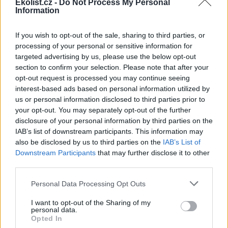
krajině mohou podle ochránců
Ekolist.cz -
Do Not Process My Personal
Information
přírody lidé v nastupujících
vlnách veder pomoci
umísťováním misek s vodou
If you wish to opt-out of the sale, sharing to third parties, or
do zahrad, omezením sekání trávníků nebo vynecháním kypření
processing of your personal or sensitive information for
půdy. Zlepšit je podle ochránců potřeba také hospodaření s vodou,
targeted advertising by us, please use the below opt-out
včetně systémových kroků pro zadržování vody v krajině, uvedl
Český svaz ochránců přírody (ČSOP).
section to confirm your selection. Please note that after your
opt-out request is processed you may continue seeing
interest-based ads based on personal information utilized by
Úmrtí 15 slonů v Keni zřejmě způsobil kyanid z
us or personal information disclosed to third parties prior to
pesticidů na rajčata, uvedla AFP
your opt-out. You may separately opt-out of the further
31.7.2026 10:49 (
ČTK
)
disclosure of your personal information by third parties on the
Diskuse: 2
IAB’s list of downstream participants. This information may
Nedávné úmrtí 15 slonů v
also be disclosed by us to third parties on the
IAB’s List of
keňském národním parku bylo
pravděpodobně způsobeno
Downstream Participants
that may further disclose it to other
požitím kyanidu. Ten se mohl
third parties.
nacházet v pesticidech
používaných na rajčata pěstovaná na okolních farmách, uvedla
Personal Data Processing Opt Outs
agentura AFP. Kyanid je přitom nebezpečný nejen pro zvířata, ale
může ohrozit i zdraví člověka, uvedla keňská národní agentura pro
I want to opt-out of the Sharing of my
ochranu přírody (KWS).
personal data.
Opted In