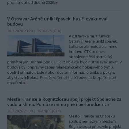
promítnout od dubna 2028.
V Ostravar Aréně unikl čpavek, hasiči evakuovali
budovu
30.7.2026 23:20 | OSTRAVA (
ČTK
)
V ostravské multifunkční
Ostravar Aréně unikl čpavek.
Látka se ale nedostala mimo
budovu. ČTK to dnes
odpoledne řekl ostravský
primátor Jan Dohnal (Spolu). Lidi z objektu bylo nutné evakuovat. V
budově byl přípravný zápas mládežnického hokejového týmu,
doplnil primátor. Lidé v okolí dostali informaci o úniku a pokyn,
aby si zavřeli okna. Později večer už hasiči odvolali bezpečnostní
opatření.
Města Hranice a Rögnitzlosau spojí projekt Společně za
vodu a klima. Pomůže mimo jiné i perlorodce říční
30.7.2026 21:39 | HRANICE (
ČTK
)
Město Hranice na Chebsku
spolu s německým městem
Rögnitzlosau připravilo projekt