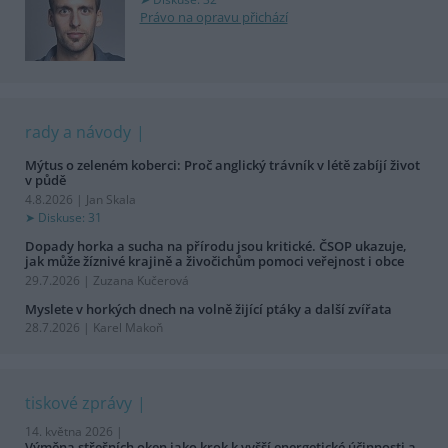
Právo na opravu přichází
rady a návody
Mýtus o zeleném koberci: Proč anglický trávník v létě zabíjí život
v půdě
4.8.2026 | Jan Skala
Diskuse: 31
Dopady horka a sucha na přírodu jsou kritické. ČSOP ukazuje,
jak může žíznivé krajině a živočichům pomoci veřejnost i obce
29.7.2026 | Zuzana Kučerová
Myslete v horkých dnech na volně žijící ptáky a další zvířata
28.7.2026 | Karel Makoň
tiskové zprávy
14. května 2026 |
Výměna střešních oken jako krok k vyšší energetické účinnosti a