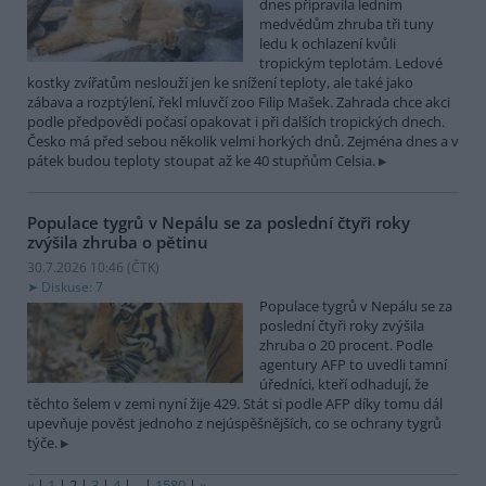
dnes připravila ledním
medvědům zhruba tři tuny
ledu k ochlazení kvůli
tropickým teplotám. Ledové
kostky zvířatům neslouží jen ke snížení teploty, ale také jako
zábava a rozptýlení, řekl mluvčí zoo Filip Mašek. Zahrada chce akci
podle předpovědi počasí opakovat i při dalších tropických dnech.
Česko má před sebou několik velmi horkých dnů. Zejména dnes a v
pátek budou teploty stoupat až ke 40 stupňům Celsia.
Populace tygrů v Nepálu se za poslední čtyři roky
zvýšila zhruba o pětinu
30.7.2026 10:46 (
ČTK
)
Diskuse: 7
Populace tygrů v Nepálu se za
poslední čtyři roky zvýšila
zhruba o 20 procent. Podle
agentury AFP to uvedli tamní
úředníci, kteří odhadují, že
těchto šelem v zemi nyní žije 429. Stát si podle AFP díky tomu dál
upevňuje pověst jednoho z nejúspěšnějších, co se ochrany tygrů
týče.
«
|
1
|
2
|
3
|
4
|
..
|
1580
|
»