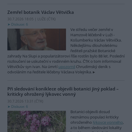
Zemřel botanik Václav Větvička
30.7.2026 18:05 | LUŽE (
ČTK
)
Diskuse: 6
Ve středu večer zemřel v
Hamzově léčebně v Luži -
Košumberku Václav Větvička.
Někdejšímu dlouholetému
řediteli pražské Botanické
zahrady Na Slupi a popularizátorovi říše rostlin bylo 88 let. Poslední
rozloučení se uskuteční v rodinném kruhu. ČTK o tom informoval
Větvičkův syn Ivan. Na úmrtí
upozornil
Chrudimský deník s
odvoláním na ředitele léčebny Václava Volejníka.
Při sledování koniklece objevili botanici jiný poklad –
kriticky ohrožený lýkovec vonný
30.7.2026 13:31 (
ČTK
)
Diskuse: 6
Botanici objevili dosud
neznámou populaci kriticky
ohroženého
lýkovce vonného
,
a to během sledování lokality