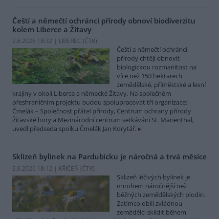
Čeští a němečtí ochránci přírody obnoví biodiverzitu
kolem Liberce a Žitavy
2.8.2026 18:32 | LIBEREC (
ČTK
)
Čeští a němečtí ochránci
přírody chtějí obnovit
biologickou rozmanitost na
více než 150 hektarech
zemědělské, příměstské a lesní
krajiny v okolí Liberce a německé Žitavy. Na společném
přeshraničním projektu budou spolupracovat tři organizace:
Čmelák – Společnost přátel přírody, Centrum ochrany přírody
Žitavské hory a Mezinárodní centrum setkávání St. Marienthal,
uvedl předseda spolku Čmelák Jan Korytář.
Sklizeň bylinek na Pardubicku je náročná a trvá měsíce
2.8.2026 18:12 | KŘIČEŇ (
ČTK
)
Sklizeň léčivých bylinek je
mnohem náročnější než
běžných zemědělských plodin.
Zatímco obilí zvládnou
zemědělci sklidit během