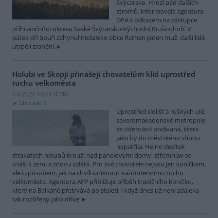
Švýcarsko. Hrozí pád dalších
stromů, informovala agentura
DPA s odkazem na zástupce
příhraničního okresu Saské Švýcarsko-Východní Krušnohoří. V
pátek při bouři zahynul nedaleko obce Rathen jeden muž, další lidé
utrpěli zranění.
Holubi ve Skopji přinášejí chovatelům klid uprostřed
ruchu velkoměsta
1.8.2026 18:01 (
ČTK
)
Diskuse: 3
Uprostřed sídlišť a rušných ulic
severomakedonské metropole
se odehrává podívaná, která
jako by do městského shonu
nepatřila. Hejno desítek
strakatých holubů krouží nad panelovými domy, střemhlav se
snáší k zemi a znovu vzlétá. Pro své chovatele nejsou jen koníčkem,
ale i způsobem, jak na chvíli uniknout každodennímu ruchu
velkoměsta. Agentura AFP přibližuje příběh tradičního koníčku,
který na Balkáně přetrvává po staletí, i když dnes už není zdaleka
tak rozšířený jako dříve.