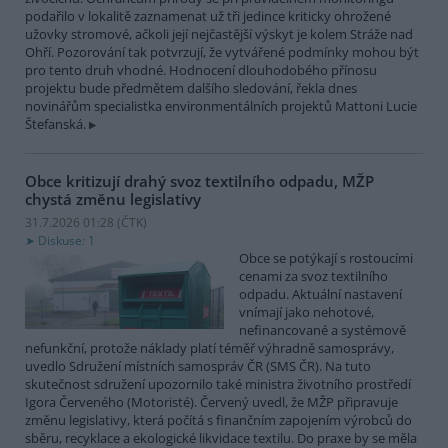
podařilo v lokalitě zaznamenat už tři jedince kriticky ohrožené
užovky stromové, ačkoli její nejčastější výskyt je kolem Stráže nad
Ohří. Pozorování tak potvrzují, že vytvářené podmínky mohou být
pro tento druh vhodné. Hodnocení dlouhodobého přínosu
projektu bude předmětem dalšího sledování, řekla dnes
novinářům specialistka environmentálních projektů Mattoni Lucie
Štefanská.
Obce kritizují drahý svoz textilního odpadu, MŽP
chystá změnu legislativy
31.7.2026 01:28 (
ČTK
)
Diskuse: 1
Obce se potýkají s rostoucími
cenami za svoz textilního
odpadu. Aktuální nastavení
vnímají jako nehotové,
nefinancované a systémově
nefunkční, protože náklady platí téměř výhradně samosprávy,
uvedlo Sdružení místních samospráv ČR (SMS ČR). Na tuto
skutečnost sdružení upozornilo také ministra životního prostředí
Igora Červeného (Motoristé). Červený uvedl, že MŽP připravuje
změnu legislativy, která počítá s finančním zapojením výrobců do
sběru, recyklace a ekologické likvidace textilu. Do praxe by se měla