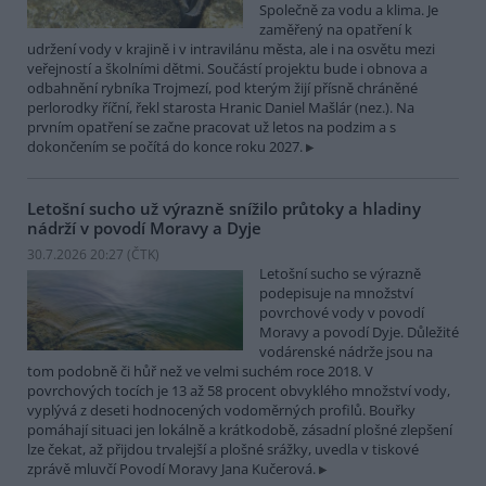
Společně za vodu a klima. Je
zaměřený na opatření k
udržení vody v krajině i v intravilánu města, ale i na osvětu mezi
veřejností a školními dětmi. Součástí projektu bude i obnova a
odbahnění rybníka Trojmezí, pod kterým žijí přísně chráněné
perlorodky říční, řekl starosta Hranic Daniel Mašlár (nez.). Na
prvním opatření se začne pracovat už letos na podzim a s
dokončením se počítá do konce roku 2027.
Letošní sucho už výrazně snížilo průtoky a hladiny
nádrží v povodí Moravy a Dyje
30.7.2026 20:27 (
ČTK
)
Letošní sucho se výrazně
podepisuje na množství
povrchové vody v povodí
Moravy a povodí Dyje. Důležité
vodárenské nádrže jsou na
tom podobně či hůř než ve velmi suchém roce 2018. V
povrchových tocích je 13 až 58 procent obvyklého množství vody,
vyplývá z deseti hodnocených vodoměrných profilů. Bouřky
pomáhají situaci jen lokálně a krátkodobě, zásadní plošné zlepšení
lze čekat, až přijdou trvalejší a plošné srážky, uvedla v tiskové
zprávě mluvčí Povodí Moravy Jana Kučerová.