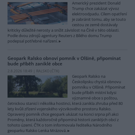
Americký prezident Donald
Trump chce zakázat vývoz
elektroodpadu. Cílem opatření
je zabránit tomu, aby se touto
cestou ze země dostávaly
kriticky důležité nerosty a snížit závislost na Číně v této oblasti.
Podle dvou zdrojů agentury Reuters z Bílého domu Trump
podepsal potřebné nařízení.
Geopark Ralsko obnoví pomník v Olšině, připomínat
bude příběh zaniklé obce
2.8.2026 18:49 | RALSKO (
ČTK
)
Geopark Ralsko na
Českolipsku chystá obnovu
pomníku v Olšině. Připomínat
bude příběh místní kdysi
významné obce s poštou,
četnickou stanicí i několika hostinci, která zanikla zhruba před 80
lety kvůli zřízení vojenského výcvikového prostoru Ralsko.
Opravený pomník chce geopark ukázat na konci srpna při akci
Proměny, která každoročně připomíná historii zaniklých obcí z
tohoto území. ČTK o tom informovala ředitelka Národního
geoparku Ralsko Lenka Mrázová.