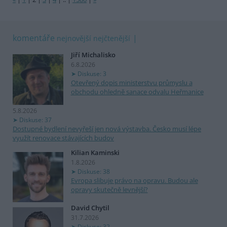
komentáře
nejnovější
nejčtenější
Jiří Michalisko
6.8.2026
Diskuse: 3
Otevřený dopis ministerstvu průmyslu a
obchodu ohledně sanace odvalu Heřmanice
5.8.2026
Diskuse: 37
Dostupné bydlení nevyřeší jen nová výstavba. Česko musí lépe
využít renovace stávajících budov
Kilian Kaminski
1.8.2026
Diskuse: 38
Evropa slibuje právo na opravu. Budou ale
opravy skutečně levnější?
David Chytil
31.7.2026
Diskuse: 32