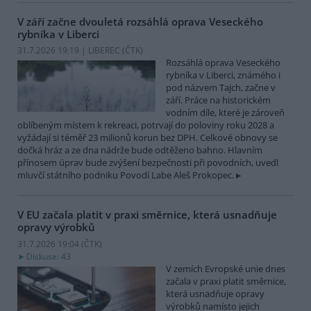
V září začne dvouletá rozsáhlá oprava Veseckého
rybníka v Liberci
31.7.2026 19:19 | LIBEREC (
ČTK
)
Rozsáhlá oprava Veseckého
rybníka v Liberci, známého i
pod názvem Tajch, začne v
září. Práce na historickém
vodním díle, které je zároveň
oblíbeným místem k rekreaci, potrvají do poloviny roku 2028 a
vyžádají si téměř 23 milionů korun bez DPH. Celkové obnovy se
dočká hráz a ze dna nádrže bude odtěženo bahno. Hlavním
přínosem úprav bude zvýšení bezpečnosti při povodních, uvedl
mluvčí státního podniku Povodí Labe Aleš Prokopec.
V EU začala platit v praxi směrnice, která usnadňuje
opravy výrobků
31.7.2026 19:04 (
ČTK
)
Diskuse: 43
V zemích Evropské unie dnes
začala v praxi platit směrnice,
která usnadňuje opravy
výrobků namísto jejich