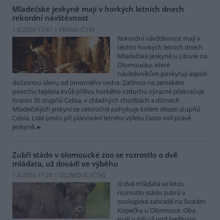
Mladečské jeskyně mají v horkých letních dnech
rekordní návštěvnost
1.8.2026 17:47 | PRAHA (
ČTK
)
Rekordní návštěvnost mají v
těchto horkých letních dnech
Mladečské jeskyně u Litovle na
Olomoucku, které
návštěvníkům poskytují aspoň
dočasnou úlevu od úmorného vedra. Zatímco na zemském
povrchu teplota kvůli přílivu horkého vzduchu výrazně překračuje
hranici 30 stupňů Celsia, v chladných chodbách a dómech
Mladečských jeskyní se celoročně pohybuje kolem deseti stupňů
Celsia. Lidé proto při plánování letního výletu často volí právě
jeskyně.
Zubří stádo v olomoucké zoo se rozrostlo o dvě
mláďata, už dovádí ve výběhu
1.8.2026 17:28 | OLOMOUC (
ČTK
)
O dvě mláďata se letos
rozrostlo stádo zubrů v
zoologické zahradě na Svatém
Kopečku u Olomouce. Oba
malí zubři už pod bedlivým