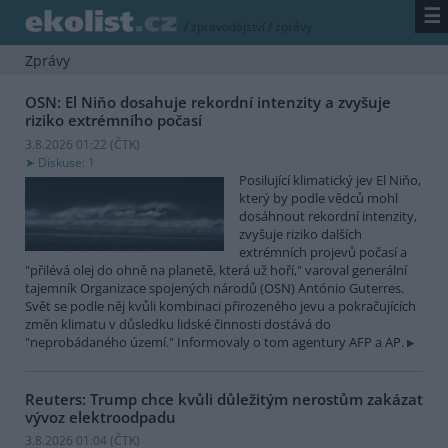
☰
/
zpravodajství
/
zprávy
Zprávy
OSN: El Niňo dosahuje rekordní intenzity a zvyšuje
riziko extrémního počasí
3.8.2026 01:22 (
ČTK
)
Diskuse: 1
Posilující klimatický jev El Niňo,
který by podle vědců mohl
dosáhnout rekordní intenzity,
zvyšuje riziko dalších
extrémních projevů počasí a
"přilévá olej do ohně na planetě, která už hoří," varoval generální
tajemník Organizace spojených národů (OSN) António Guterres.
Svět se podle něj kvůli kombinaci přirozeného jevu a pokračujících
změn klimatu v důsledku lidské činnosti dostává do
"neprobádaného území." Informovaly o tom agentury AFP a AP.
Reuters: Trump chce kvůli důležitým nerostům zakázat
vývoz elektroodpadu
3.8.2026 01:04 (
ČTK
)