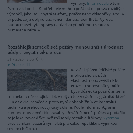
výměny.
Informovala
o tom
Evropská komise. Spotřebitelé mohou požádat o opravu rozbitých
výrobků, jako jsou chytré telefony, pračky nebo chladničky, a to i v
případě, že již uplynula zákonem daná záruční lhůta. Výrobci
budou muset tyto opravy nabízet za přiměřenou cenu a v
přiměřené lhůtě.
Rozsáhlejší zemědělské požáry mohou snížit úrodnost
půdy či zvýšit riziko eroze
31.7.2026 18:56 (
ČTK
)
Diskuse: 11
Rozsáhlejší zemědělské požáry
mohou zhoršit půdní
vlastnosti nebo zvýšit riziko
eroze. Úrodnost půdy může
být v důsledku požárů snížena
i na několik následujících let. Vyplývá to z vyjádření agrárníků, které
ČTK oslovila. Zemědělci proto nyní v období žní více kontrolují
techniku a přehodnocují časy sklizně. Podle informací Agrární
komory letos zemědělce zasáhly převážně menší požáry a podařilo
se je lokalizovat dříve, než způsobily rozsáhlejší škody.
Výstraha
před vznikem požárů nyní platí pro celou republiku s výjimkou
severních Čech.