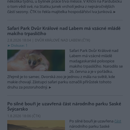
několika týdnů, u bylinek práce trvá měsíce. V Křični na Pardubicku
o tom vědí své, na Statku Junek vrcholí jedna z nejnáročnějších
částí sezony. ČTK to řekla majitelka hospodářství Iva Junková.
Safari Park Dvůr Králové nad Labem má vzácné mládě
makiho trpasličího
2.8.2026 18:04 | DVŮR KRÁLOVÉ NAD LABEM (
ČTK
)
Diskuse: 1
Safari Park Dvůr Králové nad
Labem má vzácné mládě
madagaskarské poloopice
makiho trpasličího. Narodilo se
26. června a je v pořádku.
Zřejmě je to samec. Dvorská zoo je jednou z mála na světě, kde
makie chovají. Zástupci safari parku označili přírůstek tohoto
druhu za pozoruhodný.
Po silné bouři je uzavřená část národního parku Saské
Švýcarsko
1.8.2026 18:06 (
ČTK
)
Po silné bouři je uzavřena
část
národního parku Saské