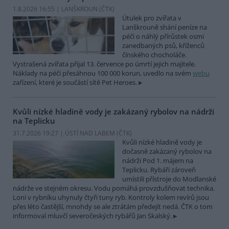
1.8.2026 16:55 | LANŠKROUN (
ČTK
)
Útulek pro zvířata v
Lanškrouně shání peníze na
péči o náhlý přírůstek osmi
zanedbaných psů, kříženců
čínského chocholáče.
Vystrašená zvířata přijal 13. července po úmrtí jejich majitele.
Náklady na péči přesáhnou 100 000 korun, uvedlo na svém
webu
zařízení, které je součástí sítě Pet Heroes.
Kvůli nízké hladině vody je zakázaný rybolov na nádrži
na Teplicku
31.7.2026 19:27 | ÚSTÍ NAD LABEM (
ČTK
)
Kvůli nízké hladině vody je
dočasně zakázaný rybolov na
nádrži Pod 1. májem na
Teplicku. Rybáři zároveň
umístili přístroje do Modlanské
nádrže ve stejném okresu. Vodu pomáhá provzdušňovat technika.
Loni v rybníku uhynuly čtyři tuny ryb. Kontroly kolem revírů jsou
přes léto častější, mnohdy se ale ztrátám předejít nedá. ČTK o tom
informoval mluvčí severočeských rybářů Jan Skalský.