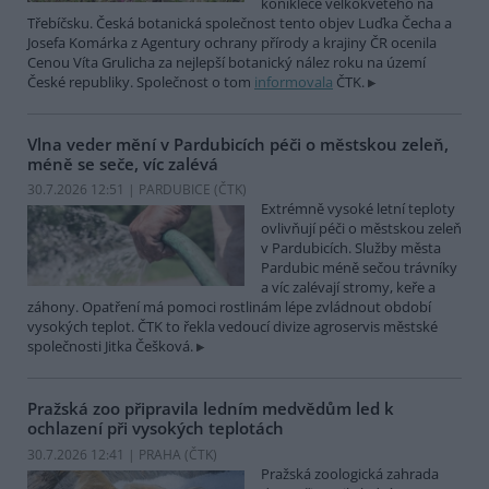
koniklece velkokvětého na
Třebíčsku. Česká botanická společnost tento objev Luďka Čecha a
Josefa Komárka z Agentury ochrany přírody a krajiny ČR ocenila
Cenou Víta Grulicha za nejlepší botanický nález roku na území
České republiky. Společnost o tom
informovala
ČTK.
Vlna veder mění v Pardubicích péči o městskou zeleň,
méně se seče, víc zalévá
30.7.2026 12:51 | PARDUBICE (
ČTK
)
Extrémně vysoké letní teploty
ovlivňují péči o městskou zeleň
v Pardubicích. Služby města
Pardubic méně sečou trávníky
a víc zalévají stromy, keře a
záhony. Opatření má pomoci rostlinám lépe zvládnout období
vysokých teplot. ČTK to řekla vedoucí divize agroservis městské
společnosti Jitka Češková.
Pražská zoo připravila ledním medvědům led k
ochlazení při vysokých teplotách
30.7.2026 12:41 | PRAHA (
ČTK
)
Pražská zoologická zahrada