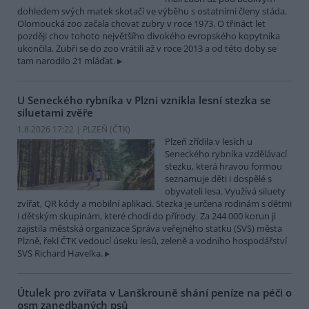
dohledem svých matek skotačí ve výběhu s ostatními členy stáda.
Olomoucká zoo začala chovat zubry v roce 1973. O třináct let
později chov tohoto největšího divokého evropského kopytníka
ukončila. Zubři se do zoo vrátili až v roce 2013 a od této doby se
tam narodilo 21 mláďat.
U Seneckého rybníka v Plzni vznikla lesní stezka se
siluetami zvěře
1.8.2026 17:22 | PLZEŇ (
ČTK
)
Plzeň zřídila v lesích u
Seneckého rybníka vzdělávací
stezku, která hravou formou
seznamuje děti i dospělé s
obyvateli lesa. Využívá siluety
zvířat, QR kódy a mobilní aplikaci. Stezka je určena rodinám s dětmi
i dětským skupinám, které chodí do přírody. Za 244 000 korun ji
zajistila městská organizace Správa veřejného statku (SVS) města
Plzně, řekl ČTK vedoucí úseku lesů, zeleně a vodního hospodářství
SVS Richard Havelka.
Útulek pro zvířata v Lanškrouně shání peníze na péči o
osm zanedbaných psů