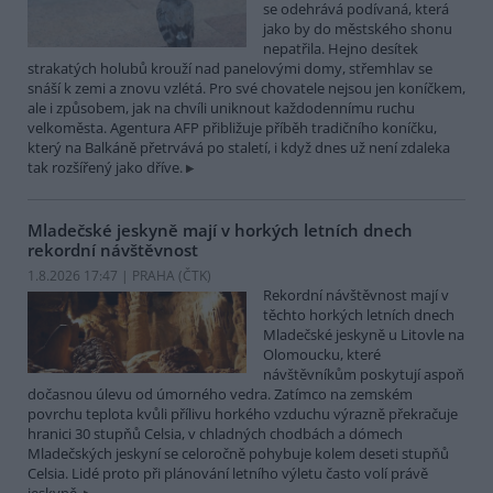
se odehrává podívaná, která
jako by do městského shonu
nepatřila. Hejno desítek
strakatých holubů krouží nad panelovými domy, střemhlav se
snáší k zemi a znovu vzlétá. Pro své chovatele nejsou jen koníčkem,
ale i způsobem, jak na chvíli uniknout každodennímu ruchu
velkoměsta. Agentura AFP přibližuje příběh tradičního koníčku,
který na Balkáně přetrvává po staletí, i když dnes už není zdaleka
tak rozšířený jako dříve.
Mladečské jeskyně mají v horkých letních dnech
rekordní návštěvnost
1.8.2026 17:47 | PRAHA (
ČTK
)
Rekordní návštěvnost mají v
těchto horkých letních dnech
Mladečské jeskyně u Litovle na
Olomoucku, které
návštěvníkům poskytují aspoň
dočasnou úlevu od úmorného vedra. Zatímco na zemském
povrchu teplota kvůli přílivu horkého vzduchu výrazně překračuje
hranici 30 stupňů Celsia, v chladných chodbách a dómech
Mladečských jeskyní se celoročně pohybuje kolem deseti stupňů
Celsia. Lidé proto při plánování letního výletu často volí právě