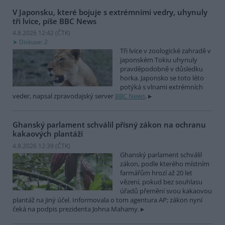
V Japonsku, které bojuje s extrémními vedry, uhynuly
tři lvice, píše BBC News
4.8.2026 12:42 (
ČTK
)
Diskuse: 2
Tři lvice v zoologické zahradě v
japonském Tokiu uhynuly
pravděpodobně v důsledku
horka. Japonsko se toto léto
potýká s vlnami extrémních
veder, napsal zpravodajský server
BBC News
.
Ghanský parlament schválil přísný zákon na ochranu
kakaových plantáží
4.8.2026 12:39 (
ČTK
)
Ghanský parlament schválil
zákon, podle kterého místním
farmářům hrozí až 20 let
vězení, pokud bez souhlasu
úřadů přemění svou kakaovou
plantáž na jiný účel. Informovala o tom agentura AP; zákon nyní
čeká na podpis prezidenta Johna Mahamy.