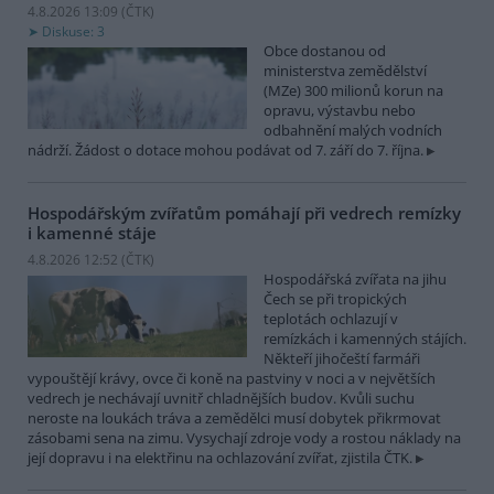
4.8.2026 13:09 (
ČTK
)
Diskuse: 3
Obce dostanou od
ministerstva zemědělství
(MZe) 300 milionů korun na
opravu, výstavbu nebo
odbahnění malých vodních
nádrží. Žádost o dotace mohou podávat od 7. září do 7. října.
Hospodářským zvířatům pomáhají při vedrech remízky
i kamenné stáje
4.8.2026 12:52 (
ČTK
)
Hospodářská zvířata na jihu
Čech se při tropických
teplotách ochlazují v
remízkách i kamenných stájích.
Někteří jihočeští farmáři
vypouštějí krávy, ovce či koně na pastviny v noci a v největších
vedrech je nechávají uvnitř chladnějších budov. Kvůli suchu
neroste na loukách tráva a zemědělci musí dobytek přikrmovat
zásobami sena na zimu. Vysychají zdroje vody a rostou náklady na
její dopravu i na elektřinu na ochlazování zvířat, zjistila ČTK.