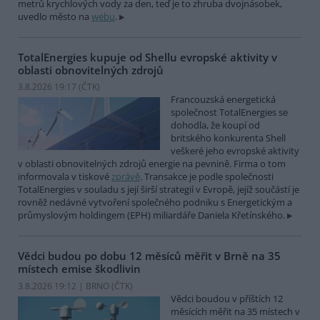
metrů krychlových vody za den, teď je to zhruba dvojnásobek,
uvedlo město na
webu
.
TotalEnergies kupuje od Shellu evropské aktivity v
oblasti obnovitelných zdrojů
3.8.2026 19:17 (
ČTK
)
Francouzská energetická
společnost TotalEnergies se
dohodla, že koupí od
britského konkurenta Shell
veškeré jeho evropské aktivity
v oblasti obnovitelných zdrojů energie na pevnině. Firma o tom
informovala v tiskové
zprávě
. Transakce je podle společnosti
TotalEnergies v souladu s její širší strategií v Evropě, jejíž součástí je
rovněž nedávné vytvoření společného podniku s Energetickým a
průmyslovým holdingem (EPH) miliardáře Daniela Křetínského.
Vědci budou po dobu 12 měsíců měřit v Brně na 35
místech emise škodlivin
3.8.2026 19:12 | BRNO (
ČTK
)
Vědci boudou v příštích 12
měsících měřit na 35 místech v