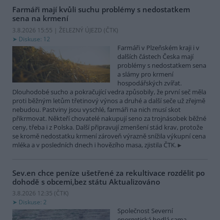
Farmáři mají kvůli suchu problémy s nedostatkem
sena na krmení
3.8.2026 15:55 | ŽELEZNÝ ÚJEZD (
ČTK
)
Diskuse: 12
Farmáři v Plzeňském kraji i v
dalších částech Česka mají
problémy s nedostatkem sena
a slámy pro krmení
hospodářských zvířat.
Dlouhodobé sucho a pokračující vedra způsobily, že první seč měla
proti běžným letům třetinový výnos a druhé a další seče už zřejmě
nebudou. Pastviny jsou vyschlé, farmáři na nich musí skot
přikrmovat. Někteří chovatelé nakupují seno za trojnásobek běžné
ceny, třeba i z Polska. Další připravují zmenšení stád krav, protože
se kromě nedostatku krmení zároveň výrazně snížila výkupní cena
mléka a v posledních dnech i hovězího masa, zjistila ČTK.
Sev.en chce peníze ušetřené za rekultivace rozdělit po
dohodě s obcemi,bez státu
Aktualizováno
3.8.2026 12:35 (
ČTK
)
Diskuse: 2
Společnost Severní
energetická hodlá sama