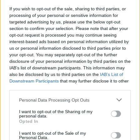
Českolipsku chystá obnovu
If you wish to opt-out of the sale, sharing to third parties, or
pomníku v Olšině. Připomínat
bude příběh místní kdysi
processing of your personal or sensitive information for
významné obce s poštou,
targeted advertising by us, please use the below opt-out
četnickou stanicí i několika hostinci, která zanikla zhruba před 80
section to confirm your selection. Please note that after your
lety kvůli zřízení vojenského výcvikového prostoru Ralsko.
opt-out request is processed you may continue seeing
Opravený pomník chce geopark ukázat na konci srpna při akci
interest-based ads based on personal information utilized by
Proměny, která každoročně připomíná historii zaniklých obcí z
us or personal information disclosed to third parties prior to
tohoto území. ČTK o tom informovala ředitelka Národního
geoparku Ralsko Lenka Mrázová.
your opt-out. You may separately opt-out of the further
disclosure of your personal information by third parties on the
IAB’s list of downstream participants. This information may
Čeští a němečtí ochránci přírody obnoví biodiverzitu
also be disclosed by us to third parties on the
IAB’s List of
kolem Liberce a Žitavy
Downstream Participants
that may further disclose it to other
2.8.2026 18:32 | LIBEREC (
ČTK
)
third parties.
Čeští a němečtí ochránci
přírody chtějí obnovit
Personal Data Processing Opt Outs
biologickou rozmanitost na
více než 150 hektarech
I want to opt-out of the Sharing of my
zemědělské, příměstské a lesní
personal data.
krajiny v okolí Liberce a německé Žitavy. Na společném
Opted In
přeshraničním projektu budou spolupracovat tři organizace:
Čmelák – Společnost přátel přírody, Centrum ochrany přírody
I want to opt-out of the Sale of my
Žitavské hory a Mezinárodní centrum setkávání St. Marienthal,
Personal Data.