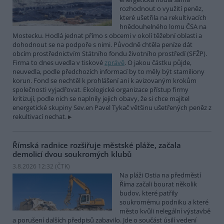
rozhodnout o využití peněz,
které ušetřila na rekultivacích
hnědouhelného lomu ČSA na
Mostecku. Hodlá jednat přímo s obcemi v okolí těžební oblasti a
dohodnout se na podpoře s nimi. Původně chtěla peníze dát
obcím prostřednictvím Státního fondu životního prostředí (SFŽP).
Firma to dnes uvedla v tiskové
zprávě
. O jakou částku půjde,
neuvedla, podle předchozích informací by to měly být stamiliony
korun. Fond se nechtěl k prohlášení ani k avizovaným krokům
společnosti vyjadřovat. Ekologické organizace přístup firmy
kritizují, podle nich se naplnily jejich obavy, že si chce majitel
energetické skupiny Sev.en Pavel Tykač většinu ušetřených peněz z
rekultivací nechat.
Římská radnice rozšiřuje městské pláže, začala
demolicí dvou soukromých klubů
3.8.2026 12:32 (
ČTK
)
Na pláži Ostia na předměstí
Říma začali bourat několik
budov, které patřily
soukromému podniku a které
město kvůli nelegální výstavbě
a porušení dalších předpisů zabavilo. Jde o součást úsilí vedení