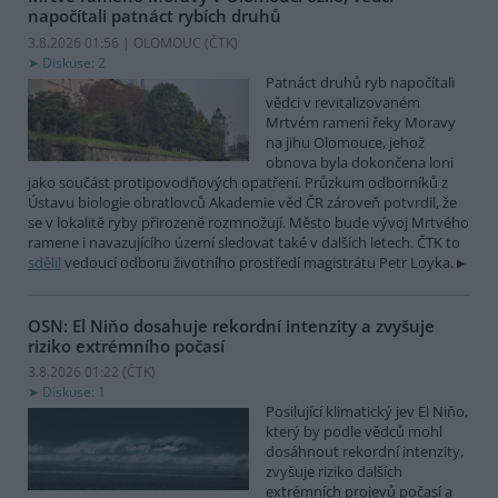
napočítali patnáct rybích druhů
3.8.2026 01:56 | OLOMOUC (
ČTK
)
Diskuse: 2
Patnáct druhů ryb napočítali
vědci v revitalizovaném
Mrtvém rameni řeky Moravy
na jihu Olomouce, jehož
obnova byla dokončena loni
jako součást protipovodňových opatření. Průzkum odborníků z
Ústavu biologie obratlovců Akademie věd ČR zároveň potvrdil, že
se v lokalitě ryby přirozeně rozmnožují. Město bude vývoj Mrtvého
ramene i navazujícího území sledovat také v dalších letech. ČTK to
sdělil
vedoucí odboru životního prostředí magistrátu Petr Loyka.
OSN: El Niňo dosahuje rekordní intenzity a zvyšuje
riziko extrémního počasí
3.8.2026 01:22 (
ČTK
)
Diskuse: 1
Posilující klimatický jev El Niňo,
který by podle vědců mohl
dosáhnout rekordní intenzity,
zvyšuje riziko dalších
extrémních projevů počasí a