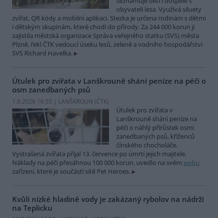
seznamuje děti i dospělé s
obyvateli lesa. Využívá siluety
zvířat, QR kódy a mobilní aplikaci. Stezka je určena rodinám s dětmi
i dětským skupinám, které chodí do přírody. Za 244 000 korun ji
zajistila městská organizace Správa veřejného statku (SVS) města
Plzně, řekl ČTK vedoucí úseku lesů, zeleně a vodního hospodářství
SVS Richard Havelka.
Útulek pro zvířata v Lanškrouně shání peníze na péči o
osm zanedbaných psů
1.8.2026 16:55 | LANŠKROUN (
ČTK
)
Útulek pro zvířata v
Lanškrouně shání peníze na
péči o náhlý přírůstek osmi
zanedbaných psů, kříženců
čínského chocholáče.
Vystrašená zvířata přijal 13. července po úmrtí jejich majitele.
Náklady na péči přesáhnou 100 000 korun, uvedlo na svém
webu
zařízení, které je součástí sítě Pet Heroes.
Kvůli nízké hladině vody je zakázaný rybolov na nádrži
na Teplicku