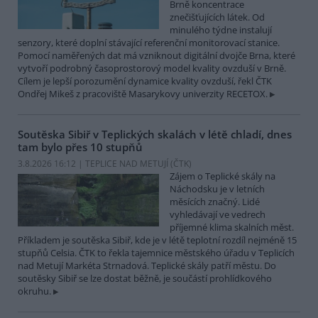
Brně koncentrace
znečišťujících látek. Od
minulého týdne instalují
senzory, které doplní stávající referenční monitorovací stanice.
Pomocí naměřených dat má vzniknout digitální dvojče Brna, které
vytvoří podrobný časoprostorový model kvality ovzduší v Brně.
Cílem je lepší porozumění dynamice kvality ovzduší, řekl ČTK
Ondřej Mikeš z pracoviště Masarykovy univerzity RECETOX.
Soutěska Sibiř v Teplických skalách v létě chladí, dnes
tam bylo přes 10 stupňů
3.8.2026 16:12 | TEPLICE NAD METUJÍ (
ČTK
)
Zájem o Teplické skály na
Náchodsku je v letních
měsících značný. Lidé
vyhledávají ve vedrech
příjemné klima skalních měst.
Příkladem je soutěska Sibiř, kde je v létě teplotní rozdíl nejméně 15
stupňů Celsia. ČTK to řekla tajemnice městského úřadu v Teplicích
nad Metují Markéta Strnadová. Teplické skály patří městu. Do
soutěsky Sibiř se lze dostat běžně, je součástí prohlídkového
okruhu.