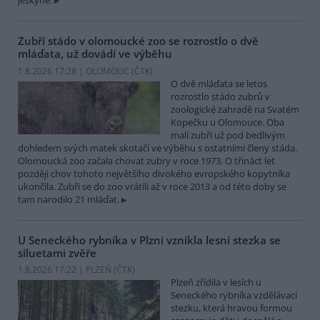
jeskyně.
Zubří stádo v olomoucké zoo se rozrostlo o dvě
mláďata, už dovádí ve výběhu
1.8.2026 17:28 | OLOMOUC (
ČTK
)
O dvě mláďata se letos
rozrostlo stádo zubrů v
zoologické zahradě na Svatém
Kopečku u Olomouce. Oba
malí zubři už pod bedlivým
dohledem svých matek skotačí ve výběhu s ostatními členy stáda.
Olomoucká zoo začala chovat zubry v roce 1973. O třináct let
později chov tohoto největšího divokého evropského kopytníka
ukončila. Zubři se do zoo vrátili až v roce 2013 a od této doby se
tam narodilo 21 mláďat.
U Seneckého rybníka v Plzni vznikla lesní stezka se
siluetami zvěře
1.8.2026 17:22 | PLZEŇ (
ČTK
)
Plzeň zřídila v lesích u
Seneckého rybníka vzdělávací
stezku, která hravou formou