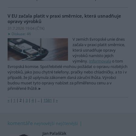
V EU začala platit v praxi směrnice, která usnadňuje
opravy výrobků
31.7.2026 19:04 (
ČTK
)
Diskuse: 46
V zemích Evropské unie dnes
začala v praxi platit směrnice,
která usnadňuje opravy
výrobků namísto jejich
výměny.
Informovala
o tom
Evropská komise. Spotřebitelé mohou požádat o opravu rozbitých
výrobků, jako jsou chytré telefony, pračky nebo chladničky, a to i v
případě, že již uplynula zákonem daná záruční lhůta. Výrobci
budou muset tyto opravy nabízet za přiměřenou cenu a v
přiměřené lhůtě.
«
|
1
|
2
|
3
|
4
|
..
|
1581
|
»
komentáře
nejnovější
nejčtenější
Jan Palaščák