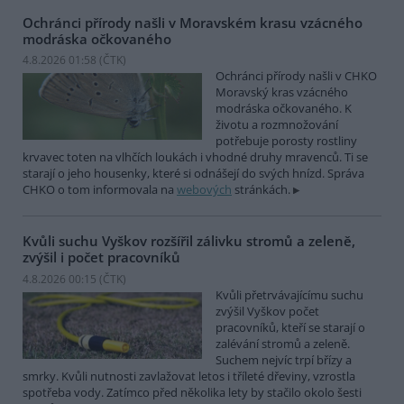
Ochránci přírody našli v Moravském krasu vzácného
modráska očkovaného
4.8.2026 01:58 (
ČTK
)
Ochránci přírody našli v CHKO
Moravský kras vzácného
modráska očkovaného. K
životu a rozmnožování
potřebuje porosty rostliny
krvavec toten na vlhčích loukách i vhodné druhy mravenců. Ti se
starají o jeho housenky, které si odnášejí do svých hnízd. Správa
CHKO o tom informovala na
webových
stránkách.
Kvůli suchu Vyškov rozšířil zálivku stromů a zeleně,
zvýšil i počet pracovníků
4.8.2026 00:15 (
ČTK
)
Kvůli přetrvávajícímu suchu
zvýšil Vyškov počet
pracovníků, kteří se starají o
zalévání stromů a zeleně.
Suchem nejvíc trpí břízy a
smrky. Kvůli nutnosti zavlažovat letos i tříleté dřeviny, vzrostla
spotřeba vody. Zatímco před několika lety by stačilo okolo šesti