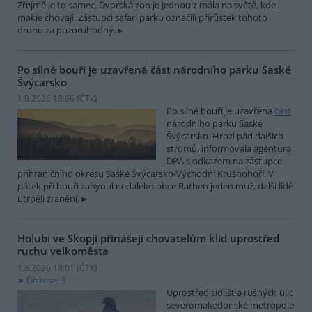
Zřejmě je to samec. Dvorská zoo je jednou z mála na světě, kde
makie chovají. Zástupci safari parku označili přírůstek tohoto
druhu za pozoruhodný.
Po silné bouři je uzavřená část národního parku Saské
Švýcarsko
1.8.2026 18:06 (
ČTK
)
Po silné bouři je uzavřena
část
národního parku Saské
Švýcarsko. Hrozí pád dalších
stromů, informovala agentura
DPA s odkazem na zástupce
příhraničního okresu Saské Švýcarsko-Východní Krušnohoří. V
pátek při bouři zahynul nedaleko obce Rathen jeden muž, další lidé
utrpěli zranění.
Holubi ve Skopji přinášejí chovatelům klid uprostřed
ruchu velkoměsta
1.8.2026 18:01 (
ČTK
)
Diskuse: 3
Uprostřed sídlišť a rušných ulic
severomakedonské metropole