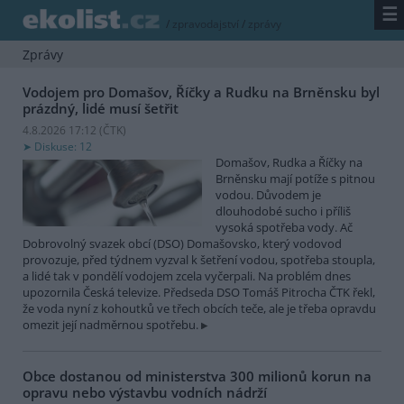
☰
/
zpravodajství
/
zprávy
Zprávy
Vodojem pro Domašov, Říčky a Rudku na Brněnsku byl
prázdný, lidé musí šetřit
4.8.2026 17:12 (
ČTK
)
Diskuse: 12
Domašov, Rudka a Říčky na
Brněnsku mají potíže s pitnou
vodou. Důvodem je
dlouhodobé sucho i příliš
vysoká spotřeba vody. Ač
Dobrovolný svazek obcí (DSO) Domašovsko, který vodovod
provozuje, před týdnem vyzval k šetření vodou, spotřeba stoupla,
a lidé tak v pondělí vodojem zcela vyčerpali. Na problém dnes
upozornila Česká televize. Předseda DSO Tomáš Pitrocha ČTK řekl,
že voda nyní z kohoutků ve třech obcích teče, ale je třeba opravdu
omezit její nadměrnou spotřebu.
Obce dostanou od ministerstva 300 milionů korun na
opravu nebo výstavbu vodních nádrží