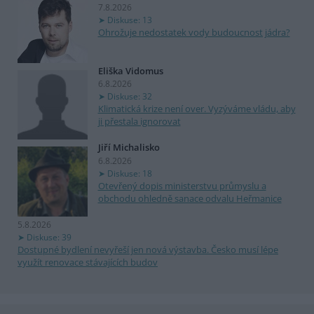
7.8.2026
Diskuse: 13
Ohrožuje nedostatek vody budoucnost jádra?
Eliška Vidomus
6.8.2026
Diskuse: 32
Klimatická krize není over. Vyzýváme vládu, aby
ji přestala ignorovat
Jiří Michalisko
6.8.2026
Diskuse: 18
Otevřený dopis ministerstvu průmyslu a
obchodu ohledně sanace odvalu Heřmanice
5.8.2026
Diskuse: 39
Dostupné bydlení nevyřeší jen nová výstavba. Česko musí lépe
využít renovace stávajících budov