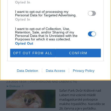
uvedl předseda spolku Čmelák Jan Korytář.
Opted In
I want to opt-out of processing my
Sklizeň bylinek na Pardubicku je náročná a trvá měsíce
Personal Data for Targeted Advertising.
Opted In
2.8.2026 18:12 | KŘIČEŇ (
ČTK
)
Sklizeň léčivých bylinek je
I want to opt-out of Collection, Use,
mnohem náročnější než
Retention, Sale, and/or Sharing of my
běžných zemědělských plodin.
Personal Data that Is Unrelated with the
Zatímco obilí zvládnou
Purposes for which it was collected.
Opted Out
zemědělci sklidit během
několika týdnů, u bylinek práce trvá měsíce. V Křični na Pardubicku
o tom vědí své, na Statku Junek vrcholí jedna z nejnáročnějších
OPT OUT FROM ALL
CONFIRM
částí sezony. ČTK to řekla majitelka hospodářství Iva Junková.
Safari Park Dvůr Králové nad Labem má vzácné mládě
Data Deletion
Data Access
Privacy Policy
makiho trpasličího
2.8.2026 18:04 | DVŮR KRÁLOVÉ NAD LABEM (
ČTK
)
Diskuse: 1
Safari Park Dvůr Králové nad
Labem má vzácné mládě
madagaskarské poloopice
makiho trpasličího. Narodilo se
26. června a je v pořádku.