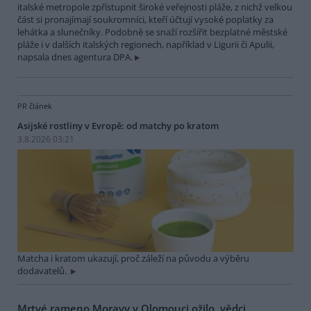
italské metropole zpřístupnit široké veřejnosti pláže, z nichž velkou
část si pronajímají soukromníci, kteří účtují vysoké poplatky za
lehátka a slunečníky. Podobně se snaží rozšířit bezplatné městské
pláže i v dalších italských regionech, například v Ligurii či Apulii,
napsala dnes agentura DPA.
PR článek
Asijské rostliny v Evropě: od matchy po kratom
3.8.2026 03:21
Matcha i kratom ukazují, proč záleží na původu a výběru
dodavatelů.
Mrtvé rameno Moravy v Olomouci ožilo, vědci