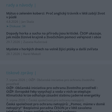
rady a návody
Mýtus o zeleném koberci: Proč anglický trávník v létě zabíjí život
v půdě
4.8.2026 | Jan Skala
Diskuse: 34
Dopady horka a sucha na přírodu jsou kritické. ČSOP ukazuje,
jak může žíznivé krajině a živočichům pomoci veřejnost i obce
29.7.2026 | Zuzana Kučerová
Myslete v horkých dnech na volně žijící ptáky a další zvířata
28.7.2026 | Karel Makoň
tiskové zprávy
7. srpna 2026 |
OIŽP- Občanská iniciativa pro ochranu životního
prostředí
OIŽP- Občanská iniciativa pro ochranu životního prostředí :
OIŽP: Evropské řeky vysychají a voda v nich se otepluje:
Klimatická krize odhaluje zásadní slabinu jaderné energetiky
7. srpna 2026 |
Česká společnost pro ochranu netopýrů
Česká společnost pro ochranu netopýrů: „Pomoc, máme v domě
netopýry!“ Bezplatná poradna ČESON je v létě zavalena
telefonáty. Sama potřebuje finanční podporu.