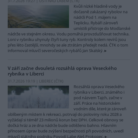
31.7.2026 19:27 | ÚSTÍ NAD LABEM (
ČTK
)
Kvůli nízké hladině vody je
dočasně zakázaný rybolov na
nádrži Pod 1. májem na
Teplicku. Rybáři zároveň
umístili přístroje do Modlanské
nádrže ve stejném okresu. Vodu pomáhá provzdušňovat technika.
Loni v rybníku uhynuly čtyři tuny ryb. Kontroly kolem revírů jsou
přes léto častější, mnohdy se ale ztrátám předejít nedá. ČTK o tom
informoval mluvčí severočeských rybářů Jan Skalský.
V září začne dvouletá rozsáhlá oprava Veseckého
rybníka v Liberci
31.7.2026 19:19 | LIBEREC (
ČTK
)
Rozsáhlá oprava Veseckého
rybníka v Liberci, známého i
pod názvem Tajch, začne v
září. Práce na historickém
vodním díle, které je zároveň
oblíbeným místem k rekreaci, potrvají do poloviny roku 2028 a
vyžádají si téměř 23 milionů korun bez DPH. Celkové obnovy se
dočká hráz a ze dna nádrže bude odtěženo bahno. Hlavním
přínosem úprav bude zvýšení bezpečnosti při povodních, uvedl
mluvčí státního podniku Povodí Labe Aleš Prokopec.