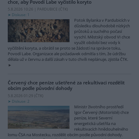
chce, aby Povodí Labe vyčistilo koryto
5.8.2026 10:26 | PARDUBICE (
ČTK
)
Diskuse: 1
Potok Bylanka v Pardubicích v
důsledku dlouhodobě nízkých
průtoků a suchého počasí
vyschl. Městský obvod VI chce
využít období bez vody k
vyčištění koryta, a obrátil se proto se žádostí na správce toku,
Povodí Labe. Organizace ale požadavek odmítla s tím, že údržbu
dělala už v červnu a další zásah v tuto chvíli neplánuje, zjistila ČTK.
Červený chce peníze ušetřené za rekultivaci rozdělit
obcím podle původní dohody
5.8.2026 01:29 (
ČTK
)
Diskuse: 2
Ministr životního prostředí
Igor Červený (Motoristé) chce
peníze, které Severní
energetická ušetřila na
rekultivacích hnědouhelného
lomu ČSA na Mostecku, rozdělit obcím podle původní dohody.