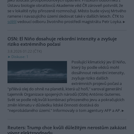
jako součást protipovodňových opatření. Průzkum odborníků z
Ústavu biologie obratlovců Akademie věd ČR zároveň potvrdil, že
se v lokalitě ryby přirozeně rozmnožují. Město bude vývoj Mrtvého
ramene i navazujícího území sledovat také v dalších letech. ČTK to
sdělil
vedoucí odboru životního prostředí magistrátu Petr Loyka.
OSN: El Niňo dosahuje rekordní intenzity a zvyšuje
riziko extrémního počasí
3.8.2026 01:22 (
ČTK
)
Diskuse: 1
Posilující klimatický jev El Niňo,
který by podle vědců mohl
dosáhnout rekordní intenzity,
zvyšuje riziko dalších
extrémních projevů počasí a
"přilévá olej do ohně na planetě, která už hoří," varoval generální
tajemník Organizace spojených národů (OSN) António Guterres.
Svět se podle něj kvůli kombinaci přirozeného jevu a pokračujících
změn klimatu v důsledku lidské činnosti dostává do
"neprobádaného území." Informovaly o tom agentury AFP a AP.
Reuters: Trump chce kvůli důležitým nerostům zakázat
vývoz elektroodpadu