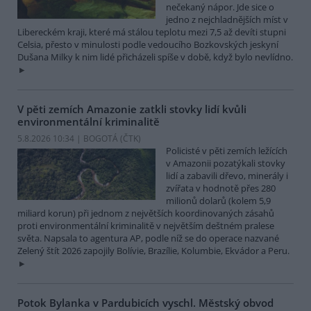
nečekaný nápor. Jde sice o
jedno z nejchladnějších míst v
Libereckém kraji, které má stálou teplotu mezi 7,5 až devíti stupni
Celsia, přesto v minulosti podle vedoucího Bozkovských jeskyní
Dušana Milky k nim lidé přicházeli spíše v době, když bylo nevlídno.
V pěti zemích Amazonie zatkli stovky lidí kvůli
environmentální kriminalitě
5.8.2026 10:34 | BOGOTÁ (
ČTK
)
Policisté v pěti zemích ležících
v Amazonii pozatýkali stovky
lidí a zabavili dřevo, minerály i
zvířata v hodnotě přes 280
milionů dolarů (kolem 5,9
miliard korun) při jednom z největších koordinovaných zásahů
proti environmentální kriminalitě v největším deštném pralese
světa. Napsala to agentura AP, podle níž se do operace nazvané
Zelený štít 2026 zapojily Bolívie, Brazílie, Kolumbie, Ekvádor a Peru.
Potok Bylanka v Pardubicích vyschl. Městský obvod