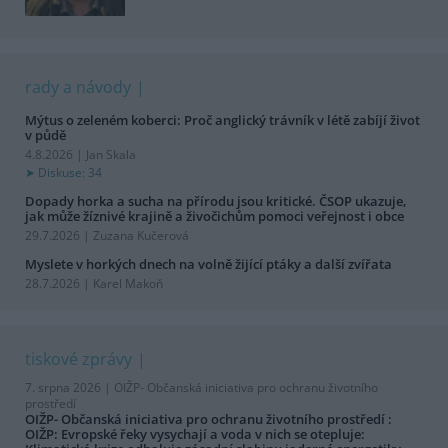
rady a návody
Mýtus o zeleném koberci: Proč anglický trávník v létě zabíjí život
v půdě
4.8.2026 | Jan Skala
Diskuse: 34
Dopady horka a sucha na přírodu jsou kritické. ČSOP ukazuje,
jak může žíznivé krajině a živočichům pomoci veřejnost i obce
29.7.2026 | Zuzana Kučerová
Myslete v horkých dnech na volně žijící ptáky a další zvířata
28.7.2026 | Karel Makoň
tiskové zprávy
7. srpna 2026 |
OIŽP- Občanská iniciativa pro ochranu životního
prostředí
OIŽP- Občanská iniciativa pro ochranu životního prostředí :
OIŽP: Evropské řeky vysychají a voda v nich se otepluje: