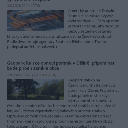
3.8.2026 01:04 (
ČTK
)
Americký prezident Donald
Trump chce zakázat vývoz
elektroodpadu. Cílem opatření
je zabránit tomu, aby se touto
cestou ze země dostávaly
kriticky důležité nerosty a snížit závislost na Číně v této oblasti.
Podle dvou zdrojů agentury Reuters z Bílého domu Trump
podepsal potřebné nařízení.
Geopark Ralsko obnoví pomník v Olšině, připomínat
bude příběh zaniklé obce
2.8.2026 18:49 | RALSKO (
ČTK
)
Geopark Ralsko na
Českolipsku chystá obnovu
pomníku v Olšině. Připomínat
bude příběh místní kdysi
významné obce s poštou,
četnickou stanicí i několika hostinci, která zanikla zhruba před 80
lety kvůli zřízení vojenského výcvikového prostoru Ralsko.
Opravený pomník chce geopark ukázat na konci srpna při akci
Proměny, která každoročně připomíná historii zaniklých obcí z
tohoto území. ČTK o tom informovala ředitelka Národního