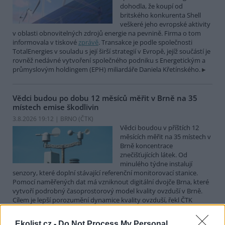
dohodla, že koupí od
britského konkurenta Shell
veškeré jeho evropské aktivity
v oblasti obnovitelných zdrojů energie na pevnině. Firma o tom
informovala v tiskové
zprávě
. Transakce je podle společnosti
TotalEnergies v souladu s její širší strategií v Evropě, jejíž součástí je
rovněž nedávné vytvoření společného podniku s Energetickým a
průmyslovým holdingem (EPH) miliardáře Daniela Křetínského.
Vědci budou po dobu 12 měsíců měřit v Brně na 35
místech emise škodlivin
3.8.2026 19:12 | BRNO (
ČTK
)
Vědci boudou v příštích 12
měsících měřit na 35 místech v
Brně koncentrace
znečišťujících látek. Od
minulého týdne instalují
senzory, které doplní stávající referenční monitorovací stanice.
Pomocí naměřených dat má vzniknout digitální dvojče Brna, které
vytvoří podrobný časoprostorový model kvality ovzduší v Brně.
Cílem je lepší porozumění dynamice kvality ovzduší, řekl ČTK
Ondřej Mikeš z pracoviště Masarykovy univerzity RECETOX.
Ekolist.cz -
Do Not Process My Personal