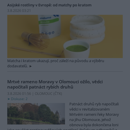
Asijské rostliny v Evropě: od matchy po kratom
3.8.2026 03:21
Matcha i kratom ukazují, proč záleží na původu a výběru
dodavatelů.
Mrtvé rameno Moravy v Olomouci ožilo, vědci
napočítali patnáct rybích druhů
3.8.2026 01:56 | OLOMOUC (
ČTK
)
Diskuse: 2
Patnáct druhů ryb napočítali
vědci v revitalizovaném
Mrtvém rameni řeky Moravy
na jihu Olomouce, jehož
obnova byla dokončena loni