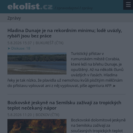
☰
/
zpravodajství
/
zprávy
Zprávy
Hladina Dunaje je na rekordním minimu; lodě uvázly,
rybáři jsou bez práce
5.8.2026 15:37 | BUKUREŠŤ (
ČTK
)
Diskuse: 18
Turistický přístav v
rumunském městě Corabia,
které leží na břehu Dunaje, je
opuštěný. Až na několik člunů
uvázlých v řasách. Hladina
řeky je tak nízko, že plavidla už nemohou kvůli písčitým mělčinám
do přístavu vplouvat ani z něj vyplouvat, píše agentura AFP.
Bozkovské jeskyně na Semilsku zažívají za tropických
teplot nečekaný nápor
5.8.2026 11:20 | BOZKOV (
ČTK
)
Bozkovské dolomitové jeskyně
na Semilsku zažívají za
současných tropických teplot