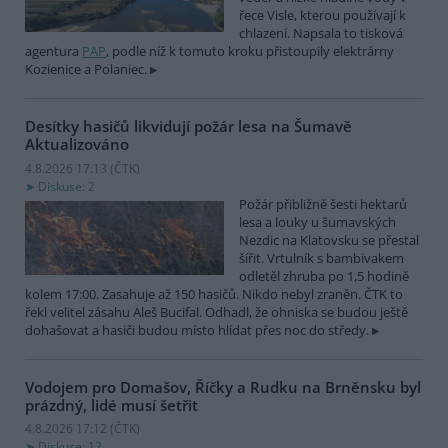
řece Visle, kterou používají k
chlazení. Napsala to tisková
agentura
PAP
, podle níž k tomuto kroku přistoupily elektrárny
Kozienice a Polaniec.
Desítky hasičů likvidují požár lesa na Šumavě
Aktualizováno
4.8.2026 17:13 (
ČTK
)
Diskuse: 2
Požár přibližně šesti hektarů
lesa a louky u šumavských
Nezdic na Klatovsku se přestal
šířit. Vrtulník s bambivakem
odletěl zhruba po 1,5 hodině
kolem 17:00. Zasahuje až 150 hasičů. Nikdo nebyl zraněn. ČTK to
řekl velitel zásahu Aleš Bucifal. Odhadl, že ohniska se budou ještě
dohašovat a hasiči budou místo hlídat přes noc do středy.
Vodojem pro Domašov, Říčky a Rudku na Brněnsku byl
prázdný, lidé musí šetřit
4.8.2026 17:12 (
ČTK
)
Diskuse: 12