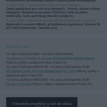
Klimatická krize odhaluje zásadní slabinu jaderné energetiky
7. srpna 2026 |
Česká společnost pro ochranu netopýrů
Česká společnost pro ochranu netopýrů: „Pomoc, máme v domě
netopýry!“ Bezplatná poradna ČESON je v létě zavalena
telefonáty. Sama potřebuje finanční podporu.
6. srpna 2026 |
Regionální muzeum Mělník, příspěvková organizace
Regionální muzeum Mělník, příspěvková organizace: Výstava 50
let CHKO Kokořínsko - Máchův kraj
kalendář akcí
10. srpna 2026 (pondělí) - 14. srpna 2026 (pátek)
Hrajeme si v Pralese - 2. turnus příměstského letního tábora
(Tábory, výlety a pobytové akce, Praha 19 )
10. srpna 2026 (pondělí) 07:30 - 14. srpna 2026 (pátek) 16:30
Příměstský tábor Přírodovědecké léto (8-11 let)
(Tábory, výlety a
pobytové akce, Praha 18 )
10. srpna 2026 (pondělí) 08:00 - 14. srpna 2026 (pátek) 16:30
Farma CityCamp
(Tábory, výlety a pobytové akce, Praha 10 )