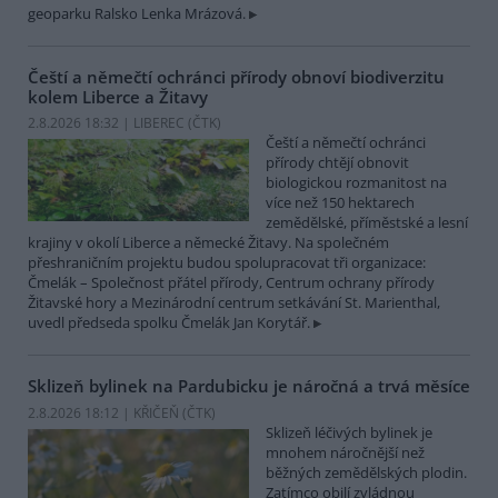
geoparku Ralsko Lenka Mrázová.
Čeští a němečtí ochránci přírody obnoví biodiverzitu
kolem Liberce a Žitavy
2.8.2026 18:32 | LIBEREC (
ČTK
)
Čeští a němečtí ochránci
přírody chtějí obnovit
biologickou rozmanitost na
více než 150 hektarech
zemědělské, příměstské a lesní
krajiny v okolí Liberce a německé Žitavy. Na společném
přeshraničním projektu budou spolupracovat tři organizace:
Čmelák – Společnost přátel přírody, Centrum ochrany přírody
Žitavské hory a Mezinárodní centrum setkávání St. Marienthal,
uvedl předseda spolku Čmelák Jan Korytář.
Sklizeň bylinek na Pardubicku je náročná a trvá měsíce
2.8.2026 18:12 | KŘIČEŇ (
ČTK
)
Sklizeň léčivých bylinek je
mnohem náročnější než
běžných zemědělských plodin.
Zatímco obilí zvládnou