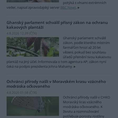
potýká s vlnami extrémních
veder, napsal zpravodajský server
BBC News
.
Ghanský parlament schválil přísný zákon na ochranu
kakaových plantáží
4.8.2026 12:39 (
ČTK
)
Ghanský parlament schválil
zákon, podle kterého místním
farmářům hrozí až 20 let
vězení, pokud bez souhlasu
úřadů přemění svou kakaovou
plantáž na jiný účel. Informovala o tom agentura AP; zákon nyní
čeká na podpis prezidenta Johna Mahamy.
Ochránci přírody našli v Moravském krasu vzácného
modráska očkovaného
4.8.2026 01:58 (
ČTK
)
Ochránci přírody našli v CHKO
Moravský kras vzácného
modráska očkovaného. K
životu a rozmnožování
potřebuje porosty rostliny