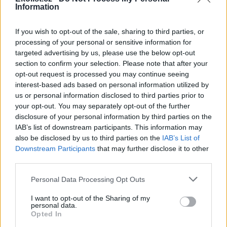
Information
Soutěska Sibiř v Teplických skalách v létě chladí, dnes
tam bylo přes 10 stupňů
If you wish to opt-out of the sale, sharing to third parties, or
3.8.2026 16:12 | TEPLICE NAD METUJÍ (
ČTK
)
processing of your personal or sensitive information for
Zájem o Teplické skály na
Náchodsku je v letních
targeted advertising by us, please use the below opt-out
měsících značný. Lidé
section to confirm your selection. Please note that after your
vyhledávají ve vedrech
opt-out request is processed you may continue seeing
příjemné klima skalních měst.
interest-based ads based on personal information utilized by
Příkladem je soutěska Sibiř, kde je v létě teplotní rozdíl nejméně 15
us or personal information disclosed to third parties prior to
stupňů Celsia. ČTK to řekla tajemnice městského úřadu v Teplicích
your opt-out. You may separately opt-out of the further
nad Metují Markéta Strnadová. Teplické skály patří městu. Do
soutěsky Sibiř se lze dostat běžně, je součástí prohlídkového
disclosure of your personal information by third parties on the
okruhu.
IAB’s list of downstream participants. This information may
also be disclosed by us to third parties on the
IAB’s List of
Downstream Participants
that may further disclose it to other
Farmáři mají kvůli suchu problémy s nedostatkem
third parties.
sena na krmení
3.8.2026 15:55 | ŽELEZNÝ ÚJEZD (
ČTK
)
Personal Data Processing Opt Outs
Diskuse: 12
Farmáři v Plzeňském kraji i v
I want to opt-out of the Sharing of my
dalších částech Česka mají
personal data.
problémy s nedostatkem sena
Opted In
a slámy pro krmení