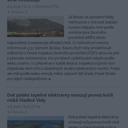
4.8.2026 19:12 | OSTRAVA (
ČTK
)
Diskuse: 2
Za škodu za zavezení haldy
Heřmanice v Ostravě statisíci
tunami odpadu není podle
ministerstva životního
prostředí (MŽP) nikdo
odpovědný a neexistuje oficiální viník. O rozhodnutí resortu
informoval
web
Seznam Zprávy. Kauzu čtyři roky prošetřovali
odborníci z České inspekce životního prostředí (ČIŽP), letos na jaře
ji převzalo ministerstvo. Ani po letech vyšetřování nebylo podle
webu známo, co přesně se v haldě skrývá, inspekce si proto loni
objednala sérii vrtů a následných analýz odebraných vzorků. Práce
ale měl podle webu minulý měsíc zastavit šéf úřadu Pavel Straka
pro jejich nadbytečnost.
Dvě polské tepelné elektrárny omezují provoz kvůli
nízké hladině Visly
4.8.2026 18:35 (
ČTK
)
Diskuse: 6
Dvě polské tepelné elektrárny
omezují svůj provoz kvůli vlně
veder a nízké hladině vody v