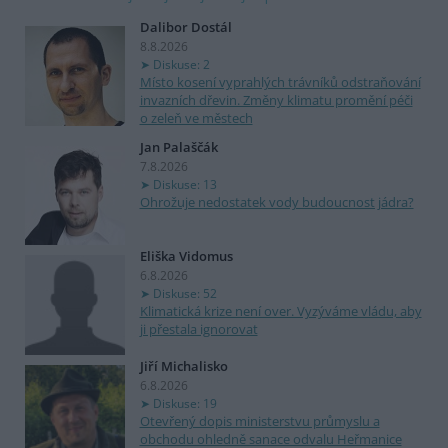
Dalibor Dostál
8.8.2026
Diskuse: 2
Místo kosení vyprahlých trávníků odstraňování
invazních dřevin. Změny klimatu promění péči
o zeleň ve městech
Jan Palaščák
7.8.2026
Diskuse: 13
Ohrožuje nedostatek vody budoucnost jádra?
Eliška Vidomus
6.8.2026
Diskuse: 52
Klimatická krize není over. Vyzýváme vládu, aby
ji přestala ignorovat
Jiří Michalisko
6.8.2026
Diskuse: 19
Otevřený dopis ministerstvu průmyslu a
obchodu ohledně sanace odvalu Heřmanice