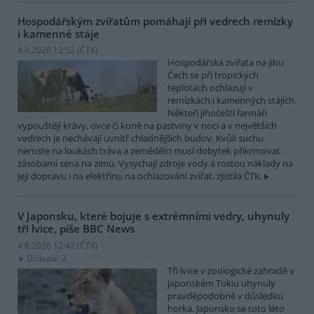
Hospodářským zvířatům pomáhají při vedrech remízky
i kamenné stáje
4.8.2026 12:52 (
ČTK
)
Hospodářská zvířata na jihu
Čech se při tropických
teplotách ochlazují v
remízkách i kamenných stájích.
Někteří jihočeští farmáři
vypouštějí krávy, ovce či koně na pastviny v noci a v největších
vedrech je nechávají uvnitř chladnějších budov. Kvůli suchu
neroste na loukách tráva a zemědělci musí dobytek přikrmovat
zásobami sena na zimu. Vysychají zdroje vody a rostou náklady na
její dopravu i na elektřinu na ochlazování zvířat, zjistila ČTK.
V Japonsku, které bojuje s extrémními vedry, uhynuly
tři lvice, píše BBC News
4.8.2026 12:42 (
ČTK
)
Diskuse: 2
Tři lvice v zoologické zahradě v
japonském Tokiu uhynuly
pravděpodobně v důsledku
horka. Japonsko se toto léto