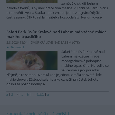
zemědělci sklidit během
několika týdnů, u bylinek práce trvá měsíce. V Křični na Pardubicku
o tom vědí své, na Statku Junek vrcholí jedna z nejnáročnějších
částí sezony. ČTK to řekla majitelka hospodářství Iva Junková.
Safari Park Dvůr Králové nad Labem má vzácné mládě
makiho trpasličího
2.8.2026 18:04 | DVŮR KRÁLOVÉ NAD LABEM (
ČTK
)
Diskuse: 1
Safari Park Dvůr Králové nad
Labem má vzácné mládě
madagaskarské poloopice
makiho trpasličího. Narodilo se
26. června a je v pořádku.
Zřejmě je to samec. Dvorská zoo je jednou z mála na světě, kde
makie chovají. Zástupci safari parku označili přírůstek tohoto
druhu za pozoruhodný.
«
|
1
|
2
|
3
|
4
|
..
|
1581
|
»
komentáře
nejnovější
nejčtenější