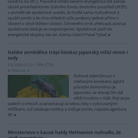
Uvedl to na síti
X
. Původně chtěla Severní energetická dát peníze
obcím prostřednictvím Státního fondu životního prostředí (SFŽP),
v pondělí ale společnost uvedla, že hodlá sama rozhodnout o
využití peněz a že chce ohledně výše podpory jednat přímo s
obcemi v okolí těžební oblasti. Červeného krok překvapil, postup
společnosti sleduje se znepokojením. Společnost patří do
energetické skupiny Sev.en, kterou vlastní Pavel Tykač.
Italské zemědělce trápí listokaz japonský ničící vinice i
sady
5.8.2026 01:12 | ŘÍM (
ČTK
)
Diskuse: 2
Duhově zelení brouci s
měňavými krovkami, jejichž
původní domovinou je
Japonsko, se stávají čím dál
větší hrozbou v Itálii. Rojí se po
sadech a vinicích a zanechávají za sebou listy s vykousanými
mřížkami, což oslabuje rostliny a snižuje úrodu, napsala agentura
AP.
Ministerstvo v kauze haldy Heřmanice rozhodlo, že
viník neexistuje