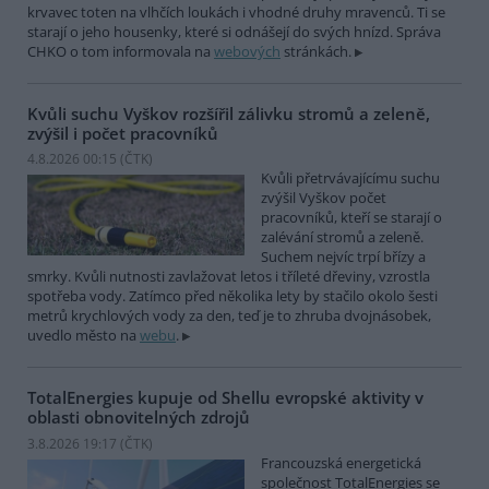
krvavec toten na vlhčích loukách i vhodné druhy mravenců. Ti se
starají o jeho housenky, které si odnášejí do svých hnízd. Správa
CHKO o tom informovala na
webových
stránkách.
Kvůli suchu Vyškov rozšířil zálivku stromů a zeleně,
zvýšil i počet pracovníků
4.8.2026 00:15 (
ČTK
)
Kvůli přetrvávajícímu suchu
zvýšil Vyškov počet
pracovníků, kteří se starají o
zalévání stromů a zeleně.
Suchem nejvíc trpí břízy a
smrky. Kvůli nutnosti zavlažovat letos i tříleté dřeviny, vzrostla
spotřeba vody. Zatímco před několika lety by stačilo okolo šesti
metrů krychlových vody za den, teď je to zhruba dvojnásobek,
uvedlo město na
webu
.
TotalEnergies kupuje od Shellu evropské aktivity v
oblasti obnovitelných zdrojů
3.8.2026 19:17 (
ČTK
)
Francouzská energetická
společnost TotalEnergies se