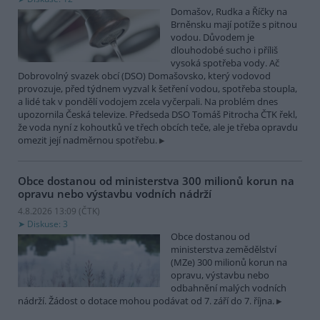
Domašov, Rudka a Říčky na
Brněnsku mají potíže s pitnou
vodou. Důvodem je
dlouhodobé sucho i příliš
vysoká spotřeba vody. Ač
Dobrovolný svazek obcí (DSO) Domašovsko, který vodovod
provozuje, před týdnem vyzval k šetření vodou, spotřeba stoupla,
a lidé tak v pondělí vodojem zcela vyčerpali. Na problém dnes
upozornila Česká televize. Předseda DSO Tomáš Pitrocha ČTK řekl,
že voda nyní z kohoutků ve třech obcích teče, ale je třeba opravdu
omezit její nadměrnou spotřebu.
Obce dostanou od ministerstva 300 milionů korun na
opravu nebo výstavbu vodních nádrží
4.8.2026 13:09 (
ČTK
)
Diskuse: 3
Obce dostanou od
ministerstva zemědělství
(MZe) 300 milionů korun na
opravu, výstavbu nebo
odbahnění malých vodních
nádrží. Žádost o dotace mohou podávat od 7. září do 7. října.