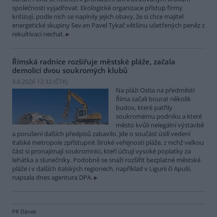
společnosti vyjadřovat. Ekologické organizace přístup firmy
kritizují, podle nich se naplnily jejich obavy, že si chce majitel
energetické skupiny Sev.en Pavel Tykač většinu ušetřených peněz z
rekultivací nechat.
Římská radnice rozšiřuje městské pláže, začala
demolicí dvou soukromých klubů
3.8.2026 12:32 (
ČTK
)
Na pláži Ostia na předměstí
Říma začali bourat několik
budov, které patřily
soukromému podniku a které
město kvůli nelegální výstavbě
a porušení dalších předpisů zabavilo. Jde o součást úsilí vedení
italské metropole zpřístupnit široké veřejnosti pláže, z nichž velkou
část si pronajímají soukromníci, kteří účtují vysoké poplatky za
lehátka a slunečníky. Podobně se snaží rozšířit bezplatné městské
pláže i v dalších italských regionech, například v Ligurii či Apulii,
napsala dnes agentura DPA.
PR článek