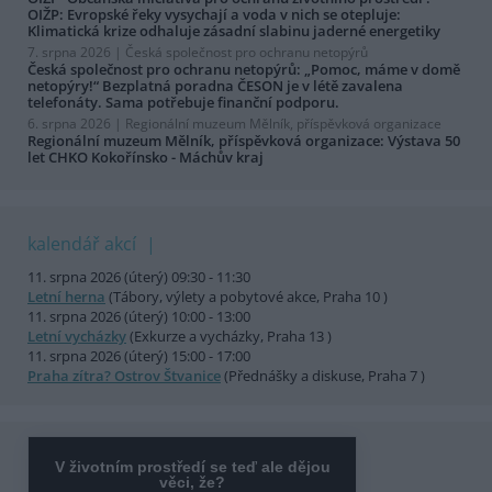
OIŽP: Evropské řeky vysychají a voda v nich se otepluje:
Klimatická krize odhaluje zásadní slabinu jaderné energetiky
7. srpna 2026 |
Česká společnost pro ochranu netopýrů
Česká společnost pro ochranu netopýrů: „Pomoc, máme v domě
netopýry!“ Bezplatná poradna ČESON je v létě zavalena
telefonáty. Sama potřebuje finanční podporu.
6. srpna 2026 |
Regionální muzeum Mělník, příspěvková organizace
Regionální muzeum Mělník, příspěvková organizace: Výstava 50
let CHKO Kokořínsko - Máchův kraj
kalendář akcí
11. srpna 2026 (úterý) 09:30 - 11:30
Letní herna
(Tábory, výlety a pobytové akce, Praha 10 )
11. srpna 2026 (úterý) 10:00 - 13:00
Letní vycházky
(Exkurze a vycházky, Praha 13 )
11. srpna 2026 (úterý) 15:00 - 17:00
Praha zítra? Ostrov Štvanice
(Přednášky a diskuse, Praha 7 )