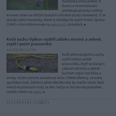
modráska očkovaného. K
životu a rozmnožování
potřebuje porosty rostliny
krvavec toten na vlhčích loukách i vhodné druhy mravenců. Ti se
starají o jeho housenky, které si odnášejí do svých hnízd. Správa
CHKO o tom informovala na
webových
stránkách.
Kvůli suchu Vyškov rozšířil zálivku stromů a zeleně,
zvýšil i počet pracovníků
4.8.2026 00:15 (
ČTK
)
Kvůli přetrvávajícímu suchu
zvýšil Vyškov počet
pracovníků, kteří se starají o
zalévání stromů a zeleně.
Suchem nejvíc trpí břízy a
smrky. Kvůli nutnosti zavlažovat letos i tříleté dřeviny, vzrostla
spotřeba vody. Zatímco před několika lety by stačilo okolo šesti
metrů krychlových vody za den, teď je to zhruba dvojnásobek,
uvedlo město na
webu
.
«
|
1
|
2
|
3
|
4
|
..
|
1582
|
»