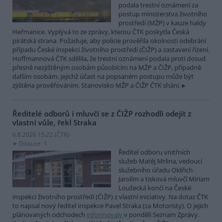
podala trestní oznámení za
postup ministerstva životního
prostředí (MŽP) v kauze haldy
Heřmanice. Vyplývá to ze zprávy, kterou ČTK poskytla Česká
pirátská strana. Požaduje, aby policie prověřila okolnosti odebrání
případu České inspekci životního prostředí (ČIŽP) a zastavení řízení.
Hoffmannová ČTK sdělila, že trestní oznámení podala proti dosud
přesně nezjištěným osobám působícím na MŽP a ČIŽP, případně
dalším osobám, jejichž účast na popsaném postupu může být
zjištěna prověřováním. Stanovisko MŽP a ČIŽP ČTK shání.
Ředitelé odborů i mluvčí se z ČIŽP rozhodli odejít z
vlastní vůle, řekl Straka
6.8.2026 15:22 (
ČTK
)
Diskuse: 1
Ředitel odboru vnitřních
služeb Matěj Mrlina, vedoucí
služebního úřadu Oldřich
Jarolím a tisková mluvčí Miriam
Loužecká končí na České
inspekci životního prostředí (ČIŽP) z vlastní iniciativy. Na dotaz ČTK
to napsal nový ředitel inspekce Pavel Straka (za Motoristy). O jejich
plánovaných odchodech
informovaly
v pondělí Seznam Zprávy.