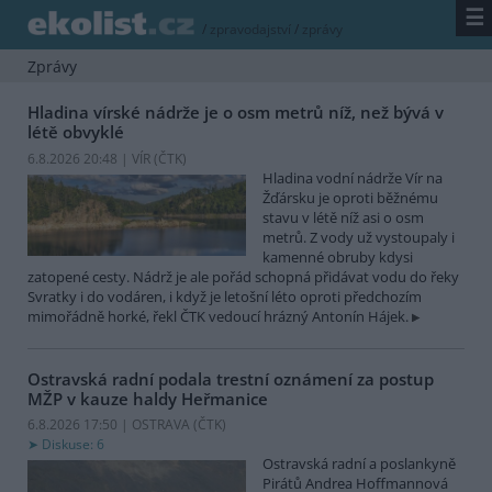
☰
/
zpravodajství
/
zprávy
Zprávy
Hladina vírské nádrže je o osm metrů níž, než bývá v
létě obvyklé
6.8.2026 20:48 | VÍR (
ČTK
)
Hladina vodní nádrže Vír na
Žďársku je oproti běžnému
stavu v létě níž asi o osm
metrů. Z vody už vystoupaly i
kamenné obruby kdysi
zatopené cesty. Nádrž je ale pořád schopná přidávat vodu do řeky
Svratky i do vodáren, i když je letošní léto oproti předchozím
mimořádně horké, řekl ČTK vedoucí hrázný Antonín Hájek.
Ostravská radní podala trestní oznámení za postup
MŽP v kauze haldy Heřmanice
6.8.2026 17:50 | OSTRAVA (
ČTK
)
Diskuse: 6
Ostravská radní a poslankyně
Pirátů Andrea Hoffmannová