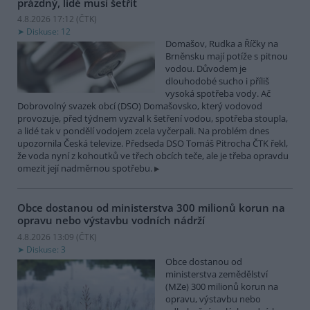
prázdný, lidé musí šetřit
4.8.2026 17:12 (
ČTK
)
Diskuse: 12
Domašov, Rudka a Říčky na
Brněnsku mají potíže s pitnou
vodou. Důvodem je
dlouhodobé sucho i příliš
vysoká spotřeba vody. Ač
Dobrovolný svazek obcí (DSO) Domašovsko, který vodovod
provozuje, před týdnem vyzval k šetření vodou, spotřeba stoupla,
a lidé tak v pondělí vodojem zcela vyčerpali. Na problém dnes
upozornila Česká televize. Předseda DSO Tomáš Pitrocha ČTK řekl,
že voda nyní z kohoutků ve třech obcích teče, ale je třeba opravdu
omezit její nadměrnou spotřebu.
Obce dostanou od ministerstva 300 milionů korun na
opravu nebo výstavbu vodních nádrží
4.8.2026 13:09 (
ČTK
)
Diskuse: 3
Obce dostanou od
ministerstva zemědělství
(MZe) 300 milionů korun na
opravu, výstavbu nebo