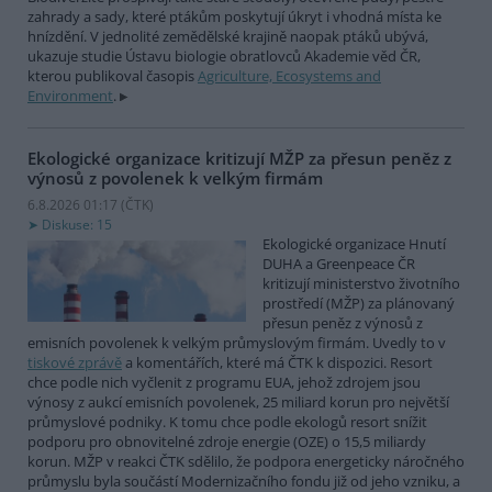
zahrady a sady, které ptákům poskytují úkryt i vhodná místa ke
hnízdění. V jednolité zemědělské krajině naopak ptáků ubývá,
ukazuje studie Ústavu biologie obratlovců Akademie věd ČR,
kterou publikoval časopis
Agriculture, Ecosystems and
Environment
.
Ekologické organizace kritizují MŽP za přesun peněz z
výnosů z povolenek k velkým firmám
6.8.2026 01:17 (
ČTK
)
Diskuse: 15
Ekologické organizace Hnutí
DUHA a Greenpeace ČR
kritizují ministerstvo životního
prostředí (MŽP) za plánovaný
přesun peněz z výnosů z
emisních povolenek k velkým průmyslovým firmám. Uvedly to v
tiskové zprávě
a komentářích, které má ČTK k dispozici. Resort
chce podle nich vyčlenit z programu EUA, jehož zdrojem jsou
výnosy z aukcí emisních povolenek, 25 miliard korun pro největší
průmyslové podniky. K tomu chce podle ekologů resort snížit
podporu pro obnovitelné zdroje energie (OZE) o 15,5 miliardy
korun. MŽP v reakci ČTK sdělilo, že podpora energeticky náročného
průmyslu byla součástí Modernizačního fondu již od jeho vzniku, a