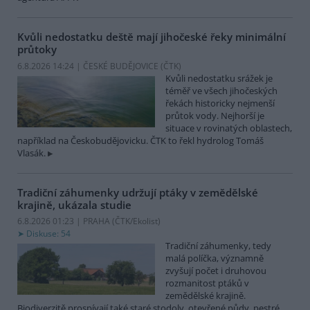
Kvůli nedostatku deště mají jihočeské řeky minimální
průtoky
6.8.2026 14:24 | ČESKÉ BUDĚJOVICE (
ČTK
)
Kvůli nedostatku srážek je
téměř ve všech jihočeských
řekách historicky nejmenší
průtok vody. Nejhorší je
situace v rovinatých oblastech,
například na Českobudějovicku. ČTK to řekl hydrolog Tomáš
Vlasák.
Tradiční záhumenky udržují ptáky v zemědělské
krajině, ukázala studie
6.8.2026 01:23 | PRAHA (
ČTK/Ekolist
)
Diskuse: 54
Tradiční záhumenky, tedy
malá políčka, významně
zvyšují počet i druhovou
rozmanitost ptáků v
zemědělské krajině.
Biodiverzitě prospívají také staré stodoly, otevřené půdy, pestré