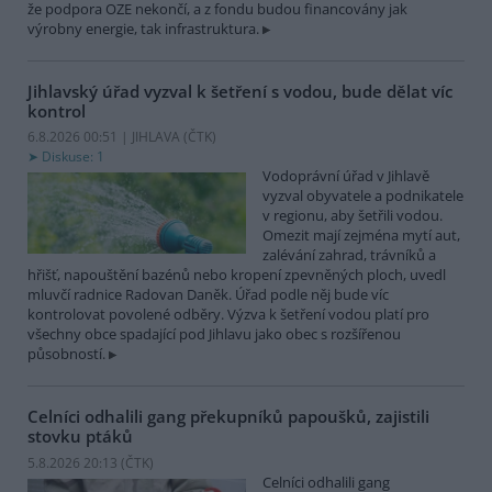
že podpora OZE nekončí, a z fondu budou financovány jak
výrobny energie, tak infrastruktura.
Jihlavský úřad vyzval k šetření s vodou, bude dělat víc
kontrol
6.8.2026 00:51 | JIHLAVA (
ČTK
)
Diskuse: 1
Vodoprávní úřad v Jihlavě
vyzval obyvatele a podnikatele
v regionu, aby šetřili vodou.
Omezit mají zejména mytí aut,
zalévání zahrad, trávníků a
hřišť, napouštění bazénů nebo kropení zpevněných ploch, uvedl
mluvčí radnice Radovan Daněk. Úřad podle něj bude víc
kontrolovat povolené odběry. Výzva k šetření vodou platí pro
všechny obce spadající pod Jihlavu jako obec s rozšířenou
působností.
Celníci odhalili gang překupníků papoušků, zajistili
stovku ptáků
5.8.2026 20:13 (
ČTK
)
Celníci odhalili gang