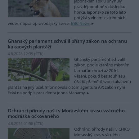
japonském Tokiu uhynuly
pravděpodobně v důsledku
horka. Japonsko se toto léto
potýká s vlnami extrémních
veder, napsal zpravodajský server
BBC News
.
Ghanský parlament schválil přísný zákon na ochranu
kakaových plantáží
4.8.2026 12:39 (
ČTK
)
Ghanský parlament schválil
zákon, podle kterého místním
farmářům hrozí až 20 let
vězení, pokud bez souhlasu
úřadů přemění svou kakaovou
plantáž na jiný účel. Informovala o tom agentura AP; zákon nyní
čeká na podpis prezidenta Johna Mahamy.
Ochránci přírody našli v Moravském krasu vzácného
modráska očkovaného
4.8.2026 01:58 (
ČTK
)
Ochránci přírody našli v CHKO
Moravský kras vzácného