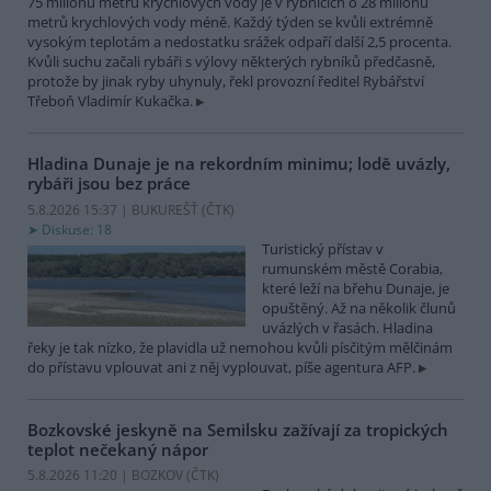
75 milionů metrů krychlových vody je v rybnících o 28 milionů
metrů krychlových vody méně. Každý týden se kvůli extrémně
vysokým teplotám a nedostatku srážek odpaří další 2,5 procenta.
Kvůli suchu začali rybáři s výlovy některých rybníků předčasně,
protože by jinak ryby uhynuly, řekl provozní ředitel Rybářství
Třeboň Vladimír Kukačka.
Hladina Dunaje je na rekordním minimu; lodě uvázly,
rybáři jsou bez práce
5.8.2026 15:37 | BUKUREŠŤ (
ČTK
)
Diskuse: 18
Turistický přístav v
rumunském městě Corabia,
které leží na břehu Dunaje, je
opuštěný. Až na několik člunů
uvázlých v řasách. Hladina
řeky je tak nízko, že plavidla už nemohou kvůli písčitým mělčinám
do přístavu vplouvat ani z něj vyplouvat, píše agentura AFP.
Bozkovské jeskyně na Semilsku zažívají za tropických
teplot nečekaný nápor
5.8.2026 11:20 | BOZKOV (
ČTK
)