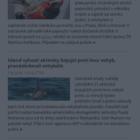
překupníků chráněných druhů
papoušků působící v několika
krajích a zajistili asi stovku
ptáků. S odchytem a
zajištěním zvířat celníkům pomohly zoo v Praze, Zlíně a Ostravě. V
ostravské zahradě také papoušci nalezli dočasné útočiště. V
tiskové zprávě na
webu
celníků to oznámila mluvčí Celní správy ČR
Martina Kaňková. Případem se zabývá policie.
Island vyhostí aktivisty bojující proti lovu velryb,
pronásledovali velrybáře
5.8.2026 19:54 (
ČTK
)
Islandské úřady nařídily
vyhoštění 21 aktivistů
bojujících proti lovu velryb
poté, co minulý týden
pobřežní stráž s policií zabavily
jejich loď, která pronásledovala velrybářské plavidlo. Pasažéři lodi
patřící nadaci kanadsko-amerického ekologického aktivisty Paula
Watsona jsou od té doby zadržováni v Reykjavíku. Sám Watson na
palubě nebyl. Píše o tom agentura AFP s odvoláním na islandskou
policii.