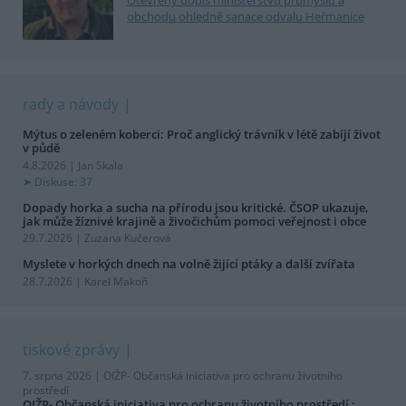
Otevřený dopis ministerstvu průmyslu a
obchodu ohledně sanace odvalu Heřmanice
rady a návody
Mýtus o zeleném koberci: Proč anglický trávník v létě zabíjí život
v půdě
4.8.2026 | Jan Skala
Diskuse: 37
Dopady horka a sucha na přírodu jsou kritické. ČSOP ukazuje,
jak může žíznivé krajině a živočichům pomoci veřejnost i obce
29.7.2026 | Zuzana Kučerová
Myslete v horkých dnech na volně žijící ptáky a další zvířata
28.7.2026 | Karel Makoň
tiskové zprávy
7. srpna 2026 |
OIŽP- Občanská iniciativa pro ochranu životního
prostředí
OIŽP- Občanská iniciativa pro ochranu životního prostředí :