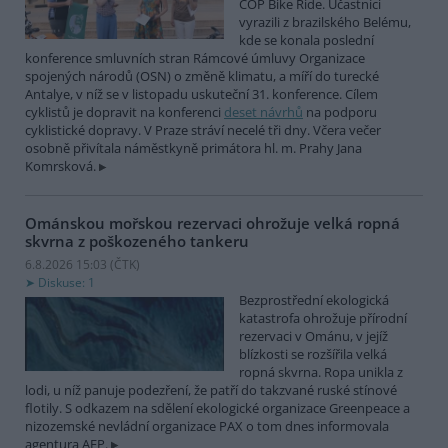
COP Bike Ride. Účastníci
vyrazili z brazilského Belému,
kde se konala poslední
konference smluvních stran Rámcové úmluvy Organizace
spojených národů (OSN) o změně klimatu, a míří do turecké
Antalye, v níž se v listopadu uskuteční 31. konference. Cílem
cyklistů je dopravit na konferenci
deset návrhů
na podporu
cyklistické dopravy. V Praze stráví necelé tři dny. Včera večer
osobně přivítala náměstkyně primátora hl. m. Prahy Jana
Komrsková.
Ománskou mořskou rezervaci ohrožuje velká ropná
skvrna z poškozeného tankeru
6.8.2026 15:03 (
ČTK
)
Diskuse: 1
Bezprostřední ekologická
katastrofa ohrožuje přírodní
rezervaci v Ománu, v jejíž
blízkosti se rozšířila velká
ropná skvrna. Ropa unikla z
lodi, u níž panuje podezření, že patří do takzvané ruské stínové
flotily. S odkazem na sdělení ekologické organizace Greenpeace a
nizozemské nevládní organizace PAX o tom dnes informovala
agentura AFP.