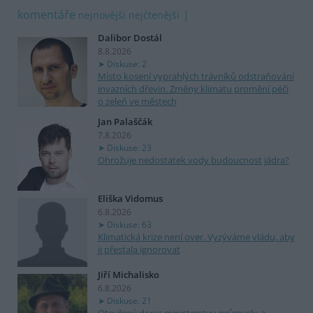
komentáře
nejnovější
nejčtenější
Dalibor Dostál
8.8.2026
Diskuse: 2
Místo kosení vyprahlých trávníků odstraňování
invazních dřevin. Změny klimatu promění péči
o zeleň ve městech
Jan Palaščák
7.8.2026
Diskuse: 23
Ohrožuje nedostatek vody budoucnost jádra?
Eliška Vidomus
6.8.2026
Diskuse: 63
Klimatická krize není over. Vyzýváme vládu, aby
ji přestala ignorovat
Jiří Michalisko
6.8.2026
Diskuse: 21