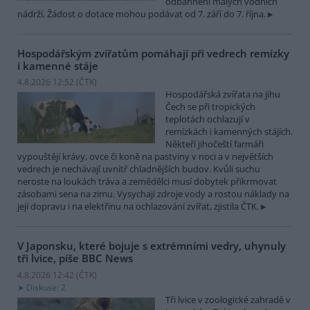
odbahnění malých vodních
nádrží. Žádost o dotace mohou podávat od 7. září do 7. října.
Hospodářským zvířatům pomáhají při vedrech remízky
i kamenné stáje
4.8.2026 12:52 (
ČTK
)
Hospodářská zvířata na jihu
Čech se při tropických
teplotách ochlazují v
remízkách i kamenných stájích.
Někteří jihočeští farmáři
vypouštějí krávy, ovce či koně na pastviny v noci a v největších
vedrech je nechávají uvnitř chladnějších budov. Kvůli suchu
neroste na loukách tráva a zemědělci musí dobytek přikrmovat
zásobami sena na zimu. Vysychají zdroje vody a rostou náklady na
její dopravu i na elektřinu na ochlazování zvířat, zjistila ČTK.
V Japonsku, které bojuje s extrémními vedry, uhynuly
tři lvice, píše BBC News
4.8.2026 12:42 (
ČTK
)
Diskuse: 2
Tři lvice v zoologické zahradě v