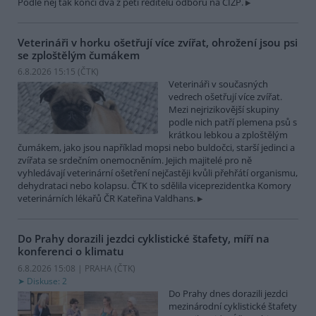
Podle něj tak končí dva z pěti ředitelů odborů na ČIŽP.
Veterináři v horku ošetřují více zvířat, ohrožení jsou psi
se zploštělým čumákem
6.8.2026 15:15 (
ČTK
)
Veterináři v současných
vedrech ošetřují více zvířat.
Mezi nejrizikovější skupiny
podle nich patří plemena psů s
krátkou lebkou a zploštělým
čumákem, jako jsou například mopsi nebo buldočci, starší jedinci a
zvířata se srdečním onemocněním. Jejich majitelé pro ně
vyhledávají veterinární ošetření nejčastěji kvůli přehřátí organismu,
dehydrataci nebo kolapsu. ČTK to sdělila viceprezidentka Komory
veterinárních lékařů ČR Kateřina Valdhans.
Do Prahy dorazili jezdci cyklistické štafety, míří na
konferenci o klimatu
6.8.2026 15:08 | PRAHA (
ČTK
)
Diskuse: 2
Do Prahy dnes dorazili jezdci
mezinárodní cyklistické štafety