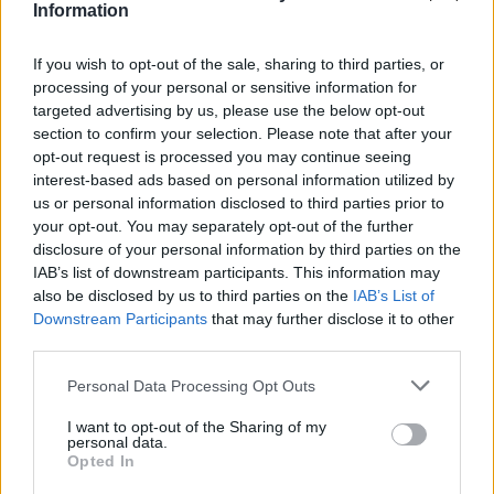
Information
Potok Bylanka v Pardubicích vyschl. Městský obvod
chce, aby Povodí Labe vyčistilo koryto
If you wish to opt-out of the sale, sharing to third parties, or
5.8.2026 10:26 | PARDUBICE (
ČTK
)
processing of your personal or sensitive information for
Diskuse: 1
targeted advertising by us, please use the below opt-out
Potok Bylanka v Pardubicích v
section to confirm your selection. Please note that after your
důsledku dlouhodobě nízkých
opt-out request is processed you may continue seeing
průtoků a suchého počasí
interest-based ads based on personal information utilized by
vyschl. Městský obvod VI chce
využít období bez vody k
us or personal information disclosed to third parties prior to
vyčištění koryta, a obrátil se proto se žádostí na správce toku,
your opt-out. You may separately opt-out of the further
Povodí Labe. Organizace ale požadavek odmítla s tím, že údržbu
disclosure of your personal information by third parties on the
dělala už v červnu a další zásah v tuto chvíli neplánuje, zjistila ČTK.
IAB’s list of downstream participants. This information may
also be disclosed by us to third parties on the
IAB’s List of
Downstream Participants
that may further disclose it to other
third parties.
Červený chce peníze ušetřené za rekultivaci rozdělit
obcím podle původní dohody
Personal Data Processing Opt Outs
5.8.2026 01:29 (
ČTK
)
Diskuse: 2
I want to opt-out of the Sharing of my
Ministr životního prostředí
personal data.
Igor Červený (Motoristé) chce
Opted In
peníze, které Severní
energetická ušetřila na