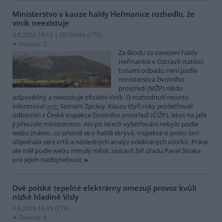
Ministerstvo v kauze haldy Heřmanice rozhodlo, že
viník neexistuje
4.8.2026 19:12 | OSTRAVA (
ČTK
)
Diskuse: 2
Za škodu za zavezení haldy
Heřmanice v Ostravě statisíci
tunami odpadu není podle
ministerstva životního
prostředí (MŽP) nikdo
odpovědný a neexistuje oficiální viník. O rozhodnutí resortu
informoval
web
Seznam Zprávy. Kauzu čtyři roky prošetřovali
odborníci z České inspekce životního prostředí (ČIŽP), letos na jaře
ji převzalo ministerstvo. Ani po letech vyšetřování nebylo podle
webu známo, co přesně se v haldě skrývá, inspekce si proto loni
objednala sérii vrtů a následných analýz odebraných vzorků. Práce
ale měl podle webu minulý měsíc zastavit šéf úřadu Pavel Straka
pro jejich nadbytečnost.
Dvě polské tepelné elektrárny omezují provoz kvůli
nízké hladině Visly
4.8.2026 18:35 (
ČTK
)
Diskuse: 6