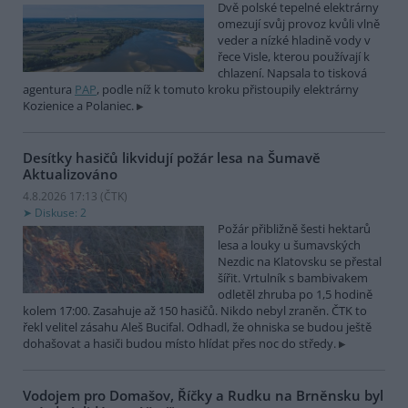
Dvě polské tepelné elektrárny
omezují svůj provoz kvůli vlně
veder a nízké hladině vody v
řece Visle, kterou používají k
chlazení. Napsala to tisková
agentura
PAP
, podle níž k tomuto kroku přistoupily elektrárny
Kozienice a Polaniec.
Desítky hasičů likvidují požár lesa na Šumavě
Aktualizováno
4.8.2026 17:13 (
ČTK
)
Diskuse: 2
Požár přibližně šesti hektarů
lesa a louky u šumavských
Nezdic na Klatovsku se přestal
šířit. Vrtulník s bambivakem
odletěl zhruba po 1,5 hodině
kolem 17:00. Zasahuje až 150 hasičů. Nikdo nebyl zraněn. ČTK to
řekl velitel zásahu Aleš Bucifal. Odhadl, že ohniska se budou ještě
dohašovat a hasiči budou místo hlídat přes noc do středy.
Vodojem pro Domašov, Říčky a Rudku na Brněnsku byl