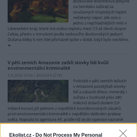
Bozkovské dolomitové jeskyně
na Semilsku zažívají za
současných tropických teplot
nečekaný nápor. Jde sice o
jedno z nejchladnějších míst v
Libereckém kraji, které má stálou teplotu mezi 7,5 až devíti stupni
Celsia, přesto v minulosti podle vedoucího Bozkovských jeskyní
Dušana Milky k nim lidé přicházeli spíše v době, když bylo nevlídno.
V pěti zemích Amazonie zatkli stovky lidí kvůli
environmentální kriminalitě
5.8.2026 10:34 | BOGOTÁ (
ČTK
)
Policisté v pěti zemích ležících
v Amazonii pozatýkali stovky
lidí a zabavili dřevo, minerály i
zvířata v hodnotě přes 280
milionů dolarů (kolem 5,9
miliard korun) při jednom z největších koordinovaných zásahů
proti environmentální kriminalitě v největším deštném pralese
světa. Napsala to agentura AP, podle níž se do operace nazvané
Zelený štít 2026 zapojily Bolívie, Brazílie, Kolumbie, Ekvádor a Peru.
Ekolist.cz -
Do Not Process My Personal