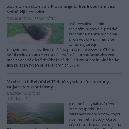
Záchranná stanice v Praze přijímá kvůli vedrům více
volně žijících zvířat
5.8.2026 17:40 | PRAHA (
ČTK
)
Kvůli vysokým letním
teplotám pracovníci pražské
záchranné stanice pro volně
žijící živočichy přijímají více
zvířat, nejčastěji
dehydratovaná a vysílená mláďata ptáků nebo veverek. ČTK to
sdělila mluvčí stanice Petra Fišerová. Během současné vlny veder
stanice denně ošetří desítky živočichů, při první letošní vlně horka
jich za jeden týden přijali rekordních 578.
V rybnících Rybářství Třeboň vyschla třetina vody,
nejvíce v historii firmy
5.8.2026 15:42 (
ČTK
)
Diskuse: 2
V rybnících Rybářství Třeboň,
které hospodaří na 8000
hektarech vodní plochy, chybí
více než třetina vody. Oproti
běžnému zdržovaném objemu