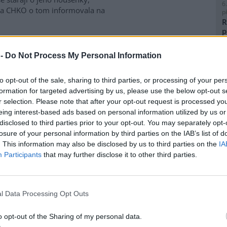
6
áva CHKO o tom informovala na
p
R
p
l
stromů a zeleně, zvýšil i
 -
Do Not Process My Personal Information
to opt-out of the sale, sharing to third parties, or processing of your per
 přetrvávajícímu suchu zvýšil
formation for targeted advertising by us, please use the below opt-out s
v počet pracovníků, kteří se
8
r selection. Please note that after your opt-out request is processed y
K
jí o zalévání stromů a zeleně.
eing interest-based ads based on personal information utilized by us or
O
m nejvíc trpí břízy a smrky.
disclosed to third parties prior to your opt-out. You may separately opt-
 nutnosti zavlažovat letos i
9
losure of your personal information by third parties on the IAB’s list of
. Zatímco před několika lety by
O
. This information may also be disclosed by us to third parties on the
IA
vody za den, teď je to zhruba
s
Participants
that may further disclose it to other third parties.
1
(
H
pské aktivity v oblasti
p
l Data Processing Opt Outs
a
o opt-out of the Sharing of my personal data.
ouzská energetická společnost