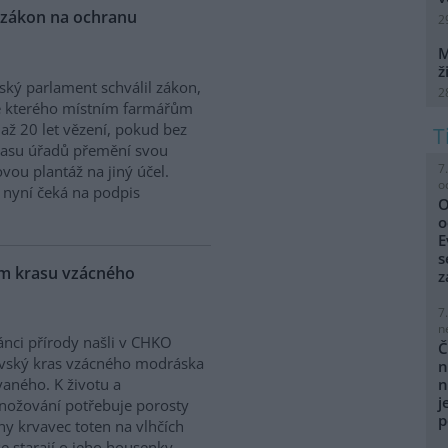
 zákon na ochranu
2
M
ž
ký parlament schválil zákon,
2
e kterého místním farmářům
 až 20 let vězení, pokud bez
lasu úřadů přemění svou
7
vou plantáž na jiný účel.
o
 nyní čeká na podpis
O
o
E
s
ém krasu vzácného
z
7
n
nci přírody našli v CHKO
Č
vský kras vzácného modráska
n
n
aného. K životu a
j
ožování potřebuje porosty
p
iny krvavec toten na vlhčích
e starají o jeho housenky,