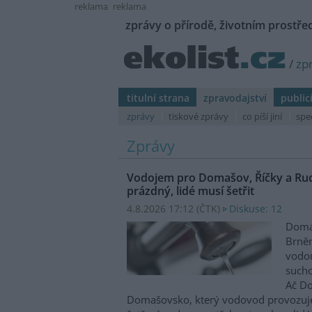
reklama
reklama
zprávy o přírodě, životním prostřed
/
zp
titulní strana
zpravodajství
public
zprávy
tiskové zprávy
co píší jiní
spe
Zprávy
Vodojem pro Domašov, Říčky a Ru
prázdný, lidé musí šetřit
4.8.2026 17:12 (
ČTK
)
Diskuse: 12
Domaš
Brněn
vodo
sucho
Ač Do
Domašovsko, který vodovod provozuje