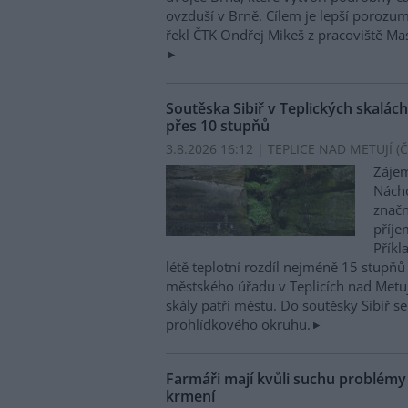
ovzduší v Brně. Cílem je lepší porozu
řekl ČTK Ondřej Mikeš z pracoviště M
Soutěska Sibiř v Teplických skalách
přes 10 stupňů
3.8.2026 16:12 | TEPLICE NAD METUJÍ (
Č
Zájem
Nácho
značn
příje
Příkl
létě teplotní rozdíl nejméně 15 stupňů 
městského úřadu v Teplicích nad Metuj
skály patří městu. Do soutěsky Sibiř se
prohlídkového okruhu.
Farmáři mají kvůli suchu problém
krmení