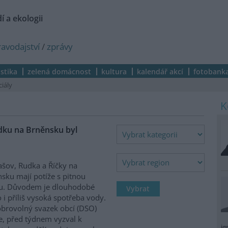
í a ekologii
ravodajství
/
zprávy
istika
zelená domácnost
kultura
kalendář akcí
fotobank
ciály
dku na Brněnsku byl
ov, Rudka a Říčky na
sku mají potíže s pitnou
u. Důvodem je dlouhodobé
 i příliš vysoká spotřeba vody.
brovolný svazek obcí (DSO)
, před týdnem vyzval k
ig