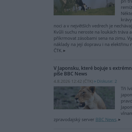
při t
remíz
Někte
krávy
noci a v největších vedrech je nechávaj
Kvůli suchu neroste na loukách tráva 
přikrmovat zásobami sena na zimu. Vys
náklady na její dopravu i na elektřinu n
ČTK.
V Japonsku, které bojuje s extrémní
píše BBC News
4.8.2026 12:42 (
ČTK
)
Diskuse: 2
Tři l
japo
prav
Japon
vlnam
zpravodajský server
BBC News
.