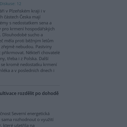
Diskuse: 12
ři v Plzeňském kraji i v
ch částech Česka mají
émy s nedostatkem sena a
y pro krmení hospodářských
t. Dlouhodobé sucho a
seč měla proti běžným letům
už zřejmě nebudou. Pastviny
t přikrmovat. Někteří chovatelé
y, třeba i z Polska. Další
e se kromě nedostatku krmení
mléka a v posledních dnech i
ultivace rozdělit po dohodě
čnost Severní energetická
 sama rozhodnout o využití
, které ušetřila na