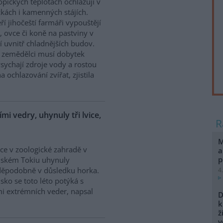
ropických teplotách ochlazují v
kách i kamenných stájích.
ří jihočeští farmáři vypouštějí
, ovce či koně na pastviny v
í uvnitř chladnějších budov.
a zemědělci musí dobytek
ychají zdroje vody a rostou
a ochlazování zvířat, zjistila
mi vedry, uhynuly tři lvice,
M
vice v zoologické zahradě v
a
p
nském Tokiu uhynuly
děpodobně v důsledku horka.
4
sko se toto léto potýká s
i extrémních veder, napsal
D
k
ž
v