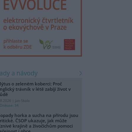
rady a návody
ýtus o zeleném koberci: Proč
nglický trávník v létě zabíjí život v
ůdě
.8.2026 | Jan Skala
Diskuse: 34
opady horka a sucha na přírodu jsou
ritické. ČSOP ukazuje, jak může
íznivé krajině a živočichům pomoci
eřejnost i obce