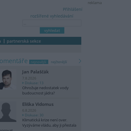
reklama
Přihlášení
rozšířené vyhledávání
a
partnerská sekce
komentáře
nejnovější
nejčtenější
Jan Palaščák
7.8.2026
Diskuse: 13
Ohrožuje nedostatek vody
budoucnost jádra?
Eliška Vidomus
6.8.2026
Diskuse: 30
Klimatická krize není over.
Vyzýváme vládu, aby ji přestala
norovat