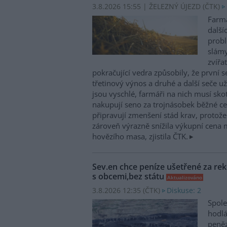
3.8.2026 15:55 | ŽELEZNÝ ÚJEZD (
ČTK
)
Farmá
další
probl
slám
zvířa
pokračující vedra způsobily, že první 
třetinový výnos a druhé a další seče 
jsou vyschlé, farmáři na nich musí sko
nakupují seno za trojnásobek běžné cen
připravují zmenšení stád krav, protož
zároveň výrazně snížila výkupní cena 
hovězího masa, zjistila ČTK.
Sev.en chce peníze ušetřené za rek
s obcemi,bez státu
Aktualizováno
3.8.2026 12:35 (
ČTK
)
Diskuse: 2
Spole
hodlá
peněz