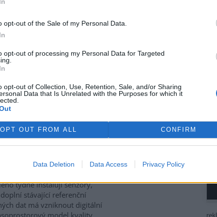
In
Energies se dohodla, že koupí
itského konkurenta Shell
o opt-out of the Sale of my Personal Data.
ré jeho evropské aktivity v
In
ti obnovitelných zdrojů
movala v tiskové
zprávě
.
to opt-out of processing my Personal Data for Targeted
gies v souladu s její širší
ing.
In
ovněž nedávné vytvoření
a průmyslovým holdingem
o opt-out of Collection, Use, Retention, Sale, and/or Sharing
ersonal Data that Is Unrelated with the Purposes for which it
lected.
Out
it v Brně na 35 místech
OPT OUT FROM ALL
CONFIRM
 boudou v příštích 12 měsících
 na 35 místech v Brně
Data Deletion
Data Access
Privacy Policy
ntrace znečišťujících látek. Od
ého týdne instalují senzory,
 doplní stávající referenční
ých dat má vzniknout digitální
asoprostorový model kvality
rek