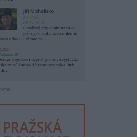
Jiří Michalisko
6.8.2026
Diskuse: 18
Otevřený dopis ministerstvu
průmyslu a obchodu ohledně
nace odvalu Heřmanice
8.2026
Diskuse: 39
stupné bydlení nevyřeší jen nová výstavba.
sko musí lépe využít renovace stávajících
udov
klama