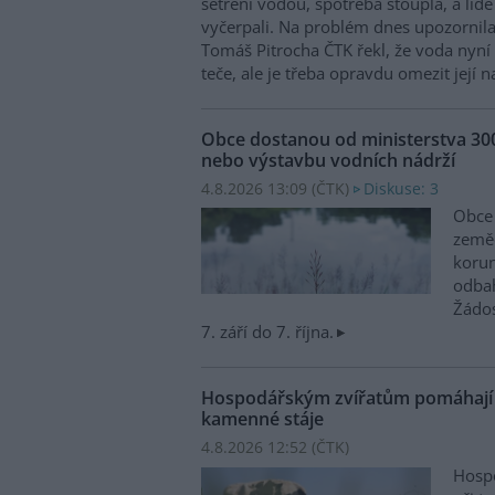
šetření vodou, spotřeba stoupla, a lid
vyčerpali. Na problém dnes upozornila
Tomáš Pitrocha ČTK řekl, že voda nyní
teče, ale je třeba opravdu omezit její
Obce dostanou od ministerstva 30
nebo výstavbu vodních nádrží
4.8.2026 13:09 (
ČTK
)
Diskuse: 3
Obce 
zeměd
korun
odbah
Žádo
7. září do 7. října.
Hospodářským zvířatům pomáhají p
kamenné stáje
4.8.2026 12:52 (
ČTK
)
Hospo