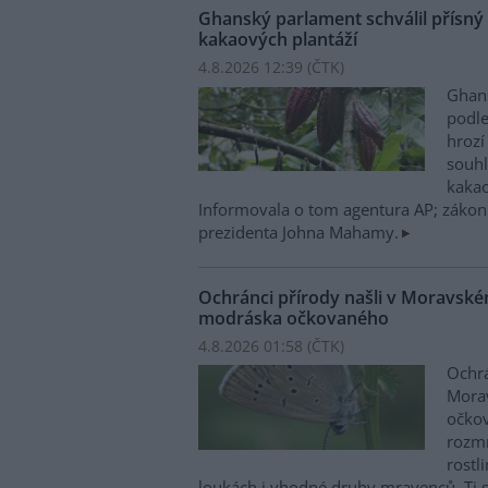
Ghanský parlament schválil přísný
kakaových plantáží
4.8.2026 12:39 (
ČTK
)
Ghans
podl
hrozí
souh
kakao
Informovala o tom agentura AP; zákon
prezidenta Johna Mahamy.
Ochránci přírody našli v Moravsk
modráska očkovaného
4.8.2026 01:58 (
ČTK
)
Ochrá
Mora
očkov
rozmn
rostl
loukách i vhodné druhy mravenců. Ti s