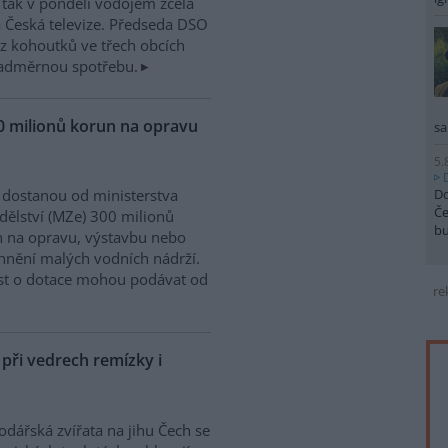
é tak v pondělí vodojem zcela
 Česká televize. Předseda DSO
 z kohoutků ve třech obcích
 nadměrnou spotřebu.
0 milionů korun na opravu
sa
5.
Do
dostanou od ministerstva
Če
ělství (MZe) 300 milionů
b
 na opravu, výstavbu nebo
nění malých vodních nádrží.
st o dotace mohou podávat od
re
ři vedrech remízky i
dářská zvířata na jihu Čech se