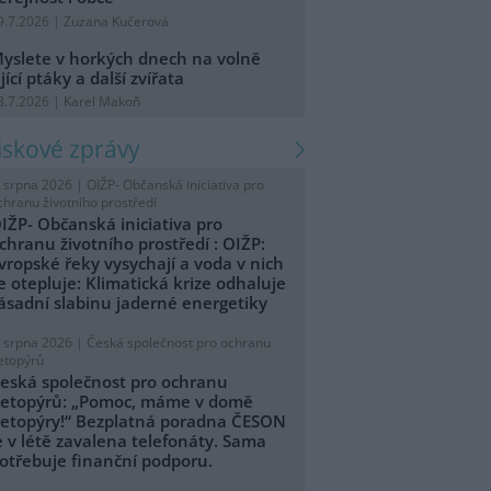
9.7.2026 | Zuzana Kučerová
yslete v horkých dnech na volně
ijící ptáky a další zvířata
8.7.2026 | Karel Makoň
tiskové zprávy
. srpna 2026 |
OIŽP- Občanská iniciativa pro
chranu životního prostředí
IŽP- Občanská iniciativa pro
chranu životního prostředí : OIŽP:
vropské řeky vysychají a voda v nich
e otepluje: Klimatická krize odhaluje
ásadní slabinu jaderné energetiky
. srpna 2026 |
Česká společnost pro ochranu
etopýrů
eská společnost pro ochranu
etopýrů: „Pomoc, máme v domě
etopýry!“ Bezplatná poradna ČESON
e v létě zavalena telefonáty. Sama
otřebuje finanční podporu.