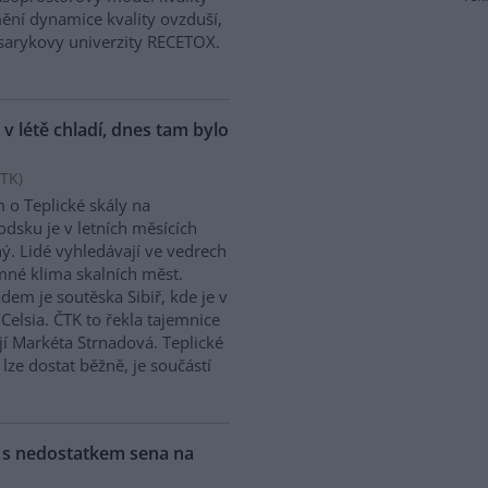
mění dynamice kvality ovzduší,
asarykovy univerzity RECETOX.
 v létě chladí, dnes tam bylo
TK
)
 o Teplické skály na
dsku je v letních měsících
ý. Lidé vyhledávají ve vedrech
mné klima skalních měst.
adem je soutěska Sibiř, kde je v
Celsia. ČTK to řekla tajemnice
í Markéta Strnadová. Teplické
 lze dostat běžně, je součástí
y s nedostatkem sena na