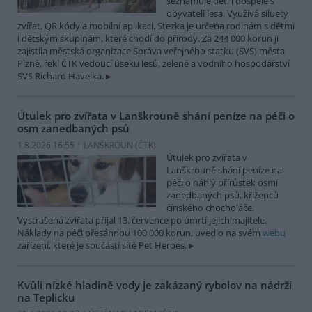
seznamuje děti i dospělé s
obyvateli lesa. Využívá siluety
zvířat, QR kódy a mobilní aplikaci. Stezka je určena rodinám s dětmi
i dětským skupinám, které chodí do přírody. Za 244 000 korun ji
zajistila městská organizace Správa veřejného statku (SVS) města
Plzně, řekl ČTK vedoucí úseku lesů, zeleně a vodního hospodářství
SVS Richard Havelka.
Útulek pro zvířata v Lanškrouně shání peníze na péči o
osm zanedbaných psů
1.8.2026 16:55 | LANŠKROUN (
ČTK
)
Útulek pro zvířata v
Lanškrouně shání peníze na
péči o náhlý přírůstek osmi
zanedbaných psů, kříženců
čínského chocholáče.
Vystrašená zvířata přijal 13. července po úmrtí jejich majitele.
Náklady na péči přesáhnou 100 000 korun, uvedlo na svém
webu
zařízení, které je součástí sítě Pet Heroes.
Kvůli nízké hladině vody je zakázaný rybolov na nádrži
na Teplicku