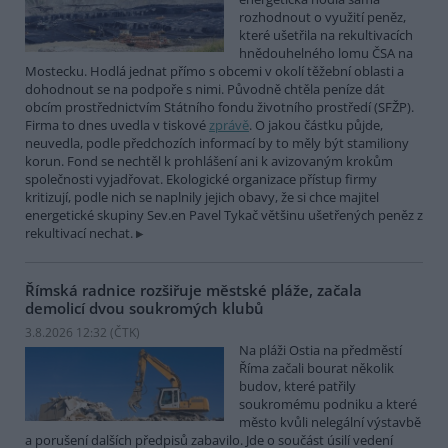
rozhodnout o využití peněz,
které ušetřila na rekultivacích
hnědouhelného lomu ČSA na
Mostecku. Hodlá jednat přímo s obcemi v okolí těžební oblasti a
dohodnout se na podpoře s nimi. Původně chtěla peníze dát
obcím prostřednictvím Státního fondu životního prostředí (SFŽP).
Firma to dnes uvedla v tiskové
zprávě
. O jakou částku půjde,
neuvedla, podle předchozích informací by to měly být stamiliony
korun. Fond se nechtěl k prohlášení ani k avizovaným krokům
společnosti vyjadřovat. Ekologické organizace přístup firmy
kritizují, podle nich se naplnily jejich obavy, že si chce majitel
energetické skupiny Sev.en Pavel Tykač většinu ušetřených peněz z
rekultivací nechat.
Římská radnice rozšiřuje městské pláže, začala
demolicí dvou soukromých klubů
3.8.2026 12:32 (
ČTK
)
Na pláži Ostia na předměstí
Říma začali bourat několik
budov, které patřily
soukromému podniku a které
město kvůli nelegální výstavbě
a porušení dalších předpisů zabavilo. Jde o součást úsilí vedení