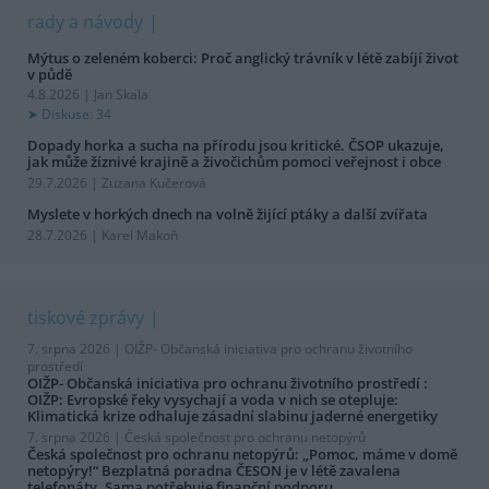
rady a návody
Mýtus o zeleném koberci: Proč anglický trávník v létě zabíjí život
v půdě
4.8.2026 | Jan Skala
Diskuse: 34
Dopady horka a sucha na přírodu jsou kritické. ČSOP ukazuje,
jak může žíznivé krajině a živočichům pomoci veřejnost i obce
29.7.2026 | Zuzana Kučerová
Myslete v horkých dnech na volně žijící ptáky a další zvířata
28.7.2026 | Karel Makoň
tiskové zprávy
7. srpna 2026 |
OIŽP- Občanská iniciativa pro ochranu životního
prostředí
OIŽP- Občanská iniciativa pro ochranu životního prostředí :
OIŽP: Evropské řeky vysychají a voda v nich se otepluje:
Klimatická krize odhaluje zásadní slabinu jaderné energetiky
7. srpna 2026 |
Česká společnost pro ochranu netopýrů
Česká společnost pro ochranu netopýrů: „Pomoc, máme v domě
netopýry!“ Bezplatná poradna ČESON je v létě zavalena
telefonáty. Sama potřebuje finanční podporu.