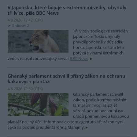
V Japonsku, které bojuje s extrémními vedry, uhynuly
tři lvice, píše BBC News
4.8.2026 12:42 (
ČTK
)
Diskuse: 2
Tři lvice v zoologické zahradě v
japonském Tokiu uhynuly
pravděpodobně v důsledku
horka. Japonsko se toto léto
potýká s vlnami extrémních
veder, napsal zpravodajský server
BBC News
.
Ghanský parlament schválil přísný zákon na ochranu
kakaových plantáží
4.8.2026 12:39 (
ČTK
)
Ghanský parlament schválil
zákon, podle kterého místním
farmářům hrozí až 20 let
vězení, pokud bez souhlasu
úřadů přemění svou kakaovou
plantáž na jiný účel. Informovala o tom agentura AP; zákon nyní
čeká na podpis prezidenta Johna Mahamy.