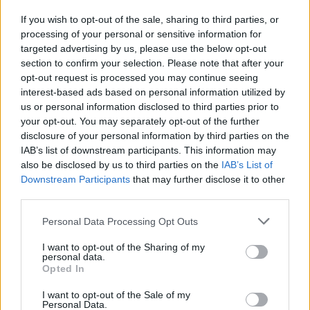
Českolipsku chystá obnovu
If you wish to opt-out of the sale, sharing to third parties, or
pomníku v Olšině. Připomínat
bude příběh místní kdysi
processing of your personal or sensitive information for
významné obce s poštou,
targeted advertising by us, please use the below opt-out
četnickou stanicí i několika hostinci, která zanikla zhruba před 80
section to confirm your selection. Please note that after your
lety kvůli zřízení vojenského výcvikového prostoru Ralsko.
opt-out request is processed you may continue seeing
Opravený pomník chce geopark ukázat na konci srpna při akci
interest-based ads based on personal information utilized by
Proměny, která každoročně připomíná historii zaniklých obcí z
us or personal information disclosed to third parties prior to
tohoto území. ČTK o tom informovala ředitelka Národního
geoparku Ralsko Lenka Mrázová.
your opt-out. You may separately opt-out of the further
disclosure of your personal information by third parties on the
IAB’s list of downstream participants. This information may
Čeští a němečtí ochránci přírody obnoví biodiverzitu
also be disclosed by us to third parties on the
IAB’s List of
kolem Liberce a Žitavy
Downstream Participants
that may further disclose it to other
2.8.2026 18:32 | LIBEREC (
ČTK
)
third parties.
Čeští a němečtí ochránci
přírody chtějí obnovit
Personal Data Processing Opt Outs
biologickou rozmanitost na
více než 150 hektarech
I want to opt-out of the Sharing of my
zemědělské, příměstské a lesní
personal data.
krajiny v okolí Liberce a německé Žitavy. Na společném
Opted In
přeshraničním projektu budou spolupracovat tři organizace:
Čmelák – Společnost přátel přírody, Centrum ochrany přírody
I want to opt-out of the Sale of my
Žitavské hory a Mezinárodní centrum setkávání St. Marienthal,
Personal Data.