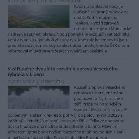
31.7.2026 19:27 | ÚSTÍ NAD LABEM (
ČTK
)
Kvůli nízké hladině vody je
dočasně zakázaný rybolov na
nádrži Pod 1. májem na
Teplicku. Rybáři zároveň
umístili přístroje do Modlanské
nádrže ve stejném okresu. Vodu pomáhá provzdušňovat technika.
Loni v rybníku uhynuly čtyři tuny ryb. Kontroly kolem revírů jsou
přes léto častější, mnohdy se ale ztrátám předejít nedá. ČTK o tom
informoval mluvčí severočeských rybářů Jan Skalský.
V září začne dvouletá rozsáhlá oprava Veseckého
rybníka v Liberci
31.7.2026 19:19 | LIBEREC (
ČTK
)
Rozsáhlá oprava Veseckého
rybníka v Liberci, známého i
pod názvem Tajch, začne v
září. Práce na historickém
vodním díle, které je zároveň
oblíbeným místem k rekreaci, potrvají do poloviny roku 2028 a
vyžádají si téměř 23 milionů korun bez DPH. Celkové obnovy se
dočká hráz a ze dna nádrže bude odtěženo bahno. Hlavním
přínosem úprav bude zvýšení bezpečnosti při povodních, uvedl
mluvčí státního podniku Povodí Labe Aleš Prokopec.