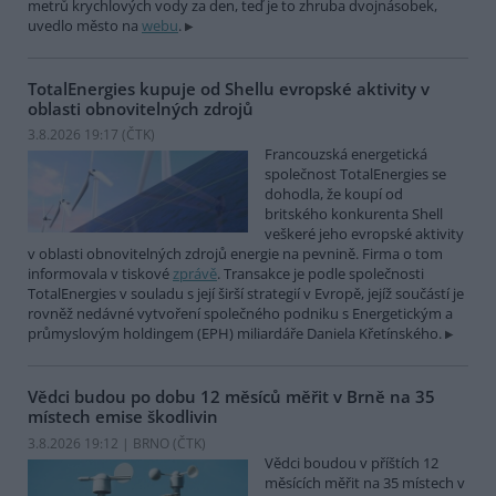
metrů krychlových vody za den, teď je to zhruba dvojnásobek,
uvedlo město na
webu
.
TotalEnergies kupuje od Shellu evropské aktivity v
oblasti obnovitelných zdrojů
3.8.2026 19:17 (
ČTK
)
Francouzská energetická
společnost TotalEnergies se
dohodla, že koupí od
britského konkurenta Shell
veškeré jeho evropské aktivity
v oblasti obnovitelných zdrojů energie na pevnině. Firma o tom
informovala v tiskové
zprávě
. Transakce je podle společnosti
TotalEnergies v souladu s její širší strategií v Evropě, jejíž součástí je
rovněž nedávné vytvoření společného podniku s Energetickým a
průmyslovým holdingem (EPH) miliardáře Daniela Křetínského.
Vědci budou po dobu 12 měsíců měřit v Brně na 35
místech emise škodlivin
3.8.2026 19:12 | BRNO (
ČTK
)
Vědci boudou v příštích 12
měsících měřit na 35 místech v