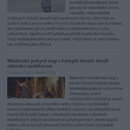
se odehrává podívaná, která
jako by do městského shonu
nepatřila. Hejno desítek
strakatých holubů krouží nad panelovými domy, střemhlav se
snáší k zemi a znovu vzlétá. Pro své chovatele nejsou jen koníčkem,
ale i způsobem, jak na chvíli uniknout každodennímu ruchu
velkoměsta. Agentura AFP přibližuje příběh tradičního koníčku,
který na Balkáně přetrvává po staletí, i když dnes už není zdaleka
tak rozšířený jako dříve.
Mladečské jeskyně mají v horkých letních dnech
rekordní návštěvnost
1.8.2026 17:47 | PRAHA (
ČTK
)
Rekordní návštěvnost mají v
těchto horkých letních dnech
Mladečské jeskyně u Litovle na
Olomoucku, které
návštěvníkům poskytují aspoň
dočasnou úlevu od úmorného vedra. Zatímco na zemském
povrchu teplota kvůli přílivu horkého vzduchu výrazně překračuje
hranici 30 stupňů Celsia, v chladných chodbách a dómech
Mladečských jeskyní se celoročně pohybuje kolem deseti stupňů
Celsia. Lidé proto při plánování letního výletu často volí právě