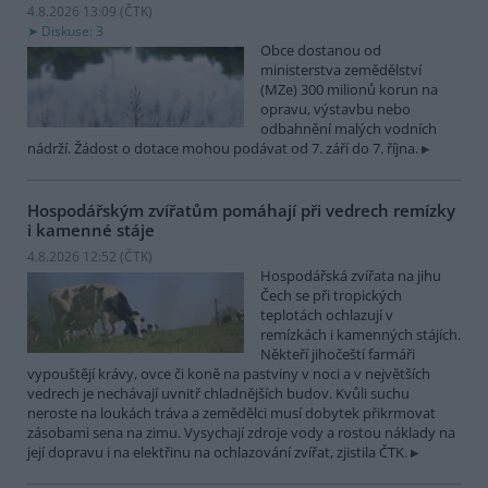
4.8.2026 13:09 (
ČTK
)
Diskuse: 3
Obce dostanou od
ministerstva zemědělství
(MZe) 300 milionů korun na
opravu, výstavbu nebo
odbahnění malých vodních
nádrží. Žádost o dotace mohou podávat od 7. září do 7. října.
Hospodářským zvířatům pomáhají při vedrech remízky
i kamenné stáje
4.8.2026 12:52 (
ČTK
)
Hospodářská zvířata na jihu
Čech se při tropických
teplotách ochlazují v
remízkách i kamenných stájích.
Někteří jihočeští farmáři
vypouštějí krávy, ovce či koně na pastviny v noci a v největších
vedrech je nechávají uvnitř chladnějších budov. Kvůli suchu
neroste na loukách tráva a zemědělci musí dobytek přikrmovat
zásobami sena na zimu. Vysychají zdroje vody a rostou náklady na
její dopravu i na elektřinu na ochlazování zvířat, zjistila ČTK.