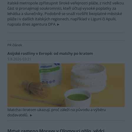
italské metropole zpřístupnit široké veřejnosti pláže, z nichž velkou
část si pronajímají soukromníci, kteří účtují vysoké poplatky za
lehátka a slunečníky. Podobně se snaží rozšířit bezplatné městské
pláže i v dalších italských regionech, například v Ligurii či Apulii,
napsala dnes agentura DPA.
PR článek
Asijské rostliny v Evropě: od matchy po kratom
3.8.2026 03:21
Matcha i kratom ukazují, proč záleží na původu a výběru
dodavatelů.
Mrtvé rameno Moravy v Olomouci ožilo, vědci