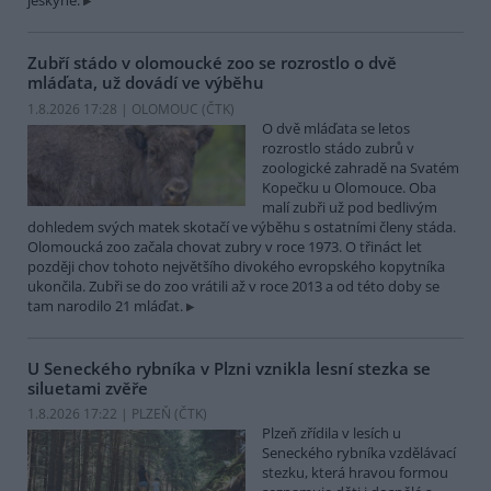
jeskyně.
Zubří stádo v olomoucké zoo se rozrostlo o dvě
mláďata, už dovádí ve výběhu
1.8.2026 17:28 | OLOMOUC (
ČTK
)
O dvě mláďata se letos
rozrostlo stádo zubrů v
zoologické zahradě na Svatém
Kopečku u Olomouce. Oba
malí zubři už pod bedlivým
dohledem svých matek skotačí ve výběhu s ostatními členy stáda.
Olomoucká zoo začala chovat zubry v roce 1973. O třináct let
později chov tohoto největšího divokého evropského kopytníka
ukončila. Zubři se do zoo vrátili až v roce 2013 a od této doby se
tam narodilo 21 mláďat.
U Seneckého rybníka v Plzni vznikla lesní stezka se
siluetami zvěře
1.8.2026 17:22 | PLZEŇ (
ČTK
)
Plzeň zřídila v lesích u
Seneckého rybníka vzdělávací
stezku, která hravou formou