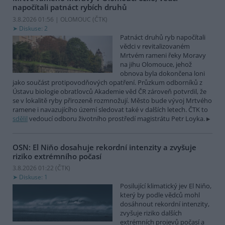
napočítali patnáct rybích druhů
3.8.2026 01:56 | OLOMOUC (
ČTK
)
Diskuse: 2
Patnáct druhů ryb napočítali
vědci v revitalizovaném
Mrtvém rameni řeky Moravy
na jihu Olomouce, jehož
obnova byla dokončena loni
jako součást protipovodňových opatření. Průzkum odborníků z
Ústavu biologie obratlovců Akademie věd ČR zároveň potvrdil, že
se v lokalitě ryby přirozeně rozmnožují. Město bude vývoj Mrtvého
ramene i navazujícího území sledovat také v dalších letech. ČTK to
sdělil
vedoucí odboru životního prostředí magistrátu Petr Loyka.
OSN: El Niňo dosahuje rekordní intenzity a zvyšuje
riziko extrémního počasí
3.8.2026 01:22 (
ČTK
)
Diskuse: 1
Posilující klimatický jev El Niňo,
který by podle vědců mohl
dosáhnout rekordní intenzity,
zvyšuje riziko dalších
extrémních projevů počasí a