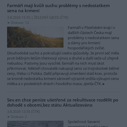
Farmáři mají kvůli suchu problémy s nedostatkem
sena na krmení
3.8.2026 15:55 | ŽELEZNÝ ÚJEZD (
ČTK
)
Diskuse: 12
Farmáři v Plzeňském kraji i v
dalších částech Česka mají
problémy s nedostatkem sena
a slámy pro krmení
hospodářských zvířat.
Dlouhodobé sucho a pokračující vedra způsobily, že první seč měla
proti běžným letům třetinový výnos a druhé a další seče už zřejmě
nebudou. Pastviny jsou vyschlé, farmáři na nich musí skot
přikrmovat. Někteří chovatelé nakupují seno za trojnásobek běžné
ceny, třeba i z Polska. Další připravují zmenšení stád krav, protože
se kromě nedostatku krmení zároveň výrazně snížila výkupní cena
mléka a v posledních dnech i hovězího masa, zjistila ČTK.
Sev.en chce peníze ušetřené za rekultivace rozdělit po
dohodě s obcemi,bez státu
Aktualizováno
3.8.2026 12:35 (
ČTK
)
Diskuse: 2
Společnost Severní
energetická hodlá sama