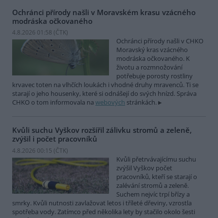
Ochránci přírody našli v Moravském krasu vzácného
modráska očkovaného
4.8.2026 01:58 (
ČTK
)
Ochránci přírody našli v CHKO
Moravský kras vzácného
modráska očkovaného. K
životu a rozmnožování
potřebuje porosty rostliny
krvavec toten na vlhčích loukách i vhodné druhy mravenců. Ti se
starají o jeho housenky, které si odnášejí do svých hnízd. Správa
CHKO o tom informovala na
webových
stránkách.
Kvůli suchu Vyškov rozšířil zálivku stromů a zeleně,
zvýšil i počet pracovníků
4.8.2026 00:15 (
ČTK
)
Kvůli přetrvávajícímu suchu
zvýšil Vyškov počet
pracovníků, kteří se starají o
zalévání stromů a zeleně.
Suchem nejvíc trpí břízy a
smrky. Kvůli nutnosti zavlažovat letos i tříleté dřeviny, vzrostla
spotřeba vody. Zatímco před několika lety by stačilo okolo šesti