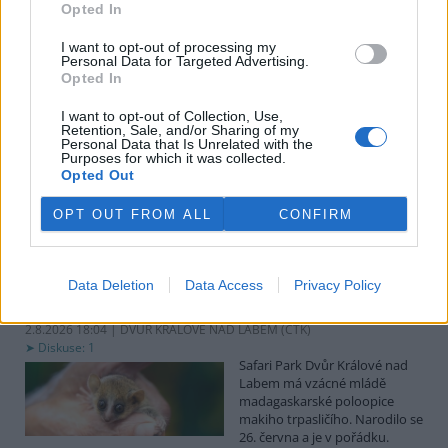
uvedl předseda spolku Čmelák Jan Korytář.
Opted In
I want to opt-out of processing my
Sklizeň bylinek na Pardubicku je náročná a trvá měsíce
Personal Data for Targeted Advertising.
Opted In
2.8.2026 18:12 | KŘIČEŇ (
ČTK
)
Sklizeň léčivých bylinek je
I want to opt-out of Collection, Use,
mnohem náročnější než
Retention, Sale, and/or Sharing of my
běžných zemědělských plodin.
Personal Data that Is Unrelated with the
Zatímco obilí zvládnou
Purposes for which it was collected.
Opted Out
zemědělci sklidit během
několika týdnů, u bylinek práce trvá měsíce. V Křični na Pardubicku
o tom vědí své, na Statku Junek vrcholí jedna z nejnáročnějších
OPT OUT FROM ALL
CONFIRM
částí sezony. ČTK to řekla majitelka hospodářství Iva Junková.
Safari Park Dvůr Králové nad Labem má vzácné mládě
Data Deletion
Data Access
Privacy Policy
makiho trpasličího
2.8.2026 18:04 | DVŮR KRÁLOVÉ NAD LABEM (
ČTK
)
Diskuse: 1
Safari Park Dvůr Králové nad
Labem má vzácné mládě
madagaskarské poloopice
makiho trpasličího. Narodilo se
26. června a je v pořádku.