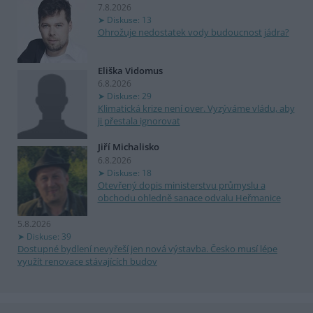
7.8.2026
Diskuse: 13
Ohrožuje nedostatek vody budoucnost jádra?
Eliška Vidomus
6.8.2026
Diskuse: 29
Klimatická krize není over. Vyzýváme vládu, aby
ji přestala ignorovat
Jiří Michalisko
6.8.2026
Diskuse: 18
Otevřený dopis ministerstvu průmyslu a
obchodu ohledně sanace odvalu Heřmanice
5.8.2026
Diskuse: 39
Dostupné bydlení nevyřeší jen nová výstavba. Česko musí lépe
využít renovace stávajících budov