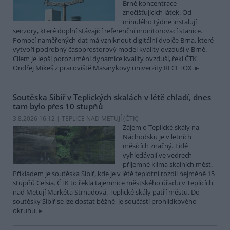
Brně koncentrace
znečišťujících látek. Od
minulého týdne instalují
senzory, které doplní stávající referenční monitorovací stanice.
Pomocí naměřených dat má vzniknout digitální dvojče Brna, které
vytvoří podrobný časoprostorový model kvality ovzduší v Brně.
Cílem je lepší porozumění dynamice kvality ovzduší, řekl ČTK
Ondřej Mikeš z pracoviště Masarykovy univerzity RECETOX.
Soutěska Sibiř v Teplických skalách v létě chladí, dnes
tam bylo přes 10 stupňů
3.8.2026 16:12 | TEPLICE NAD METUJÍ (
ČTK
)
Zájem o Teplické skály na
Náchodsku je v letních
měsících značný. Lidé
vyhledávají ve vedrech
příjemné klima skalních měst.
Příkladem je soutěska Sibiř, kde je v létě teplotní rozdíl nejméně 15
stupňů Celsia. ČTK to řekla tajemnice městského úřadu v Teplicích
nad Metují Markéta Strnadová. Teplické skály patří městu. Do
soutěsky Sibiř se lze dostat běžně, je součástí prohlídkového
okruhu.