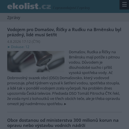
☰
/
zpravodajství
/
zprávy
Zprávy
Vodojem pro Domašov, Říčky a Rudku na Brněnsku byl
prázdný, lidé musí šetřit
4.8.2026 17:12 (
ČTK
)
Diskuse: 12
Domašov, Rudka a Říčky na
Brněnsku mají potíže s pitnou
vodou. Důvodem je
dlouhodobé sucho i příliš
vysoká spotřeba vody. Ač
Dobrovolný svazek obcí (DSO) Domašovsko, který vodovod
provozuje, před týdnem vyzval k šetření vodou, spotřeba stoupla,
a lidé tak v pondělí vodojem zcela vyčerpali. Na problém dnes
upozornila Česká televize. Předseda DSO Tomáš Pitrocha ČTK řekl,
že voda nyní z kohoutků ve třech obcích teče, ale je třeba opravdu
omezit její nadměrnou spotřebu.
Obce dostanou od ministerstva 300 milionů korun na
opravu nebo výstavbu vodních nádrží