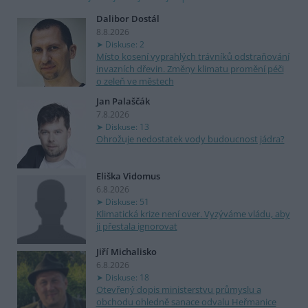
Dalibor Dostál
8.8.2026
Diskuse: 2
Místo kosení vyprahlých trávníků odstraňování
invazních dřevin. Změny klimatu promění péči
o zeleň ve městech
Jan Palaščák
7.8.2026
Diskuse: 13
Ohrožuje nedostatek vody budoucnost jádra?
Eliška Vidomus
6.8.2026
Diskuse: 51
Klimatická krize není over. Vyzýváme vládu, aby
ji přestala ignorovat
Jiří Michalisko
6.8.2026
Diskuse: 18
Otevřený dopis ministerstvu průmyslu a
obchodu ohledně sanace odvalu Heřmanice