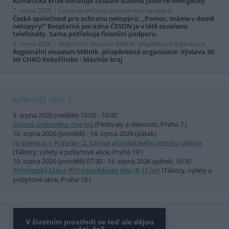
Klimatická krize odhaluje zásadní slabinu jaderné energetiky
7. srpna 2026 |
Česká společnost pro ochranu netopýrů
Česká společnost pro ochranu netopýrů: „Pomoc, máme v domě
netopýry!“ Bezplatná poradna ČESON je v létě zavalena
telefonáty. Sama potřebuje finanční podporu.
6. srpna 2026 |
Regionální muzeum Mělník, příspěvková organizace
Regionální muzeum Mělník, příspěvková organizace: Výstava 50
let CHKO Kokořínsko - Máchův kraj
kalendář akcí
9. srpna 2026 (neděle) 10:00 - 16:00
Oslava Světového dne lvů
(Festivaly a slavnosti, Praha 7 )
10. srpna 2026 (pondělí) - 14. srpna 2026 (pátek)
Hrajeme si v Pralese - 2. turnus příměstského letního tábora
(Tábory, výlety a pobytové akce, Praha 19 )
10. srpna 2026 (pondělí) 07:30 - 14. srpna 2026 (pátek) 16:30
Příměstský tábor Přírodovědecké léto (8-11 let)
(Tábory, výlety a
pobytové akce, Praha 18 )