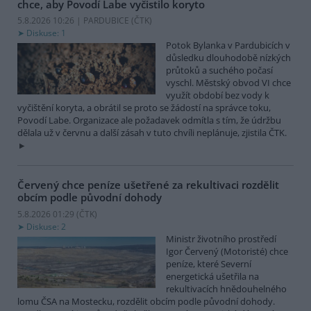
chce, aby Povodí Labe vyčistilo koryto
5.8.2026 10:26 | PARDUBICE (
ČTK
)
Diskuse: 1
Potok Bylanka v Pardubicích v
důsledku dlouhodobě nízkých
průtoků a suchého počasí
vyschl. Městský obvod VI chce
využít období bez vody k
vyčištění koryta, a obrátil se proto se žádostí na správce toku,
Povodí Labe. Organizace ale požadavek odmítla s tím, že údržbu
dělala už v červnu a další zásah v tuto chvíli neplánuje, zjistila ČTK.
Červený chce peníze ušetřené za rekultivaci rozdělit
obcím podle původní dohody
5.8.2026 01:29 (
ČTK
)
Diskuse: 2
Ministr životního prostředí
Igor Červený (Motoristé) chce
peníze, které Severní
energetická ušetřila na
rekultivacích hnědouhelného
lomu ČSA na Mostecku, rozdělit obcím podle původní dohody.