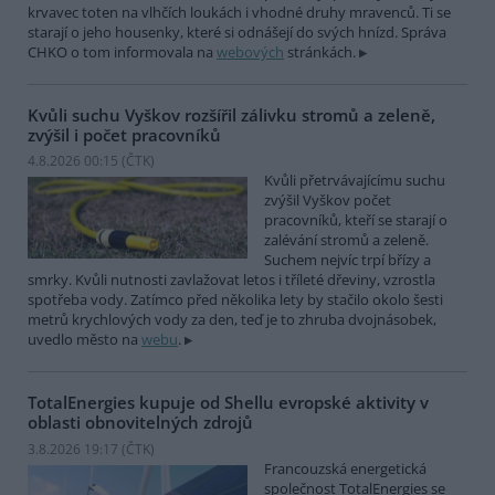
krvavec toten na vlhčích loukách i vhodné druhy mravenců. Ti se
starají o jeho housenky, které si odnášejí do svých hnízd. Správa
CHKO o tom informovala na
webových
stránkách.
Kvůli suchu Vyškov rozšířil zálivku stromů a zeleně,
zvýšil i počet pracovníků
4.8.2026 00:15 (
ČTK
)
Kvůli přetrvávajícímu suchu
zvýšil Vyškov počet
pracovníků, kteří se starají o
zalévání stromů a zeleně.
Suchem nejvíc trpí břízy a
smrky. Kvůli nutnosti zavlažovat letos i tříleté dřeviny, vzrostla
spotřeba vody. Zatímco před několika lety by stačilo okolo šesti
metrů krychlových vody za den, teď je to zhruba dvojnásobek,
uvedlo město na
webu
.
TotalEnergies kupuje od Shellu evropské aktivity v
oblasti obnovitelných zdrojů
3.8.2026 19:17 (
ČTK
)
Francouzská energetická
společnost TotalEnergies se