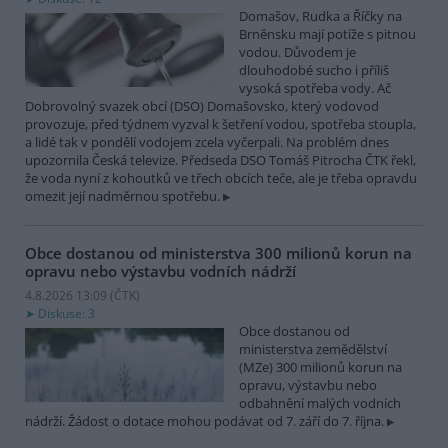
Domašov, Rudka a Říčky na
Brněnsku mají potíže s pitnou
vodou. Důvodem je
dlouhodobé sucho i příliš
vysoká spotřeba vody. Ač
Dobrovolný svazek obcí (DSO) Domašovsko, který vodovod
provozuje, před týdnem vyzval k šetření vodou, spotřeba stoupla,
a lidé tak v pondělí vodojem zcela vyčerpali. Na problém dnes
upozornila Česká televize. Předseda DSO Tomáš Pitrocha ČTK řekl,
že voda nyní z kohoutků ve třech obcích teče, ale je třeba opravdu
omezit její nadměrnou spotřebu.
Obce dostanou od ministerstva 300 milionů korun na
opravu nebo výstavbu vodních nádrží
4.8.2026 13:09 (
ČTK
)
Diskuse: 3
Obce dostanou od
ministerstva zemědělství
(MZe) 300 milionů korun na
opravu, výstavbu nebo
odbahnění malých vodních
nádrží. Žádost o dotace mohou podávat od 7. září do 7. října.