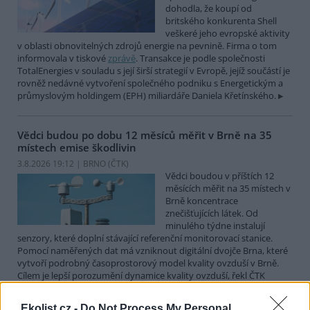
dohodla, že koupí od
britského konkurenta Shell
veškeré jeho evropské aktivity
v oblasti obnovitelných zdrojů energie na pevnině. Firma o tom
informovala v tiskové
zprávě
. Transakce je podle společnosti
TotalEnergies v souladu s její širší strategií v Evropě, jejíž součástí je
rovněž nedávné vytvoření společného podniku s Energetickým a
průmyslovým holdingem (EPH) miliardáře Daniela Křetínského.
Vědci budou po dobu 12 měsíců měřit v Brně na 35
místech emise škodlivin
3.8.2026 19:12 | BRNO (
ČTK
)
Vědci boudou v příštích 12
měsících měřit na 35 místech v
Brně koncentrace
znečišťujících látek. Od
minulého týdne instalují
senzory, které doplní stávající referenční monitorovací stanice.
Pomocí naměřených dat má vzniknout digitální dvojče Brna, které
vytvoří podrobný časoprostorový model kvality ovzduší v Brně.
Cílem je lepší porozumění dynamice kvality ovzduší, řekl ČTK
Ondřej Mikeš z pracoviště Masarykovy univerzity RECETOX.
Ekolist.cz -
Do Not Process My Personal