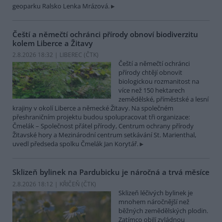
geoparku Ralsko Lenka Mrázová.
Čeští a němečtí ochránci přírody obnoví biodiverzitu
kolem Liberce a Žitavy
2.8.2026 18:32 | LIBEREC (
ČTK
)
Čeští a němečtí ochránci
přírody chtějí obnovit
biologickou rozmanitost na
více než 150 hektarech
zemědělské, příměstské a lesní
krajiny v okolí Liberce a německé Žitavy. Na společném
přeshraničním projektu budou spolupracovat tři organizace:
Čmelák – Společnost přátel přírody, Centrum ochrany přírody
Žitavské hory a Mezinárodní centrum setkávání St. Marienthal,
uvedl předseda spolku Čmelák Jan Korytář.
Sklizeň bylinek na Pardubicku je náročná a trvá měsíce
2.8.2026 18:12 | KŘIČEŇ (
ČTK
)
Sklizeň léčivých bylinek je
mnohem náročnější než
běžných zemědělských plodin.
Zatímco obilí zvládnou