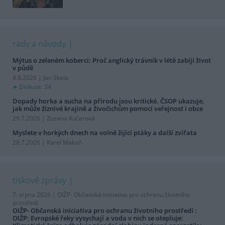
rady a návody
Mýtus o zeleném koberci: Proč anglický trávník v létě zabíjí život
v půdě
4.8.2026 | Jan Skala
Diskuse: 34
Dopady horka a sucha na přírodu jsou kritické. ČSOP ukazuje,
jak může žíznivé krajině a živočichům pomoci veřejnost i obce
29.7.2026 | Zuzana Kučerová
Myslete v horkých dnech na volně žijící ptáky a další zvířata
28.7.2026 | Karel Makoň
tiskové zprávy
7. srpna 2026 |
OIŽP- Občanská iniciativa pro ochranu životního
prostředí
OIŽP- Občanská iniciativa pro ochranu životního prostředí :
OIŽP: Evropské řeky vysychají a voda v nich se otepluje: