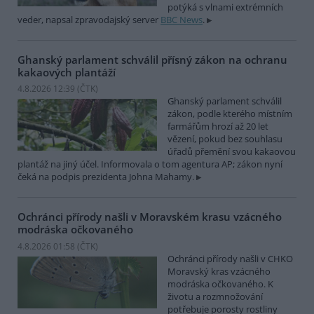
potýká s vlnami extrémních
veder, napsal zpravodajský server
BBC News
.
Ghanský parlament schválil přísný zákon na ochranu
kakaových plantáží
4.8.2026 12:39 (
ČTK
)
Ghanský parlament schválil
zákon, podle kterého místním
farmářům hrozí až 20 let
vězení, pokud bez souhlasu
úřadů přemění svou kakaovou
plantáž na jiný účel. Informovala o tom agentura AP; zákon nyní
čeká na podpis prezidenta Johna Mahamy.
Ochránci přírody našli v Moravském krasu vzácného
modráska očkovaného
4.8.2026 01:58 (
ČTK
)
Ochránci přírody našli v CHKO
Moravský kras vzácného
modráska očkovaného. K
životu a rozmnožování
potřebuje porosty rostliny