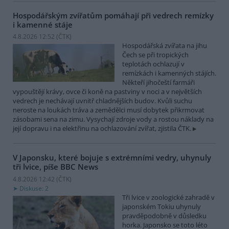
Hospodářským zvířatům pomáhají při vedrech remízky
i kamenné stáje
4.8.2026 12:52 (
ČTK
)
Hospodářská zvířata na jihu
Čech se při tropických
teplotách ochlazují v
remízkách i kamenných stájích.
Někteří jihočeští farmáři
vypouštějí krávy, ovce či koně na pastviny v noci a v největších
vedrech je nechávají uvnitř chladnějších budov. Kvůli suchu
neroste na loukách tráva a zemědělci musí dobytek přikrmovat
zásobami sena na zimu. Vysychají zdroje vody a rostou náklady na
její dopravu i na elektřinu na ochlazování zvířat, zjistila ČTK.
V Japonsku, které bojuje s extrémními vedry, uhynuly
tři lvice, píše BBC News
4.8.2026 12:42 (
ČTK
)
Diskuse: 2
Tři lvice v zoologické zahradě v
japonském Tokiu uhynuly
pravděpodobně v důsledku
horka. Japonsko se toto léto