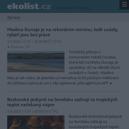
☰
/
zpravodajství
/
zprávy
Zprávy
Hladina Dunaje je na rekordním minimu; lodě uvázly,
rybáři jsou bez práce
5.8.2026 15:37 | BUKUREŠŤ (
ČTK
)
Diskuse: 18
Turistický přístav v
rumunském městě Corabia,
které leží na břehu Dunaje, je
opuštěný. Až na několik člunů
uvázlých v řasách. Hladina
řeky je tak nízko, že plavidla už nemohou kvůli písčitým mělčinám
do přístavu vplouvat ani z něj vyplouvat, píše agentura AFP.
Bozkovské jeskyně na Semilsku zažívají za tropických
teplot nečekaný nápor
5.8.2026 11:20 | BOZKOV (
ČTK
)
Bozkovské dolomitové jeskyně
na Semilsku zažívají za
současných tropických teplot