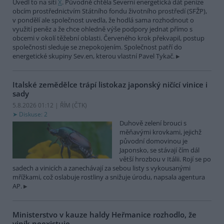
Uvedl to na síti
X
. Původně chtěla Severní energetická dát peníze
obcím prostřednictvím Státního fondu životního prostředí (SFŽP),
v pondělí ale společnost uvedla, že hodlá sama rozhodnout o
využití peněz a že chce ohledně výše podpory jednat přímo s
obcemi v okolí těžební oblasti. Červeného krok překvapil, postup
společnosti sleduje se znepokojením. Společnost patří do
energetické skupiny Sev.en, kterou vlastní Pavel Tykač.
Italské zemědělce trápí listokaz japonský ničící vinice i
sady
5.8.2026 01:12 | ŘÍM (
ČTK
)
Diskuse: 2
Duhově zelení brouci s
měňavými krovkami, jejichž
původní domovinou je
Japonsko, se stávají čím dál
větší hrozbou v Itálii. Rojí se po
sadech a vinicích a zanechávají za sebou listy s vykousanými
mřížkami, což oslabuje rostliny a snižuje úrodu, napsala agentura
AP.
Ministerstvo v kauze haldy Heřmanice rozhodlo, že
viník neexistuje