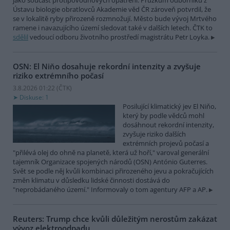
jako součást protipovodňových opatření. Průzkum odborníků z
Ústavu biologie obratlovců Akademie věd ČR zároveň potvrdil, že
se v lokalitě ryby přirozeně rozmnožují. Město bude vývoj Mrtvého
ramene i navazujícího území sledovat také v dalších letech. ČTK to
sdělil
vedoucí odboru životního prostředí magistrátu Petr Loyka.
OSN: El Niňo dosahuje rekordní intenzity a zvyšuje
riziko extrémního počasí
3.8.2026 01:22 (
ČTK
)
Diskuse: 1
Posilující klimatický jev El Niňo,
který by podle vědců mohl
dosáhnout rekordní intenzity,
zvyšuje riziko dalších
extrémních projevů počasí a
"přilévá olej do ohně na planetě, která už hoří," varoval generální
tajemník Organizace spojených národů (OSN) António Guterres.
Svět se podle něj kvůli kombinaci přirozeného jevu a pokračujících
změn klimatu v důsledku lidské činnosti dostává do
"neprobádaného území." Informovaly o tom agentury AFP a AP.
Reuters: Trump chce kvůli důležitým nerostům zakázat
vývoz elektroodpadu