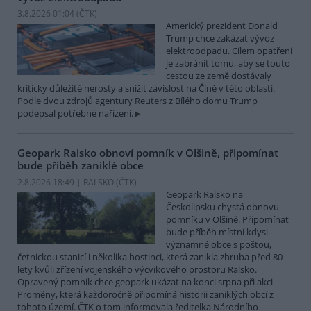
3.8.2026 01:04 (
ČTK
)
Americký prezident Donald
Trump chce zakázat vývoz
elektroodpadu. Cílem opatření
je zabránit tomu, aby se touto
cestou ze země dostávaly
kriticky důležité nerosty a snížit závislost na Číně v této oblasti.
Podle dvou zdrojů agentury Reuters z Bílého domu Trump
podepsal potřebné nařízení.
Geopark Ralsko obnoví pomník v Olšině, připomínat
bude příběh zaniklé obce
2.8.2026 18:49 | RALSKO (
ČTK
)
Geopark Ralsko na
Českolipsku chystá obnovu
pomníku v Olšině. Připomínat
bude příběh místní kdysi
významné obce s poštou,
četnickou stanicí i několika hostinci, která zanikla zhruba před 80
lety kvůli zřízení vojenského výcvikového prostoru Ralsko.
Opravený pomník chce geopark ukázat na konci srpna při akci
Proměny, která každoročně připomíná historii zaniklých obcí z
tohoto území. ČTK o tom informovala ředitelka Národního