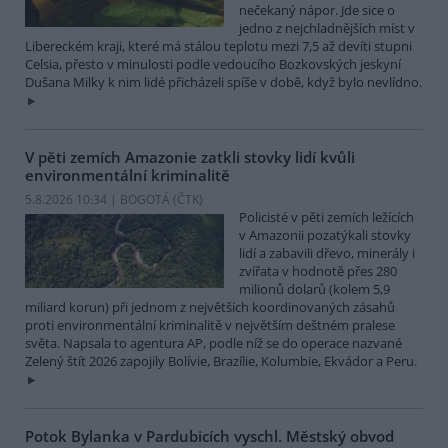
nečekaný nápor. Jde sice o
jedno z nejchladnějších míst v
Libereckém kraji, které má stálou teplotu mezi 7,5 až devíti stupni
Celsia, přesto v minulosti podle vedoucího Bozkovských jeskyní
Dušana Milky k nim lidé přicházeli spíše v době, když bylo nevlídno.
V pěti zemích Amazonie zatkli stovky lidí kvůli
environmentální kriminalitě
5.8.2026 10:34 | BOGOTÁ (
ČTK
)
Policisté v pěti zemích ležících
v Amazonii pozatýkali stovky
lidí a zabavili dřevo, minerály i
zvířata v hodnotě přes 280
milionů dolarů (kolem 5,9
miliard korun) při jednom z největších koordinovaných zásahů
proti environmentální kriminalitě v největším deštném pralese
světa. Napsala to agentura AP, podle níž se do operace nazvané
Zelený štít 2026 zapojily Bolívie, Brazílie, Kolumbie, Ekvádor a Peru.
Potok Bylanka v Pardubicích vyschl. Městský obvod