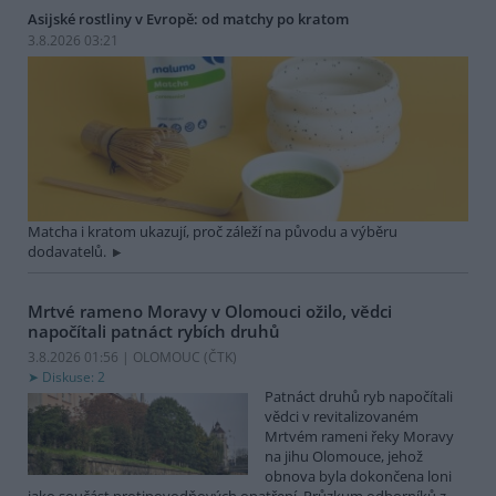
Asijské rostliny v Evropě: od matchy po kratom
3.8.2026 03:21
Matcha i kratom ukazují, proč záleží na původu a výběru
dodavatelů.
Mrtvé rameno Moravy v Olomouci ožilo, vědci
napočítali patnáct rybích druhů
3.8.2026 01:56 | OLOMOUC (
ČTK
)
Diskuse: 2
Patnáct druhů ryb napočítali
vědci v revitalizovaném
Mrtvém rameni řeky Moravy
na jihu Olomouce, jehož
obnova byla dokončena loni