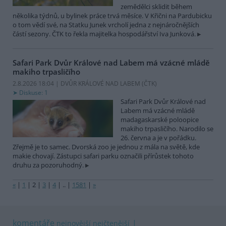
zemědělci sklidit během
několika týdnů, u bylinek práce trvá měsíce. V Křični na Pardubicku
o tom vědí své, na Statku Junek vrcholí jedna z nejnáročnějších
částí sezony. ČTK to řekla majitelka hospodářství Iva Junková.
Safari Park Dvůr Králové nad Labem má vzácné mládě
makiho trpasličího
2.8.2026 18:04 | DVŮR KRÁLOVÉ NAD LABEM (
ČTK
)
Diskuse: 1
Safari Park Dvůr Králové nad
Labem má vzácné mládě
madagaskarské poloopice
makiho trpasličího. Narodilo se
26. června a je v pořádku.
Zřejmě je to samec. Dvorská zoo je jednou z mála na světě, kde
makie chovají. Zástupci safari parku označili přírůstek tohoto
druhu za pozoruhodný.
«
|
1
|
2
|
3
|
4
|
..
|
1581
|
»
komentáře
nejnovější
nejčtenější