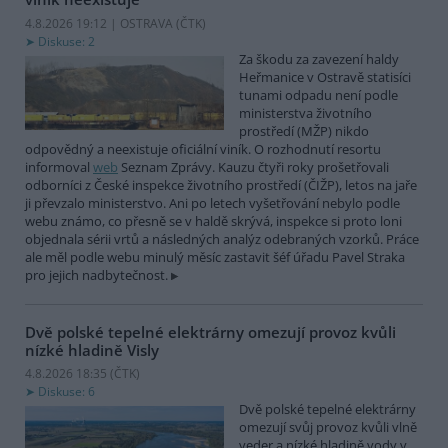
4.8.2026 19:12 | OSTRAVA (
ČTK
)
Diskuse: 2
Za škodu za zavezení haldy
Heřmanice v Ostravě statisíci
tunami odpadu není podle
ministerstva životního
prostředí (MŽP) nikdo
odpovědný a neexistuje oficiální viník. O rozhodnutí resortu
informoval
web
Seznam Zprávy. Kauzu čtyři roky prošetřovali
odborníci z České inspekce životního prostředí (ČIŽP), letos na jaře
ji převzalo ministerstvo. Ani po letech vyšetřování nebylo podle
webu známo, co přesně se v haldě skrývá, inspekce si proto loni
objednala sérii vrtů a následných analýz odebraných vzorků. Práce
ale měl podle webu minulý měsíc zastavit šéf úřadu Pavel Straka
pro jejich nadbytečnost.
Dvě polské tepelné elektrárny omezují provoz kvůli
nízké hladině Visly
4.8.2026 18:35 (
ČTK
)
Diskuse: 6
Dvě polské tepelné elektrárny
omezují svůj provoz kvůli vlně
veder a nízké hladině vody v