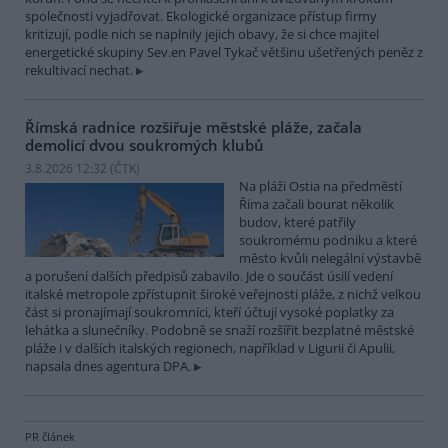
společnosti vyjadřovat. Ekologické organizace přístup firmy
kritizují, podle nich se naplnily jejich obavy, že si chce majitel
energetické skupiny Sev.en Pavel Tykač většinu ušetřených peněz z
rekultivací nechat.
Římská radnice rozšiřuje městské pláže, začala
demolicí dvou soukromých klubů
3.8.2026 12:32 (
ČTK
)
Na pláži Ostia na předměstí
Říma začali bourat několik
budov, které patřily
soukromému podniku a které
město kvůli nelegální výstavbě
a porušení dalších předpisů zabavilo. Jde o součást úsilí vedení
italské metropole zpřístupnit široké veřejnosti pláže, z nichž velkou
část si pronajímají soukromníci, kteří účtují vysoké poplatky za
lehátka a slunečníky. Podobně se snaží rozšířit bezplatné městské
pláže i v dalších italských regionech, například v Ligurii či Apulii,
napsala dnes agentura DPA.
PR článek