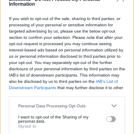
Information
Soutěska Sibiř v Teplických skalách v létě chladí, dnes
tam bylo přes 10 stupňů
If you wish to opt-out of the sale, sharing to third parties, or
3.8.2026 16:12 | TEPLICE NAD METUJÍ (
ČTK
)
processing of your personal or sensitive information for
Zájem o Teplické skály na
Náchodsku je v letních
targeted advertising by us, please use the below opt-out
měsících značný. Lidé
section to confirm your selection. Please note that after your
vyhledávají ve vedrech
opt-out request is processed you may continue seeing
příjemné klima skalních měst.
interest-based ads based on personal information utilized by
Příkladem je soutěska Sibiř, kde je v létě teplotní rozdíl nejméně 15
us or personal information disclosed to third parties prior to
stupňů Celsia. ČTK to řekla tajemnice městského úřadu v Teplicích
your opt-out. You may separately opt-out of the further
nad Metují Markéta Strnadová. Teplické skály patří městu. Do
soutěsky Sibiř se lze dostat běžně, je součástí prohlídkového
disclosure of your personal information by third parties on the
okruhu.
IAB’s list of downstream participants. This information may
also be disclosed by us to third parties on the
IAB’s List of
Downstream Participants
that may further disclose it to other
Farmáři mají kvůli suchu problémy s nedostatkem
third parties.
sena na krmení
3.8.2026 15:55 | ŽELEZNÝ ÚJEZD (
ČTK
)
Personal Data Processing Opt Outs
Diskuse: 12
Farmáři v Plzeňském kraji i v
I want to opt-out of the Sharing of my
dalších částech Česka mají
personal data.
problémy s nedostatkem sena
Opted In
a slámy pro krmení