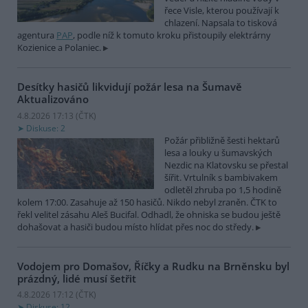
řece Visle, kterou používají k
chlazení. Napsala to tisková
agentura
PAP
, podle níž k tomuto kroku přistoupily elektrárny
Kozienice a Polaniec.
Desítky hasičů likvidují požár lesa na Šumavě
Aktualizováno
4.8.2026 17:13 (
ČTK
)
Diskuse: 2
Požár přibližně šesti hektarů
lesa a louky u šumavských
Nezdic na Klatovsku se přestal
šířit. Vrtulník s bambivakem
odletěl zhruba po 1,5 hodině
kolem 17:00. Zasahuje až 150 hasičů. Nikdo nebyl zraněn. ČTK to
řekl velitel zásahu Aleš Bucifal. Odhadl, že ohniska se budou ještě
dohašovat a hasiči budou místo hlídat přes noc do středy.
Vodojem pro Domašov, Říčky a Rudku na Brněnsku byl
prázdný, lidé musí šetřit
4.8.2026 17:12 (
ČTK
)
Diskuse: 12