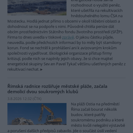
rozhodnout o využití peněz,
které ušetřila na rekultivacích
hnědouhelného lomu ČSA na
Mostecku. Hodlá jednat přímo s obcemi v okolí těžební oblasti a
dohodnout se na podpoře s nimi. Původně chtěla peníze dát
obcím prostřednictvím Státního fondu životního prostředí (SFŽP).
Firma to dnes uvedla v tiskové
zprávě
. O jakou částku půjde,
neuvedla, podle předchozích informací by to měly být stamiliony
korun. Fond se nechtěl k prohlášení ani k avizovaným krokům
společnosti vyjadřovat. Ekologické organizace přístup firmy
kritizují, podle nich se naplnily jejich obavy, že si chce majitel
energetické skupiny Sev.en Pavel Tykač většinu ušetřených peněz z
rekultivací nechat.
Římská radnice rozšiřuje městské pláže, začala
demolicí dvou soukromých klubů
3.8.2026 12:32 (
ČTK
)
Na pláži Ostia na předměstí
Říma začali bourat několik
budov, které patřily
soukromému podniku a které
město kvůli nelegální výstavbě
a porušení dalších předpisů zabavilo. Jde o součást úsilí vedení