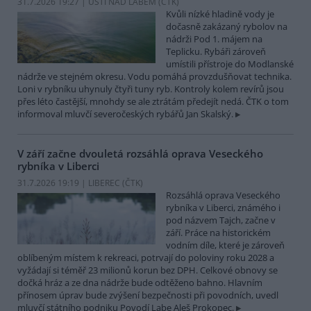
31.7.2026 19:27 | ÚSTÍ NAD LABEM (
ČTK
)
Kvůli nízké hladině vody je
dočasně zakázaný rybolov na
nádrži Pod 1. májem na
Teplicku. Rybáři zároveň
umístili přístroje do Modlanské
nádrže ve stejném okresu. Vodu pomáhá provzdušňovat technika.
Loni v rybníku uhynuly čtyři tuny ryb. Kontroly kolem revírů jsou
přes léto častější, mnohdy se ale ztrátám předejít nedá. ČTK o tom
informoval mluvčí severočeských rybářů Jan Skalský.
V září začne dvouletá rozsáhlá oprava Veseckého
rybníka v Liberci
31.7.2026 19:19 | LIBEREC (
ČTK
)
Rozsáhlá oprava Veseckého
rybníka v Liberci, známého i
pod názvem Tajch, začne v
září. Práce na historickém
vodním díle, které je zároveň
oblíbeným místem k rekreaci, potrvají do poloviny roku 2028 a
vyžádají si téměř 23 milionů korun bez DPH. Celkové obnovy se
dočká hráz a ze dna nádrže bude odtěženo bahno. Hlavním
přínosem úprav bude zvýšení bezpečnosti při povodních, uvedl
mluvčí státního podniku Povodí Labe Aleš Prokopec.