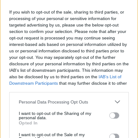
Českolipsku chystá obnovu
pomníku v Olšině. Připomínat
If you wish to opt-out of the sale, sharing to third parties, or
bude příběh místní kdysi
processing of your personal or sensitive information for
významné obce s poštou,
targeted advertising by us, please use the below opt-out
četnickou stanicí i několika hostinci, která zanikla zhruba před 80
lety kvůli zřízení vojenského výcvikového prostoru Ralsko.
section to confirm your selection. Please note that after your
Opravený pomník chce geopark ukázat na konci srpna při akci
opt-out request is processed you may continue seeing
Proměny, která každoročně připomíná historii zaniklých obcí z
interest-based ads based on personal information utilized by
tohoto území. ČTK o tom informovala ředitelka Národního
us or personal information disclosed to third parties prior to
geoparku Ralsko Lenka Mrázová.
your opt-out. You may separately opt-out of the further
disclosure of your personal information by third parties on the
IAB’s list of downstream participants. This information may
Čeští a němečtí ochránci přírody obnoví biodiverzitu
kolem Liberce a Žitavy
also be disclosed by us to third parties on the
IAB’s List of
Downstream Participants
that may further disclose it to other
2.8.2026 18:32 | LIBEREC (
ČTK
)
Čeští a němečtí ochránci
third parties.
přírody chtějí obnovit
biologickou rozmanitost na
Personal Data Processing Opt Outs
více než 150 hektarech
zemědělské, příměstské a lesní
I want to opt-out of the Sharing of my
krajiny v okolí Liberce a německé Žitavy. Na společném
personal data.
přeshraničním projektu budou spolupracovat tři organizace:
Opted In
Čmelák – Společnost přátel přírody, Centrum ochrany přírody
Žitavské hory a Mezinárodní centrum setkávání St. Marienthal,
I want to opt-out of the Sale of my