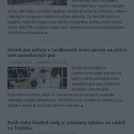
seznamuje děti i dospělé s
obyvateli lesa. Využívá siluety
zvířat, QR kódy a mobilní aplikaci. Stezka je určena rodinám s dětmi
i dětským skupinám, které chodí do přírody. Za 244 000 korun ji
zajistila městská organizace Správa veřejného statku (SVS) města
Plzně, řekl ČTK vedoucí úseku lesů, zeleně a vodního hospodářství
SVS Richard Havelka.
Útulek pro zvířata v Lanškrouně shání peníze na péči o
osm zanedbaných psů
1.8.2026 16:55 | LANŠKROUN (
ČTK
)
Útulek pro zvířata v
Lanškrouně shání peníze na
péči o náhlý přírůstek osmi
zanedbaných psů, kříženců
čínského chocholáče.
Vystrašená zvířata přijal 13. července po úmrtí jejich majitele.
Náklady na péči přesáhnou 100 000 korun, uvedlo na svém
webu
zařízení, které je součástí sítě Pet Heroes.
Kvůli nízké hladině vody je zakázaný rybolov na nádrži
na Teplicku