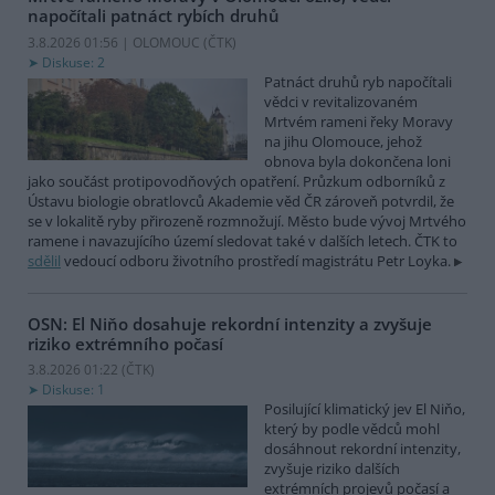
napočítali patnáct rybích druhů
3.8.2026 01:56 | OLOMOUC (
ČTK
)
Diskuse: 2
Patnáct druhů ryb napočítali
vědci v revitalizovaném
Mrtvém rameni řeky Moravy
na jihu Olomouce, jehož
obnova byla dokončena loni
jako součást protipovodňových opatření. Průzkum odborníků z
Ústavu biologie obratlovců Akademie věd ČR zároveň potvrdil, že
se v lokalitě ryby přirozeně rozmnožují. Město bude vývoj Mrtvého
ramene i navazujícího území sledovat také v dalších letech. ČTK to
sdělil
vedoucí odboru životního prostředí magistrátu Petr Loyka.
OSN: El Niňo dosahuje rekordní intenzity a zvyšuje
riziko extrémního počasí
3.8.2026 01:22 (
ČTK
)
Diskuse: 1
Posilující klimatický jev El Niňo,
který by podle vědců mohl
dosáhnout rekordní intenzity,
zvyšuje riziko dalších
extrémních projevů počasí a