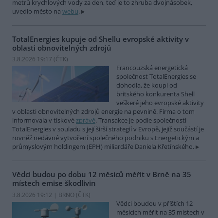
metrů krychlových vody za den, teď je to zhruba dvojnásobek,
uvedlo město na
webu
.
TotalEnergies kupuje od Shellu evropské aktivity v
oblasti obnovitelných zdrojů
3.8.2026 19:17 (
ČTK
)
Francouzská energetická
společnost TotalEnergies se
dohodla, že koupí od
britského konkurenta Shell
veškeré jeho evropské aktivity
v oblasti obnovitelných zdrojů energie na pevnině. Firma o tom
informovala v tiskové
zprávě
. Transakce je podle společnosti
TotalEnergies v souladu s její širší strategií v Evropě, jejíž součástí je
rovněž nedávné vytvoření společného podniku s Energetickým a
průmyslovým holdingem (EPH) miliardáře Daniela Křetínského.
Vědci budou po dobu 12 měsíců měřit v Brně na 35
místech emise škodlivin
3.8.2026 19:12 | BRNO (
ČTK
)
Vědci boudou v příštích 12
měsících měřit na 35 místech v