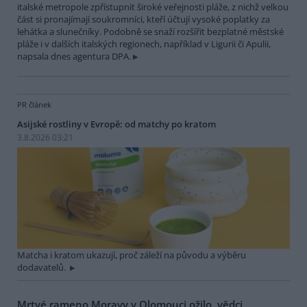
italské metropole zpřístupnit široké veřejnosti pláže, z nichž velkou
část si pronajímají soukromníci, kteří účtují vysoké poplatky za
lehátka a slunečníky. Podobně se snaží rozšířit bezplatné městské
pláže i v dalších italských regionech, například v Ligurii či Apulii,
napsala dnes agentura DPA.
PR článek
Asijské rostliny v Evropě: od matchy po kratom
3.8.2026 03:21
Matcha i kratom ukazují, proč záleží na původu a výběru
dodavatelů.
Mrtvé rameno Moravy v Olomouci ožilo, vědci