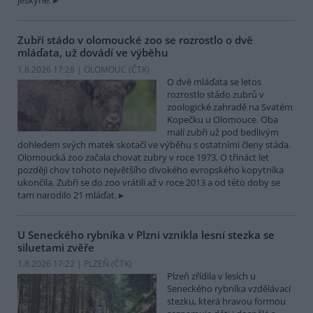
jeskyně.
Zubří stádo v olomoucké zoo se rozrostlo o dvě
mláďata, už dovádí ve výběhu
1.8.2026 17:28 | OLOMOUC (
ČTK
)
O dvě mláďata se letos
rozrostlo stádo zubrů v
zoologické zahradě na Svatém
Kopečku u Olomouce. Oba
malí zubři už pod bedlivým
dohledem svých matek skotačí ve výběhu s ostatními členy stáda.
Olomoucká zoo začala chovat zubry v roce 1973. O třináct let
později chov tohoto největšího divokého evropského kopytníka
ukončila. Zubři se do zoo vrátili až v roce 2013 a od této doby se
tam narodilo 21 mláďat.
U Seneckého rybníka v Plzni vznikla lesní stezka se
siluetami zvěře
1.8.2026 17:22 | PLZEŇ (
ČTK
)
Plzeň zřídila v lesích u
Seneckého rybníka vzdělávací
stezku, která hravou formou