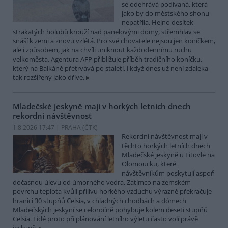
se odehrává podívaná, která
jako by do městského shonu
nepatřila. Hejno desítek
strakatých holubů krouží nad panelovými domy, střemhlav se
snáší k zemi a znovu vzlétá. Pro své chovatele nejsou jen koníčkem,
ale i způsobem, jak na chvíli uniknout každodennímu ruchu
velkoměsta. Agentura AFP přibližuje příběh tradičního koníčku,
který na Balkáně přetrvává po staletí, i když dnes už není zdaleka
tak rozšířený jako dříve.
Mladečské jeskyně mají v horkých letních dnech
rekordní návštěvnost
1.8.2026 17:47 | PRAHA (
ČTK
)
Rekordní návštěvnost mají v
těchto horkých letních dnech
Mladečské jeskyně u Litovle na
Olomoucku, které
návštěvníkům poskytují aspoň
dočasnou úlevu od úmorného vedra. Zatímco na zemském
povrchu teplota kvůli přílivu horkého vzduchu výrazně překračuje
hranici 30 stupňů Celsia, v chladných chodbách a dómech
Mladečských jeskyní se celoročně pohybuje kolem deseti stupňů
Celsia. Lidé proto při plánování letního výletu často volí právě