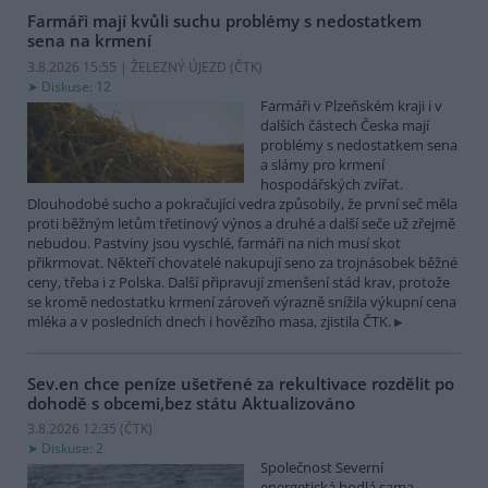
Farmáři mají kvůli suchu problémy s nedostatkem
sena na krmení
3.8.2026 15:55 | ŽELEZNÝ ÚJEZD (
ČTK
)
Diskuse: 12
Farmáři v Plzeňském kraji i v
dalších částech Česka mají
problémy s nedostatkem sena
a slámy pro krmení
hospodářských zvířat.
Dlouhodobé sucho a pokračující vedra způsobily, že první seč měla
proti běžným letům třetinový výnos a druhé a další seče už zřejmě
nebudou. Pastviny jsou vyschlé, farmáři na nich musí skot
přikrmovat. Někteří chovatelé nakupují seno za trojnásobek běžné
ceny, třeba i z Polska. Další připravují zmenšení stád krav, protože
se kromě nedostatku krmení zároveň výrazně snížila výkupní cena
mléka a v posledních dnech i hovězího masa, zjistila ČTK.
Sev.en chce peníze ušetřené za rekultivace rozdělit po
dohodě s obcemi,bez státu
Aktualizováno
3.8.2026 12:35 (
ČTK
)
Diskuse: 2
Společnost Severní
energetická hodlá sama