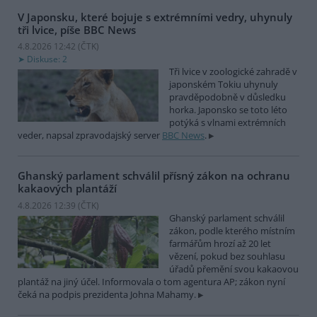
V Japonsku, které bojuje s extrémními vedry, uhynuly
tři lvice, píše BBC News
4.8.2026 12:42 (
ČTK
)
Diskuse: 2
Tři lvice v zoologické zahradě v
japonském Tokiu uhynuly
pravděpodobně v důsledku
horka. Japonsko se toto léto
potýká s vlnami extrémních
veder, napsal zpravodajský server
BBC News
.
Ghanský parlament schválil přísný zákon na ochranu
kakaových plantáží
4.8.2026 12:39 (
ČTK
)
Ghanský parlament schválil
zákon, podle kterého místním
farmářům hrozí až 20 let
vězení, pokud bez souhlasu
úřadů přemění svou kakaovou
plantáž na jiný účel. Informovala o tom agentura AP; zákon nyní
čeká na podpis prezidenta Johna Mahamy.