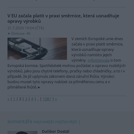
V EU začala platit v praxi směrnice, která usnadňuje
opravy výrobků
31.7.2026 19:04 (
ČTK
)
Diskuse: 46
V zemích Evropské unie dnes
začala v praxi platit směrnice,
která usnadňuje opravy
výrobků namísto jejich
výměny.
Informovala
o tom
Evropská komise. Spotřebitelé mohou požádat o opravu rozbitých
výrobků, jako jsou chytré telefony, pračky nebo chladničky, a to i v
případě, že již uplynula zákonem daná záruční lhůta. Výrobci
budou muset tyto opravy nabízet za přiměřenou cenu a v
přiměřené lhůtě.
«
|
1
|
2
|
3
|
4
|
..
|
1581
|
»
komentáře
nejnovější
nejčtenější
Dalibor Dostál