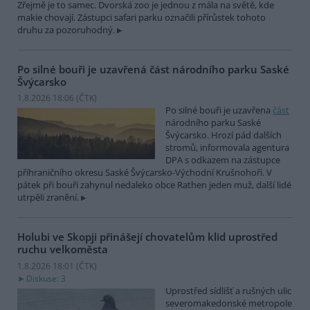
Zřejmě je to samec. Dvorská zoo je jednou z mála na světě, kde
makie chovají. Zástupci safari parku označili přírůstek tohoto
druhu za pozoruhodný.
Po silné bouři je uzavřená část národního parku Saské
Švýcarsko
1.8.2026 18:06 (
ČTK
)
Po silné bouři je uzavřena
část
národního parku Saské
Švýcarsko. Hrozí pád dalších
stromů, informovala agentura
DPA s odkazem na zástupce
příhraničního okresu Saské Švýcarsko-Východní Krušnohoří. V
pátek při bouři zahynul nedaleko obce Rathen jeden muž, další lidé
utrpěli zranění.
Holubi ve Skopji přinášejí chovatelům klid uprostřed
ruchu velkoměsta
1.8.2026 18:01 (
ČTK
)
Diskuse: 3
Uprostřed sídlišť a rušných ulic
severomakedonské metropole