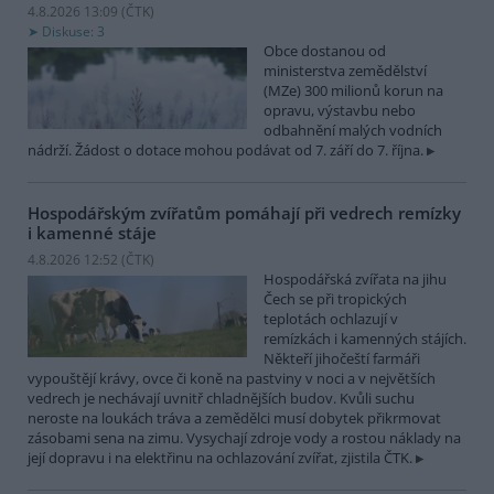
4.8.2026 13:09 (
ČTK
)
Diskuse: 3
Obce dostanou od
ministerstva zemědělství
(MZe) 300 milionů korun na
opravu, výstavbu nebo
odbahnění malých vodních
nádrží. Žádost o dotace mohou podávat od 7. září do 7. října.
Hospodářským zvířatům pomáhají při vedrech remízky
i kamenné stáje
4.8.2026 12:52 (
ČTK
)
Hospodářská zvířata na jihu
Čech se při tropických
teplotách ochlazují v
remízkách i kamenných stájích.
Někteří jihočeští farmáři
vypouštějí krávy, ovce či koně na pastviny v noci a v největších
vedrech je nechávají uvnitř chladnějších budov. Kvůli suchu
neroste na loukách tráva a zemědělci musí dobytek přikrmovat
zásobami sena na zimu. Vysychají zdroje vody a rostou náklady na
její dopravu i na elektřinu na ochlazování zvířat, zjistila ČTK.