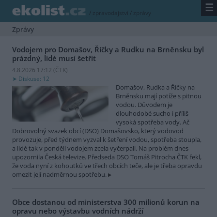
☰
/
zpravodajství
/
zprávy
Zprávy
Vodojem pro Domašov, Říčky a Rudku na Brněnsku byl
prázdný, lidé musí šetřit
4.8.2026 17:12 (
ČTK
)
Diskuse: 12
Domašov, Rudka a Říčky na
Brněnsku mají potíže s pitnou
vodou. Důvodem je
dlouhodobé sucho i příliš
vysoká spotřeba vody. Ač
Dobrovolný svazek obcí (DSO) Domašovsko, který vodovod
provozuje, před týdnem vyzval k šetření vodou, spotřeba stoupla,
a lidé tak v pondělí vodojem zcela vyčerpali. Na problém dnes
upozornila Česká televize. Předseda DSO Tomáš Pitrocha ČTK řekl,
že voda nyní z kohoutků ve třech obcích teče, ale je třeba opravdu
omezit její nadměrnou spotřebu.
Obce dostanou od ministerstva 300 milionů korun na
opravu nebo výstavbu vodních nádrží