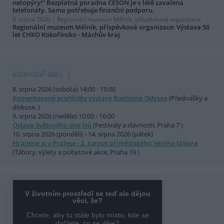
netopýry!“ Bezplatná poradna ČESON je v létě zavalena
telefonáty. Sama potřebuje finanční podporu.
6. srpna 2026 |
Regionální muzeum Mělník, příspěvková organizace
Regionální muzeum Mělník, příspěvková organizace: Výstava 50
let CHKO Kokořínsko - Máchův kraj
kalendář akcí
8. srpna 2026 (sobota) 14:00 - 15:00
Komentované prohlídky výstavy Rostlinná Odysea
(Přednášky a
diskuse, )
9. srpna 2026 (neděle) 10:00 - 16:00
Oslava Světového dne lvů
(Festivaly a slavnosti, Praha 7 )
10. srpna 2026 (pondělí) - 14. srpna 2026 (pátek)
Hrajeme si v Pralese - 2. turnus příměstského letního tábora
(Tábory, výlety a pobytové akce, Praha 19 )