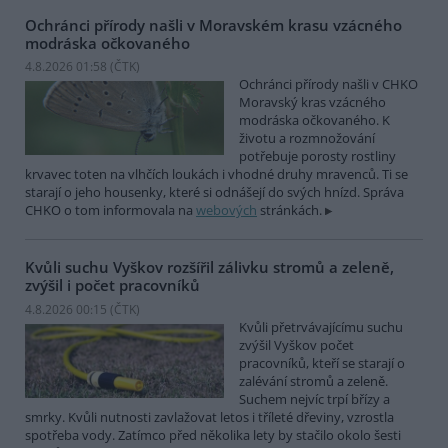
Ochránci přírody našli v Moravském krasu vzácného
modráska očkovaného
4.8.2026 01:58 (
ČTK
)
Ochránci přírody našli v CHKO
Moravský kras vzácného
modráska očkovaného. K
životu a rozmnožování
potřebuje porosty rostliny
krvavec toten na vlhčích loukách i vhodné druhy mravenců. Ti se
starají o jeho housenky, které si odnášejí do svých hnízd. Správa
CHKO o tom informovala na
webových
stránkách.
Kvůli suchu Vyškov rozšířil zálivku stromů a zeleně,
zvýšil i počet pracovníků
4.8.2026 00:15 (
ČTK
)
Kvůli přetrvávajícímu suchu
zvýšil Vyškov počet
pracovníků, kteří se starají o
zalévání stromů a zeleně.
Suchem nejvíc trpí břízy a
smrky. Kvůli nutnosti zavlažovat letos i tříleté dřeviny, vzrostla
spotřeba vody. Zatímco před několika lety by stačilo okolo šesti