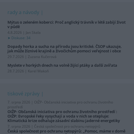
rady a návody
Mýtus o zeleném koberci: Proč anglický trávník v létě zabíjí život
v půdě
4.8.2026 | Jan Skala
Diskuse: 34
Dopady horka a sucha na přírodu jsou kritické. ČSOP ukazuje,
jak může žíznivé krajině a živočichům pomoci veřejnost i obce
29.7.2026 | Zuzana Kučerová
Myslete v horkých dnech na volně žijící ptáky a další zvířata
28.7.2026 | Karel Makoň
tiskové zprávy
7. srpna 2026 |
OIŽP- Občanská iniciativa pro ochranu životního
prostředí
OIŽP- Občanská iniciativa pro ochranu životního prostředí :
OIŽP: Evropské řeky vysychají a voda v nich se otepluje:
Klimatická krize odhaluje zásadní slabinu jaderné energetiky
7. srpna 2026 |
Česká společnost pro ochranu netopýrů
Česká společnost pro ochranu netopýrů: „Pomoc, máme v domě