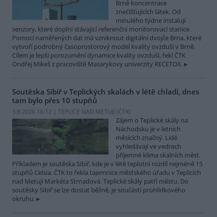
Brně koncentrace
znečišťujících látek. Od
minulého týdne instalují
senzory, které doplní stávající referenční monitorovací stanice.
Pomocí naměřených dat má vzniknout digitální dvojče Brna, které
vytvoří podrobný časoprostorový model kvality ovzduší v Brně.
Cílem je lepší porozumění dynamice kvality ovzduší, řekl ČTK
Ondřej Mikeš z pracoviště Masarykovy univerzity RECETOX.
Soutěska Sibiř v Teplických skalách v létě chladí, dnes
tam bylo přes 10 stupňů
3.8.2026 16:12 | TEPLICE NAD METUJÍ (
ČTK
)
Zájem o Teplické skály na
Náchodsku je v letních
měsících značný. Lidé
vyhledávají ve vedrech
příjemné klima skalních měst.
Příkladem je soutěska Sibiř, kde je v létě teplotní rozdíl nejméně 15
stupňů Celsia. ČTK to řekla tajemnice městského úřadu v Teplicích
nad Metují Markéta Strnadová. Teplické skály patří městu. Do
soutěsky Sibiř se lze dostat běžně, je součástí prohlídkového
okruhu.