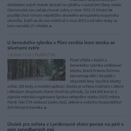
dohledem svých matek skotačí ve výběhu s ostatními členy stáda.
Olomoucká zoo začala chovat zubry v roce 1973. O třináct let
později chov tohoto největšího divokého evropského kopytníka
ukončila. Zubři se do zoo vrátili až v roce 2013 a od této doby se
tam narodilo 21 mláďat.
U Seneckého rybníka v Plzni vznikla lesní stezka se
siluetami zvěře
1.8.2026 17:22 | PLZEŇ (
ČTK
)
Plzeň zřídila v lesích u
Seneckého rybníka vzdělávací
stezku, která hravou formou
seznamuje děti i dospělé s
obyvateli lesa. Využívá siluety
zvířat, QR kódy a mobilní aplikaci. Stezka je určena rodinám s dětmi
i dětským skupinám, které chodí do přírody. Za 244 000 korun ji
zajistila městská organizace Správa veřejného statku (SVS) města
Plzně, řekl ČTK vedoucí úseku lesů, zeleně a vodního hospodářství
SVS Richard Havelka.
Útulek pro zvířata v Lanškrouně shání peníze na péči o
osm zanedbaných psů