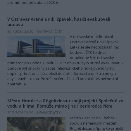
promítnout od dubna 2028.
V Ostravar Aréně unikl čpavek, hasiči evakuovali
budovu
30.7.2026 23:20 | OSTRAVA (
ČTK
)
V ostravské multifunkční
Ostravar Aréně unikl čpavek.
Látka se ale nedostala mimo
budovu. ČTK to dnes
odpoledne řekl ostravský
primátor Jan Dohnal (Spolu). Lidi z objektu bylo nutné evakuovat. V
budově byl přípravný zápas mládežnického hokejového týmu,
doplnil primátor. Lidé v okolí dostali informaci o úniku a pokyn,
aby si zavřeli okna. Později večer už hasiči odvolali bezpečnostní
opatření.
Města Hranice a Rögnitzlosau spojí projekt Společně za
vodu a klima. Pomůže mimo jiné i perlorodce říční
30.7.2026 21:39 | HRANICE (
ČTK
)
Město Hranice na Chebsku
spolu s německým městem
Rögnitzlosau připravilo projekt