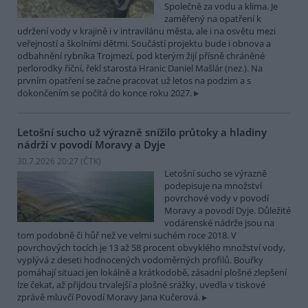
Společně za vodu a klima. Je
zaměřený na opatření k
udržení vody v krajině i v intravilánu města, ale i na osvětu mezi
veřejností a školními dětmi. Součástí projektu bude i obnova a
odbahnění rybníka Trojmezí, pod kterým žijí přísně chráněné
perlorodky říční, řekl starosta Hranic Daniel Mašlár (nez.). Na
prvním opatření se začne pracovat už letos na podzim a s
dokončením se počítá do konce roku 2027.
Letošní sucho už výrazně snížilo průtoky a hladiny
nádrží v povodí Moravy a Dyje
30.7.2026 20:27 (
ČTK
)
Letošní sucho se výrazně
podepisuje na množství
povrchové vody v povodí
Moravy a povodí Dyje. Důležité
vodárenské nádrže jsou na
tom podobně či hůř než ve velmi suchém roce 2018. V
povrchových tocích je 13 až 58 procent obvyklého množství vody,
vyplývá z deseti hodnocených vodoměrných profilů. Bouřky
pomáhají situaci jen lokálně a krátkodobě, zásadní plošné zlepšení
lze čekat, až přijdou trvalejší a plošné srážky, uvedla v tiskové
zprávě mluvčí Povodí Moravy Jana Kučerová.