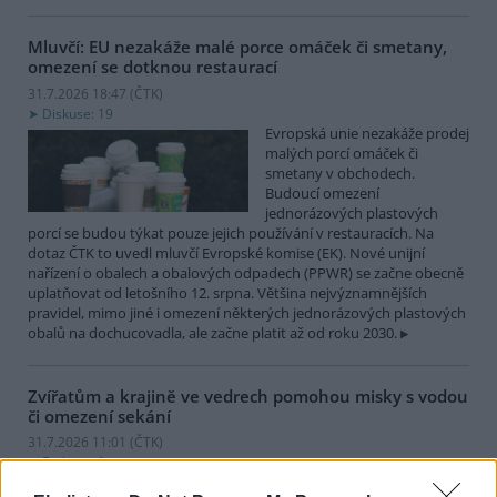
Mluvčí: EU nezakáže malé porce omáček či smetany,
omezení se dotknou restaurací
31.7.2026 18:47 (
ČTK
)
Diskuse: 19
Evropská unie nezakáže prodej
malých porcí omáček či
smetany v obchodech.
Budoucí omezení
jednorázových plastových
porcí se budou týkat pouze jejich používání v restauracích. Na
dotaz ČTK to uvedl mluvčí Evropské komise (EK). Nové unijní
nařízení o obalech a obalových odpadech (PPWR) se začne obecně
uplatňovat od letošního 12. srpna. Většina nejvýznamnějších
pravidel, mimo jiné i omezení některých jednorázových plastových
obalů na dochucovadla, ale začne platit až od roku 2030.
Zvířatům a krajině ve vedrech pomohou misky s vodou
či omezení sekání
31.7.2026 11:01 (
ČTK
)
Diskuse: 1
Divoce žijícím zvířatům nebo