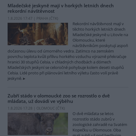
Mladečské jeskyně mají v horkých letních dnech
rekordní návštěvnost
1.8.2026 17:47 | PRAHA (
ČTK
)
Rekordní návštěvnost mají v
těchto horkých letních dnech
Mladečské jeskyně u Litovle na
Olomoucku, které
návštěvníkům poskytují aspoň
dočasnou úlevu od úmorného vedra. Zatímco na zemském
povrchu teplota kvůli přílivu horkého vzduchu výrazně překračuje
hranici 30 stupňů Celsia, v chladných chodbách a dómech
Mladečských jeskyní se celoročně pohybuje kolem deseti stupňů
Celsia. Lidé proto při plánování letního výletu často volí právě
jeskyně.
Zubří stádo v olomoucké zoo se rozrostlo o dvě
mláďata, už dovádí ve výběhu
1.8.2026 17:28 | OLOMOUC (
ČTK
)
O dvě mláďata se letos
rozrostlo stádo zubrů v
zoologické zahradě na Svatém
Kopečku u Olomouce. Oba
malí zubři už pod bedlivým