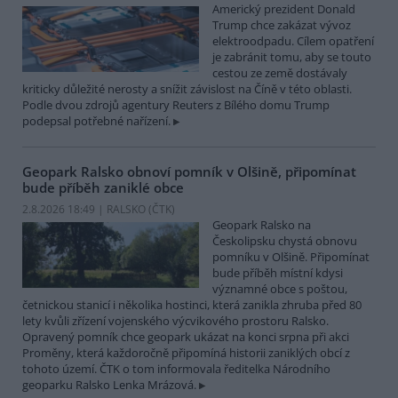
Americký prezident Donald
Trump chce zakázat vývoz
elektroodpadu. Cílem opatření
je zabránit tomu, aby se touto
cestou ze země dostávaly
kriticky důležité nerosty a snížit závislost na Číně v této oblasti.
Podle dvou zdrojů agentury Reuters z Bílého domu Trump
podepsal potřebné nařízení.
Geopark Ralsko obnoví pomník v Olšině, připomínat
bude příběh zaniklé obce
2.8.2026 18:49 | RALSKO (
ČTK
)
Geopark Ralsko na
Českolipsku chystá obnovu
pomníku v Olšině. Připomínat
bude příběh místní kdysi
významné obce s poštou,
četnickou stanicí i několika hostinci, která zanikla zhruba před 80
lety kvůli zřízení vojenského výcvikového prostoru Ralsko.
Opravený pomník chce geopark ukázat na konci srpna při akci
Proměny, která každoročně připomíná historii zaniklých obcí z
tohoto území. ČTK o tom informovala ředitelka Národního
geoparku Ralsko Lenka Mrázová.