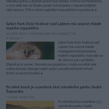
několika týdnů, u bylinek práce trvá měsíce. V Křični na Pardubicku
o tom vědí své, na Statku Junek vrcholí jedna z nejnáročnějších
částí sezony. ČTK to řekla majitelka hospodářství Iva Junková.
Safari Park Dvůr Králové nad Labem má vzácné mládě
makiho trpasličího
2.8.2026 18:04 | DVŮR KRÁLOVÉ NAD LABEM (
ČTK
)
Diskuse: 1
Safari Park Dvůr Králové nad
Labem má vzácné mládě
madagaskarské poloopice
makiho trpasličího. Narodilo se
26. června a je v pořádku.
Zřejmě je to samec. Dvorská zoo je jednou z mála na světě, kde
makie chovají. Zástupci safari parku označili přírůstek tohoto
druhu za pozoruhodný.
Po silné bouři je uzavřená část národního parku Saské
Švýcarsko
1.8.2026 18:06 (
ČTK
)
Po silné bouři je uzavřena
část
národního parku Saské