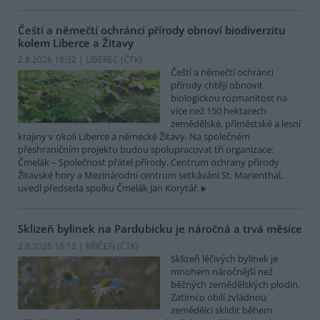
Čeští a němečtí ochránci přírody obnoví biodiverzitu
kolem Liberce a Žitavy
2.8.2026 18:32 | LIBEREC (
ČTK
)
Čeští a němečtí ochránci
přírody chtějí obnovit
biologickou rozmanitost na
více než 150 hektarech
zemědělské, příměstské a lesní
krajiny v okolí Liberce a německé Žitavy. Na společném
přeshraničním projektu budou spolupracovat tři organizace:
Čmelák – Společnost přátel přírody, Centrum ochrany přírody
Žitavské hory a Mezinárodní centrum setkávání St. Marienthal,
uvedl předseda spolku Čmelák Jan Korytář.
Sklizeň bylinek na Pardubicku je náročná a trvá měsíce
2.8.2026 18:12 | KŘIČEŇ (
ČTK
)
Sklizeň léčivých bylinek je
mnohem náročnější než
běžných zemědělských plodin.
Zatímco obilí zvládnou
zemědělci sklidit během