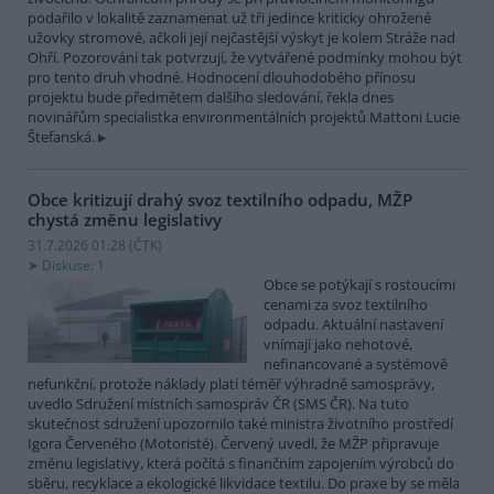
podařilo v lokalitě zaznamenat už tři jedince kriticky ohrožené
užovky stromové, ačkoli její nejčastější výskyt je kolem Stráže nad
Ohří. Pozorování tak potvrzují, že vytvářené podmínky mohou být
pro tento druh vhodné. Hodnocení dlouhodobého přínosu
projektu bude předmětem dalšího sledování, řekla dnes
novinářům specialistka environmentálních projektů Mattoni Lucie
Štefanská.
Obce kritizují drahý svoz textilního odpadu, MŽP
chystá změnu legislativy
31.7.2026 01:28 (
ČTK
)
Diskuse: 1
Obce se potýkají s rostoucími
cenami za svoz textilního
odpadu. Aktuální nastavení
vnímají jako nehotové,
nefinancované a systémově
nefunkční, protože náklady platí téměř výhradně samosprávy,
uvedlo Sdružení místních samospráv ČR (SMS ČR). Na tuto
skutečnost sdružení upozornilo také ministra životního prostředí
Igora Červeného (Motoristé). Červený uvedl, že MŽP připravuje
změnu legislativy, která počítá s finančním zapojením výrobců do
sběru, recyklace a ekologické likvidace textilu. Do praxe by se měla