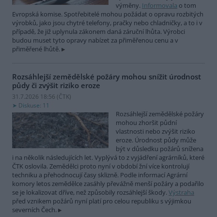
výměny.
Informovala
o tom
Evropská komise. Spotřebitelé mohou požádat o opravu rozbitých
výrobků, jako jsou chytré telefony, pračky nebo chladničky, a to i v
případě, že již uplynula zákonem daná záruční lhůta. Výrobci
budou muset tyto opravy nabízet za přiměřenou cenu a v
přiměřené lhůtě.
Rozsáhlejší zemědělské požáry mohou snížit úrodnost
půdy či zvýšit riziko eroze
31.7.2026 18:56 (
ČTK
)
Diskuse: 11
Rozsáhlejší zemědělské požáry
mohou zhoršit půdní
vlastnosti nebo zvýšit riziko
eroze. Úrodnost půdy může
být v důsledku požárů snížena
i na několik následujících let. Vyplývá to z vyjádření agrárníků, které
ČTK oslovila. Zemědělci proto nyní v období žní více kontrolují
techniku a přehodnocují časy sklizně. Podle informací Agrární
komory letos zemědělce zasáhly převážně menší požáry a podařilo
se je lokalizovat dříve, než způsobily rozsáhlejší škody.
Výstraha
před vznikem požárů nyní platí pro celou republiku s výjimkou
severních Čech.