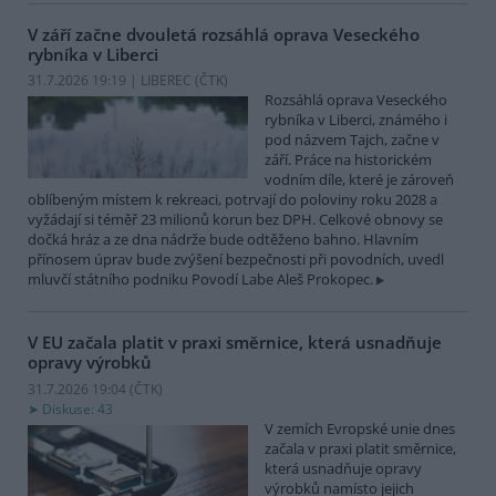
V září začne dvouletá rozsáhlá oprava Veseckého
rybníka v Liberci
31.7.2026 19:19 | LIBEREC (
ČTK
)
Rozsáhlá oprava Veseckého
rybníka v Liberci, známého i
pod názvem Tajch, začne v
září. Práce na historickém
vodním díle, které je zároveň
oblíbeným místem k rekreaci, potrvají do poloviny roku 2028 a
vyžádají si téměř 23 milionů korun bez DPH. Celkové obnovy se
dočká hráz a ze dna nádrže bude odtěženo bahno. Hlavním
přínosem úprav bude zvýšení bezpečnosti při povodních, uvedl
mluvčí státního podniku Povodí Labe Aleš Prokopec.
V EU začala platit v praxi směrnice, která usnadňuje
opravy výrobků
31.7.2026 19:04 (
ČTK
)
Diskuse: 43
V zemích Evropské unie dnes
začala v praxi platit směrnice,
která usnadňuje opravy
výrobků namísto jejich