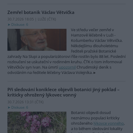
Zemřel botanik Václav Větvička
30.7.2026 18:05 | LUŽE (
ČTK
)
Diskuse: 6
Ve středu večer zemřel v
Hamzově léčebně v Luži -
Košumberku Václav Větvička.
Někdejšímu dlouholetému
řediteli pražské Botanické
zahrady Na Slupi a popularizátorovi říše rostlin bylo 88 let. Poslední
rozloučení se uskuteční v rodinném kruhu. ČTK o tom informoval
Větvičkův syn Ivan. Na úmrtí
upozornil
Chrudimský deník s
odvoláním na ředitele léčebny Václava Volejníka.
Při sledování koniklece objevili botanici jiný poklad –
kriticky ohrožený lýkovec vonný
30.7.2026 13:31 (
ČTK
)
Diskuse: 6
Botanici objevili dosud
neznámou populaci kriticky
ohroženého
lýkovce vonného
,
a to během sledování lokality