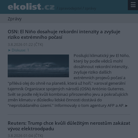
☰
/
zpravodajství
/
zprávy
Zprávy
OSN: El Niňo dosahuje rekordní intenzity a zvyšuje
riziko extrémního počasí
3.8.2026 01:22 (
ČTK
)
Diskuse: 1
Posilující klimatický jev El Niňo,
který by podle vědců mohl
dosáhnout rekordní intenzity,
zvyšuje riziko dalších
extrémních projevů počasí a
"přilévá olej do ohně na planetě, která už hoří," varoval generální
tajemník Organizace spojených národů (OSN) António Guterres.
Svět se podle něj kvůli kombinaci přirozeného jevu a pokračujících
změn klimatu v důsledku lidské činnosti dostává do
"neprobádaného území." Informovaly o tom agentury AFP a AP.
Reuters: Trump chce kvůli důležitým nerostům zakázat
vývoz elektroodpadu
3.8.2026 01:04 (
ČTK
)