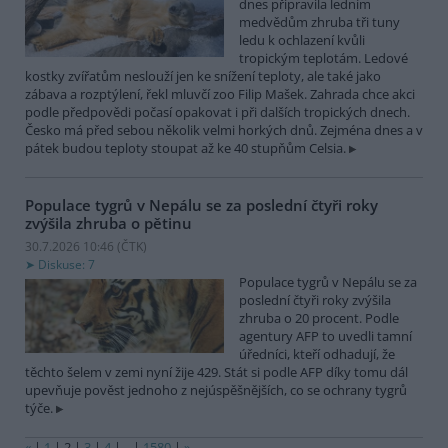
dnes připravila ledním
medvědům zhruba tři tuny
ledu k ochlazení kvůli
tropickým teplotám. Ledové
kostky zvířatům neslouží jen ke snížení teploty, ale také jako
zábava a rozptýlení, řekl mluvčí zoo Filip Mašek. Zahrada chce akci
podle předpovědi počasí opakovat i při dalších tropických dnech.
Česko má před sebou několik velmi horkých dnů. Zejména dnes a v
pátek budou teploty stoupat až ke 40 stupňům Celsia.
Populace tygrů v Nepálu se za poslední čtyři roky
zvýšila zhruba o pětinu
30.7.2026 10:46 (
ČTK
)
Diskuse: 7
Populace tygrů v Nepálu se za
poslední čtyři roky zvýšila
zhruba o 20 procent. Podle
agentury AFP to uvedli tamní
úředníci, kteří odhadují, že
těchto šelem v zemi nyní žije 429. Stát si podle AFP díky tomu dál
upevňuje pověst jednoho z nejúspěšnějších, co se ochrany tygrů
týče.
«
|
1
|
2
|
3
|
4
|
..
|
1580
|
»