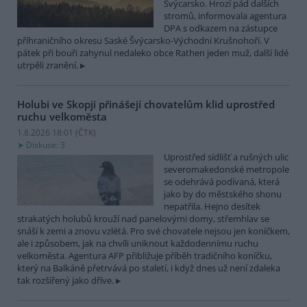
Švýcarsko. Hrozí pád dalších
stromů, informovala agentura
DPA s odkazem na zástupce
příhraničního okresu Saské Švýcarsko-Východní Krušnohoří. V
pátek při bouři zahynul nedaleko obce Rathen jeden muž, další lidé
utrpěli zranění.
Holubi ve Skopji přinášejí chovatelům klid uprostřed
ruchu velkoměsta
1.8.2026 18:01 (
ČTK
)
Diskuse: 3
Uprostřed sídlišť a rušných ulic
severomakedonské metropole
se odehrává podívaná, která
jako by do městského shonu
nepatřila. Hejno desítek
strakatých holubů krouží nad panelovými domy, střemhlav se
snáší k zemi a znovu vzlétá. Pro své chovatele nejsou jen koníčkem,
ale i způsobem, jak na chvíli uniknout každodennímu ruchu
velkoměsta. Agentura AFP přibližuje příběh tradičního koníčku,
který na Balkáně přetrvává po staletí, i když dnes už není zdaleka
tak rozšířený jako dříve.