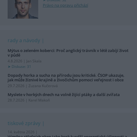
Právo na opravu přichází
rady a návody
Mýtus o zeleném koberci: Proč anglický trávník v létě zabíjí život
v půdě
4.8.2026 | Jan Skala
Diskuse: 31
Dopady horka a sucha na přírodu jsou kritické. ČSOP ukazuje,
jak může žíznivé krajině a živočichům pomoci veřejnost i obce
29.7.2026 | Zuzana Kučerová
Myslete v horkých dnech na volně žijící ptáky a další zvířata
28.7.2026 | Karel Makoň
tiskové zprávy
14. května 2026 |
Výměna střešních oken jako krok k vyšší energetické účinnosti a