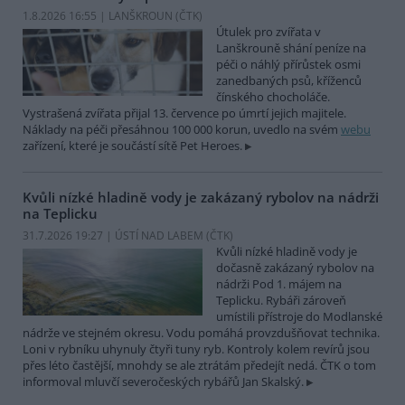
1.8.2026 16:55 | LANŠKROUN (
ČTK
)
Útulek pro zvířata v
Lanškrouně shání peníze na
péči o náhlý přírůstek osmi
zanedbaných psů, kříženců
čínského chocholáče.
Vystrašená zvířata přijal 13. července po úmrtí jejich majitele.
Náklady na péči přesáhnou 100 000 korun, uvedlo na svém
webu
zařízení, které je součástí sítě Pet Heroes.
Kvůli nízké hladině vody je zakázaný rybolov na nádrži
na Teplicku
31.7.2026 19:27 | ÚSTÍ NAD LABEM (
ČTK
)
Kvůli nízké hladině vody je
dočasně zakázaný rybolov na
nádrži Pod 1. májem na
Teplicku. Rybáři zároveň
umístili přístroje do Modlanské
nádrže ve stejném okresu. Vodu pomáhá provzdušňovat technika.
Loni v rybníku uhynuly čtyři tuny ryb. Kontroly kolem revírů jsou
přes léto častější, mnohdy se ale ztrátám předejít nedá. ČTK o tom
informoval mluvčí severočeských rybářů Jan Skalský.