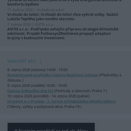
komfortu bydlení
11. května 2026 |
Vrchlabí do toho!
Vrchlabí do toho!: Vrchlabí do toho! chce vyhrát volby. Nabízí
Lukáše Teplého jako nového starostu
7. května 2026 |
ASITIS s.r.o.
ASITIS s.r.o.: Podřipsko zahájilo přípravu strategie klimatické
odolnosti. Projekt Pathways2Resilience propojil adaptaci
krajiny s budoucími investicemi.
kalendář akcí
8. srpna 2026 (sobota) 14:00 - 15:00
Komentované prohlídky výstavy Rostlinná Odysea
(Přednášky a
diskuse, )
9. srpna 2026 (neděle) 10:00 - 16:00
Oslava Světového dne lvů
(Festivaly a slavnosti, Praha 7 )
10. srpna 2026 (pondělí) - 14. srpna 2026 (pátek)
Hrajeme si v Pralese - 2. turnus příměstského letního tábora
(Tábory, výlety a pobytové akce, Praha 19 )