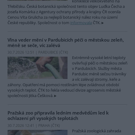
koniklece velkokvětého na
Třebíčsku. Česká botanická společnost tento objev Luďka Čecha a
Josefa Komárka z Agentury ochrany přírody a krajiny ČR ocenila
Cenou Víta Grulicha za nejlepší botanický nález roku na území
České republiky. Společnost o tom
informovala
ČTK.
Vlna veder mění v Pardubicích péči o městskou zeleň,
méně se seče, víc zalévá
30.7.2026 12:51 | PARDUBICE (
ČTK
)
Extrémně vysoké letní teploty
ovlivňují péči o městskou zeleň
v Pardubicích. Služby města
Pardubic méně sečou trávníky
a víc zalévají stromy, keře a
záhony. Opatření má pomoci rostlinám lépe zvládnout období
vysokých teplot. ČTK to řekla vedoucí divize agroservis městské
společnosti Jitka Češková.
Pražská zoo připravila ledním medvědům led k
ochlazení při vysokých teplotách
30.7.2026 12:41 | PRAHA (
ČTK
)
Pražská zoologická zahrada