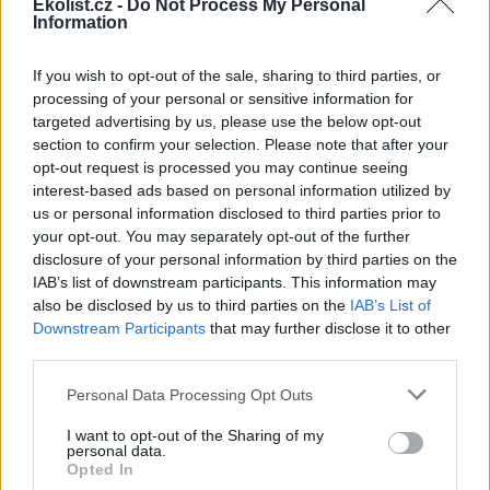
krajině mohou podle ochránců
Ekolist.cz -
Do Not Process My Personal
Information
přírody lidé v nastupujících
vlnách veder pomoci
umísťováním misek s vodou
If you wish to opt-out of the sale, sharing to third parties, or
do zahrad, omezením sekání trávníků nebo vynecháním kypření
processing of your personal or sensitive information for
půdy. Zlepšit je podle ochránců potřeba také hospodaření s vodou,
targeted advertising by us, please use the below opt-out
včetně systémových kroků pro zadržování vody v krajině, uvedl
Český svaz ochránců přírody (ČSOP).
section to confirm your selection. Please note that after your
opt-out request is processed you may continue seeing
interest-based ads based on personal information utilized by
Úmrtí 15 slonů v Keni zřejmě způsobil kyanid z
us or personal information disclosed to third parties prior to
pesticidů na rajčata, uvedla AFP
your opt-out. You may separately opt-out of the further
31.7.2026 10:49 (
ČTK
)
disclosure of your personal information by third parties on the
Diskuse: 2
IAB’s list of downstream participants. This information may
Nedávné úmrtí 15 slonů v
also be disclosed by us to third parties on the
IAB’s List of
keňském národním parku bylo
pravděpodobně způsobeno
Downstream Participants
that may further disclose it to other
požitím kyanidu. Ten se mohl
third parties.
nacházet v pesticidech
používaných na rajčata pěstovaná na okolních farmách, uvedla
Personal Data Processing Opt Outs
agentura AFP. Kyanid je přitom nebezpečný nejen pro zvířata, ale
může ohrozit i zdraví člověka, uvedla keňská národní agentura pro
I want to opt-out of the Sharing of my
ochranu přírody (KWS).
personal data.
Opted In