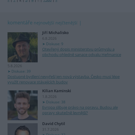
komentáře
nejnovější
nejčtenější
Jiří Michalisko
6.8.2026
Diskuse: 9
Otevřený dopis ministerstvu průmyslu a
obchodu ohledně sanace odvalu Heřmanice
5.8.2026
Diskuse: 39
Dostupné bydlení nevyřeší jen nová výstavba. Česko musí lépe
využít renovace stávajících budov
Kilian Kaminski
1.8.2026
Diskuse: 38
Evropa slibuje právo na opravu. Budou ale
opravy skutečně levnější?
David Chytil
31.7.2026
Diskuse: 32